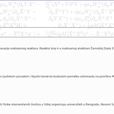
havarija nuklearnog reaktora. Reaktor broj 4 u nuklearnoj elektrani Černobilj (tada 
a ljudskom posadom i ključni korak ka budućem povratku astronauta na površinu Mese
 fizike elementarnih čestica u Srbiji organizuju univerziteti u Beogradu, Novom Sad