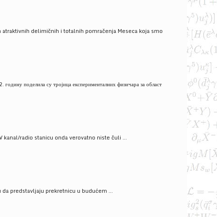
 atraktivnih delimičnih i totalnih pomračenja Meseca koja smo
. годину поделила су тројица експерименталних физичара за област
V kanal/radio stanicu onda verovatno niste čuli ...
gu da predstavljaju prekretnicu u budućem ...