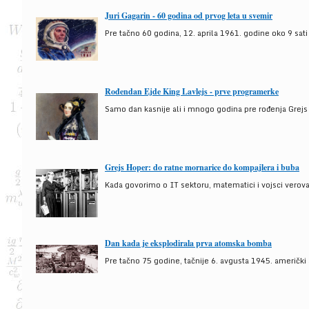
Juri Gagarin - 60 godina od prvog leta u svemir
Pre tačno 60 godina, 12. aprila 1961. godine oko 9 sati
Rođendan Ejde King Lavlejs - prve programerke
Samo dan kasnije ali i mnogo godina pre rođenja Grejs
Grejs Hoper: do ratne mornarice do kompajlera i buba
Kada govorimo o IT sektoru, matematici i vojsci verova
Dan kada je eksplodirala prva atomska bomba
Pre tačno 75 godine, tačnije 6. avgusta 1945. američki