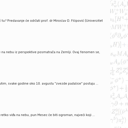
!“Predavanje će održati prof. dr Miroslav D. Filipović (Univerzitet
še na nebu iz perspektive posmatrača na Zemlji. Ovaj fenomen se,
tim, svake godine oko 10. avgusta "zvezde padalice" postaju ...
ko viđa na nebu, pun Mesec će biti ogroman, najveći koji ...