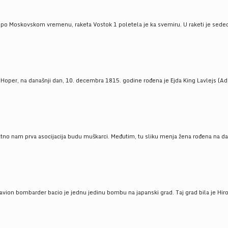
 po Moskovskom vremenu, raketa Vostok 1 poletela je ka svemiru. U raketi je sedeo J
 Hoper, na današnji dan, 10. decembra 1815. godine rođena je Ejda King Lavlejs (Ad
tno nam prva asocijacija budu muškarci. Međutim, tu sliku menja žena rođena na dan
 avion bombarder bacio je jednu jedinu bombu na japanski grad. Taj grad bila je Hir