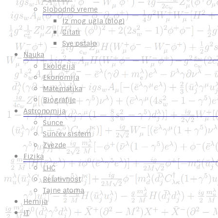
Slobodno vreme
Iz mog ugla (blog)
Citati
Sve ostalo
Nauka
Ekologija
Ekonomija
Matematika
Biografije
Astronomija
Sunce
Sunčev sistem
Zvezde
Fizika
LHC
Relativnost
Tajne atoma
Hemija
IT