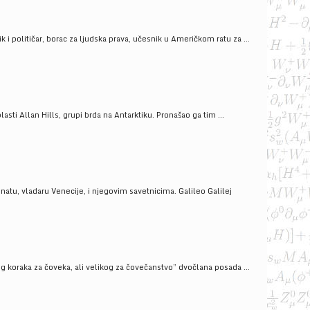
i političar, borac za ljudska prava, učesnik u Američkom ratu za ...
ti Allan Hills, grupi brda na Antarktiku. Pronašao ga tim ...
onatu, vladaru Venecije, i njegovim savetnicima. Galileo Galilej
g koraka za čoveka, ali velikog za čovečanstvo” dvočlana posada ...