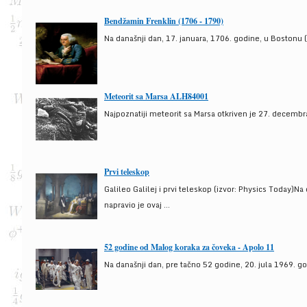
Bendžamin Frenklin (1706 - 1790)
Na današnji dan, 17. januara, 1706. godine, u Bostonu (
Meteorit sa Marsa ALH84001
Najpoznatiji meteorit sa Marsa otkriven je 27. decembra
Prvi teleskop
Galileo Galilej i prvi teleskop (izvor: Physics Today)N
napravio je ovaj ...
52 godine od Malog koraka za čoveka - Apolo 11
Na današnji dan, pre tačno 52 godine, 20. jula 1969. g