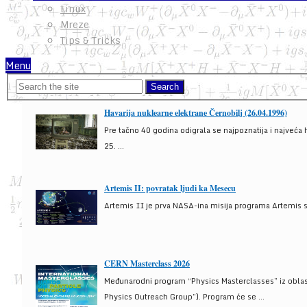
Linux
Mreze
Tips & Tricks
Menu
Havarija nuklearne elektrane Černobilj (26.04.1996)
Pre tačno 40 godina odigrala se najpoznatija i najveća 
25. ...
Artemis II: povratak ljudi ka Mesecu
Artemis II je prva NASA-ina misija programa Artemis s
CERN Masterclass 2026
Međunarodni program “Physics Masterclasses” iz oblasti
Physics Outreach Group”). Program će se ...