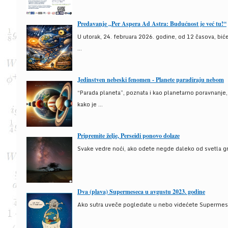
Predavanje „Per Aspera Ad Astra: Budućnost je već tu!“
U utorak, 24. februara 2026. godine, od 12 časova, bić
...
Jedinstven nebeski fenomen - Planete paradiraju nebom
“Parada planeta”, poznata i kao planetarno poravnanje
kako je ...
Pripremite želje, Perseidi ponovo dolaze
Svake vedre noći, ako odete negde daleko od svetla gra
Dva (plava) Supermeseca u avgustu 2023. godine
Ako sutra uveče pogledate u nebo videćete Supermesec,