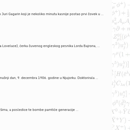
uri Gagarin koji je nekoliko minuta kasnije postao prvi čovek u ...
a Lovelace), ćerka čuvenog engleskog pesnika Lorda Bajrona, ...
ašnji dan, 9. decembra 1906. godine u Njujorku. Doktorirala ...
ošima, a posledice te bombe pamtiće generacije ...