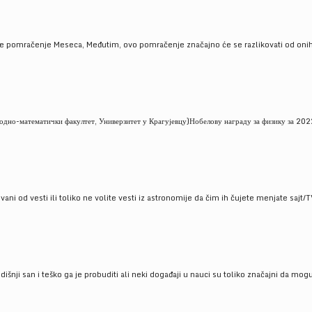
je pomračenje Meseca, Međutim, ovo pomračenje značajno će se razlikovati od onih
но-математички факултет, Универзитет у Крагујевцу)Нобелову награду за физику за 2022
ni od vesti ili toliko ne volite vesti iz astronomije da čim ih čujete menjate sajt/T
godišnji san i teško ga je probuditi ali neki događaji u nauci su toliko značajni da mo