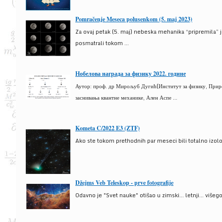
Pomračenje Meseca polusenkom (5. maj 2023)
Za ovaj petak (5. maj) nebeska mehanika “pripremila” 
posmatrali tokom ...
Нобелова награда за физику 2022. године
Аутор: проф. др Мирољуб Дугић(Институт за физику, Природ
заснивања квантне механике, Ален Аспе ...
Kometa C/2022 E3 (ZTF)
Ako ste tokom prethodnih par meseci bili totalno izolova
Džejms Veb Teleskop - prve fotografije
Odavno je "Svet nauke" otišao u zimski... letnji... više