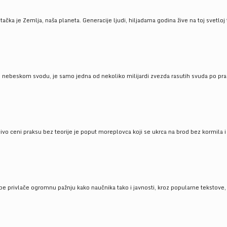
ačka je Zemlja, naša planeta. Generacije ljudi, hiljadama godina žive na toj svetloj t
om nebeskom svodu, je samo jedna od nekoliko milijardi zvezda rasutih svuda po pra
čivo ceni praksu bez teorije je poput moreplovca koji se ukrca na brod bez kormila i 
pe privlače ogromnu pažnju kako naučnika tako i javnosti, kroz popularne tekstove, r