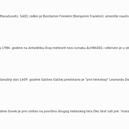
Masačusets, SAD), rođen je Benžamin Frenklin (Benjamin Franklin), američki naučnik 
 1984. godine na Antarktiku.Ovaj meteorit nosi oznaku ALH84001 i otkriven je u oblas
a današnji dan 1609. godine Galileo Galilej predstavio je "prvi teleskop" Leonardu D
odine čovek je prvi sleteo na površinu drugog nebeskog tela.Oko šest sati pre “malo