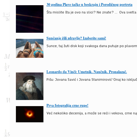
30 godina Plave tačke u beskraju i Porodičnog portreta
Šta mislite šta je ovo na slici? Ne znate? … Ova svetla t
Sunčanje i/ili zdravlje? Izaberite sami!
Sunce, taj žuti disk koji svakoga dana putuje po plav
Leonardo da Vinči: Umetnik. Naučnik. Pronalazač.
Pišu: Jovana Savić i Jovana Stanimirović“Onaj ko isklju
Prva fotografija crne rupe!
Već nekoliko decenija, a može se reći i vekova, crne ru