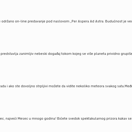
e održano on-line predavanje pod naslovom:„Per Aspera Ad Astra: Budućnost je već tu
, predstavlja zanimljiv nebeski događaj tokom kojeg se više planeta prividno grupi
da i ako ste dovoljno strpljivi možete da vidite nekoliko meteora svakog sata.Među
 najveći Mesec u mnogo godina! Bićete svedok spektakularnog prizora kakav se ret