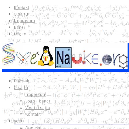
Kontakt
O sajtu
Impresum
Baneri
Log in
Početak
O sajtu
Impresum
Logo i baneri
Vesti o sajtu
Kontakt
Vesti
Događaji