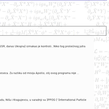
SSSR, danas Ukrajna) izmakao je kontroli...Niko tog prolećnog jutra
ca. Za razliku od misija Apollo, cilj ovog programa nije ...
u, Nišu i Kragujevcu, u saradnji sa IPPOG (“International Particle