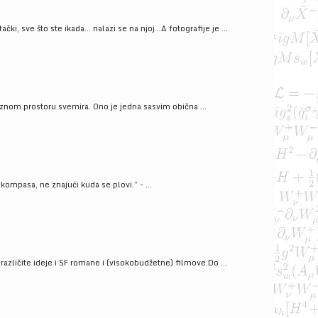
ački, sve što ste ikada… nalazi se na njoj…A fotografije je ...
znom prostoru svemira. Ono je jedna sasvim obična ...
kompasa, ne znajući kuda se plovi.” - ...
azličite ideje i SF romane i (visokobudžetne) filmove.Do ...