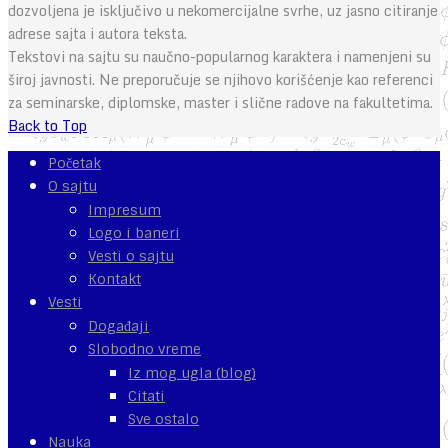
dozvoljena je isključivo u nekomercijalne svrhe, uz jasno citiranje
adrese sajta i autora teksta.
Tekstovi na sajtu su naučno-popularnog karaktera i namenjeni su
široj javnosti. Ne preporučuje se njihovo korišćenje kao referenci
za seminarske, diplomske, master i slične radove na fakultetima.
Back to Top
Početak
O sajtu
Impresum
Logo i baneri
Vesti o sajtu
Kontakt
Vesti
Događaji
Slobodno vreme
Iz mog ugla (blog)
Citati
Sve ostalo
Nauka