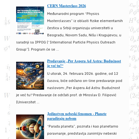
CERN Masterclass 2026
Međunarodni program “Physics
Masterclasses” iz oblasti fizike elementarnih
čestica u Srbiji organizuju univerziteti u
Beogradu, Novom Sadu, Nišu i Kragujevcu, u
saradnji sa IPPOG (“International Particle Physics Outreach
Group”). Program će se ...
Predavanje „Per Aspera Ad Astra: Budućnost
je već tu!“
U utorak, 24. februara 2026. godine, od 12
časova, biće održano on-line predavanje pod
naslovom:„Per Aspera Ad Astra: Budućnost
je već tu!“Predavanje će održati prof. dr Miroslav D. Filipović
(Univerzitet ...
Jedinstven nebeski fenomen - Planete
paradiraju nebom
“Parada planeta”, poznata i kao planetarno
poravnanje, predstavlja zanimljiv nebeski