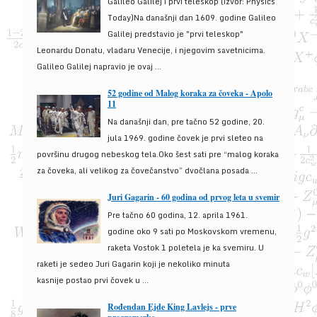
Galileo Galilej i prvi teleskop (izvor: Physics
Today)Na današnji dan 1609. godine Galileo
Galilej predstavio je "prvi teleskop"
Leonardu Donatu, vladaru Venecije, i njegovim savetnicima.
Galileo Galilej napravio je ovaj ...
52 godine od Malog koraka za čoveka - Apolo
11
Na današnji dan, pre tačno 52 godine, 20.
jula 1969. godine čovek je prvi sleteo na
površinu drugog nebeskog tela.Oko šest sati pre “malog koraka
za čoveka, ali velikog za čovečanstvo” dvočlana posada ...
Juri Gagarin - 60 godina od prvog leta u svemir
Pre tačno 60 godina, 12. aprila 1961.
godine oko 9 sati po Moskovskom vremenu,
raketa Vostok 1 poletela je ka svemiru. U
raketi je sedeo Juri Gagarin koji je nekoliko minuta
kasnije postao prvi čovek u ...
Rođendan Ejde King Lavlejs - prve