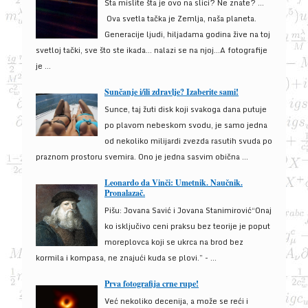
Šta mislite šta je ovo na slici? Ne znate? …
Ova svetla tačka je Zemlja, naša planeta.
Generacije ljudi, hiljadama godina žive na toj
svetloj tački, sve što ste ikada… nalazi se na njoj…A fotografije
je ...
Sunčanje i/ili zdravlje? Izaberite sami!
Sunce, taj žuti disk koji svakoga dana putuje
po plavom nebeskom svodu, je samo jedna
od nekoliko milijardi zvezda rasutih svuda po
praznom prostoru svemira. Ono je jedna sasvim obična ...
Leonardo da Vinči: Umetnik. Naučnik.
Pronalazač.
Pišu: Jovana Savić i Jovana Stanimirović“Onaj
ko isključivo ceni praksu bez teorije je poput
moreplovca koji se ukrca na brod bez
kormila i kompasa, ne znajući kuda se plovi.” - ...
Prva fotografija crne rupe!
Već nekoliko decenija, a može se reći i