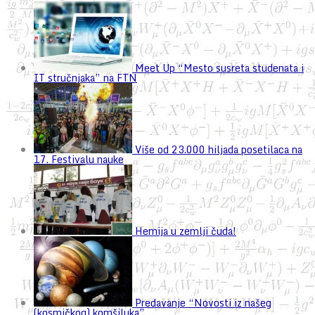
Meet Up “Mesto susreta studenata i
IT stručnjaka” na FTN
Više od 23.000 hiljada posetilaca na
17. Festivalu nauke
Hemija u zemlji čuda!
Predavanje “Novosti iz našeg
(kosmičkog) komšiluka”