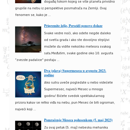
događaj tokom kojeg se više planeta prividno
grupiše na nebu iz perspektive posmatrača na Zemlji. Ovaj
fenomen se, kako je ...
Pripremite želje, Perseidi ponovo dolaze
Svake vedre noći, ako odete negde daleko
od svetla grada i ako ste dovoljno strpljivi
možete da vidite nekoliko meteora svakog
sata.Međutim, svake godine oko 10. avgusta
"zvezde padalice" postaju ...
Dva (plava) Supermeseca u avgustu 2023.
godine
Ako sutra uveče pogledate u nebo videćete
Supermesec, najveći Mesec u mnogo
godina! Bićete svedok spektakularnog
prizora kakav se retko viđa na nebu, pun Mesec će biti ogroman,
najveći koji ...
Pomračenje Meseca polusenkom (5. maj 2023)
Za ovaj petak (5. maj) nebeska mehanika