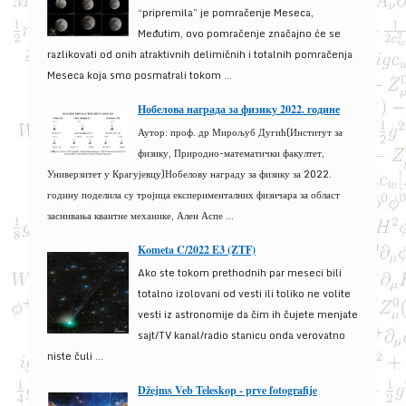
“pripremila” je pomračenje Meseca,
Međutim, ovo pomračenje značajno će se
razlikovati od onih atraktivnih delimičnih i totalnih pomračenja
Meseca koja smo posmatrali tokom ...
Нобелова награда за физику 2022. године
Аутор: проф. др Мирољуб Дугић(Институт за
физику, Природно-математички факултет,
Универзитет у Крагујевцу)Нобелову награду за физику за 2022.
годину поделила су тројица експерименталних физичара за област
заснивања квантне механике, Ален Аспе ...
Kometa C/2022 E3 (ZTF)
Ako ste tokom prethodnih par meseci bili
totalno izolovani od vesti ili toliko ne volite
vesti iz astronomije da čim ih čujete menjate
sajt/TV kanal/radio stanicu onda verovatno
niste čuli ...
Džejms Veb Teleskop - prve fotografije