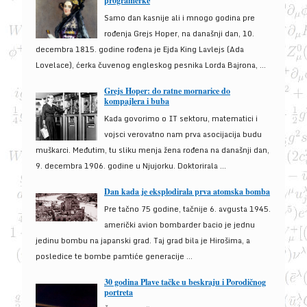
programerke
Samo dan kasnije ali i mnogo godina pre
rođenja Grejs Hoper, na današnji dan, 10.
decembra 1815. godine rođena je Ejda King Lavlejs (Ada
Lovelace), ćerka čuvenog engleskog pesnika Lorda Bajrona, ...
Grejs Hoper: do ratne mornarice do
kompajlera i buba
Kada govorimo o IT sektoru, matematici i
vojsci verovatno nam prva asocijacija budu
muškarci. Međutim, tu sliku menja žena rođena na današnji dan,
9. decembra 1906. godine u Njujorku. Doktorirala ...
Dan kada je eksplodirala prva atomska bomba
Pre tačno 75 godine, tačnije 6. avgusta 1945.
američki avion bombarder bacio je jednu
jedinu bombu na japanski grad. Taj grad bila je Hirošima, a
posledice te bombe pamtiće generacije ...
30 godina Plave tačke u beskraju i Porodičnog
portreta