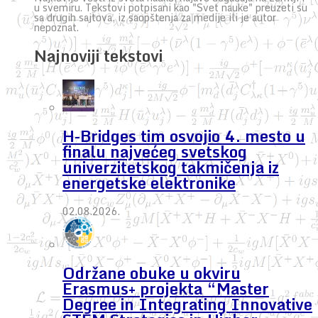
u svemiru. Tekstovi potpisani kao "Svet nauke" preuzeti su
sa drugih sajtova, iz saopštenja za medije ili je autor
nepoznat.
Najnoviji tekstovi
H-Bridges tim osvojio 4. mesto u
finalu najvećeg svetskog
univerzitetskog takmičenja iz
energetske elektronike
02.08.2026.
Održane obuke u okviru
Erasmus+ projekta “Master
Degree in Integrating Innovative