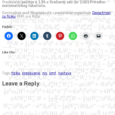
Predavanje
počinje u 13h u Svečanoj sali (br 100) Prirodno-
matematičkog fakulteta.
Gostovanje prof Raspopovića i predavanje organizuje
Departman
za fiziku
PMF-a u Nišu.
Podeli:
Like this:
Tags:
fizika
,
predavanje
,
nis
,
pmf
,
nastava
Leave a Reply