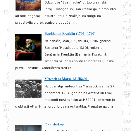
Odavno je "Svet nauke" otišao u zimski...
letnji... višegodišnji san i teško ga je probuditi
ali neki događaji u nauci su toliko značajni da mogu da
predstavljaju prekretnicu u budućem ...
Bendžamin Frenklin (1706 - 1790)
Na današnji dan, 17. januara, 1706. godine, u
Bostonu (Masačusets, SAD), rođen je
Benžamin Frenklin (Benjamin Franklin),
američki naučnik i političar, borac za ljudska
prava, učesnik u Američkom ratu za ...
Meteorit sa Marsa ALH84001
Najpoznatiji meteorit sa Marsa otkriven je 27.
decembra 1984. godine na Antarktiku.Ovaj
meteorit nosi oznaku ALH84001 i otkriven je
u oblasti Allan Hills, grupi brda na Antarktiku. Pronašao ga tim
...
Prvi teleskop