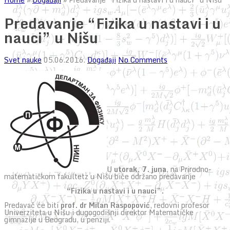
Predavanje “Fizika u nastavi i u
nauci” u Nišu
Svet nauke
05.06.2016.
Događaji
No Comments
U
utorak, 7. juna
, na Prirodno-
matematičkom fakultetz u Nišu biće održano predavanje
“Fizika u nastavi i u nauci”.
Predavač će biti
prof. dr Milan Raspopović
, redovni profesor
Univerziteta u Nišu i dugogodišnji direktor Matematičke
gimnazije u Beogradu, u penziji.