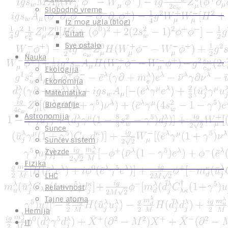
Slobodno vreme
Iz mog ugla (blog)
Citati
Sve ostalo
Nauka
Ekologija
Ekonomija
Matematika
Biografije
Astronomija
Sunce
Sunčev sistem
Zvezde
Fizika
LHC
Relativnost
Tajne atoma
Hemija
IT