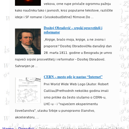
vekova, crne rupe privlače ogromnu pažnju
kako naučnika tako i javnosti, kroz popularne tekstove, različite
ideje i SF romane i (visokobudžetne) filmove.Do ...
Dositej Obradović – srpski prosvetitelj i
reformator
„Knjige, braćo moja, knjige, a ne zvona i
praporce!“Dositej ObradovićNa današnji dan
28. marta 1811. godine u Beogradu je umro
najveći srpski prosvetitelj i reformator – Dositej Obradović.
Sahranjen je ...
CERN – mesto gde je nastao “Internet”
Prvi World Wide Web Logo (Autor: Robert
Cailliau)Prethodnih nekoliko godina imali
smo prilike da često slušamo o CERN-u,
LHC-u - i "najvećem eksperimentu
čovečanstva", ulasku Srbije u punopravno članstvo,
akceleratoru, ...
Home
»
Događaji
»
Predavanje “Fizika u nastavi i u nauci” u Nišu