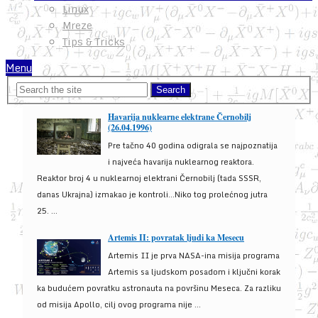
Linux
Mreze
Tips & Tricks
Menu
Havarija nuklearne elektrane Černobilj
(26.04.1996)
Pre tačno 40 godina odigrala se najpoznatija
i najveća havarija nuklearnog reaktora.
Reaktor broj 4 u nuklearnoj elektrani Černobilj (tada SSSR,
danas Ukrajna) izmakao je kontroli...Niko tog prolećnog jutra
25. ...
Artemis II: povratak ljudi ka Mesecu
Artemis II je prva NASA-ina misija programa
Artemis sa ljudskom posadom i ključni korak
ka budućem povratku astronauta na površinu Meseca. Za razliku
od misija Apollo, cilj ovog programa nije ...