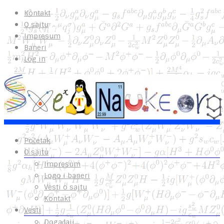
Kontakt
O sajtu
Impresum
Baneri
Log in
Početak
O sajtu
Impresum
Logo i baneri
Vesti o sajtu
Kontakt
Vesti
Događaji