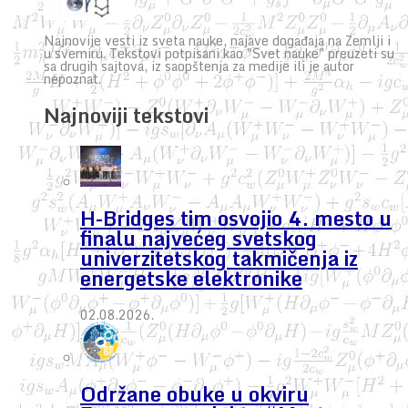
Najnovije vesti iz sveta nauke, najave događaja na Zemlji i
u svemiru. Tekstovi potpisani kao "Svet nauke" preuzeti su
sa drugih sajtova, iz saopštenja za medije ili je autor
nepoznat.
Najnoviji tekstovi
H-Bridges tim osvojio 4. mesto u
finalu najvećeg svetskog
univerzitetskog takmičenja iz
energetske elektronike
02.08.2026.
Održane obuke u okviru