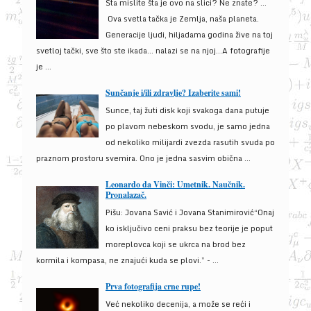
Šta mislite šta je ovo na slici? Ne znate? …
Ova svetla tačka je Zemlja, naša planeta.
Generacije ljudi, hiljadama godina žive na toj
svetloj tački, sve što ste ikada… nalazi se na njoj…A fotografije
je ...
Sunčanje i/ili zdravlje? Izaberite sami!
Sunce, taj žuti disk koji svakoga dana putuje
po plavom nebeskom svodu, je samo jedna
od nekoliko milijardi zvezda rasutih svuda po
praznom prostoru svemira. Ono je jedna sasvim obična ...
Leonardo da Vinči: Umetnik. Naučnik.
Pronalazač.
Pišu: Jovana Savić i Jovana Stanimirović“Onaj
ko isključivo ceni praksu bez teorije je poput
moreplovca koji se ukrca na brod bez
kormila i kompasa, ne znajući kuda se plovi.” - ...
Prva fotografija crne rupe!
Već nekoliko decenija, a može se reći i