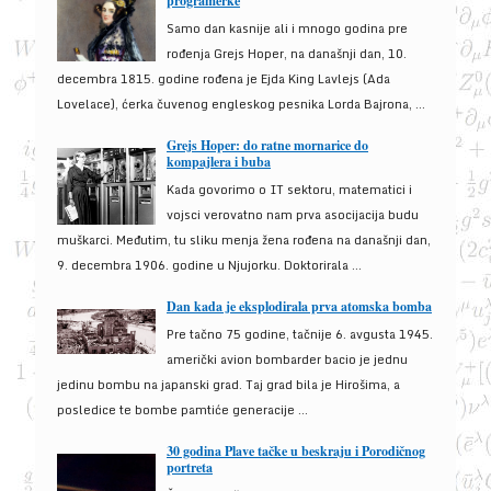
programerke
Samo dan kasnije ali i mnogo godina pre
rođenja Grejs Hoper, na današnji dan, 10.
decembra 1815. godine rođena je Ejda King Lavlejs (Ada
Lovelace), ćerka čuvenog engleskog pesnika Lorda Bajrona, ...
Grejs Hoper: do ratne mornarice do
kompajlera i buba
Kada govorimo o IT sektoru, matematici i
vojsci verovatno nam prva asocijacija budu
muškarci. Međutim, tu sliku menja žena rođena na današnji dan,
9. decembra 1906. godine u Njujorku. Doktorirala ...
Dan kada je eksplodirala prva atomska bomba
Pre tačno 75 godine, tačnije 6. avgusta 1945.
američki avion bombarder bacio je jednu
jedinu bombu na japanski grad. Taj grad bila je Hirošima, a
posledice te bombe pamtiće generacije ...
30 godina Plave tačke u beskraju i Porodičnog
portreta