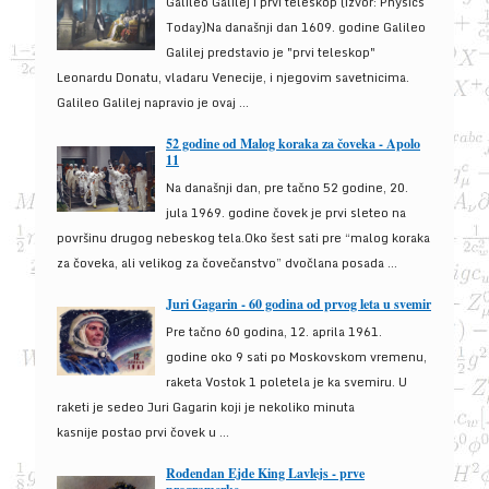
Galileo Galilej i prvi teleskop (izvor: Physics
Today)Na današnji dan 1609. godine Galileo
Galilej predstavio je "prvi teleskop"
Leonardu Donatu, vladaru Venecije, i njegovim savetnicima.
Galileo Galilej napravio je ovaj ...
52 godine od Malog koraka za čoveka - Apolo
11
Na današnji dan, pre tačno 52 godine, 20.
jula 1969. godine čovek je prvi sleteo na
površinu drugog nebeskog tela.Oko šest sati pre “malog koraka
za čoveka, ali velikog za čovečanstvo” dvočlana posada ...
Juri Gagarin - 60 godina od prvog leta u svemir
Pre tačno 60 godina, 12. aprila 1961.
godine oko 9 sati po Moskovskom vremenu,
raketa Vostok 1 poletela je ka svemiru. U
raketi je sedeo Juri Gagarin koji je nekoliko minuta
kasnije postao prvi čovek u ...
Rođendan Ejde King Lavlejs - prve