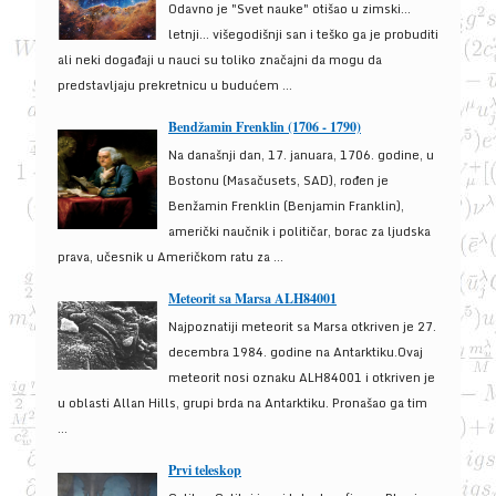
Odavno je "Svet nauke" otišao u zimski...
letnji... višegodišnji san i teško ga je probuditi
ali neki događaji u nauci su toliko značajni da mogu da
predstavljaju prekretnicu u budućem ...
Bendžamin Frenklin (1706 - 1790)
Na današnji dan, 17. januara, 1706. godine, u
Bostonu (Masačusets, SAD), rođen je
Benžamin Frenklin (Benjamin Franklin),
američki naučnik i političar, borac za ljudska
prava, učesnik u Američkom ratu za ...
Meteorit sa Marsa ALH84001
Najpoznatiji meteorit sa Marsa otkriven je 27.
decembra 1984. godine na Antarktiku.Ovaj
meteorit nosi oznaku ALH84001 i otkriven je
u oblasti Allan Hills, grupi brda na Antarktiku. Pronašao ga tim
...
Prvi teleskop