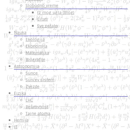
Slobodno vreme
Iz mog ugla (blog)
Citati
Sve ostalo
Nauka
Ekologija
Ekonomija
Matematika
Biografije
Astronomija
Sunce
Sunčev sistem
Zvezde
Fizika
LHC
Relativnost
Tajne atoma
Hemija
IT