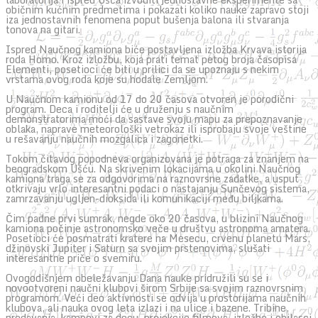
običnim kućnim predmetima i pokazati koliko nauke zapravo stoji
iza jednostavnih fenomena poput bušenja balona ili stvaranja
tonova na gitari.
Ispred Naučnog kamiona biće postavljena izložba Krvava istorija
roda Homo. Kroz izložbu, koja prati temat petog broja časopisa
Elementi, posetioci će biti u prilici da se upoznaju s nekim
vrstama ovog roda koje su hodale Zemljom.
U Naučnom kamionu od 17 do 20 časova otvoren je porodični
program. Deca i roditelji će u druženju s naučnim
demonstratorima moći da sastave svoju mapu za prepoznavanje
oblaka, naprave meteorološki vetrokaz ili isprobaju svoje veštine
u rešavanju naučnih mozgalica i zagonetki.
Tokom čitavog popodneva organizovana je potraga za znanjem na
beogradskom Ušću. Na skrivenim lokacijama u okolini Naučnog
kamiona traga se za odgovorima na raznovrsne zadatke, a usput
otkrivaju vrlo interesantni podaci o nastajanju Sunčevog sistema,
zamrzavanju ugljen-dioksida ili komunikaciji među biljkama.
Čim padne prvi sumrak, negde oko 20 časova, u blizini Naučnog
kamiona počinje astronomsko veče u društvu astronoma amatera.
Posetioci će posmatrati kratere na Mesecu, crvenu planetu Mars,
džinovski Jupiter i Saturn sa svojim prstenovima, slušati
interesantne priče o svemiru.
Ovogodišnjem obeležavanju Dana nauke pridružili su se i
novootvoreni naučni klubovi širom Srbije sa svojim raznovrsnim
programom. Veći deo aktivnosti se odvija u prostorijama naučnih
klubova, ali nauka ovog leta izlazi i na ulice i bazene. Tribine,
predavanja, kampovi za decu, projekcije filmova, izložbe i obilasci