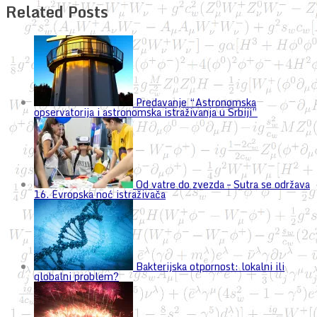
Related Posts
Predavanje “Astronomska
opservatorija i astronomska istraživanja u Srbiji”
Od vatre do zvezda – Sutra se održava
16. Evropska noć istraživača
Bakterijska otpornost: lokalni ili
globalni problem?