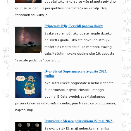
događaj tokom kojeg se više planeta prividno
grupiše na nebu iz perspektive posmatrača na Zemlji. Ovaj
fenomen se, kako je ...
Pripremite želje, Perseidi ponovo dolaze
Svake vedre noći, ako odete negde daleko
od svetla grada i ako ste dovoljno strpljivi
možete da vidite nekoliko meteora svakog
sata.Međutim, svake godine oko 10. avgusta
"zvezde padalice" postaju ...
Dva (plava) Supermeseca u avgustu 2023.
godine
Ako sutra uveče pogledate u nebo videćete
Supermesec, najveći Mesec u mnogo
godina! Bićete svedok spektakularnog
prizora kakav se retko viđa na nebu, pun Mesec će biti ogroman,
najveći koji ...
Pomračenje Meseca polusenkom (5. maj 2023)
Za ovaj petak (5. maj) nebeska mehanika