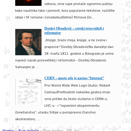
vekova, crne rupe privlače ogromnu pažnju
kako naučnika tako i javnosti, kroz popularne tekstove, različite
ideje i SF romane i (visokobudžetne) filmove.Do ...
Dositej Obradović – srpski prosvetitelj i
reformator
„Knjige, braćo moja, knjige, a ne zvona i
praporce!“Dositej ObradovićNa današnji dan
28. marta 1811. godine u Beogradu je umro
najveći srpski prosvetitelj i reformator – Dositej Obradović.
Sahranjen je ...
CERN – mesto gde je nastao “Internet”
Prvi World Wide Web Logo (Autor: Robert
Cailliau)Prethodnih nekoliko godina imali
smo prilike da često slušamo o CERN-u,
LHC-u - i "najvećem eksperimentu
čovečanstva", ulasku Srbije u punopravno članstvo,
akceleratoru, ...
Home
»
Sve ostalo
»
Dan nauke – 10. jul