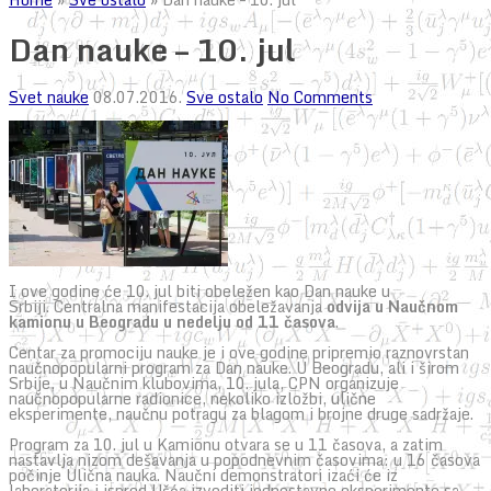
Dan nauke – 10. jul
Svet nauke
08.07.2016.
Sve ostalo
No Comments
I ove godine će 10. jul biti obeležen kao Dan nauke u
Srbiji. Centralna manifestacija obeležavanja
odvija u Naučnom
kamionu u Beogradu u nedelju od 11 časova
.
Centar za promociju nauke je i ove godine pripremio raznovrstan
naučnopopularni program za Dan nauke. U Beogradu, ali i širom
Srbije, u Naučnim klubovima, 10. jula, CPN organizuje
naučnopopularne radionice, nekoliko izložbi, ulične
eksperimente, naučnu potragu za blagom i brojne druge sadržaje.
Program za 10. jul u Kamionu otvara se u 11 časova, a zatim
nastavlja nizom dešavanja u popodnevnim časovima: u 16 časova
počinje Ulična nauka. Naučni demonstratori izaći će iz
laboratorija i ispred Ušća izvoditi jednostavne eksperimente sa