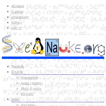
Kontakt
O sajtu
Impresum
Baneri
Log in
Početak
O sajtu
Impresum
Logo i baneri
Vesti o sajtu
Kontakt
Vesti
Događaji