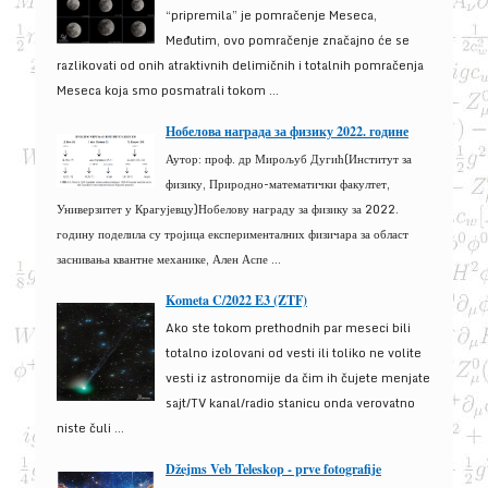
“pripremila” je pomračenje Meseca,
Međutim, ovo pomračenje značajno će se
razlikovati od onih atraktivnih delimičnih i totalnih pomračenja
Meseca koja smo posmatrali tokom ...
Нобелова награда за физику 2022. године
Аутор: проф. др Мирољуб Дугић(Институт за
физику, Природно-математички факултет,
Универзитет у Крагујевцу)Нобелову награду за физику за 2022.
годину поделила су тројица експерименталних физичара за област
заснивања квантне механике, Ален Аспе ...
Kometa C/2022 E3 (ZTF)
Ako ste tokom prethodnih par meseci bili
totalno izolovani od vesti ili toliko ne volite
vesti iz astronomije da čim ih čujete menjate
sajt/TV kanal/radio stanicu onda verovatno
niste čuli ...
Džejms Veb Teleskop - prve fotografije