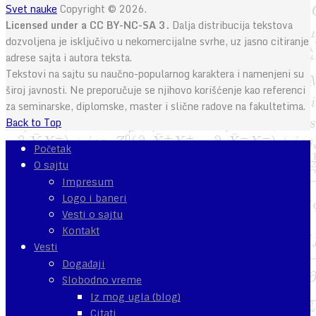
Svet nauke
Copyright © 2026.
Licensed under a CC BY-NC-SA 3.
Dalja distribucija tekstova
dozvoljena je isključivo u nekomercijalne svrhe, uz jasno citiranje
adrese sajta i autora teksta.
Tekstovi na sajtu su naučno-popularnog karaktera i namenjeni su
široj javnosti. Ne preporučuje se njihovo korišćenje kao referenci
za seminarske, diplomske, master i slične radove na fakultetima.
Back to Top
Početak
O sajtu
Impresum
Logo i baneri
Vesti o sajtu
Kontakt
Vesti
Događaji
Slobodno vreme
Iz mog ugla (blog)
Citati