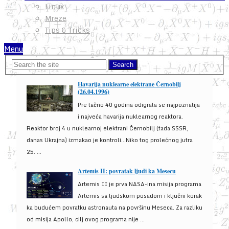
Linux
Mreze
Tips & Tricks
Menu
Havarija nuklearne elektrane Černobilj
(26.04.1996)
Pre tačno 40 godina odigrala se najpoznatija
i najveća havarija nuklearnog reaktora.
Reaktor broj 4 u nuklearnoj elektrani Černobilj (tada SSSR,
danas Ukrajna) izmakao je kontroli...Niko tog prolećnog jutra
25. ...
Artemis II: povratak ljudi ka Mesecu
Artemis II je prva NASA-ina misija programa
Artemis sa ljudskom posadom i ključni korak
ka budućem povratku astronauta na površinu Meseca. Za razliku
od misija Apollo, cilj ovog programa nije ...