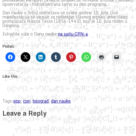
opservatorija i hidroelektrana samo su deo programa.
Dan nauke u Srbiji obeležava se svake godine 10. jula. Ova
manifestacija se vezuje za rođendan slavnog srpsko-američkog
pronalazača Nikole Tesle (1856-1943), koji je 10. jula rođen u
Gospiću.
Istražite više o Danu nauke
na sajtu CPN-a
.
Podeli:
Like this:
Tags:
epp
,
cpn
,
beograd
,
dan nauke
Leave a Reply