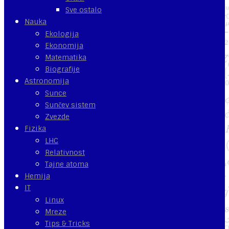
Sve ostalo
Nauka
Ekologija
Ekonomija
Matematika
Biografije
Astronomija
Sunce
Sunčev sistem
Zvezde
Fizika
LHC
Relativnost
Tajne atoma
Hemija
IT
Linux
Mreze
Tips & Tricks