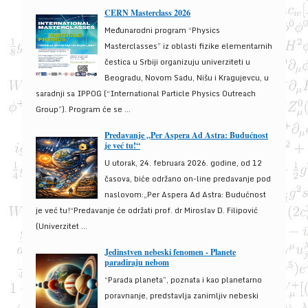
CERN Masterclass 2026
Međunarodni program “Physics
Masterclasses” iz oblasti fizike elementarnih
čestica u Srbiji organizuju univerziteti u
Beogradu, Novom Sadu, Nišu i Kragujevcu, u
saradnji sa IPPOG (“International Particle Physics Outreach
Group”). Program će se ...
Predavanje „Per Aspera Ad Astra: Budućnost
je već tu!“
U utorak, 24. februara 2026. godine, od 12
časova, biće održano on-line predavanje pod
naslovom:„Per Aspera Ad Astra: Budućnost
je već tu!“Predavanje će održati prof. dr Miroslav D. Filipović
(Univerzitet ...
Jedinstven nebeski fenomen - Planete
paradiraju nebom
“Parada planeta”, poznata i kao planetarno
poravnanje, predstavlja zanimljiv nebeski