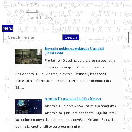
Linux
Mreze
Tips & Tricks
Menu
Havarija nuklearne elektrane Černobilj
(26.04.1996)
Pre tačno 40 godina odigrala se najpoznatija
i najveća havarija nuklearnog reaktora.
Reaktor broj 4 u nuklearnoj elektrani Černobilj (tada SSSR,
danas Ukrajna) izmakao je kontroli...Niko tog prolećnog jutra
25. ...
Artemis II: povratak ljudi ka Mesecu
Artemis II je prva NASA-ina misija programa
Artemis sa ljudskom posadom i ključni korak
ka budućem povratku astronauta na površinu Meseca. Za razliku
od misija Apollo, cilj ovog programa nije ...