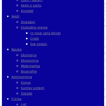
Vesti o sajtu
Kontakt
Vesti
Događaji
Slobodno vreme
Iz mog ugla (blog)
Citati
Sve ostalo
Nauka
Ekologija
Ekonomija
Matematika
Biografije
Astronomija
Sunce
Sunčev sistem
Zvezde
Fizika
LHC