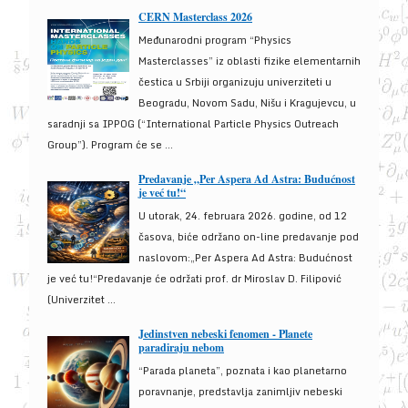
CERN Masterclass 2026
Međunarodni program “Physics
Masterclasses” iz oblasti fizike elementarnih
čestica u Srbiji organizuju univerziteti u
Beogradu, Novom Sadu, Nišu i Kragujevcu, u
saradnji sa IPPOG (“International Particle Physics Outreach
Group”). Program će se ...
Predavanje „Per Aspera Ad Astra: Budućnost
je već tu!“
U utorak, 24. februara 2026. godine, od 12
časova, biće održano on-line predavanje pod
naslovom:„Per Aspera Ad Astra: Budućnost
je već tu!“Predavanje će održati prof. dr Miroslav D. Filipović
(Univerzitet ...
Jedinstven nebeski fenomen - Planete
paradiraju nebom
“Parada planeta”, poznata i kao planetarno
poravnanje, predstavlja zanimljiv nebeski