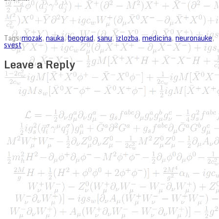
Tags:
mozak
,
nauka
,
beograd
,
sanu
,
izlozba
,
medicina
,
neuronauke
,
svest
Leave a Reply