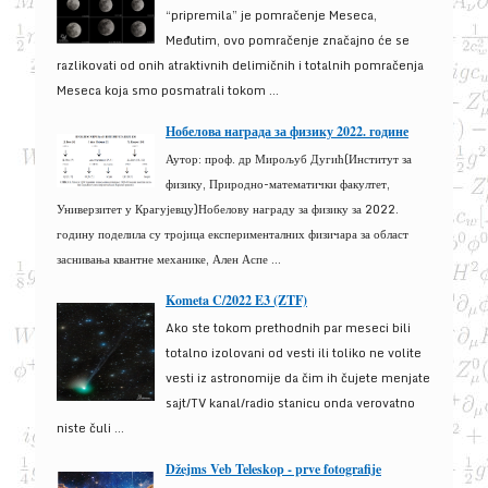
“pripremila” je pomračenje Meseca,
Međutim, ovo pomračenje značajno će se
razlikovati od onih atraktivnih delimičnih i totalnih pomračenja
Meseca koja smo posmatrali tokom ...
Нобелова награда за физику 2022. године
Аутор: проф. др Мирољуб Дугић(Институт за
физику, Природно-математички факултет,
Универзитет у Крагујевцу)Нобелову награду за физику за 2022.
годину поделила су тројица експерименталних физичара за област
заснивања квантне механике, Ален Аспе ...
Kometa C/2022 E3 (ZTF)
Ako ste tokom prethodnih par meseci bili
totalno izolovani od vesti ili toliko ne volite
vesti iz astronomije da čim ih čujete menjate
sajt/TV kanal/radio stanicu onda verovatno
niste čuli ...
Džejms Veb Teleskop - prve fotografije