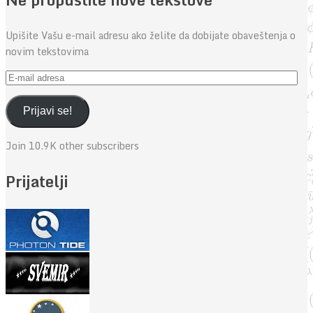
Upišite Vašu e-mail adresu ako želite da dobijate obaveštenja o
novim tekstovima
E-
mail
adresa
Prijavi se!
Join 10.9K other subscribers
Prijatelji