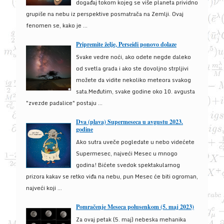
događaj tokom kojeg se više planeta prividno
grupiše na nebu iz perspektive posmatrača na Zemlji. Ovaj
fenomen se, kako je ...
Pripremite želje, Perseidi ponovo dolaze
Svake vedre noći, ako odete negde daleko
od svetla grada i ako ste dovoljno strpljivi
možete da vidite nekoliko meteora svakog
sata.Međutim, svake godine oko 10. avgusta
"zvezde padalice" postaju ...
Dva (plava) Supermeseca u avgustu 2023.
godine
Ako sutra uveče pogledate u nebo videćete
Supermesec, najveći Mesec u mnogo
godina! Bićete svedok spektakularnog
prizora kakav se retko viđa na nebu, pun Mesec će biti ogroman,
najveći koji ...
Pomračenje Meseca polusenkom (5. maj 2023)
Za ovaj petak (5. maj) nebeska mehanika