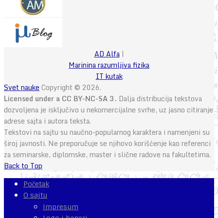
AD Alfa
|
Marinina razumljiva fizika
IT kutak
Svet nauke
Copyright © 2026.
Licensed under a CC BY-NC-SA 3.
Dalja distribucija tekstova
dozvoljena je isključivo u nekomercijalne svrhe, uz jasno citiranje
adrese sajta i autora teksta.
Tekstovi na sajtu su naučno-popularnog karaktera i namenjeni su
široj javnosti. Ne preporučuje se njihovo korišćenje kao referenci
za seminarske, diplomske, master i slične radove na fakultetima.
Back to Top
Početak
O sajtu
Impresum
Logo i baneri