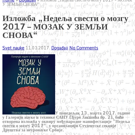
У ЗЕМЉИ СНОВА“
Изложба „Недеља свести о мозгу
2017 – МОЗАК У ЗЕМЉИ
СНОВА“
Svet nauke
11.03.2017.
Događaji
No Comments
У понедељак 13. марта 2017. године
у Галерији науке и технике САНУ (Ђуре Јакшића бр. 2), биће
отворена изложба у оквиру међународне манифестације ”Недеља
свести о мозгу 2017”, у организацији Студентске секције
Друштва за неуронауке Србије.