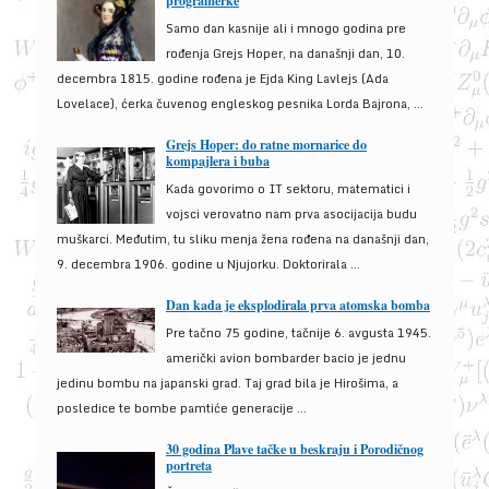
programerke
Samo dan kasnije ali i mnogo godina pre
rođenja Grejs Hoper, na današnji dan, 10.
decembra 1815. godine rođena je Ejda King Lavlejs (Ada
Lovelace), ćerka čuvenog engleskog pesnika Lorda Bajrona, ...
Grejs Hoper: do ratne mornarice do
kompajlera i buba
Kada govorimo o IT sektoru, matematici i
vojsci verovatno nam prva asocijacija budu
muškarci. Međutim, tu sliku menja žena rođena na današnji dan,
9. decembra 1906. godine u Njujorku. Doktorirala ...
Dan kada je eksplodirala prva atomska bomba
Pre tačno 75 godine, tačnije 6. avgusta 1945.
američki avion bombarder bacio je jednu
jedinu bombu na japanski grad. Taj grad bila je Hirošima, a
posledice te bombe pamtiće generacije ...
30 godina Plave tačke u beskraju i Porodičnog
portreta