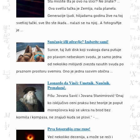
Šta mislite šta je ovo na slici? Ne znate? …
Ova svetla tačka je Zemlja, naša planeta.
Generacije ljudi, hiljadama godina žive na toj
svetloj tački, sve što ste ikada… nalazi se na njoj…A fotografije
je ...
Sunčanje i/ili zdravlje? Izaberite sami!
Sunce, taj žuti disk koji svakoga dana putuje
po plavom nebeskom svodu, je samo jedna
od nekoliko milijardi zvezda rasutih svuda po
praznom prostoru svemira. Ono je jedna sasvim obična ...
Leonardo da Vinči: Umetnik. Naučnik.
Pronalazač.
Pišu: Jovana Savić i Jovana Stanimirović“Onaj
ko isključivo ceni praksu bez teorije je poput
moreplovca koji se ukrca na brod bez
kormila i kompasa, ne znajući kuda se plovi.” - ...
Prva fotografija crne rupe!
Već nekoliko decenija, a može se reći i