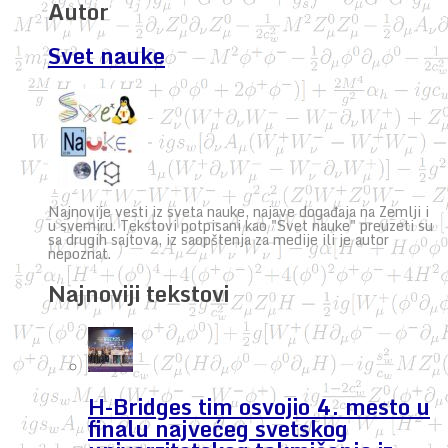
Autor
Svet nauke
Najnovije vesti iz sveta nauke, najave događaja na Zemlji i
u svemiru. Tekstovi potpisani kao "Svet nauke" preuzeti su
sa drugih sajtova, iz saopštenja za medije ili je autor
nepoznat.
Najnoviji tekstovi
H-Bridges tim osvojio 4. mesto u
finalu najvećeg svetskog