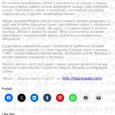
На осталим предавањима бићете у могућности да сазнате о утицају
буке на спавање, начину на који космонаути спавају, како доносимо
одлуке, повезаности човека и компјутера, негативним утицајима
недостатка сна, и другим занимљивим темама.
Широк програм Недеље свести о мозгу чине и забавне радионице за
децу које ће бити одржаване сваког дана манифестације у одређеним
терминима, док ће у суботу, 18. марта, у Галерији науке и технике
програм „Мозак у вожњи из снова“ бити у потпуности посвећен
најмлађима и подразумеваће бројне едукативне и интерактивне
активности.
Едукативни, научнопопуларни, уметнички и трибински програм
манифестације одржаће се у просторијама Галерије науке и технике
САНУ, Студентском културном центру, Културном центру Београда и
другим бројним локацијама у Београду.
Недељу свести о мозгу већ седму годину заредом организују млади
научници и ентузијасти Студентске секције Друштва за неуронауке
Србије.
Више о „Недељи свести о мозгу“ на
http://neuronauke.com/
Podeli:
Like this: