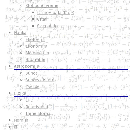
Slobodno vreme
Iz mog ugla (blog)
Citati
Sve ostalo
Nauka
Ekologija
Ekonomija
Matematika
Biografije
Astronomija
Sunce
Sunčev sistem
Zvezde
Fizika
LHC
Relativnost
Tajne atoma
Hemija
IT