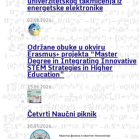
univerzitetskog takmičenja iz
energetske elektronike
02.08.2026.
Održane obuke u okviru
Erasmus+ projekta “Master
Degree in Integrating Innovative
STEM Strategies in Higher
Education”
15.06.2026.
Četvrti Naučni piknik
20.05.2026.