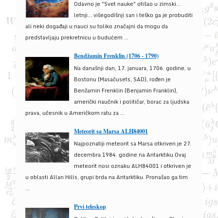
Odavno je "Svet nauke" otišao u zimski...
letnji... višegodišnji san i teško ga je probuditi
ali neki događaji u nauci su toliko značajni da mogu da
predstavljaju prekretnicu u budućem ...
Bendžamin Frenklin (1706 - 1790)
Na današnji dan, 17. januara, 1706. godine, u
Bostonu (Masačusets, SAD), rođen je
Benžamin Frenklin (Benjamin Franklin),
američki naučnik i političar, borac za ljudska
prava, učesnik u Američkom ratu za ...
Meteorit sa Marsa ALH84001
Najpoznatiji meteorit sa Marsa otkriven je 27.
decembra 1984. godine na Antarktiku.Ovaj
meteorit nosi oznaku ALH84001 i otkriven je
u oblasti Allan Hills, grupi brda na Antarktiku. Pronašao ga tim
...
Prvi teleskop