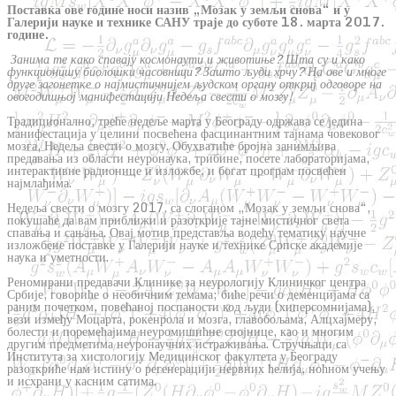
Поставка ове године
носи назив
„
Мозак у земљи снова
“
и у
Галерији науке и технике САНУ траје до суботе 18. марта 2017.
године.
Занима те како спавају космонаути и животиње?
Шта су и како
функционишу биолошки часовници? Зашто људи хрчу? На ове и многе
друге загонетке о најмистичнијем људском органу откриј одговоре на
овогодишњој манифестацији Недеља свести о мозгу!
Традиционално, треће недеље марта у Београду одржава се једина
манифестација у целини посвећена фасцинантним тајнама човековог
мозга, Недеља свести о мозгу. Обухватиће бројна занимљива
предавања из области неуронаука, трибине, посете лабораторијама,
интерактивне радионице и изложбе, и богат програм посвећен
најмлађима.
Недеља свести о мозгу 2017. са слоганом „Мозак у земљи снова“,
покушаће да вам приближи и разоткрије тајне мистичног света
спавања и сањања. Овај мотив представља водећу тематику научне
изложбене поставке у Галерији науке и технике Српске академије
наука и уметности.
Реномирани предавачи Клинике за неурологију Клиничког центра
Србије, говориће о необичним темама; биће речи о деменцијама са
раним почетком, повећаној поспаности код људи (хиперсомнијама),
вези између Моцарта, рокенрола и мозга, главобољама, Алцхајмеру,
болести и поремећајима неуромишићне спојнице, као и многим
другим предметима неуронаучних истраживања. Стручњаци са
Института за хистологију Медицинског факултета у Београду
разоткриће нам истину о регенерацији нервних ћелија, ноћном учењу
и исхрани у касним сатима.