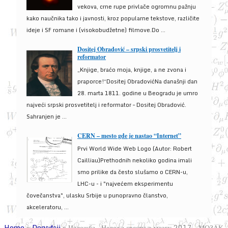
vekova, crne rupe privlače ogromnu pažnju
kako naučnika tako i javnosti, kroz popularne tekstove, različite
ideje i SF romane i (visokobudžetne) filmove.Do ...
Dositej Obradović – srpski prosvetitelj i
reformator
„Knjige, braćo moja, knjige, a ne zvona i
praporce!“Dositej ObradovićNa današnji dan
28. marta 1811. godine u Beogradu je umro
najveći srpski prosvetitelj i reformator – Dositej Obradović.
Sahranjen je ...
CERN – mesto gde je nastao “Internet”
Prvi World Wide Web Logo (Autor: Robert
Cailliau)Prethodnih nekoliko godina imali
smo prilike da često slušamo o CERN-u,
LHC-u - i "najvećem eksperimentu
čovečanstva", ulasku Srbije u punopravno članstvo,
akceleratoru, ...
Home
»
Događaji
»
Изложба „Недеља свести о мозгу 2017 – МОЗАК