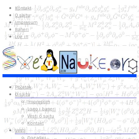
Kontakt
O sajtu
Impresum
Baneri
Log in
Početak
O sajtu
Impresum
Logo i baneri
Vesti o sajtu
Kontakt
Vesti
Događaji