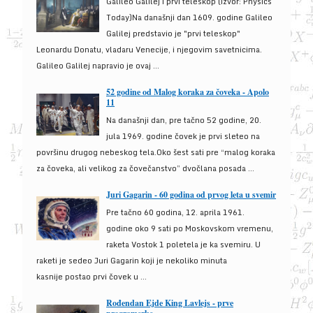
Galileo Galilej i prvi teleskop (izvor: Physics
Today)Na današnji dan 1609. godine Galileo
Galilej predstavio je "prvi teleskop"
Leonardu Donatu, vladaru Venecije, i njegovim savetnicima.
Galileo Galilej napravio je ovaj ...
52 godine od Malog koraka za čoveka - Apolo
11
Na današnji dan, pre tačno 52 godine, 20.
jula 1969. godine čovek je prvi sleteo na
površinu drugog nebeskog tela.Oko šest sati pre “malog koraka
za čoveka, ali velikog za čovečanstvo” dvočlana posada ...
Juri Gagarin - 60 godina od prvog leta u svemir
Pre tačno 60 godina, 12. aprila 1961.
godine oko 9 sati po Moskovskom vremenu,
raketa Vostok 1 poletela je ka svemiru. U
raketi je sedeo Juri Gagarin koji je nekoliko minuta
kasnije postao prvi čovek u ...
Rođendan Ejde King Lavlejs - prve