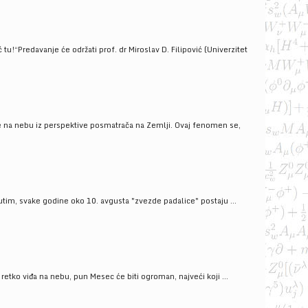
!“Predavanje će održati prof. dr Miroslav D. Filipović (Univerzitet
še na nebu iz perspektive posmatrača na Zemlji. Ovaj fenomen se,
tim, svake godine oko 10. avgusta "zvezde padalice" postaju ...
ko viđa na nebu, pun Mesec će biti ogroman, najveći koji ...