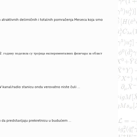
 atraktivnih delimičnih i totalnih pomračenja Meseca koja smo
. годину поделила су тројица експерименталних физичара за област
V kanal/radio stanicu onda verovatno niste čuli ...
gu da predstavljaju prekretnicu u budućem ...