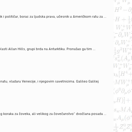
i političar, borac za ljudska prava, učesnik u Američkom ratu za ...
ti Allan Hills, grupi brda na Antarktiku. Pronašao ga tim ...
onatu, vladaru Venecije, i njegovim savetnicima. Galileo Galilej
g koraka za čoveka, ali velikog za čovečanstvo” dvočlana posada ...