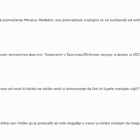
je pomračenje Meseca, Međutim, ovo pomračenje značajno će se razlikovati od onih
но-математички факултет, Универзитет у Крагујевцу)Нобелову награду за физику за 2022
ni od vesti ili toliko ne volite vesti iz astronomije da čim ih čujete menjate sajt/T
godišnji san i teško ga je probuditi ali neki događaji u nauci su toliko značajni da mo