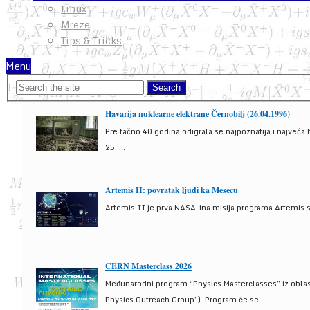
Linux
Mreze
Tips & Tricks
Menu
Havarija nuklearne elektrane Černobilj (26.04.1996)
Pre tačno 40 godina odigrala se najpoznatija i najveća 
25. ...
Artemis II: povratak ljudi ka Mesecu
Artemis II je prva NASA-ina misija programa Artemis s
CERN Masterclass 2026
Međunarodni program “Physics Masterclasses” iz oblasti
Physics Outreach Group”). Program će se ...