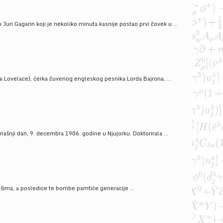
uri Gagarin koji je nekoliko minuta kasnije postao prvi čovek u ...
a Lovelace), ćerka čuvenog engleskog pesnika Lorda Bajrona, ...
ašnji dan, 9. decembra 1906. godine u Njujorku. Doktorirala ...
ošima, a posledice te bombe pamtiće generacije ...