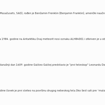
Masačusets, SAD), rođen je Benžamin Frenklin (Benjamin Franklin), američki naučnik 
 1984. godine na Antarktiku.Ovaj meteorit nosi oznaku ALH84001 i otkriven je u oblas
a današnji dan 1609. godine Galileo Galilej predstavio je "prvi teleskop" Leonardu D
odine čovek je prvi sleteo na površinu drugog nebeskog tela.Oko šest sati pre “malo