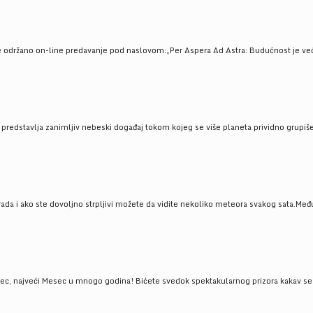
e održano on-line predavanje pod naslovom:„Per Aspera Ad Astra: Budućnost je već tu
, predstavlja zanimljiv nebeski događaj tokom kojeg se više planeta prividno grupi
da i ako ste dovoljno strpljivi možete da vidite nekoliko meteora svakog sata.Među
 najveći Mesec u mnogo godina! Bićete svedok spektakularnog prizora kakav se ret