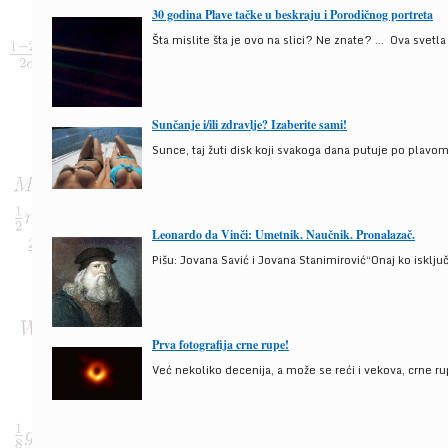
30 godina Plave tačke u beskraju i Porodičnog portreta
Šta mislite šta je ovo na slici? Ne znate? … Ova svetla t
Sunčanje i/ili zdravlje? Izaberite sami!
Sunce, taj žuti disk koji svakoga dana putuje po plav
Leonardo da Vinči: Umetnik. Naučnik. Pronalazač.
Pišu: Jovana Savić i Jovana Stanimirović“Onaj ko isklju
Prva fotografija crne rupe!
Već nekoliko decenija, a može se reći i vekova, crne ru