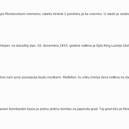
 po Moskovskom vremenu, raketa Vostok 1 poletela je ka svemiru. U raketi je sedeo J
 Hoper, na današnji dan, 10. decembra 1815. godine rođena je Ejda King Lavlejs (Ad
tno nam prva asocijacija budu muškarci. Međutim, tu sliku menja žena rođena na dan
 avion bombarder bacio je jednu jedinu bombu na japanski grad. Taj grad bila je Hir