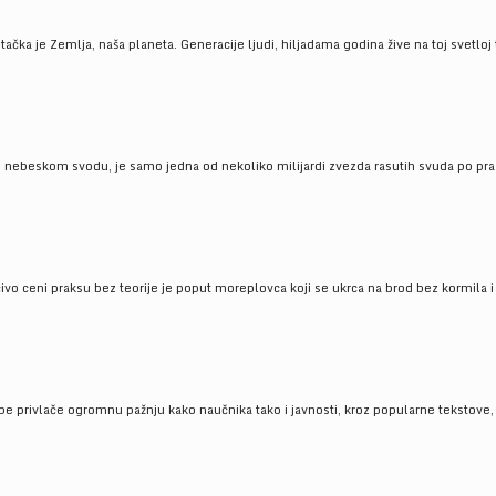
ačka je Zemlja, naša planeta. Generacije ljudi, hiljadama godina žive na toj svetloj t
om nebeskom svodu, je samo jedna od nekoliko milijardi zvezda rasutih svuda po pra
čivo ceni praksu bez teorije je poput moreplovca koji se ukrca na brod bez kormila i 
pe privlače ogromnu pažnju kako naučnika tako i javnosti, kroz popularne tekstove, r