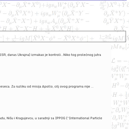
SSSR, danas Ukrajna) izmakao je kontroli...Niko tog prolećnog jutra
ca. Za razliku od misija Apollo, cilj ovog programa nije ...
u, Nišu i Kragujevcu, u saradnji sa IPPOG (“International Particle