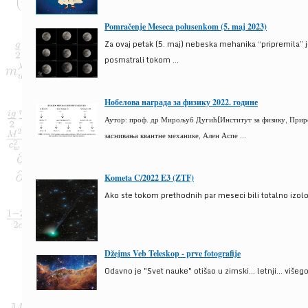
Pomračenje Meseca polusenkom (5. maj 2023)
Za ovaj petak (5. maj) nebeska mehanika “pripremila” 
posmatrali tokom ...
Нобелова награда за физику 2022. године
Аутор: проф. др Мирољуб Дугић(Институт за физику, Природ
заснивања квантне механике, Ален Аспе ...
Kometa C/2022 E3 (ZTF)
Ako ste tokom prethodnih par meseci bili totalno izolova
Džejms Veb Teleskop - prve fotografije
Odavno je "Svet nauke" otišao u zimski... letnji... više