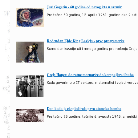
Juri Gagarin - 60 godina od prvog leta u svemir
Pre tačno 60 godina, 12. aprila 1961. godine oko 9 sati
Rođendan Ejde King Lavlejs - prve programerke
Samo dan kasnije ali i mnogo godina pre rođenja Grejs
Grejs Hoper: do ratne mornarice do kompajlera i buba
Kada govorimo o IT sektoru, matematici i vojsci verova
Dan kada je eksplodirala prva atomska bomba
Pre tačno 75 godine, tačnije 6. avgusta 1945. američki