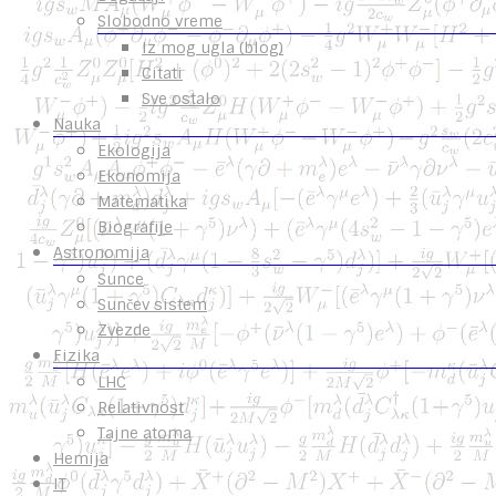
Slobodno vreme
Iz mog ugla (blog)
Citati
Sve ostalo
Nauka
Ekologija
Ekonomija
Matematika
Biografije
Astronomija
Sunce
Sunčev sistem
Zvezde
Fizika
LHC
Relativnost
Tajne atoma
Hemija
IT