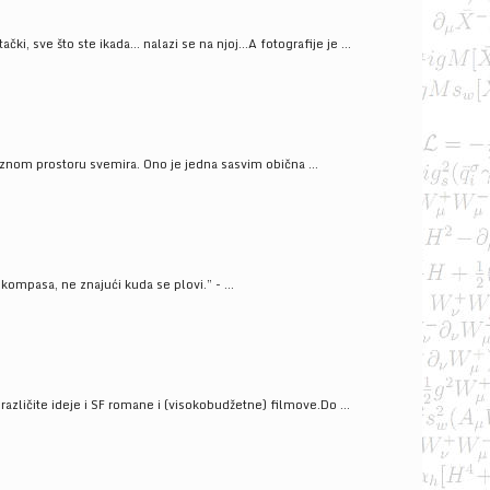
ački, sve što ste ikada… nalazi se na njoj…A fotografije je ...
znom prostoru svemira. Ono je jedna sasvim obična ...
kompasa, ne znajući kuda se plovi.” - ...
azličite ideje i SF romane i (visokobudžetne) filmove.Do ...