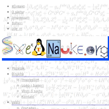
Kontakt
O sajtu
Impresum
Baneri
Log in
Početak
O sajtu
Impresum
Logo i baneri
Vesti o sajtu
Kontakt
Vesti
Događaji