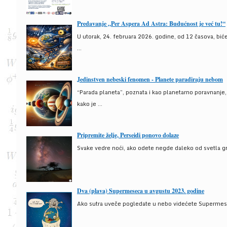
Predavanje „Per Aspera Ad Astra: Budućnost je već tu!“
U utorak, 24. februara 2026. godine, od 12 časova, bić
...
Jedinstven nebeski fenomen - Planete paradiraju nebom
“Parada planeta”, poznata i kao planetarno poravnanje
kako je ...
Pripremite želje, Perseidi ponovo dolaze
Svake vedre noći, ako odete negde daleko od svetla gra
Dva (plava) Supermeseca u avgustu 2023. godine
Ako sutra uveče pogledate u nebo videćete Supermesec,