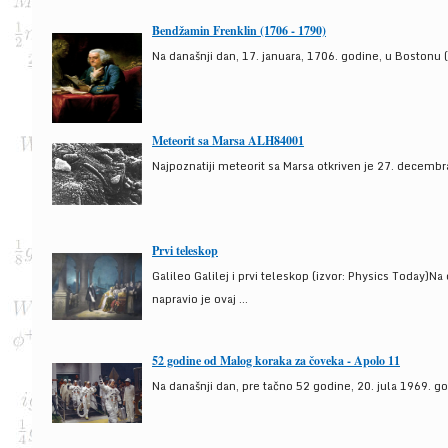
Bendžamin Frenklin (1706 - 1790)
Na današnji dan, 17. januara, 1706. godine, u Bostonu (
Meteorit sa Marsa ALH84001
Najpoznatiji meteorit sa Marsa otkriven je 27. decembra
Prvi teleskop
Galileo Galilej i prvi teleskop (izvor: Physics Today)N
napravio je ovaj ...
52 godine od Malog koraka za čoveka - Apolo 11
Na današnji dan, pre tačno 52 godine, 20. jula 1969. g