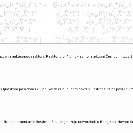
havarija nuklearnog reaktora. Reaktor broj 4 u nuklearnoj elektrani Černobilj (tada 
a ljudskom posadom i ključni korak ka budućem povratku astronauta na površinu Mese
 fizike elementarnih čestica u Srbiji organizuju univerziteti u Beogradu, Novom Sad