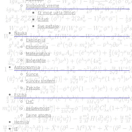
Slobodno vreme
Iz mog ugla (blog)
Citati
Sve ostalo
Nauka
Ekologija
Ekonomija
Matematika
Biografije
Astronomija
Sunce
Sunčev sistem
Zvezde
Fizika
LHC
Relativnost
Tajne atoma
Hemija
IT