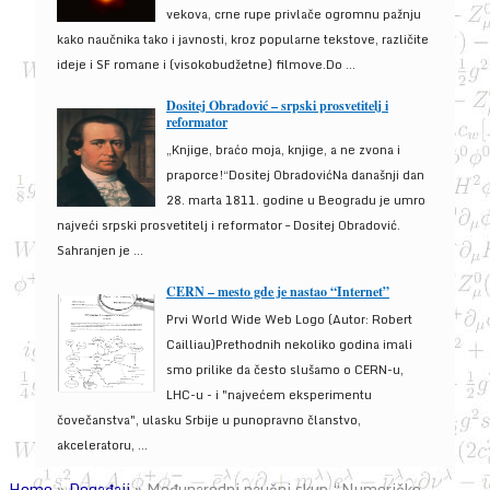
vekova, crne rupe privlače ogromnu pažnju
kako naučnika tako i javnosti, kroz popularne tekstove, različite
ideje i SF romane i (visokobudžetne) filmove.Do ...
Dositej Obradović – srpski prosvetitelj i
reformator
„Knjige, braćo moja, knjige, a ne zvona i
praporce!“Dositej ObradovićNa današnji dan
28. marta 1811. godine u Beogradu je umro
najveći srpski prosvetitelj i reformator – Dositej Obradović.
Sahranjen je ...
CERN – mesto gde je nastao “Internet”
Prvi World Wide Web Logo (Autor: Robert
Cailliau)Prethodnih nekoliko godina imali
smo prilike da često slušamo o CERN-u,
LHC-u - i "najvećem eksperimentu
čovečanstva", ulasku Srbije u punopravno članstvo,
akceleratoru, ...
Home
»
Događaji
»
Međunarodni naučni skup “Numeričko