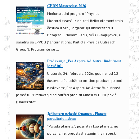
CERN Masterclass 2026
Međunarodni program “Physics
Masterclasses” iz oblasti fizike elementarnih
čestica u Srbiji organizuju univerziteti u
Beogradu, Novom Sadu, Nišu i Kragujevcu, u
saradnji sa IPPOG (“International Particle Physics Outreach
Group”). Program će se ...
Predavanje „Per Aspera Ad Astra: Budućnost
je već tu!“
U utorak, 24. februara 2026. godine, od 12
časova, biće održano on-line predavanje pod
naslovom:„Per Aspera Ad Astra: Budućnost
je već tu!“Predavanje će održati prof. dr Miroslav D. Filipović
(Univerzitet ...
Jedinstven nebeski fenomen - Planete
paradiraju nebom
“Parada planeta”, poznata i kao planetarno
poravnanje, predstavlja zanimljiv nebeski