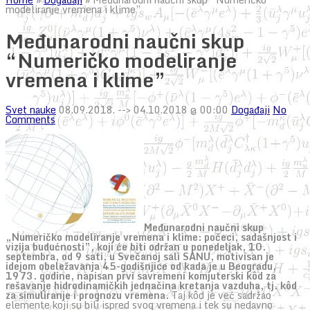
modeliranje vremena i klime”
Međunarodni naučni skup
“Numeričko modeliranje
vremena i klime”
Svet nauke
08.09.2018.
--> 04.10.2018 @ 00:00
Događaji
No
Comments
Međunarodni naučni skup
„Numeričko modeliranje vremena i klime: počeci, sadašnjost i
vizija budućnosti”, koji će biti održan u ponedeljak, 10.
septembra, od 9 sati, u Svečanoj sali SANU, motivisan je
idejom obeležavanja 45-godišnjice od kada je u Beogradu,
1973. godine, napisan prvi savremeni komjuterski kôd za
rešavanje hidrodinamičkih jednačina kretanja vazduha, tj. kôd
za simuliranje i prognozu vremena.
Taj kôd je već sadržao
elemente koji su bili ispred svog vremena i tek su nedavno