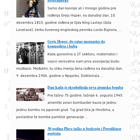
programerke
Samo dan kasnije ali i mnogo godina pre
rođenja Grejs Hoper, na današnji dan, 10.
decembra 1815. godine rođena je Ejda King Lavlejs (Ada
Lovelace), ćerka čuvenog engleskog pesnika Lorda Bajrona, ...
Grejs Hoper: do ratne mornarice do
kompajlera i buba
Kada govorimo o IT sektoru, matematici i
vojsci verovatno nam prva asocijacija budu
muškarci. Međutim, tu sliku menja žena rođena na današnji dan,
9. decembra 1906. godine u Njujorku. Doktorirala ...
Dan kada je eksplodirala prva atomska bomba
Pre tačno 75 godine, tačnije 6. avgusta 1945.
američki avion bombarder bacio je jednu
jedinu bombu na japanski grad. Taj grad bila je Hirošima, a
posledice te bombe pamtiće generacije ...
30 godina Plave tačke u beskraju i Porodičnog
portreta