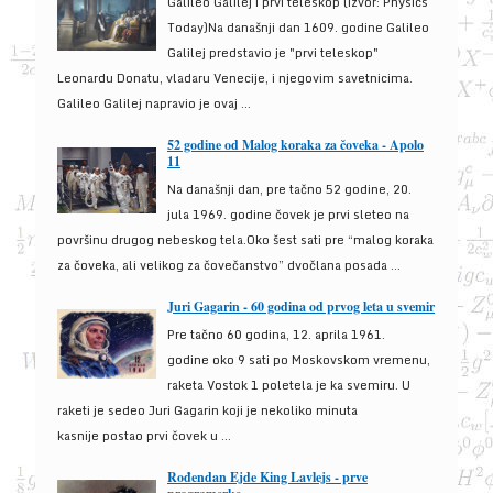
Galileo Galilej i prvi teleskop (izvor: Physics
Today)Na današnji dan 1609. godine Galileo
Galilej predstavio je "prvi teleskop"
Leonardu Donatu, vladaru Venecije, i njegovim savetnicima.
Galileo Galilej napravio je ovaj ...
52 godine od Malog koraka za čoveka - Apolo
11
Na današnji dan, pre tačno 52 godine, 20.
jula 1969. godine čovek je prvi sleteo na
površinu drugog nebeskog tela.Oko šest sati pre “malog koraka
za čoveka, ali velikog za čovečanstvo” dvočlana posada ...
Juri Gagarin - 60 godina od prvog leta u svemir
Pre tačno 60 godina, 12. aprila 1961.
godine oko 9 sati po Moskovskom vremenu,
raketa Vostok 1 poletela je ka svemiru. U
raketi je sedeo Juri Gagarin koji je nekoliko minuta
kasnije postao prvi čovek u ...
Rođendan Ejde King Lavlejs - prve