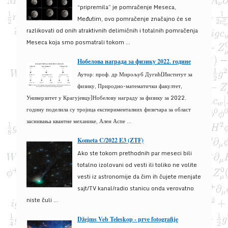
“pripremila” je pomračenje Meseca,
Međutim, ovo pomračenje značajno će se
razlikovati od onih atraktivnih delimičnih i totalnih pomračenja
Meseca koja smo posmatrali tokom ...
Нобелова награда за физику 2022. године
Аутор: проф. др Мирољуб Дугић(Институт за
физику, Природно-математички факултет,
Универзитет у Крагујевцу)Нобелову награду за физику за 2022.
годину поделила су тројица експерименталних физичара за област
заснивања квантне механике, Ален Аспе ...
Kometa C/2022 E3 (ZTF)
Ako ste tokom prethodnih par meseci bili
totalno izolovani od vesti ili toliko ne volite
vesti iz astronomije da čim ih čujete menjate
sajt/TV kanal/radio stanicu onda verovatno
niste čuli ...
Džejms Veb Teleskop - prve fotografije