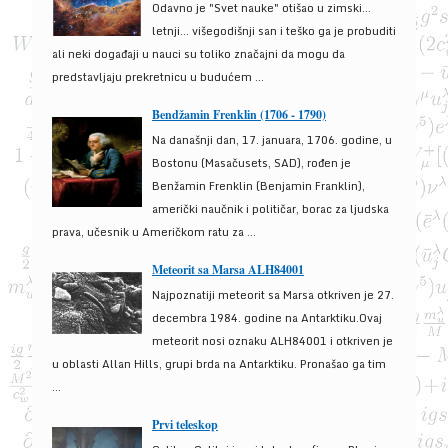
Odavno je "Svet nauke" otišao u zimski...
letnji... višegodišnji san i teško ga je probuditi
ali neki događaji u nauci su toliko značajni da mogu da
predstavljaju prekretnicu u budućem ...
Bendžamin Frenklin (1706 - 1790)
Na današnji dan, 17. januara, 1706. godine, u
Bostonu (Masačusets, SAD), rođen je
Benžamin Frenklin (Benjamin Franklin),
američki naučnik i političar, borac za ljudska
prava, učesnik u Američkom ratu za ...
Meteorit sa Marsa ALH84001
Najpoznatiji meteorit sa Marsa otkriven je 27.
decembra 1984. godine na Antarktiku.Ovaj
meteorit nosi oznaku ALH84001 i otkriven je
u oblasti Allan Hills, grupi brda na Antarktiku. Pronašao ga tim
...
Prvi teleskop