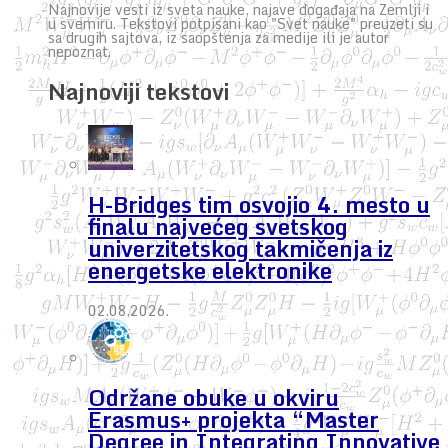
Najnovije vesti iz sveta nauke, najave događaja na Zemlji i
u svemiru. Tekstovi potpisani kao "Svet nauke" preuzeti su
sa drugih sajtova, iz saopštenja za medije ili je autor
nepoznat.
Najnoviji tekstovi
H-Bridges tim osvojio 4. mesto u
finalu najvećeg svetskog
univerzitetskog takmičenja iz
energetske elektronike
02.08.2026.
Održane obuke u okviru
Erasmus+ projekta “Master
Degree in Integrating Innovative