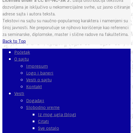
Licensed under a CC BY-NC-SA 3.
Dalja distribucija tekstova
dozvoljena je isključivo u nekomercijalne svrhe, uz jasno citiranje
adrese sajta i autora teksta.
Tekstovi na sajtu su naučno-popularnog karaktera i namenjeni su
široj javnosti. Ne preporučuje se njihovo korišćenje kao referenci
za seminarske, diplomske, master i slične radove na fakultetima.
Back to Top
Početak
O sajtu
Impresum
Logo i baneri
Vesti o sajtu
Kontakt
Vesti
Događaji
Slobodno vreme
Iz mog ugla (blog)
Citati
Sve ostalo