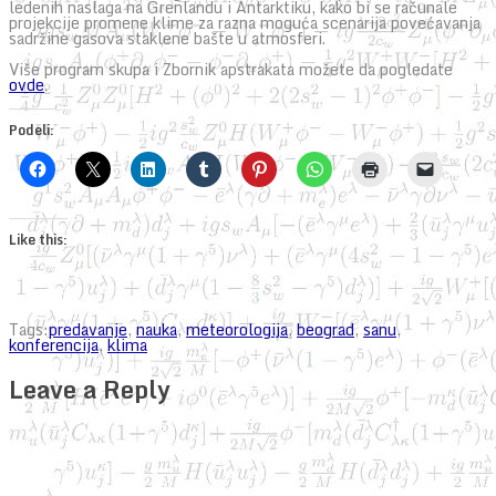
ledenih naslaga na Grenlandu i Antarktiku, kako bi se računale
projekcije promene klime za razna moguća scenarija povećavanja
sadržine gasova staklene bašte u atmosferi.
Više program skupa i Zbornik apstrakata možete da pogledate
ovde
.
Podeli:
Like this:
Tags:
predavanje
,
nauka
,
meteorologija
,
beograd
,
sanu
,
konferencija
,
klima
Leave a Reply