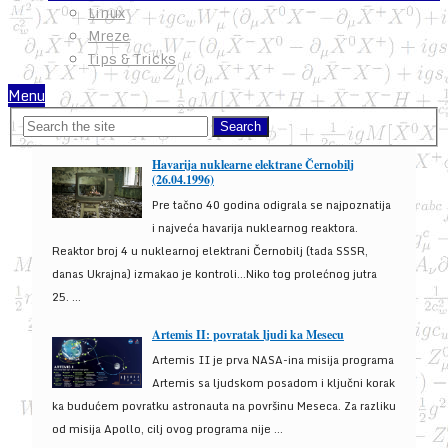
Linux
Mreze
Tips & Tricks
Menu
Havarija nuklearne elektrane Černobilj
(26.04.1996)
Pre tačno 40 godina odigrala se najpoznatija
i najveća havarija nuklearnog reaktora.
Reaktor broj 4 u nuklearnoj elektrani Černobilj (tada SSSR,
danas Ukrajna) izmakao je kontroli...Niko tog prolećnog jutra
25. ...
Artemis II: povratak ljudi ka Mesecu
Artemis II je prva NASA-ina misija programa
Artemis sa ljudskom posadom i ključni korak
ka budućem povratku astronauta na površinu Meseca. Za razliku
od misija Apollo, cilj ovog programa nije ...