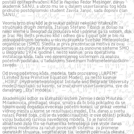
postali opšteprihvaćeni. Kôd je napisao Fedor Mesinger, danas
akademik SANU, a ubrzo mu se u daljem usavršavanju tog kôda
pridružio postdiplomski student Zaviša Janjić, sada dopisni član
SANU.
Veoma brzo ovaj kôd je privukao pažnju nekoliko istaknutih
stručnjaka drugih zemalja. Italijan Stefano Tibaldi je došao na
neko vreme u Beograd da proučava kôd i ponese ga sa sobom, dok
je Irac Rej Bejts preuzeo kôd i odneo ga u Egipat gde je bio na
jednogodišnjem boravku u okviru projekta Svetske Meteorološke
organizacije (SMO). Sledila je prva prezentacija motiva za ovaj
posao i rezultata na Kongresu komisije za osnovne sisteme SMO
u Beogradu 1974. godine i, nešto kasnije, prva operativna
instalacija kôda, tada već opremljenog sistemom za analizu
početnih podataka, u tadašnjem Saveznom hidrometeorološkom
zavodu.
Od ovog početnog kôda, modela, tada prozvanog „LAPEM“
(Limited Area Primitive Equation Model), pa nešto kasnije
„HIBU“ (Hydrometeorological Intitute and Belgrade University
model) najstajali su kasniji, sa značajnim usavršavanjima, sve do
današnjeg „Eta“ modela.
Akademijski odbor za klimatski sistem Zemlje i delo Milutina
Milankovića, predlagač skupa, smatra da bi bilo prikladno da se
tokom ovog događaja evociraju početni koraci, uz prikaz veoma
vidnog mesta u kome se rezultujući model, Eta, danas u svetu
nalazi. Pored toga, cilj je da vodeći naučnici iz ove oblasti prikažu
viziju budućeg razvoja navedenog modela. To je naročito
atraktivno zato što se numerička tehnologija ove vrste danas
oprema modelima za račun povezanih sistema: za promene
okeanskih strujanja, vegetatacije tla, ledenih pokrivača okeana,