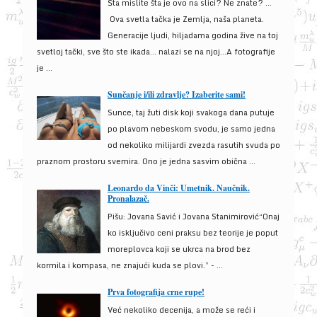
Šta mislite šta je ovo na slici? Ne znate? …
Ova svetla tačka je Zemlja, naša planeta.
Generacije ljudi, hiljadama godina žive na toj
svetloj tački, sve što ste ikada… nalazi se na njoj…A fotografije
je ...
Sunčanje i/ili zdravlje? Izaberite sami!
Sunce, taj žuti disk koji svakoga dana putuje
po plavom nebeskom svodu, je samo jedna
od nekoliko milijardi zvezda rasutih svuda po
praznom prostoru svemira. Ono je jedna sasvim obična ...
Leonardo da Vinči: Umetnik. Naučnik.
Pronalazač.
Pišu: Jovana Savić i Jovana Stanimirović“Onaj
ko isključivo ceni praksu bez teorije je poput
moreplovca koji se ukrca na brod bez
kormila i kompasa, ne znajući kuda se plovi.” - ...
Prva fotografija crne rupe!
Već nekoliko decenija, a može se reći i