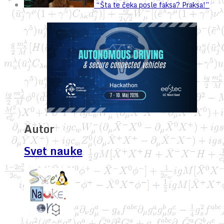
“Šta te čeka posle faksa? Praksa!”
Autor
Svet nauke