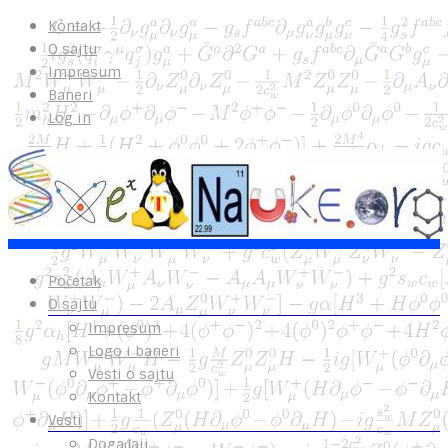
Kontakt
O sajtu
Impresum
Baneri
Log in
Početak
O sajtu
Impresum
Logo i baneri
Vesti o sajtu
Kontakt
Vesti
Događaji