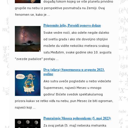
događaj tokom kojeg se više planeta prividno
grupiše na nebu iz perspektive posmatrača na Zemlji. Ovaj
fenomen se, kako je ...
Pripremite želje, Perseidi ponovo dolaze
Svake vedre noći, ako odete negde daleko
od svetla grada i ako ste dovoljno strpljivi
možete da vidite nekoliko meteora svakog
sata.Međutim, svake godine oko 10. avgusta
"zvezde padalice" postaju ...
Dva (plava) Supermeseca u avgustu 2023.
godine
Ako sutra uveče pogledate u nebo videćete
Supermesec, najveći Mesec u mnogo
godina! Bićete svedok spektakularnog
prizora kakav se retko viđa na nebu, pun Mesec će biti ogroman,
najveći koji ...
Pomračenje Meseca polusenkom (5. maj 2023)
Za ovaj petak (5. maj) nebeska mehanika