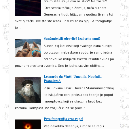
Šta mislite šta je ovo na slici? Ne znate? …
Ova svetla tačka je Zemlja, naša planeta.
Generacije ljudi, hiljadama godina žive na toj
svetloj tački, sve što ste ikada… nalazi se na njoj…A fotografije
je ...
Sunčanje i/ili zdravlje? Izaberite sami!
Sunce, taj žuti disk koji svakoga dana putuje
po plavom nebeskom svodu, je samo jedna
od nekoliko milijardi zvezda rasutih svuda po
praznom prostoru svemira. Ono je jedna sasvim obična ...
Leonardo da Vinči: Umetnik. Naučnik.
Pronalazač.
Pišu: Jovana Savić i Jovana Stanimirović“Onaj
ko isključivo ceni praksu bez teorije je poput
moreplovca koji se ukrca na brod bez
kormila i kompasa, ne znajući kuda se plovi.” - ...
Prva fotografija crne rupe!
Već nekoliko decenija, a može se reći i