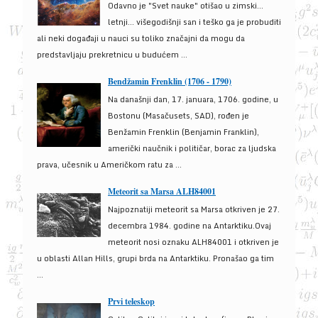
Odavno je "Svet nauke" otišao u zimski...
letnji... višegodišnji san i teško ga je probuditi
ali neki događaji u nauci su toliko značajni da mogu da
predstavljaju prekretnicu u budućem ...
Bendžamin Frenklin (1706 - 1790)
Na današnji dan, 17. januara, 1706. godine, u
Bostonu (Masačusets, SAD), rođen je
Benžamin Frenklin (Benjamin Franklin),
američki naučnik i političar, borac za ljudska
prava, učesnik u Američkom ratu za ...
Meteorit sa Marsa ALH84001
Najpoznatiji meteorit sa Marsa otkriven je 27.
decembra 1984. godine na Antarktiku.Ovaj
meteorit nosi oznaku ALH84001 i otkriven je
u oblasti Allan Hills, grupi brda na Antarktiku. Pronašao ga tim
...
Prvi teleskop