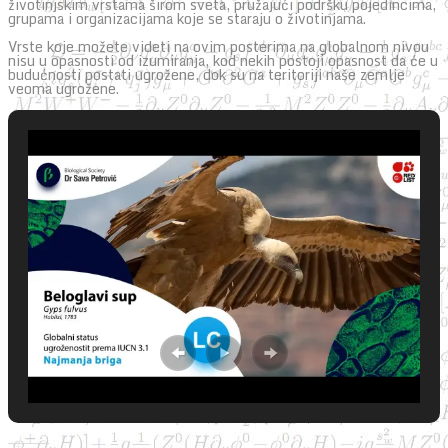
životinjskim vrstama širom sveta, pružajući podršku pojedincima,
grupama i organizacijama koje se staraju o životinjama.
Vrste koje možete videti na ovim posterima na globalnom nivou
nisu u opasnosti od izumiranja, kod nekih postoji opasnost da će u
budućnosti postati ugrožene, dok su na teritoriji naše zemlje
veoma ugrožene.