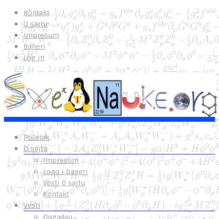
Kontakt
O sajtu
Impresum
Baneri
Log in
Početak
O sajtu
Impresum
Logo i baneri
Vesti o sajtu
Kontakt
Vesti
Događaji