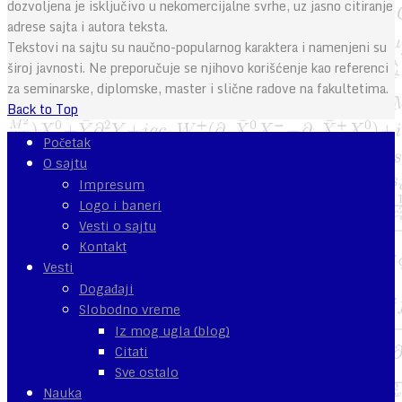
dozvoljena je isključivo u nekomercijalne svrhe, uz jasno citiranje
adrese sajta i autora teksta.
Tekstovi na sajtu su naučno-popularnog karaktera i namenjeni su
široj javnosti. Ne preporučuje se njihovo korišćenje kao referenci
za seminarske, diplomske, master i slične radove na fakultetima.
Back to Top
Početak
O sajtu
Impresum
Logo i baneri
Vesti o sajtu
Kontakt
Vesti
Događaji
Slobodno vreme
Iz mog ugla (blog)
Citati
Sve ostalo
Nauka