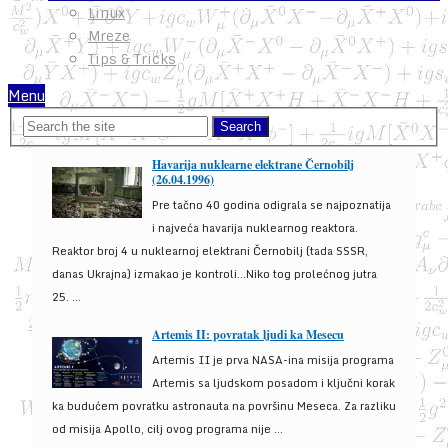
Linux
Mreze
Tips & Tricks
Menu
Havarija nuklearne elektrane Černobilj
(26.04.1996)
Pre tačno 40 godina odigrala se najpoznatija
i najveća havarija nuklearnog reaktora.
Reaktor broj 4 u nuklearnoj elektrani Černobilj (tada SSSR,
danas Ukrajna) izmakao je kontroli...Niko tog prolećnog jutra
25. ...
Artemis II: povratak ljudi ka Mesecu
Artemis II je prva NASA-ina misija programa
Artemis sa ljudskom posadom i ključni korak
ka budućem povratku astronauta na površinu Meseca. Za razliku
od misija Apollo, cilj ovog programa nije ...