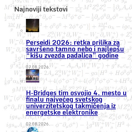
Najnoviji tekstovi
Perseidi 2026: retka prilika za
savršeno tamno nebo i najlepšu
“kišu zvezda padalica” godine
07.08.2026.
H-Bridges tim osvojio 4. mesto u
finalu najvećeg svetskog
univerzitetskog takmičenja iz
energetske elektronike
02.08.2026.