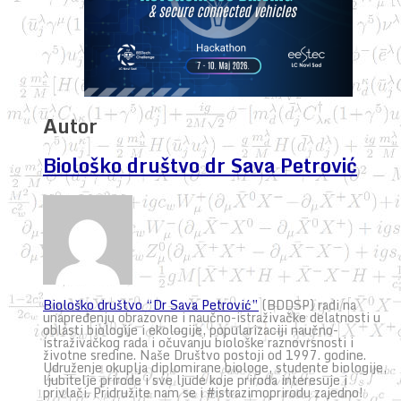
Autor
Biološko društvo dr Sava Petrović
Biološko društvo “Dr Sava Petrović”
(BDDSP) radi na
unapređenju obrazovne i naučno-istraživačke delatnosti u
oblasti biologije i ekologije, popularizaciji naučno-
istraživačkog rada i očuvanju biološke raznovrsnosti i
životne sredine. Naše Društvo postoji od 1997. godine.
Udruženje okuplja diplomirane biologe, studente biologije,
ljubitelje prirode i sve ljude koje priroda interesuje i
privlači. Pridružite nam se i #istrazimoprirodu zajedno!