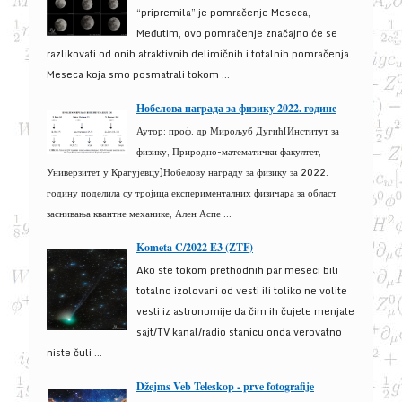
“pripremila” je pomračenje Meseca,
Međutim, ovo pomračenje značajno će se
razlikovati od onih atraktivnih delimičnih i totalnih pomračenja
Meseca koja smo posmatrali tokom ...
Нобелова награда за физику 2022. године
Аутор: проф. др Мирољуб Дугић(Институт за
физику, Природно-математички факултет,
Универзитет у Крагујевцу)Нобелову награду за физику за 2022.
годину поделила су тројица експерименталних физичара за област
заснивања квантне механике, Ален Аспе ...
Kometa C/2022 E3 (ZTF)
Ako ste tokom prethodnih par meseci bili
totalno izolovani od vesti ili toliko ne volite
vesti iz astronomije da čim ih čujete menjate
sajt/TV kanal/radio stanicu onda verovatno
niste čuli ...
Džejms Veb Teleskop - prve fotografije