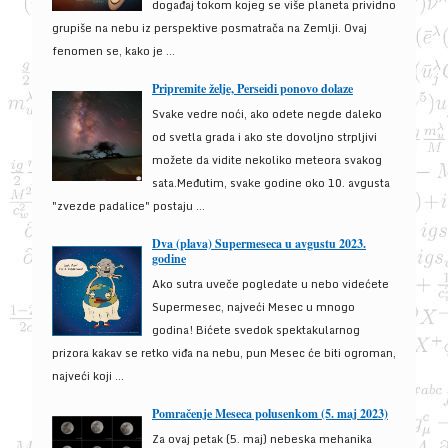
događaj tokom kojeg se više planeta prividno
grupiše na nebu iz perspektive posmatrača na Zemlji. Ovaj
fenomen se, kako je ...
Pripremite želje, Perseidi ponovo dolaze
Svake vedre noći, ako odete negde daleko
od svetla grada i ako ste dovoljno strpljivi
možete da vidite nekoliko meteora svakog
sata.Međutim, svake godine oko 10. avgusta
"zvezde padalice" postaju ...
Dva (plava) Supermeseca u avgustu 2023.
godine
Ako sutra uveče pogledate u nebo videćete
Supermesec, najveći Mesec u mnogo
godina! Bićete svedok spektakularnog
prizora kakav se retko viđa na nebu, pun Mesec će biti ogroman,
najveći koji ...
Pomračenje Meseca polusenkom (5. maj 2023)
Za ovaj petak (5. maj) nebeska mehanika