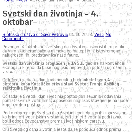
Svetski dan životinja – 4.
oktobar
Biološko društvo dr Sava Petrović
05.10.2018.
Vesti
No
Comments
Povodom 4. oktobara, svetskog dan životinja iskoristili bi priliku
da vam skrenemo pažnju na neke od najlepših, a istovremeno i
najugroženijih, predstavnika naše faune.
Svetski dan životinja proglašen je 1931. godine
na konvenciji
ekologa u Firenci da bi se naglasio nepovoljan položaj ugroženih
vrsta.
Odlučeno je da taj dan tradicionalno bude
obeležavan 4.
oktobra, kada Katolička crkva slavi Svetog Franja Asiškog –
zaštitnika životinja.
Od tada je Svetski dan životinja postao dan sećanja i odavanja
počasti svim životinjama, a poseban naglasak stavljen je na ljude
koji ih vole i poštuju.
Pod motom da je Svetski dan životinja posebna prilika za svakoga
ko brine o životinjskim vrstama, zaštitnici životinja podržavaju
bolji odnos čovečanstva prema životinjskom carstvu.
Cilj Svetskog dana životinja jeste da se poboljša odnos prema