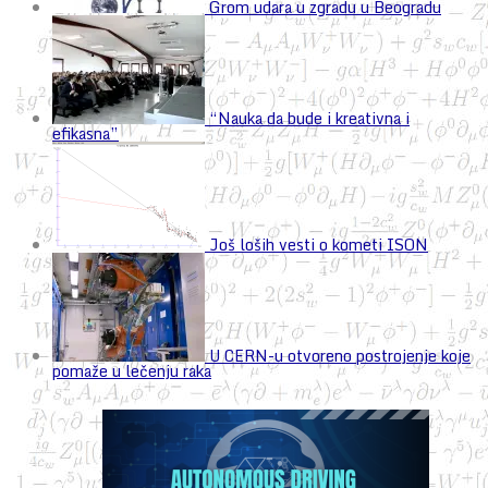
Grom udara u zgradu u Beogradu
“Nauka da bude i kreativna i
efikasna”
Još loših vesti o kometi ISON
U CERN-u otvoreno postrojenje koje
pomaže u lečenju raka