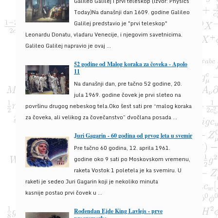
Galileo Galilej i prvi teleskop (izvor: Physics
Today)Na današnji dan 1609. godine Galileo
Galilej predstavio je "prvi teleskop"
Leonardu Donatu, vladaru Venecije, i njegovim savetnicima.
Galileo Galilej napravio je ovaj ...
52 godine od Malog koraka za čoveka - Apolo
11
Na današnji dan, pre tačno 52 godine, 20.
jula 1969. godine čovek je prvi sleteo na
površinu drugog nebeskog tela.Oko šest sati pre “malog koraka
za čoveka, ali velikog za čovečanstvo” dvočlana posada ...
Juri Gagarin - 60 godina od prvog leta u svemir
Pre tačno 60 godina, 12. aprila 1961.
godine oko 9 sati po Moskovskom vremenu,
raketa Vostok 1 poletela je ka svemiru. U
raketi je sedeo Juri Gagarin koji je nekoliko minuta
kasnije postao prvi čovek u ...
Rođendan Ejde King Lavlejs - prve