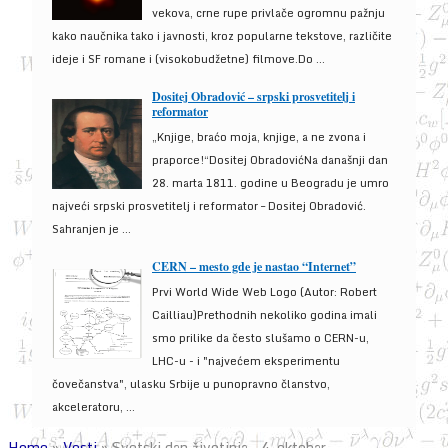
vekova, crne rupe privlače ogromnu pažnju
kako naučnika tako i javnosti, kroz popularne tekstove, različite
ideje i SF romane i (visokobudžetne) filmove.Do ...
Dositej Obradović – srpski prosvetitelj i
reformator
„Knjige, braćo moja, knjige, a ne zvona i
praporce!“Dositej ObradovićNa današnji dan
28. marta 1811. godine u Beogradu je umro
najveći srpski prosvetitelj i reformator – Dositej Obradović.
Sahranjen je ...
CERN – mesto gde je nastao “Internet”
Prvi World Wide Web Logo (Autor: Robert
Cailliau)Prethodnih nekoliko godina imali
smo prilike da često slušamo o CERN-u,
LHC-u - i "najvećem eksperimentu
čovečanstva", ulasku Srbije u punopravno članstvo,
akceleratoru, ...
Home
»
Vesti
»
Svetski dan životinja – 4. oktobar