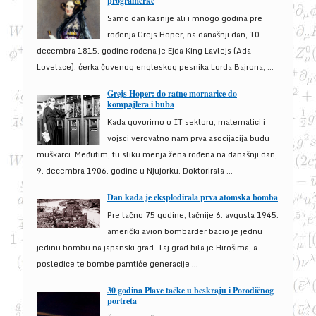
programerke
Samo dan kasnije ali i mnogo godina pre
rođenja Grejs Hoper, na današnji dan, 10.
decembra 1815. godine rođena je Ejda King Lavlejs (Ada
Lovelace), ćerka čuvenog engleskog pesnika Lorda Bajrona, ...
Grejs Hoper: do ratne mornarice do
kompajlera i buba
Kada govorimo o IT sektoru, matematici i
vojsci verovatno nam prva asocijacija budu
muškarci. Međutim, tu sliku menja žena rođena na današnji dan,
9. decembra 1906. godine u Njujorku. Doktorirala ...
Dan kada je eksplodirala prva atomska bomba
Pre tačno 75 godine, tačnije 6. avgusta 1945.
američki avion bombarder bacio je jednu
jedinu bombu na japanski grad. Taj grad bila je Hirošima, a
posledice te bombe pamtiće generacije ...
30 godina Plave tačke u beskraju i Porodičnog
portreta