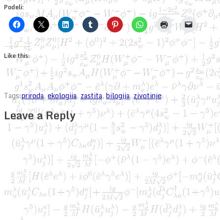
Podeli:
Like this:
Tags:
priroda
,
ekologija
,
zastita
,
bilogija
,
zivotinje
Leave a Reply