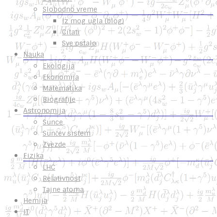
Slobodno vreme
Iz mog ugla (blog)
Citati
Sve ostalo
Nauka
Ekologija
Ekonomija
Matematika
Biografije
Astronomija
Sunce
Sunčev sistem
Zvezde
Fizika
LHC
Relativnost
Tajne atoma
Hemija
IT