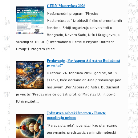
CERN Masterclass 2026
Međunarodni program “Physics
Masterclasses” iz oblasti fizike elementarnih
čestica u Srbiji organizuju univerziteti u
Beogradu, Novom Sadu, Nišu i Kragujevcu, u
saradnji sa IPPOG (“International Particle Physics Outreach
Group”). Program će se ...
Predavanje „Per Aspera Ad Astra: Budućnost
je već tu!“
U utorak, 24. februara 2026. godine, od 12
časova, biće održano on-line predavanje pod
naslovom:„Per Aspera Ad Astra: Budućnost
je već tu!“Predavanje će održati prof. dr Miroslav D. Filipović
(Univerzitet ...
Jedinstven nebeski fenomen - Planete
paradiraju nebom
“Parada planeta”, poznata i kao planetarno
poravnanje, predstavlja zanimljiv nebeski