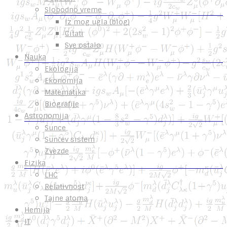
Slobodno vreme
Iz mog ugla (blog)
Citati
Sve ostalo
Nauka
Ekologija
Ekonomija
Matematika
Biografije
Astronomija
Sunce
Sunčev sistem
Zvezde
Fizika
LHC
Relativnost
Tajne atoma
Hemija
IT