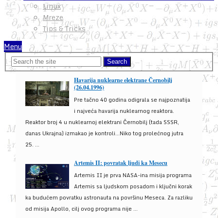
Linux
Mreze
Tips & Tricks
Menu
Havarija nuklearne elektrane Černobilj
(26.04.1996)
Pre tačno 40 godina odigrala se najpoznatija
i najveća havarija nuklearnog reaktora.
Reaktor broj 4 u nuklearnoj elektrani Černobilj (tada SSSR,
danas Ukrajna) izmakao je kontroli...Niko tog prolećnog jutra
25. ...
Artemis II: povratak ljudi ka Mesecu
Artemis II je prva NASA-ina misija programa
Artemis sa ljudskom posadom i ključni korak
ka budućem povratku astronauta na površinu Meseca. Za razliku
od misija Apollo, cilj ovog programa nije ...