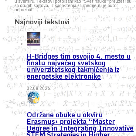
u svemiru. Tekstovi potpisani kao "Svet nauke" preuzeti su
sa drugih sajtova, iz saopštenja za medije ili je autor
nepoznat.
Najnoviji tekstovi
H-Bridges tim osvojio 4. mesto u
finalu najvećeg svetskog
univerzitetskog takmičenja iz
energetske elektronike
02.08.2026.
Održane obuke u okviru
Erasmus+ projekta “Master
Degree in Integrating Innovative
STEM Strategies in Higher