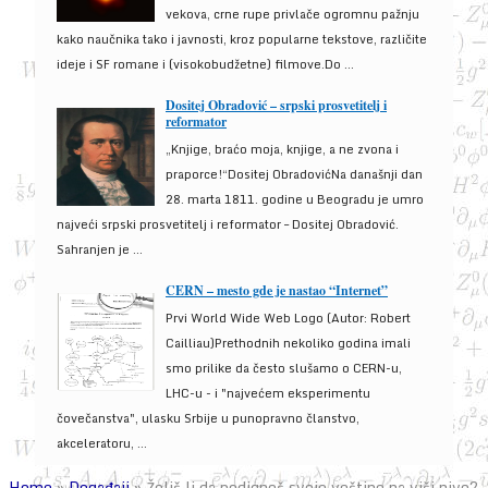
vekova, crne rupe privlače ogromnu pažnju
kako naučnika tako i javnosti, kroz popularne tekstove, različite
ideje i SF romane i (visokobudžetne) filmove.Do ...
Dositej Obradović – srpski prosvetitelj i
reformator
„Knjige, braćo moja, knjige, a ne zvona i
praporce!“Dositej ObradovićNa današnji dan
28. marta 1811. godine u Beogradu je umro
najveći srpski prosvetitelj i reformator – Dositej Obradović.
Sahranjen je ...
CERN – mesto gde je nastao “Internet”
Prvi World Wide Web Logo (Autor: Robert
Cailliau)Prethodnih nekoliko godina imali
smo prilike da često slušamo o CERN-u,
LHC-u - i "najvećem eksperimentu
čovečanstva", ulasku Srbije u punopravno članstvo,
akceleratoru, ...
Home
»
Događaji
»
Želiš li da podigneš svoje veštine na viši nivo?