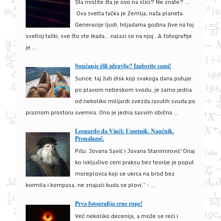
Šta mislite šta je ovo na slici? Ne znate? …
Ova svetla tačka je Zemlja, naša planeta.
Generacije ljudi, hiljadama godina žive na toj
svetloj tački, sve što ste ikada… nalazi se na njoj…A fotografije
je ...
Sunčanje i/ili zdravlje? Izaberite sami!
Sunce, taj žuti disk koji svakoga dana putuje
po plavom nebeskom svodu, je samo jedna
od nekoliko milijardi zvezda rasutih svuda po
praznom prostoru svemira. Ono je jedna sasvim obična ...
Leonardo da Vinči: Umetnik. Naučnik.
Pronalazač.
Pišu: Jovana Savić i Jovana Stanimirović“Onaj
ko isključivo ceni praksu bez teorije je poput
moreplovca koji se ukrca na brod bez
kormila i kompasa, ne znajući kuda se plovi.” - ...
Prva fotografija crne rupe!
Već nekoliko decenija, a može se reći i