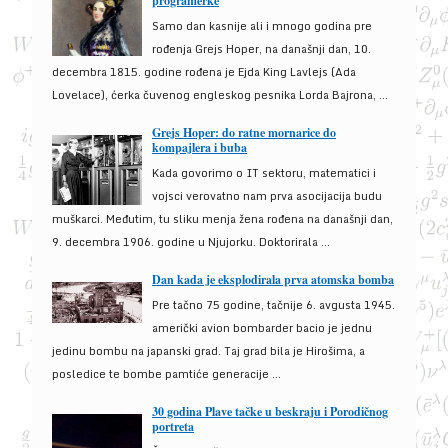
programerke
Samo dan kasnije ali i mnogo godina pre
rođenja Grejs Hoper, na današnji dan, 10.
decembra 1815. godine rođena je Ejda King Lavlejs (Ada
Lovelace), ćerka čuvenog engleskog pesnika Lorda Bajrona, ...
Grejs Hoper: do ratne mornarice do
kompajlera i buba
Kada govorimo o IT sektoru, matematici i
vojsci verovatno nam prva asocijacija budu
muškarci. Međutim, tu sliku menja žena rođena na današnji dan,
9. decembra 1906. godine u Njujorku. Doktorirala ...
Dan kada je eksplodirala prva atomska bomba
Pre tačno 75 godine, tačnije 6. avgusta 1945.
američki avion bombarder bacio je jednu
jedinu bombu na japanski grad. Taj grad bila je Hirošima, a
posledice te bombe pamtiće generacije ...
30 godina Plave tačke u beskraju i Porodičnog
portreta