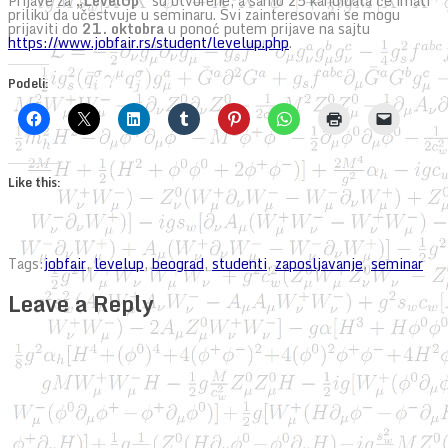
Prijave za
„LevelUp”
su otvorene, a samo 25 kandidata će imati
priliku da učestvuje u seminaru. Svi zainteresovani se mogu
prijaviti do
21. oktobra
u ponoć putem prijave na sajtu
https://www.jobfair.rs/student/levelup.php
.
Podeli:
Like this:
Tags:
jobfair
,
levelup
,
beograd
,
studenti
,
zaposljavanje
,
seminar
Leave a Reply