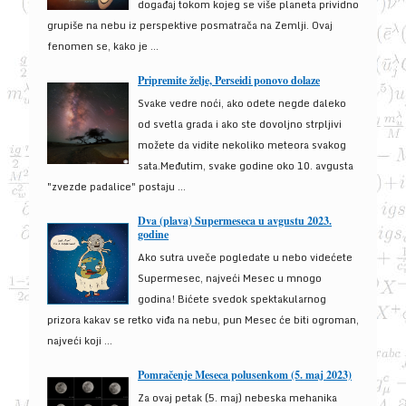
događaj tokom kojeg se više planeta prividno
grupiše na nebu iz perspektive posmatrača na Zemlji. Ovaj
fenomen se, kako je ...
Pripremite želje, Perseidi ponovo dolaze
Svake vedre noći, ako odete negde daleko
od svetla grada i ako ste dovoljno strpljivi
možete da vidite nekoliko meteora svakog
sata.Međutim, svake godine oko 10. avgusta
"zvezde padalice" postaju ...
Dva (plava) Supermeseca u avgustu 2023.
godine
Ako sutra uveče pogledate u nebo videćete
Supermesec, najveći Mesec u mnogo
godina! Bićete svedok spektakularnog
prizora kakav se retko viđa na nebu, pun Mesec će biti ogroman,
najveći koji ...
Pomračenje Meseca polusenkom (5. maj 2023)
Za ovaj petak (5. maj) nebeska mehanika