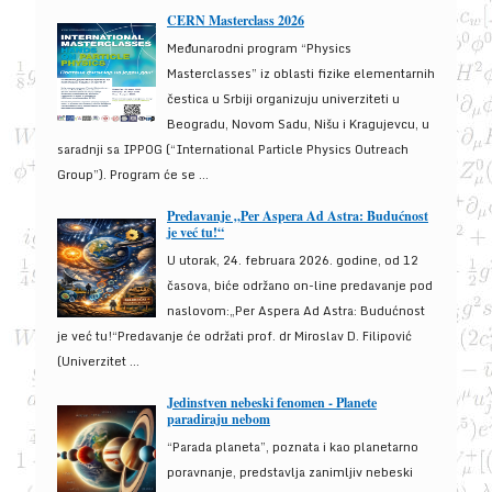
CERN Masterclass 2026
Međunarodni program “Physics
Masterclasses” iz oblasti fizike elementarnih
čestica u Srbiji organizuju univerziteti u
Beogradu, Novom Sadu, Nišu i Kragujevcu, u
saradnji sa IPPOG (“International Particle Physics Outreach
Group”). Program će se ...
Predavanje „Per Aspera Ad Astra: Budućnost
je već tu!“
U utorak, 24. februara 2026. godine, od 12
časova, biće održano on-line predavanje pod
naslovom:„Per Aspera Ad Astra: Budućnost
je već tu!“Predavanje će održati prof. dr Miroslav D. Filipović
(Univerzitet ...
Jedinstven nebeski fenomen - Planete
paradiraju nebom
“Parada planeta”, poznata i kao planetarno
poravnanje, predstavlja zanimljiv nebeski