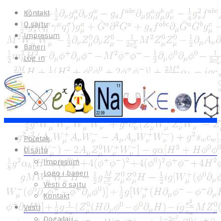
Kontakt
O sajtu
Impresum
Baneri
Log in
Početak
O sajtu
Impresum
Logo i baneri
Vesti o sajtu
Kontakt
Vesti
Događaji