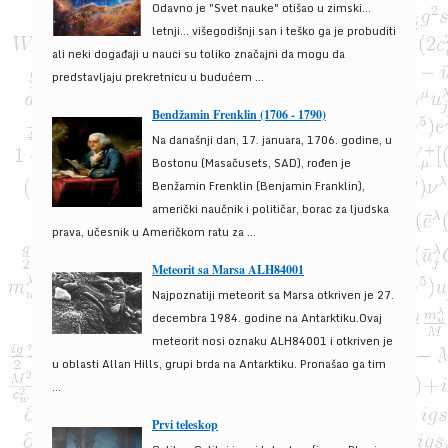
Odavno je "Svet nauke" otišao u zimski...
letnji... višegodišnji san i teško ga je probuditi
ali neki događaji u nauci su toliko značajni da mogu da
predstavljaju prekretnicu u budućem ...
Bendžamin Frenklin (1706 - 1790)
Na današnji dan, 17. januara, 1706. godine, u
Bostonu (Masačusets, SAD), rođen je
Benžamin Frenklin (Benjamin Franklin),
američki naučnik i političar, borac za ljudska
prava, učesnik u Američkom ratu za ...
Meteorit sa Marsa ALH84001
Najpoznatiji meteorit sa Marsa otkriven je 27.
decembra 1984. godine na Antarktiku.Ovaj
meteorit nosi oznaku ALH84001 i otkriven je
u oblasti Allan Hills, grupi brda na Antarktiku. Pronašao ga tim
...
Prvi teleskop