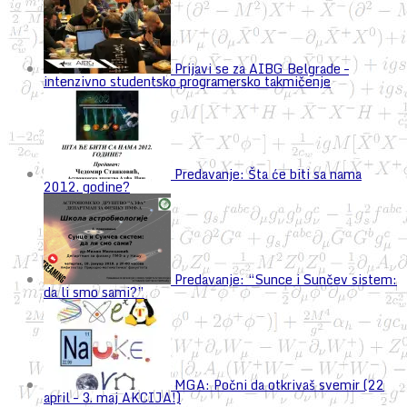
Prijavi se za AIBG Belgrade –
intenzivno studentsko programersko takmičenje
Predavanje: Šta će biti sa nama
2012. godine?
Predavanje: “Sunce i Sunčev sistem:
da li smo sami?”
MGA: Počni da otkrivaš svemir (22
april – 3. maj AKCIJA!)