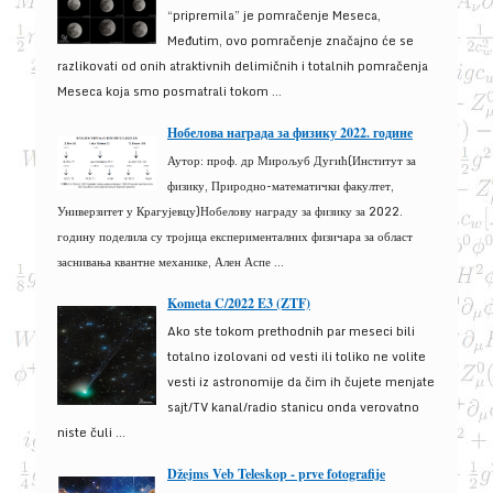
“pripremila” je pomračenje Meseca,
Međutim, ovo pomračenje značajno će se
razlikovati od onih atraktivnih delimičnih i totalnih pomračenja
Meseca koja smo posmatrali tokom ...
Нобелова награда за физику 2022. године
Аутор: проф. др Мирољуб Дугић(Институт за
физику, Природно-математички факултет,
Универзитет у Крагујевцу)Нобелову награду за физику за 2022.
годину поделила су тројица експерименталних физичара за област
заснивања квантне механике, Ален Аспе ...
Kometa C/2022 E3 (ZTF)
Ako ste tokom prethodnih par meseci bili
totalno izolovani od vesti ili toliko ne volite
vesti iz astronomije da čim ih čujete menjate
sajt/TV kanal/radio stanicu onda verovatno
niste čuli ...
Džejms Veb Teleskop - prve fotografije