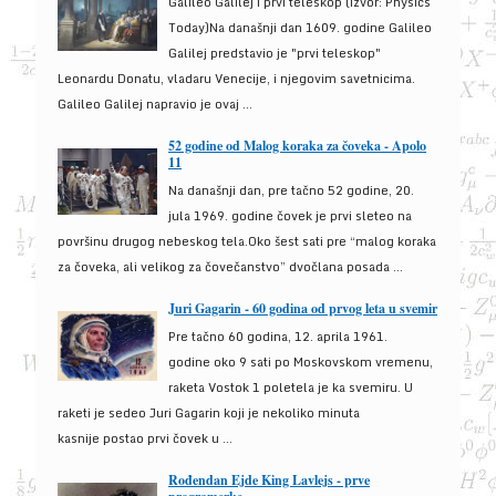
Galileo Galilej i prvi teleskop (izvor: Physics
Today)Na današnji dan 1609. godine Galileo
Galilej predstavio je "prvi teleskop"
Leonardu Donatu, vladaru Venecije, i njegovim savetnicima.
Galileo Galilej napravio je ovaj ...
52 godine od Malog koraka za čoveka - Apolo
11
Na današnji dan, pre tačno 52 godine, 20.
jula 1969. godine čovek je prvi sleteo na
površinu drugog nebeskog tela.Oko šest sati pre “malog koraka
za čoveka, ali velikog za čovečanstvo” dvočlana posada ...
Juri Gagarin - 60 godina od prvog leta u svemir
Pre tačno 60 godina, 12. aprila 1961.
godine oko 9 sati po Moskovskom vremenu,
raketa Vostok 1 poletela je ka svemiru. U
raketi je sedeo Juri Gagarin koji je nekoliko minuta
kasnije postao prvi čovek u ...
Rođendan Ejde King Lavlejs - prve