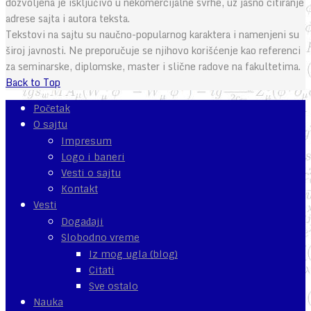
dozvoljena je isključivo u nekomercijalne svrhe, uz jasno citiranje
adrese sajta i autora teksta.
Tekstovi na sajtu su naučno-popularnog karaktera i namenjeni su
široj javnosti. Ne preporučuje se njihovo korišćenje kao referenci
za seminarske, diplomske, master i slične radove na fakultetima.
Back to Top
Početak
O sajtu
Impresum
Logo i baneri
Vesti o sajtu
Kontakt
Vesti
Događaji
Slobodno vreme
Iz mog ugla (blog)
Citati
Sve ostalo
Nauka