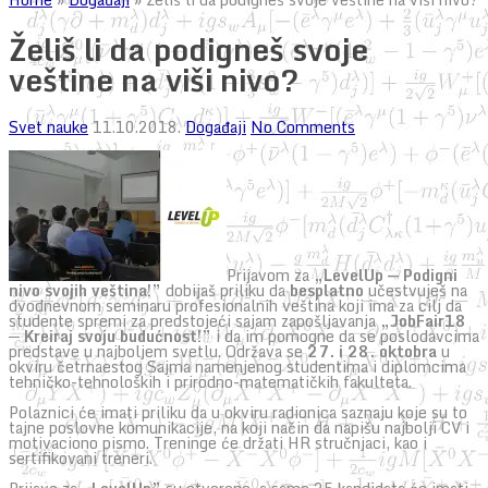
Želiš li da podigneš svoje
veštine na viši nivo?
Svet nauke
11.10.2018.
Događaji
No Comments
Prijavom za
„LevelUp — Podigni
nivo svojih veština!”
dobijaš priliku da
besplatno
učestvuješ na
dvodnevnom seminaru profesionalnih veština koji ima za cilj da
studente spremi za predstojeći sajam zapošljavanja
„JobFair18
─ Kreiraj svoju budućnost!”
i da im pomogne da se poslodavcima
predstave u najboljem svetlu. Održava se
27. i 28. oktobra
u
okviru četrnaestog Sajma namenjenog studentima i diplomcima
tehničko-tehnoloških i prirodno-matematičkih fakulteta.
Polaznici će imati priliku da u okviru radionica saznaju koje su to
tajne poslovne komunikacije, na koji način da napišu najbolji CV i
motivaciono pismo. Treninge će držati HR stručnjaci, kao i
sertifikovani treneri.