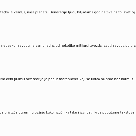
ačka je Zemlja, naša planeta. Generacije ljudi, hiljadama godina žive na toj svetloj t
om nebeskom svodu, je samo jedna od nekoliko milijardi zvezda rasutih svuda po pra
čivo ceni praksu bez teorije je poput moreplovca koji se ukrca na brod bez kormila i 
pe privlače ogromnu pažnju kako naučnika tako i javnosti, kroz popularne tekstove, r