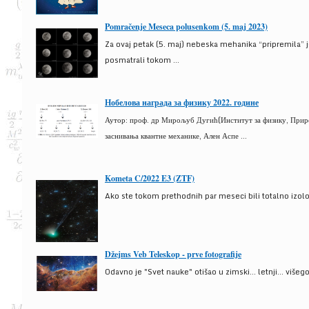
Pomračenje Meseca polusenkom (5. maj 2023)
Za ovaj petak (5. maj) nebeska mehanika “pripremila” 
posmatrali tokom ...
Нобелова награда за физику 2022. године
Аутор: проф. др Мирољуб Дугић(Институт за физику, Природ
заснивања квантне механике, Ален Аспе ...
Kometa C/2022 E3 (ZTF)
Ako ste tokom prethodnih par meseci bili totalno izolova
Džejms Veb Teleskop - prve fotografije
Odavno je "Svet nauke" otišao u zimski... letnji... više