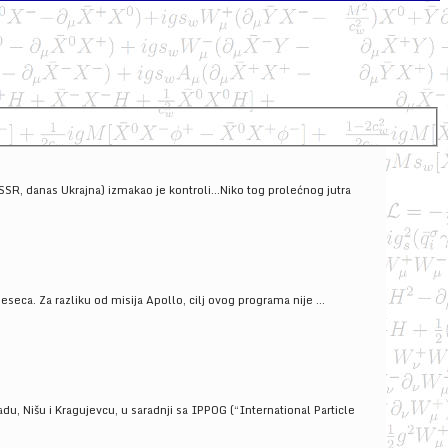
SSSR, danas Ukrajna) izmakao je kontroli...Niko tog prolećnog jutra
ca. Za razliku od misija Apollo, cilj ovog programa nije ...
u, Nišu i Kragujevcu, u saradnji sa IPPOG (“International Particle