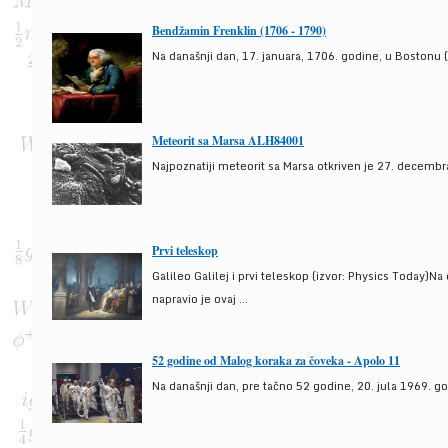
Bendžamin Frenklin (1706 - 1790)
Na današnji dan, 17. januara, 1706. godine, u Bostonu (
Meteorit sa Marsa ALH84001
Najpoznatiji meteorit sa Marsa otkriven je 27. decembra
Prvi teleskop
Galileo Galilej i prvi teleskop (izvor: Physics Today)N
napravio je ovaj ...
52 godine od Malog koraka za čoveka - Apolo 11
Na današnji dan, pre tačno 52 godine, 20. jula 1969. g