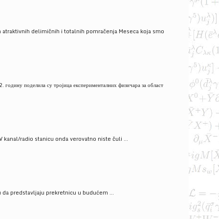
 atraktivnih delimičnih i totalnih pomračenja Meseca koja smo
. годину поделила су тројица експерименталних физичара за област
V kanal/radio stanicu onda verovatno niste čuli ...
gu da predstavljaju prekretnicu u budućem ...