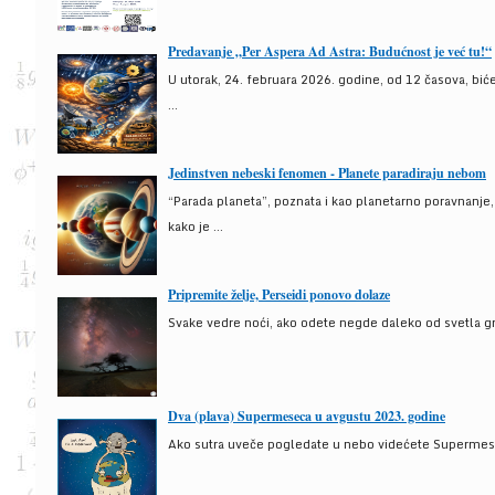
Predavanje „Per Aspera Ad Astra: Budućnost je već tu!“
U utorak, 24. februara 2026. godine, od 12 časova, bić
...
Jedinstven nebeski fenomen - Planete paradiraju nebom
“Parada planeta”, poznata i kao planetarno poravnanje
kako je ...
Pripremite želje, Perseidi ponovo dolaze
Svake vedre noći, ako odete negde daleko od svetla gra
Dva (plava) Supermeseca u avgustu 2023. godine
Ako sutra uveče pogledate u nebo videćete Supermesec,