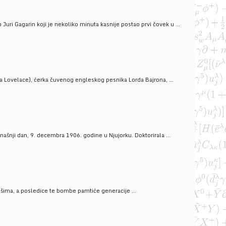
uri Gagarin koji je nekoliko minuta kasnije postao prvi čovek u ...
a Lovelace), ćerka čuvenog engleskog pesnika Lorda Bajrona, ...
ašnji dan, 9. decembra 1906. godine u Njujorku. Doktorirala ...
ošima, a posledice te bombe pamtiće generacije ...