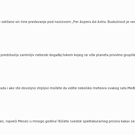
e održano on-line predavanje pod naslovom:„Per Aspera Ad Astra: Budućnost je već tu
, predstavlja zanimljiv nebeski događaj tokom kojeg se više planeta prividno grupi
da i ako ste dovoljno strpljivi možete da vidite nekoliko meteora svakog sata.Među
 najveći Mesec u mnogo godina! Bićete svedok spektakularnog prizora kakav se ret