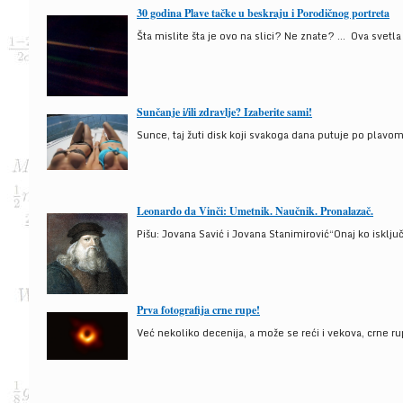
30 godina Plave tačke u beskraju i Porodičnog portreta
Šta mislite šta je ovo na slici? Ne znate? … Ova svetla t
Sunčanje i/ili zdravlje? Izaberite sami!
Sunce, taj žuti disk koji svakoga dana putuje po plav
Leonardo da Vinči: Umetnik. Naučnik. Pronalazač.
Pišu: Jovana Savić i Jovana Stanimirović“Onaj ko isklju
Prva fotografija crne rupe!
Već nekoliko decenija, a može se reći i vekova, crne ru