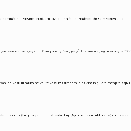
je pomračenje Meseca, Međutim, ovo pomračenje značajno će se razlikovati od onih
но-математички факултет, Универзитет у Крагујевцу)Нобелову награду за физику за 2022
ni od vesti ili toliko ne volite vesti iz astronomije da čim ih čujete menjate sajt/T
godišnji san i teško ga je probuditi ali neki događaji u nauci su toliko značajni da mo