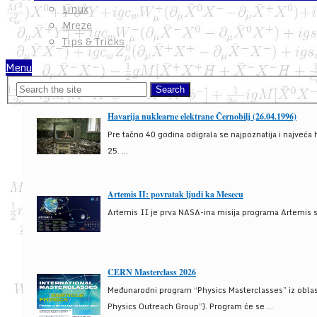
Linux
Mreze
Tips & Tricks
Menu
Havarija nuklearne elektrane Černobilj (26.04.1996)
Pre tačno 40 godina odigrala se najpoznatija i najveća 
25. ...
Artemis II: povratak ljudi ka Mesecu
Artemis II je prva NASA-ina misija programa Artemis s
CERN Masterclass 2026
Međunarodni program “Physics Masterclasses” iz oblasti
Physics Outreach Group”). Program će se ...