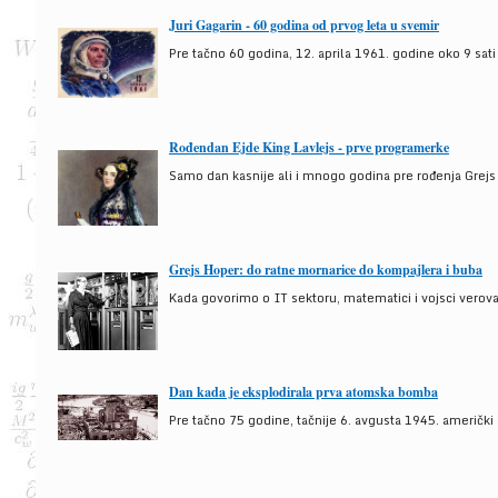
Juri Gagarin - 60 godina od prvog leta u svemir
Pre tačno 60 godina, 12. aprila 1961. godine oko 9 sati
Rođendan Ejde King Lavlejs - prve programerke
Samo dan kasnije ali i mnogo godina pre rođenja Grejs
Grejs Hoper: do ratne mornarice do kompajlera i buba
Kada govorimo o IT sektoru, matematici i vojsci verova
Dan kada je eksplodirala prva atomska bomba
Pre tačno 75 godine, tačnije 6. avgusta 1945. američki