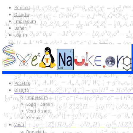
Kontakt
O sajtu
Impresum
Baneri
Log in
Početak
O sajtu
Impresum
Logo i baneri
Vesti o sajtu
Kontakt
Vesti
Događaji