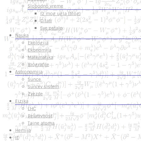
Slobodno vreme
Iz mog ugla (blog)
Citati
Sve ostalo
Nauka
Ekologija
Ekonomija
Matematika
Biografije
Astronomija
Sunce
Sunčev sistem
Zvezde
Fizika
LHC
Relativnost
Tajne atoma
Hemija
IT