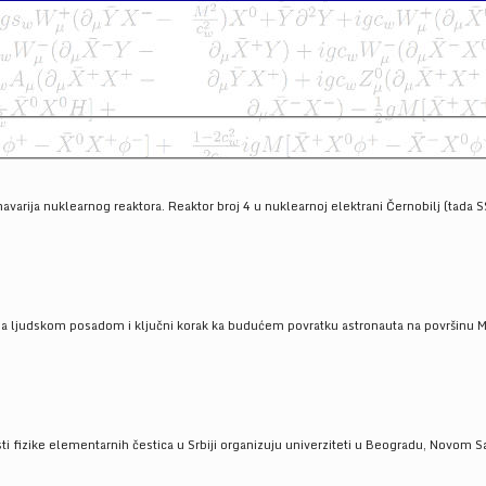
havarija nuklearnog reaktora. Reaktor broj 4 u nuklearnoj elektrani Černobilj (tada 
a ljudskom posadom i ključni korak ka budućem povratku astronauta na površinu Mese
 fizike elementarnih čestica u Srbiji organizuju univerziteti u Beogradu, Novom Sad