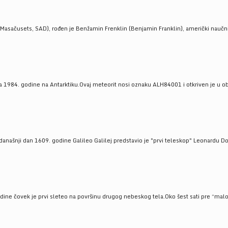
Masačusets, SAD), rođen je Benžamin Frenklin (Benjamin Franklin), američki naučnik 
 1984. godine na Antarktiku.Ovaj meteorit nosi oznaku ALH84001 i otkriven je u oblas
a današnji dan 1609. godine Galileo Galilej predstavio je "prvi teleskop" Leonardu D
odine čovek je prvi sleteo na površinu drugog nebeskog tela.Oko šest sati pre “malo