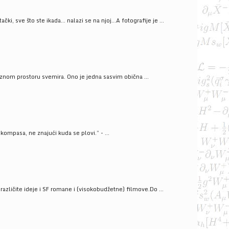
ački, sve što ste ikada… nalazi se na njoj…A fotografije je ...
znom prostoru svemira. Ono je jedna sasvim obična ...
kompasa, ne znajući kuda se plovi.” - ...
azličite ideje i SF romane i (visokobudžetne) filmove.Do ...