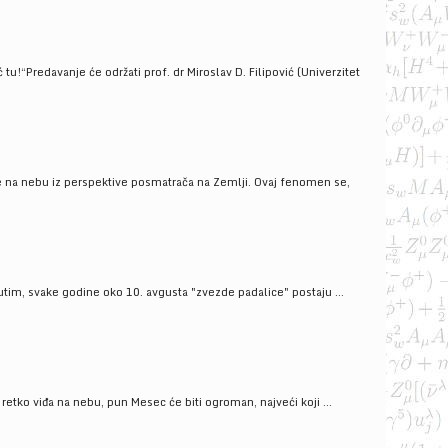
!“Predavanje će održati prof. dr Miroslav D. Filipović (Univerzitet
še na nebu iz perspektive posmatrača na Zemlji. Ovaj fenomen se,
tim, svake godine oko 10. avgusta "zvezde padalice" postaju ...
ko viđa na nebu, pun Mesec će biti ogroman, najveći koji ...