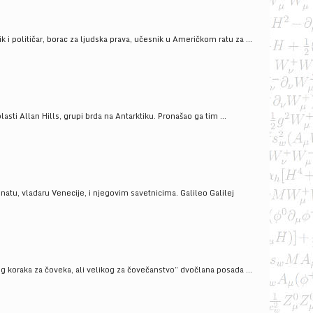
i političar, borac za ljudska prava, učesnik u Američkom ratu za ...
ti Allan Hills, grupi brda na Antarktiku. Pronašao ga tim ...
onatu, vladaru Venecije, i njegovim savetnicima. Galileo Galilej
g koraka za čoveka, ali velikog za čovečanstvo” dvočlana posada ...