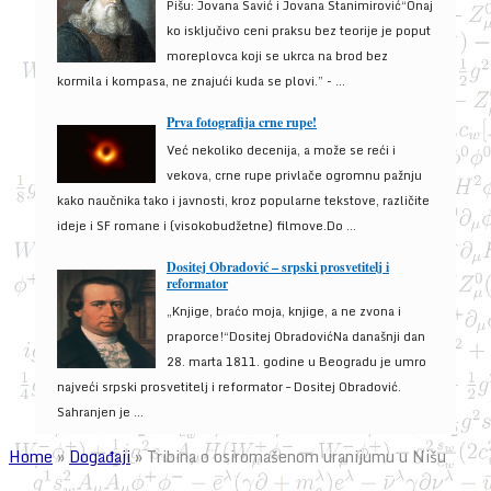
Pišu: Jovana Savić i Jovana Stanimirović“Onaj
ko isključivo ceni praksu bez teorije je poput
moreplovca koji se ukrca na brod bez
kormila i kompasa, ne znajući kuda se plovi.” - ...
Prva fotografija crne rupe!
Već nekoliko decenija, a može se reći i
vekova, crne rupe privlače ogromnu pažnju
kako naučnika tako i javnosti, kroz popularne tekstove, različite
ideje i SF romane i (visokobudžetne) filmove.Do ...
Dositej Obradović – srpski prosvetitelj i
reformator
„Knjige, braćo moja, knjige, a ne zvona i
praporce!“Dositej ObradovićNa današnji dan
28. marta 1811. godine u Beogradu je umro
najveći srpski prosvetitelj i reformator – Dositej Obradović.
Sahranjen je ...
Home
»
Događaji
»
Tribina o osiromašenom uranijumu u Nišu