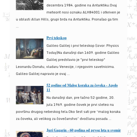
decembra 1984. godine na Antarktiku.Ovaj
meteorit nosi oznaku ALH84001 i otkriven je
u oblasti Allan Hills, grupi brda na Antarktiku. Pronašao ga tim
...
Prvi teleskop
Galileo Galilej i prvi teleskop (izvor: Physics
Today)Na današnji dan 1609. godine Galileo
Galilej predstavio je "prvi teleskop"
Leonardu Donatu, vladaru Venecije, i njegovim savetnicima.
Galileo Galilej napravio je ovaj ...
52 godine od Malog koraka za čoveka - Apolo
11
Na današnji dan, pre tačno 52 godine, 20.
jula 1969. godine čovek je prvi sleteo na
površinu drugog nebeskog tela.Oko šest sati pre “malog koraka
za čoveka, ali velikog za čovečanstvo” dvočlana posada ...
Juri Gagarin - 60 godina od prvog leta u svemir