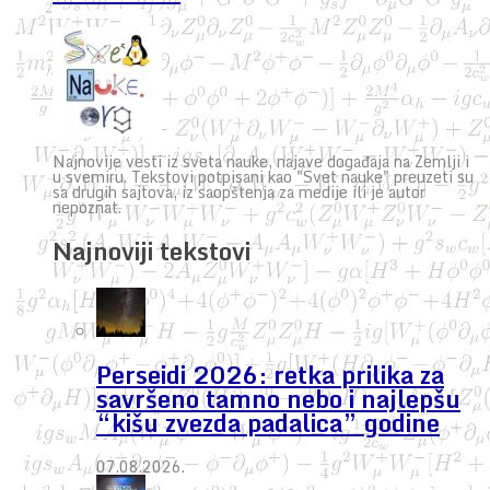
Najnovije vesti iz sveta nauke, najave događaja na Zemlji i
u svemiru. Tekstovi potpisani kao "Svet nauke" preuzeti su
sa drugih sajtova, iz saopštenja za medije ili je autor
nepoznat.
Najnoviji tekstovi
Perseidi 2026: retka prilika za
savršeno tamno nebo i najlepšu
“kišu zvezda padalica” godine
07.08.2026.