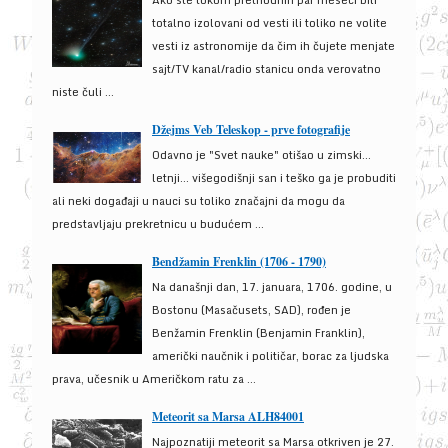
Ako ste tokom prethodnih par meseci bili
totalno izolovani od vesti ili toliko ne volite
vesti iz astronomije da čim ih čujete menjate
sajt/TV kanal/radio stanicu onda verovatno
niste čuli ...
Džejms Veb Teleskop - prve fotografije
Odavno je "Svet nauke" otišao u zimski...
letnji... višegodišnji san i teško ga je probuditi
ali neki događaji u nauci su toliko značajni da mogu da
predstavljaju prekretnicu u budućem ...
Bendžamin Frenklin (1706 - 1790)
Na današnji dan, 17. januara, 1706. godine, u
Bostonu (Masačusets, SAD), rođen je
Benžamin Frenklin (Benjamin Franklin),
američki naučnik i političar, borac za ljudska
prava, učesnik u Američkom ratu za ...
Meteorit sa Marsa ALH84001
Najpoznatiji meteorit sa Marsa otkriven je 27.