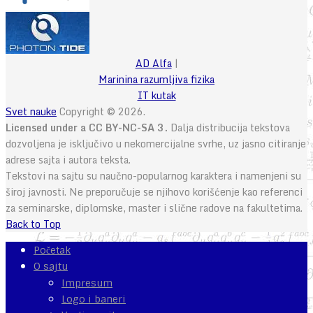
AD Alfa
|
Marinina razumljiva fizika
IT kutak
Svet nauke
Copyright © 2026.
Licensed under a CC BY-NC-SA 3.
Dalja distribucija tekstova
dozvoljena je isključivo u nekomercijalne svrhe, uz jasno citiranje
adrese sajta i autora teksta.
Tekstovi na sajtu su naučno-popularnog karaktera i namenjeni su
široj javnosti. Ne preporučuje se njihovo korišćenje kao referenci
za seminarske, diplomske, master i slične radove na fakultetima.
Back to Top
Početak
O sajtu
Impresum
Logo i baneri