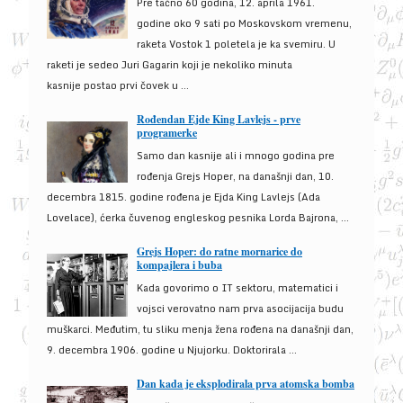
Pre tačno 60 godina, 12. aprila 1961.
godine oko 9 sati po Moskovskom vremenu,
raketa Vostok 1 poletela je ka svemiru. U
raketi je sedeo Juri Gagarin koji je nekoliko minuta
kasnije postao prvi čovek u ...
Rođendan Ejde King Lavlejs - prve
programerke
Samo dan kasnije ali i mnogo godina pre
rođenja Grejs Hoper, na današnji dan, 10.
decembra 1815. godine rođena je Ejda King Lavlejs (Ada
Lovelace), ćerka čuvenog engleskog pesnika Lorda Bajrona, ...
Grejs Hoper: do ratne mornarice do
kompajlera i buba
Kada govorimo o IT sektoru, matematici i
vojsci verovatno nam prva asocijacija budu
muškarci. Međutim, tu sliku menja žena rođena na današnji dan,
9. decembra 1906. godine u Njujorku. Doktorirala ...
Dan kada je eksplodirala prva atomska bomba