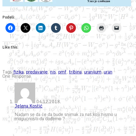
Podeli:
Like this:
Tags:
fizika
,
predavanje
,
nis
,
pmf
,
tribina
,
uranijum
,
uran
One Response
04.12.2018.
Jelena Kostić
Nadam se da će da bude snimak za nas koji nismo u
mogućnosti da dođemo ?