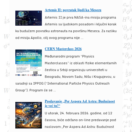
Artemis II: povratak ljudi ka Mesecu
Artemis II je prva NASA-ina misija programa
Artemis sa ljudskom posadom i ključni korak
ka budućem povratku astronauta na površinu Meseca. Za razliku
od misija Apollo, cilj ovog programa nije ...
CERN Masterclass 2026
Međunarodni program “Physics
Masterclasses” iz oblasti fizike elementarnih
čestica u Srbiji organizuju univerziteti u
Beogradu, Novom Sadu, Nišu i Kragujevcu, u
saradnji sa IPPOG (“International Particle Physics Outreach
Group”). Program će se ...
Predavanje „Per Aspera Ad Astra: Budućnost
je već tu!“
U utorak, 24. februara 2026. godine, od 12
časova, biće održano on-line predavanje pod
naslovom:„Per Aspera Ad Astra: Budućnost