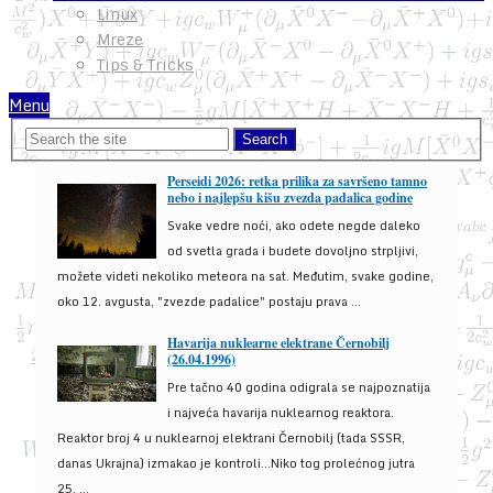
Linux
Mreze
Tips & Tricks
Menu
Perseidi 2026: retka prilika za savršeno tamno
nebo i najlepšu kišu zvezda padalica godine
Svake vedre noći, ako odete negde daleko
od svetla grada i budete dovoljno strpljivi,
možete videti nekoliko meteora na sat. Međutim, svake godine,
oko 12. avgusta, "zvezde padalice" postaju prava ...
Havarija nuklearne elektrane Černobilj
(26.04.1996)
Pre tačno 40 godina odigrala se najpoznatija
i najveća havarija nuklearnog reaktora.
Reaktor broj 4 u nuklearnoj elektrani Černobilj (tada SSSR,
danas Ukrajna) izmakao je kontroli...Niko tog prolećnog jutra
25. ...