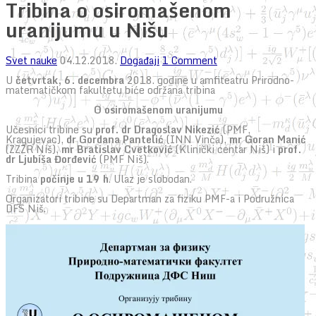
Tribina o osiromašenom
uranijumu u Nišu
Svet nauke
04.12.2018.
Događaji
1 Comment
U
četvrtak, 6. decembra
2018. godine u amfiteatru Prirodno-
matematičkom fakultetu biće održana tribina
O osiromašenom uranijumu
Učesnici tribine su
prof. dr Dragoslav Nikezić
(PMF,
Kragujevac),
dr Gordana Pantelić
(INN Vinča),
mr Goran Manić
(ZZZR Niš),
mr Bratislav Cvetković
(Klinički centar Niš) i
prof.
dr Ljubiša Đorđević
(PMF Niš).
Tribina
počinje u 19 h
. Ulaz je slobodan.
Organizatori tribine su Departman za fiziku PMF-a i Podružnica
DFS Niš.