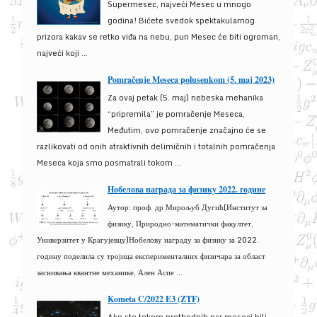
Supermesec, najveći Mesec u mnogo
godina! Bićete svedok spektakularnog
prizora kakav se retko viđa na nebu, pun Mesec će biti ogroman,
najveći koji ...
Pomračenje Meseca polusenkom (5. maj 2023)
Za ovaj petak (5. maj) nebeska mehanika
“pripremila” je pomračenje Meseca,
Međutim, ovo pomračenje značajno će se
razlikovati od onih atraktivnih delimičnih i totalnih pomračenja
Meseca koja smo posmatrali tokom ...
Нобелова награда за физику 2022. године
Аутор: проф. др Мирољуб Дугић(Институт за
физику, Природно-математички факултет,
Универзитет у Крагујевцу)Нобелову награду за физику за 2022.
годину поделила су тројица експерименталних физичара за област
заснивања квантне механике, Ален Аспе ...
Kometa C/2022 E3 (ZTF)