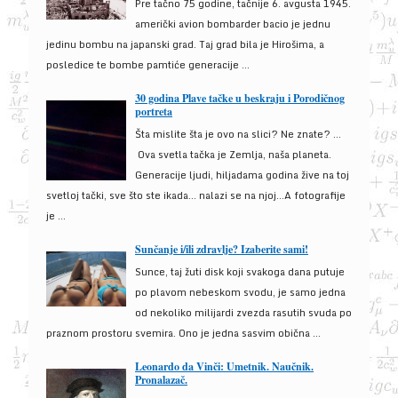
Pre tačno 75 godine, tačnije 6. avgusta 1945.
američki avion bombarder bacio je jednu
jedinu bombu na japanski grad. Taj grad bila je Hirošima, a
posledice te bombe pamtiće generacije ...
30 godina Plave tačke u beskraju i Porodičnog
portreta
Šta mislite šta je ovo na slici? Ne znate? …
Ova svetla tačka je Zemlja, naša planeta.
Generacije ljudi, hiljadama godina žive na toj
svetloj tački, sve što ste ikada… nalazi se na njoj…A fotografije
je ...
Sunčanje i/ili zdravlje? Izaberite sami!
Sunce, taj žuti disk koji svakoga dana putuje
po plavom nebeskom svodu, je samo jedna
od nekoliko milijardi zvezda rasutih svuda po
praznom prostoru svemira. Ono je jedna sasvim obična ...
Leonardo da Vinči: Umetnik. Naučnik.
Pronalazač.