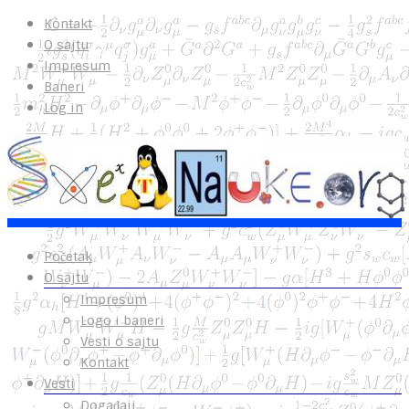
Kontakt
O sajtu
Impresum
Baneri
Log in
Početak
O sajtu
Impresum
Logo i baneri
Vesti o sajtu
Kontakt
Vesti
Događaji