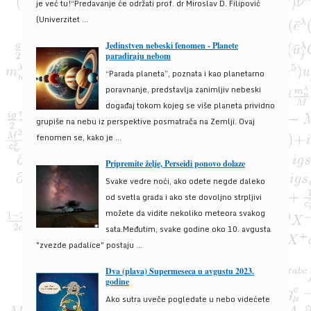
je već tu!“Predavanje će održati prof. dr Miroslav D. Filipović
(Univerzitet ...
Jedinstven nebeski fenomen - Planete
paradiraju nebom
“Parada planeta”, poznata i kao planetarno
poravnanje, predstavlja zanimljiv nebeski
događaj tokom kojeg se više planeta prividno
grupiše na nebu iz perspektive posmatrača na Zemlji. Ovaj
fenomen se, kako je ...
Pripremite želje, Perseidi ponovo dolaze
Svake vedre noći, ako odete negde daleko
od svetla grada i ako ste dovoljno strpljivi
možete da vidite nekoliko meteora svakog
sata.Međutim, svake godine oko 10. avgusta
"zvezde padalice" postaju ...
Dva (plava) Supermeseca u avgustu 2023.
godine
Ako sutra uveče pogledate u nebo videćete