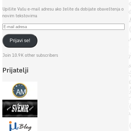
Upišite Vašu e-mail adresu ako želite da dobijate obaveštenja o
novim tekstovima
E-
mail
adresa
Prijavi se!
Join 10.9K other subscribers
Prijatelji