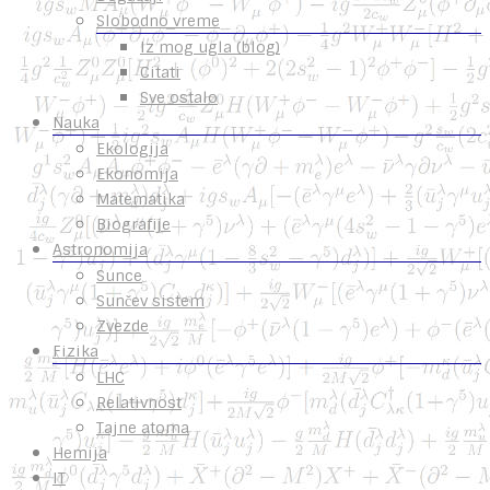
Slobodno vreme
Iz mog ugla (blog)
Citati
Sve ostalo
Nauka
Ekologija
Ekonomija
Matematika
Biografije
Astronomija
Sunce
Sunčev sistem
Zvezde
Fizika
LHC
Relativnost
Tajne atoma
Hemija
IT