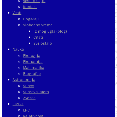
Vesti o sajtu
Kontakt
Vesti
Događaji
Slobodno vreme
Iz mog ugla (blog)
Citati
Sve ostalo
Nauka
Ekologija
Ekonomija
Matematika
Biografije
Astronomija
Sunce
Sunčev sistem
Zvezde
Fizika
LHC
Relativnost