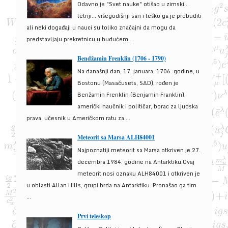
Odavno je "Svet nauke" otišao u zimski...
letnji... višegodišnji san i teško ga je probuditi
ali neki događaji u nauci su toliko značajni da mogu da
predstavljaju prekretnicu u budućem ...
Bendžamin Frenklin (1706 - 1790)
Na današnji dan, 17. januara, 1706. godine, u
Bostonu (Masačusets, SAD), rođen je
Benžamin Frenklin (Benjamin Franklin),
američki naučnik i političar, borac za ljudska
prava, učesnik u Američkom ratu za ...
Meteorit sa Marsa ALH84001
Najpoznatiji meteorit sa Marsa otkriven je 27.
decembra 1984. godine na Antarktiku.Ovaj
meteorit nosi oznaku ALH84001 i otkriven je
u oblasti Allan Hills, grupi brda na Antarktiku. Pronašao ga tim
...
Prvi teleskop