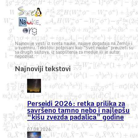
Najnovije vesti iz sveta nauke, najave događaja na Zemlji i
u svemiru. Tekstovi potpisani kao "Svet nauke" preuzeti su
sa drugih sajtova, iz saopštenja za medije ili je autor
nepoznat.
Najnoviji tekstovi
Perseidi 2026: retka prilika za
savršeno tamno nebo i najlepšu
“kišu zvezda padalica” godine
07.08.2026.