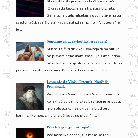
Šta mislite šta je ovo na slici? Ne znate? …
Ova svetla tačka je Zemlja, naša planeta.
Generacije ljudi, hiljadama godina žive na toj
svetloj tački, sve što ste ikada… nalazi se na njoj…A fotografije
je ...
Sunčanje i/ili zdravlje? Izaberite sami!
Sunce, taj žuti disk koji svakoga dana putuje
po plavom nebeskom svodu, je samo jedna
od nekoliko milijardi zvezda rasutih svuda po
praznom prostoru svemira. Ono je jedna sasvim obična ...
Leonardo da Vinči: Umetnik. Naučnik.
Pronalazač.
Pišu: Jovana Savić i Jovana Stanimirović“Onaj
ko isključivo ceni praksu bez teorije je poput
moreplovca koji se ukrca na brod bez
kormila i kompasa, ne znajući kuda se plovi.” - ...
Prva fotografija crne rupe!
Već nekoliko decenija, a može se reći i