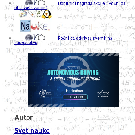
Dobitnici nagrada akcije “Počni da
otkrivaš svemir”
Počni da otkrivaš svemir na
Facebook-u
Autor
Svet nauke