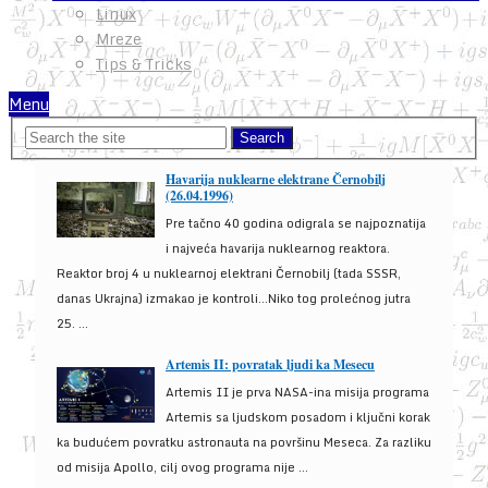
Linux
Mreze
Tips & Tricks
Menu
Havarija nuklearne elektrane Černobilj
(26.04.1996)
Pre tačno 40 godina odigrala se najpoznatija
i najveća havarija nuklearnog reaktora.
Reaktor broj 4 u nuklearnoj elektrani Černobilj (tada SSSR,
danas Ukrajna) izmakao je kontroli...Niko tog prolećnog jutra
25. ...
Artemis II: povratak ljudi ka Mesecu
Artemis II je prva NASA-ina misija programa
Artemis sa ljudskom posadom i ključni korak
ka budućem povratku astronauta na površinu Meseca. Za razliku
od misija Apollo, cilj ovog programa nije ...