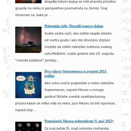
događaj tokom kojeg se više planeta prividno
grupiše na nebu iz perspektive posmatrača na Zemlji. Ovaj
fenomen se, kako je ...
Pripremite želje, Perseidi ponovo dolaze
Svake vedre noći, ako odete negde daleko
od svetla grada i ako ste dovoljno strpljivi
možete da vidite nekoliko meteora svakog
sata.Međutim, svake godine oko 10. avgusta
"zvezde padalice" postaju ...
Dva (plava) Supermeseca u avgustu 2023.
godine
Ako sutra uveče pogledate u nebo videćete
Supermesec, najveći Mesec u mnogo
godina! Bićete svedok spektakularnog
prizora kakav se retko viđa na nebu, pun Mesec će biti ogroman,
najveći koji ...
Pomračenje Meseca polusenkom (5. maj 2023)
Za ovaj petak (5. maj) nebeska mehanika