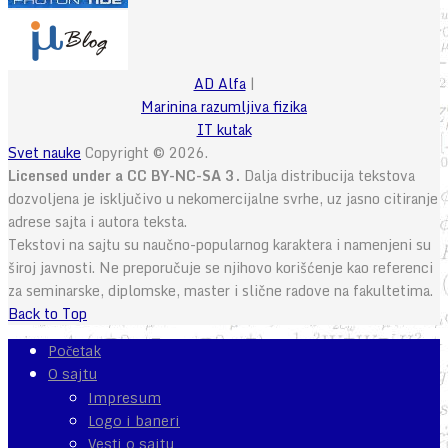
AD Alfa
|
Marinina razumljiva fizika
IT kutak
Svet nauke
Copyright © 2026.
Licensed under a CC BY-NC-SA 3.
Dalja distribucija tekstova
dozvoljena je isključivo u nekomercijalne svrhe, uz jasno citiranje
adrese sajta i autora teksta.
Tekstovi na sajtu su naučno-popularnog karaktera i namenjeni su
široj javnosti. Ne preporučuje se njihovo korišćenje kao referenci
za seminarske, diplomske, master i slične radove na fakultetima.
Back to Top
Početak
O sajtu
Impresum
Logo i baneri
Vesti o sajtu