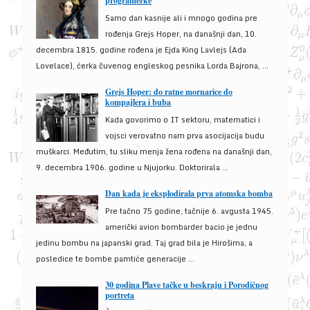
programerke
Samo dan kasnije ali i mnogo godina pre
rođenja Grejs Hoper, na današnji dan, 10.
decembra 1815. godine rođena je Ejda King Lavlejs (Ada
Lovelace), ćerka čuvenog engleskog pesnika Lorda Bajrona, ...
Grejs Hoper: do ratne mornarice do
kompajlera i buba
Kada govorimo o IT sektoru, matematici i
vojsci verovatno nam prva asocijacija budu
muškarci. Međutim, tu sliku menja žena rođena na današnji dan,
9. decembra 1906. godine u Njujorku. Doktorirala ...
Dan kada je eksplodirala prva atomska bomba
Pre tačno 75 godine, tačnije 6. avgusta 1945.
američki avion bombarder bacio je jednu
jedinu bombu na japanski grad. Taj grad bila je Hirošima, a
posledice te bombe pamtiće generacije ...
30 godina Plave tačke u beskraju i Porodičnog
portreta