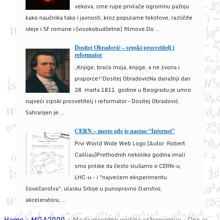
vekova, crne rupe privlače ogromnu pažnju
kako naučnika tako i javnosti, kroz popularne tekstove, različite
ideje i SF romane i (visokobudžetne) filmove.Do ...
Dositej Obradović – srpski prosvetitelj i
reformator
„Knjige, braćo moja, knjige, a ne zvona i
praporce!“Dositej ObradovićNa današnji dan
28. marta 1811. godine u Beogradu je umro
najveći srpski prosvetitelj i reformator – Dositej Obradović.
Sahranjen je ...
CERN – mesto gde je nastao “Internet”
Prvi World Wide Web Logo (Autor: Robert
Cailliau)Prethodnih nekoliko godina imali
smo prilike da često slušamo o CERN-u,
LHC-u - i "najvećem eksperimentu
čovečanstva", ulasku Srbije u punopravno članstvo,
akceleratoru, ...
Home
»
MGA2009
»
Medjunarodna godina astronomije – Ona je