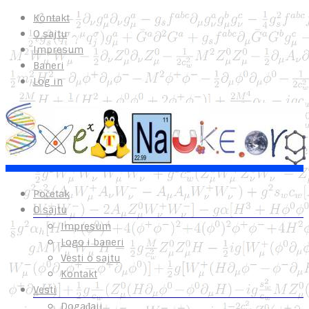
Kontakt
O sajtu
Impresum
Baneri
Log in
Početak
O sajtu
Impresum
Logo i baneri
Vesti o sajtu
Kontakt
Vesti
Događaji