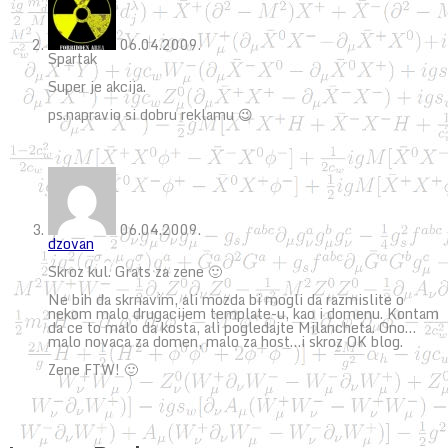
06.04.2009.
Spartak
Super je akcija.
ps.napravio si dobru reklamu 😉
06.04.2009.
dzovan
Skroz kul. Grats za zene 🙂
Ne bih da skrnavim, ali mozda bi mogli da razmislite o
nekom malo drugacijem template-u, kao i domenu. Kontam
da ce to malo da kosta, ali pogledajte Milancheta. Ono…
malo novaca za domen, malo za host…i skroz OK blog.
Zene FTW! 🙂