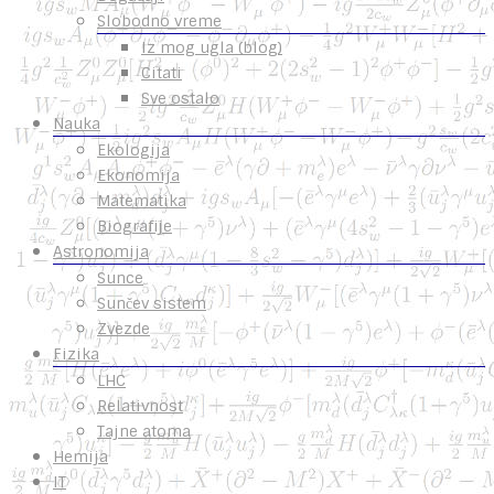
Slobodno vreme
Iz mog ugla (blog)
Citati
Sve ostalo
Nauka
Ekologija
Ekonomija
Matematika
Biografije
Astronomija
Sunce
Sunčev sistem
Zvezde
Fizika
LHC
Relativnost
Tajne atoma
Hemija
IT