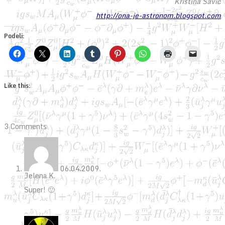
Kristina Savić
http://ona-je-astronom.blogspot.com
Podeli:
Like this:
3 Comments
06.04.2009.
Jelena K.
Super! 🙂