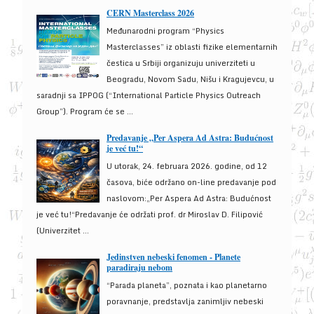
CERN Masterclass 2026
Međunarodni program “Physics
Masterclasses” iz oblasti fizike elementarnih
čestica u Srbiji organizuju univerziteti u
Beogradu, Novom Sadu, Nišu i Kragujevcu, u
saradnji sa IPPOG (“International Particle Physics Outreach
Group”). Program će se ...
Predavanje „Per Aspera Ad Astra: Budućnost
je već tu!“
U utorak, 24. februara 2026. godine, od 12
časova, biće održano on-line predavanje pod
naslovom:„Per Aspera Ad Astra: Budućnost
je već tu!“Predavanje će održati prof. dr Miroslav D. Filipović
(Univerzitet ...
Jedinstven nebeski fenomen - Planete
paradiraju nebom
“Parada planeta”, poznata i kao planetarno
poravnanje, predstavlja zanimljiv nebeski