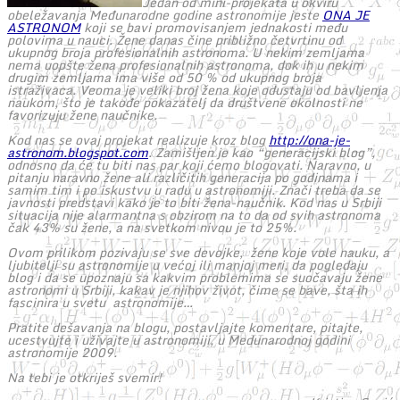
Jedan od mini-projekata u okviru
obeležavanja Međunarodne godine astronomije jeste
ONA JE
ASTRONOM
koji se bavi promovisanjem jednakosti među
polovima u nauci. Žene danas čine približno četvrtinu od
ukupnog broja profesionalnih astronoma. U nekim zemljama
nema uopšte žena profesionalnih astronoma, dok ih u nekim
drugim zemljama ima više od 50 % od ukupnog broja
istraživaca. Veoma je veliki broj žena koje odustaju od bavljenja
naukom, što je takođe pokazatelj da društvene okolnosti ne
favorizuju žene naučnike.
Kod nas se ovaj projekat realizuje kroz blog
http://ona-je-
astronom.blogspot.com
. Zamišljen je kao “generacijski blog”,
odnosno da će tu biti nas par koji ćemo blogovati. Naravno, u
pitanju naravno žene ali različitih generacija po godinama i
samim tim i po iskustvu u radu u astronomiji. Znači treba da se
javnosti predstavi kako je to biti žena-naučnik. Kod nas u Srbiji
situacija nije alarmantna s obzirom na to da od svih astronoma
čak 43% su žene, a na svetkom nivou je to 25%.
Ovom prilikom pozivaju se sve devojke, žene koje vole nauku, a
ljubitelji su astronomije u većoj ili manjoj meri, da pogledaju
blog i da se upoznaju sa kakvim problemima se suočavaju žene
astronomi u Srbiji, kakav je njihov život, čime se bave, šta ih
fascinira u svetu astronomije…
Pratite dešavanja na blogu, postavljajte komentare, pitajte,
ucestvujte i uživajte u astronomiji, u Medunarodnoj godini
astronomije 2009.
Na tebi je otkriješ svemir!