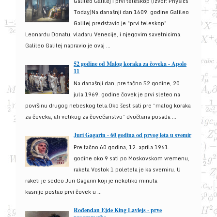
Galileo Galilej i prvi teleskop (izvor: Physics
Today)Na današnji dan 1609. godine Galileo
Galilej predstavio je "prvi teleskop"
Leonardu Donatu, vladaru Venecije, i njegovim savetnicima.
Galileo Galilej napravio je ovaj ...
52 godine od Malog koraka za čoveka - Apolo
11
Na današnji dan, pre tačno 52 godine, 20.
jula 1969. godine čovek je prvi sleteo na
površinu drugog nebeskog tela.Oko šest sati pre “malog koraka
za čoveka, ali velikog za čovečanstvo” dvočlana posada ...
Juri Gagarin - 60 godina od prvog leta u svemir
Pre tačno 60 godina, 12. aprila 1961.
godine oko 9 sati po Moskovskom vremenu,
raketa Vostok 1 poletela je ka svemiru. U
raketi je sedeo Juri Gagarin koji je nekoliko minuta
kasnije postao prvi čovek u ...
Rođendan Ejde King Lavlejs - prve