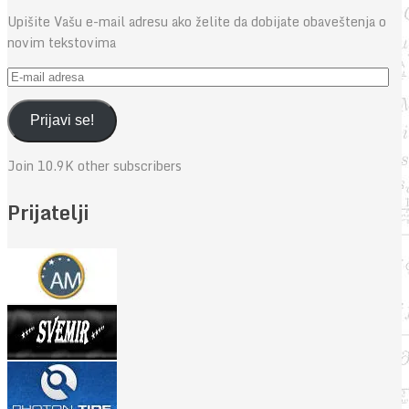
Upišite Vašu e-mail adresu ako želite da dobijate obaveštenja o
novim tekstovima
E-
mail
adresa
Prijavi se!
Join 10.9K other subscribers
Prijatelji