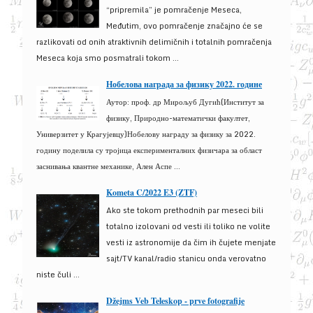
“pripremila” je pomračenje Meseca,
Međutim, ovo pomračenje značajno će se
razlikovati od onih atraktivnih delimičnih i totalnih pomračenja
Meseca koja smo posmatrali tokom ...
Нобелова награда за физику 2022. године
Аутор: проф. др Мирољуб Дугић(Институт за
физику, Природно-математички факултет,
Универзитет у Крагујевцу)Нобелову награду за физику за 2022.
годину поделила су тројица експерименталних физичара за област
заснивања квантне механике, Ален Аспе ...
Kometa C/2022 E3 (ZTF)
Ako ste tokom prethodnih par meseci bili
totalno izolovani od vesti ili toliko ne volite
vesti iz astronomije da čim ih čujete menjate
sajt/TV kanal/radio stanicu onda verovatno
niste čuli ...
Džejms Veb Teleskop - prve fotografije