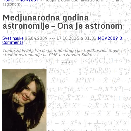
astronom
Medjunarodna godina
astronomije – Ona je astronom
Svet nauke
05.04.2009.
--> 17.10.2015 @ 01:31
MGA2009
3
Comments
Imam zadovoljstvo da na mom blogu gostuje Kristina Savić,
student astronomije na PMF-u u Novom Sadu.
* * *