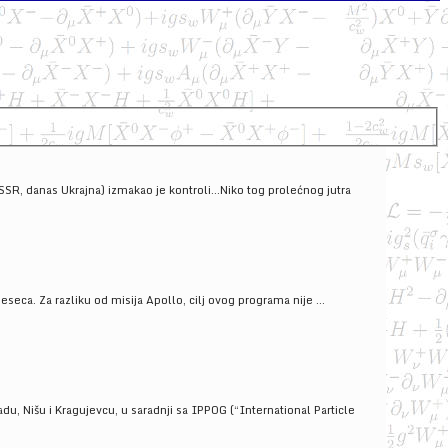
SSSR, danas Ukrajna) izmakao je kontroli...Niko tog prolećnog jutra
ca. Za razliku od misija Apollo, cilj ovog programa nije ...
u, Nišu i Kragujevcu, u saradnji sa IPPOG (“International Particle