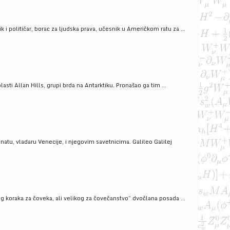
i političar, borac za ljudska prava, učesnik u Američkom ratu za ...
ti Allan Hills, grupi brda na Antarktiku. Pronašao ga tim ...
onatu, vladaru Venecije, i njegovim savetnicima. Galileo Galilej
g koraka za čoveka, ali velikog za čovečanstvo” dvočlana posada ...