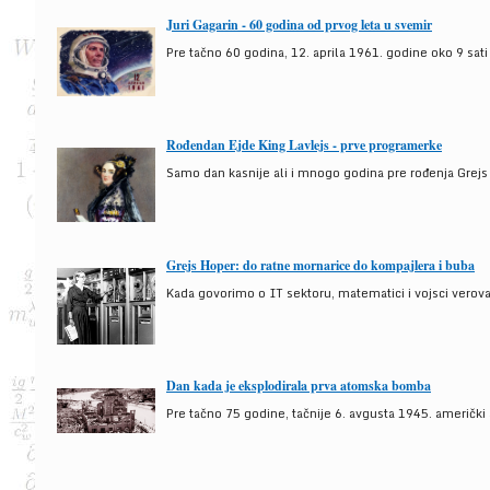
Juri Gagarin - 60 godina od prvog leta u svemir
Pre tačno 60 godina, 12. aprila 1961. godine oko 9 sati
Rođendan Ejde King Lavlejs - prve programerke
Samo dan kasnije ali i mnogo godina pre rođenja Grejs
Grejs Hoper: do ratne mornarice do kompajlera i buba
Kada govorimo o IT sektoru, matematici i vojsci verova
Dan kada je eksplodirala prva atomska bomba
Pre tačno 75 godine, tačnije 6. avgusta 1945. američki