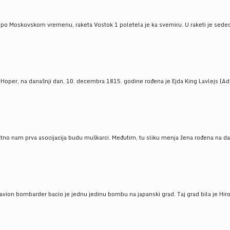
 po Moskovskom vremenu, raketa Vostok 1 poletela je ka svemiru. U raketi je sedeo J
 Hoper, na današnji dan, 10. decembra 1815. godine rođena je Ejda King Lavlejs (Ad
tno nam prva asocijacija budu muškarci. Međutim, tu sliku menja žena rođena na dan
 avion bombarder bacio je jednu jedinu bombu na japanski grad. Taj grad bila je Hir