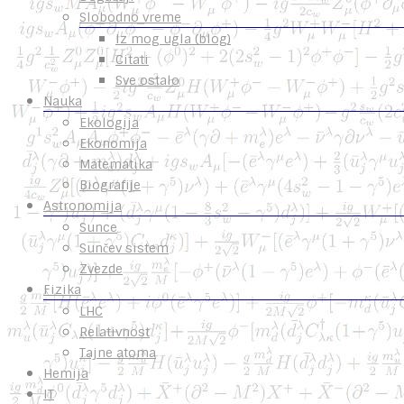
Slobodno vreme
Iz mog ugla (blog)
Citati
Sve ostalo
Nauka
Ekologija
Ekonomija
Matematika
Biografije
Astronomija
Sunce
Sunčev sistem
Zvezde
Fizika
LHC
Relativnost
Tajne atoma
Hemija
IT