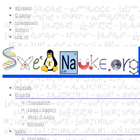
Kontakt
O sajtu
Impresum
Baneri
Log in
Početak
O sajtu
Impresum
Logo i baneri
Vesti o sajtu
Kontakt
Vesti
Događaji