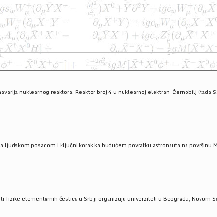
havarija nuklearnog reaktora. Reaktor broj 4 u nuklearnoj elektrani Černobilj (tada 
a ljudskom posadom i ključni korak ka budućem povratku astronauta na površinu Mese
 fizike elementarnih čestica u Srbiji organizuju univerziteti u Beogradu, Novom Sad