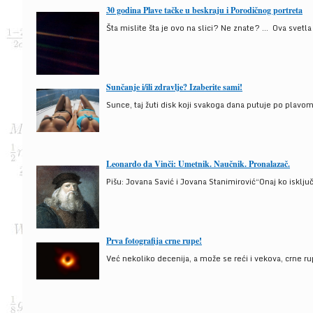
30 godina Plave tačke u beskraju i Porodičnog portreta
Šta mislite šta je ovo na slici? Ne znate? … Ova svetla t
Sunčanje i/ili zdravlje? Izaberite sami!
Sunce, taj žuti disk koji svakoga dana putuje po plav
Leonardo da Vinči: Umetnik. Naučnik. Pronalazač.
Pišu: Jovana Savić i Jovana Stanimirović“Onaj ko isklju
Prva fotografija crne rupe!
Već nekoliko decenija, a može se reći i vekova, crne ru