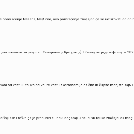
je pomračenje Meseca, Međutim, ovo pomračenje značajno će se razlikovati od onih
но-математички факултет, Универзитет у Крагујевцу)Нобелову награду за физику за 2022
ni od vesti ili toliko ne volite vesti iz astronomije da čim ih čujete menjate sajt/T
godišnji san i teško ga je probuditi ali neki događaji u nauci su toliko značajni da mo