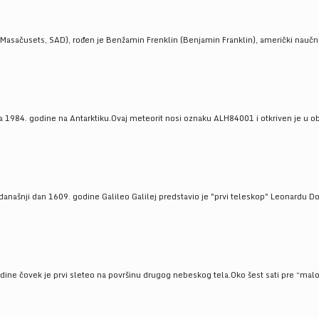
Masačusets, SAD), rođen je Benžamin Frenklin (Benjamin Franklin), američki naučnik 
 1984. godine na Antarktiku.Ovaj meteorit nosi oznaku ALH84001 i otkriven je u oblas
a današnji dan 1609. godine Galileo Galilej predstavio je "prvi teleskop" Leonardu D
odine čovek je prvi sleteo na površinu drugog nebeskog tela.Oko šest sati pre “malo