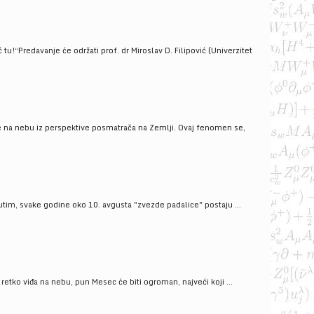
!“Predavanje će održati prof. dr Miroslav D. Filipović (Univerzitet
še na nebu iz perspektive posmatrača na Zemlji. Ovaj fenomen se,
tim, svake godine oko 10. avgusta "zvezde padalice" postaju ...
ko viđa na nebu, pun Mesec će biti ogroman, najveći koji ...