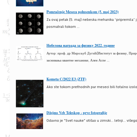
Pomračenje Meseca polusenkom (5. maj 2023)
Za ovaj petak (5. maj) nebeska mehanika “pripremila” 
posmatrali tokom ...
Нобелова награда за физику 2022. године
Аутор: проф. др Мирољуб Дугић(Институт за физику, Природ
заснивања квантне механике, Ален Аспе ...
Kometa C/2022 E3 (ZTF)
Ako ste tokom prethodnih par meseci bili totalno izolova
Džejms Veb Teleskop - prve fotografije
Odavno je "Svet nauke" otišao u zimski... letnji... više