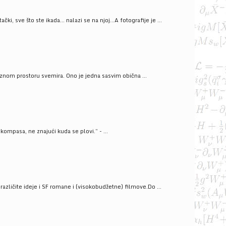
ački, sve što ste ikada… nalazi se na njoj…A fotografije je ...
znom prostoru svemira. Ono je jedna sasvim obična ...
kompasa, ne znajući kuda se plovi.” - ...
azličite ideje i SF romane i (visokobudžetne) filmove.Do ...