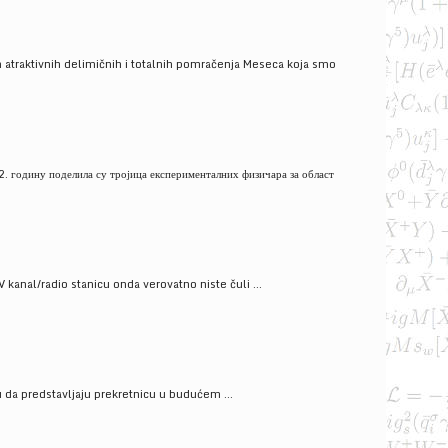
 atraktivnih delimičnih i totalnih pomračenja Meseca koja smo
. годину поделила су тројица експерименталних физичара за област
V kanal/radio stanicu onda verovatno niste čuli ...
gu da predstavljaju prekretnicu u budućem ...