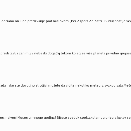
e održano on-line predavanje pod naslovom:„Per Aspera Ad Astra: Budućnost je već tu
, predstavlja zanimljiv nebeski događaj tokom kojeg se više planeta prividno grupi
da i ako ste dovoljno strpljivi možete da vidite nekoliko meteora svakog sata.Među
 najveći Mesec u mnogo godina! Bićete svedok spektakularnog prizora kakav se ret