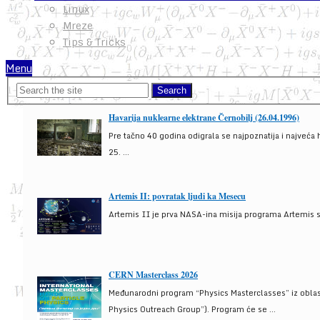
Linux
Mreze
Tips & Tricks
Menu
Havarija nuklearne elektrane Černobilj (26.04.1996)
Pre tačno 40 godina odigrala se najpoznatija i najveća 
25. ...
Artemis II: povratak ljudi ka Mesecu
Artemis II je prva NASA-ina misija programa Artemis s
CERN Masterclass 2026
Međunarodni program “Physics Masterclasses” iz oblasti
Physics Outreach Group”). Program će se ...