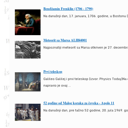
Bendžamin Frenklin (1706 - 1790)
Na današnji dan, 17. januara, 1706. godine, u Bostonu (
Meteorit sa Marsa ALH84001
Najpoznatiji meteorit sa Marsa otkriven je 27. decembra
Prvi teleskop
Galileo Galilej i prvi teleskop (izvor: Physics Today)N
napravio je ovaj ...
52 godine od Malog koraka za čoveka - Apolo 11
Na današnji dan, pre tačno 52 godine, 20. jula 1969. g