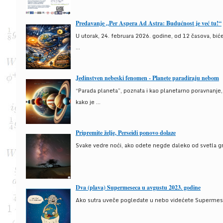
Predavanje „Per Aspera Ad Astra: Budućnost je već tu!“
U utorak, 24. februara 2026. godine, od 12 časova, bić
...
Jedinstven nebeski fenomen - Planete paradiraju nebom
“Parada planeta”, poznata i kao planetarno poravnanje
kako je ...
Pripremite želje, Perseidi ponovo dolaze
Svake vedre noći, ako odete negde daleko od svetla gra
Dva (plava) Supermeseca u avgustu 2023. godine
Ako sutra uveče pogledate u nebo videćete Supermesec,