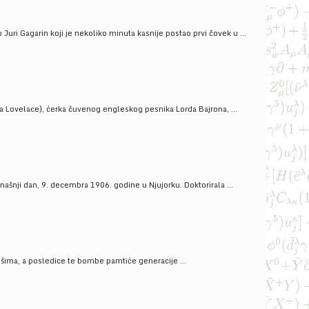
uri Gagarin koji je nekoliko minuta kasnije postao prvi čovek u ...
a Lovelace), ćerka čuvenog engleskog pesnika Lorda Bajrona, ...
ašnji dan, 9. decembra 1906. godine u Njujorku. Doktorirala ...
ošima, a posledice te bombe pamtiće generacije ...