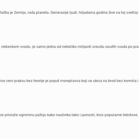
ačka je Zemlja, naša planeta. Generacije ljudi, hiljadama godina žive na toj svetloj t
om nebeskom svodu, je samo jedna od nekoliko milijardi zvezda rasutih svuda po pra
čivo ceni praksu bez teorije je poput moreplovca koji se ukrca na brod bez kormila i 
pe privlače ogromnu pažnju kako naučnika tako i javnosti, kroz popularne tekstove, r