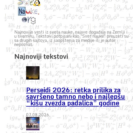
Najnovije vesti iz sveta nauke, najave događaja na Zemlji i
u svemiru. Tekstovi potpisani kao "Svet nauke" preuzeti su
sa drugih sajtova, iz saopštenja za medije ili je autor
nepoznat.
Najnoviji tekstovi
Perseidi 2026: retka prilika za
savršeno tamno nebo i najlepšu
“kišu zvezda padalica” godine
07.08.2026.