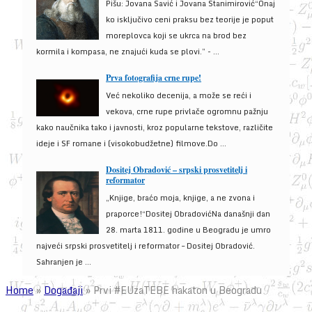
Pišu: Jovana Savić i Jovana Stanimirović“Onaj
ko isključivo ceni praksu bez teorije je poput
moreplovca koji se ukrca na brod bez
kormila i kompasa, ne znajući kuda se plovi.” - ...
Prva fotografija crne rupe!
Već nekoliko decenija, a može se reći i
vekova, crne rupe privlače ogromnu pažnju
kako naučnika tako i javnosti, kroz popularne tekstove, različite
ideje i SF romane i (visokobudžetne) filmove.Do ...
Dositej Obradović – srpski prosvetitelj i
reformator
„Knjige, braćo moja, knjige, a ne zvona i
praporce!“Dositej ObradovićNa današnji dan
28. marta 1811. godine u Beogradu je umro
najveći srpski prosvetitelj i reformator – Dositej Obradović.
Sahranjen je ...
Home
»
Događaji
»
Prvi #EUzaTEBE hakaton u Beogradu