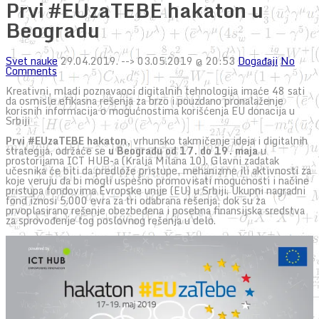
Prvi #EUzaTEBE hakaton u
Beogradu
Svet nauke
29.04.2019.
--> 03.05.2019 @ 20:53
Događaji
No
Comments
Kreativni, mladi poznavaoci digitalnih tehnologija imaće 48 sati
da osmisle efikasna rešenja za brzo i pouzdano pronalaženje
korisnih informacija o mogućnostima korišćenja EU donacija u
Srbiji
Prvi #EUzaTEBE hakaton,
vrhunsko takmičenje ideja i digitalnih
strategija, održaće se
u Beogradu od 17. do 19. maja
u
prostorijama ICT HUB-a (Kralja Milana 10). Glavni zadatak
učesnika će biti da predlože pristupe, mehanizme ili aktivnosti za
koje veruju da bi mogli uspešno promovisati mogućnosti i načine
pristupa fondovima Evropske unije (EU) u Srbiji. Ukupni nagradni
fond iznosi 5.000 evra za tri odabrana rešenja, dok su za
prvoplasirano rešenje obezbeđena i posebna finansijska sredstva
za sprovođenje tog poslovnog rešenja u delo.