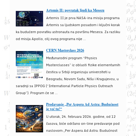
Artemis II: povratak ljudi ka Mesecu
Artemis II je prva NASA-ina misija programa
Artemis sa ljudskom posadom i ključni korak
ka budućem povratku astronauta na površinu Meseca. Za razliku
od misija Apollo, cilj ovog programa nije ...
CERN Masterclass 2026
Međunarodni program “Physics
Masterclasses” iz oblasti fizike elementarnih
čestica u Srbiji organizuju univerziteti u
Beogradu, Novom Sadu, Nišu i Kragujevcu, u
saradnji sa IPPOG (“International Particle Physics Outreach
Group”). Program će se ...
Predavanje „Per Aspera Ad Astra: Budućnost
je već tu!“
U utorak, 24. februara 2026. godine, od 12
časova, biće održano on-line predavanje pod
naslovom:„Per Aspera Ad Astra: Budućnost