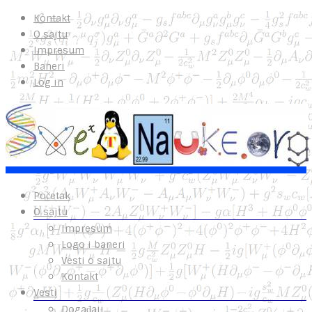
Kontakt
O sajtu
Impresum
Baneri
Log in
Početak
O sajtu
Impresum
Logo i baneri
Vesti o sajtu
Kontakt
Vesti
Događaji