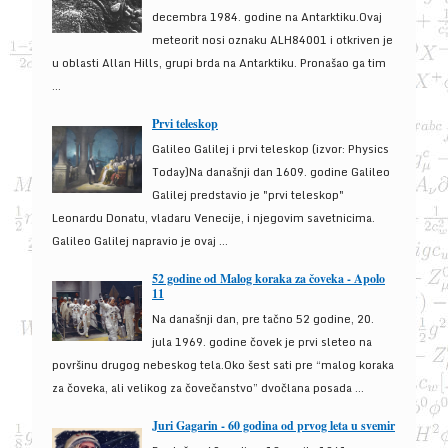
decembra 1984. godine na Antarktiku.Ovaj
meteorit nosi oznaku ALH84001 i otkriven je
u oblasti Allan Hills, grupi brda na Antarktiku. Pronašao ga tim
...
Prvi teleskop
Galileo Galilej i prvi teleskop (izvor: Physics
Today)Na današnji dan 1609. godine Galileo
Galilej predstavio je "prvi teleskop"
Leonardu Donatu, vladaru Venecije, i njegovim savetnicima.
Galileo Galilej napravio je ovaj ...
52 godine od Malog koraka za čoveka - Apolo
11
Na današnji dan, pre tačno 52 godine, 20.
jula 1969. godine čovek je prvi sleteo na
površinu drugog nebeskog tela.Oko šest sati pre “malog koraka
za čoveka, ali velikog za čovečanstvo” dvočlana posada ...
Juri Gagarin - 60 godina od prvog leta u svemir