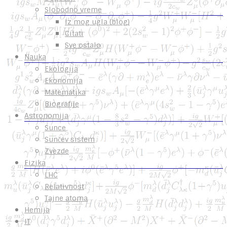
Slobodno vreme
Iz mog ugla (blog)
Citati
Sve ostalo
Nauka
Ekologija
Ekonomija
Matematika
Biografije
Astronomija
Sunce
Sunčev sistem
Zvezde
Fizika
LHC
Relativnost
Tajne atoma
Hemija
IT