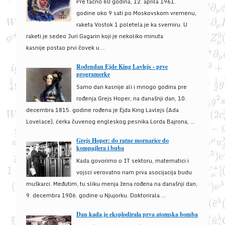
Pre tačno 60 godina, 12. aprila 1961.
godine oko 9 sati po Moskovskom vremenu,
raketa Vostok 1 poletela je ka svemiru. U
raketi je sedeo Juri Gagarin koji je nekoliko minuta
kasnije postao prvi čovek u ...
Rođendan Ejde King Lavlejs - prve
programerke
Samo dan kasnije ali i mnogo godina pre
rođenja Grejs Hoper, na današnji dan, 10.
decembra 1815. godine rođena je Ejda King Lavlejs (Ada
Lovelace), ćerka čuvenog engleskog pesnika Lorda Bajrona, ...
Grejs Hoper: do ratne mornarice do
kompajlera i buba
Kada govorimo o IT sektoru, matematici i
vojsci verovatno nam prva asocijacija budu
muškarci. Međutim, tu sliku menja žena rođena na današnji dan,
9. decembra 1906. godine u Njujorku. Doktorirala ...
Dan kada je eksplodirala prva atomska bomba