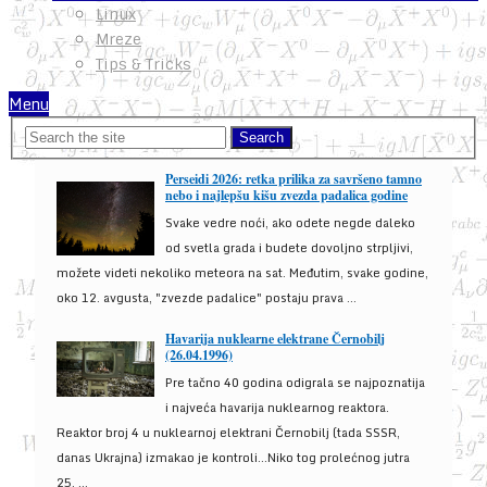
Linux
Mreze
Tips & Tricks
Menu
Perseidi 2026: retka prilika za savršeno tamno
nebo i najlepšu kišu zvezda padalica godine
Svake vedre noći, ako odete negde daleko
od svetla grada i budete dovoljno strpljivi,
možete videti nekoliko meteora na sat. Međutim, svake godine,
oko 12. avgusta, "zvezde padalice" postaju prava ...
Havarija nuklearne elektrane Černobilj
(26.04.1996)
Pre tačno 40 godina odigrala se najpoznatija
i najveća havarija nuklearnog reaktora.
Reaktor broj 4 u nuklearnoj elektrani Černobilj (tada SSSR,
danas Ukrajna) izmakao je kontroli...Niko tog prolećnog jutra
25. ...