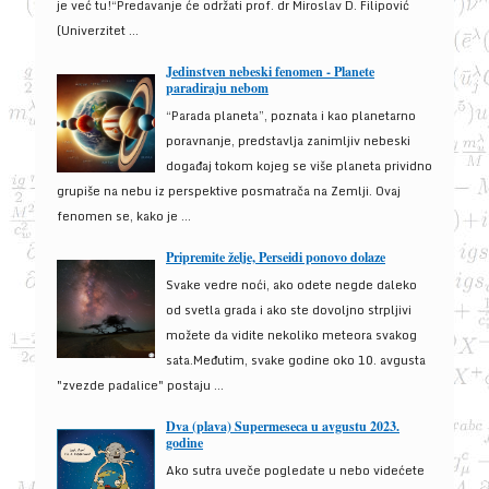
je već tu!“Predavanje će održati prof. dr Miroslav D. Filipović
(Univerzitet ...
Jedinstven nebeski fenomen - Planete
paradiraju nebom
“Parada planeta”, poznata i kao planetarno
poravnanje, predstavlja zanimljiv nebeski
događaj tokom kojeg se više planeta prividno
grupiše na nebu iz perspektive posmatrača na Zemlji. Ovaj
fenomen se, kako je ...
Pripremite želje, Perseidi ponovo dolaze
Svake vedre noći, ako odete negde daleko
od svetla grada i ako ste dovoljno strpljivi
možete da vidite nekoliko meteora svakog
sata.Međutim, svake godine oko 10. avgusta
"zvezde padalice" postaju ...
Dva (plava) Supermeseca u avgustu 2023.
godine
Ako sutra uveče pogledate u nebo videćete