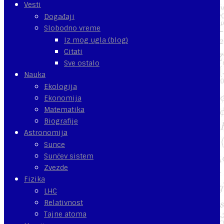
Vesti
Događaji
Slobodno vreme
Iz mog ugla (blog)
Citati
Sve ostalo
Nauka
Ekologija
Ekonomija
Matematika
Biografije
Astronomija
Sunce
Sunčev sistem
Zvezde
Fizika
LHC
Relativnost
Tajne atoma