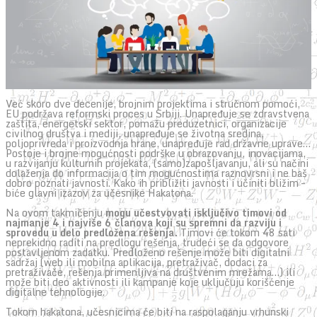
Već skoro dve decenije, brojnim projektima i stručnom pomoći,
EU podržava reformski proces u Srbiji. Unapređuje se zdravstvena
zaštita, energetski sektor, pomažu preduzetnici, organizacije
civilnog društva i mediji, unapređuje se životna sredina,
poljoprivreda i proizvodnja hrane, unapređuje rad državne uprave…
Postoje i brojne mogućnosti podrške u obrazovanju, inovacijama,
u razvijanju kulturnih projekata, (samo)zapošljavanju, ali su načini
dolaženja do informacija o tim mogućnostima raznovrsni i ne baš
dobro poznati javnosti. Kako ih približiti javnosti i učiniti bližim –
biće glavni izazov za učesnike Hakatona.
Na ovom takmičenju
mogu učestvovati isključivo timovi od
najmanje 4 i najviše 6 članova koji su spremni da razviju i
sprovedu u delo predložena rešenja.
Timovi će tokom 48 sati
neprekidno raditi na predlogu rešenja, trudeći se da odgovore
postavljenom zadatku. Predloženo rešenje može biti digitalni
sadržaj (web ili mobilna aplikacija, pretraživač, dodaci za
pretraživače, rešenja primenljiva na društvenim mrežama…) ili
može biti deo aktivnosti ili kampanje koje uključuju korišćenje
digitalne tehnologije.
Tokom hakatona, učesnicima će biti na raspolaganju vrhunski