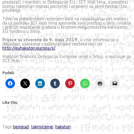
predavači i mentori, iz Delegacije EU i ICT Hub tima, a posebnu
pažnju takmičari moraju posvetiti i pripremi za javni nastup (tzv.
pitching).
Timu sa pobedničkim rešenjem biće na raspolaganju pet meseci
da uz podršku ICT Hub tima sprovede svoj predlog u delo i olakša
i približi snalaženje građana u brojnim mogućnostima korišćenja
EU fondova u Srbiji.
Prijave su otvorene do 9. maja 2019,
a više informacija o
događaju, uslovima i načinu prijave možete naći na
http://euhakaton.europa.rs/
.
Hakaton finansira Delegacija Evropske unije u Srbiji, a realizuje ga
ICT Hub.
Podeli:
Like this:
Tags:
beograd
,
takmicenje
,
hakaton