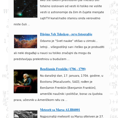
Ako ste tokom prethodnih par meseci bili
totalno izolovani od vesti ili toliko ne volite
vesti iz astronomije da čim ih čujete menjate
sajt/TV kanal/radio stanicu onda verovatno
niste čuli ...
Džejms Veb Teleskop - prve fotografije
Odavno je "Svet nauke" otišao u zimski...
letnji... višegodišnji san i teško ga je probuditi
ali neki događaji u nauci su toliko značajni da mogu da
predstavljaju prekretnicu u budućem ...
Bendžamin Frenklin (1706 - 1790)
Na današnji dan, 17. januara, 1706. godine, u
Bostonu (Masačusets, SAD), rođen je
Benžamin Frenklin (Benjamin Franklin),
američki naučnik i političar, borac za ljudska
prava, učesnik u Američkom ratu za ...
Meteorit sa Marsa ALH84001
Najpoznatiji meteorit sa Marsa otkriven je 27.