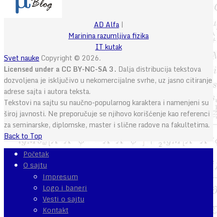
AD Alfa
|
Marinina razumljiva fizika
IT kutak
Svet nauke
Copyright © 2026.
Licensed under a CC BY-NC-SA 3.
Dalja distribucija tekstova
dozvoljena je isključivo u nekomercijalne svrhe, uz jasno citiranje
adrese sajta i autora teksta.
Tekstovi na sajtu su naučno-popularnog karaktera i namenjeni su
široj javnosti. Ne preporučuje se njihovo korišćenje kao referenci
za seminarske, diplomske, master i slične radove na fakultetima.
Back to Top
Početak
O sajtu
Impresum
Logo i baneri
Vesti o sajtu
Kontakt