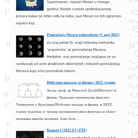
Supermesec, najveći Mesec u mnogo
godina! Bićete svedok spektakularnog
prizora kakav se retko viđa na nebu, pun Mesec će biti ogroman,
najveći koji ...
Pomračenje Meseca polusenkom (5. maj 2023)
Za ovaj petak (5. maj) nebeska mehanika
“pripremila” je pomračenje Meseca,
Međutim, ovo pomračenje značajno će se
razlikovati od onih atraktivnih delimičnih i totalnih pomračenja
Meseca koja smo posmatrali tokom ...
Нобелова награда за физику 2022. године
Аутор: проф. др Мирољуб Дугић(Институт за
физику, Природно-математички факултет,
Универзитет у Крагујевцу)Нобелову награду за физику за 2022.
годину поделила су тројица експерименталних физичара за област
заснивања квантне механике, Ален Аспе ...
Kometa C/2022 E3 (ZTF)