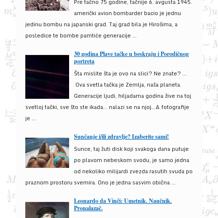
Pre tačno 75 godine, tačnije 6. avgusta 1945.
američki avion bombarder bacio je jednu
jedinu bombu na japanski grad. Taj grad bila je Hirošima, a
posledice te bombe pamtiće generacije ...
30 godina Plave tačke u beskraju i Porodičnog
portreta
Šta mislite šta je ovo na slici? Ne znate? …
Ova svetla tačka je Zemlja, naša planeta.
Generacije ljudi, hiljadama godina žive na toj
svetloj tački, sve što ste ikada… nalazi se na njoj…A fotografije
je ...
Sunčanje i/ili zdravlje? Izaberite sami!
Sunce, taj žuti disk koji svakoga dana putuje
po plavom nebeskom svodu, je samo jedna
od nekoliko milijardi zvezda rasutih svuda po
praznom prostoru svemira. Ono je jedna sasvim obična ...
Leonardo da Vinči: Umetnik. Naučnik.
Pronalazač.