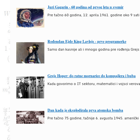
Juri Gagarin - 60 godina od prvog leta u svemir
Pre tačno 60 godina, 12. aprila 1961. godine oko 9 sati
Rođendan Ejde King Lavlejs - prve programerke
Samo dan kasnije ali i mnogo godina pre rođenja Grejs
Grejs Hoper: do ratne mornarice do kompajlera i buba
Kada govorimo o IT sektoru, matematici i vojsci verova
Dan kada je eksplodirala prva atomska bomba
Pre tačno 75 godine, tačnije 6. avgusta 1945. američki