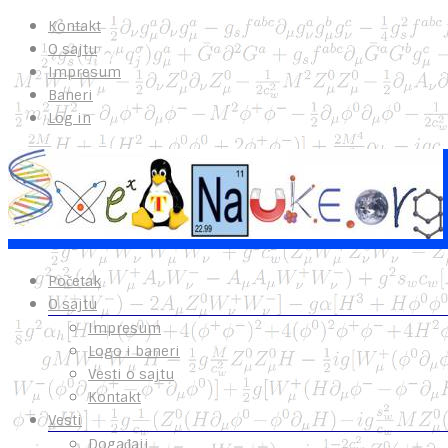
Kontakt
O sajtu
Impresum
Baneri
Log in
Početak
O sajtu
Impresum
Logo i baneri
Vesti o sajtu
Kontakt
Vesti
Događaji