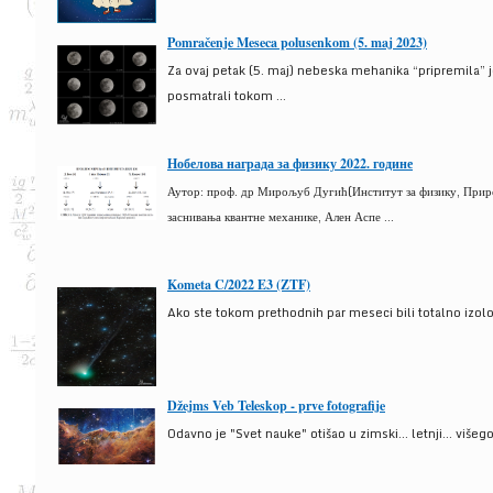
Pomračenje Meseca polusenkom (5. maj 2023)
Za ovaj petak (5. maj) nebeska mehanika “pripremila” 
posmatrali tokom ...
Нобелова награда за физику 2022. године
Аутор: проф. др Мирољуб Дугић(Институт за физику, Природ
заснивања квантне механике, Ален Аспе ...
Kometa C/2022 E3 (ZTF)
Ako ste tokom prethodnih par meseci bili totalno izolova
Džejms Veb Teleskop - prve fotografije
Odavno je "Svet nauke" otišao u zimski... letnji... više