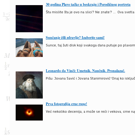
30 godina Plave tačke u beskraju i Porodičnog portreta
Šta mislite šta je ovo na slici? Ne znate? … Ova svetla t
Sunčanje i/ili zdravlje? Izaberite sami!
Sunce, taj žuti disk koji svakoga dana putuje po plav
Leonardo da Vinči: Umetnik. Naučnik. Pronalazač.
Pišu: Jovana Savić i Jovana Stanimirović“Onaj ko isklju
Prva fotografija crne rupe!
Već nekoliko decenija, a može se reći i vekova, crne ru