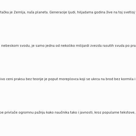
ačka je Zemlja, naša planeta. Generacije ljudi, hiljadama godina žive na toj svetloj t
om nebeskom svodu, je samo jedna od nekoliko milijardi zvezda rasutih svuda po pra
čivo ceni praksu bez teorije je poput moreplovca koji se ukrca na brod bez kormila i 
pe privlače ogromnu pažnju kako naučnika tako i javnosti, kroz popularne tekstove, r