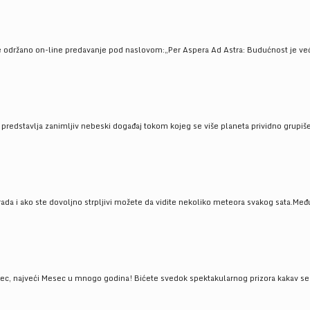
e održano on-line predavanje pod naslovom:„Per Aspera Ad Astra: Budućnost je već tu
, predstavlja zanimljiv nebeski događaj tokom kojeg se više planeta prividno grupi
da i ako ste dovoljno strpljivi možete da vidite nekoliko meteora svakog sata.Među
 najveći Mesec u mnogo godina! Bićete svedok spektakularnog prizora kakav se ret