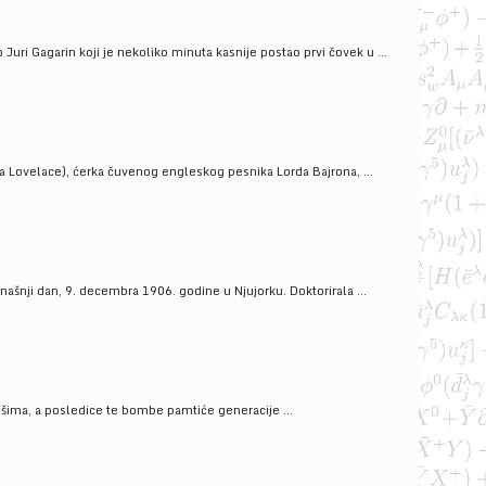
uri Gagarin koji je nekoliko minuta kasnije postao prvi čovek u ...
a Lovelace), ćerka čuvenog engleskog pesnika Lorda Bajrona, ...
ašnji dan, 9. decembra 1906. godine u Njujorku. Doktorirala ...
ošima, a posledice te bombe pamtiće generacije ...