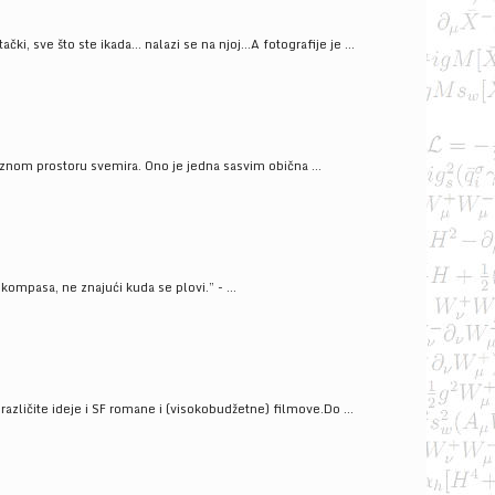
ački, sve što ste ikada… nalazi se na njoj…A fotografije je ...
znom prostoru svemira. Ono je jedna sasvim obična ...
kompasa, ne znajući kuda se plovi.” - ...
azličite ideje i SF romane i (visokobudžetne) filmove.Do ...