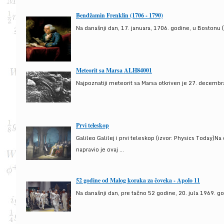
Bendžamin Frenklin (1706 - 1790)
Na današnji dan, 17. januara, 1706. godine, u Bostonu (
Meteorit sa Marsa ALH84001
Najpoznatiji meteorit sa Marsa otkriven je 27. decembra
Prvi teleskop
Galileo Galilej i prvi teleskop (izvor: Physics Today)N
napravio je ovaj ...
52 godine od Malog koraka za čoveka - Apolo 11
Na današnji dan, pre tačno 52 godine, 20. jula 1969. g