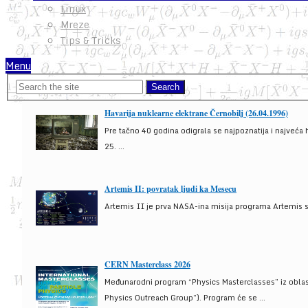
Linux
Mreze
Tips & Tricks
Menu
Havarija nuklearne elektrane Černobilj (26.04.1996)
Pre tačno 40 godina odigrala se najpoznatija i najveća 
25. ...
Artemis II: povratak ljudi ka Mesecu
Artemis II je prva NASA-ina misija programa Artemis s
CERN Masterclass 2026
Međunarodni program “Physics Masterclasses” iz oblasti
Physics Outreach Group”). Program će se ...