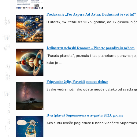
Predavanje „Per Aspera Ad Astra: Budućnost je već tu!“
U utorak, 24. februara 2026. godine, od 12 časova, bić
...
Jedinstven nebeski fenomen - Planete paradiraju nebom
“Parada planeta”, poznata i kao planetarno poravnanje
kako je ...
Pripremite želje, Perseidi ponovo dolaze
Svake vedre noći, ako odete negde daleko od svetla gra
Dva (plava) Supermeseca u avgustu 2023. godine
Ako sutra uveče pogledate u nebo videćete Supermesec,