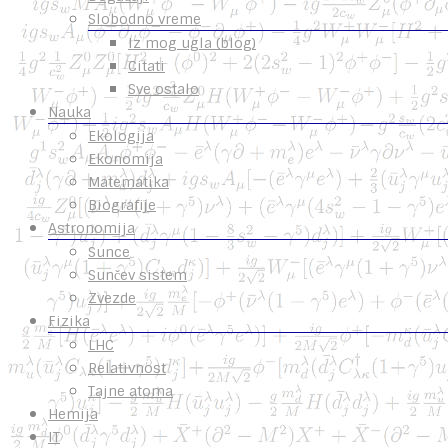
Slobodno vreme
Iz mog ugla (blog)
Citati
Sve ostalo
Nauka
Ekologija
Ekonomija
Matematika
Biografije
Astronomija
Sunce
Sunčev sistem
Zvezde
Fizika
LHC
Relativnost
Tajne atoma
Hemija
IT