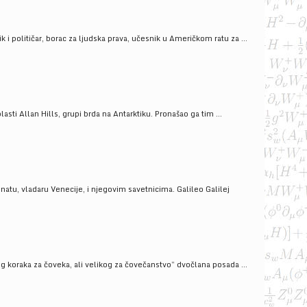
i političar, borac za ljudska prava, učesnik u Američkom ratu za ...
ti Allan Hills, grupi brda na Antarktiku. Pronašao ga tim ...
onatu, vladaru Venecije, i njegovim savetnicima. Galileo Galilej
g koraka za čoveka, ali velikog za čovečanstvo” dvočlana posada ...