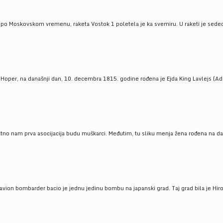
 po Moskovskom vremenu, raketa Vostok 1 poletela je ka svemiru. U raketi je sedeo J
 Hoper, na današnji dan, 10. decembra 1815. godine rođena je Ejda King Lavlejs (Ad
tno nam prva asocijacija budu muškarci. Međutim, tu sliku menja žena rođena na dan
 avion bombarder bacio je jednu jedinu bombu na japanski grad. Taj grad bila je Hir