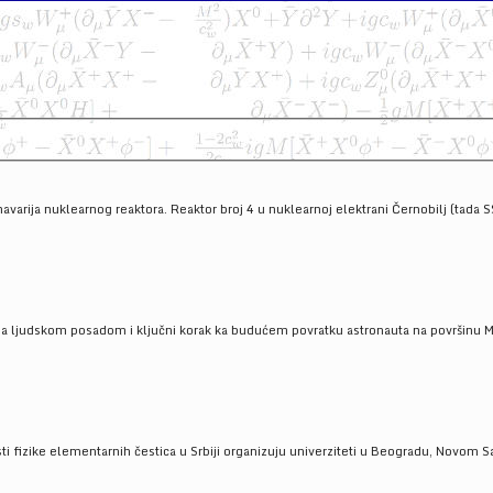
havarija nuklearnog reaktora. Reaktor broj 4 u nuklearnoj elektrani Černobilj (tada 
a ljudskom posadom i ključni korak ka budućem povratku astronauta na površinu Mese
 fizike elementarnih čestica u Srbiji organizuju univerziteti u Beogradu, Novom Sad