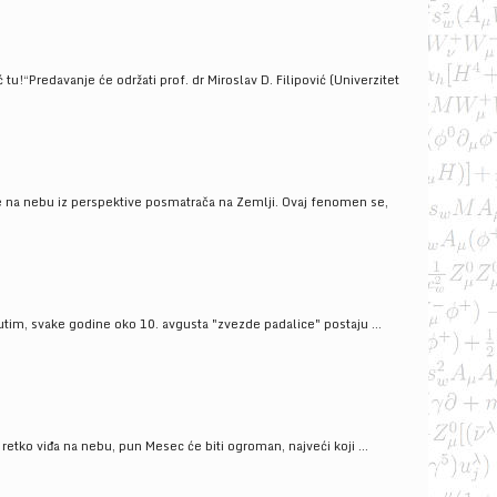
!“Predavanje će održati prof. dr Miroslav D. Filipović (Univerzitet
še na nebu iz perspektive posmatrača na Zemlji. Ovaj fenomen se,
tim, svake godine oko 10. avgusta "zvezde padalice" postaju ...
ko viđa na nebu, pun Mesec će biti ogroman, najveći koji ...