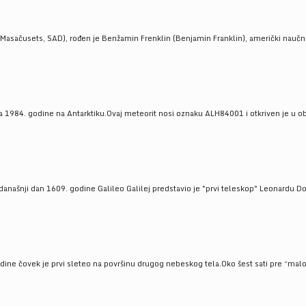
Masačusets, SAD), rođen je Benžamin Frenklin (Benjamin Franklin), američki naučnik 
 1984. godine na Antarktiku.Ovaj meteorit nosi oznaku ALH84001 i otkriven je u oblas
a današnji dan 1609. godine Galileo Galilej predstavio je "prvi teleskop" Leonardu D
odine čovek je prvi sleteo na površinu drugog nebeskog tela.Oko šest sati pre “malo