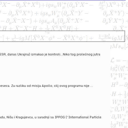
SSSR, danas Ukrajna) izmakao je kontroli...Niko tog prolećnog jutra
ca. Za razliku od misija Apollo, cilj ovog programa nije ...
u, Nišu i Kragujevcu, u saradnji sa IPPOG (“International Particle