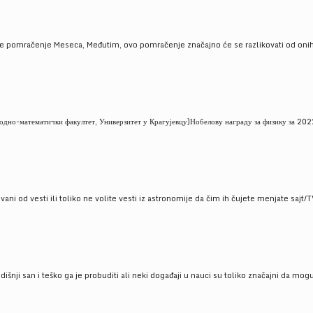
je pomračenje Meseca, Međutim, ovo pomračenje značajno će se razlikovati od onih
но-математички факултет, Универзитет у Крагујевцу)Нобелову награду за физику за 2022
ni od vesti ili toliko ne volite vesti iz astronomije da čim ih čujete menjate sajt/T
godišnji san i teško ga je probuditi ali neki događaji u nauci su toliko značajni da mo