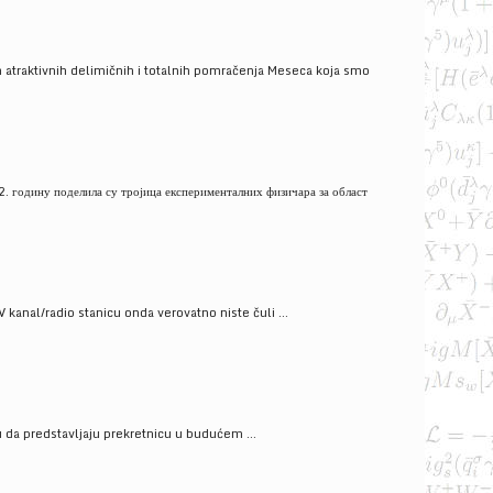
 atraktivnih delimičnih i totalnih pomračenja Meseca koja smo
. годину поделила су тројица експерименталних физичара за област
V kanal/radio stanicu onda verovatno niste čuli ...
gu da predstavljaju prekretnicu u budućem ...