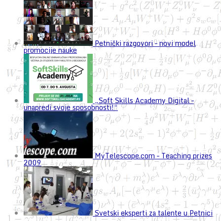
Petnički razgovori – novi model
promocije nauke
„Soft Skills Academy Digital –
unapredi svoje sposobnosti!“
MyTelescope.com – Teaching prizes
2009
Svetski eksperti za talente u Petnici