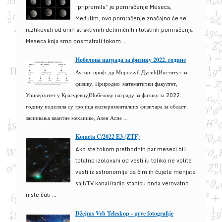
“pripremila” je pomračenje Meseca,
Međutim, ovo pomračenje značajno će se
razlikovati od onih atraktivnih delimičnih i totalnih pomračenja
Meseca koja smo posmatrali tokom ...
Нобелова награда за физику 2022. године
Аутор: проф. др Мирољуб Дугић(Институт за
физику, Природно-математички факултет,
Универзитет у Крагујевцу)Нобелову награду за физику за 2022.
годину поделила су тројица експерименталних физичара за област
заснивања квантне механике, Ален Аспе ...
Kometa C/2022 E3 (ZTF)
Ako ste tokom prethodnih par meseci bili
totalno izolovani od vesti ili toliko ne volite
vesti iz astronomije da čim ih čujete menjate
sajt/TV kanal/radio stanicu onda verovatno
niste čuli ...
Džejms Veb Teleskop - prve fotografije