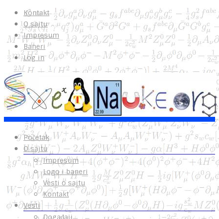
Kontakt
O sajtu
Impresum
Baneri
Log in
Početak
O sajtu
Impresum
Logo i baneri
Vesti o sajtu
Kontakt
Vesti
Događaji