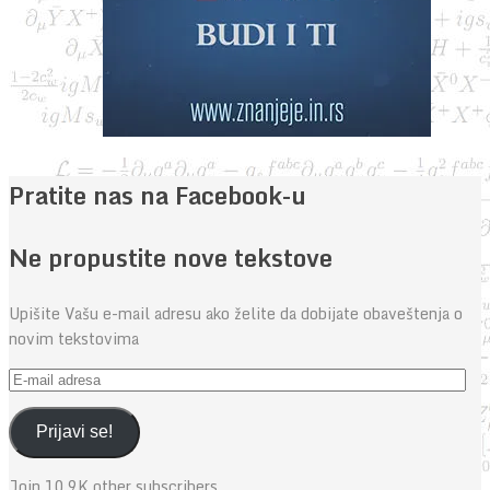
Pratite nas na Facebook-u
Ne propustite nove tekstove
Upišite Vašu e-mail adresu ako želite da dobijate obaveštenja o
novim tekstovima
E-
mail
adresa
Prijavi se!
Join 10.9K other subscribers