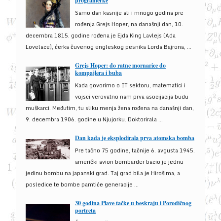
programerke
Samo dan kasnije ali i mnogo godina pre
rođenja Grejs Hoper, na današnji dan, 10.
decembra 1815. godine rođena je Ejda King Lavlejs (Ada
Lovelace), ćerka čuvenog engleskog pesnika Lorda Bajrona, ...
Grejs Hoper: do ratne mornarice do
kompajlera i buba
Kada govorimo o IT sektoru, matematici i
vojsci verovatno nam prva asocijacija budu
muškarci. Međutim, tu sliku menja žena rođena na današnji dan,
9. decembra 1906. godine u Njujorku. Doktorirala ...
Dan kada je eksplodirala prva atomska bomba
Pre tačno 75 godine, tačnije 6. avgusta 1945.
američki avion bombarder bacio je jednu
jedinu bombu na japanski grad. Taj grad bila je Hirošima, a
posledice te bombe pamtiće generacije ...
30 godina Plave tačke u beskraju i Porodičnog
portreta