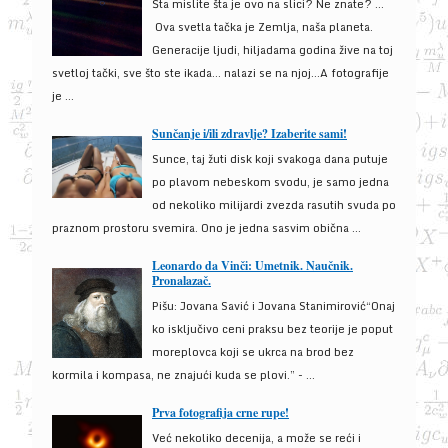
Šta mislite šta je ovo na slici? Ne znate? …
Ova svetla tačka je Zemlja, naša planeta.
Generacije ljudi, hiljadama godina žive na toj
svetloj tački, sve što ste ikada… nalazi se na njoj…A fotografije
je ...
Sunčanje i/ili zdravlje? Izaberite sami!
Sunce, taj žuti disk koji svakoga dana putuje
po plavom nebeskom svodu, je samo jedna
od nekoliko milijardi zvezda rasutih svuda po
praznom prostoru svemira. Ono je jedna sasvim obična ...
Leonardo da Vinči: Umetnik. Naučnik.
Pronalazač.
Pišu: Jovana Savić i Jovana Stanimirović“Onaj
ko isključivo ceni praksu bez teorije je poput
moreplovca koji se ukrca na brod bez
kormila i kompasa, ne znajući kuda se plovi.” - ...
Prva fotografija crne rupe!
Već nekoliko decenija, a može se reći i