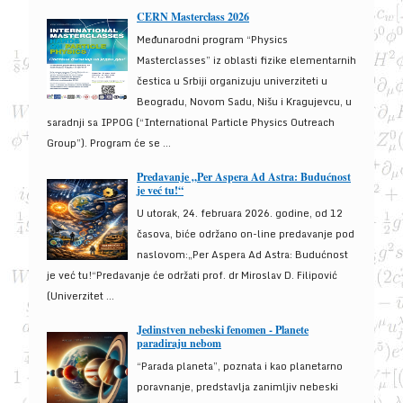
CERN Masterclass 2026
Međunarodni program “Physics
Masterclasses” iz oblasti fizike elementarnih
čestica u Srbiji organizuju univerziteti u
Beogradu, Novom Sadu, Nišu i Kragujevcu, u
saradnji sa IPPOG (“International Particle Physics Outreach
Group”). Program će se ...
Predavanje „Per Aspera Ad Astra: Budućnost
je već tu!“
U utorak, 24. februara 2026. godine, od 12
časova, biće održano on-line predavanje pod
naslovom:„Per Aspera Ad Astra: Budućnost
je već tu!“Predavanje će održati prof. dr Miroslav D. Filipović
(Univerzitet ...
Jedinstven nebeski fenomen - Planete
paradiraju nebom
“Parada planeta”, poznata i kao planetarno
poravnanje, predstavlja zanimljiv nebeski