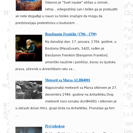
Odavno je "Svet nauke" otišao u zimski...
letnji... višegodišnji san i teško ga je probuditi
ali neki događaji u nauci su toliko značajni da mogu da
predstavljaju prekretnicu u budućem ...
Bendžamin Frenklin (1706 - 1790)
Na današnji dan, 17. januara, 1706. godine, u
Bostonu (Masačusets, SAD), rođen je
Benžamin Frenklin (Benjamin Franklin),
američki naučnik i političar, borac za ljudska
prava, učesnik u Američkom ratu za ...
Meteorit sa Marsa ALH84001
Najpoznatiji meteorit sa Marsa otkriven je 27.
decembra 1984. godine na Antarktiku.Ovaj
meteorit nosi oznaku ALH84001 i otkriven je
u oblasti Allan Hills, grupi brda na Antarktiku. Pronašao ga tim
...
Prvi teleskop