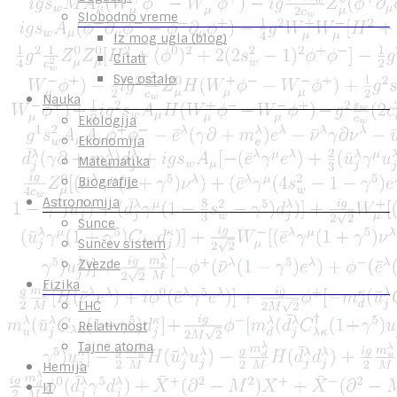
Slobodno vreme
Iz mog ugla (blog)
Citati
Sve ostalo
Nauka
Ekologija
Ekonomija
Matematika
Biografije
Astronomija
Sunce
Sunčev sistem
Zvezde
Fizika
LHC
Relativnost
Tajne atoma
Hemija
IT