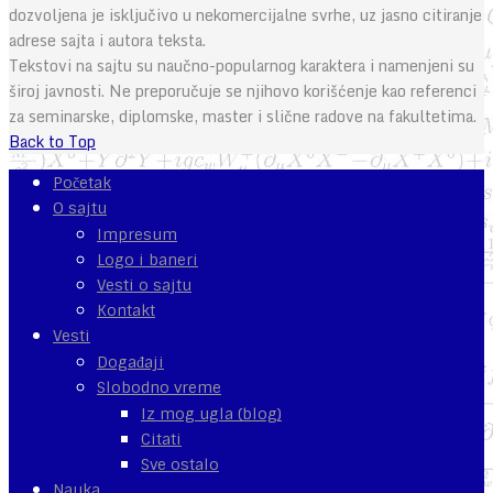
dozvoljena je isključivo u nekomercijalne svrhe, uz jasno citiranje
adrese sajta i autora teksta.
Tekstovi na sajtu su naučno-popularnog karaktera i namenjeni su
široj javnosti. Ne preporučuje se njihovo korišćenje kao referenci
za seminarske, diplomske, master i slične radove na fakultetima.
Back to Top
Početak
O sajtu
Impresum
Logo i baneri
Vesti o sajtu
Kontakt
Vesti
Događaji
Slobodno vreme
Iz mog ugla (blog)
Citati
Sve ostalo
Nauka