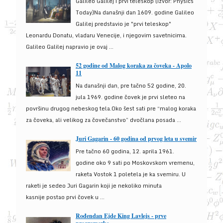
Galileo Galilej i prvi teleskop (izvor: Physics
Today)Na današnji dan 1609. godine Galileo
Galilej predstavio je "prvi teleskop"
Leonardu Donatu, vladaru Venecije, i njegovim savetnicima.
Galileo Galilej napravio je ovaj ...
52 godine od Malog koraka za čoveka - Apolo
11
Na današnji dan, pre tačno 52 godine, 20.
jula 1969. godine čovek je prvi sleteo na
površinu drugog nebeskog tela.Oko šest sati pre “malog koraka
za čoveka, ali velikog za čovečanstvo” dvočlana posada ...
Juri Gagarin - 60 godina od prvog leta u svemir
Pre tačno 60 godina, 12. aprila 1961.
godine oko 9 sati po Moskovskom vremenu,
raketa Vostok 1 poletela je ka svemiru. U
raketi je sedeo Juri Gagarin koji je nekoliko minuta
kasnije postao prvi čovek u ...
Rođendan Ejde King Lavlejs - prve