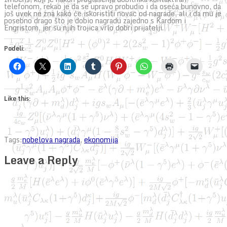
telefonom, rekao je da se upravo probudio i da oseća bunovno, da
još uvek ne zna kako će iskoristiti novac od nagrade, ali i da mu je
posebno drago što je dobio nagradu zajedno s Kardom i
Engristom, jer su njih trojica vrlo dobri prijatelji.
Podeli:
Like this:
Tags:
nobelova nagrada
,
ekonomija
Leave a Reply