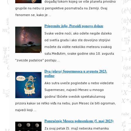
događaj tokom kojeg se više planeta prividno
grupiše na nebu iz perspektive posmatrača na Zemlji. Ovaj
fenomen se, kako je ...
Pripremite želje, Perseidi ponovo dolaze
Svake vedre noći, ako odete negde daleko
od svetla grada i ako ste dovoljno strpljivi
možete da vidite nekoliko meteora svakog
sata.Međutim, svake godine oko 10. avgusta
"zvezde padalice" postaju ...
Dva (plava) Supermeseca u avgustu 2023.
godine
Ako sutra uveče pogledate u nebo videćete
Supermesec, najveći Mesec u mnogo
godina! Bićete svedok spektakularnog
prizora kakav se retko viđa na nebu, pun Mesec će biti ogroman,
najveći koji ...
Pomračenje Meseca polusenkom (5. maj 2023)
Za ovaj petak (5. maj) nebeska mehanika