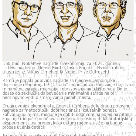
Dobitnici Nobelove nagrade za ekonomiju za 2021. godinu;
sa leva na desno: Dejvid Kard, Džošua Engrist i Gvido Imbens
(ilustracija: Niklas Elmehed © Nobel Prize Outreach)
Kardu je pripala polovina nagrade za njegove „empirijske
doprinose ekonomiji tržišta rada“, odnosno za izučavanje dejstva
minimalne zarade, migracija i obrazovanja na tržište rada. On je
došao do zaključka da povećanje minimalne zarade ne bi
neminovno vodilo smanjivanju radnih mesta.
Druga dvojica ekonomista, Engrist i Imbens dele drugu polovinu
nagrade za metodološki doprinos analizi kauzalnih odnosa.
Zahvaljujući njima, moguće je dobiti odgovore na pojedina pitanja
koja nije moguće proučavati u okviru terenskog ili laboratorijskog
eksperimenta, na primer, kako datum rođenja utiče na budući
proces učenja deteta.
Imbens, koji je nakon proglašenja dobitnika kontaktiran