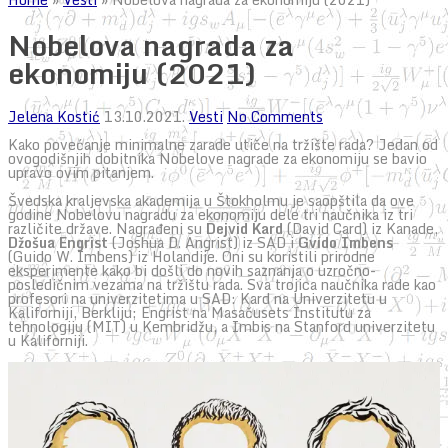
Nobelova nagrada za
ekonomiju (2021)
Jelena Kostić
13.10.2021.
Vesti
No Comments
Kako povećanje minimalne zarade utiče na tržište rada? Jedan od
ovogodišnjih dobitnika Nobelove nagrade za ekonomiju se bavio
upravo ovim pitanjem.
Švedska kraljevska akademija u Štokholmu je saopštila da ove
godine Nobelovu nagradu za ekonomiju dele tri naučnika iz tri
različite države. Nagrađeni su
Dejvid Kard
(David Card) iz Kanade,
Džošua Engrist
(Joshua D. Angrist) iz SAD i
Gvido Imbens
(Guido W. Imbens) iz Holandije. Oni su koristili prirodne
eksperimente kako bi došli do novih saznanja o uzročno-
posledičnim vezama na tržištu rada. Sva trojica naučnika rade kao
profesori na univerzitetima u SAD: Kard na Univerzitetu u
Kaliforniji, Berkliju; Engrist na Masačusets Institutu za
tehnologiju (MIT) u Kembridžu, a Imbis na Stanford univerzitetu
u Kaliforniji.