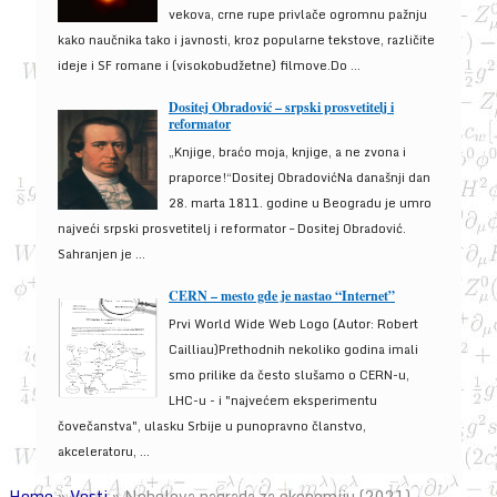
vekova, crne rupe privlače ogromnu pažnju
kako naučnika tako i javnosti, kroz popularne tekstove, različite
ideje i SF romane i (visokobudžetne) filmove.Do ...
Dositej Obradović – srpski prosvetitelj i
reformator
„Knjige, braćo moja, knjige, a ne zvona i
praporce!“Dositej ObradovićNa današnji dan
28. marta 1811. godine u Beogradu je umro
najveći srpski prosvetitelj i reformator – Dositej Obradović.
Sahranjen je ...
CERN – mesto gde je nastao “Internet”
Prvi World Wide Web Logo (Autor: Robert
Cailliau)Prethodnih nekoliko godina imali
smo prilike da često slušamo o CERN-u,
LHC-u - i "najvećem eksperimentu
čovečanstva", ulasku Srbije u punopravno članstvo,
akceleratoru, ...
Home
»
Vesti
»
Nobelova nagrada za ekonomiju (2021)