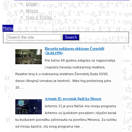
Linux
Mreze
Tips & Tricks
Menu
Havarija nuklearne elektrane Černobilj
(26.04.1996)
Pre tačno 40 godina odigrala se najpoznatija
i najveća havarija nuklearnog reaktora.
Reaktor broj 4 u nuklearnoj elektrani Černobilj (tada SSSR,
danas Ukrajna) izmakao je kontroli...Niko tog prolećnog jutra
25. ...
Artemis II: povratak ljudi ka Mesecu
Artemis II je prva NASA-ina misija programa
Artemis sa ljudskom posadom i ključni korak
ka budućem povratku astronauta na površinu Meseca. Za razliku
od misija Apollo, cilj ovog programa nije ...