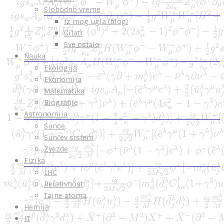
Slobodno vreme
Iz mog ugla (blog)
Citati
Sve ostalo
Nauka
Ekologija
Ekonomija
Matematika
Biografije
Astronomija
Sunce
Sunčev sistem
Zvezde
Fizika
LHC
Relativnost
Tajne atoma
Hemija
IT