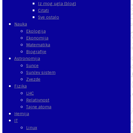
Iz mog ugla (blog)
Citati
Sve ostalo
Nauka
Ekologija
Ekonomija
Matematika
Biografije
Astronomija
Sunce
Sunčev sistem
Zvezde
Fizika
LHC
Relativnost
Tajne atoma
Hemija
IT
Linux