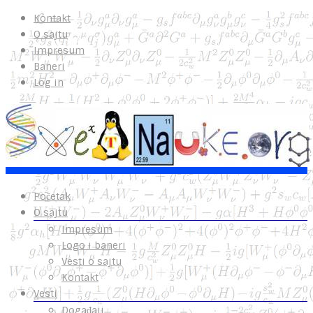
Kontakt
O sajtu
Impresum
Baneri
Log in
Početak
O sajtu
Impresum
Logo i baneri
Vesti o sajtu
Kontakt
Vesti
Događaji