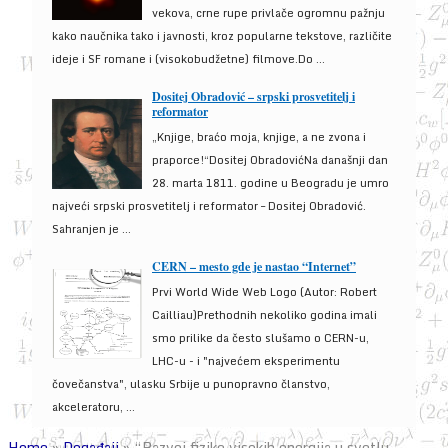
vekova, crne rupe privlače ogromnu pažnju
kako naučnika tako i javnosti, kroz popularne tekstove, različite
ideje i SF romane i (visokobudžetne) filmove.Do ...
Dositej Obradović – srpski prosvetitelj i
reformator
„Knjige, braćo moja, knjige, a ne zvona i
praporce!“Dositej ObradovićNa današnji dan
28. marta 1811. godine u Beogradu je umro
najveći srpski prosvetitelj i reformator – Dositej Obradović.
Sahranjen je ...
CERN – mesto gde je nastao “Internet”
Prvi World Wide Web Logo (Autor: Robert
Cailliau)Prethodnih nekoliko godina imali
smo prilike da često slušamo o CERN-u,
LHC-u - i "najvećem eksperimentu
čovečanstva", ulasku Srbije u punopravno članstvo,
akceleratoru, ...
Home
»
Događaji
»
“Razvoj fizike visokih energija u svetlu