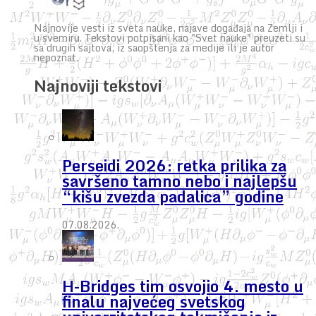
Najnovije vesti iz sveta nauke, najave događaja na Zemlji i
u svemiru. Tekstovi potpisani kao "Svet nauke" preuzeti su
sa drugih sajtova, iz saopštenja za medije ili je autor
nepoznat.
Najnoviji tekstovi
Perseidi 2026: retka prilika za
savršeno tamno nebo i najlepšu
“kišu zvezda padalica” godine
07.08.2026.
H-Bridges tim osvojio 4. mesto u
finalu najvećeg svetskog