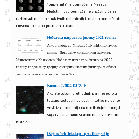
“pripremila” je pomračenje Meseca,
Međutim, ovo pomračenje značajno će se
razlikovati od onih atraktivnih delimičnih i totalnih pomračenja
Meseca koja smo posmatrali tokom ...
Нобелова награда за физику 2022. године
Аутор: проф. др Мирољуб Дугић(Институт за
физику, Природно-математички факултет,
Универзитет у Крагујевцу)Нобелову награду за физику за 2022.
годину поделила су тројица експерименталних физичара за област
заснивања квантне механике, Ален Аспе ...
Kometa C/2022 E3 (ZTF)
Ako ste tokom prethodnih par meseci bili
totalno izolovani od vesti ili toliko ne volite
vesti iz astronomije da čim ih čujete menjate
sajt/TV kanal/radio stanicu onda verovatno
niste čuli ...
Džejms Veb Teleskop - prve fotografije