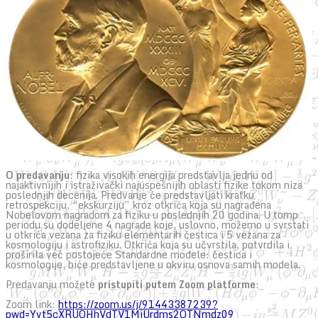
O predavanju
: fizika visokih energija predstavlja jednu od
najaktivnijih i istraživački najuspešnijih oblasti fizike tokom niza
poslednjih decenija. Predvanje će predstavljati kratku
retrospekciju, “ekskurziju” kroz otkrića koja su nagrađena
Nobelovom nagradom za fiziku u poslednjih 20 godina. U tomp
periodu su dodeljene 4 nagrade koje, uslovno, možemo u svrstati
u otkrića vezana za fiziku elementarih čestica i 5 vezana za
kosmologiju i astrofiziku. Otkrića koja su učvrstila, potvrdila i
proširila već postojeće Standardne modele: čestica i
kosmologije, biće predstavljene u okviru osnova samih modela.
Predavanju možete
pristupiti putem Zoom platforme
:
Zoom link:
https://zoom.us/j/91443387239?
pwd=Yyt5cXRUOHhVdTV1MjUrdms2QTNmdz09