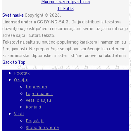
Marinina razumljiva fizika
IT kutak
Svet nauke
Copyright © 2026.
Licensed under a CC BY-NC-SA 3.
Dalja distribucija tekstova
dozvoljena je isključivo u nekomercijalne svrhe, uz jasno citiranje
adrese sajta i autora teksta.
Tekstovi na sajtu su naučno-popularnog karaktera i namenjeni su
široj javnosti. Ne preporučuje se njihovo korišćenje kao referenci
za seminarske, diplomske, master i slične radove na fakultetima.
Back to Top
Početak
O sajtu
Impresum
Logo i baneri
Vesti o sajtu
Kontakt
Vesti
Događaji
Slobodno vreme