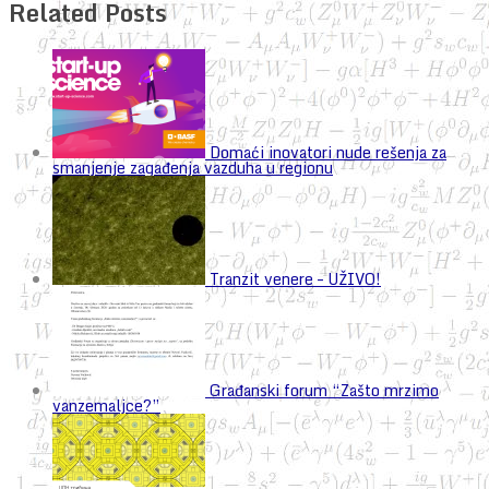
Related Posts
Domaći inovatori nude rešenja za
smanjenje zagađenja vazduha u regionu
Tranzit venere – UŽIVO!
Građanski forum “Zašto mrzimo
vanzemaljce?”