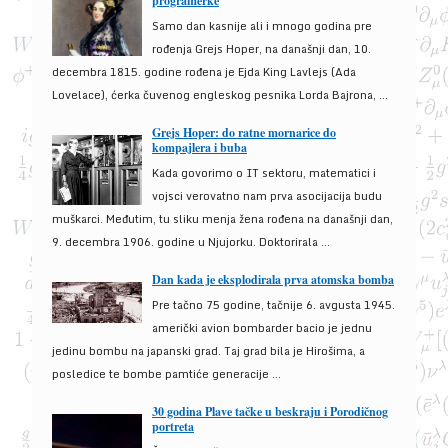
programerke
Samo dan kasnije ali i mnogo godina pre
rođenja Grejs Hoper, na današnji dan, 10.
decembra 1815. godine rođena je Ejda King Lavlejs (Ada
Lovelace), ćerka čuvenog engleskog pesnika Lorda Bajrona, ...
Grejs Hoper: do ratne mornarice do
kompajlera i buba
Kada govorimo o IT sektoru, matematici i
vojsci verovatno nam prva asocijacija budu
muškarci. Međutim, tu sliku menja žena rođena na današnji dan,
9. decembra 1906. godine u Njujorku. Doktorirala ...
Dan kada je eksplodirala prva atomska bomba
Pre tačno 75 godine, tačnije 6. avgusta 1945.
američki avion bombarder bacio je jednu
jedinu bombu na japanski grad. Taj grad bila je Hirošima, a
posledice te bombe pamtiće generacije ...
30 godina Plave tačke u beskraju i Porodičnog
portreta