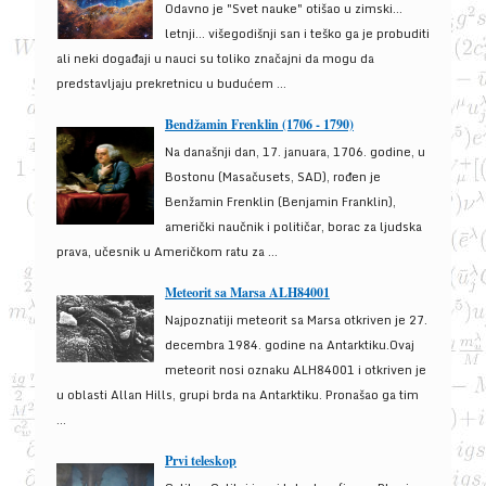
Odavno je "Svet nauke" otišao u zimski...
letnji... višegodišnji san i teško ga je probuditi
ali neki događaji u nauci su toliko značajni da mogu da
predstavljaju prekretnicu u budućem ...
Bendžamin Frenklin (1706 - 1790)
Na današnji dan, 17. januara, 1706. godine, u
Bostonu (Masačusets, SAD), rođen je
Benžamin Frenklin (Benjamin Franklin),
američki naučnik i političar, borac za ljudska
prava, učesnik u Američkom ratu za ...
Meteorit sa Marsa ALH84001
Najpoznatiji meteorit sa Marsa otkriven je 27.
decembra 1984. godine na Antarktiku.Ovaj
meteorit nosi oznaku ALH84001 i otkriven je
u oblasti Allan Hills, grupi brda na Antarktiku. Pronašao ga tim
...
Prvi teleskop