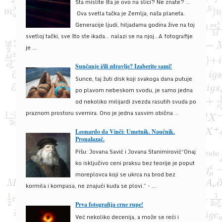
Šta mislite šta je ovo na slici? Ne znate? …
Ova svetla tačka je Zemlja, naša planeta.
Generacije ljudi, hiljadama godina žive na toj
svetloj tački, sve što ste ikada… nalazi se na njoj…A fotografije
je ...
Sunčanje i/ili zdravlje? Izaberite sami!
Sunce, taj žuti disk koji svakoga dana putuje
po plavom nebeskom svodu, je samo jedna
od nekoliko milijardi zvezda rasutih svuda po
praznom prostoru svemira. Ono je jedna sasvim obična ...
Leonardo da Vinči: Umetnik. Naučnik.
Pronalazač.
Pišu: Jovana Savić i Jovana Stanimirović“Onaj
ko isključivo ceni praksu bez teorije je poput
moreplovca koji se ukrca na brod bez
kormila i kompasa, ne znajući kuda se plovi.” - ...
Prva fotografija crne rupe!
Već nekoliko decenija, a može se reći i