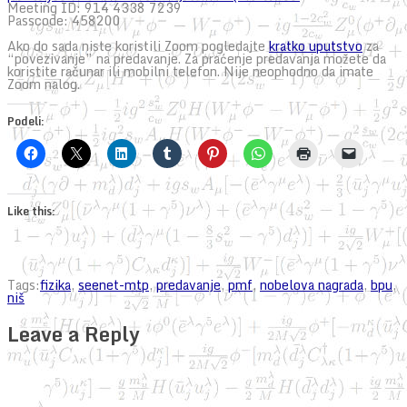
Meeting ID: 914 4338 7239
Passcode: 458200
Ako do sada niste koristili Zoom pogledajte
kratko uputstvo
za
“povezivanje” na predavanje. Za praćenje predavanja možete da
koristite računar ili mobilni telefon. Nije neophodno da imate
Zoom nalog.
Podeli:
Like this:
Tags:
fizika
,
seenet-mtp
,
predavanje
,
pmf
,
nobelova nagrada
,
bpu
,
niš
Leave a Reply