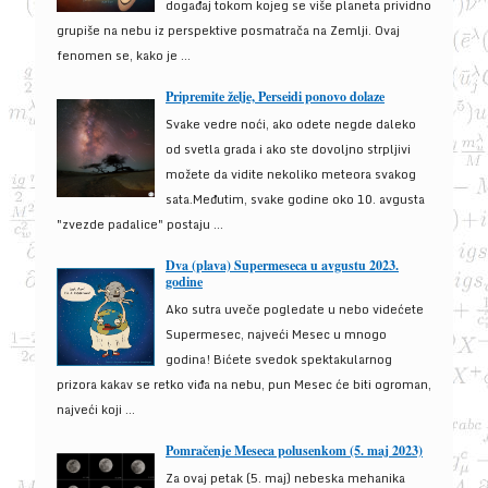
događaj tokom kojeg se više planeta prividno
grupiše na nebu iz perspektive posmatrača na Zemlji. Ovaj
fenomen se, kako je ...
Pripremite želje, Perseidi ponovo dolaze
Svake vedre noći, ako odete negde daleko
od svetla grada i ako ste dovoljno strpljivi
možete da vidite nekoliko meteora svakog
sata.Međutim, svake godine oko 10. avgusta
"zvezde padalice" postaju ...
Dva (plava) Supermeseca u avgustu 2023.
godine
Ako sutra uveče pogledate u nebo videćete
Supermesec, najveći Mesec u mnogo
godina! Bićete svedok spektakularnog
prizora kakav se retko viđa na nebu, pun Mesec će biti ogroman,
najveći koji ...
Pomračenje Meseca polusenkom (5. maj 2023)
Za ovaj petak (5. maj) nebeska mehanika