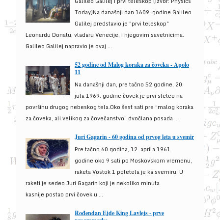
Galileo Galilej i prvi teleskop (izvor: Physics
Today)Na današnji dan 1609. godine Galileo
Galilej predstavio je "prvi teleskop"
Leonardu Donatu, vladaru Venecije, i njegovim savetnicima.
Galileo Galilej napravio je ovaj ...
52 godine od Malog koraka za čoveka - Apolo
11
Na današnji dan, pre tačno 52 godine, 20.
jula 1969. godine čovek je prvi sleteo na
površinu drugog nebeskog tela.Oko šest sati pre “malog koraka
za čoveka, ali velikog za čovečanstvo” dvočlana posada ...
Juri Gagarin - 60 godina od prvog leta u svemir
Pre tačno 60 godina, 12. aprila 1961.
godine oko 9 sati po Moskovskom vremenu,
raketa Vostok 1 poletela je ka svemiru. U
raketi je sedeo Juri Gagarin koji je nekoliko minuta
kasnije postao prvi čovek u ...
Rođendan Ejde King Lavlejs - prve