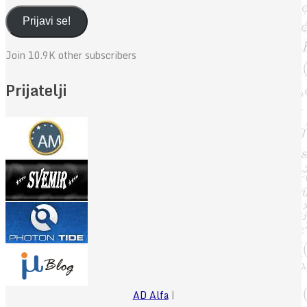
mail
adresa
Prijavi se!
Join 10.9K other subscribers
Prijatelji
AD Alfa
|