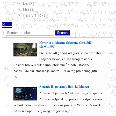
Linux
Mreze
Tips & Tricks
Menu
Havarija nuklearne elektrane Černobilj
(26.04.1996)
Pre tačno 40 godina odigrala se najpoznatija
i najveća havarija nuklearnog reaktora.
Reaktor broj 4 u nuklearnoj elektrani Černobilj (tada SSSR,
danas Ukrajna) izmakao je kontroli...Niko tog prolećnog jutra
25. ...
Artemis II: povratak ljudi ka Mesecu
Artemis II je prva NASA-ina misija programa
Artemis sa ljudskom posadom i ključni korak
ka budućem povratku astronauta na površinu Meseca. Za razliku
od misija Apollo, cilj ovog programa nije ...