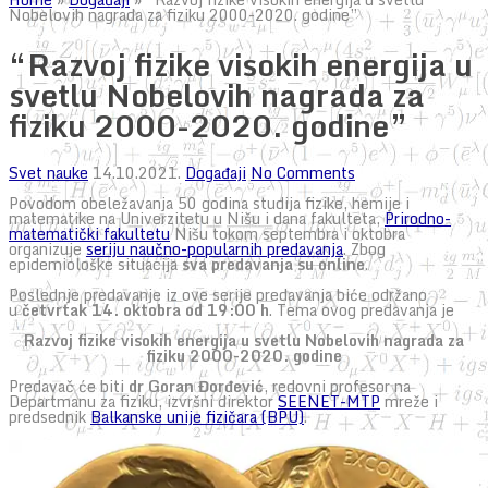
Nobelovih nagrada za fiziku 2000-2020. godine”
“Razvoj fizike visokih energija u
svetlu Nobelovih nagrada za
fiziku 2000-2020. godine”
Svet nauke
14.10.2021.
Događaji
No Comments
Povodom obeležavanja 50 godina studija fizike, hemije i
matematike na Univerzitetu u Nišu i dana fakulteta,
Prirodno-
matematički fakultetu
Nišu tokom septembra i oktobra
organizuje
seriju naučno-popularnih predavanja
. Zbog
epidemiološke situacija
sva predavanja su online
.
Poslednje predavanje iz ove serije predavanja biće održano
u
četvrtak 14. oktobra od 19:00 h
. Tema ovog predavanja je
Razvoj fizike visokih energija u svetlu Nobelovih nagrada za
fiziku 2000-2020. godine
Predavač će biti
dr Goran Đorđević
, redovni profesor na
Departmanu za fiziku, izvršni direktor
SEENET-MTP
mreže i
predsednik
Balkanske unije fizičara (BPU)
.