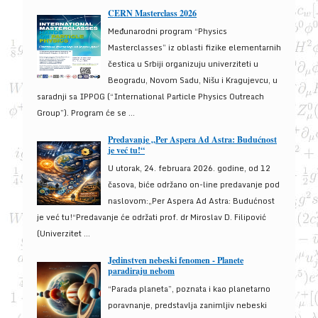
CERN Masterclass 2026
Međunarodni program “Physics
Masterclasses” iz oblasti fizike elementarnih
čestica u Srbiji organizuju univerziteti u
Beogradu, Novom Sadu, Nišu i Kragujevcu, u
saradnji sa IPPOG (“International Particle Physics Outreach
Group”). Program će se ...
Predavanje „Per Aspera Ad Astra: Budućnost
je već tu!“
U utorak, 24. februara 2026. godine, od 12
časova, biće održano on-line predavanje pod
naslovom:„Per Aspera Ad Astra: Budućnost
je već tu!“Predavanje će održati prof. dr Miroslav D. Filipović
(Univerzitet ...
Jedinstven nebeski fenomen - Planete
paradiraju nebom
“Parada planeta”, poznata i kao planetarno
poravnanje, predstavlja zanimljiv nebeski