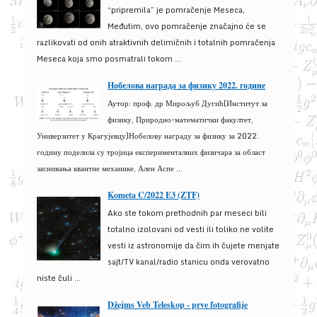
“pripremila” je pomračenje Meseca,
Međutim, ovo pomračenje značajno će se
razlikovati od onih atraktivnih delimičnih i totalnih pomračenja
Meseca koja smo posmatrali tokom ...
Нобелова награда за физику 2022. године
Аутор: проф. др Мирољуб Дугић(Институт за
физику, Природно-математички факултет,
Универзитет у Крагујевцу)Нобелову награду за физику за 2022.
годину поделила су тројица експерименталних физичара за област
заснивања квантне механике, Ален Аспе ...
Kometa C/2022 E3 (ZTF)
Ako ste tokom prethodnih par meseci bili
totalno izolovani od vesti ili toliko ne volite
vesti iz astronomije da čim ih čujete menjate
sajt/TV kanal/radio stanicu onda verovatno
niste čuli ...
Džejms Veb Teleskop - prve fotografije