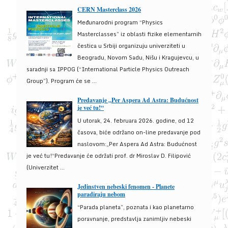
CERN Masterclass 2026
Međunarodni program “Physics
Masterclasses” iz oblasti fizike elementarnih
čestica u Srbiji organizuju univerziteti u
Beogradu, Novom Sadu, Nišu i Kragujevcu, u
saradnji sa IPPOG (“International Particle Physics Outreach
Group”). Program će se ...
Predavanje „Per Aspera Ad Astra: Budućnost
je već tu!“
U utorak, 24. februara 2026. godine, od 12
časova, biće održano on-line predavanje pod
naslovom:„Per Aspera Ad Astra: Budućnost
je već tu!“Predavanje će održati prof. dr Miroslav D. Filipović
(Univerzitet ...
Jedinstven nebeski fenomen - Planete
paradiraju nebom
“Parada planeta”, poznata i kao planetarno
poravnanje, predstavlja zanimljiv nebeski