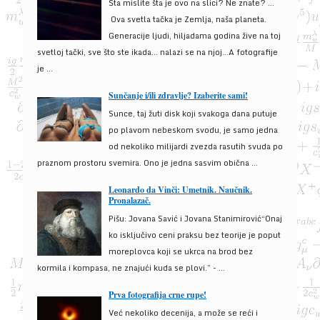
Šta mislite šta je ovo na slici? Ne znate? …
Ova svetla tačka je Zemlja, naša planeta.
Generacije ljudi, hiljadama godina žive na toj
svetloj tački, sve što ste ikada… nalazi se na njoj…A fotografije
je ...
Sunčanje i/ili zdravlje? Izaberite sami!
Sunce, taj žuti disk koji svakoga dana putuje
po plavom nebeskom svodu, je samo jedna
od nekoliko milijardi zvezda rasutih svuda po
praznom prostoru svemira. Ono je jedna sasvim obična ...
Leonardo da Vinči: Umetnik. Naučnik.
Pronalazač.
Pišu: Jovana Savić i Jovana Stanimirović“Onaj
ko isključivo ceni praksu bez teorije je poput
moreplovca koji se ukrca na brod bez
kormila i kompasa, ne znajući kuda se plovi.” - ...
Prva fotografija crne rupe!
Već nekoliko decenija, a može se reći i