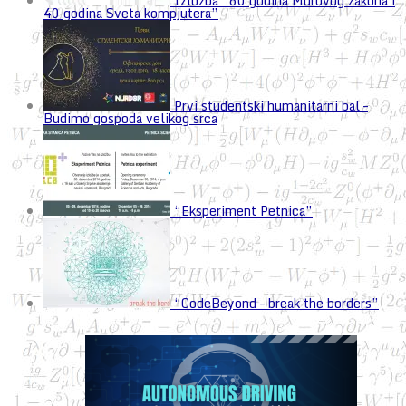
Izložba “60 godina Murovog zakona i
40 godina Sveta kompjutera”
Prvi studentski humanitarni bal –
Budimo gospoda velikog srca
“Eksperiment Petnica”
“CodeBeyond – break the borders”