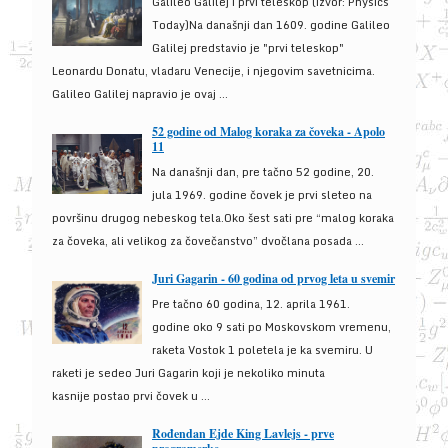
Galileo Galilej i prvi teleskop (izvor: Physics
Today)Na današnji dan 1609. godine Galileo
Galilej predstavio je "prvi teleskop"
Leonardu Donatu, vladaru Venecije, i njegovim savetnicima.
Galileo Galilej napravio je ovaj ...
52 godine od Malog koraka za čoveka - Apolo
11
Na današnji dan, pre tačno 52 godine, 20.
jula 1969. godine čovek je prvi sleteo na
površinu drugog nebeskog tela.Oko šest sati pre “malog koraka
za čoveka, ali velikog za čovečanstvo” dvočlana posada ...
Juri Gagarin - 60 godina od prvog leta u svemir
Pre tačno 60 godina, 12. aprila 1961.
godine oko 9 sati po Moskovskom vremenu,
raketa Vostok 1 poletela je ka svemiru. U
raketi je sedeo Juri Gagarin koji je nekoliko minuta
kasnije postao prvi čovek u ...
Rođendan Ejde King Lavlejs - prve