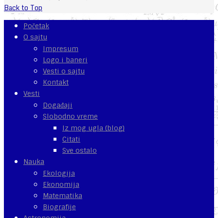
Back to Top
Početak
O sajtu
Impresum
Logo i baneri
Vesti o sajtu
Kontakt
Vesti
Događaji
Slobodno vreme
Iz mog ugla (blog)
Citati
Sve ostalo
Nauka
Ekologija
Ekonomija
Matematika
Biografije
Astronomija