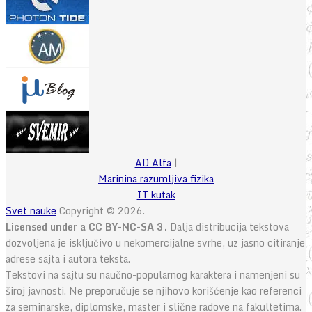
AD Alfa
|
Marinina razumljiva fizika
IT kutak
Svet nauke
Copyright © 2026.
Licensed under a CC BY-NC-SA 3.
Dalja distribucija tekstova
dozvoljena je isključivo u nekomercijalne svrhe, uz jasno citiranje
adrese sajta i autora teksta.
Tekstovi na sajtu su naučno-popularnog karaktera i namenjeni su
široj javnosti. Ne preporučuje se njihovo korišćenje kao referenci
za seminarske, diplomske, master i slične radove na fakultetima.