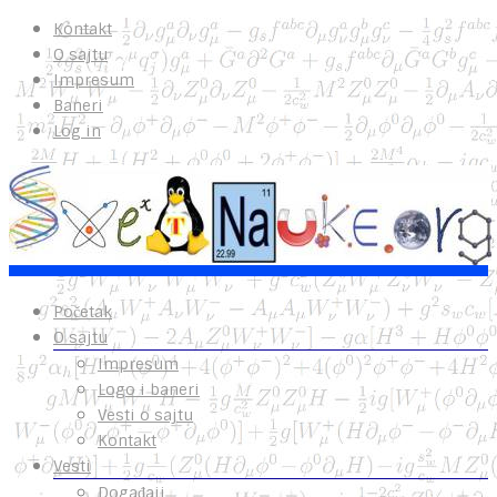
Kontakt
O sajtu
Impresum
Baneri
Log in
Početak
O sajtu
Impresum
Logo i baneri
Vesti o sajtu
Kontakt
Vesti
Događaji