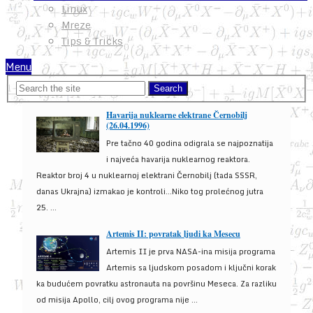
Linux
Mreze
Tips & Tricks
Menu
Havarija nuklearne elektrane Černobilj
(26.04.1996)
Pre tačno 40 godina odigrala se najpoznatija
i najveća havarija nuklearnog reaktora.
Reaktor broj 4 u nuklearnoj elektrani Černobilj (tada SSSR,
danas Ukrajna) izmakao je kontroli...Niko tog prolećnog jutra
25. ...
Artemis II: povratak ljudi ka Mesecu
Artemis II je prva NASA-ina misija programa
Artemis sa ljudskom posadom i ključni korak
ka budućem povratku astronauta na površinu Meseca. Za razliku
od misija Apollo, cilj ovog programa nije ...