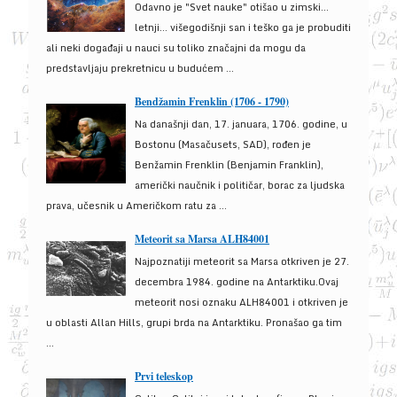
Odavno je "Svet nauke" otišao u zimski...
letnji... višegodišnji san i teško ga je probuditi
ali neki događaji u nauci su toliko značajni da mogu da
predstavljaju prekretnicu u budućem ...
Bendžamin Frenklin (1706 - 1790)
Na današnji dan, 17. januara, 1706. godine, u
Bostonu (Masačusets, SAD), rođen je
Benžamin Frenklin (Benjamin Franklin),
američki naučnik i političar, borac za ljudska
prava, učesnik u Američkom ratu za ...
Meteorit sa Marsa ALH84001
Najpoznatiji meteorit sa Marsa otkriven je 27.
decembra 1984. godine na Antarktiku.Ovaj
meteorit nosi oznaku ALH84001 i otkriven je
u oblasti Allan Hills, grupi brda na Antarktiku. Pronašao ga tim
...
Prvi teleskop