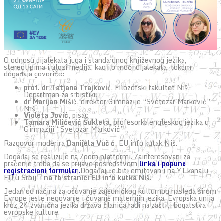
O odnosu dijalekata juga i standardnog književnog jezika,
stereotipima i ulozi medija, kao i o moći dijalekata, tokom
događaja govoriće:
prof. dr Tatjana Trajković
, Filozofski fakultet Niš,
Departman za srbistiku
dr Marijan Mišić
, direktor Gimnazije “Svetozar Marković”
Niš
Violeta Jović
, pisac
Tamara Milićević Šukleta
, profesorka engleskog jezika u
Gimnaziji “Svetozar Marković”
Razgovor moderira
Danijela Vučić
, EU info kutak Niš.
Događaj se realizuje na Zoom platformi. Zainteresovani za
praćenje treba da se prijave posredstvom
linka i popune
registracioni formular.
Događaj će biti emitovan i na YT kanalu
EU u Srbiji i
na fb stranici EU info kutka Niš.
Jedan od načina za očuvanje zajedničkog kulturnog nasleđa širom
Evrope jeste negovanje i čuvanje maternjih jezika. Evropska unija
kroz 24 zvanična jezika država članica radi na zaštiti bogatstva
evropske kulture.