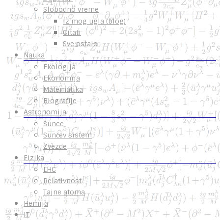
Slobodno vreme
Iz mog ugla (blog)
Citati
Sve ostalo
Nauka
Ekologija
Ekonomija
Matematika
Biografije
Astronomija
Sunce
Sunčev sistem
Zvezde
Fizika
LHC
Relativnost
Tajne atoma
Hemija
IT