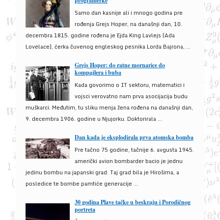
programerke
Samo dan kasnije ali i mnogo godina pre
rođenja Grejs Hoper, na današnji dan, 10.
decembra 1815. godine rođena je Ejda King Lavlejs (Ada
Lovelace), ćerka čuvenog engleskog pesnika Lorda Bajrona, ...
Grejs Hoper: do ratne mornarice do
kompajlera i buba
Kada govorimo o IT sektoru, matematici i
vojsci verovatno nam prva asocijacija budu
muškarci. Međutim, tu sliku menja žena rođena na današnji dan,
9. decembra 1906. godine u Njujorku. Doktorirala ...
Dan kada je eksplodirala prva atomska bomba
Pre tačno 75 godine, tačnije 6. avgusta 1945.
američki avion bombarder bacio je jednu
jedinu bombu na japanski grad. Taj grad bila je Hirošima, a
posledice te bombe pamtiće generacije ...
30 godina Plave tačke u beskraju i Porodičnog
portreta