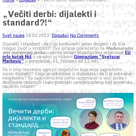
„Večiti derbi: dijalekti i
standard?!“
Svet nauke
18.02.2022.
Događaji
No Comments
Dijalekti i standard – da li su konkurenti jedan drugom i da li je
moguć život u simbiozi? Ovo pitanje pokrećemo na
Međunarodni
dan maternjeg jezika
u okviru onlajn događaja koji organizuje
EU
info kutak Niš
u saradnji sa niškom
Gimnazijom “Svetozar
Marković”
u ponedeljak, 21. februara od 13 sati.
Da li smo nesvesno ugrozili bogatstvo koje nose jugoistočni
srpski dijalekti? Čega se odričemo iz dijalekata i da li je odricanje
neophodno? Sa sagovornicima ćemo razgovarati o vezi jezika i
društvene realnosti i kako podstaći samopouzdanje kod govornika,
naročito mladih?