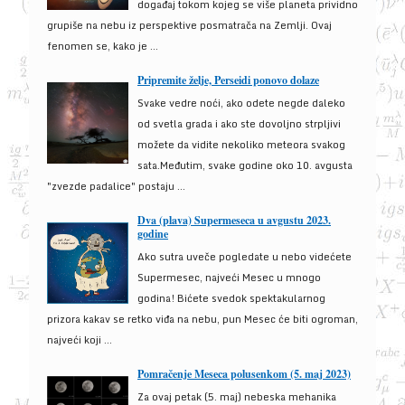
događaj tokom kojeg se više planeta prividno
grupiše na nebu iz perspektive posmatrača na Zemlji. Ovaj
fenomen se, kako je ...
Pripremite želje, Perseidi ponovo dolaze
Svake vedre noći, ako odete negde daleko
od svetla grada i ako ste dovoljno strpljivi
možete da vidite nekoliko meteora svakog
sata.Međutim, svake godine oko 10. avgusta
"zvezde padalice" postaju ...
Dva (plava) Supermeseca u avgustu 2023.
godine
Ako sutra uveče pogledate u nebo videćete
Supermesec, najveći Mesec u mnogo
godina! Bićete svedok spektakularnog
prizora kakav se retko viđa na nebu, pun Mesec će biti ogroman,
najveći koji ...
Pomračenje Meseca polusenkom (5. maj 2023)
Za ovaj petak (5. maj) nebeska mehanika