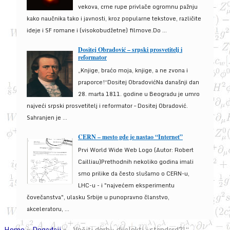
vekova, crne rupe privlače ogromnu pažnju
kako naučnika tako i javnosti, kroz popularne tekstove, različite
ideje i SF romane i (visokobudžetne) filmove.Do ...
Dositej Obradović – srpski prosvetitelj i
reformator
„Knjige, braćo moja, knjige, a ne zvona i
praporce!“Dositej ObradovićNa današnji dan
28. marta 1811. godine u Beogradu je umro
najveći srpski prosvetitelj i reformator – Dositej Obradović.
Sahranjen je ...
CERN – mesto gde je nastao “Internet”
Prvi World Wide Web Logo (Autor: Robert
Cailliau)Prethodnih nekoliko godina imali
smo prilike da često slušamo o CERN-u,
LHC-u - i "najvećem eksperimentu
čovečanstva", ulasku Srbije u punopravno članstvo,
akceleratoru, ...
Home
»
Događaji
»
„Večiti derbi: dijalekti i standard?!“