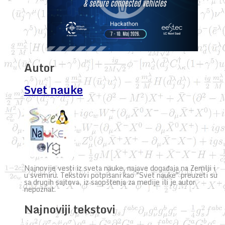
Autor
Svet nauke
Najnovije vesti iz sveta nauke, najave događaja na Zemlji i
u svemiru. Tekstovi potpisani kao "Svet nauke" preuzeti su
sa drugih sajtova, iz saopštenja za medije ili je autor
nepoznat.
Najnoviji tekstovi