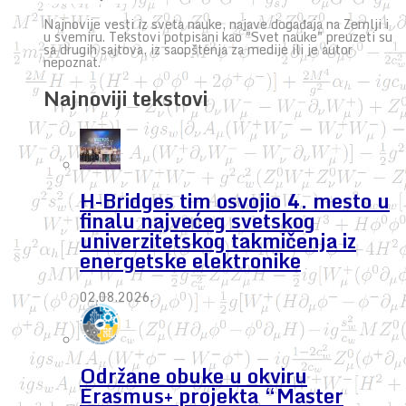
Najnovije vesti iz sveta nauke, najave događaja na Zemlji i
u svemiru. Tekstovi potpisani kao "Svet nauke" preuzeti su
sa drugih sajtova, iz saopštenja za medije ili je autor
nepoznat.
Najnoviji tekstovi
H-Bridges tim osvojio 4. mesto u
finalu najvećeg svetskog
univerzitetskog takmičenja iz
energetske elektronike
02.08.2026.
Održane obuke u okviru
Erasmus+ projekta “Master