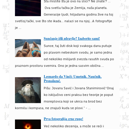
Šta mislite šta je ovo na slici? Ne znate? …
Ova svetla tačka je Zemlja, naša planeta.
Generacije ljudi, hiljadama godina žive na toj
svetloj tački, sve što ste ikada… nalazi se na njoj…A fotografije
je ...
Sunčanje i/ili zdravlje? Izaberite sami!
Sunce, taj žuti disk koji svakoga dana putuje
po plavom nebeskom svodu, je samo jedna
od nekoliko milijardi zvezda rasutih svuda po
praznom prostoru svemira. Ono je jedna sasvim obična ...
Leonardo da Vinči: Umetnik. Naučnik.
Pronalazač.
Pišu: Jovana Savić i Jovana Stanimirović“Onaj
ko isključivo ceni praksu bez teorije je poput
moreplovca koji se ukrca na brod bez
kormila i kompasa, ne znajući kuda se plovi.” - ...
Prva fotografija crne rupe!
Već nekoliko decenija, a može se reći i