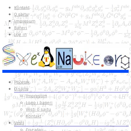
Kontakt
O sajtu
Impresum
Baneri
Log in
Početak
O sajtu
Impresum
Logo i baneri
Vesti o sajtu
Kontakt
Vesti
Događaji