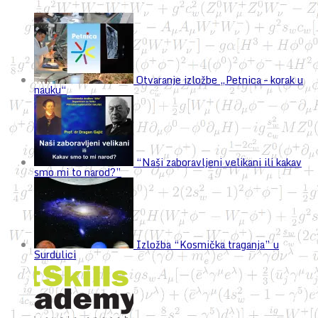
Otvaranje izložbe „Petnica – korak u
nauku“
“Naši zaboravljeni velikani ili kakav
smo mi to narod?”
Izložba “Kosmička traganja” u
Surdulici