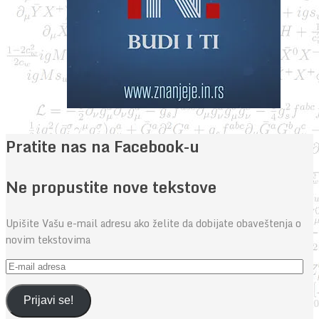
Pratite nas na Facebook-u
Ne propustite nove tekstove
Upišite Vašu e-mail adresu ako želite da dobijate obaveštenja o
novim tekstovima
E-
mail
adresa
Prijavi se!