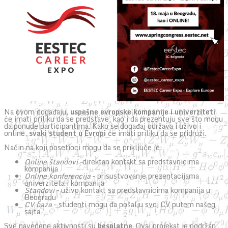
Na ovom događaju,
uspešne evropske kompanije i univerziteti
će imati priliku da se predstave, kao i da prezentuju sve što mogu
da ponude participantima. Kako se događaj održava i uživo i
online,
svaki student u Evropi
će imati priliku da se pridruži.
Način na koji posetioci mogu da se priključe je:
Online štandovi –
direktan kontakt sa predstavnicima
kompanija
Online konferencija
– prisustvovanje prezentacijama
univerziteta i kompanija
Štandovi
– uživo kontakt sa predstavnicima kompanija u
Beogradu
CV baza
– studenti mogu da pošalju svoj CV putem našeg
sajta
Sve navedene aktivnosti su
besplatne
. Ovaj projekat je podržan