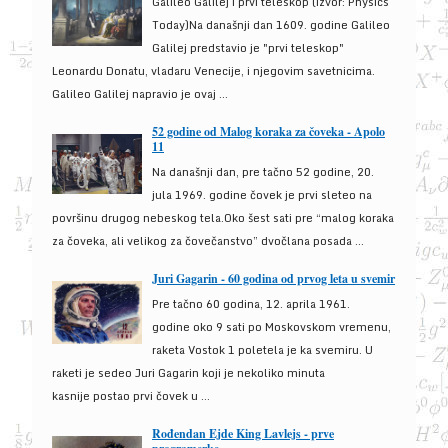
Galileo Galilej i prvi teleskop (izvor: Physics
Today)Na današnji dan 1609. godine Galileo
Galilej predstavio je "prvi teleskop"
Leonardu Donatu, vladaru Venecije, i njegovim savetnicima.
Galileo Galilej napravio je ovaj ...
52 godine od Malog koraka za čoveka - Apolo
11
Na današnji dan, pre tačno 52 godine, 20.
jula 1969. godine čovek je prvi sleteo na
površinu drugog nebeskog tela.Oko šest sati pre “malog koraka
za čoveka, ali velikog za čovečanstvo” dvočlana posada ...
Juri Gagarin - 60 godina od prvog leta u svemir
Pre tačno 60 godina, 12. aprila 1961.
godine oko 9 sati po Moskovskom vremenu,
raketa Vostok 1 poletela je ka svemiru. U
raketi je sedeo Juri Gagarin koji je nekoliko minuta
kasnije postao prvi čovek u ...
Rođendan Ejde King Lavlejs - prve