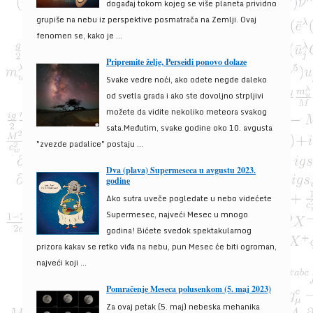
događaj tokom kojeg se više planeta prividno
grupiše na nebu iz perspektive posmatrača na Zemlji. Ovaj
fenomen se, kako je ...
Pripremite želje, Perseidi ponovo dolaze
Svake vedre noći, ako odete negde daleko
od svetla grada i ako ste dovoljno strpljivi
možete da vidite nekoliko meteora svakog
sata.Međutim, svake godine oko 10. avgusta
"zvezde padalice" postaju ...
Dva (plava) Supermeseca u avgustu 2023.
godine
Ako sutra uveče pogledate u nebo videćete
Supermesec, najveći Mesec u mnogo
godina! Bićete svedok spektakularnog
prizora kakav se retko viđa na nebu, pun Mesec će biti ogroman,
najveći koji ...
Pomračenje Meseca polusenkom (5. maj 2023)
Za ovaj petak (5. maj) nebeska mehanika