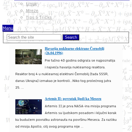
Linux
Mreze
Tips & Tricks
Menu
Havarija nuklearne elektrane Černobilj
(26.04.1996)
Pre tačno 40 godina odigrala se najpoznatija
i najveća havarija nuklearnog reaktora.
Reaktor broj 4 u nuklearnoj elektrani Černobilj (tada SSSR,
danas Ukrajna) izmakao je kontroli...Niko tog prolećnog jutra
25. ...
Artemis II: povratak ljudi ka Mesecu
Artemis II je prva NASA-ina misija programa
Artemis sa ljudskom posadom i ključni korak
ka budućem povratku astronauta na površinu Meseca. Za razliku
od misija Apollo, cilj ovog programa nije ...