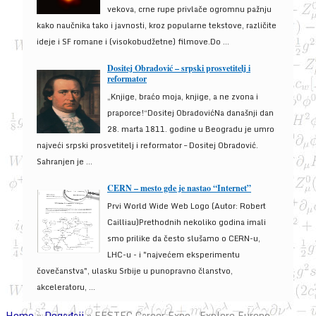
vekova, crne rupe privlače ogromnu pažnju
kako naučnika tako i javnosti, kroz popularne tekstove, različite
ideje i SF romane i (visokobudžetne) filmove.Do ...
Dositej Obradović – srpski prosvetitelj i
reformator
„Knjige, braćo moja, knjige, a ne zvona i
praporce!“Dositej ObradovićNa današnji dan
28. marta 1811. godine u Beogradu je umro
najveći srpski prosvetitelj i reformator – Dositej Obradović.
Sahranjen je ...
CERN – mesto gde je nastao “Internet”
Prvi World Wide Web Logo (Autor: Robert
Cailliau)Prethodnih nekoliko godina imali
smo prilike da često slušamo o CERN-u,
LHC-u - i "najvećem eksperimentu
čovečanstva", ulasku Srbije u punopravno članstvo,
akceleratoru, ...
Home
»
Događaji
»
EESTEC Career Expo – Explore Europe