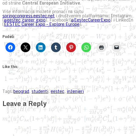
od strane
Central European Initiative
.
Više informacija možete pronaći na sajtu
springcongress.eestec.net
i društvenim platformama: Instagram
(
@eestec_career_expo
), Facebook (
@EestecCareerExpo
) i LinkedIn
(
EESTEC Career Expo – Explore Europe
).
Podeli:
Like this:
Tags:
beograd
,
studenti
,
eestec
,
inženjeri
Leave a Reply