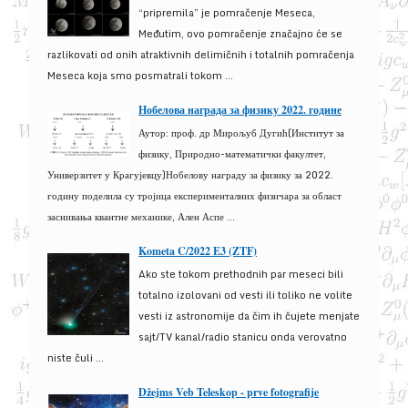
“pripremila” je pomračenje Meseca,
Međutim, ovo pomračenje značajno će se
razlikovati od onih atraktivnih delimičnih i totalnih pomračenja
Meseca koja smo posmatrali tokom ...
Нобелова награда за физику 2022. године
Аутор: проф. др Мирољуб Дугић(Институт за
физику, Природно-математички факултет,
Универзитет у Крагујевцу)Нобелову награду за физику за 2022.
годину поделила су тројица експерименталних физичара за област
заснивања квантне механике, Ален Аспе ...
Kometa C/2022 E3 (ZTF)
Ako ste tokom prethodnih par meseci bili
totalno izolovani od vesti ili toliko ne volite
vesti iz astronomije da čim ih čujete menjate
sajt/TV kanal/radio stanicu onda verovatno
niste čuli ...
Džejms Veb Teleskop - prve fotografije