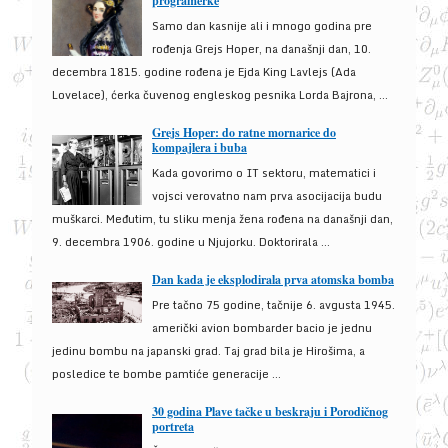
programerke
Samo dan kasnije ali i mnogo godina pre
rođenja Grejs Hoper, na današnji dan, 10.
decembra 1815. godine rođena je Ejda King Lavlejs (Ada
Lovelace), ćerka čuvenog engleskog pesnika Lorda Bajrona, ...
Grejs Hoper: do ratne mornarice do
kompajlera i buba
Kada govorimo o IT sektoru, matematici i
vojsci verovatno nam prva asocijacija budu
muškarci. Međutim, tu sliku menja žena rođena na današnji dan,
9. decembra 1906. godine u Njujorku. Doktorirala ...
Dan kada je eksplodirala prva atomska bomba
Pre tačno 75 godine, tačnije 6. avgusta 1945.
američki avion bombarder bacio je jednu
jedinu bombu na japanski grad. Taj grad bila je Hirošima, a
posledice te bombe pamtiće generacije ...
30 godina Plave tačke u beskraju i Porodičnog
portreta