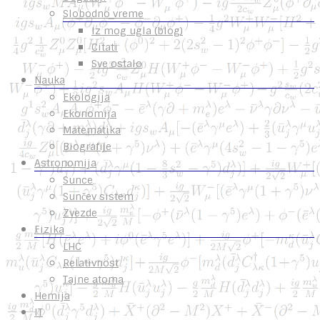
Slobodno vreme
Iz mog ugla (blog)
Citati
Sve ostalo
Nauka
Ekologija
Ekonomija
Matematika
Biografije
Astronomija
Sunce
Sunčev sistem
Zvezde
Fizika
LHC
Relativnost
Tajne atoma
Hemija
IT