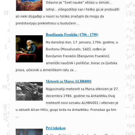
Odavno je "Svet nauke" otišao u zimski...
letnji... višegodišnji san i teško ga je probuditi
ali neki događaji u nauci su toliko značajni da mogu da
predstavljaju prekretnicu u budućem ...
Bendžamin Frenklin (1706 - 1790)
Na današnji dan, 17. januara, 1706. godine, u
Bostonu (Masačusets, SAD), rođen je
Benžamin Frenklin (Benjamin Franklin),
američki naučnik i političar, borac za ljudska
prava, učesnik u Američkom ratu za ...
Meteorit sa Marsa ALH84001
Najpoznatiji meteorit sa Marsa otkriven je 27.
decembra 1984. godine na Antarktiku.Ovaj
meteorit nosi oznaku ALH84001 i otkriven je
u oblasti Allan Hills, grupi brda na Antarktiku. Pronašao ga tim
...
Prvi teleskop