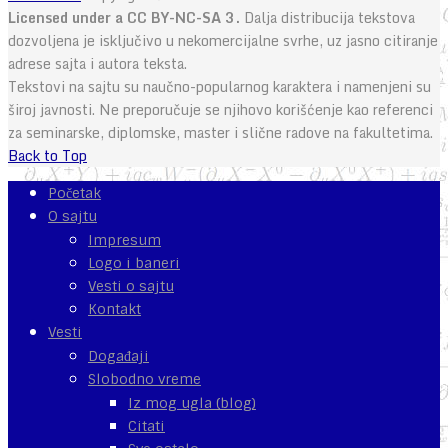
Licensed under a CC BY-NC-SA 3.
Dalja distribucija tekstova
dozvoljena je isključivo u nekomercijalne svrhe, uz jasno citiranje
adrese sajta i autora teksta.
Tekstovi na sajtu su naučno-popularnog karaktera i namenjeni su
široj javnosti. Ne preporučuje se njihovo korišćenje kao referenci
za seminarske, diplomske, master i slične radove na fakultetima.
Back to Top
Početak
O sajtu
Impresum
Logo i baneri
Vesti o sajtu
Kontakt
Vesti
Događaji
Slobodno vreme
Iz mog ugla (blog)
Citati