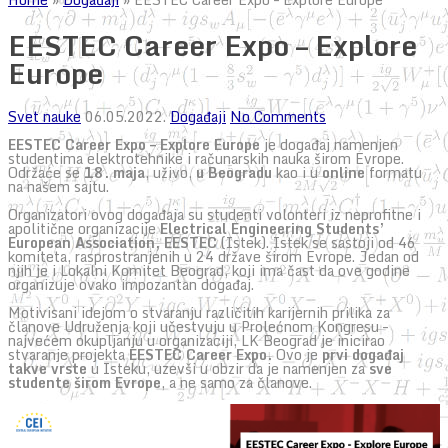
EESTEC Career Expo – Explore
Europe
Svet nauke
06.05.2022.
Događaji
No Comments
EESTEC Career Expo – Explore Europe
je događaj namenjen
studentima elektrotehnike i računarskih nauka širom Evrope.
Održaće se
18. maja
, uživo,
u Beogradu
kao i u
online
formatu
na našem sajtu.
Organizatori ovog događaja su studenti volonteri iz neprofitne i
apolitične organizacije
Electrical Engineering Students’
European Association, EESTEC
(Istek). Istek se sastoji od 46
komiteta, rasprostranjenih u 24 države širom Evrope. Jedan od
njih je i Lokalni Komitet Beograd, koji ima čast da ove godine
organizuje ovako impozantan događaj.
Motivisani idejom o stvaranju različitih karijernih prilika za
članove Udruženja koji učestvuju u Prolećnom Kongresu –
najvećem okupljanju u organizaciji, LK Beograd je inicirao
stvaranje projekta
EESTEC Career Expo.
Ovo je
prvi događaj
takve vrste
u Isteku, uzevši u obzir da je namenjen za
sve
studente širom Evrope
, a ne samo za članove.