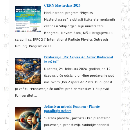
CERN Masterclass 2026
Međunarodni program “Physics
Masterclasses” iz oblasti fizike elementarnih
čestica u Srbiji organizuju univerziteti u
Beogradu, Novom Sadu, Nišu i Kragujevcu, u
saradnji sa IPPOG (“International Particle Physics Outreach
Group”). Program će se ...
Predavanje „Per Aspera Ad Astra: Budućnost
je već tu!“
U utorak, 24. februara 2026. godine, od 12
časova, biće održano on-line predavanje pod
naslovom:„Per Aspera Ad Astra: Budućnost
je već tu!“Predavanje će održati prof. dr Miroslav D. Filipović
(Univerzitet ...
Jedinstven nebeski fenomen - Planete
paradiraju nebom
“Parada planeta”, poznata i kao planetarno
poravnanje, predstavlja zanimljiv nebeski