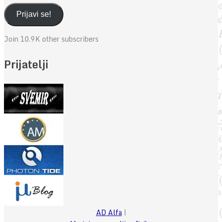
mail
adresa
Prijavi se!
Join 10.9K other subscribers
Prijatelji
AD Alfa
|