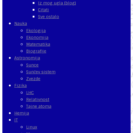
Iz mog ugla (blog)
Citati
Sve ostalo
Nauka
Ekologija
Ekonomija
Matematika
Biografije
Astronomija
Sunce
Sunčev sistem
Zvezde
Fizika
LHC
Relativnost
Tajne atoma
Hemija
IT
Linux