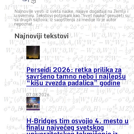
Najnovije vesti iz sveta nauke, najave događaja na Zemlji i
u svemiru. Tekstovi potpisani kao "Svet nauke" preuzeti su
sa drugih sajtova, iz saopštenja za medije ili je autor
nepoznat.
Najnoviji tekstovi
Perseidi 2026: retka prilika za
savršeno tamno nebo i najlepšu
“kišu zvezda padalica” godine
07.08.2026.
H-Bridges tim osvojio 4. mesto u
finalu najvećeg svetskog
univerzitetskog takmičenja iz