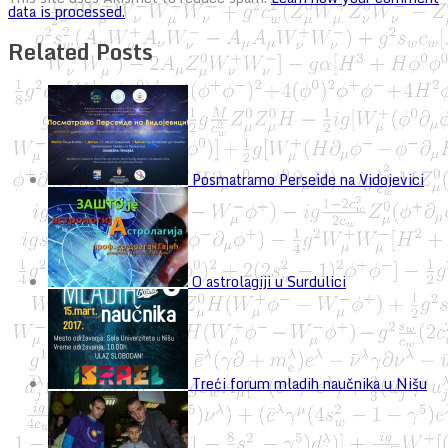
data is processed.
Related Posts
Posmatramo Perseide na Vidojevici
O astrolagiji u Surdulici
Treći forum mladih naučnika u Nišu