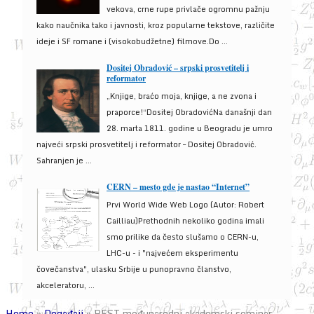
vekova, crne rupe privlače ogromnu pažnju
kako naučnika tako i javnosti, kroz popularne tekstove, različite
ideje i SF romane i (visokobudžetne) filmove.Do ...
Dositej Obradović – srpski prosvetitelj i
reformator
„Knjige, braćo moja, knjige, a ne zvona i
praporce!“Dositej ObradovićNa današnji dan
28. marta 1811. godine u Beogradu je umro
najveći srpski prosvetitelj i reformator – Dositej Obradović.
Sahranjen je ...
CERN – mesto gde je nastao “Internet”
Prvi World Wide Web Logo (Autor: Robert
Cailliau)Prethodnih nekoliko godina imali
smo prilike da često slušamo o CERN-u,
LHC-u - i "najvećem eksperimentu
čovečanstva", ulasku Srbije u punopravno članstvo,
akceleratoru, ...
Home
»
Događaji
»
BEST međunarodni akademski seminar –