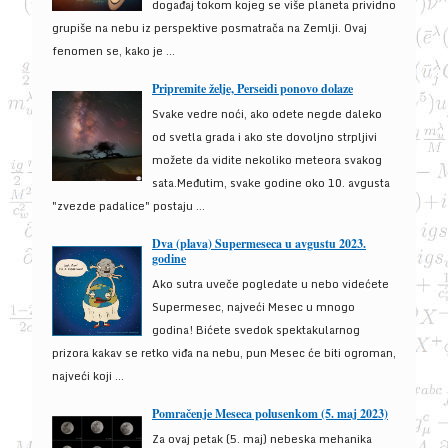
događaj tokom kojeg se više planeta prividno
grupiše na nebu iz perspektive posmatrača na Zemlji. Ovaj
fenomen se, kako je ...
Pripremite želje, Perseidi ponovo dolaze
Svake vedre noći, ako odete negde daleko
od svetla grada i ako ste dovoljno strpljivi
možete da vidite nekoliko meteora svakog
sata.Međutim, svake godine oko 10. avgusta
"zvezde padalice" postaju ...
Dva (plava) Supermeseca u avgustu 2023.
godine
Ako sutra uveče pogledate u nebo videćete
Supermesec, najveći Mesec u mnogo
godina! Bićete svedok spektakularnog
prizora kakav se retko viđa na nebu, pun Mesec će biti ogroman,
najveći koji ...
Pomračenje Meseca polusenkom (5. maj 2023)
Za ovaj petak (5. maj) nebeska mehanika