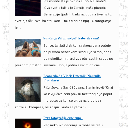
Šta mislite šta je ovo na slici? Ne znate? …
Ova svetla tačka je Zemlja, naša planeta.
Generacije ljudi, hiljadama godina žive na toj
svetloj tački, sve što ste ikada… nalazi se na njoj…A fotografije
je ...
Sunčanje i/ili zdravlje? Izaberite sami!
Sunce, taj žuti disk koji svakoga dana putuje
po plavom nebeskom svodu, je samo jedna
od nekoliko milijardi zvezda rasutih svuda po
praznom prostoru svemira. Ono je jedna sasvim obična ...
Leonardo da Vinči: Umetnik. Naučnik.
Pronalazač.
Pišu: Jovana Savić i Jovana Stanimirović“Onaj
ko isključivo ceni praksu bez teorije je poput
moreplovca koji se ukrca na brod bez
kormila i kompasa, ne znajući kuda se plovi.” - ...
Prva fotografija crne rupe!
Već nekoliko decenija, a može se reći i