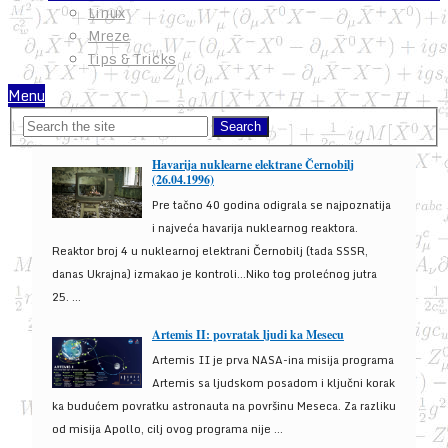
Linux
Mreze
Tips & Tricks
Menu
Havarija nuklearne elektrane Černobilj
(26.04.1996)
Pre tačno 40 godina odigrala se najpoznatija
i najveća havarija nuklearnog reaktora.
Reaktor broj 4 u nuklearnoj elektrani Černobilj (tada SSSR,
danas Ukrajna) izmakao je kontroli...Niko tog prolećnog jutra
25. ...
Artemis II: povratak ljudi ka Mesecu
Artemis II je prva NASA-ina misija programa
Artemis sa ljudskom posadom i ključni korak
ka budućem povratku astronauta na površinu Meseca. Za razliku
od misija Apollo, cilj ovog programa nije ...