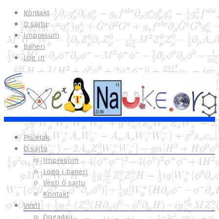
Kontakt
O sajtu
Impresum
Baneri
Log in
Početak
O sajtu
Impresum
Logo i baneri
Vesti o sajtu
Kontakt
Vesti
Događaji