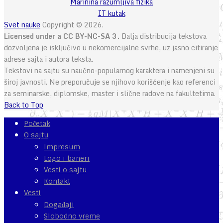
Marinina razumljiva fizika
IT kutak
Svet nauke
Copyright © 2026.
Licensed under a CC BY-NC-SA 3.
Dalja distribucija tekstova
dozvoljena je isključivo u nekomercijalne svrhe, uz jasno citiranje
adrese sajta i autora teksta.
Tekstovi na sajtu su naučno-popularnog karaktera i namenjeni su
široj javnosti. Ne preporučuje se njihovo korišćenje kao referenci
za seminarske, diplomske, master i slične radove na fakultetima.
Back to Top
Početak
O sajtu
Impresum
Logo i baneri
Vesti o sajtu
Kontakt
Vesti
Događaji
Slobodno vreme