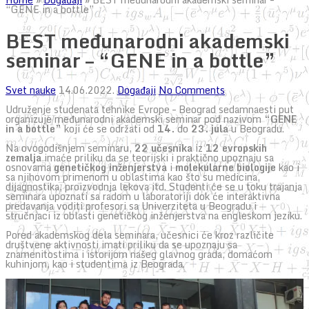
“GENE in a bottle”
BEST međunarodni akademski
seminar – “GENE in a bottle”
Svet nauke
14.06.2022.
Događaji
No Comments
Udruženje studenata tehnike Evrope – Beograd sedamnaesti put
organizuje međunarodni akademski seminar pod nazivom
“GENE
in a bottle”
koji će se održati od
14.
do
23. jula
u Beogradu.
Na ovogodišnjem seminaru,
22 učesnika
iz
12 evropskih
zemalja
imaće priliku da se teorijski i praktično upoznaju sa
osnovama
genetičkog inženjerstva
i
molekularne biologije
kao i
sa njihovom primenom u oblastima kao što su medicina,
dijagnostika, proizvodnja lekova itd. Studenti će se u toku trajanja
seminara upoznati sa radom u laboratoriji dok će interaktivna
predavanja voditi profesori sa Univerziteta u Beogradu i
stručnjaci iz oblasti genetičkog inženjerstva na engleskom jeziku.
Pored akademskog dela seminara, učesnici će kroz različite
društvene aktivnosti imati priliku da se upoznaju sa
znamenitostima i istorijom našeg glavnog grada, domaćom
kuhinjom, kao i studentima iz Beograda.