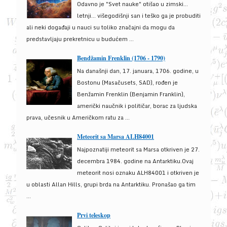
Odavno je "Svet nauke" otišao u zimski...
letnji... višegodišnji san i teško ga je probuditi
ali neki događaji u nauci su toliko značajni da mogu da
predstavljaju prekretnicu u budućem ...
Bendžamin Frenklin (1706 - 1790)
Na današnji dan, 17. januara, 1706. godine, u
Bostonu (Masačusets, SAD), rođen je
Benžamin Frenklin (Benjamin Franklin),
američki naučnik i političar, borac za ljudska
prava, učesnik u Američkom ratu za ...
Meteorit sa Marsa ALH84001
Najpoznatiji meteorit sa Marsa otkriven je 27.
decembra 1984. godine na Antarktiku.Ovaj
meteorit nosi oznaku ALH84001 i otkriven je
u oblasti Allan Hills, grupi brda na Antarktiku. Pronašao ga tim
...
Prvi teleskop