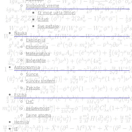
Slobodno vreme
Iz mog ugla (blog)
Citati
Sve ostalo
Nauka
Ekologija
Ekonomija
Matematika
Biografije
Astronomija
Sunce
Sunčev sistem
Zvezde
Fizika
LHC
Relativnost
Tajne atoma
Hemija
IT