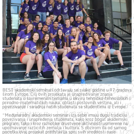
BEST akademski seminari održavaju se svake godine u 97 gradova
širom Evrope. Cilj ovih projekata je unapređivanje znanja
studenata o savremenim temama u okviru tehničko-tehnoloških i
prirodno-matematičkih nauka, oblasti poslovnih veština, ali i
povezivanje i saradnja naših studenata sa studentima iz Evrope.
“Međunarodni akademski seminari iza sebe imaju dugu tradiciju
povezivanja i unapređenja studenata, kako kroz bogat akademski
program, tako i kroz raznolike drustvene aktivnosti usmerene na
upoznavanje razlicitih zemalja i kultura. S obzirom da od samog
pocetka ovaj projekat predstavlja spoj svih vrednosti nase