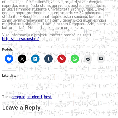
organizacije – fleksibilnosti, zabave, prijateljstva, učenja i
napretka, nije ni čudo sto je, upravo on, postao nezaobilazna
prilika za mnoge studente Univerziteta širom Evrope. I ove
godine, poput prethodnih, sigurni smo da će 22 odabrana
studenta iz Beograda poneti lepe utiske i sećanja, kako o
zanimljivim predavanjima na temu genetičkog inženjeringa i
molekularne biologije , tako i o našem Beogradu, Srbiji i srpskoj
kulturi” – kaže Milica Galjak, glavni organizator.
Više informacija o projektu možete pronaći na sajtu
http://course.best.rs/
Podeli:
Like this:
Tags:
beograd
,
studenti
,
best
Leave a Reply