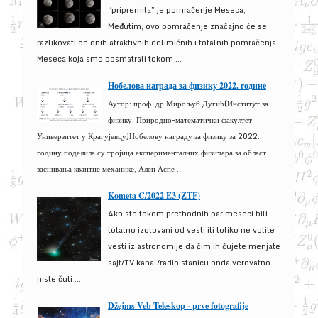
“pripremila” je pomračenje Meseca,
Međutim, ovo pomračenje značajno će se
razlikovati od onih atraktivnih delimičnih i totalnih pomračenja
Meseca koja smo posmatrali tokom ...
Нобелова награда за физику 2022. године
Аутор: проф. др Мирољуб Дугић(Институт за
физику, Природно-математички факултет,
Универзитет у Крагујевцу)Нобелову награду за физику за 2022.
годину поделила су тројица експерименталних физичара за област
заснивања квантне механике, Ален Аспе ...
Kometa C/2022 E3 (ZTF)
Ako ste tokom prethodnih par meseci bili
totalno izolovani od vesti ili toliko ne volite
vesti iz astronomije da čim ih čujete menjate
sajt/TV kanal/radio stanicu onda verovatno
niste čuli ...
Džejms Veb Teleskop - prve fotografije