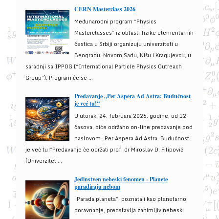
CERN Masterclass 2026
Međunarodni program “Physics
Masterclasses” iz oblasti fizike elementarnih
čestica u Srbiji organizuju univerziteti u
Beogradu, Novom Sadu, Nišu i Kragujevcu, u
saradnji sa IPPOG (“International Particle Physics Outreach
Group”). Program će se ...
Predavanje „Per Aspera Ad Astra: Budućnost
je već tu!“
U utorak, 24. februara 2026. godine, od 12
časova, biće održano on-line predavanje pod
naslovom:„Per Aspera Ad Astra: Budućnost
je već tu!“Predavanje će održati prof. dr Miroslav D. Filipović
(Univerzitet ...
Jedinstven nebeski fenomen - Planete
paradiraju nebom
“Parada planeta”, poznata i kao planetarno
poravnanje, predstavlja zanimljiv nebeski