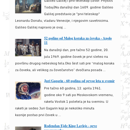
Galileo Galilej i prvi teleskop (izvor: Physics
Today)Na današnji dan 1609. godine Galileo
Galilej predstavio je "prvi teleskop"
Leonardu Donatu, vladaru Venecije, i njegovim savetnicima.
Galileo Galilej napravio je ovaj ...
52 godine od Malog koraka za čoveka - Apolo
11
Na današnji dan, pre tačno 52 godine, 20.
jula 1969. godine čovek je prvi sleteo na
površinu drugog nebeskog tela.Oko šest sati pre “malog koraka
za čoveka, ali velikog za čovečanstvo” dvočlana posada ...
Juri Gagarin - 60 godina od prvog leta u svemir
Pre tačno 60 godina, 12. aprila 1961.
godine oko 9 sati po Moskovskom vremenu,
raketa Vostok 1 poletela je ka svemiru. U
raketi je sedeo Juri Gagarin koji je nekoliko minuta
kasnije postao prvi čovek u ...
Rođendan Ejde King Lavlejs - prve