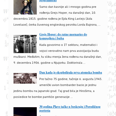
programerke
Samo dan kasnije ali i mnogo godina pre
rođenja Grejs Hoper, na današnji dan, 10.
decembra 1815. godine rođena je Ejda King Lavlejs (Ada
Lovelace), ćerka čuvenog engleskog pesnika Lorda Bajrona, ...
Grejs Hoper: do ratne mornarice do
kompajlera i buba
Kada govorimo o IT sektoru, matematici i
vojsci verovatno nam prva asocijacija budu
muškarci. Međutim, tu sliku menja žena rođena na današnji dan,
9. decembra 1906. godine u Njujorku. Doktorirala ...
Dan kada je eksplodirala prva atomska bomba
Pre tačno 75 godine, tačnije 6. avgusta 1945.
američki avion bombarder bacio je jednu
jedinu bombu na japanski grad. Taj grad bila je Hirošima, a
posledice te bombe pamtiće generacije ...
30 godina Plave tačke u beskraju i Porodičnog
portreta