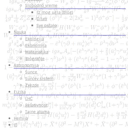
Slobodno vreme
Iz mog ugla (blog)
Citati
Sve ostalo
Nauka
Ekologija
Ekonomija
Matematika
Biografije
Astronomija
Sunce
Sunčev sistem
Zvezde
Fizika
LHC
Relativnost
Tajne atoma
Hemija
IT