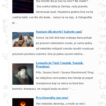
Šta mislite šta je ovo na slici? Ne znate? …
Ova svetla tačka je Zemlja, naša planeta.
Generacije ljudi, hiljadama godina žive na toj
svetloj tački, sve što ste ikada… nalazi se na njoj…A fotografije
je ...
Sunčanje i/ili zdravlje? Izaberite sami!
Sunce, taj žuti disk koji svakoga dana putuje
po plavom nebeskom svodu, je samo jedna
od nekoliko milijardi zvezda rasutih svuda po
praznom prostoru svemira. Ono je jedna sasvim obična ...
Leonardo da Vinči: Umetnik. Naučnik.
Pronalazač.
Pišu: Jovana Savić i Jovana Stanimirović“Onaj
ko isključivo ceni praksu bez teorije je poput
moreplovca koji se ukrca na brod bez
kormila i kompasa, ne znajući kuda se plovi.” - ...
Prva fotografija crne rupe!
Već nekoliko decenija, a može se reći i