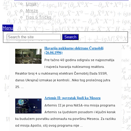
Linux
Mreze
Tips & Tricks
Menu
Havarija nuklearne elektrane Černobilj
(26.04.1996)
Pre tačno 40 godina odigrala se najpoznatija
i najveća havarija nuklearnog reaktora.
Reaktor broj 4 u nuklearnoj elektrani Černobilj (tada SSSR,
danas Ukrajna) izmakao je kontroli...Niko tog prolećnog jutra
25. ...
Artemis II: povratak ljudi ka Mesecu
Artemis II je prva NASA-ina misija programa
Artemis sa ljudskom posadom i ključni korak
ka budućem povratku astronauta na površinu Meseca. Za razliku
od misija Apollo, cilj ovog programa nije ...