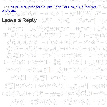
Tags:
fizika
,
alfa
,
predavanje
,
pmf
,
cpn
,
ad alfa
,
niš
,
tunguska
ekslozija
Leave a Reply