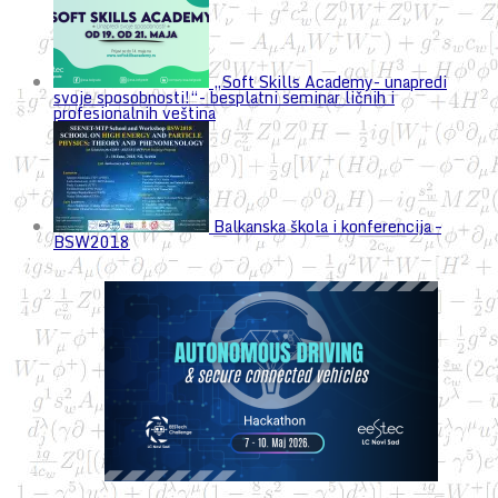
„Soft Skills Academy- unapredi
svoje sposobnosti!“- besplatni seminar ličnih i
profesionalnih veština
Balkanska škola i konferencija –
BSW2018