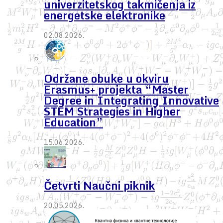
univerzitetskog takmičenja iz
energetske elektronike
02.08.2026.
Održane obuke u okviru
Erasmus+ projekta “Master
Degree in Integrating Innovative
STEM Strategies in Higher
Education”
15.06.2026.
Četvrti Naučni piknik
20.05.2026.