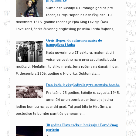
programerke
Samo dan kasnije ali i mnogo godina pre
rođenja Grejs Hoper, na današnji dan, 10.
decembra 1815. godine rođena je Ejda King Lavlejs (Ada
Lovelace), ćerka čuvenog engleskog pesnika Lorda Bajrona, ...
Grejs Hoper: do ratne mornarice do
kompajlera i buba
Kada govorimo o IT sektoru, matematici i
vojsci verovatno nam prva asocijacija budu
muškarci. Međutim, tu sliku menja žena rođena na današnji dan,
9. decembra 1906. godine u Njujorku. Doktorirala ...
Dan kada je eksplodirala prva atomska bomba
Pre tačno 75 godine, tačnije 6. avgusta 1945.
američki avion bombarder bacio je jednu
jedinu bombu na japanski grad. Taj grad bila je Hirošima, a
posledice te bombe pamtiće generacije ...
30 godina Plave tačke u beskraju i Porodičnog
portreta