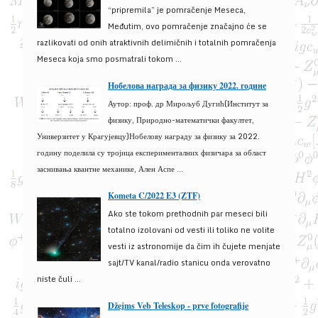
“pripremila” je pomračenje Meseca,
Međutim, ovo pomračenje značajno će se
razlikovati od onih atraktivnih delimičnih i totalnih pomračenja
Meseca koja smo posmatrali tokom ...
Нобелова награда за физику 2022. године
Аутор: проф. др Мирољуб Дугић(Институт за
физику, Природно-математички факултет,
Универзитет у Крагујевцу)Нобелову награду за физику за 2022.
годину поделила су тројица експерименталних физичара за област
заснивања квантне механике, Ален Аспе ...
Kometa C/2022 E3 (ZTF)
Ako ste tokom prethodnih par meseci bili
totalno izolovani od vesti ili toliko ne volite
vesti iz astronomije da čim ih čujete menjate
sajt/TV kanal/radio stanicu onda verovatno
niste čuli ...
Džejms Veb Teleskop - prve fotografije