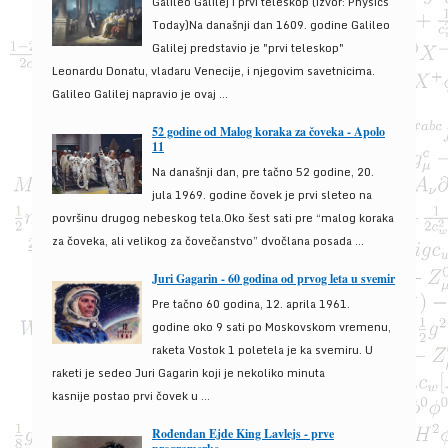
Galileo Galilej i prvi teleskop (izvor: Physics
Today)Na današnji dan 1609. godine Galileo
Galilej predstavio je "prvi teleskop"
Leonardu Donatu, vladaru Venecije, i njegovim savetnicima.
Galileo Galilej napravio je ovaj ...
52 godine od Malog koraka za čoveka - Apolo
11
Na današnji dan, pre tačno 52 godine, 20.
jula 1969. godine čovek je prvi sleteo na
površinu drugog nebeskog tela.Oko šest sati pre “malog koraka
za čoveka, ali velikog za čovečanstvo” dvočlana posada ...
Juri Gagarin - 60 godina od prvog leta u svemir
Pre tačno 60 godina, 12. aprila 1961.
godine oko 9 sati po Moskovskom vremenu,
raketa Vostok 1 poletela je ka svemiru. U
raketi je sedeo Juri Gagarin koji je nekoliko minuta
kasnije postao prvi čovek u ...
Rođendan Ejde King Lavlejs - prve