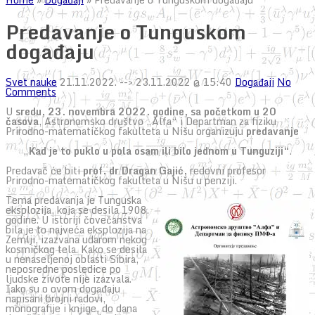
Predavanje o Tunguskom
događaju
Svet nauke
21.11.2022.
--> 23.11.2022 @ 15:40
Događaji
No
Comments
U
sredu
,
2
3
. novembra 2022. godine, sa početkom u 20
časova
, Astronomsko društvo „Alfa“ i Departman za fiziku
Prirodno-matematičkog fakulteta u Nišu organizuju
predavanje
„
Kad je to puklo u pola osam ili bilo jednom u
T
unguziji“
.
Predavač će biti
prof. dr Dragan Gajić,
redovni profesor
Prirodno-matematičkog fakulteta u Nišu u penziji.
Tema predavanja je Tunguska
eksplozija, koja se desila 1908.
godine. U istoriji čovečanstva
bila je to najveća eksplozija na
Zemlji, izazvana udarom nekog
kosmičkog tela. Kako se desila
u nenaseljenoj oblasti Sibira,
neposredne posledice po
ljudske zivote nije izazvala.
Iako su o ovom događaju
napisani brojni radovi,
monografije i knjige, do dana