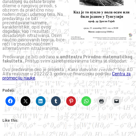
današnjeg su ostale brojne
dileme o njegovoj prirodi, s
obzirom da praktično nisu
nađeni ostaci udarnog tela. Na
predavanju će biti
prezentovane razmere,
karakteristike, opis ovog
događaja, kao i rezultati
dosadašnjih istraživanja. Osim
naučno zasnovanih teorija, biće
reči i o pseudo-naučnim i
alternativnim istraživanjima.
Predavanje će biti održano
u amfiteatru Prirodno-matematičkog
fakulteta.
Pristup svim zaineteresovanima licima je slobodan.
Ovo predavanje deo je projekta „
Kako dohvatiti zvezde?“
koji AD
Alfa realizuje u 2022/23. godini uz finansijsku podršku
Centra za
promociju nauke
.
Podeli:
Like this: