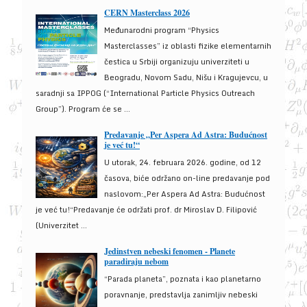
CERN Masterclass 2026
Međunarodni program “Physics
Masterclasses” iz oblasti fizike elementarnih
čestica u Srbiji organizuju univerziteti u
Beogradu, Novom Sadu, Nišu i Kragujevcu, u
saradnji sa IPPOG (“International Particle Physics Outreach
Group”). Program će se ...
Predavanje „Per Aspera Ad Astra: Budućnost
je već tu!“
U utorak, 24. februara 2026. godine, od 12
časova, biće održano on-line predavanje pod
naslovom:„Per Aspera Ad Astra: Budućnost
je već tu!“Predavanje će održati prof. dr Miroslav D. Filipović
(Univerzitet ...
Jedinstven nebeski fenomen - Planete
paradiraju nebom
“Parada planeta”, poznata i kao planetarno
poravnanje, predstavlja zanimljiv nebeski