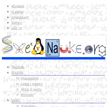
Kontakt
O sajtu
Impresum
Baneri
Log in
Početak
O sajtu
Impresum
Logo i baneri
Vesti o sajtu
Kontakt
Vesti
Događaji