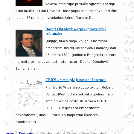
vekova, crne rupe privlače ogromnu pažnju
kako naučnika tako i javnosti, kroz popularne tekstove, različite
ideje i SF romane i (visokobudžetne) filmove.Do ...
Dositej Obradović – srpski prosvetitelj i
reformator
„Knjige, braćo moja, knjige, a ne zvona i
praporce!“Dositej ObradovićNa današnji dan
28. marta 1811. godine u Beogradu je umro
najveći srpski prosvetitelj i reformator – Dositej Obradović.
Sahranjen je ...
CERN – mesto gde je nastao “Internet”
Prvi World Wide Web Logo (Autor: Robert
Cailliau)Prethodnih nekoliko godina imali
smo prilike da često slušamo o CERN-u,
LHC-u - i "najvećem eksperimentu
čovečanstva", ulasku Srbije u punopravno članstvo,
akceleratoru, ...
Home
»
Događaji
»
Predavanje o Tunguskom događaju