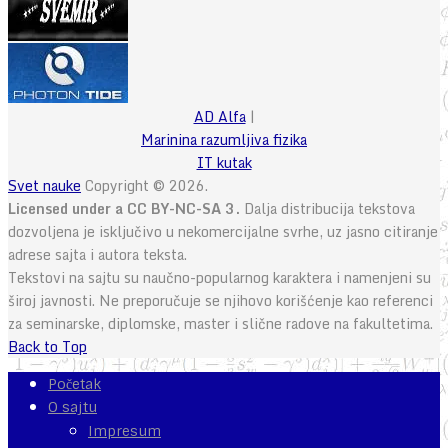
AD Alfa
|
Marinina razumljiva fizika
IT kutak
Svet nauke
Copyright © 2026.
Licensed under a CC BY-NC-SA 3.
Dalja distribucija tekstova
dozvoljena je isključivo u nekomercijalne svrhe, uz jasno citiranje
adrese sajta i autora teksta.
Tekstovi na sajtu su naučno-popularnog karaktera i namenjeni su
široj javnosti. Ne preporučuje se njihovo korišćenje kao referenci
za seminarske, diplomske, master i slične radove na fakultetima.
Back to Top
Početak
O sajtu
Impresum