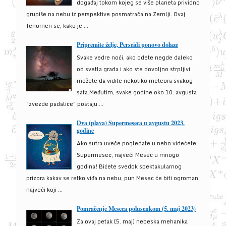
događaj tokom kojeg se više planeta prividno
grupiše na nebu iz perspektive posmatrača na Zemlji. Ovaj
fenomen se, kako je ...
Pripremite želje, Perseidi ponovo dolaze
Svake vedre noći, ako odete negde daleko
od svetla grada i ako ste dovoljno strpljivi
možete da vidite nekoliko meteora svakog
sata.Međutim, svake godine oko 10. avgusta
"zvezde padalice" postaju ...
Dva (plava) Supermeseca u avgustu 2023.
godine
Ako sutra uveče pogledate u nebo videćete
Supermesec, najveći Mesec u mnogo
godina! Bićete svedok spektakularnog
prizora kakav se retko viđa na nebu, pun Mesec će biti ogroman,
najveći koji ...
Pomračenje Meseca polusenkom (5. maj 2023)
Za ovaj petak (5. maj) nebeska mehanika