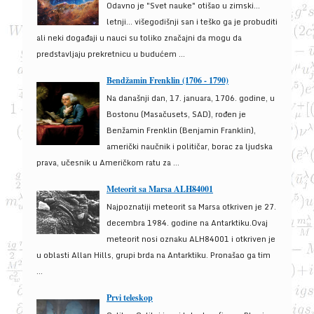
Odavno je "Svet nauke" otišao u zimski...
letnji... višegodišnji san i teško ga je probuditi
ali neki događaji u nauci su toliko značajni da mogu da
predstavljaju prekretnicu u budućem ...
Bendžamin Frenklin (1706 - 1790)
Na današnji dan, 17. januara, 1706. godine, u
Bostonu (Masačusets, SAD), rođen je
Benžamin Frenklin (Benjamin Franklin),
američki naučnik i političar, borac za ljudska
prava, učesnik u Američkom ratu za ...
Meteorit sa Marsa ALH84001
Najpoznatiji meteorit sa Marsa otkriven je 27.
decembra 1984. godine na Antarktiku.Ovaj
meteorit nosi oznaku ALH84001 i otkriven je
u oblasti Allan Hills, grupi brda na Antarktiku. Pronašao ga tim
...
Prvi teleskop