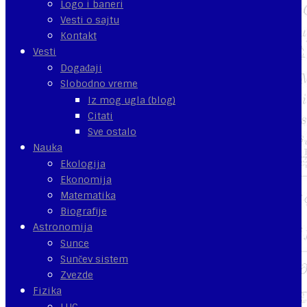
Logo i baneri
Vesti o sajtu
Kontakt
Vesti
Događaji
Slobodno vreme
Iz mog ugla (blog)
Citati
Sve ostalo
Nauka
Ekologija
Ekonomija
Matematika
Biografije
Astronomija
Sunce
Sunčev sistem
Zvezde
Fizika
LHC