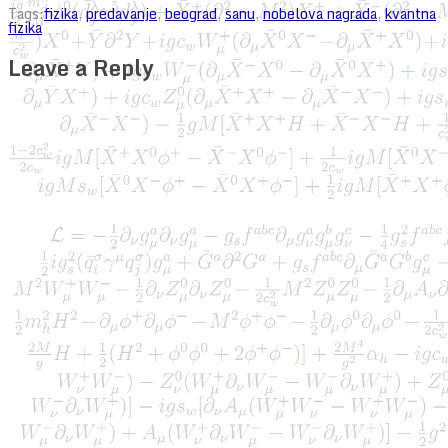
Tags:
fizika
,
predavanje
,
beograd
,
sanu
,
nobelova nagrada
,
kvantna
fizika
Leave a Reply