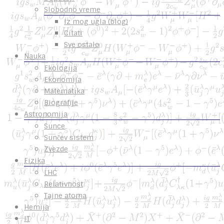
Slobodno vreme
Iz mog ugla (blog)
Citati
Sve ostalo
Nauka
Ekologija
Ekonomija
Matematika
Biografije
Astronomija
Sunce
Sunčev sistem
Zvezde
Fizika
LHC
Relativnost
Tajne atoma
Hemija
IT