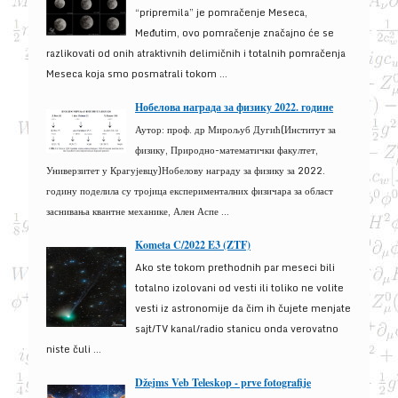
“pripremila” je pomračenje Meseca,
Međutim, ovo pomračenje značajno će se
razlikovati od onih atraktivnih delimičnih i totalnih pomračenja
Meseca koja smo posmatrali tokom ...
Нобелова награда за физику 2022. године
Аутор: проф. др Мирољуб Дугић(Институт за
физику, Природно-математички факултет,
Универзитет у Крагујевцу)Нобелову награду за физику за 2022.
годину поделила су тројица експерименталних физичара за област
заснивања квантне механике, Ален Аспе ...
Kometa C/2022 E3 (ZTF)
Ako ste tokom prethodnih par meseci bili
totalno izolovani od vesti ili toliko ne volite
vesti iz astronomije da čim ih čujete menjate
sajt/TV kanal/radio stanicu onda verovatno
niste čuli ...
Džejms Veb Teleskop - prve fotografije