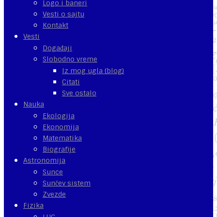
Logo i baneri
Vesti o sajtu
Kontakt
Vesti
Događaji
Slobodno vreme
Iz mog ugla (blog)
Citati
Sve ostalo
Nauka
Ekologija
Ekonomija
Matematika
Biografije
Astronomija
Sunce
Sunčev sistem
Zvezde
Fizika
LHC