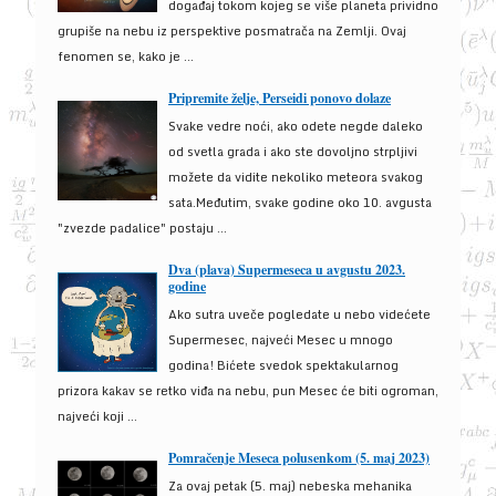
događaj tokom kojeg se više planeta prividno
grupiše na nebu iz perspektive posmatrača na Zemlji. Ovaj
fenomen se, kako je ...
Pripremite želje, Perseidi ponovo dolaze
Svake vedre noći, ako odete negde daleko
od svetla grada i ako ste dovoljno strpljivi
možete da vidite nekoliko meteora svakog
sata.Međutim, svake godine oko 10. avgusta
"zvezde padalice" postaju ...
Dva (plava) Supermeseca u avgustu 2023.
godine
Ako sutra uveče pogledate u nebo videćete
Supermesec, najveći Mesec u mnogo
godina! Bićete svedok spektakularnog
prizora kakav se retko viđa na nebu, pun Mesec će biti ogroman,
najveći koji ...
Pomračenje Meseca polusenkom (5. maj 2023)
Za ovaj petak (5. maj) nebeska mehanika