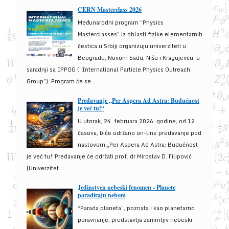
CERN Masterclass 2026
Međunarodni program “Physics
Masterclasses” iz oblasti fizike elementarnih
čestica u Srbiji organizuju univerziteti u
Beogradu, Novom Sadu, Nišu i Kragujevcu, u
saradnji sa IPPOG (“International Particle Physics Outreach
Group”). Program će se ...
Predavanje „Per Aspera Ad Astra: Budućnost
je već tu!“
U utorak, 24. februara 2026. godine, od 12
časova, biće održano on-line predavanje pod
naslovom:„Per Aspera Ad Astra: Budućnost
je već tu!“Predavanje će održati prof. dr Miroslav D. Filipović
(Univerzitet ...
Jedinstven nebeski fenomen - Planete
paradiraju nebom
“Parada planeta”, poznata i kao planetarno
poravnanje, predstavlja zanimljiv nebeski