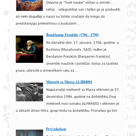
Odavno je "Svet nauke" otišao u zimski...
letnji... višegodišnji san i teško ga je probuditi
ali neki događaji u nauci su toliko značajni da mogu da
predstavljaju prekretnicu u budućem ...
Bendžamin Frenklin (1706 - 1790)
Na današnji dan, 17. januara, 1706. godine, u
Bostonu (Masačusets, SAD), rođen je
Benžamin Frenklin (Benjamin Franklin),
američki naučnik i političar, borac za ljudska
prava, učesnik u Američkom ratu za ...
Meteorit sa Marsa ALH84001
Najpoznatiji meteorit sa Marsa otkriven je 27.
decembra 1984. godine na Antarktiku.Ovaj
meteorit nosi oznaku ALH84001 i otkriven je
u oblasti Allan Hills, grupi brda na Antarktiku. Pronašao ga tim
...
Prvi teleskop