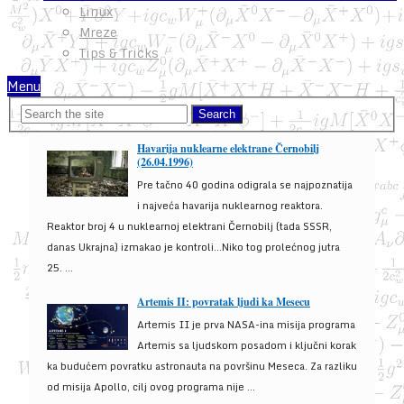
Linux
Mreze
Tips & Tricks
Menu
Havarija nuklearne elektrane Černobilj
(26.04.1996)
Pre tačno 40 godina odigrala se najpoznatija
i najveća havarija nuklearnog reaktora.
Reaktor broj 4 u nuklearnoj elektrani Černobilj (tada SSSR,
danas Ukrajna) izmakao je kontroli...Niko tog prolećnog jutra
25. ...
Artemis II: povratak ljudi ka Mesecu
Artemis II je prva NASA-ina misija programa
Artemis sa ljudskom posadom i ključni korak
ka budućem povratku astronauta na površinu Meseca. Za razliku
od misija Apollo, cilj ovog programa nije ...