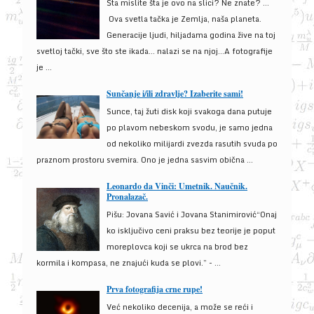
Šta mislite šta je ovo na slici? Ne znate? …
Ova svetla tačka je Zemlja, naša planeta.
Generacije ljudi, hiljadama godina žive na toj
svetloj tački, sve što ste ikada… nalazi se na njoj…A fotografije
je ...
Sunčanje i/ili zdravlje? Izaberite sami!
Sunce, taj žuti disk koji svakoga dana putuje
po plavom nebeskom svodu, je samo jedna
od nekoliko milijardi zvezda rasutih svuda po
praznom prostoru svemira. Ono je jedna sasvim obična ...
Leonardo da Vinči: Umetnik. Naučnik.
Pronalazač.
Pišu: Jovana Savić i Jovana Stanimirović“Onaj
ko isključivo ceni praksu bez teorije je poput
moreplovca koji se ukrca na brod bez
kormila i kompasa, ne znajući kuda se plovi.” - ...
Prva fotografija crne rupe!
Već nekoliko decenija, a može se reći i