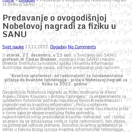
za fiziku u SANU
Predavanje o ovogodišnjoj
Nobelovoj nagradi za fiziku u
SANU
Svet nauke
13.12.2022.
Događaji
No Comments
U
utorak, 27. decembra, u 15 sati
, u Svečanoj sali SANU,
profesor dr Časlav Brukner
, inostrani član SANU i naučni
direktor Instituta za kvantnu optiku i kvantnu informaciju
Austrijske akademije nauka, održaće predavanje pod nazivom
“
Kvantna spletenost: od radoznalosti za fundamentalna
pitanja do kvantne tehnologije – priča o Nobelovoj nagradi za
fiziku za 2022. godinu
“.
Ovogodišnja Nobelova nagrada za fiziku dodeljena je Alenu
Aspeu, Džonu Klauzeru i Antonu Cajlingeru” za eksperimente sa
spletenim fotonima, potvrdu narušenja Belovih nejednakosti i
pionirski rad na kvantnoj informatici”. Priča o njihovim
pojedinačnim istraživačkim putevima nije samo fascinantna priča
o tome kako je eksperimentalna fizika potvrdila
najkontraintuitivnije predviđanje kvantne mehanike, već i borba
za pravo da se istraživanja vode iz čiste radoznalosti, bez obzira
na potencijal njihove primene. Ironično, kvantna spletenost je
danas u fokusu brzog razvoja kvantne informatičke tehnologije.