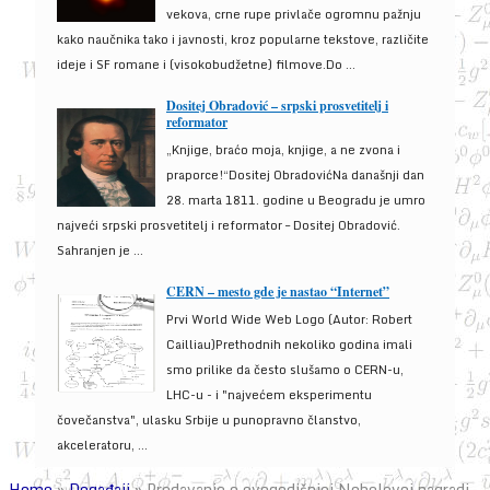
vekova, crne rupe privlače ogromnu pažnju
kako naučnika tako i javnosti, kroz popularne tekstove, različite
ideje i SF romane i (visokobudžetne) filmove.Do ...
Dositej Obradović – srpski prosvetitelj i
reformator
„Knjige, braćo moja, knjige, a ne zvona i
praporce!“Dositej ObradovićNa današnji dan
28. marta 1811. godine u Beogradu je umro
najveći srpski prosvetitelj i reformator – Dositej Obradović.
Sahranjen je ...
CERN – mesto gde je nastao “Internet”
Prvi World Wide Web Logo (Autor: Robert
Cailliau)Prethodnih nekoliko godina imali
smo prilike da često slušamo o CERN-u,
LHC-u - i "najvećem eksperimentu
čovečanstva", ulasku Srbije u punopravno članstvo,
akceleratoru, ...
Home
»
Događaji
»
Predavanje o ovogodišnjoj Nobelovoj nagradi