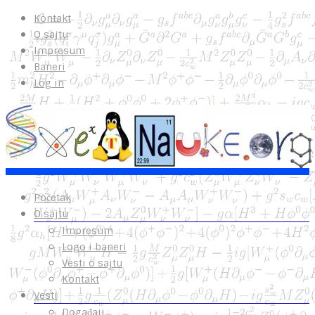
Kontakt
O sajtu
Impresum
Baneri
Log in
Početak
O sajtu
Impresum
Logo i baneri
Vesti o sajtu
Kontakt
Vesti
Događaji