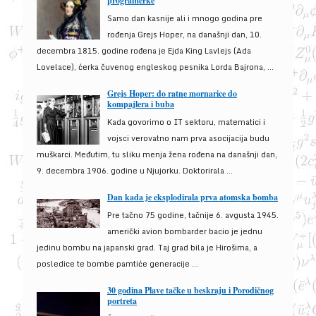
programerke
Samo dan kasnije ali i mnogo godina pre
rođenja Grejs Hoper, na današnji dan, 10.
decembra 1815. godine rođena je Ejda King Lavlejs (Ada
Lovelace), ćerka čuvenog engleskog pesnika Lorda Bajrona, ...
Grejs Hoper: do ratne mornarice do
kompajlera i buba
Kada govorimo o IT sektoru, matematici i
vojsci verovatno nam prva asocijacija budu
muškarci. Međutim, tu sliku menja žena rođena na današnji dan,
9. decembra 1906. godine u Njujorku. Doktorirala ...
Dan kada je eksplodirala prva atomska bomba
Pre tačno 75 godine, tačnije 6. avgusta 1945.
američki avion bombarder bacio je jednu
jedinu bombu na japanski grad. Taj grad bila je Hirošima, a
posledice te bombe pamtiće generacije ...
30 godina Plave tačke u beskraju i Porodičnog
portreta