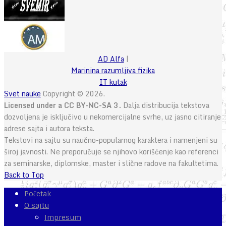
AD Alfa
|
Marinina razumljiva fizika
IT kutak
Svet nauke
Copyright © 2026.
Licensed under a CC BY-NC-SA 3.
Dalja distribucija tekstova
dozvoljena je isključivo u nekomercijalne svrhe, uz jasno citiranje
adrese sajta i autora teksta.
Tekstovi na sajtu su naučno-popularnog karaktera i namenjeni su
široj javnosti. Ne preporučuje se njihovo korišćenje kao referenci
za seminarske, diplomske, master i slične radove na fakultetima.
Back to Top
Početak
O sajtu
Impresum