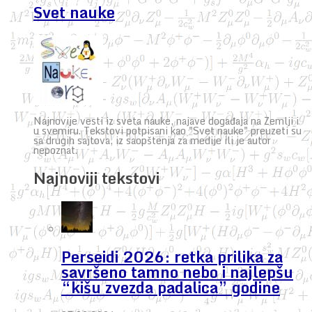
Svet nauke
Najnovije vesti iz sveta nauke, najave događaja na Zemlji i
u svemiru. Tekstovi potpisani kao "Svet nauke" preuzeti su
sa drugih sajtova, iz saopštenja za medije ili je autor
nepoznat.
Najnoviji tekstovi
Perseidi 2026: retka prilika za
savršeno tamno nebo i najlepšu
“kišu zvezda padalica” godine