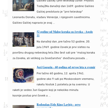
Galileo Galilej i prvi teleskop (izvor: Physics
Today)Na današnji dan 1609. godine Galileo
Galilej predstavio je "prvi teleskop"
Leonardu Donatu, vladaru Venecije, i njegovim savetnicima.
Galileo Galilej napravio je ovaj ...
52 godine od Malog koraka za čoveka - Apolo
11
Na današnji dan, pre tačno 52 godine, 20.
jula 1969. godine čovek je prvi sleteo na
površinu drugog nebeskog tela.Oko šest sati pre “malog koraka
za čoveka, ali velikog za čovečanstvo” dvočlana posada ...
Juri Gagarin - 60 godina od prvog leta u svemir
Pre tačno 60 godina, 12. aprila 1961.
godine oko 9 sati po Moskovskom vremenu,
raketa Vostok 1 poletela je ka svemiru. U
raketi je sedeo Juri Gagarin koji je nekoliko minuta
kasnije postao prvi čovek u ...
Rođendan Ejde King Lavlejs - prve