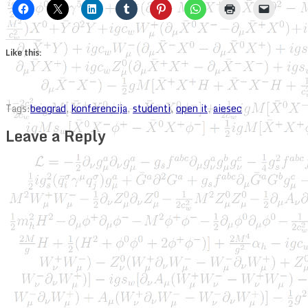
Like this:
Tags:
beograd
,
konferencija
,
studenti
,
open it
,
aiesec
Leave a Reply