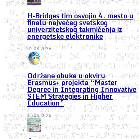
H-Bridges tim osvojio 4. mesto u
finalu najvećeg svetskog
univerzitetskog takmičenja iz
energetske elektronike
02.08.2026.
Održane obuke u okviru
Erasmus+ projekta “Master
Degree in Integrating Innovative
STEM Strategies in Higher
Education”
15.06.2026.