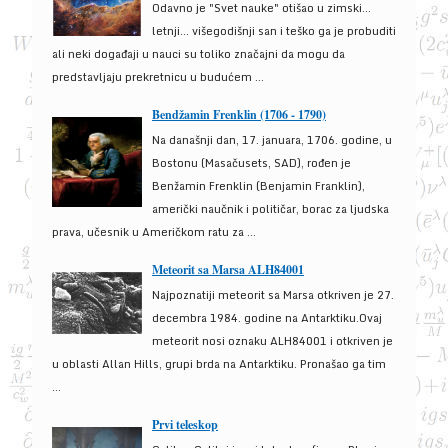
Odavno je "Svet nauke" otišao u zimski...
letnji... višegodišnji san i teško ga je probuditi
ali neki događaji u nauci su toliko značajni da mogu da
predstavljaju prekretnicu u budućem ...
Bendžamin Frenklin (1706 - 1790)
Na današnji dan, 17. januara, 1706. godine, u
Bostonu (Masačusets, SAD), rođen je
Benžamin Frenklin (Benjamin Franklin),
američki naučnik i političar, borac za ljudska
prava, učesnik u Američkom ratu za ...
Meteorit sa Marsa ALH84001
Najpoznatiji meteorit sa Marsa otkriven je 27.
decembra 1984. godine na Antarktiku.Ovaj
meteorit nosi oznaku ALH84001 i otkriven je
u oblasti Allan Hills, grupi brda na Antarktiku. Pronašao ga tim
...
Prvi teleskop