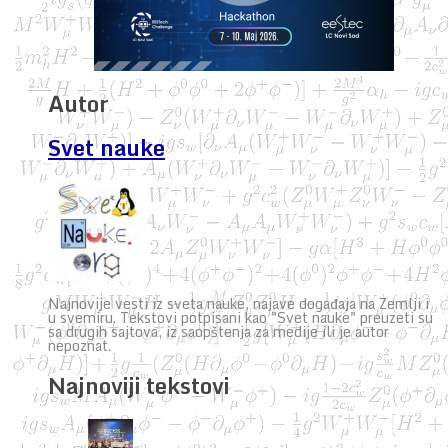
Autor
Svet nauke
Najnovije vesti iz sveta nauke, najave događaja na Zemlji i
u svemiru. Tekstovi potpisani kao "Svet nauke" preuzeti su
sa drugih sajtova, iz saopštenja za medije ili je autor
nepoznat.
Najnoviji tekstovi