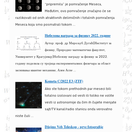
“pripremila” je pomračenje Meseca,
Međutim, ovo pomračenje značajno će se
razlikovati od onih atraktivnih delimičnih i totalnih pomračenja
Meseca koja smo posmatrali tokom ...
Нобелова награда за физику 2022. године
Аутор: проф. др Мирољуб Дугић(Институт за
физику, Природно-математички факултет,
Универзитет у Крагујевцу)Нобелову награду за физику за 2022.
годину поделила су тројица експерименталних физичара за област
заснивања квантне механике, Ален Аспе ...
Kometa C/2022 E3 (ZTF)
Ako ste tokom prethodnih par meseci bili
totalno izolovani od vesti ili toliko ne volite
vesti iz astronomije da čim ih čujete menjate
sajt/TV kanal/radio stanicu onda verovatno
niste čuli ...
Džejms Veb Teleskop - prve fotografije