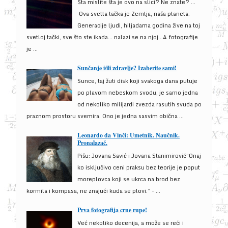
Šta mislite šta je ovo na slici? Ne znate? …
Ova svetla tačka je Zemlja, naša planeta.
Generacije ljudi, hiljadama godina žive na toj
svetloj tački, sve što ste ikada… nalazi se na njoj…A fotografije
je ...
Sunčanje i/ili zdravlje? Izaberite sami!
Sunce, taj žuti disk koji svakoga dana putuje
po plavom nebeskom svodu, je samo jedna
od nekoliko milijardi zvezda rasutih svuda po
praznom prostoru svemira. Ono je jedna sasvim obična ...
Leonardo da Vinči: Umetnik. Naučnik.
Pronalazač.
Pišu: Jovana Savić i Jovana Stanimirović“Onaj
ko isključivo ceni praksu bez teorije je poput
moreplovca koji se ukrca na brod bez
kormila i kompasa, ne znajući kuda se plovi.” - ...
Prva fotografija crne rupe!
Već nekoliko decenija, a može se reći i