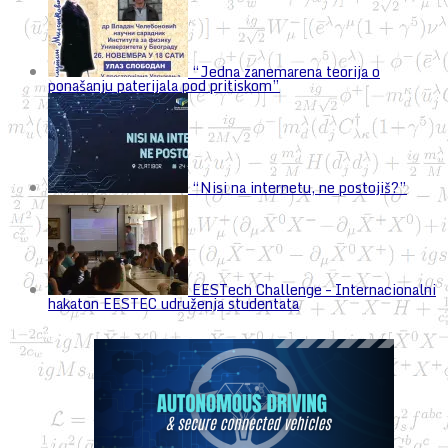
“Jedna zanemarena teorija o
ponašanju paterijala pod pritiskom”
“Nisi na internetu, ne postojiš?”
EESTech Challenge – Internacionalni
hakaton EESTEC udruženja studentata