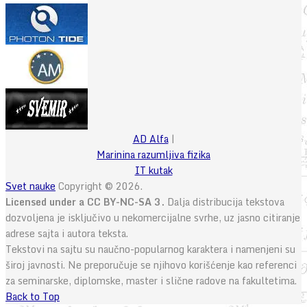
AD Alfa
|
Marinina razumljiva fizika
IT kutak
Svet nauke
Copyright © 2026.
Licensed under a CC BY-NC-SA 3.
Dalja distribucija tekstova
dozvoljena je isključivo u nekomercijalne svrhe, uz jasno citiranje
adrese sajta i autora teksta.
Tekstovi na sajtu su naučno-popularnog karaktera i namenjeni su
široj javnosti. Ne preporučuje se njihovo korišćenje kao referenci
za seminarske, diplomske, master i slične radove na fakultetima.
Back to Top