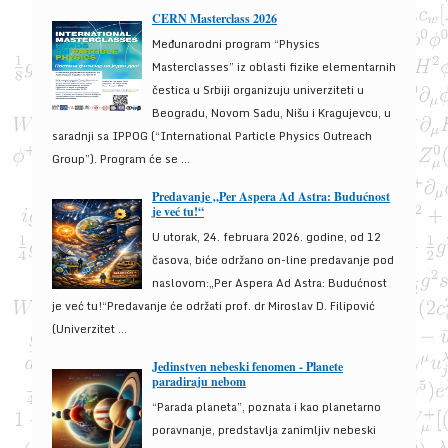
CERN Masterclass 2026
Međunarodni program “Physics
Masterclasses” iz oblasti fizike elementarnih
čestica u Srbiji organizuju univerziteti u
Beogradu, Novom Sadu, Nišu i Kragujevcu, u
saradnji sa IPPOG (“International Particle Physics Outreach
Group”). Program će se ...
Predavanje „Per Aspera Ad Astra: Budućnost
je već tu!“
U utorak, 24. februara 2026. godine, od 12
časova, biće održano on-line predavanje pod
naslovom:„Per Aspera Ad Astra: Budućnost
je već tu!“Predavanje će održati prof. dr Miroslav D. Filipović
(Univerzitet ...
Jedinstven nebeski fenomen - Planete
paradiraju nebom
“Parada planeta”, poznata i kao planetarno
poravnanje, predstavlja zanimljiv nebeski