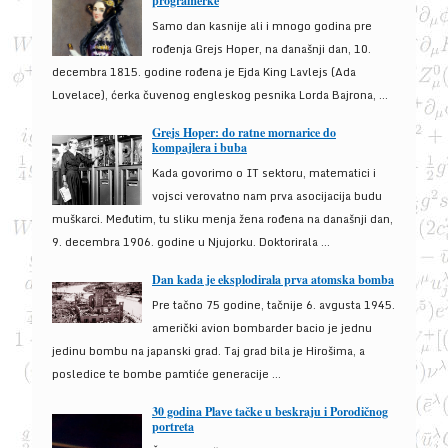
programerke
Samo dan kasnije ali i mnogo godina pre
rođenja Grejs Hoper, na današnji dan, 10.
decembra 1815. godine rođena je Ejda King Lavlejs (Ada
Lovelace), ćerka čuvenog engleskog pesnika Lorda Bajrona, ...
Grejs Hoper: do ratne mornarice do
kompajlera i buba
Kada govorimo o IT sektoru, matematici i
vojsci verovatno nam prva asocijacija budu
muškarci. Međutim, tu sliku menja žena rođena na današnji dan,
9. decembra 1906. godine u Njujorku. Doktorirala ...
Dan kada je eksplodirala prva atomska bomba
Pre tačno 75 godine, tačnije 6. avgusta 1945.
američki avion bombarder bacio je jednu
jedinu bombu na japanski grad. Taj grad bila je Hirošima, a
posledice te bombe pamtiće generacije ...
30 godina Plave tačke u beskraju i Porodičnog
portreta