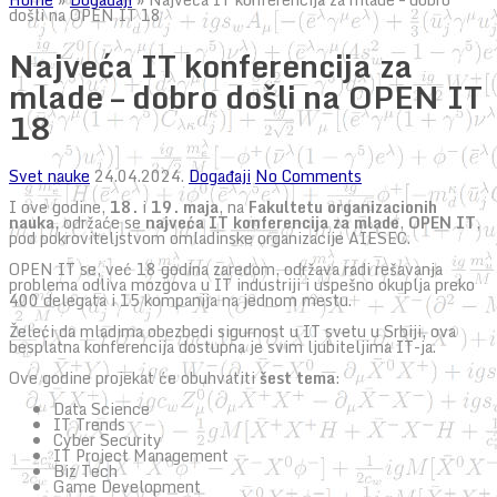
došli na OPEN IT 18
Najveća IT konferencija za
mlade – dobro došli na OPEN IT
18
Svet nauke
24.04.2024.
Događaji
No Comments
I ove godine,
18.
i
19. maja
, na
Fakultetu organizacionih
nauka
, održaće se
najveća IT konferencija za mlade
,
OPEN IT
,
pod pokroviteljstvom omladinske organizacije AIESEC.
OPEN IT se, već 18 godina zaredom, održava radi rešavanja
problema odliva mozgova u IT industriji i uspešno okuplja preko
400 delegata i 15 kompanija na jednom mestu.
Želeći da mladima obezbedi sigurnost u IT svetu u Srbiji, ova
besplatna konferencija dostupna je svim ljubiteljima IT-ja.
Ove godine projekat će obuhvatiti
šest tema
:
Data Science
IT Trends
Cyber Security
IT Project Management
Biz Tech
Game Development