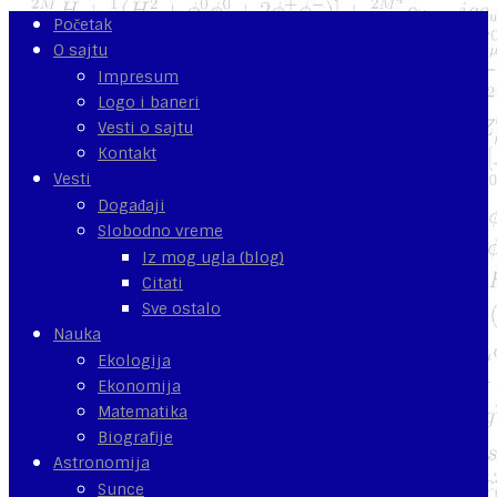
Početak
O sajtu
Impresum
Logo i baneri
Vesti o sajtu
Kontakt
Vesti
Događaji
Slobodno vreme
Iz mog ugla (blog)
Citati
Sve ostalo
Nauka
Ekologija
Ekonomija
Matematika
Biografije
Astronomija
Sunce