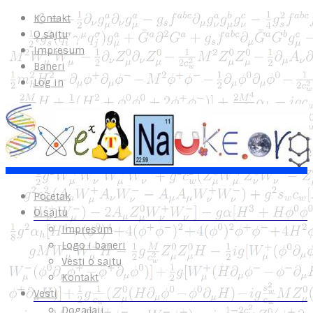
Kontakt
O sajtu
Impresum
Baneri
Log in
Početak
O sajtu
Impresum
Logo i baneri
Vesti o sajtu
Kontakt
Vesti
Događaji