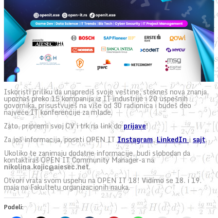
Iskoristi priliku da unaprediš svoje veštine, stekneš nova znanja,
upoznaš preko 15 kompanija iz IT industrije i 20 uspešnih
govornika, prisustvuješ na više od 30 radionica i budeš deo
najveće IT konferencije za mlade.
Zato, pripremi svoj CV i trk na link do
prijave
!
Za još informacija, poseti OPEN IT
Instagram
,
LinkedIn
i
sajt
.
Ukoliko te zanimaju dodatne informacije, budi slobodan da
kontaktiraš OPEN IT Community Manager-a na
nikolina.kojic@aiesec.net
.
Otvori vrata svom uspehu na OPEN IT 18! Vidimo se 18. i 19.
maja na Fakultetu organizacionih nauka.
Podeli: