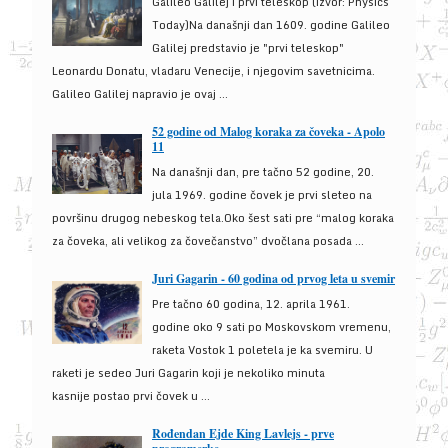
Galileo Galilej i prvi teleskop (izvor: Physics
Today)Na današnji dan 1609. godine Galileo
Galilej predstavio je "prvi teleskop"
Leonardu Donatu, vladaru Venecije, i njegovim savetnicima.
Galileo Galilej napravio je ovaj ...
52 godine od Malog koraka za čoveka - Apolo
11
Na današnji dan, pre tačno 52 godine, 20.
jula 1969. godine čovek je prvi sleteo na
površinu drugog nebeskog tela.Oko šest sati pre “malog koraka
za čoveka, ali velikog za čovečanstvo” dvočlana posada ...
Juri Gagarin - 60 godina od prvog leta u svemir
Pre tačno 60 godina, 12. aprila 1961.
godine oko 9 sati po Moskovskom vremenu,
raketa Vostok 1 poletela je ka svemiru. U
raketi je sedeo Juri Gagarin koji je nekoliko minuta
kasnije postao prvi čovek u ...
Rođendan Ejde King Lavlejs - prve