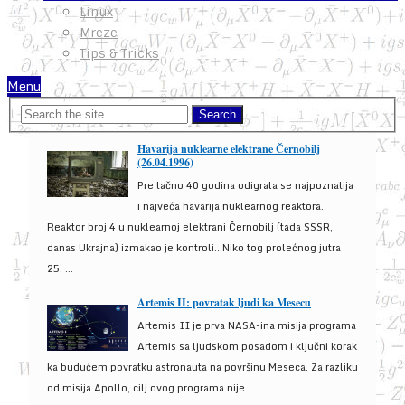
Linux
Mreze
Tips & Tricks
Menu
Havarija nuklearne elektrane Černobilj
(26.04.1996)
Pre tačno 40 godina odigrala se najpoznatija
i najveća havarija nuklearnog reaktora.
Reaktor broj 4 u nuklearnoj elektrani Černobilj (tada SSSR,
danas Ukrajna) izmakao je kontroli...Niko tog prolećnog jutra
25. ...
Artemis II: povratak ljudi ka Mesecu
Artemis II je prva NASA-ina misija programa
Artemis sa ljudskom posadom i ključni korak
ka budućem povratku astronauta na površinu Meseca. Za razliku
od misija Apollo, cilj ovog programa nije ...