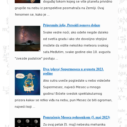
događaj tokom kojeg se više planeta prividno
grupiše na nebu iz perspektive posmatrača na Zemlji. Ovaj
fenomen se, kako je ...
Pripremite želje, Perseidi ponovo dolaze
Svake vedre noći, ako odete negde daleko
od svetla grada i ako ste dovoljno strpljivi
možete da vidite nekoliko meteora svakog
sata.Međutim, svake godine oko 10. avgusta
"zvezde padalice" postaju ...
Dva (plava) Supermeseca u avgustu 2023.
godine
Ako sutra uveče pogledate u nebo videćete
Supermesec, najveći Mesec u mnogo
godina! Bićete svedok spektakularnog
prizora kakav se retko viđa na nebu, pun Mesec će biti ogroman,
najveći koji ...
Pomračenje Meseca polusenkom (5. maj 2023)
Za ovaj petak (5. maj) nebeska mehanika