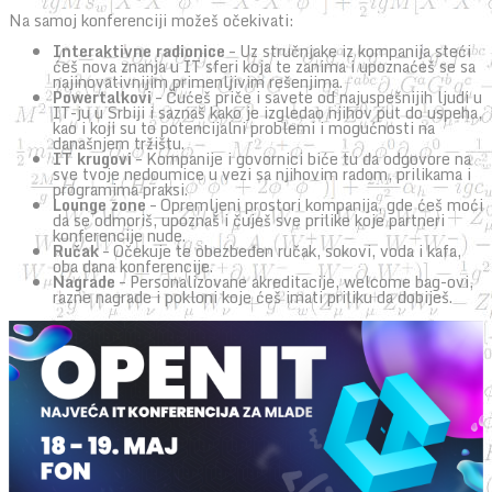
Na samoj konferenciji možeš očekivati:
Interaktivne radionice
– Uz stručnjake iz kompanija steći
ćeš nova znanja u IT sferi koja te zanima i upoznaćeš se sa
najinovativnijim primenljivim rešenjima.
Powertalkovi
– Čućeš priče i savete od najuspešnijih ljudi u
IT-ju u Srbiji i saznaš kako je izgledao njihov put do uspeha,
kao i koji su to potencijalni problemi i mogućnosti na
današnjem tržištu.
IT krugovi
– Kompanije i govornici biće tu da odgovore na
sve tvoje nedoumice u vezi sa njihovim radom, prilikama i
programima praksi.
Lounge zone
– Opremljeni prostori kompanija, gde ćeš moći
da se odmoriš, upoznaš i čuješ sve prilike koje partneri
konferencije nude.
Ručak
– Očekuje te obezbeđen ručak, sokovi, voda i kafa,
oba dana konferencije.
Nagrade
– Personalizovane akreditacije, welcome bag-ovi,
razne nagrade i pokloni koje ćeš imati priliku da dobiješ.