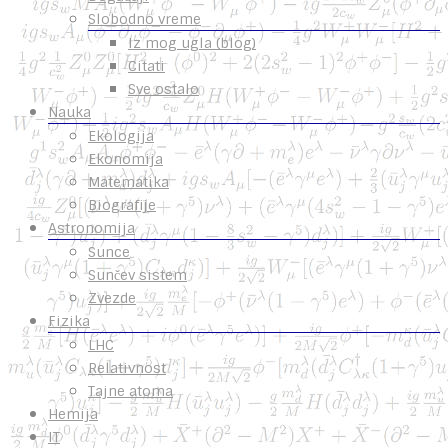
Slobodno vreme
Iz mog ugla (blog)
Citati
Sve ostalo
Nauka
Ekologija
Ekonomija
Matematika
Biografije
Astronomija
Sunce
Sunčev sistem
Zvezde
Fizika
LHC
Relativnost
Tajne atoma
Hemija
IT