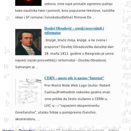
vekova, crne rupe privlače ogromnu pažnju
kako naučnika tako i javnosti, kroz popularne tekstove, različite
ideje i SF romane i (visokobudžetne) filmove.Do ...
Dositej Obradović – srpski prosvetitelj i
reformator
„Knjige, braćo moja, knjige, a ne zvona i
praporce!“Dositej ObradovićNa današnji dan
28. marta 1811. godine u Beogradu je umro
najveći srpski prosvetitelj i reformator – Dositej Obradović.
Sahranjen je ...
CERN – mesto gde je nastao “Internet”
Prvi World Wide Web Logo (Autor: Robert
Cailliau)Prethodnih nekoliko godina imali
smo prilike da često slušamo o CERN-u,
LHC-u - i "najvećem eksperimentu
čovečanstva", ulasku Srbije u punopravno članstvo,
akceleratoru, ...
Home
»
Događaji
»
Najveća IT konferencija za mlade – dobro