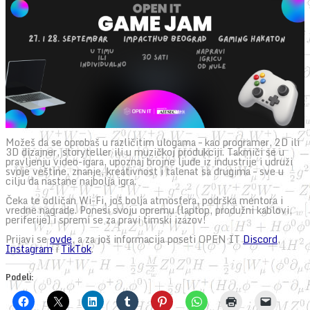
Možeš da se oprobaš u različitim ulogama – kao programer, 2D ili
3D dizajner, storyteller ili u muzičkoj produkciji. Takmiči se u
pravljenju video-igara, upoznaj brojne ljude iz industrije i udruži
svoje veštine, znanje, kreativnost i talenat sa drugima – sve u
cilju da nastane najbolja igra.
Čeka te odličan Wi-Fi, još bolja atmosfera, podrška mentora i
vredne nagrade. Ponesi svoju opremu (laptop, produžni kablovi,
periferije) i spremi se za pravi timski izazov!
Prijavi se
ovde
, a za još informacija poseti OPEN IT
Discord
,
Instagram
i
TikTok
.
Podeli: