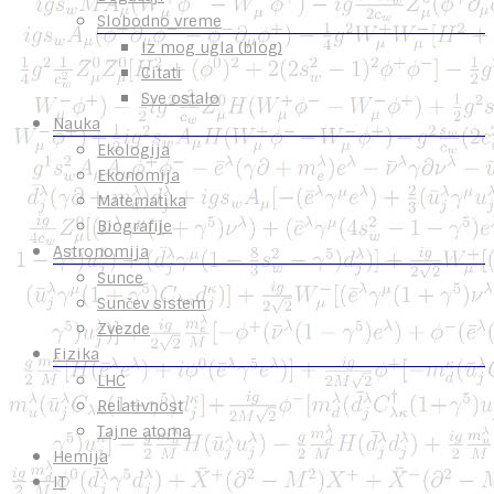
Slobodno vreme
Iz mog ugla (blog)
Citati
Sve ostalo
Nauka
Ekologija
Ekonomija
Matematika
Biografije
Astronomija
Sunce
Sunčev sistem
Zvezde
Fizika
LHC
Relativnost
Tajne atoma
Hemija
IT