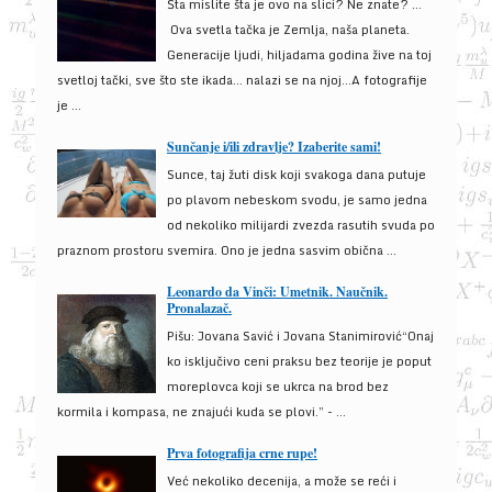
Šta mislite šta je ovo na slici? Ne znate? …
Ova svetla tačka je Zemlja, naša planeta.
Generacije ljudi, hiljadama godina žive na toj
svetloj tački, sve što ste ikada… nalazi se na njoj…A fotografije
je ...
Sunčanje i/ili zdravlje? Izaberite sami!
Sunce, taj žuti disk koji svakoga dana putuje
po plavom nebeskom svodu, je samo jedna
od nekoliko milijardi zvezda rasutih svuda po
praznom prostoru svemira. Ono je jedna sasvim obična ...
Leonardo da Vinči: Umetnik. Naučnik.
Pronalazač.
Pišu: Jovana Savić i Jovana Stanimirović“Onaj
ko isključivo ceni praksu bez teorije je poput
moreplovca koji se ukrca na brod bez
kormila i kompasa, ne znajući kuda se plovi.” - ...
Prva fotografija crne rupe!
Već nekoliko decenija, a može se reći i