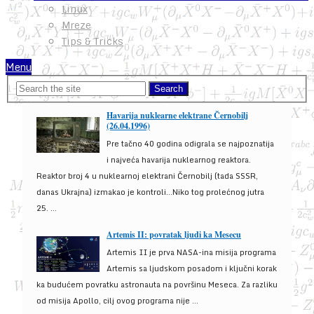
Linux
Mreze
Tips & Tricks
Menu
Havarija nuklearne elektrane Černobilj
(26.04.1996)
Pre tačno 40 godina odigrala se najpoznatija
i najveća havarija nuklearnog reaktora.
Reaktor broj 4 u nuklearnoj elektrani Černobilj (tada SSSR,
danas Ukrajna) izmakao je kontroli...Niko tog prolećnog jutra
25. ...
Artemis II: povratak ljudi ka Mesecu
Artemis II je prva NASA-ina misija programa
Artemis sa ljudskom posadom i ključni korak
ka budućem povratku astronauta na površinu Meseca. Za razliku
od misija Apollo, cilj ovog programa nije ...