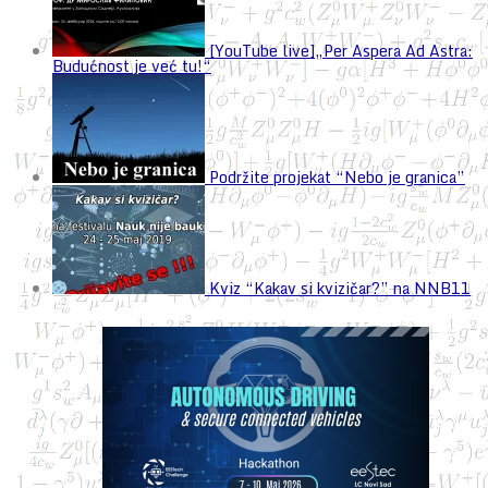
[YouTube live]„Per Aspera Ad Astra:
Budućnost je već tu!“
Podržite projekat “Nebo je granica”
Kviz “Kakav si kvizičar?” na NNB11