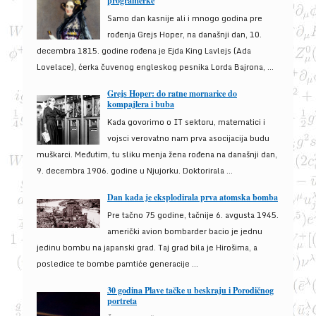
programerke
Samo dan kasnije ali i mnogo godina pre
rođenja Grejs Hoper, na današnji dan, 10.
decembra 1815. godine rođena je Ejda King Lavlejs (Ada
Lovelace), ćerka čuvenog engleskog pesnika Lorda Bajrona, ...
Grejs Hoper: do ratne mornarice do
kompajlera i buba
Kada govorimo o IT sektoru, matematici i
vojsci verovatno nam prva asocijacija budu
muškarci. Međutim, tu sliku menja žena rođena na današnji dan,
9. decembra 1906. godine u Njujorku. Doktorirala ...
Dan kada je eksplodirala prva atomska bomba
Pre tačno 75 godine, tačnije 6. avgusta 1945.
američki avion bombarder bacio je jednu
jedinu bombu na japanski grad. Taj grad bila je Hirošima, a
posledice te bombe pamtiće generacije ...
30 godina Plave tačke u beskraju i Porodičnog
portreta