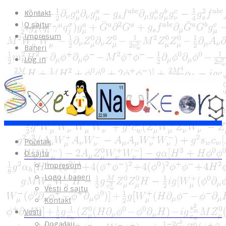
Kontakt
O sajtu
Impresum
Baneri
Log in
Početak
O sajtu
Impresum
Logo i baneri
Vesti o sajtu
Kontakt
Vesti
Događaji