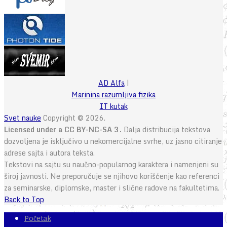
AD Alfa
|
Marinina razumljiva fizika
IT kutak
Svet nauke
Copyright © 2026.
Licensed under a CC BY-NC-SA 3.
Dalja distribucija tekstova
dozvoljena je isključivo u nekomercijalne svrhe, uz jasno citiranje
adrese sajta i autora teksta.
Tekstovi na sajtu su naučno-popularnog karaktera i namenjeni su
široj javnosti. Ne preporučuje se njihovo korišćenje kao referenci
za seminarske, diplomske, master i slične radove na fakultetima.
Back to Top
Početak