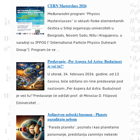
CERN Masterclass 2026
Međunarodni program “Physics
Masterclasses” iz oblasti fizike elementarnih
čestica u Srbiji organizuju univerziteti u
Beogradu, Novom Sadu, Nišu i Kragujevcu, u
saradnji sa IPPOG (“International Particle Physics Outreach
Group”). Program će se ...
Predavanje „Per Aspera Ad Astra: Budućnost
je već tu!“
U utorak, 24. februara 2026. godine, od 12
časova, biće održano on-line predavanje pod
naslovom:„Per Aspera Ad Astra: Budućnost
je već tu!“Predavanje će održati prof. dr Miroslav D. Filipović
(Univerzitet ...
Jedinstven nebeski fenomen - Planete
paradiraju nebom
“Parada planeta”, poznata i kao planetarno
poravnanje, predstavlja zanimljiv nebeski