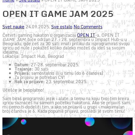
OPEN IT GAME JAM 2025
Svet nauke
24.09.2025.
Sve ostalo
No Comments
Četvrti gaming hakaton u organizaciji
OPEN IT
-a, OPEN IT
GAME JAM
, biće održan 27. i 28. septembra u Impact Hub-u u
Beogradu, gde ćeš za 30 sati imati priliku da isprogramiraš svoju
igricu od nule i pokažeš koliko daleko možeš da ideš sa svojim
idejama.
Lokacija: Impact Hub, Beograd
Datum:
27–28. septembar 2025.
Trajanje:
30 sati
Prijava:
samostalno ili u timu (do 6 članova)
Za prijavu je potreban CV!
Rok za prijave:
23. septembar 2025.
Učešće je besplatno!
Sam biraš programski jezik i alate, a temu na koju tvoj tim kreira
igricu saznaćeš na samom početku hakatona. Ako se prijaviš sam,
mi ćemo ti dodeliti tim, a ako se prijaviš u grupi – maksimalan
broj članova je 6. Kada popuniš prijavu, prosledi je svom timu!