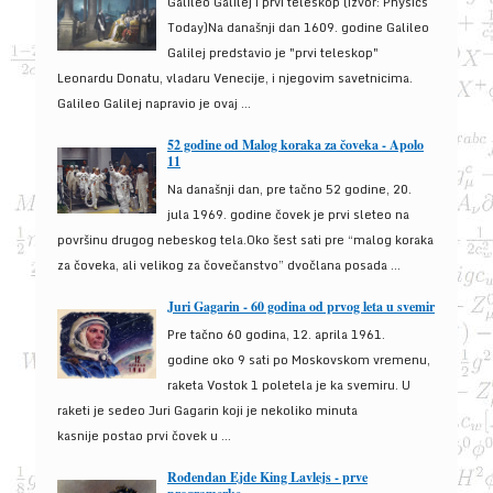
Galileo Galilej i prvi teleskop (izvor: Physics
Today)Na današnji dan 1609. godine Galileo
Galilej predstavio je "prvi teleskop"
Leonardu Donatu, vladaru Venecije, i njegovim savetnicima.
Galileo Galilej napravio je ovaj ...
52 godine od Malog koraka za čoveka - Apolo
11
Na današnji dan, pre tačno 52 godine, 20.
jula 1969. godine čovek je prvi sleteo na
površinu drugog nebeskog tela.Oko šest sati pre “malog koraka
za čoveka, ali velikog za čovečanstvo” dvočlana posada ...
Juri Gagarin - 60 godina od prvog leta u svemir
Pre tačno 60 godina, 12. aprila 1961.
godine oko 9 sati po Moskovskom vremenu,
raketa Vostok 1 poletela je ka svemiru. U
raketi je sedeo Juri Gagarin koji je nekoliko minuta
kasnije postao prvi čovek u ...
Rođendan Ejde King Lavlejs - prve