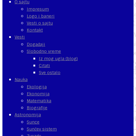
O sajtu
Impresum
Logo i baneri
Vesti o sajtu
Kontakt
Vesti
Događaji
Slobodno vreme
Iz mog ugla (blog)
Citati
Sve ostalo
Nauka
Ekologija
Ekonomija
Matematika
Biografije
Astronomija
Sunce
Sunčev sistem
Zvezde