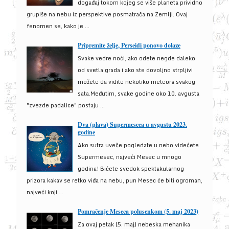
događaj tokom kojeg se više planeta prividno
grupiše na nebu iz perspektive posmatrača na Zemlji. Ovaj
fenomen se, kako je ...
Pripremite želje, Perseidi ponovo dolaze
Svake vedre noći, ako odete negde daleko
od svetla grada i ako ste dovoljno strpljivi
možete da vidite nekoliko meteora svakog
sata.Međutim, svake godine oko 10. avgusta
"zvezde padalice" postaju ...
Dva (plava) Supermeseca u avgustu 2023.
godine
Ako sutra uveče pogledate u nebo videćete
Supermesec, najveći Mesec u mnogo
godina! Bićete svedok spektakularnog
prizora kakav se retko viđa na nebu, pun Mesec će biti ogroman,
najveći koji ...
Pomračenje Meseca polusenkom (5. maj 2023)
Za ovaj petak (5. maj) nebeska mehanika