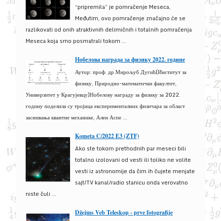
“pripremila” je pomračenje Meseca,
Međutim, ovo pomračenje značajno će se
razlikovati od onih atraktivnih delimičnih i totalnih pomračenja
Meseca koja smo posmatrali tokom ...
Нобелова награда за физику 2022. године
Аутор: проф. др Мирољуб Дугић(Институт за
физику, Природно-математички факултет,
Универзитет у Крагујевцу)Нобелову награду за физику за 2022.
годину поделила су тројица експерименталних физичара за област
заснивања квантне механике, Ален Аспе ...
Kometa C/2022 E3 (ZTF)
Ako ste tokom prethodnih par meseci bili
totalno izolovani od vesti ili toliko ne volite
vesti iz astronomije da čim ih čujete menjate
sajt/TV kanal/radio stanicu onda verovatno
niste čuli ...
Džejms Veb Teleskop - prve fotografije