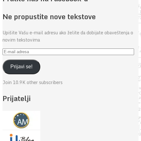
Ne propustite nove tekstove
Upišite Vašu e-mail adresu ako želite da dobijate obaveštenja o
novim tekstovima
E-
mail
adresa
Prijavi se!
Join 10.9K other subscribers
Prijatelji