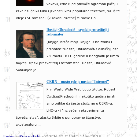
vekova, crne rupe privlače ogromnu pažnju
kako naučnika tako i javnosti, kroz popularne tekstove, različite
ideje i SF romane i (visokobudžetne) filmove.Do ...
Dositej Obradović – srpski prosvetitelj i
reformator
„Knjige, braćo moja, knjige, a ne zvona i
praporce!“Dositej ObradovićNa današnji dan
28. marta 1811. godine u Beogradu je umro
najveći srpski prosvetitelj i reformator – Dositej Obradović.
Sahranjen je ...
CERN – mesto gde je nastao “Internet”
Prvi World Wide Web Logo (Autor: Robert
Cailliau)Prethodnih nekoliko godina imali
smo prilike da često slušamo o CERN-u,
LHC-u - i "najvećem eksperimentu
čovečanstva", ulasku Srbije u punopravno članstvo,
akceleratoru, ...
Home
»
Sve ostalo
»
OPEN IT GAME JAM 2025