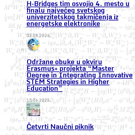
H-Bridges tim osvojio 4. mesto u
finalu najvećeg svetskog
univerzitetskog takmičenja iz
energetske elektronike
02.08.2026.
Održane obuke u okviru
Erasmus+ projekta “Master
Degree in Integrating Innovative
STEM Strategies in Higher
Education”
15.06.2026.
Četvrti Naučni piknik