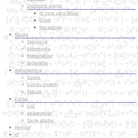
Slobodno vreme
Iz mog ugla (blog)
Citati
Sve ostalo
Nauka
Ekologija
Ekonomija
Matematika
Biografije
Astronomija
Sunce
Sunčev sistem
Zvezde
Fizika
LHC
Relativnost
Tajne atoma
Hemija
IT