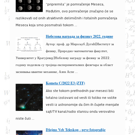
“pripremila” je pomračenje Meseca,
Međutim, ovo pomračenje značajno će se
razlikovati od onih atraktivnih delimičnih i totalnih pomračenja
Meseca koja smo posmatrali tokom ...
Нобелова награда за физику 2022. године
Аутор: проф. др Мирољуб Дугић(Институт за
физику, Природно-математички факултет,
Универзитет у Крагујевцу)Нобелову награду за физику за 2022.
годину поделила су тројица експерименталних физичара за област
заснивања квантне механике, Ален Аспе ...
Kometa C/2022 E3 (ZTF)
Ako ste tokom prethodnih par meseci bili
totalno izolovani od vesti ili toliko ne volite
vesti iz astronomije da čim ih čujete menjate
sajt/TV kanal/radio stanicu onda verovatno
niste čuli ...
Džejms Veb Teleskop - prve fotografije