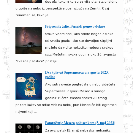
događaj tokom kojeg se više planeta prividno
grupiše na nebu iz perspektive posmatrača na Zemlji. Ovaj
fenomen se, kako je ...
Pripremite želje, Perseidi ponovo dolaze
Svake vedre noći, ako odete negde daleko
od svetla grada i ako ste dovoljno strpljivi
možete da vidite nekoliko meteora svakog
sata.Međutim, svake godine oko 10. avgusta
"zvezde padalice" postaju ...
Dva (plava) Supermeseca u avgustu 2023.
godine
Ako sutra uveče pogledate u nebo videćete
Supermesec, najveći Mesec u mnogo
godina! Bićete svedok spektakularnog
prizora kakav se retko viđa na nebu, pun Mesec će biti ogroman,
najveći koji ...
Pomračenje Meseca polusenkom (5. maj 2023)
Za ovaj petak (5. maj) nebeska mehanika