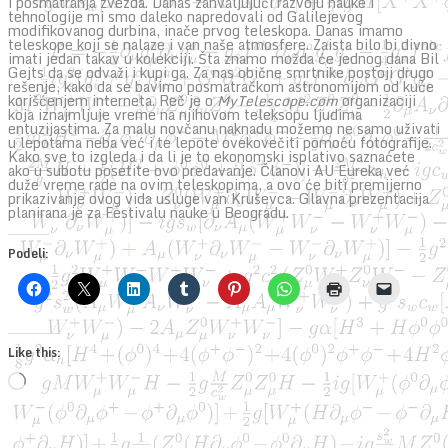
i posmatranja zvezda. Danas zahvaljujući razvoju nauke i
tehnologije mi smo daleko napredovali od Galilejevog
modifikovanog durbina, inače prvog teleskopa. Danas imamo
teleskope koji se nalaze i van naše atmosfere. Zaista bilo bi divno
imati jedan takav u kolekciji. Šta znamo možda će jednog dana Bil
Gejts da se odvaži i kupi ga. Za nas obične smrtnike postoji drugo
rešenje, kako da se bavimo posmatračkom astronomijom od kuće
korišćenjem interneta. Reč je o
MyTelescope.com
organizaciji
koja iznajmljuje vreme na njihovom teleksopu ljudima
entuzijastima. Za malu novčanu naknadu možemo ne samo uživati
u lepotama neba već i te lepote ovekovečiti pomoću fotografije.
Kako sve to izgleda i da li je to ekonomski isplativo saznaćete
ako u subotu posetite ovo predavanje. Članovi AU Eureka već
duže vreme rade na ovim teleskopima, a ovo će biti premijerno
prikazivanje ovog vida usluge van Kruševca. Glavna prezentacija
planirana je za Festivalu nauke u Beogradu.
Podeli:
Like this:
Loading…