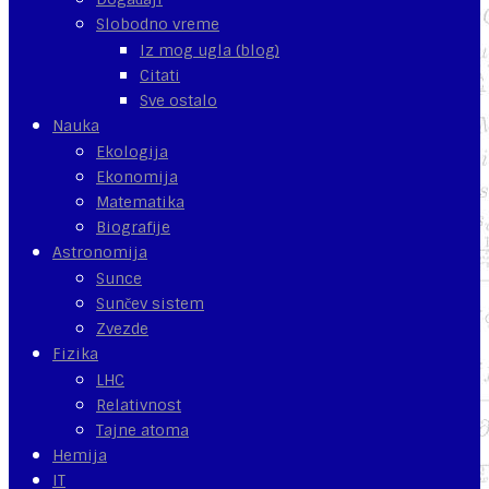
Slobodno vreme
Iz mog ugla (blog)
Citati
Sve ostalo
Nauka
Ekologija
Ekonomija
Matematika
Biografije
Astronomija
Sunce
Sunčev sistem
Zvezde
Fizika
LHC
Relativnost
Tajne atoma
Hemija
IT