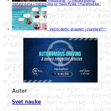
Predavanje “O meteoroidima,
meteoritima i meteorima uz malo fizike i matematike”
„Večiti derbi: dijalekti i standard?!“
Autor
Svet nauke