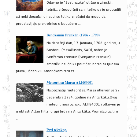
Odavno je "Svet nauke" otišao u zimski...
letnji... višegodišnji san i teško ga je probuditi
ali neki događaji u nauci su toliko značajni da mogu da
predstavljaju prekretnicu u budućem ...
Bendžamin Frenklin (1706 - 1790)
Na današnji dan, 17. januara, 1706. godine, u
Bostonu (Masačusets, SAD), rođen je
Benžamin Frenklin (Benjamin Franklin),
američki naučnik i političar, borac za ljudska
prava, učesnik u Američkom ratu za ...
Meteorit sa Marsa ALH84001
Najpoznatiji meteorit sa Marsa otkriven je 27.
decembra 1984. godine na Antarktiku.Ovaj
meteorit nosi oznaku ALH84001 i otkriven je
u oblasti Allan Hills, grupi brda na Antarktiku. Pronašao ga tim
...
Prvi teleskop