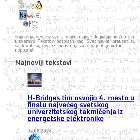
Najnovije vesti iz sveta nauke, najave događaja na Zemlji i
u svemiru. Tekstovi potpisani kao "Svet nauke" preuzeti su
sa drugih sajtova, iz saopštenja za medije ili je autor
nepoznat.
Najnoviji tekstovi
H-Bridges tim osvojio 4. mesto u
finalu najvećeg svetskog
univerzitetskog takmičenja iz
energetske elektronike
02.08.2026.