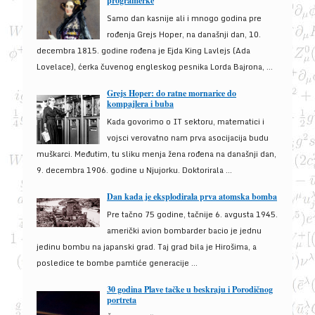
programerke
Samo dan kasnije ali i mnogo godina pre
rođenja Grejs Hoper, na današnji dan, 10.
decembra 1815. godine rođena je Ejda King Lavlejs (Ada
Lovelace), ćerka čuvenog engleskog pesnika Lorda Bajrona, ...
Grejs Hoper: do ratne mornarice do
kompajlera i buba
Kada govorimo o IT sektoru, matematici i
vojsci verovatno nam prva asocijacija budu
muškarci. Međutim, tu sliku menja žena rođena na današnji dan,
9. decembra 1906. godine u Njujorku. Doktorirala ...
Dan kada je eksplodirala prva atomska bomba
Pre tačno 75 godine, tačnije 6. avgusta 1945.
američki avion bombarder bacio je jednu
jedinu bombu na japanski grad. Taj grad bila je Hirošima, a
posledice te bombe pamtiće generacije ...
30 godina Plave tačke u beskraju i Porodičnog
portreta