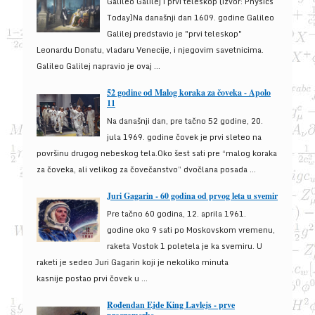
Galileo Galilej i prvi teleskop (izvor: Physics
Today)Na današnji dan 1609. godine Galileo
Galilej predstavio je "prvi teleskop"
Leonardu Donatu, vladaru Venecije, i njegovim savetnicima.
Galileo Galilej napravio je ovaj ...
52 godine od Malog koraka za čoveka - Apolo
11
Na današnji dan, pre tačno 52 godine, 20.
jula 1969. godine čovek je prvi sleteo na
površinu drugog nebeskog tela.Oko šest sati pre “malog koraka
za čoveka, ali velikog za čovečanstvo” dvočlana posada ...
Juri Gagarin - 60 godina od prvog leta u svemir
Pre tačno 60 godina, 12. aprila 1961.
godine oko 9 sati po Moskovskom vremenu,
raketa Vostok 1 poletela je ka svemiru. U
raketi je sedeo Juri Gagarin koji je nekoliko minuta
kasnije postao prvi čovek u ...
Rođendan Ejde King Lavlejs - prve