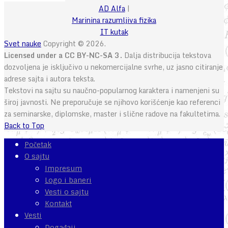
AD Alfa
|
Marinina razumljiva fizika
IT kutak
Svet nauke
Copyright © 2026.
Licensed under a CC BY-NC-SA 3.
Dalja distribucija tekstova
dozvoljena je isključivo u nekomercijalne svrhe, uz jasno citiranje
adrese sajta i autora teksta.
Tekstovi na sajtu su naučno-popularnog karaktera i namenjeni su
široj javnosti. Ne preporučuje se njihovo korišćenje kao referenci
za seminarske, diplomske, master i slične radove na fakultetima.
Back to Top
Početak
O sajtu
Impresum
Logo i baneri
Vesti o sajtu
Kontakt
Vesti
Događaji