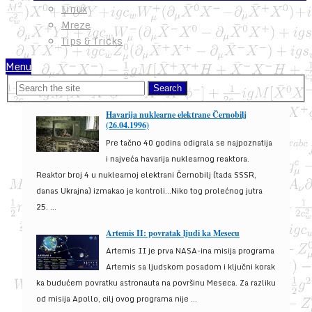
Linux
Mreze
Tips & Tricks
Menu
Havarija nuklearne elektrane Černobilj
(26.04.1996)
Pre tačno 40 godina odigrala se najpoznatija
i najveća havarija nuklearnog reaktora.
Reaktor broj 4 u nuklearnoj elektrani Černobilj (tada SSSR,
danas Ukrajna) izmakao je kontroli...Niko tog prolećnog jutra
25. ...
Artemis II: povratak ljudi ka Mesecu
Artemis II je prva NASA-ina misija programa
Artemis sa ljudskom posadom i ključni korak
ka budućem povratku astronauta na površinu Meseca. Za razliku
od misija Apollo, cilj ovog programa nije ...