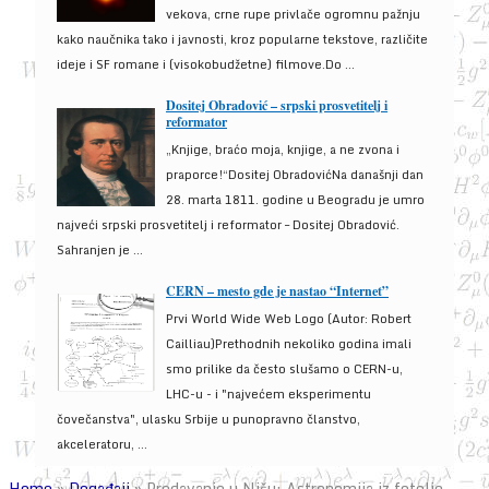
vekova, crne rupe privlače ogromnu pažnju
kako naučnika tako i javnosti, kroz popularne tekstove, različite
ideje i SF romane i (visokobudžetne) filmove.Do ...
Dositej Obradović – srpski prosvetitelj i
reformator
„Knjige, braćo moja, knjige, a ne zvona i
praporce!“Dositej ObradovićNa današnji dan
28. marta 1811. godine u Beogradu je umro
najveći srpski prosvetitelj i reformator – Dositej Obradović.
Sahranjen je ...
CERN – mesto gde je nastao “Internet”
Prvi World Wide Web Logo (Autor: Robert
Cailliau)Prethodnih nekoliko godina imali
smo prilike da često slušamo o CERN-u,
LHC-u - i "najvećem eksperimentu
čovečanstva", ulasku Srbije u punopravno članstvo,
akceleratoru, ...
Home
»
Događaji
»
Predavanje u Nišu: Astronomija iz fotelje