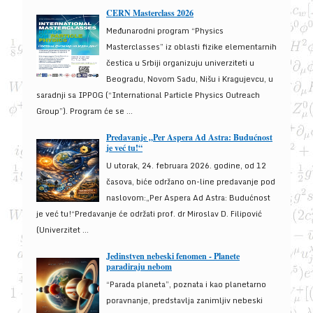
CERN Masterclass 2026
Međunarodni program “Physics
Masterclasses” iz oblasti fizike elementarnih
čestica u Srbiji organizuju univerziteti u
Beogradu, Novom Sadu, Nišu i Kragujevcu, u
saradnji sa IPPOG (“International Particle Physics Outreach
Group”). Program će se ...
Predavanje „Per Aspera Ad Astra: Budućnost
je već tu!“
U utorak, 24. februara 2026. godine, od 12
časova, biće održano on-line predavanje pod
naslovom:„Per Aspera Ad Astra: Budućnost
je već tu!“Predavanje će održati prof. dr Miroslav D. Filipović
(Univerzitet ...
Jedinstven nebeski fenomen - Planete
paradiraju nebom
“Parada planeta”, poznata i kao planetarno
poravnanje, predstavlja zanimljiv nebeski