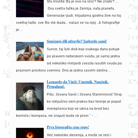
Šta mislite šta je ovo na slici? Ne znate? …
Ova svetla tačka je Zemlja, naša planeta.
Generacije ljudi, hiljadama godina žive na toj
svetloj tački, sve što ste ikada… nalazi se na njoj…A fotografije
je ...
Sunčanje i/ili zdravlje? Izaberite sami!
Sunce, taj žuti disk koji svakoga dana putuje
po plavom nebeskom svodu, je samo jedna
od nekoliko milijardi zvezda rasutih svuda po
praznom prostoru svemira. Ono je jedna sasvim obična ...
Leonardo da Vinči: Umetnik. Naučnik.
Pronalazač.
Pišu: Jovana Savić i Jovana Stanimirović“Onaj
ko isključivo ceni praksu bez teorije je poput
moreplovca koji se ukrca na brod bez
kormila i kompasa, ne znajući kuda se plovi.” - ...
Prva fotografija crne rupe!
Već nekoliko decenija, a može se reći i