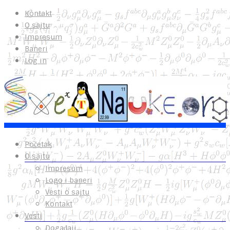
Kontakt
O sajtu
Impresum
Baneri
Log in
Početak
O sajtu
Impresum
Logo i baneri
Vesti o sajtu
Kontakt
Vesti
Događaji