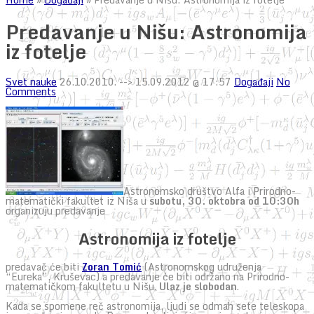
Predavanje u Nišu: Astronomija
iz fotelje
Svet nauke
26.10.2010.
--> 15.09.2012 @ 17:57
Događaji
No
Comments
Astronomsko društvo Alfa i Prirodno-
matematički fakultet iz Niša u
subotu, 30. oktobra od 10:30h
organizuju predavanje
Astronomija iz fotelje
predavač će biti
Zoran Tomić
(Astronomskog udruženja
“Eureka”, Kruševac) a predavanje će biti održano na Prirodno-
matematičkom fakultetu u Nišu.
Ulaz je slobodan
.
Kada se spomene reč astronomija, ljudi se odmah sete teleskopa