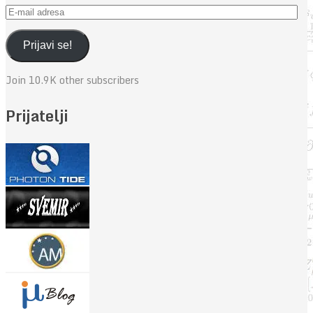
E-
mail
adresa
Prijavi se!
Join 10.9K other subscribers
Prijatelji