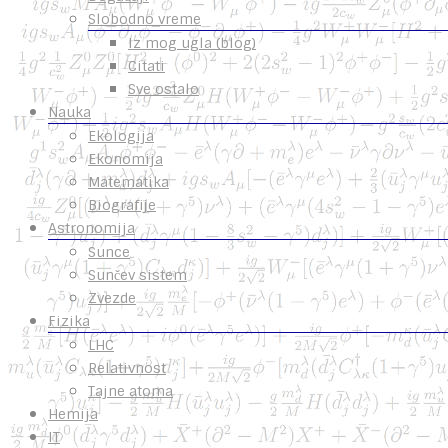
Slobodno vreme
Iz mog ugla (blog)
Citati
Sve ostalo
Nauka
Ekologija
Ekonomija
Matematika
Biografije
Astronomija
Sunce
Sunčev sistem
Zvezde
Fizika
LHC
Relativnost
Tajne atoma
Hemija
IT