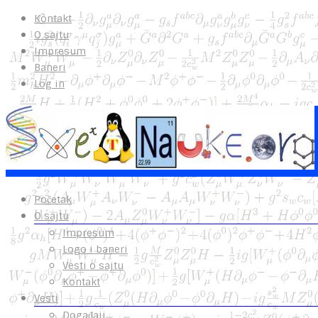
Kontakt
O sajtu
Impresum
Baneri
Log in
Početak
O sajtu
Impresum
Logo i baneri
Vesti o sajtu
Kontakt
Vesti
Događaji