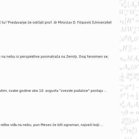
!“Predavanje će održati prof. dr Miroslav D. Filipović (Univerzitet
še na nebu iz perspektive posmatrača na Zemlji. Ovaj fenomen se,
tim, svake godine oko 10. avgusta "zvezde padalice" postaju ...
ko viđa na nebu, pun Mesec će biti ogroman, najveći koji ...