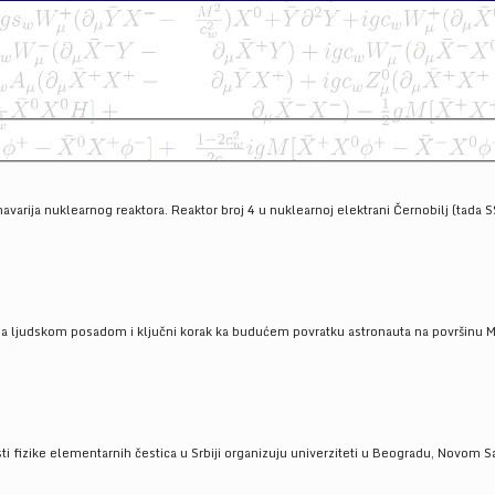
havarija nuklearnog reaktora. Reaktor broj 4 u nuklearnoj elektrani Černobilj (tada 
a ljudskom posadom i ključni korak ka budućem povratku astronauta na površinu Mese
 fizike elementarnih čestica u Srbiji organizuju univerziteti u Beogradu, Novom Sad