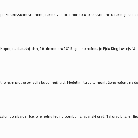
 po Moskovskom vremenu, raketa Vostok 1 poletela je ka svemiru. U raketi je sedeo J
 Hoper, na današnji dan, 10. decembra 1815. godine rođena je Ejda King Lavlejs (Ad
tno nam prva asocijacija budu muškarci. Međutim, tu sliku menja žena rođena na dan
 avion bombarder bacio je jednu jedinu bombu na japanski grad. Taj grad bila je Hir