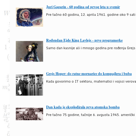
Juri Gagarin - 60 godina od prvog leta u svemir
Pre tačno 60 godina, 12. aprila 1961. godine oko 9 sati
Rođendan Ejde King Lavlejs - prve programerke
Samo dan kasnije ali i mnogo godina pre rođenja Grejs
Grejs Hoper: do ratne mornarice do kompajlera i buba
Kada govorimo o IT sektoru, matematici i vojsci verova
Dan kada je eksplodirala prva atomska bomba
Pre tačno 75 godine, tačnije 6. avgusta 1945. američki