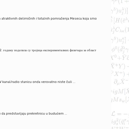
 atraktivnih delimičnih i totalnih pomračenja Meseca koja smo
. годину поделила су тројица експерименталних физичара за област
V kanal/radio stanicu onda verovatno niste čuli ...
gu da predstavljaju prekretnicu u budućem ...