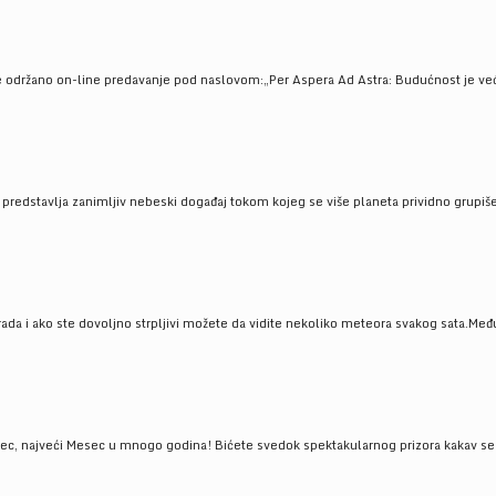
e održano on-line predavanje pod naslovom:„Per Aspera Ad Astra: Budućnost je već tu
, predstavlja zanimljiv nebeski događaj tokom kojeg se više planeta prividno grupi
da i ako ste dovoljno strpljivi možete da vidite nekoliko meteora svakog sata.Među
 najveći Mesec u mnogo godina! Bićete svedok spektakularnog prizora kakav se ret