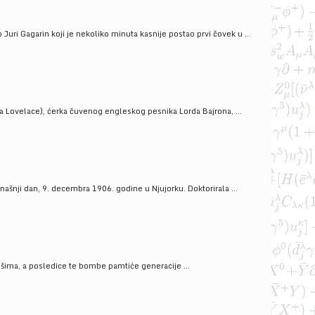
uri Gagarin koji je nekoliko minuta kasnije postao prvi čovek u ...
a Lovelace), ćerka čuvenog engleskog pesnika Lorda Bajrona, ...
ašnji dan, 9. decembra 1906. godine u Njujorku. Doktorirala ...
ošima, a posledice te bombe pamtiće generacije ...