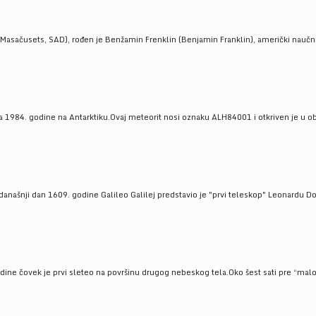
Masačusets, SAD), rođen je Benžamin Frenklin (Benjamin Franklin), američki naučnik 
 1984. godine na Antarktiku.Ovaj meteorit nosi oznaku ALH84001 i otkriven je u oblas
a današnji dan 1609. godine Galileo Galilej predstavio je "prvi teleskop" Leonardu D
odine čovek je prvi sleteo na površinu drugog nebeskog tela.Oko šest sati pre “malo