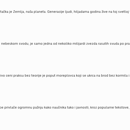
ačka je Zemlja, naša planeta. Generacije ljudi, hiljadama godina žive na toj svetloj t
om nebeskom svodu, je samo jedna od nekoliko milijardi zvezda rasutih svuda po pra
čivo ceni praksu bez teorije je poput moreplovca koji se ukrca na brod bez kormila i 
pe privlače ogromnu pažnju kako naučnika tako i javnosti, kroz popularne tekstove, r