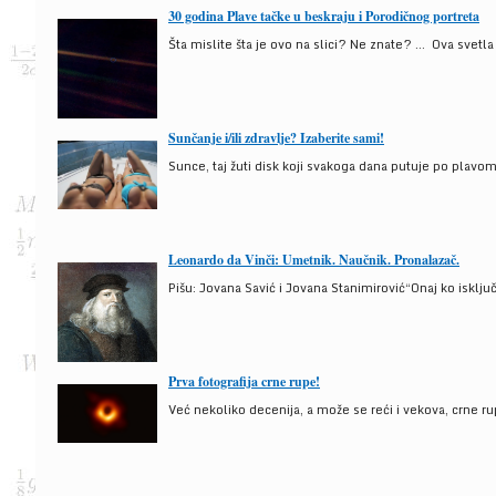
30 godina Plave tačke u beskraju i Porodičnog portreta
Šta mislite šta je ovo na slici? Ne znate? … Ova svetla t
Sunčanje i/ili zdravlje? Izaberite sami!
Sunce, taj žuti disk koji svakoga dana putuje po plav
Leonardo da Vinči: Umetnik. Naučnik. Pronalazač.
Pišu: Jovana Savić i Jovana Stanimirović“Onaj ko isklju
Prva fotografija crne rupe!
Već nekoliko decenija, a može se reći i vekova, crne ru