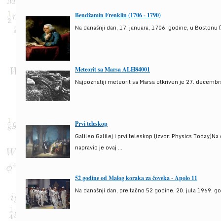
Bendžamin Frenklin (1706 - 1790)
Na današnji dan, 17. januara, 1706. godine, u Bostonu (
Meteorit sa Marsa ALH84001
Najpoznatiji meteorit sa Marsa otkriven je 27. decembra
Prvi teleskop
Galileo Galilej i prvi teleskop (izvor: Physics Today)N
napravio je ovaj ...
52 godine od Malog koraka za čoveka - Apolo 11
Na današnji dan, pre tačno 52 godine, 20. jula 1969. g