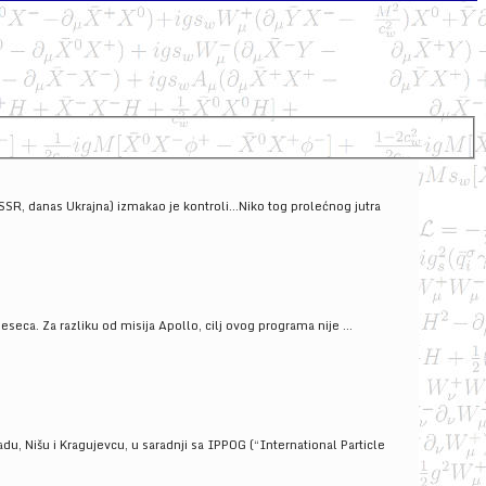
SSSR, danas Ukrajna) izmakao je kontroli...Niko tog prolećnog jutra
ca. Za razliku od misija Apollo, cilj ovog programa nije ...
u, Nišu i Kragujevcu, u saradnji sa IPPOG (“International Particle