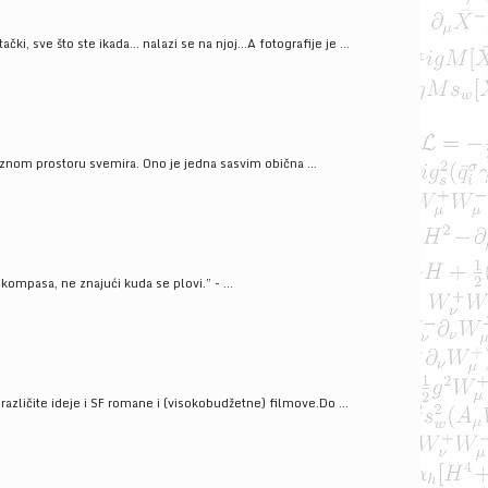
ački, sve što ste ikada… nalazi se na njoj…A fotografije je ...
znom prostoru svemira. Ono je jedna sasvim obična ...
kompasa, ne znajući kuda se plovi.” - ...
azličite ideje i SF romane i (visokobudžetne) filmove.Do ...