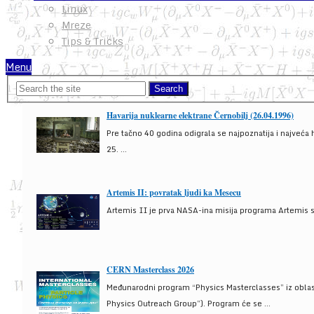
Linux
Mreze
Tips & Tricks
Menu
Havarija nuklearne elektrane Černobilj (26.04.1996)
Pre tačno 40 godina odigrala se najpoznatija i najveća 
25. ...
Artemis II: povratak ljudi ka Mesecu
Artemis II je prva NASA-ina misija programa Artemis s
CERN Masterclass 2026
Međunarodni program “Physics Masterclasses” iz oblasti
Physics Outreach Group”). Program će se ...