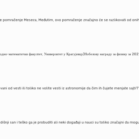
je pomračenje Meseca, Međutim, ovo pomračenje značajno će se razlikovati od onih
но-математички факултет, Универзитет у Крагујевцу)Нобелову награду за физику за 2022
ni od vesti ili toliko ne volite vesti iz astronomije da čim ih čujete menjate sajt/T
godišnji san i teško ga je probuditi ali neki događaji u nauci su toliko značajni da mo