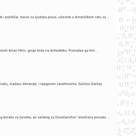
i političar, borac za ljudska prava, učesnik u Američkom ratu za ...
ti Allan Hills, grupi brda na Antarktiku. Pronašao ga tim ...
onatu, vladaru Venecije, i njegovim savetnicima. Galileo Galilej
g koraka za čoveka, ali velikog za čovečanstvo” dvočlana posada ...