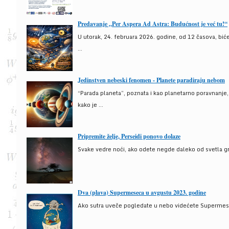
Predavanje „Per Aspera Ad Astra: Budućnost je već tu!“
U utorak, 24. februara 2026. godine, od 12 časova, bić
...
Jedinstven nebeski fenomen - Planete paradiraju nebom
“Parada planeta”, poznata i kao planetarno poravnanje
kako je ...
Pripremite želje, Perseidi ponovo dolaze
Svake vedre noći, ako odete negde daleko od svetla gra
Dva (plava) Supermeseca u avgustu 2023. godine
Ako sutra uveče pogledate u nebo videćete Supermesec,