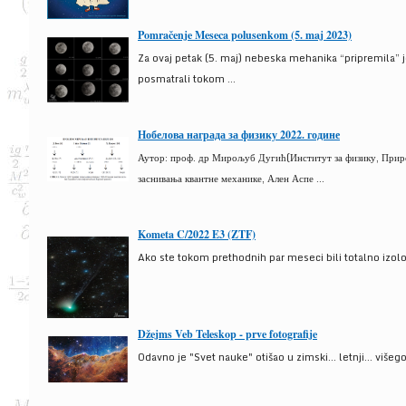
Pomračenje Meseca polusenkom (5. maj 2023)
Za ovaj petak (5. maj) nebeska mehanika “pripremila” 
posmatrali tokom ...
Нобелова награда за физику 2022. године
Аутор: проф. др Мирољуб Дугић(Институт за физику, Природ
заснивања квантне механике, Ален Аспе ...
Kometa C/2022 E3 (ZTF)
Ako ste tokom prethodnih par meseci bili totalno izolova
Džejms Veb Teleskop - prve fotografije
Odavno je "Svet nauke" otišao u zimski... letnji... više