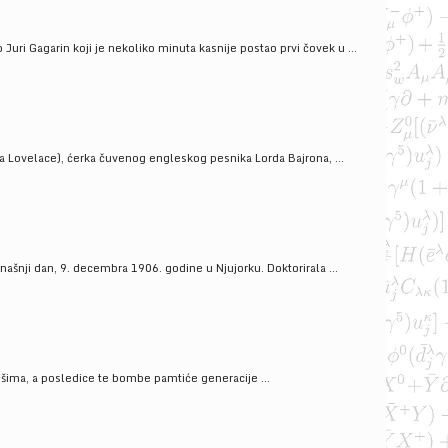
uri Gagarin koji je nekoliko minuta kasnije postao prvi čovek u ...
a Lovelace), ćerka čuvenog engleskog pesnika Lorda Bajrona, ...
ašnji dan, 9. decembra 1906. godine u Njujorku. Doktorirala ...
ošima, a posledice te bombe pamtiće generacije ...