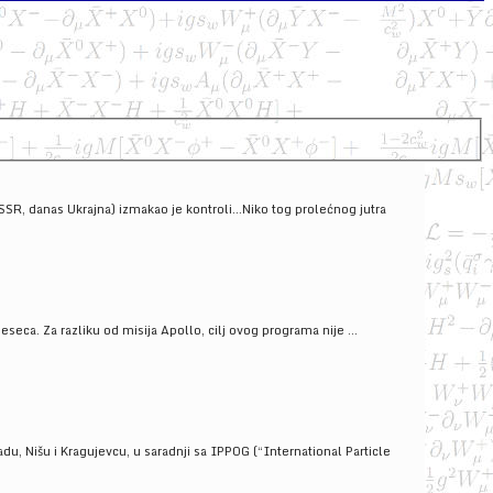
SSSR, danas Ukrajna) izmakao je kontroli...Niko tog prolećnog jutra
ca. Za razliku od misija Apollo, cilj ovog programa nije ...
u, Nišu i Kragujevcu, u saradnji sa IPPOG (“International Particle