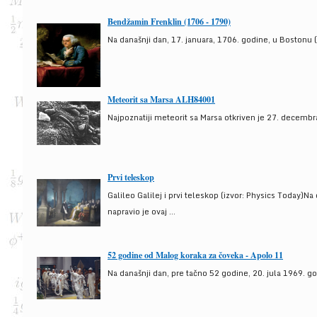
Bendžamin Frenklin (1706 - 1790)
Na današnji dan, 17. januara, 1706. godine, u Bostonu (
Meteorit sa Marsa ALH84001
Najpoznatiji meteorit sa Marsa otkriven je 27. decembra
Prvi teleskop
Galileo Galilej i prvi teleskop (izvor: Physics Today)N
napravio je ovaj ...
52 godine od Malog koraka za čoveka - Apolo 11
Na današnji dan, pre tačno 52 godine, 20. jula 1969. g