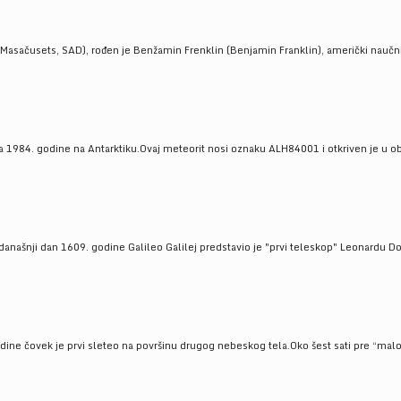
Masačusets, SAD), rođen je Benžamin Frenklin (Benjamin Franklin), američki naučnik 
 1984. godine na Antarktiku.Ovaj meteorit nosi oznaku ALH84001 i otkriven je u oblas
a današnji dan 1609. godine Galileo Galilej predstavio je "prvi teleskop" Leonardu D
odine čovek je prvi sleteo na površinu drugog nebeskog tela.Oko šest sati pre “malo