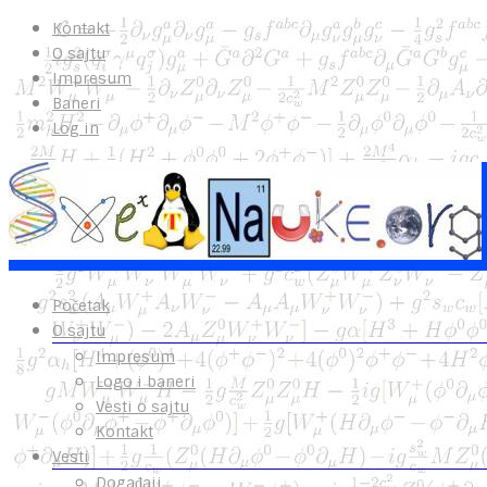
Kontakt
O sajtu
Impresum
Baneri
Log in
Početak
O sajtu
Impresum
Logo i baneri
Vesti o sajtu
Kontakt
Vesti
Događaji