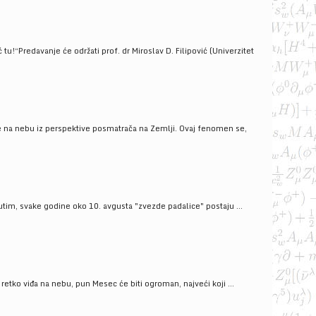
!“Predavanje će održati prof. dr Miroslav D. Filipović (Univerzitet
še na nebu iz perspektive posmatrača na Zemlji. Ovaj fenomen se,
tim, svake godine oko 10. avgusta "zvezde padalice" postaju ...
ko viđa na nebu, pun Mesec će biti ogroman, najveći koji ...