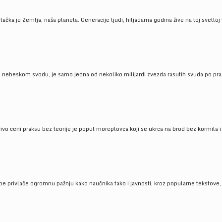
ačka je Zemlja, naša planeta. Generacije ljudi, hiljadama godina žive na toj svetloj t
om nebeskom svodu, je samo jedna od nekoliko milijardi zvezda rasutih svuda po pra
čivo ceni praksu bez teorije je poput moreplovca koji se ukrca na brod bez kormila i 
pe privlače ogromnu pažnju kako naučnika tako i javnosti, kroz popularne tekstove, r