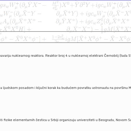
havarija nuklearnog reaktora. Reaktor broj 4 u nuklearnoj elektrani Černobilj (tada 
a ljudskom posadom i ključni korak ka budućem povratku astronauta na površinu Mese
 fizike elementarnih čestica u Srbiji organizuju univerziteti u Beogradu, Novom Sad