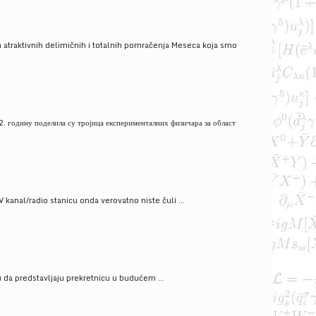
 atraktivnih delimičnih i totalnih pomračenja Meseca koja smo
. годину поделила су тројица експерименталних физичара за област
V kanal/radio stanicu onda verovatno niste čuli ...
gu da predstavljaju prekretnicu u budućem ...