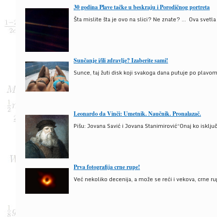
30 godina Plave tačke u beskraju i Porodičnog portreta
Šta mislite šta je ovo na slici? Ne znate? … Ova svetla t
Sunčanje i/ili zdravlje? Izaberite sami!
Sunce, taj žuti disk koji svakoga dana putuje po plav
Leonardo da Vinči: Umetnik. Naučnik. Pronalazač.
Pišu: Jovana Savić i Jovana Stanimirović“Onaj ko isklju
Prva fotografija crne rupe!
Već nekoliko decenija, a može se reći i vekova, crne ru