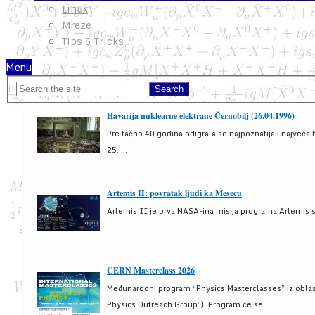
Linux
Mreze
Tips & Tricks
Menu
Havarija nuklearne elektrane Černobilj (26.04.1996)
Pre tačno 40 godina odigrala se najpoznatija i najveća 
25. ...
Artemis II: povratak ljudi ka Mesecu
Artemis II je prva NASA-ina misija programa Artemis s
CERN Masterclass 2026
Međunarodni program “Physics Masterclasses” iz oblasti
Physics Outreach Group”). Program će se ...