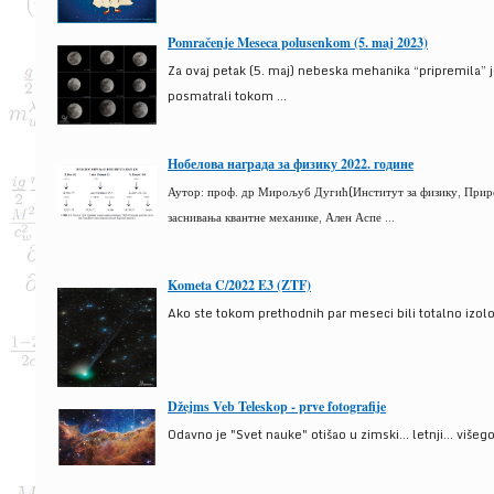
Pomračenje Meseca polusenkom (5. maj 2023)
Za ovaj petak (5. maj) nebeska mehanika “pripremila” 
posmatrali tokom ...
Нобелова награда за физику 2022. године
Аутор: проф. др Мирољуб Дугић(Институт за физику, Природ
заснивања квантне механике, Ален Аспе ...
Kometa C/2022 E3 (ZTF)
Ako ste tokom prethodnih par meseci bili totalno izolova
Džejms Veb Teleskop - prve fotografije
Odavno je "Svet nauke" otišao u zimski... letnji... više