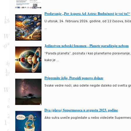
Predavanje „Per Aspera Ad Astra: Budućnost je već tu!“
U utorak, 24. februara 2026. godine, od 12 časova, bić
...
Jedinstven nebeski fenomen - Planete paradiraju nebom
“Parada planeta”, poznata i kao planetarno poravnanje
kako je ...
Pripremite želje, Perseidi ponovo dolaze
Svake vedre noći, ako odete negde daleko od svetla gra
Dva (plava) Supermeseca u avgustu 2023. godine
Ako sutra uveče pogledate u nebo videćete Supermesec,