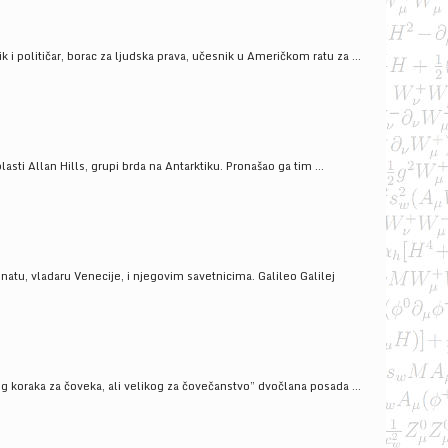
i političar, borac za ljudska prava, učesnik u Američkom ratu za ...
ti Allan Hills, grupi brda na Antarktiku. Pronašao ga tim ...
onatu, vladaru Venecije, i njegovim savetnicima. Galileo Galilej
g koraka za čoveka, ali velikog za čovečanstvo” dvočlana posada ...