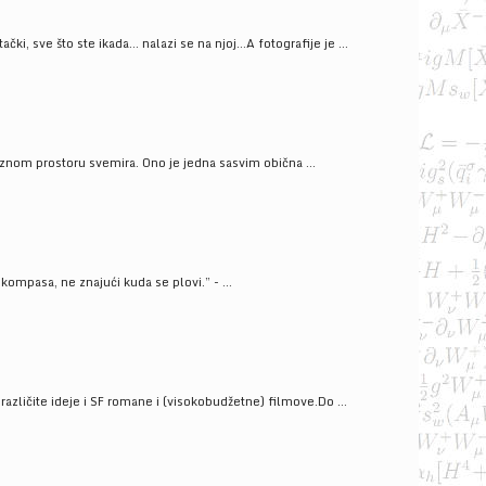
ački, sve što ste ikada… nalazi se na njoj…A fotografije je ...
znom prostoru svemira. Ono je jedna sasvim obična ...
kompasa, ne znajući kuda se plovi.” - ...
azličite ideje i SF romane i (visokobudžetne) filmove.Do ...