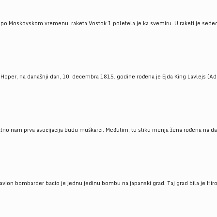
 po Moskovskom vremenu, raketa Vostok 1 poletela je ka svemiru. U raketi je sedeo J
 Hoper, na današnji dan, 10. decembra 1815. godine rođena je Ejda King Lavlejs (Ad
tno nam prva asocijacija budu muškarci. Međutim, tu sliku menja žena rođena na dan
 avion bombarder bacio je jednu jedinu bombu na japanski grad. Taj grad bila je Hir