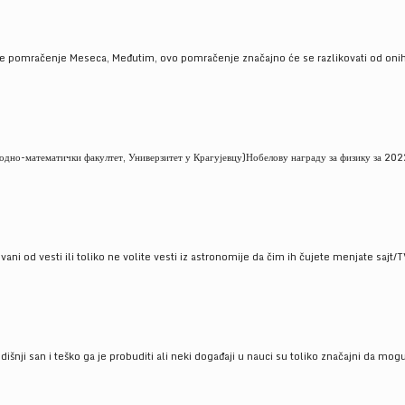
je pomračenje Meseca, Međutim, ovo pomračenje značajno će se razlikovati od onih
но-математички факултет, Универзитет у Крагујевцу)Нобелову награду за физику за 2022
ni od vesti ili toliko ne volite vesti iz astronomije da čim ih čujete menjate sajt/T
godišnji san i teško ga je probuditi ali neki događaji u nauci su toliko značajni da mo