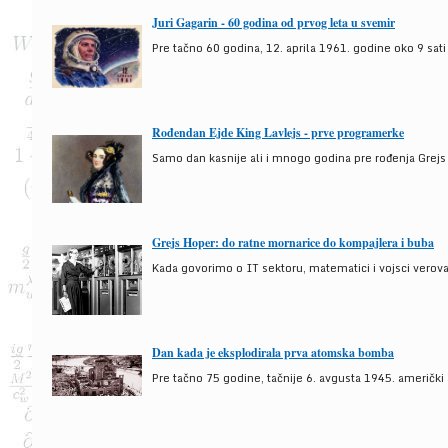
Juri Gagarin - 60 godina od prvog leta u svemir
Pre tačno 60 godina, 12. aprila 1961. godine oko 9 sati
Rođendan Ejde King Lavlejs - prve programerke
Samo dan kasnije ali i mnogo godina pre rođenja Grejs
Grejs Hoper: do ratne mornarice do kompajlera i buba
Kada govorimo o IT sektoru, matematici i vojsci verova
Dan kada je eksplodirala prva atomska bomba
Pre tačno 75 godine, tačnije 6. avgusta 1945. američki