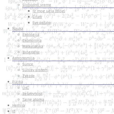
Slobodno vreme
Iz mog ugla (blog)
Citati
Sve ostalo
Nauka
Ekologija
Ekonomija
Matematika
Biografije
Astronomija
Sunce
Sunčev sistem
Zvezde
Fizika
LHC
Relativnost
Tajne atoma
Hemija
IT