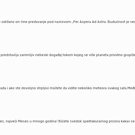
e održano on-line predavanje pod naslovom:„Per Aspera Ad Astra: Budućnost je već tu
, predstavlja zanimljiv nebeski događaj tokom kojeg se više planeta prividno grupi
da i ako ste dovoljno strpljivi možete da vidite nekoliko meteora svakog sata.Među
 najveći Mesec u mnogo godina! Bićete svedok spektakularnog prizora kakav se ret