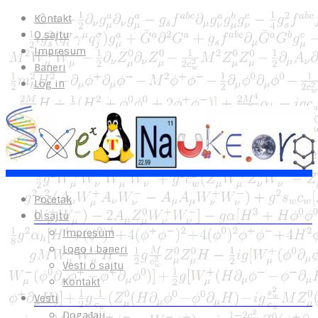
Kontakt
O sajtu
Impresum
Baneri
Log in
Početak
O sajtu
Impresum
Logo i baneri
Vesti o sajtu
Kontakt
Vesti
Događaji