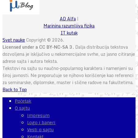
AD Alfa
|
Marinina razumljiva fizika
IT kutak
Svet nauke
Copyright © 2026.
Licensed under a CC BY-NC-SA 3.
Dalja distribucija tekstova
dozvoljena je isključivo u nekomercijalne svrhe, uz jasno citiranje
adrese sajta i autora teksta.
Tekstovi na sajtu su naučno-popularnog karaktera i namenjeni su
široj javnosti. Ne preporučuje se njihovo korišćenje kao referenci
za seminarske, diplomske, master i slične radove na fakultetima.
Back to Top
Početak
O sajtu
Impresum
Logo i baneri
Vesti o sajtu
Kontakt