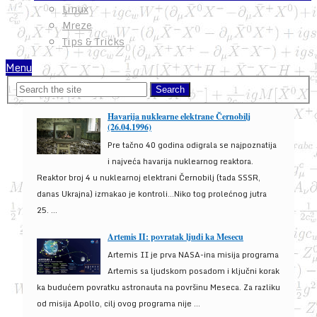
Linux
Mreze
Tips & Tricks
Menu
Havarija nuklearne elektrane Černobilj
(26.04.1996)
Pre tačno 40 godina odigrala se najpoznatija
i najveća havarija nuklearnog reaktora.
Reaktor broj 4 u nuklearnoj elektrani Černobilj (tada SSSR,
danas Ukrajna) izmakao je kontroli...Niko tog prolećnog jutra
25. ...
Artemis II: povratak ljudi ka Mesecu
Artemis II je prva NASA-ina misija programa
Artemis sa ljudskom posadom i ključni korak
ka budućem povratku astronauta na površinu Meseca. Za razliku
od misija Apollo, cilj ovog programa nije ...