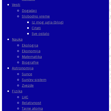
Vesti
Događaji
Slobodno vreme
Iz mog ugla (blog)
Citati
Sve ostalo
Nauka
Ekologija
Ekonomija
Matematika
Biografije
Astronomija
Sunce
Sunčev sistem
Zvezde
Fizika
LHC
Relativnost
Tajne atoma