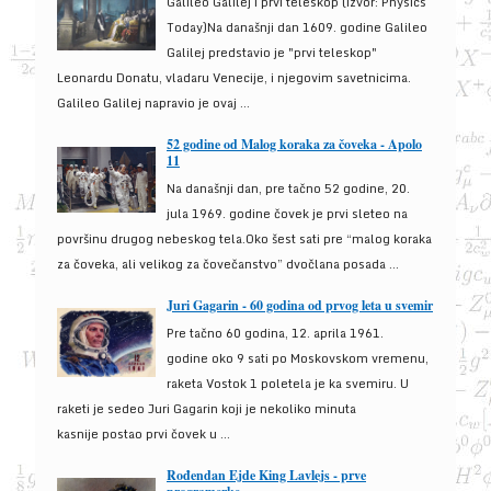
Galileo Galilej i prvi teleskop (izvor: Physics
Today)Na današnji dan 1609. godine Galileo
Galilej predstavio je "prvi teleskop"
Leonardu Donatu, vladaru Venecije, i njegovim savetnicima.
Galileo Galilej napravio je ovaj ...
52 godine od Malog koraka za čoveka - Apolo
11
Na današnji dan, pre tačno 52 godine, 20.
jula 1969. godine čovek je prvi sleteo na
površinu drugog nebeskog tela.Oko šest sati pre “malog koraka
za čoveka, ali velikog za čovečanstvo” dvočlana posada ...
Juri Gagarin - 60 godina od prvog leta u svemir
Pre tačno 60 godina, 12. aprila 1961.
godine oko 9 sati po Moskovskom vremenu,
raketa Vostok 1 poletela je ka svemiru. U
raketi je sedeo Juri Gagarin koji je nekoliko minuta
kasnije postao prvi čovek u ...
Rođendan Ejde King Lavlejs - prve