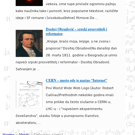
vekova, crne rupe privlače ogromnu pažnju
kako naučnika tako i javnosti, kroz popularne tekstove, različite
ideje i SF romane i (visokobudžetne) filmove.Do ...
Dositej Obradović – srpski prosvetitelj i
reformator
„Knjige, braćo moja, knjige, a ne zvona i
praporce!“Dositej ObradovićNa današnji dan
28. marta 1811. godine u Beogradu je umro
najveći srpski prosvetitelj i reformator – Dositej Obradović.
Sahranjen je ...
CERN – mesto gde je nastao “Internet”
Prvi World Wide Web Logo (Autor: Robert
Cailliau)Prethodnih nekoliko godina imali
smo prilike da često slušamo o CERN-u,
LHC-u - i "najvećem eksperimentu
čovečanstva", ulasku Srbije u punopravno članstvo,
akceleratoru, ...
Home
»
Vesti
»
Cekajuci signal