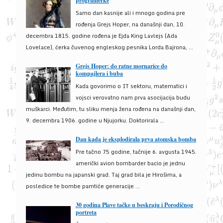
programerke
Samo dan kasnije ali i mnogo godina pre
rođenja Grejs Hoper, na današnji dan, 10.
decembra 1815. godine rođena je Ejda King Lavlejs (Ada
Lovelace), ćerka čuvenog engleskog pesnika Lorda Bajrona, ...
Grejs Hoper: do ratne mornarice do
kompajlera i buba
Kada govorimo o IT sektoru, matematici i
vojsci verovatno nam prva asocijacija budu
muškarci. Međutim, tu sliku menja žena rođena na današnji dan,
9. decembra 1906. godine u Njujorku. Doktorirala ...
Dan kada je eksplodirala prva atomska bomba
Pre tačno 75 godine, tačnije 6. avgusta 1945.
američki avion bombarder bacio je jednu
jedinu bombu na japanski grad. Taj grad bila je Hirošima, a
posledice te bombe pamtiće generacije ...
30 godina Plave tačke u beskraju i Porodičnog
portreta