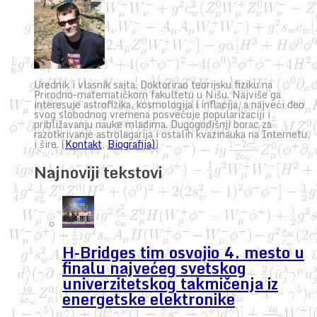
Urednik i vlasnik sajta. Doktorirao teorijsku fiziku na
Prirodno-matematičkom fakultetu u Nišu. Najviše ga
interesuje astrofizika, kosmologija i inflacija, a najveći deo
svog slobodnog vremena posvećuje popularizaciji i
približavanju nauke mladima. Dugogodišnji borac za
razotkrivanje astrolagarija i ostalih kvazinauka na Internetu,
i šire. (
Kontakt
,
Biografija)
)
Najnoviji tekstovi
H-Bridges tim osvojio 4. mesto u
finalu najvećeg svetskog
univerzitetskog takmičenja iz
energetske elektronike