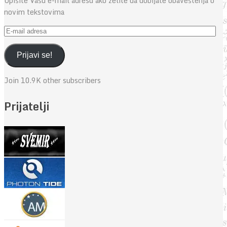
Upišite Vašu e-mail adresu ako želite da dobijate obaveštenja o
novim tekstovima
E-
mail
adresa
Prijavi se!
Join 10.9K other subscribers
Prijatelji