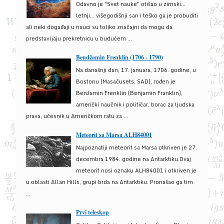
Odavno je "Svet nauke" otišao u zimski...
letnji... višegodišnji san i teško ga je probuditi
ali neki događaji u nauci su toliko značajni da mogu da
predstavljaju prekretnicu u budućem ...
Bendžamin Frenklin (1706 - 1790)
Na današnji dan, 17. januara, 1706. godine, u
Bostonu (Masačusets, SAD), rođen je
Benžamin Frenklin (Benjamin Franklin),
američki naučnik i političar, borac za ljudska
prava, učesnik u Američkom ratu za ...
Meteorit sa Marsa ALH84001
Najpoznatiji meteorit sa Marsa otkriven je 27.
decembra 1984. godine na Antarktiku.Ovaj
meteorit nosi oznaku ALH84001 i otkriven je
u oblasti Allan Hills, grupi brda na Antarktiku. Pronašao ga tim
...
Prvi teleskop