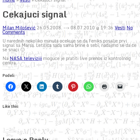
Cekajuci signal
Milan Milošević
26.05.2008.
--> 08.07.2010 @ 19:36
Vesti
No
Comments
U narednih nekoliko minuta ocekuje se da Feniks posalje prvi
signal sa Marsa. Letilica sada sama brine o sebi, nadajmo se da ce
se snaci 🙂
Na
NASA televiziji
moguce je pratiti live prenos iz kontrolnog
centra.
Podeli:
Like this:
Leave a Reply