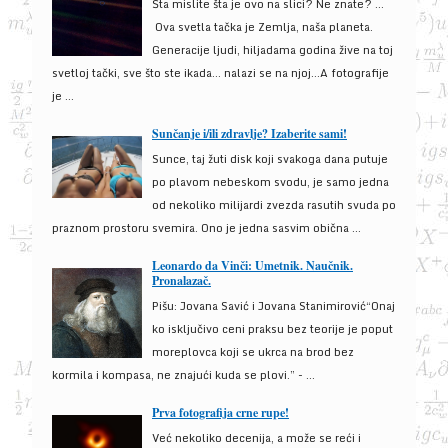
Šta mislite šta je ovo na slici? Ne znate? …
Ova svetla tačka je Zemlja, naša planeta.
Generacije ljudi, hiljadama godina žive na toj
svetloj tački, sve što ste ikada… nalazi se na njoj…A fotografije
je ...
Sunčanje i/ili zdravlje? Izaberite sami!
Sunce, taj žuti disk koji svakoga dana putuje
po plavom nebeskom svodu, je samo jedna
od nekoliko milijardi zvezda rasutih svuda po
praznom prostoru svemira. Ono je jedna sasvim obična ...
Leonardo da Vinči: Umetnik. Naučnik.
Pronalazač.
Pišu: Jovana Savić i Jovana Stanimirović“Onaj
ko isključivo ceni praksu bez teorije je poput
moreplovca koji se ukrca na brod bez
kormila i kompasa, ne znajući kuda se plovi.” - ...
Prva fotografija crne rupe!
Već nekoliko decenija, a može se reći i