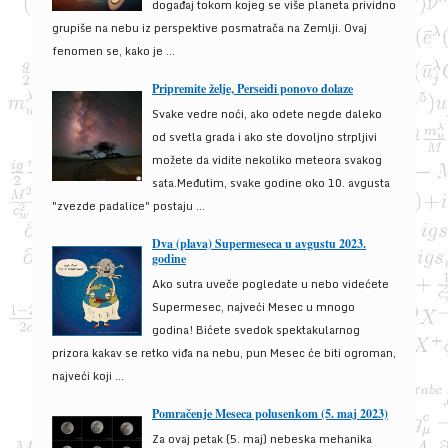
događaj tokom kojeg se više planeta prividno
grupiše na nebu iz perspektive posmatrača na Zemlji. Ovaj
fenomen se, kako je ...
Pripremite želje, Perseidi ponovo dolaze
Svake vedre noći, ako odete negde daleko
od svetla grada i ako ste dovoljno strpljivi
možete da vidite nekoliko meteora svakog
sata.Međutim, svake godine oko 10. avgusta
"zvezde padalice" postaju ...
Dva (plava) Supermeseca u avgustu 2023.
godine
Ako sutra uveče pogledate u nebo videćete
Supermesec, najveći Mesec u mnogo
godina! Bićete svedok spektakularnog
prizora kakav se retko viđa na nebu, pun Mesec će biti ogroman,
najveći koji ...
Pomračenje Meseca polusenkom (5. maj 2023)
Za ovaj petak (5. maj) nebeska mehanika