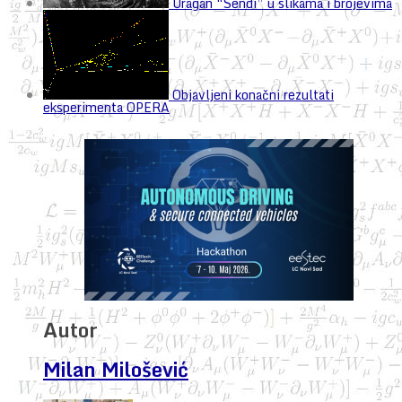
Uragan “Sendi” u slikama i brojevima
Objavljeni konačni rezultati
eksperimenta OPERA
Autor
Milan Milošević