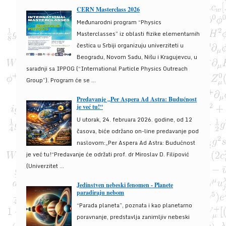
CERN Masterclass 2026
Međunarodni program “Physics
Masterclasses” iz oblasti fizike elementarnih
čestica u Srbiji organizuju univerziteti u
Beogradu, Novom Sadu, Nišu i Kragujevcu, u
saradnji sa IPPOG (“International Particle Physics Outreach
Group”). Program će se ...
Predavanje „Per Aspera Ad Astra: Budućnost
je već tu!“
U utorak, 24. februara 2026. godine, od 12
časova, biće održano on-line predavanje pod
naslovom:„Per Aspera Ad Astra: Budućnost
je već tu!“Predavanje će održati prof. dr Miroslav D. Filipović
(Univerzitet ...
Jedinstven nebeski fenomen - Planete
paradiraju nebom
“Parada planeta”, poznata i kao planetarno
poravnanje, predstavlja zanimljiv nebeski