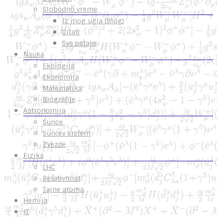
Slobodno vreme
Iz mog ugla (blog)
Citati
Sve ostalo
Nauka
Ekologija
Ekonomija
Matematika
Biografije
Astronomija
Sunce
Sunčev sistem
Zvezde
Fizika
LHC
Relativnost
Tajne atoma
Hemija
IT