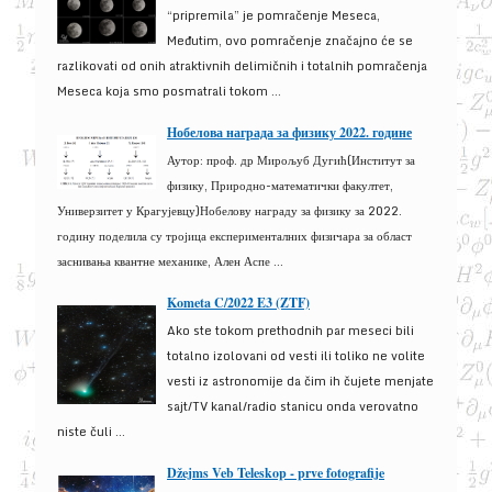
“pripremila” je pomračenje Meseca,
Međutim, ovo pomračenje značajno će se
razlikovati od onih atraktivnih delimičnih i totalnih pomračenja
Meseca koja smo posmatrali tokom ...
Нобелова награда за физику 2022. године
Аутор: проф. др Мирољуб Дугић(Институт за
физику, Природно-математички факултет,
Универзитет у Крагујевцу)Нобелову награду за физику за 2022.
годину поделила су тројица експерименталних физичара за област
заснивања квантне механике, Ален Аспе ...
Kometa C/2022 E3 (ZTF)
Ako ste tokom prethodnih par meseci bili
totalno izolovani od vesti ili toliko ne volite
vesti iz astronomije da čim ih čujete menjate
sajt/TV kanal/radio stanicu onda verovatno
niste čuli ...
Džejms Veb Teleskop - prve fotografije