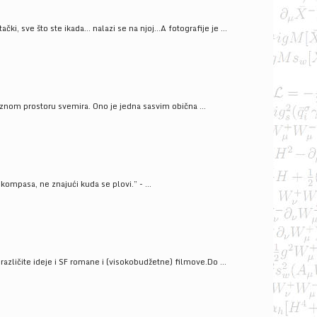
ački, sve što ste ikada… nalazi se na njoj…A fotografije je ...
znom prostoru svemira. Ono je jedna sasvim obična ...
kompasa, ne znajući kuda se plovi.” - ...
azličite ideje i SF romane i (visokobudžetne) filmove.Do ...