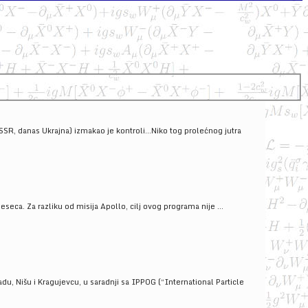
SSSR, danas Ukrajna) izmakao je kontroli...Niko tog prolećnog jutra
ca. Za razliku od misija Apollo, cilj ovog programa nije ...
u, Nišu i Kragujevcu, u saradnji sa IPPOG (“International Particle