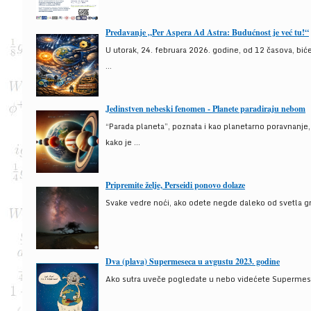
Predavanje „Per Aspera Ad Astra: Budućnost je već tu!“
U utorak, 24. februara 2026. godine, od 12 časova, bić
...
Jedinstven nebeski fenomen - Planete paradiraju nebom
“Parada planeta”, poznata i kao planetarno poravnanje
kako je ...
Pripremite želje, Perseidi ponovo dolaze
Svake vedre noći, ako odete negde daleko od svetla gra
Dva (plava) Supermeseca u avgustu 2023. godine
Ako sutra uveče pogledate u nebo videćete Supermesec,