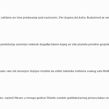
e održano on-line predavanje pod naslovom:„Per Aspera Ad Astra: Budućnost je već tu
, predstavlja zanimljiv nebeski događaj tokom kojeg se više planeta prividno grupi
da i ako ste dovoljno strpljivi možete da vidite nekoliko meteora svakog sata.Među
 najveći Mesec u mnogo godina! Bićete svedok spektakularnog prizora kakav se ret