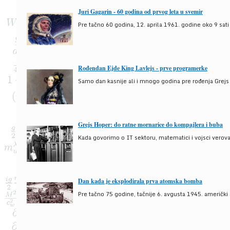
Juri Gagarin - 60 godina od prvog leta u svemir
Pre tačno 60 godina, 12. aprila 1961. godine oko 9 sati
Rođendan Ejde King Lavlejs - prve programerke
Samo dan kasnije ali i mnogo godina pre rođenja Grejs
Grejs Hoper: do ratne mornarice do kompajlera i buba
Kada govorimo o IT sektoru, matematici i vojsci verova
Dan kada je eksplodirala prva atomska bomba
Pre tačno 75 godine, tačnije 6. avgusta 1945. američki