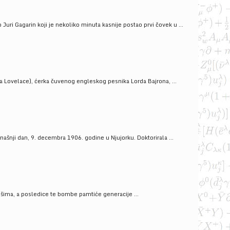
uri Gagarin koji je nekoliko minuta kasnije postao prvi čovek u ...
a Lovelace), ćerka čuvenog engleskog pesnika Lorda Bajrona, ...
ašnji dan, 9. decembra 1906. godine u Njujorku. Doktorirala ...
ošima, a posledice te bombe pamtiće generacije ...