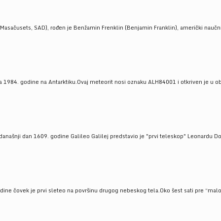
Masačusets, SAD), rođen je Benžamin Frenklin (Benjamin Franklin), američki naučnik 
 1984. godine na Antarktiku.Ovaj meteorit nosi oznaku ALH84001 i otkriven je u oblas
a današnji dan 1609. godine Galileo Galilej predstavio je "prvi teleskop" Leonardu D
odine čovek je prvi sleteo na površinu drugog nebeskog tela.Oko šest sati pre “malo