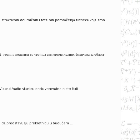
 atraktivnih delimičnih i totalnih pomračenja Meseca koja smo
. годину поделила су тројица експерименталних физичара за област
V kanal/radio stanicu onda verovatno niste čuli ...
gu da predstavljaju prekretnicu u budućem ...