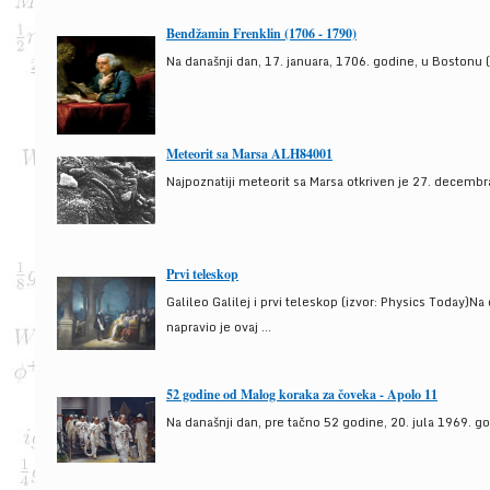
Bendžamin Frenklin (1706 - 1790)
Na današnji dan, 17. januara, 1706. godine, u Bostonu (
Meteorit sa Marsa ALH84001
Najpoznatiji meteorit sa Marsa otkriven je 27. decembra
Prvi teleskop
Galileo Galilej i prvi teleskop (izvor: Physics Today)N
napravio je ovaj ...
52 godine od Malog koraka za čoveka - Apolo 11
Na današnji dan, pre tačno 52 godine, 20. jula 1969. g