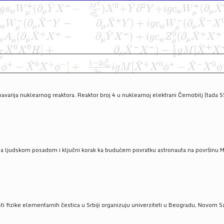
havarija nuklearnog reaktora. Reaktor broj 4 u nuklearnoj elektrani Černobilj (tada 
a ljudskom posadom i ključni korak ka budućem povratku astronauta na površinu Mese
 fizike elementarnih čestica u Srbiji organizuju univerziteti u Beogradu, Novom Sad