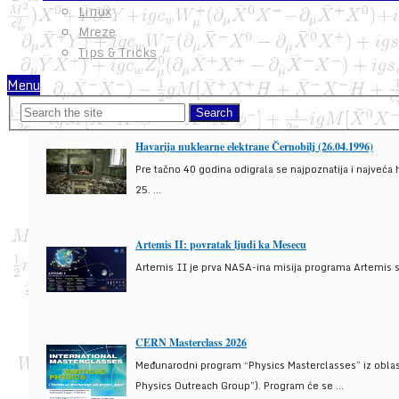
Linux
Mreze
Tips & Tricks
Menu
Havarija nuklearne elektrane Černobilj (26.04.1996)
Pre tačno 40 godina odigrala se najpoznatija i najveća 
25. ...
Artemis II: povratak ljudi ka Mesecu
Artemis II je prva NASA-ina misija programa Artemis s
CERN Masterclass 2026
Međunarodni program “Physics Masterclasses” iz oblasti
Physics Outreach Group”). Program će se ...