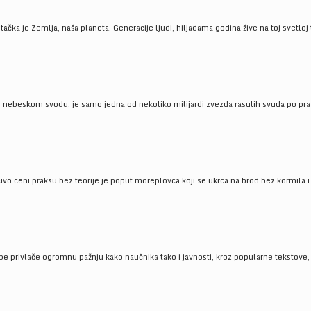
ačka je Zemlja, naša planeta. Generacije ljudi, hiljadama godina žive na toj svetloj t
om nebeskom svodu, je samo jedna od nekoliko milijardi zvezda rasutih svuda po pra
čivo ceni praksu bez teorije je poput moreplovca koji se ukrca na brod bez kormila i 
pe privlače ogromnu pažnju kako naučnika tako i javnosti, kroz popularne tekstove, r