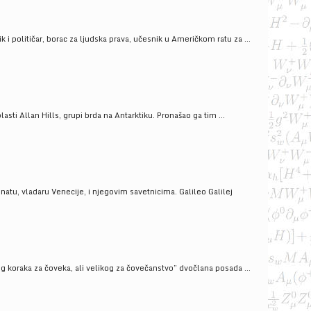
i političar, borac za ljudska prava, učesnik u Američkom ratu za ...
ti Allan Hills, grupi brda na Antarktiku. Pronašao ga tim ...
onatu, vladaru Venecije, i njegovim savetnicima. Galileo Galilej
g koraka za čoveka, ali velikog za čovečanstvo” dvočlana posada ...