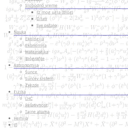
Slobodno vreme
Iz mog ugla (blog)
Citati
Sve ostalo
Nauka
Ekologija
Ekonomija
Matematika
Biografije
Astronomija
Sunce
Sunčev sistem
Zvezde
Fizika
LHC
Relativnost
Tajne atoma
Hemija
IT