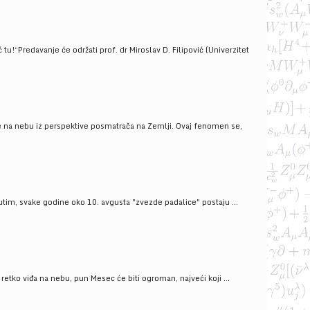
!“Predavanje će održati prof. dr Miroslav D. Filipović (Univerzitet
še na nebu iz perspektive posmatrača na Zemlji. Ovaj fenomen se,
tim, svake godine oko 10. avgusta "zvezde padalice" postaju ...
ko viđa na nebu, pun Mesec će biti ogroman, najveći koji ...