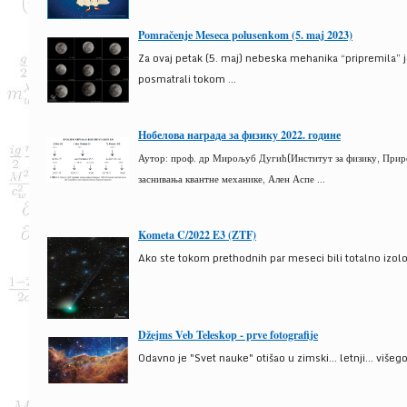
Pomračenje Meseca polusenkom (5. maj 2023)
Za ovaj petak (5. maj) nebeska mehanika “pripremila” 
posmatrali tokom ...
Нобелова награда за физику 2022. године
Аутор: проф. др Мирољуб Дугић(Институт за физику, Природ
заснивања квантне механике, Ален Аспе ...
Kometa C/2022 E3 (ZTF)
Ako ste tokom prethodnih par meseci bili totalno izolova
Džejms Veb Teleskop - prve fotografije
Odavno je "Svet nauke" otišao u zimski... letnji... više