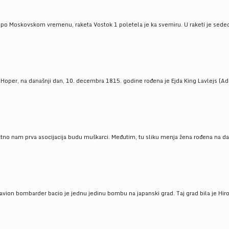
 po Moskovskom vremenu, raketa Vostok 1 poletela je ka svemiru. U raketi je sedeo J
 Hoper, na današnji dan, 10. decembra 1815. godine rođena je Ejda King Lavlejs (Ad
tno nam prva asocijacija budu muškarci. Međutim, tu sliku menja žena rođena na dan
 avion bombarder bacio je jednu jedinu bombu na japanski grad. Taj grad bila je Hir