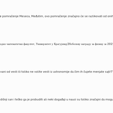
je pomračenje Meseca, Međutim, ovo pomračenje značajno će se razlikovati od onih
но-математички факултет, Универзитет у Крагујевцу)Нобелову награду за физику за 2022
ni od vesti ili toliko ne volite vesti iz astronomije da čim ih čujete menjate sajt/T
godišnji san i teško ga je probuditi ali neki događaji u nauci su toliko značajni da mo