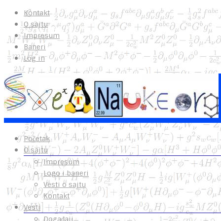
Kontakt
O sajtu
Impresum
Baneri
Log in
Početak
O sajtu
Impresum
Logo i baneri
Vesti o sajtu
Kontakt
Vesti
Događaji