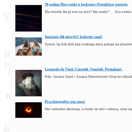
30 godina Plave tačke u beskraju i Porodičnog portreta
Šta mislite šta je ovo na slici? Ne znate? … Ova svetla t
Sunčanje i/ili zdravlje? Izaberite sami!
Sunce, taj žuti disk koji svakoga dana putuje po plav
Leonardo da Vinči: Umetnik. Naučnik. Pronalazač.
Pišu: Jovana Savić i Jovana Stanimirović“Onaj ko isklju
Prva fotografija crne rupe!
Već nekoliko decenija, a može se reći i vekova, crne ru