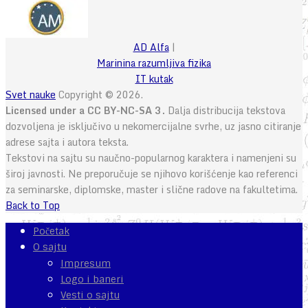
AD Alfa
|
Marinina razumljiva fizika
IT kutak
Svet nauke
Copyright © 2026.
Licensed under a CC BY-NC-SA 3.
Dalja distribucija tekstova
dozvoljena je isključivo u nekomercijalne svrhe, uz jasno citiranje
adrese sajta i autora teksta.
Tekstovi na sajtu su naučno-popularnog karaktera i namenjeni su
široj javnosti. Ne preporučuje se njihovo korišćenje kao referenci
za seminarske, diplomske, master i slične radove na fakultetima.
Back to Top
Početak
O sajtu
Impresum
Logo i baneri
Vesti o sajtu