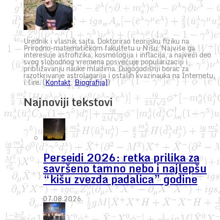
Urednik i vlasnik sajta. Doktorirao teorijsku fiziku na
Prirodno-matematičkom fakultetu u Nišu. Najviše ga
interesuje astrofizika, kosmologija i inflacija, a najveći deo
svog slobodnog vremena posvećuje popularizaciji i
približavanju nauke mladima. Dugogodišnji borac za
razotkrivanje astrolagarija i ostalih kvazinauka na Internetu,
i šire. (
Kontakt
,
Biografija)
)
Najnoviji tekstovi
Perseidi 2026: retka prilika za
savršeno tamno nebo i najlepšu
“kišu zvezda padalica” godine
07.08.2026.