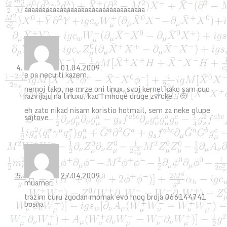
aaaaaaaaaaaaaaaaaaaaaaaaaaaaaaaaaa
01.04.2009.
e pa necu ti kazem,
nemoj tako, ne mrze oni linux, svoj kernel kako sam cuo
razvijaju na linuxu, kao i mnoge druge zvrcke… 🙂
eh zato nikad nisam koristio hotmail, sem za neke glupe
sajtove
27.04.2009.
muamer
trazim curu zgodan momak evo mog broja 066144741
bosna