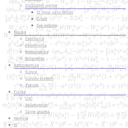
Slobodno vreme
Iz mog ugla (blog)
Citati
Sve ostalo
Nauka
Ekologija
Ekonomija
Matematika
Biografije
Astronomija
Sunce
Sunčev sistem
Zvezde
Fizika
LHC
Relativnost
Tajne atoma
Hemija
IT