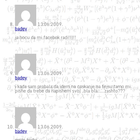
13.06.2009.
badey
ja hocu da mi facebok radi!!!!!
13.06.2009.
badey
i kada sam probala da idem na caskanje na fejsu tamo mi
pishe da trebe da napishem svoj ..bla bla……zashto???
13.06.2009.
badey
msm treba