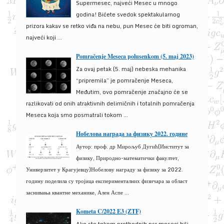
Supermesec, najveći Mesec u mnogo
godina! Bićete svedok spektakularnog
prizora kakav se retko viđa na nebu, pun Mesec će biti ogroman,
najveći koji ...
Pomračenje Meseca polusenkom (5. maj 2023)
Za ovaj petak (5. maj) nebeska mehanika
“pripremila” je pomračenje Meseca,
Međutim, ovo pomračenje značajno će se
razlikovati od onih atraktivnih delimičnih i totalnih pomračenja
Meseca koja smo posmatrali tokom ...
Нобелова награда за физику 2022. године
Аутор: проф. др Мирољуб Дугић(Институт за
физику, Природно-математички факултет,
Универзитет у Крагујевцу)Нобелову награду за физику за 2022.
годину поделила су тројица експерименталних физичара за област
заснивања квантне механике, Ален Аспе ...
Kometa C/2022 E3 (ZTF)