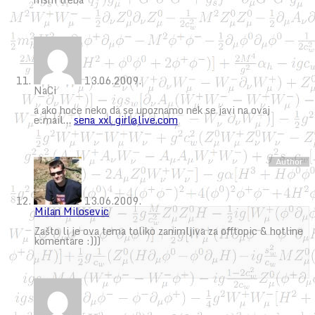
13.06.2009.
NaCi
a ako hoce neko da se upoznamo nek se javi na ovaj
e:mail…
sena_xxl_girl@live.com
13.06.2009.
Milan Milosevic
Zašto li je ova tema toliko zanimljiva za offtopic & hotline
komentare :)))