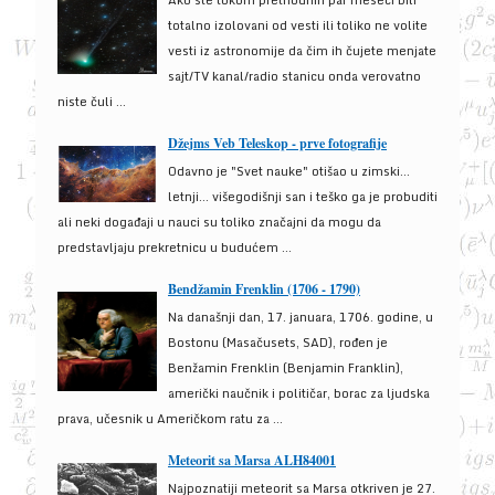
Ako ste tokom prethodnih par meseci bili
totalno izolovani od vesti ili toliko ne volite
vesti iz astronomije da čim ih čujete menjate
sajt/TV kanal/radio stanicu onda verovatno
niste čuli ...
Džejms Veb Teleskop - prve fotografije
Odavno je "Svet nauke" otišao u zimski...
letnji... višegodišnji san i teško ga je probuditi
ali neki događaji u nauci su toliko značajni da mogu da
predstavljaju prekretnicu u budućem ...
Bendžamin Frenklin (1706 - 1790)
Na današnji dan, 17. januara, 1706. godine, u
Bostonu (Masačusets, SAD), rođen je
Benžamin Frenklin (Benjamin Franklin),
američki naučnik i političar, borac za ljudska
prava, učesnik u Američkom ratu za ...
Meteorit sa Marsa ALH84001
Najpoznatiji meteorit sa Marsa otkriven je 27.