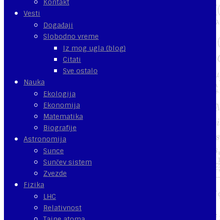
Kontakt
Vesti
Događaji
Slobodno vreme
Iz mog ugla (blog)
Citati
Sve ostalo
Nauka
Ekologija
Ekonomija
Matematika
Biografije
Astronomija
Sunce
Sunčev sistem
Zvezde
Fizika
LHC
Relativnost
Tajne atoma