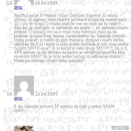
16.06.2009.
dmc
Spoffuj polje X-Mailer: stavi Outlook Express ili nesto
slicno, ili napravi neki reqrite prilikom izlaza da menja sam
😉 i sta te briga 🙂 mada uopste me ne cudi da to rade!!!…
Sad dal je slucajno ili namerno ne znam … ali iskreno nisam
probao 🙂 posalji mi na e-mail tvoj hotmail mail pa da
probam ja sam mog linuxa i seamonkey-ja.. takodje mozda
treba probati iz nekih drugih mailera, doduse nisam dorbo
skontao da li si i kada si isao preko outlook-a isto slao preko
tvojim SMTP-ova? ili si koristio neki drugi SMTP!?! Da li ti
VPS server za taj domen na kome je sendmail/postifx ima
reverzni DNS? to je broj jedan razlog za odbijanje maila!!…
Mada po obicaju izbaci neku poruku!!..
16.06.2009.
dmc
E da, takodje proveri IP adresu da nije u nekoj SPAM
listi!!…