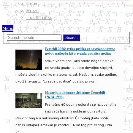
Linux
Mreze
Tips & Tricks
Menu
Perseidi 2026: retka prilika za savršeno tamno
nebo i najlepšu kišu zvezda padalica godine
Svake vedre noći, ako odete negde daleko
od svetla grada i budete dovoljno strpljivi,
možete videti nekoliko meteora na sat. Međutim, svake godine,
oko 12. avgusta, "zvezde padalice" postaju prava ...
Havarija nuklearne elektrane Černobilj
(26.04.1996)
Pre tačno 40 godina odigrala se najpoznatija
i najveća havarija nuklearnog reaktora.
Reaktor broj 4 u nuklearnoj elektrani Černobilj (tada SSSR,
danas Ukrajna) izmakao je kontroli...Niko tog prolećnog jutra
25. ...