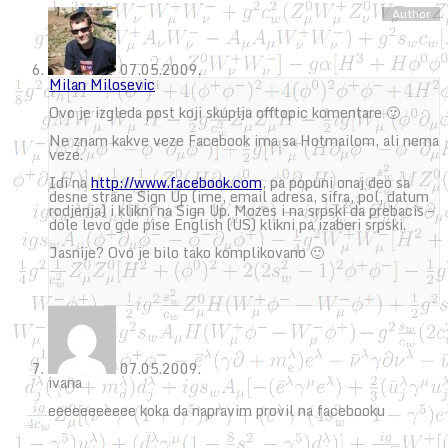
07.05.2009.
Milan Milosevic
Ovo je izgleda post koji skuplja offtopic komentare 🙂
Ne znam kakve veze Facebook ima sa Hotmailom, ali nema
veze.
Idi na
http://www.facebook.com
, pa popuni onaj deo sa
desne strane Sign Up (ime, email adresa, sifra, pol, datum
rodjenja) i klikni na Sign Up. Mozes i na srpski da prebacis –
dole levo gde pise English (US) klikni pa izaberi srpski.
Jasnije? Ovo je bilo tako komplikovano 🙂
07.05.2009.
ivana
eeeeeeeeeee koka da napravim provil na facebooku