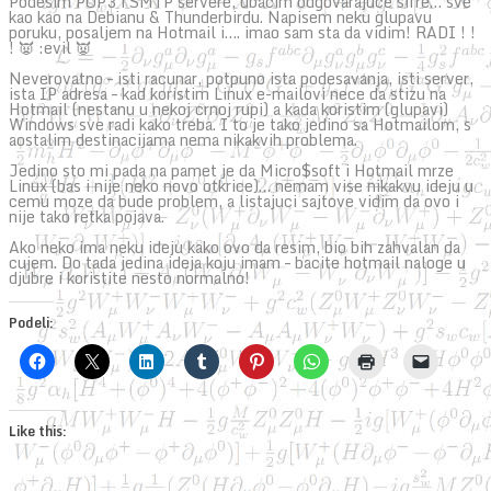
Podesim POP3 i SMTP servere, ubacim odgovarajuce sifre… sve
kao kao na Debianu & Thunderbirdu. Napisem neku glupavu
poruku, posaljem na Hotmail i…. imao sam sta da vidim! RADI ! !
! 👿 :evil 👿
Neverovatno – isti racunar, potpuno ista podesavanja, isti server,
ista IP adresa – kad koristim Linux e-mailovi nece da stizu na
Hotmail (nestanu u nekoj crnoj rupi) a kada koristim (glupavi)
Windows sve radi kako treba. I to je tako jedino sa Hotmailom, s
aostalim destinacijama nema nikakvih problema.
Jedino sto mi pada na pamet je da Micro$soft i Hotmail mrze
Linux (bas i nije neko novo otkrice)… nemam vise nikakvu ideju u
cemu moze da bude problem, a listajuci sajtove vidim da ovo i
nije tako retka pojava.
Ako neko ima neku ideju kako ovo da resim, bio bih zahvalan da
cujem. Do tada jedina ideja koju imam – bacite hotmail naloge u
djubre i koristite nesto normalno!
Podeli:
Like this: