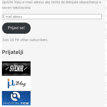
Upišite Vašu e-mail adresu ako želite da dobijate obaveštenja o
novim tekstovima
E-
mail
adresa
Prijavi se!
Join 10.9K other subscribers
Prijatelji