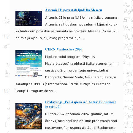
Artemis II: povratak ljudi ka Mesecu
Artemis II je prva NASA-ina misija programa
Artemis sa ljudskom posadom i ključni korak
ka budućem povratku astronauta na površinu Meseca. Za razliku
od misija Apollo, cilj ovog programa nije ...
CERN Masterclass 2026
Međunarodni program “Physics
Masterclasses” iz oblasti fizike elementarnih
čestica u Srbiji organizuju univerziteti u
Beogradu, Novom Sadu, Nišu i Kragujevcu, u
saradnji sa IPPOG (“International Particle Physics Outreach
Group”). Program će se ...
Predavanje „Per Aspera Ad Astra: Budućnost
je već tu!“
U utorak, 24. februara 2026. godine, od 12
časova, biće održano on-line predavanje pod
naslovom:„Per Aspera Ad Astra: Budućnost