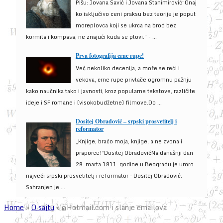
Pišu: Jovana Savić i Jovana Stanimirović“Onaj
ko isključivo ceni praksu bez teorije je poput
moreplovca koji se ukrca na brod bez
kormila i kompasa, ne znajući kuda se plovi.” - ...
Prva fotografija crne rupe!
Već nekoliko decenija, a može se reći i
vekova, crne rupe privlače ogromnu pažnju
kako naučnika tako i javnosti, kroz popularne tekstove, različite
ideje i SF romane i (visokobudžetne) filmove.Do ...
Dositej Obradović – srpski prosvetitelj i
reformator
„Knjige, braćo moja, knjige, a ne zvona i
praporce!“Dositej ObradovićNa današnji dan
28. marta 1811. godine u Beogradu je umro
najveći srpski prosvetitelj i reformator – Dositej Obradović.
Sahranjen je ...
Home
»
O sajtu
»
@Hotmail.com i slanje emailova