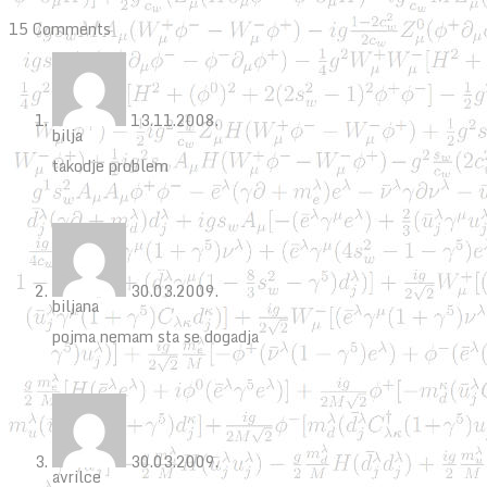
15 Comments
13.11.2008.
bilja
takodje problem
30.03.2009.
biljana
pojma nemam sta se dogadja
30.03.2009.
avrilce