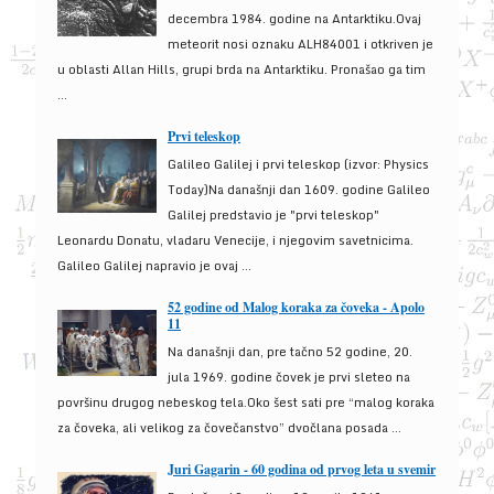
decembra 1984. godine na Antarktiku.Ovaj
meteorit nosi oznaku ALH84001 i otkriven je
u oblasti Allan Hills, grupi brda na Antarktiku. Pronašao ga tim
...
Prvi teleskop
Galileo Galilej i prvi teleskop (izvor: Physics
Today)Na današnji dan 1609. godine Galileo
Galilej predstavio je "prvi teleskop"
Leonardu Donatu, vladaru Venecije, i njegovim savetnicima.
Galileo Galilej napravio je ovaj ...
52 godine od Malog koraka za čoveka - Apolo
11
Na današnji dan, pre tačno 52 godine, 20.
jula 1969. godine čovek je prvi sleteo na
površinu drugog nebeskog tela.Oko šest sati pre “malog koraka
za čoveka, ali velikog za čovečanstvo” dvočlana posada ...
Juri Gagarin - 60 godina od prvog leta u svemir