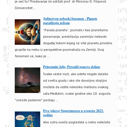
je već tu!“Predavanje će održati prof. dr Miroslav D. Filipović
(Univerzitet ...
Jedinstven nebeski fenomen - Planete
paradiraju nebom
“Parada planeta”, poznata i kao planetarno
poravnanje, predstavlja zanimljiv nebeski
događaj tokom kojeg se više planeta prividno
grupiše na nebu iz perspektive posmatrača na Zemlji. Ovaj
fenomen se, kako je ...
Pripremite želje, Perseidi ponovo dolaze
Svake vedre noći, ako odete negde daleko
od svetla grada i ako ste dovoljno strpljivi
možete da vidite nekoliko meteora svakog
sata.Međutim, svake godine oko 10. avgusta
"zvezde padalice" postaju ...
Dva (plava) Supermeseca u avgustu 2023.
godine
Ako sutra uveče pogledate u nebo videćete