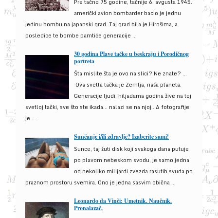
Pre tačno 75 godine, tačnije 6. avgusta 1945.
američki avion bombarder bacio je jednu
jedinu bombu na japanski grad. Taj grad bila je Hirošima, a
posledice te bombe pamtiće generacije ...
30 godina Plave tačke u beskraju i Porodičnog
portreta
Šta mislite šta je ovo na slici? Ne znate? …
Ova svetla tačka je Zemlja, naša planeta.
Generacije ljudi, hiljadama godina žive na toj
svetloj tački, sve što ste ikada… nalazi se na njoj…A fotografije
je ...
Sunčanje i/ili zdravlje? Izaberite sami!
Sunce, taj žuti disk koji svakoga dana putuje
po plavom nebeskom svodu, je samo jedna
od nekoliko milijardi zvezda rasutih svuda po
praznom prostoru svemira. Ono je jedna sasvim obična ...
Leonardo da Vinči: Umetnik. Naučnik.
Pronalazač.