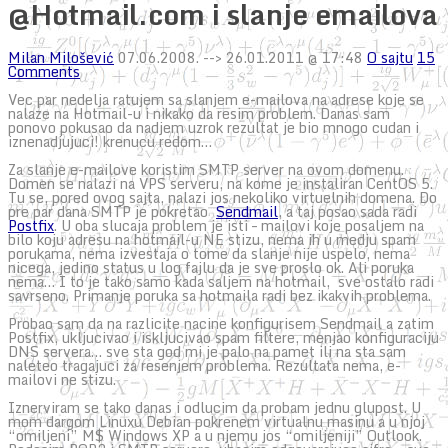
@Hotmail.com i slanje emailova
Milan Milošević
07.06.2008.
--> 26.01.2011 @ 17:48
O sajtu
15
Comments
Vec par nedelja ratujem sa slanjem e-mailova na adrese koje se
nalaze na Hotmail-u i nikako da resim problem. Danas sam
ponovo pokusao da nadjem uzrok rezultat je bio mnogo cudan i
iznenadjujuci! krenucu redom…
Za slanje e-mailove koristim SMTP server na ovom domenu.
Domen se nalazi na VPS serveru, na kome je instaliran CentOS 5.
Tu se, pored ovog sajta, nalazi jos nekoliko virtuelnih domena. Do
pre par dana SMTP je pokretao
Sendmail
, a taj posao sada radi
Postfix
. U oba slucaja problem je isti – mailovi koje posaljem na
bilo koju adresu na hotmail-u NE stizu, nema ih u medju spam
porukama, nema izvestaja o tome da slanje nije uspelo, nema
nicega, jedino status u log fajlu da je sve proslo ok. Ali poruka
nema… I to je tako samo kada saljem na hotmail, sve ostalo radi
savrseno. Primanje poruka sa hotmaila radi bez ikakvih problema.
Probao sam da na razlicite nacine konfigurisem Sendmail a zatim
Postfix, ukljucivao i iskljucivao spam filtere, menjao konfiguraciju
DNS servera… sve sta god mi je palo na pamet ili na sta sam
naleteo tragajuci za resenjem problema. Rezultata nema, e-
mailovi ne stizu.
Iznerviram se tako danas i odlucim da probam jednu glupost. U
mom dargom Linuxu Debian pokrenem virtualnu masinu a u njoj
“omiljeni” M$ Windows XP a u njemu jos “omiljeniji” Outlook.