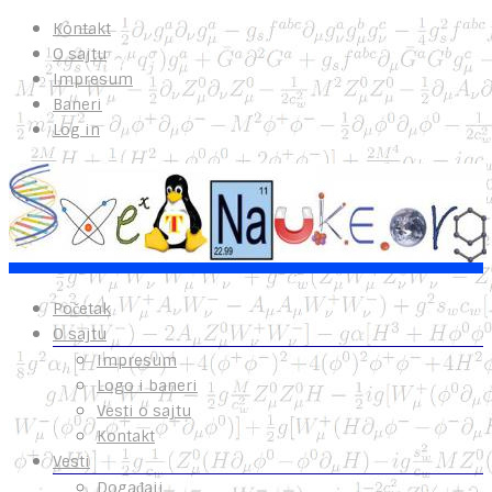
Kontakt
O sajtu
Impresum
Baneri
Log in
Početak
O sajtu
Impresum
Logo i baneri
Vesti o sajtu
Kontakt
Vesti
Događaji