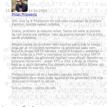
16.06.2009.
Milan Milosevic
Hm, ovo sa X-Mailerom mi nije palo na pamet da probam.
Pamtim, možda nekad zatreba.
Inače, problem je odavno rešen. Samo od sebe je počelo
da radi posle par nedelja, tako da pojma nemam šta je bilo
uzrok problema.
Nisam uspeo da izvučem neki logičan zaključak iz svega
toga jer je isti klijent normalno sa @hotmail kada sam
koristio druge SMTP servere, različiti klijenti + webmail +
mail funkcija u PHP-u normalno su koristili ta dva SMTP
servera jedino, na @hotmail mailovi nisu stizali. Serveri su
potpuno nezavisini – jedan VPS u USA a drugi je mašina
koja je u .ac.rs domenu (taj domen zna da uleti u filtere, ali
provereno to nije bio slučaj).
Pretpostavljam da je u headeru poruke nešto bilo
neophodno da e-mail bude isporučen na @hotmail a to nije
ubacivao ni klijent ni server.
Sve u svemu – važno da radi.