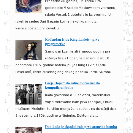
Pre tačno 60 godina, 12. aprila 1961.
godine oko 9 sati po Moskovskom vremenu,
raketa Vostok 1 poletela je ka svemiru. U
raketi je sedeo Juri Gagarin koji je nekoliko minuta
kasnije postao prvi čovek u ...
Rođendan Ejde King Lavlejs - prve
programerke
Samo dan kasnije ali i mnogo godina pre
rođenja Grejs Hoper, na današnji dan, 10.
decembra 1815. godine rođena je Ejda King Lavlejs (Ada
Lovelace), ćerka čuvenog engleskog pesnika Lorda Bajrona, ...
Grejs Hoper: do ratne mornarice do
kompajlera i buba
Kada govorimo o IT sektoru, matematici i
vojsci verovatno nam prva asocijacija budu
muškarci. Međutim, tu sliku menja žena rođena na današnji dan,
9. decembra 1906. godine u Njujorku. Doktorirala ...
Dan kada je eksplodirala prva atomska bomba