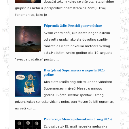
događaj tokom kojeg se više planeta prividno
grupiše na nebu iz perspektive posmatrača na Zemlji. Ovaj
fenomen se, kako je ...
Pripremite želje, Perseidi ponovo dolaze
Svake vedre noći, ako odete negde daleko
od svetla grada i ako ste dovoljno strpljivi
možete da vidite nekoliko meteora svakog
sata.Međutim, svake godine oko 10. avgusta
"zvezde padalice" postaju ...
Dva (plava) Supermeseca u avgustu 2023.
godine
Ako sutra uveče pogledate u nebo videćete
Supermesec, najveći Mesec u mnogo
godina! Bićete svedok spektakularnog
prizora kakav se retko viđa na nebu, pun Mesec će biti ogroman,
najveći koji ...
Pomračenje Meseca polusenkom (5. maj 2023)
Za ovaj petak (5. maj) nebeska mehanika