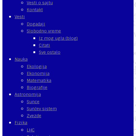
Vesti o sajtu
Kontakt
Vesti
Događaji
Slobodno vreme
Iz mog ugla (blog)
Citati
Sve ostalo
Nauka
Ekologija
Ekonomija
Matematika
Biografije
Astronomija
Sunce
Sunčev sistem
Zvezde
Fizika
LHC