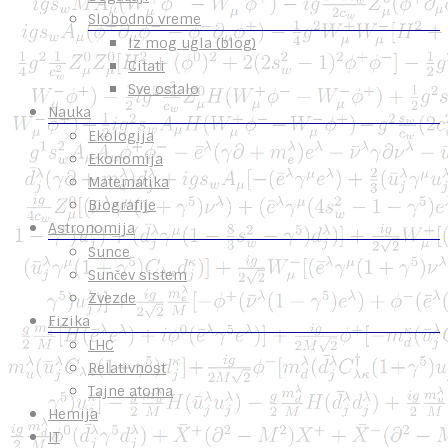
Slobodno vreme
Iz mog ugla (blog)
Citati
Sve ostalo
Nauka
Ekologija
Ekonomija
Matematika
Biografije
Astronomija
Sunce
Sunčev sistem
Zvezde
Fizika
LHC
Relativnost
Tajne atoma
Hemija
IT