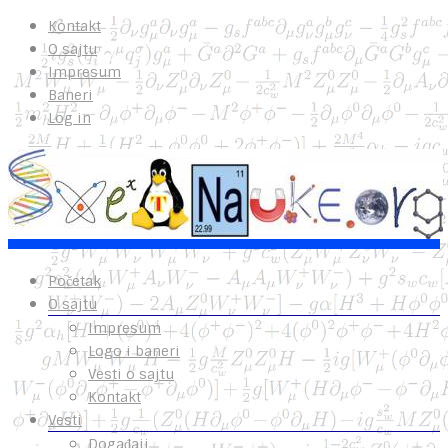
Kontakt
O sajtu
Impresum
Baneri
Log in
Početak
O sajtu
Impresum
Logo i baneri
Vesti o sajtu
Kontakt
Vesti
Događaji