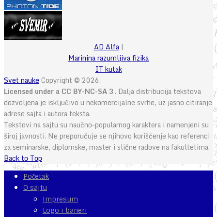
AD Alfa
|
Marinina razumljiva fizika
IT kutak
Svet nauke
Copyright © 2026.
Licensed under a CC BY-NC-SA 3.
Dalja distribucija tekstova
dozvoljena je isključivo u nekomercijalne svrhe, uz jasno citiranje
adrese sajta i autora teksta.
Tekstovi na sajtu su naučno-popularnog karaktera i namenjeni su
široj javnosti. Ne preporučuje se njihovo korišćenje kao referenci
za seminarske, diplomske, master i slične radove na fakultetima.
Back to Top
Početak
O sajtu
Impresum
Logo i baneri