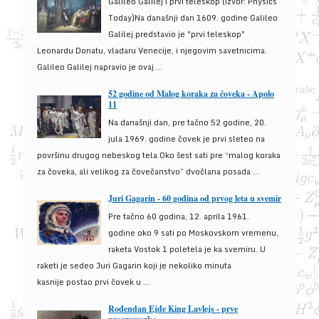
Galileo Galilej i prvi teleskop (izvor: Physics
Today)Na današnji dan 1609. godine Galileo
Galilej predstavio je "prvi teleskop"
Leonardu Donatu, vladaru Venecije, i njegovim savetnicima.
Galileo Galilej napravio je ovaj ...
52 godine od Malog koraka za čoveka - Apolo
11
Na današnji dan, pre tačno 52 godine, 20.
jula 1969. godine čovek je prvi sleteo na
površinu drugog nebeskog tela.Oko šest sati pre “malog koraka
za čoveka, ali velikog za čovečanstvo” dvočlana posada ...
Juri Gagarin - 60 godina od prvog leta u svemir
Pre tačno 60 godina, 12. aprila 1961.
godine oko 9 sati po Moskovskom vremenu,
raketa Vostok 1 poletela je ka svemiru. U
raketi je sedeo Juri Gagarin koji je nekoliko minuta
kasnije postao prvi čovek u ...
Rođendan Ejde King Lavlejs - prve