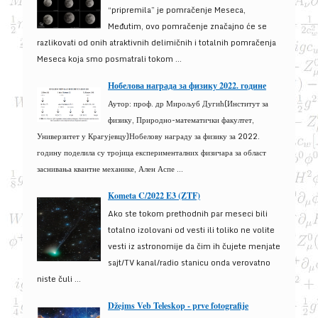
“pripremila” je pomračenje Meseca,
Međutim, ovo pomračenje značajno će se
razlikovati od onih atraktivnih delimičnih i totalnih pomračenja
Meseca koja smo posmatrali tokom ...
Нобелова награда за физику 2022. године
Аутор: проф. др Мирољуб Дугић(Институт за
физику, Природно-математички факултет,
Универзитет у Крагујевцу)Нобелову награду за физику за 2022.
годину поделила су тројица експерименталних физичара за област
заснивања квантне механике, Ален Аспе ...
Kometa C/2022 E3 (ZTF)
Ako ste tokom prethodnih par meseci bili
totalno izolovani od vesti ili toliko ne volite
vesti iz astronomije da čim ih čujete menjate
sajt/TV kanal/radio stanicu onda verovatno
niste čuli ...
Džejms Veb Teleskop - prve fotografije