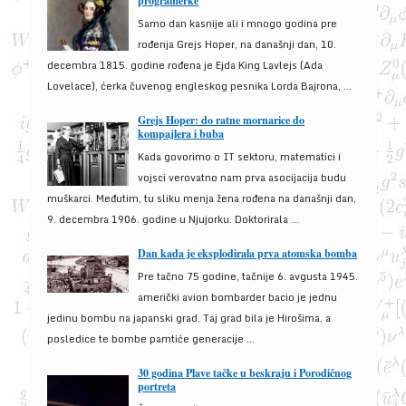
programerke
Samo dan kasnije ali i mnogo godina pre
rođenja Grejs Hoper, na današnji dan, 10.
decembra 1815. godine rođena je Ejda King Lavlejs (Ada
Lovelace), ćerka čuvenog engleskog pesnika Lorda Bajrona, ...
Grejs Hoper: do ratne mornarice do
kompajlera i buba
Kada govorimo o IT sektoru, matematici i
vojsci verovatno nam prva asocijacija budu
muškarci. Međutim, tu sliku menja žena rođena na današnji dan,
9. decembra 1906. godine u Njujorku. Doktorirala ...
Dan kada je eksplodirala prva atomska bomba
Pre tačno 75 godine, tačnije 6. avgusta 1945.
američki avion bombarder bacio je jednu
jedinu bombu na japanski grad. Taj grad bila je Hirošima, a
posledice te bombe pamtiće generacije ...
30 godina Plave tačke u beskraju i Porodičnog
portreta