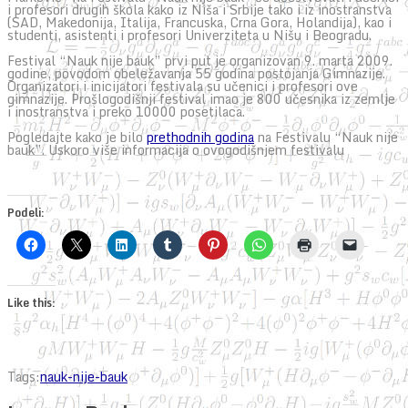
i profesori drugih škola kako iz Niša i Srbije tako i iz inostranstva
(SAD, Makedonija, Italija, Francuska, Crna Gora, Holandija), kao i
studenti, asistenti i profesori Univerziteta u Nišu i Beogradu.
Festival “Nauk nije bauk” prvi put je organizovan 9. marta 2009.
godine, povodom obeležavanja 55 godina postojanja Gimnazije.
Organizatori i inicijatori festivala su učenici i profesori ove
gimnazije. Prošlogodišnji festival imao je 800 učesnika iz zemlje
i inostranstva i preko 10000 posetilaca.
Pogledajte kako je bilo
prethodnih godina
na Festivalu “Nauk nije
bauk”. Uskoro više informacija o ovogodišnjem festivalu
Podeli:
Like this:
Tags:
nauk-nije-bauk