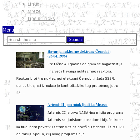
Linux
Mreze
Tips & Tricks
Menu
Havarija nuklearne elektrane Černobilj
(26.04.1996)
Pre tačno 40 godina odigrala se najpoznatija
i najveća havarija nuklearnog reaktora.
Reaktor broj 4 u nuklearnoj elektrani Černobilj (tada SSSR,
danas Ukrajna) izmakao je kontroli...Niko tog prolećnog jutra
25. ...
Artemis II: povratak ljudi ka Mesecu
Artemis II je prva NASA-ina misija programa
Artemis sa ljudskom posadom i ključni korak
ka budućem povratku astronauta na površinu Meseca. Za razliku
od misija Apollo, cilj ovog programa nije ...