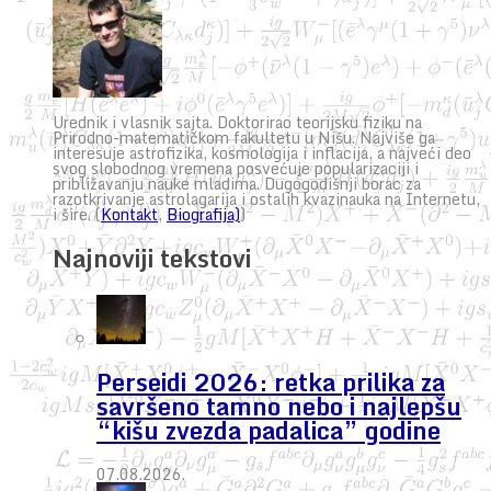
Urednik i vlasnik sajta. Doktorirao teorijsku fiziku na
Prirodno-matematičkom fakultetu u Nišu. Najviše ga
interesuje astrofizika, kosmologija i inflacija, a najveći deo
svog slobodnog vremena posvećuje popularizaciji i
približavanju nauke mladima. Dugogodišnji borac za
razotkrivanje astrolagarija i ostalih kvazinauka na Internetu,
i šire. (
Kontakt
,
Biografija)
)
Najnoviji tekstovi
Perseidi 2026: retka prilika za
savršeno tamno nebo i najlepšu
“kišu zvezda padalica” godine
07.08.2026.