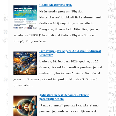
CERN Masterclass 2026
Međunarodni program “Physics
Masterclasses” iz oblasti fizike elementarnih
čestica u Srbiji organizuju univerziteti u
Beogradu, Novom Sadu, Nišu i Kragujevcu, u
saradnji sa IPPOG (“International Particle Physics Outreach
Group”). Program će se ...
Predavanje „Per Aspera Ad Astra: Budućnost
je već tu!“
U utorak, 24. februara 2026. godine, od 12
časova, biće održano on-line predavanje pod
naslovom:„Per Aspera Ad Astra: Budućnost
je već tu!“Predavanje će održati prof. dr Miroslav D. Filipović
(Univerzitet ...
Jedinstven nebeski fenomen - Planete
paradiraju nebom
“Parada planeta”, poznata i kao planetarno
poravnanje, predstavlja zanimljiv nebeski