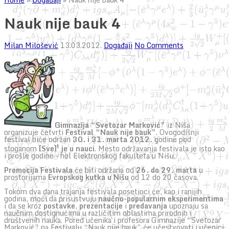
Nauk nije bauk 4
Milan Milošević
13.03.2012.
Događaji
No Comments
Gimnazija “Svetozar Marković”
iz Niša
organizuje četvrti
Festival “Nauk nije bauk”
. Ovogodišnji
festival biće održan
30. i 31. marta 2012.
godine pod
t
sloganom
[Sve]
je u nauci
. Mesto održavanja festivala je isto kao
i prošle godine – hol Elektronskog fakulteta u Nišu.
Promocija Festivala
će biti održana od
26. do 29. marta
u
prostorijama
Evropskog kutka u Nišu
od 12 do 20 časova.
Tokom dva dana trajanja festivala posetioci će, kao i ranijih
godina, moći da prisustvuju
naučno-popularnim eksperimentima
i da se kroz
postavke
,
prezentacije
i
predavanja
upoznaju sa
naučnim dostignućima u različitim oblastima prirodnih i
društvenih nauka. Pored učenika i profesora Gimnazije “Svetozar
Marković” na Festivalu “Nauk nije bauk” će učestvovati i učenici