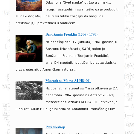
Odavno je "Svet nauke" otišao u zimski...
letnji... višegodišnji san i teško ga je probuditi
ali neki događaji u nauci su toliko značajni da mogu da
predstavljaju prekretnicu u budućem ...
Bendžamin Frenklin (1706 - 1790)
Na današnji dan, 17. januara, 1706. godine, u
Bostonu (Masačusets, SAD), rođen je
Benžamin Frenklin (Benjamin Franklin),
američki naučnik i političar, borac za ljudska
prava, učesnik u Američkom ratu za ...
Meteorit sa Marsa ALH84001
Najpoznatiji meteorit sa Marsa otkriven je 27.
decembra 1984. godine na Antarktiku.Ovaj
meteorit nosi oznaku ALH84001 i otkriven je
u oblasti Allan Hills, grupi brda na Antarktiku. Pronašao ga tim
...
Prvi teleskop