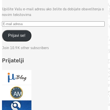
Upišite Vašu e-mail adresu ako želite da dobijate obaveštenja o
novim tekstovima
E-
mail
adresa
Prijavi se!
Join 10.9K other subscribers
Prijatelji