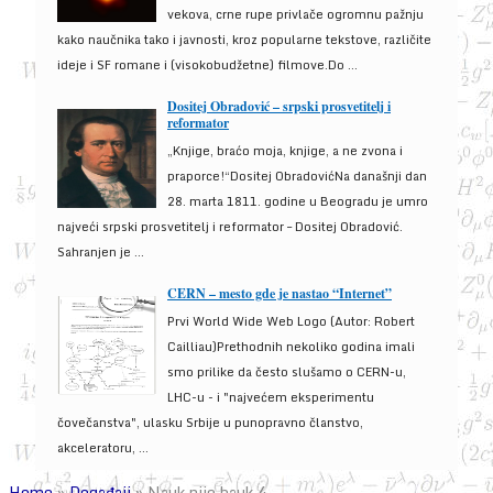
vekova, crne rupe privlače ogromnu pažnju
kako naučnika tako i javnosti, kroz popularne tekstove, različite
ideje i SF romane i (visokobudžetne) filmove.Do ...
Dositej Obradović – srpski prosvetitelj i
reformator
„Knjige, braćo moja, knjige, a ne zvona i
praporce!“Dositej ObradovićNa današnji dan
28. marta 1811. godine u Beogradu je umro
najveći srpski prosvetitelj i reformator – Dositej Obradović.
Sahranjen je ...
CERN – mesto gde je nastao “Internet”
Prvi World Wide Web Logo (Autor: Robert
Cailliau)Prethodnih nekoliko godina imali
smo prilike da često slušamo o CERN-u,
LHC-u - i "najvećem eksperimentu
čovečanstva", ulasku Srbije u punopravno članstvo,
akceleratoru, ...
Home
»
Događaji
»
Nauk nije bauk 4