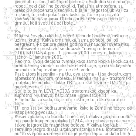
javno, ili i jasno, tadašnjim ljudima: očigledno su u pitanju
roboti, neki čak i ne čovekoliki. Tadašnja atmosfera, sa
preko 30 procenata kiseonika, bila je “negostoljubiva” za
mašine, to malo pokušaja silaska na tlo se po pravilu
završavalo havarijama. Otuda i priča o Mojsiju i bogu u
grmlju, koji svetli da oči bole…
PS.
Mlad si čovek, i ako baš hoćeš da budeš naučnik, ništa ne
uzimaj kruto! Kakva crna nauka, sama po sebi, pa još
bezgrešna. Pa zar pre deset godina svi naučnici sveta nisu
poblesaveli: proslavio se dolazak “novog mileniuma”
GODINU DANA pre – 1. januara 2000. umesto, kako je
tačno – 1. janurara 2001.
Recimo, Tvoja decidna tvrdnja kako samo kocka i kockica sa
predloženog video snimka, oko levitacije, su do sada jedini
poznati slučaj levitacije – ne drži vodu!
Pazi: atom kiseonika – na tlu, dva atoma – tj sa dvostrukom
atomskom težinom, molekul kiseonika, na tlu – troatomski
molekul kiseonika – dakle TRI atomske težine – OZON – pa
na nebesima…
Šta je to osim LEVITACIJA troatomskog kiseonika,
suprotno Njutnovoj fizici mase i gravitacije?!!
E, neću da, za sada, objasnim zašto je to, i ako suprotno
fizici.
Ili, ono šta svi podrazumevamo, kako je Zemljino jezgro od
istopljenog gvožđa…
Kakav zabluda, do budalaštine! Jer, bi takvo jezgro moralo
biti paralelopiped, a nikako LOPTA, ako prihvatimo da nam
takvo jezgro daje magnetne polove. A kakva logika bi
zemljino jezgro držala u takvom stanju a ne u loptastom? A
pošto svi podrazumevamo da je jezgro lopta, onda bi bar 4