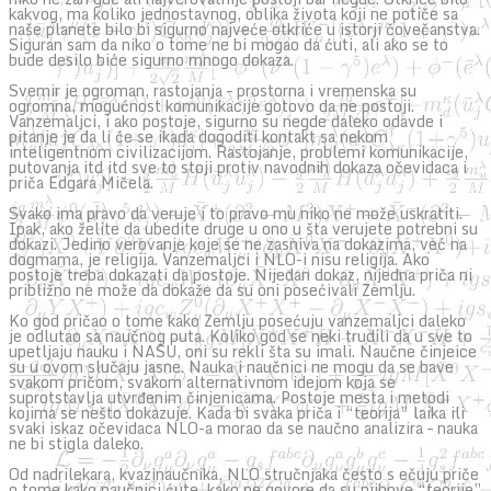
kakvog, ma koliko jednostavnog, oblika života koji ne potiče sa
naše planete bilo bi sigurno najveće otkriće u istorji čovečanstva.
Siguran sam da niko o tome ne bi mogao da ćuti, ali ako se to
bude desilo biće sigurno mnogo dokaza.
Svemir je ogroman, rastojanja – prostorna i vremenska su
ogromna, mogućnost komunikacije gotovo da ne postoji.
Vanzemaljci, i ako postoje, sigurno su negde daleko odavde i
pitanje je da li će se ikada dogoditi kontakt sa nekom
inteligentnom civilizacijom. Rastojanje, problemi komunikacije,
putovanja itd itd sve to stoji protiv navodnih dokaza očevidaca i
priča Edgara Mičela.
Svako ima pravo da veruje i to pravo mu niko ne može uskratiti.
Ipak, ako želite da ubedite druge u ono u šta verujete potrebni su
dokazi. Jedino verovanje koje se ne zasniva na dokazima, već na
dogmama, je religija. Vanzemaljci i NLO-i nisu religija. Ako
postoje treba dokazati da postoje. Nijedan dokaz, nijedna priča ni
približno ne može da dokaže da su oni posećivali Zemlju.
Ko god pričao o tome kako Zemlju posećuju vanzemaljci daleko
je odlutao sa naučnog puta. Koliko god se neki trudili da u sve to
upetljaju nauku i NASU, oni su rekli šta su imali. Naučne činjeice
su u ovom slučaju jasne. Nauka i naučnici ne mogu da se bave
svakom pričom, svakom alternativnom idejom koja se
suprotstavlja utvrđenim činjenicama. Postoje mesta i metodi
kojima se nešto dokazuje. Kada bi svaka priča i “teorija” laika ili
svaki iskaz očevidaca NLO-a morao da se naučno analizira – nauka
ne bi stigla daleko.
Od nadrilekara, kvazinaučnika, NLO stručnjaka često s ečuju priče
o tome kako naučnici ćute, kako ne govore da su njihove “teorije”