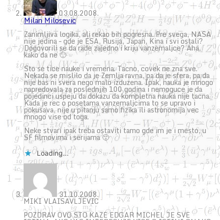
03.08.2008.
Milan Milosevic
Zanimljiva logika, ali rekao bih pogresna. Pre svega, NASA
nije jedina – gde je ESA, Rusija, Japan, Kina i svi ostali?
Dogovorili se da rade zajedno i kriju vanzemaljce? Aha,
kako da ne 🙂
Sto se tice nauke i vremena. Tacno, covek ne zna sve.
Nekada se mislilo da je Zemlja ravna, pa da je sfera, pa da
nije bas ni svera nego malo izduzena. Ipak, nauka je mnogo
napredovala za poslednjih 100 godina i nemoguce je da
pojedinci uspeju da dokazu da kompletna nauka nije tacna.
Kada je rec o posetama vanzemaljcima to se upravo i
pokusava, nije u pitanju samo fizika ili astronomija vec
mnogo vise od toga.
Neke stvari ipak treba ostaviti tamo gde im je i mesto, u
SF filmovima i serijama 🙂
Loading...
31.10.2008.
MIKI VLAISAVLJEVIC
POZDRAV OVO STO KAZE EDGAR MICHEL JE SVE