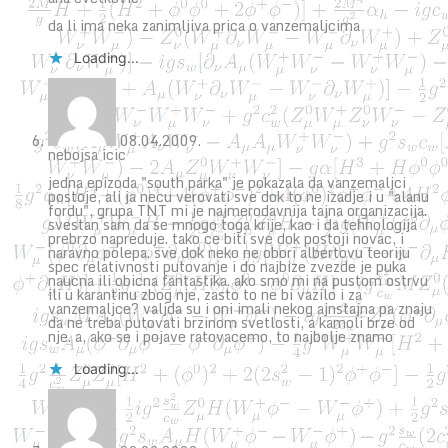
da li ima neka zanimljiva prica o vanzemaljcima
Loading...
08.04.2009.
nebojsa icic
jedna epizoda "south parka" je pokazala da vanzemaljci
postoje, ali ja necu verovati sve dok to ne izadje i u "alanu
fordu", grupa TNT mi je najmerodavnija tajna organizacija.
svestan sam da se mnogo toga krije, kao i da tehnologija
prebrzo napreduje. tako ce biti sve dok postoji novac, i
naravno polepa. sve dok neko ne obori albertovu teoriju
spec relativnosti putovanje i do najbize zvezde je puka
naucna ili obicna fantastika. ako smo mi na pustom ostrvu
ili u karantinu zbog nje, zasto to ne bi vazilo i za
vanzemaljce? valjda su i oni imali nekog ajnstajna pa znaju
da ne treba putovati brzinom svetlosti, a kamoli brze od
nje. a, ako se i pojave ratovacemo, to najbolje znamo
Loading...