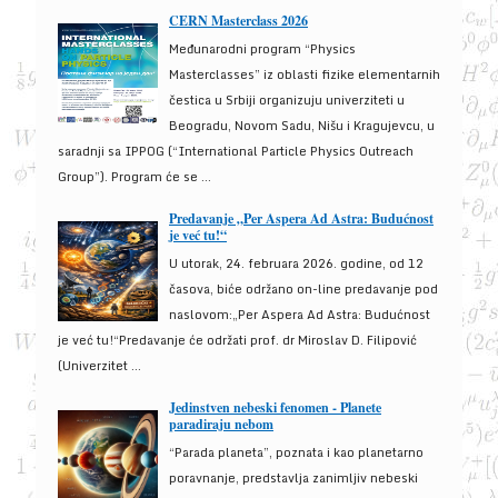
CERN Masterclass 2026
Međunarodni program “Physics
Masterclasses” iz oblasti fizike elementarnih
čestica u Srbiji organizuju univerziteti u
Beogradu, Novom Sadu, Nišu i Kragujevcu, u
saradnji sa IPPOG (“International Particle Physics Outreach
Group”). Program će se ...
Predavanje „Per Aspera Ad Astra: Budućnost
je već tu!“
U utorak, 24. februara 2026. godine, od 12
časova, biće održano on-line predavanje pod
naslovom:„Per Aspera Ad Astra: Budućnost
je već tu!“Predavanje će održati prof. dr Miroslav D. Filipović
(Univerzitet ...
Jedinstven nebeski fenomen - Planete
paradiraju nebom
“Parada planeta”, poznata i kao planetarno
poravnanje, predstavlja zanimljiv nebeski