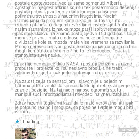
postaje opstevazeca, vec su samo pomenuti Alberta
Ajnstajna i njegova otkrica koji su tek posle mnogo decenija
postala prihvatljiva jer nisu bila logicna tadasnjem
pojimanju stvarnosti u naucnim krugovima. Nacin
razmisljanja da problem komunikacije, putovanja itd
izmedju planeta i udaljenih zvezdanih sistema je limitiran
nasim saznanjima iz nauke moze pasti ispit vremena jer
ipak nauka kakvu mi znamo postoji jedva 150 godina, a to je
mora se priznati malo u odnosu na neke potencijalne
civilizacije koje su mozda imale vise vremena za razvijanje.
Mnogo neresenih stvari postoje u fizici i iastronomiji da bi
mogli komotno da tvrdimo " ne to je nemoguce "cak i sa
stanovista suve nauke.
Ipak nije nemoguce da u NASA-i postoji cenzura za razne
propuste i projekte koji su neslavno prosli, a ne treba
zaboraviti da je to ipak jedna poluvojna organizacija.
Na zalost zelja za senzacijom i slavom je u pojednim
ljudima toliko velika da sprene da zloupotrebe svo svoje
znanje i pozicije. Na taj nacin nanose ogromnu stetu
manipulisuci informacijama i navodeci naivne u zabludu.
Zdrav razum i logika mi kazu da je malo verovatno, ali ipak
je potpuno realno i moguce, da pojedine tvrdnje mogu biti
istinite.
Loading...