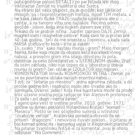
puta godišnje polovi ŠETALI i po par hiljada km zbog
inklinacije Zemlje na trajektoriji oko Sunca.
Na stranu još veća glupost, da je gvožđe, kao lakše od
mnogih, pa i rasprostranjenijih metala, ispod TIH metala, a
ne kako zakoni fizike TRAŽE: najteža supstanca ide u
centar, a na samom vrhu one najlakše. Recimo odnos
gvožđe – olovo, koga ima svakim danom sve više…
Nikako da se probije istina: Jupiter zapravo DAJE Zemlji
magnetizam i magnetne polove! Kada sam to ja pričao pre
40-tak godina, ‘teli da me smeste u Toponicu, a kada sada
NASA stidljivo to kaže – e to je zakon!
Ili, svako “zna” kako nastaju munja i grom? Malo morgen!
Nema fizike koja može da objasni količinu električnog
naboja, a prosečni grom ima snagu dovoljnu za pola
decenije za celo čovečanstvo, u STERILNOM oblaku. Znaš
da osim zabluda, niko nije uspeo da u laboratoriji dobije
munju ili grom? Jer, oblak je IZOLATOR koji napravi
KONDENZATOR između KOSMIČKOG VETRA i Zemje, pa
se na površinama oblaka nasloži enormni naboj…
I još, za “šetanje po mesecu”: jedna ogromna zabluda, a do
prošle godine bih i najdražoj osobi oko izvadio ako bi
sumnjala. Ovamo, jadac! Koja živa supstanca može da prođe
kroz užasno snažna polja radijacije Van Alenovih prstenova?
Za sada i još dugo – nema šanse!
I agencijska vest iz sredine prošle, 2010. godine: 1971.
godine su Ameri poklonili Holandskoj Kraljici “komad
Meseca”. Pošto se već očigledno sumnja u istinitost
“zvanične verzije”, Kraljevska porodica dozvoli da se
proveri “dragoceni” i nesuvislo čuvani poklon… U pitanju je
bio komad antracita – kamenog uglja iz Aligenskih planina!!!
Na pitanje zvaničniku NASA-e za komentar, ovaj je oholo
odbrusio “No Comment”.