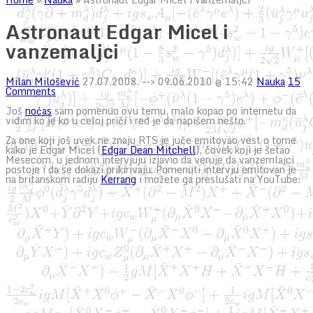
Astronaut Edgar Micel i
vanzemaljci
Milan Milošević
27.07.2008.
--> 09.06.2010 @ 15:42
Nauka
15
Comments
Još
noćas
sam pomenuo ovu temu, malo kopao po internetu da
vidim ko je ko u celoj priči i red je da napišem nešto.
Za one koji još uvek ne znaju RTS je juče emitovao vest o tome
kako je Edgar Micel (
Edgar Dean Mitchell
), čovek koji je šetao
Mesecom, u jednom intervjuju izjavio da veruje da vanzemlajci
postoje i da se dokazi prikirivaju. Pomenuti intervju emitovan je
na britanskom radiju
Kerrang
i možete ga preslušati na YouTube: