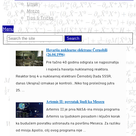
Linux
Mreze
Tips & Tricks
Menu
Havarija nuklearne elektrane Černobilj
(26.04.1996)
Pre tačno 40 godina odigrala se najpoznatija
i najveća havarija nuklearnog reaktora.
Reaktor broj 4 u nuklearnoj elektrani Černobilj (tada SSSR,
danas Ukrajna) izmakao je kontroli...Niko tog prolećnog jutra
25. ...
Artemis II: povratak ljudi ka Mesecu
Artemis II je prva NASA-ina misija programa
Artemis sa ljudskom posadom i ključni korak
ka budućem povratku astronauta na površinu Meseca. Za razliku
od misija Apollo, cilj ovog programa nije ...