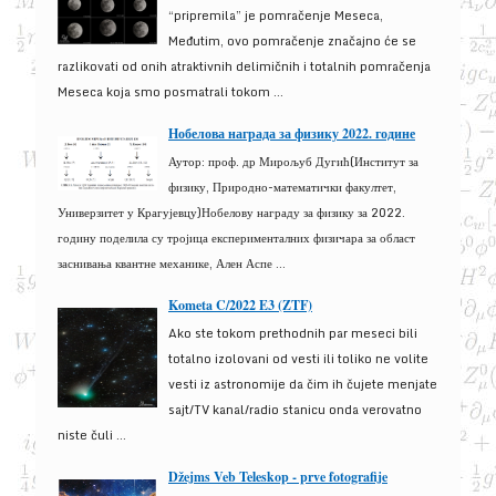
“pripremila” je pomračenje Meseca,
Međutim, ovo pomračenje značajno će se
razlikovati od onih atraktivnih delimičnih i totalnih pomračenja
Meseca koja smo posmatrali tokom ...
Нобелова награда за физику 2022. године
Аутор: проф. др Мирољуб Дугић(Институт за
физику, Природно-математички факултет,
Универзитет у Крагујевцу)Нобелову награду за физику за 2022.
годину поделила су тројица експерименталних физичара за област
заснивања квантне механике, Ален Аспе ...
Kometa C/2022 E3 (ZTF)
Ako ste tokom prethodnih par meseci bili
totalno izolovani od vesti ili toliko ne volite
vesti iz astronomije da čim ih čujete menjate
sajt/TV kanal/radio stanicu onda verovatno
niste čuli ...
Džejms Veb Teleskop - prve fotografije