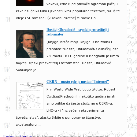
vekova, crne rupe privlače ogromnu pažnju
kako naučnika tako i javnosti, kroz popularne tekstove, različite
ideje i SF romane i (visokobudžetne) filmove.Do ...
Dositej Obradović – srpski prosvetitelj i
reformator
„Knjige, braćo moja, knjige, a ne zvona i
praporce!“Dositej ObradovićNa današnji dan
28. marta 1811. godine u Beogradu je umro
najveći srpski prosvetitelj i reformator – Dositej Obradović.
Sahranjen je ...
CERN – mesto gde je nastao “Internet”
Prvi World Wide Web Logo (Autor: Robert
Cailliau)Prethodnih nekoliko godina imali
smo prilike da često slušamo o CERN-u,
LHC-u - i "najvećem eksperimentu
čovečanstva", ulasku Srbije u punopravno članstvo,
akceleratoru, ...
Home
»
Nauka
»
Astronaut Edgar Micel i vanzemaljci