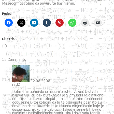
Mesecom dovoljno da poverujte baš njemu.
Podeli:
Like this:
Loading…
15 Comments
02.08.2008.
r2d2
Delim misljenje da je naucni pristup vazan. U stvari
najjvazniji. Pa ipak bi rekao da je Sigmund Frojd naucno i
emprijski se bavio telepatijom kao realnim fenomenom,
doduse ne u toj kolicini da bi to bilo opste poznato ali
dovoljno da se kaze da je to naucna cinjenica do koje je
dosao naucnik koji je ozbiljan. Takodje se ne bih bavio
nacinima na kojima neka empirijska i dokazana teorija