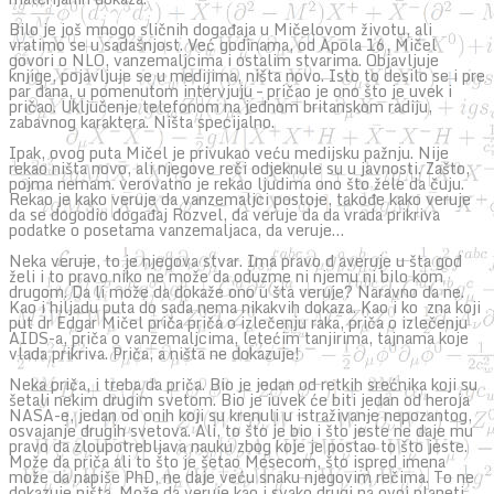
Bilo je još mnogo sličnih događaja u Mičelovom životu, ali
vratimo se u sadašnjost. Već godinama, od Apola 16, Mičel
govori o NLO, vanzemaljcima i ostalim stvarima. Objavljuje
knjige, pojavljuje se u medijima, ništa novo. Isto to desilo se i pre
par dana, u pomenutom intervjuju – pričao je ono što je uvek i
pričao. Uključenje telefonom na jednom britanskom radiju,
zabavnog karaktera. Ništa specijalno.
Ipak, ovog puta Mičel je privukao veću medijsku pažnju. Nije
rekao ništa novo, ali njegove reči odjeknule su u javnosti. Zašto,
pojma nemam. verovatno je rekao ljudima ono što žele da čuju.
Rekao je kako veruje da vanzemaljci postoje, takođe kako veruje
da se dogodio događaj Rozvel, da veruje da da vrada prikriva
podatke o posetama vanzemaljaca, da veruje…
Neka veruje, to je njegova stvar. Ima pravo d averuje u šta god
želi i to pravo niko ne može da oduzme ni njemu ni bilo kom
drugom. Da li može da dokaže ono u šta veruje? Naravno da ne.
Kao i hiljadu puta do sada nema nikakvih dokaza. Kao i ko zna koji
put dr Edgar Mičel priča priča o izlečenju raka, priča o izlečenju
AIDS-a, priča o vanzemaljcima, letećim tanjirima, tajnama koje
vlada prikriva. Priča, a ništa ne dokazuje!
Neka priča, i treba da priča. Bio je jedan od retkih srećnika koji su
šetali nekim drugim svetom. Bio je iuvek će biti jedan od heroja
NASA-e, jedan od onih koji su krenuli u istraživanje nepozantog,
osvajanje drugih svetova. Ali, to što je bio i što jeste ne daje mu
pravo da zloupotrebljava nauku zbog koje je postao to što jeste.
Može da priča ali to što je šetao Mesecom, što ispred imena
može da napiše PhD, ne daje veću snaku njegovim rečima. To ne
dokazuje ništa. Može da veruje kao i svako drugi na ovoj planeti,