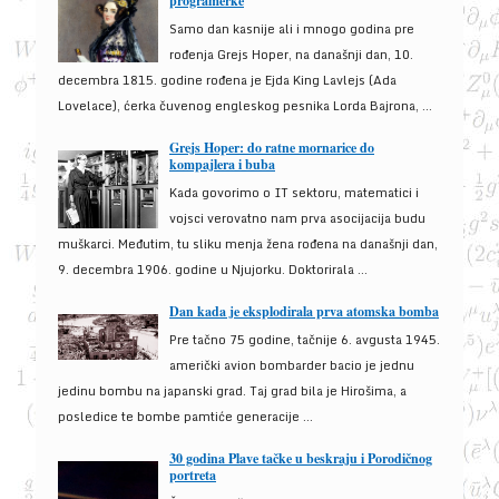
programerke
Samo dan kasnije ali i mnogo godina pre
rođenja Grejs Hoper, na današnji dan, 10.
decembra 1815. godine rođena je Ejda King Lavlejs (Ada
Lovelace), ćerka čuvenog engleskog pesnika Lorda Bajrona, ...
Grejs Hoper: do ratne mornarice do
kompajlera i buba
Kada govorimo o IT sektoru, matematici i
vojsci verovatno nam prva asocijacija budu
muškarci. Međutim, tu sliku menja žena rođena na današnji dan,
9. decembra 1906. godine u Njujorku. Doktorirala ...
Dan kada je eksplodirala prva atomska bomba
Pre tačno 75 godine, tačnije 6. avgusta 1945.
američki avion bombarder bacio je jednu
jedinu bombu na japanski grad. Taj grad bila je Hirošima, a
posledice te bombe pamtiće generacije ...
30 godina Plave tačke u beskraju i Porodičnog
portreta