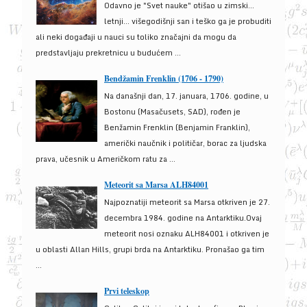
Odavno je "Svet nauke" otišao u zimski...
letnji... višegodišnji san i teško ga je probuditi
ali neki događaji u nauci su toliko značajni da mogu da
predstavljaju prekretnicu u budućem ...
Bendžamin Frenklin (1706 - 1790)
Na današnji dan, 17. januara, 1706. godine, u
Bostonu (Masačusets, SAD), rođen je
Benžamin Frenklin (Benjamin Franklin),
američki naučnik i političar, borac za ljudska
prava, učesnik u Američkom ratu za ...
Meteorit sa Marsa ALH84001
Najpoznatiji meteorit sa Marsa otkriven je 27.
decembra 1984. godine na Antarktiku.Ovaj
meteorit nosi oznaku ALH84001 i otkriven je
u oblasti Allan Hills, grupi brda na Antarktiku. Pronašao ga tim
...
Prvi teleskop