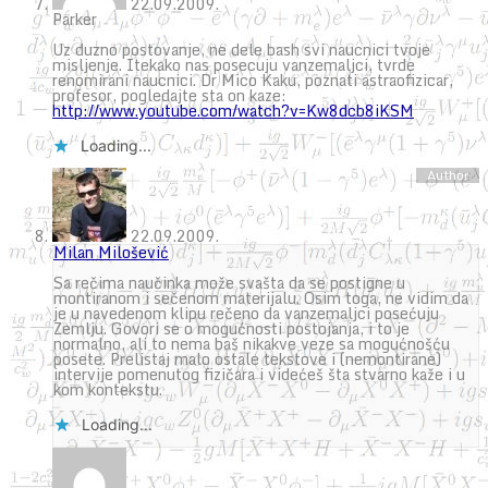
22.09.2009.
Parker
Uz duzno postovanje, ne dele bash svi naucnici tvoje
misljenje. Itekako nas posecuju vanzemaljci, tvrde
renomirani naucnici. Dr Mico Kaku, poznati astraofizicar,
profesor, pogledajte sta on kaze:
http://www.youtube.com/watch?v=Kw8dcb8iKSM
Loading...
22.09.2009.
Milan Milošević
Sa rečima naučinka može svašta da se postigne u
montiranom i sečenom materijalu. Osim toga, ne vidim da
je u navedenom klipu rečeno da vanzemaljci posećuju
Zemlju. Govori se o mogućnosti postojanja, i to je
normalno, ali to nema baš nikakve veze sa mogućnošću
posete. Prelistaj malo ostale tekstove i (nemontirane)
intervije pomenutog fizičara i videćeš šta stvarno kaže i u
kom kontekstu.
Loading...