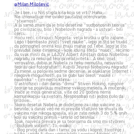
@Milan Milošević
Je l bre, i u Niš stigla kiša koja se vrti? Haha…
Ne iznenadjuje me ovako paušalno ocenjivanje
“stvarnosti”.
A ja samo znam da je bilo desetine “sudbonosnih teorija”
po civilizaciju, bilo i Nobelovih nagrada – a ustvari – bili
ćorci.
Hoću reći, citirajući Njegoša: velja kruška u grlo zapane…
Lepo i bombasto zvuči “svet nauke”, lepo je što se trudiš
da pomogneš onima koji znaju manje od Tebe, lepo je što
previđaš neke činjenice – koje idu na štetu “nauci”, recimo
da svak misli da je LAŽOV Albert Ajnštajn dobio Nobelovu
nagradu za neku od teorija relativiteta… A ono, znaš
verovatno, dobio je Nobela za neku nemuštu, nesuvislu
teoriju oko fotografije!!! Kupili Jevreji Nobelovu nagradu!
Za mene, u polovini sedme decenije, je olakšanje Internet i
njegove mogućnosti, pa se gubi sav oreol “nauke i
naučnika” – čim nešto klima.
U astrofizici i dan danas “drma” Stiven Hoking, njegove
teorije se pojavljuju maltene svakog meseca. A mučenik,
inače je moja generacija, više od 20 godina nema
komunikaciju sa svetom. Nesposoban niti jedno čulo da
prizove…
Skoro desetak Nobela je dodeljeno za i oko vakcine za
besnilo, a danas već ne ni previše stidljivo se shvata da
vakcina nije nikoga spasila, ali je zato nekih 3 do 5 % onih
koji su vakcinu primili – umrlo od besnila.
Ipak, najveća prevara je sa teorijama da smo mi stvoreni
“Božijom voljom”. Ili, ovako:
– Bog prvog dana dan i tamu, pa vodu i kopno, životinje i
biljke, i onda 5. dana uzme blata i napravi Adama, ali –