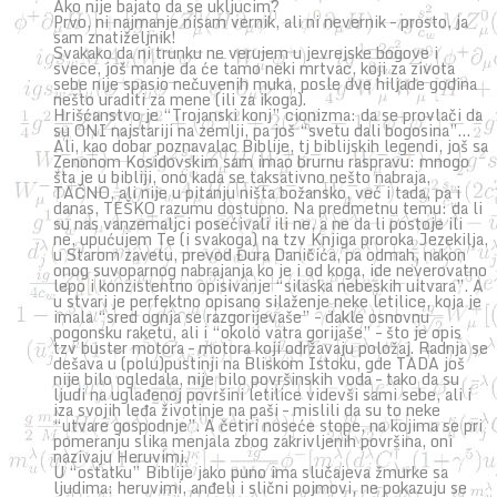
Ako nije bajato da se ukljucim?
Prvo, ni najmanje nisam vernik, ali ni nevernik – prosto, ja
sam znatiželjnik!
Svakako da ni trunku ne verujem u jevrejske bogove i
svece, još manje da će tamo neki mrtvac, koji za zivota
sebe nije spasio nečuvenih muka, posle dve hiljade godina
nešto uraditi za mene (ili za ikoga).
Hrišćanstvo je “Trojanski konj” cionizma: da se provlači da
su ONI najstariji na zemlji, pa još “svetu dali bogosina”…
Ali, kao dobar poznavalac Biblije, tj biblijskih legendi, još sa
Zenonom Kosidovskim sam imao brurnu raspravu: mnogo
šta je u bibliji, ono kada se taksativno nešto nabraja,
TAČNO, ali nije u pitanju ništa božansko, već i tada, pa i
danas, TEŠKO razumu dostupno. Na predmetnu temu: da li
su nas vanzemaljci posećivali ili ne, a ne da li postoje ili
ne, upućujem Te (i svakoga) na tzv Knjiga proroka Jezekilja,
u Starom zavetu, prevod Đura Daničića, pa odmah, nakon
onog suvoparnog nabrajanja ko je i od koga, ide neverovatno
lepo i konzistentno opisivanje “silaska nebeskih uitvara”. A
u stvari je perfektno opisano silaženje neke letilice, koja je
imala “sred ognja se razgorijevaše” – dakle osnovnu
pogonsku raketu, ali i “okolo vatra gorijaše” – što je opis
tzv buster motora – motora koji održavaju položaj. Radnja se
dešava u (polu)pustinji na Bliskom Istoku, gde TADA još
nije bilo ogledala, nije bilo površinskih voda – tako da su
ljudi na uglađenoj površini letilice videvši sami sebe, ali i
iza svojih leđa životinje na paši – mislili da su to neke
“utvare gospodnje”. A četiri noseće stope, na kojima se pri
pomeranju slika menjala zbog zakrivljenih površina, oni
nazivaju Heruvimi.
U “ostatku” Biblije jako puno ima slučajeva žmurke sa
ljudima: heruvimi, anđeli i slični pojmovi, ne pokazuju se