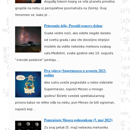
događaj tokom kojeg se više planeta prividno
grupiše na nebu iz perspektive posmatrača na Zemlji. Ovaj
fenomen se, kako je ...
Pripremite želje, Perseidi ponovo dolaze
Svake vedre noći, ako odete negde daleko
od svetla grada i ako ste dovoljno strpljivi
možete da vidite nekoliko meteora svakog
sata.Međutim, svake godine oko 10. avgusta
"zvezde padalice" postaju ...
Dva (plava) Supermeseca u avgustu 2023.
godine
Ako sutra uveče pogledate u nebo videćete
Supermesec, najveći Mesec u mnogo
godina! Bićete svedok spektakularnog
prizora kakav se retko viđa na nebu, pun Mesec će biti ogroman,
najveći koji ...
Pomračenje Meseca polusenkom (5. maj 2023)
Za ovaj petak (5. maj) nebeska mehanika