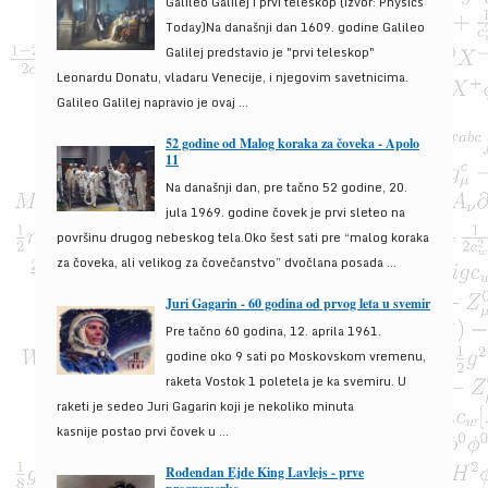
Galileo Galilej i prvi teleskop (izvor: Physics
Today)Na današnji dan 1609. godine Galileo
Galilej predstavio je "prvi teleskop"
Leonardu Donatu, vladaru Venecije, i njegovim savetnicima.
Galileo Galilej napravio je ovaj ...
52 godine od Malog koraka za čoveka - Apolo
11
Na današnji dan, pre tačno 52 godine, 20.
jula 1969. godine čovek je prvi sleteo na
površinu drugog nebeskog tela.Oko šest sati pre “malog koraka
za čoveka, ali velikog za čovečanstvo” dvočlana posada ...
Juri Gagarin - 60 godina od prvog leta u svemir
Pre tačno 60 godina, 12. aprila 1961.
godine oko 9 sati po Moskovskom vremenu,
raketa Vostok 1 poletela je ka svemiru. U
raketi je sedeo Juri Gagarin koji je nekoliko minuta
kasnije postao prvi čovek u ...
Rođendan Ejde King Lavlejs - prve