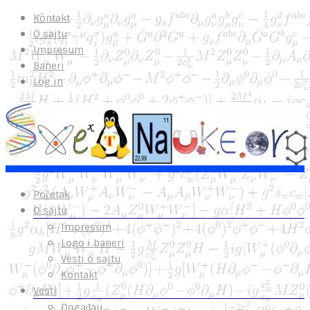
Kontakt
O sajtu
Impresum
Baneri
Log in
Početak
O sajtu
Impresum
Logo i baneri
Vesti o sajtu
Kontakt
Vesti
Događaji