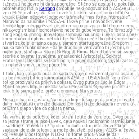
tačne ali ne govre ni da su pogrešne. Slično se desilo i u pokušaju
pomenutog radija
Kerrang
da dobije neki odgovor od NASA-e u
vezi Mičelovih izjava. Kao i uvek u takvim situacijama dobili su
kratak i jasan odgovor, odgovor u smislu “nas to ne interesuje”.
Naravno da naučnike i NASA-u takve priče i novootkrivene
teorije koje menjaju svet ne interesuju oni znaju da u tome nema
nikakvog smisla i jednostavno neće da gube vreme. To je razlog
zbog koga su mnogi inovatori i samouki naučnici i lekari ostali bez
komentara na njihova velika otkrića. Niko neće da gubi vreme na
stvari za koje je jasno da su u samom startu pogrešne. Srećom.
nauka tako funkcioniše – da je drugačije verovatno bi još bili, u
najboljem slučaju u Staroj Grčkoj ili Rimu. Narod bi iznosio svoje
teorije o svemu i svačemu a naslednici Aristotela, Sokrata,
Eratostena, Dekarta svakom od njih pojedinačno objšnjvali zašto
su njihovi snovi i ideje pogrešne.
I tako, kao i hiljadu puta do sada tvrdnje o vanzemaljcima ostale
su bez nekog bitnog komentara NASA-e i USA vlade, koju svi
toliko prozivaju da prikriva dokaze. Ovog puta pričao je Edgar
Mičel, čovek koji je nekada šetao Mesecom. Njegove priče su
ipak bile samo priče, priče o onome u šta veruje.
Neka priča i on i ostali. Na onima koji slušaju je da priče prihvate,
da im veruju ili da traže dokaze. Oni koji traže dokaze a ne veruju
pričama slepo vide da dokaza nema.
Na vama je da odlučite kojoj strani želite da verujete. Ovog puta
sa jedne strane je, ako i uvek, cela nauka i racionalno razmišljanje
a sa druge – čovek u 77. godini, nekada ratni pilot, čovek koji
zastupa ideje da telepatija može da izleči od raka i AIDS-a, čovek
koji veruje u postojanje NLO-a i o tome priča. Vaše je da
izaberete, ali razmislite da li je samo to što je on nekada šetao