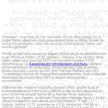
Priznajem, ovaj intervju me iznenadio. Ali ne zbog onoga sto je
Edgar Mičel rekao već zbog popularnosti koju je dobio. Čovek to
isto priča godinama i niko nije obraćao toliko pažnje! Čemu sad
ovolika galama?
Mnogi su tek sada saznali za Edgara Mičela pa da se podsetimo ko
je on. Mičel je rodjen 1930. godine u Teksasu. Ima šestoro dece,
četiri ćerke i dva sina. Od 1975. je razveden. Godine 1952.
diplomirao je na
Karangijevom tehnoloskom institutu
, sledeće
godine priključio se Američkoj ratnoj mornarici gde je prošao
obuku za pilota i služio na USS Bon Homme Richard and USS
Ticonderoga. Završio je mornaričku vazduhoplovnu školu a kasnije
doktorirao na univerzitetu MIT iz oblasti aeronautike i
astronautike.
Najbitniji deo njegove biografije počinje 1966. godine kada je
prekomandovan iz mornarice u NASA-u. Na novom poslu bio je
pilot rezervne posade Apola 10, a kasnije leteo, kao pilot,
Apolom 14. Zajedno sa Alanom Šepardom (takodje Apolo 14) drži
rekord u najdužem boravku na površini Meseca – 9 sati i 17
minuta. Godine 1972. povukao se iz US mornarice i NASA-e i
otišao u penziju. U svemiru je proveo 216 sati i 42 minuta.