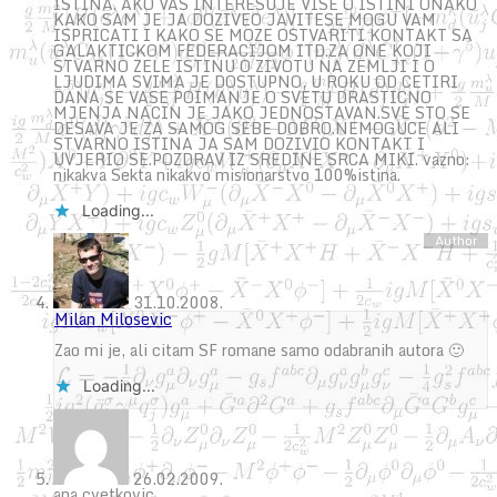
ISTINA. AKO VAS INTERESUJE VISE O ISTINI ONAKO
KAKO SAM JE JA DOZIVEO JAVITESE MOGU VAM
ISPRICATI I KAKO SE MOZE OSTVARITI KONTAKT SA
GALAKTICKOM FEDERACIJOM ITD.ZA ONE KOJI
STVARNO ZELE ISTINU O ZIVOTU NA ZEMLJI I O
LJUDIMA SVIMA JE DOSTUPNO, U ROKU OD CETIRI
DANA SE VASE POIMANJE O SVETU DRASTICNO
MJENJA NACIN JE JAKO JEDNOSTAVAN.SVE STO SE
DESAVA JE ZA SAMOG SEBE DOBRO.NEMOGUCE ALI
STVARNO ISTINA JA SAM DOZIVIO KONTAKT I
UVJERIO SE.POZDRAV IZ SREDINE SRCA MIKI. vazno:
nikakva Sekta nikakvo misionarstvo 100%istina.
Loading...
31.10.2008.
Milan Milosevic
Zao mi je, ali citam SF romane samo odabranih autora 🙂
Loading...
26.02.2009.
ana cvetkovic