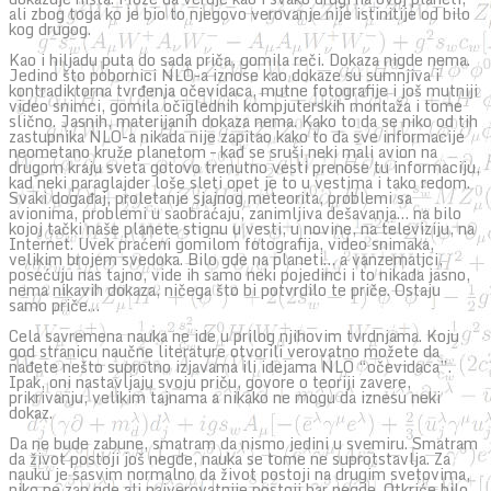
ali zbog toga ko je bio to njegovo verovanje nije istinitije od bilo
kog drugog.
Kao i hiljadu puta do sada priča, gomila reči. Dokaza nigde nema.
Jedino što pobornici NLO-a iznose kao dokaze su sumnjiva i
kontradiktorna tvrđenja očevidaca, mutne fotografije i još mutniji
video snimci, gomila očiglednih kompjuterskih montaža i tome
slično. Jasnih, materijanih dokaza nema. Kako to da se niko od tih
zastupnika NLO-a nikada nije zapitao kako to da sve informacije
neometano kruže planetom – kad se sruši neki mali avion na
drugom kraju sveta gotovo trenutno vesti prenose tu informaciju,
kad neki paraglajder loše sleti opet je to u vestima i tako redom.
Svaki događaj, proletanje sjajnog meteorita, problemi sa
avionima, problemi u saobraćaju, zanimljiva dešavanja… na bilo
kojoj tački naše planete stignu u vesti, u novine, na televiziju, na
Internet. Uvek praćeni gomilom fotografija, video snimaka,
velikim brojem svedoka. Bilo gde na planeti… a vanzemaljci,
posećuju nas tajno, vide ih samo neki pojedinci i to nikada jasno,
nema nikavih dokaza, ničega što bi potvrdilo te priče. Ostaju
samo priče…
Cela savremena nauka ne ide u prilog njihovim tvrdnjama. Koju
god stranicu naučne literature otvorili verovatno možete da
nađete nešto suprotno izjavama ili idejama NLO “očevidaca”.
Ipak, oni nastavljaju svoju priču, govore o teoriji zavere,
prikrivanju, velikim tajnama a nikako ne mogu da iznesu neki
dokaz.
Da ne bude zabune, smatram da nismo jedini u svemiru. Smatram
da život postoji još negde, nauka se tome ne suprotstavlja. Za
nauku je sasvim normalno da život postoji na drugim svetovima,
niko ne zan gde ali najverovatnije postoji bar negde. Otkriće bilo