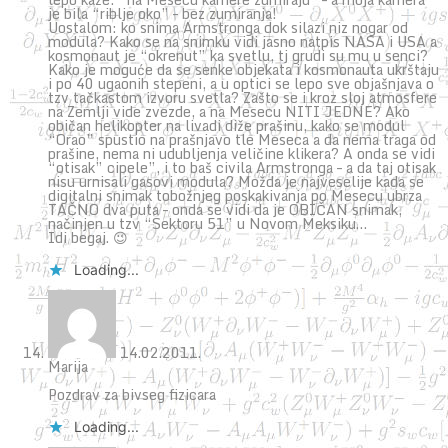
je bila “riblje oko” – bez zumiranja!
Uostalom: ko snima Armstronga dok silazi niz nogar od
modula? Kako se na snimku vidi jasno natpis NASA i USA a
kosmonaut je “okrenut” ka svetlu, tj grudi su mu u senci?
Kako je moguće da se senke objekata i kosmonauta ukrštaju
i po 40 ugaonih stepeni, a u optici se lepo sve objašnjava o
tzv tačkastom izvoru svetla? Zašto se i kroz sloj atmosfere
na Zemlji vide zvezde, a na Mesecu NITI JEDNE? Ako
običan helikopter na livadi diže prašinu, kako se modul
“Orao” spustio na prašnjavo tle Meseca a da nema traga od
prašine, nema ni udubljenja veličine klikera? A onda se vidi
“otisak” cipele”, i to baš civila Armstronga – a da taj otisak
nisu urnisali gasovi modula? Možda je najveselije kada se
digitalni snimak tobožnjeg poskakivanja po Mesecu ubrza
TAČNO dva puta – onda se vidi da je OBIČAN snimak,
načinjen u tzv “Sektoru 51” u Novom Meksiku…
Idi begaj. 😉
Loading...
14.02.2011.
Marija
Pozdrav za bivseg fizicara
Loading...