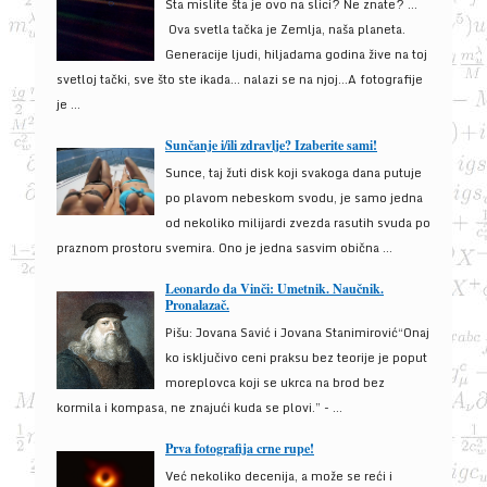
Šta mislite šta je ovo na slici? Ne znate? …
Ova svetla tačka je Zemlja, naša planeta.
Generacije ljudi, hiljadama godina žive na toj
svetloj tački, sve što ste ikada… nalazi se na njoj…A fotografije
je ...
Sunčanje i/ili zdravlje? Izaberite sami!
Sunce, taj žuti disk koji svakoga dana putuje
po plavom nebeskom svodu, je samo jedna
od nekoliko milijardi zvezda rasutih svuda po
praznom prostoru svemira. Ono je jedna sasvim obična ...
Leonardo da Vinči: Umetnik. Naučnik.
Pronalazač.
Pišu: Jovana Savić i Jovana Stanimirović“Onaj
ko isključivo ceni praksu bez teorije je poput
moreplovca koji se ukrca na brod bez
kormila i kompasa, ne znajući kuda se plovi.” - ...
Prva fotografija crne rupe!
Već nekoliko decenija, a može se reći i