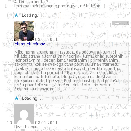
A Tvoj komentar?
Pozdrav, pišem krajnje pomirljivo, ništa lično…
Loading...
03.01.2011.
Milan Milošević
Niko nema vremena, ni razloga, da odgovara i tumači
hiljade strana alternativnih teorija i tumačenja, suprotnih
jednostavnim i decenijama testiranim i primenjivanim
zakonima, koji se svakoga dana pojavljuju na Internetu.
Uvek je mnogo lakše nešto kritikovati i tvrditi suprotno,
nego objasnioti i primeniti. Papir, a u savremeno doba
komentari na Internetu, blogovi, grupe na društvenim
mrežama itd itd trpe sve. Problemi nastaju kad pokušate da
priču povežete sa stvarnošću, dokažete i potvrdite
činjenica i dokazima.
Loading...
03.01.2011.
Bivsi fizicar