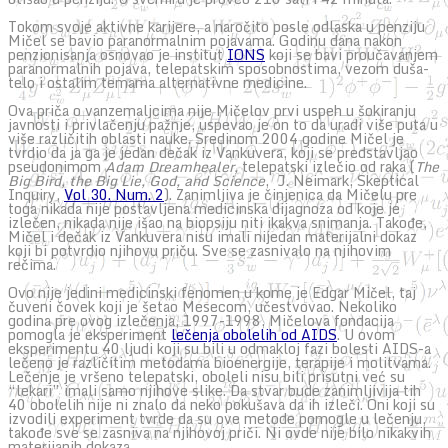
Tokom svoje aktivne karijere, a naročito posle odlaska u penziju
Mičel se bavio paranormalnim pojavama. Godinu dana nakon
penzionisanja osnovao je institut
IONS
koji se bavi proučavanjem
paranormalnih pojava, telepatskim sposobnostima, vezom duša-
telo i ostalim temama alternativne medicine.
Ova priča o vanzemaljcima nije Mičelov prvi uspeh u šokiranju
javnosti i privlačenju pažnje, uspevao je on to da uradi više puta u
više različitih oblasti nauke. Sredinom 2004 godine Mičel je
tvrdio da ja ga je jedan dečak iz Vankuvera, koji se predstavljao
pseudonimom
Adam Dreamhealer,
telepatski
izlečio od raka (
The
Big Bird, the Big Lie, God, and Science
, J. Neimark, Skeptical
Inquiry,
Vol 30. Num. 2
). Zanimljiva je činjenica da Mičelu pre
toga nikada nije postavljena medicinska dijagnoza od koje je
izlečen, nikada nije išao na biopsiju niti ikakva snimanja. Takođe,
Mičel i dečak iz Vankuvera nisu imali nijedan materijalni dokaz
koji bi potvrdio njihovu priču. Sve se zasnivalo na njihovim
rečima.
Ovo nije jedini medicinski fenomen u kome je Edgar Mičel, taj
čuveni čovek koji je šetao Mesecom, učestvovao. Nekoliko
godina pre ovog izlečenja, 1997-1998, Mičelova fondacija
pomogla je eksperiment
lečenja obolelih od AIDS
. U ovom
eksperimentu 40 ljudi koji su bili u odmakloj fazi bolesti AIDS-a
lečeno je različitim metodama bioenergije, terapije i molitvama.
Lečenje je vršeno telepatski, oboleli nisu bili prisutni već su
“lekari” imali samo njihove slike. Da stvar bude zanimljivija tih
40 obolelih nije ni znalo da neko pokušava da ih izleči. Oni koji su
izvodili experiment tvrde da su ove metode pomogle u lečenju,
takođe sve se zasniva na njihovoj priči. Ni ovde nije bilo nikakvih
materijanih dokaza.