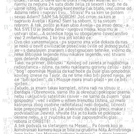
njemu za nepuna 24 sata dođe želja za sexom i bog, ne da
uzme istog, ili sa drugog kontinenta čak blato, već uzme od
Adama rebro i napravi Evu… Strava! Pa sa kim se potom
sexao Adam? SAM SA SOBOM! Još crnje: sa kim je
napravio Avelja i Kaina? Sam sa sobom, tj sa svojim
rebrom. A tek, pošto je Kain ubio Avelja – pa imao decu – a
NA SVETU je jedina žena – njegova majka, koja mu je
ustvari otac… A osledice toga su obogaljeno čovečanstvo
već 2 mileniuma. I ko zna još koliko će.
Ovo oko vanzemaljaca – pa sigurno ima više dokaza da nas
je neko u osvit civilizacije posećivao (više od jednog puta),
jer – s današnjim znanjem i dostignućem tehnike, vidimo da
neke Biblijske legende nisu nikakve legende, već stvarni
opis dešenih događaja!
Tako, na primer, Biblijski “Kovčeg od zaveta je najobičnija
radiostanica – istina, na neku nuklearnu gorivnu ćeliju – zato
“bog” opominje Mojsija da kad hoće da čuje glas gospodnji,
kovčeg iznese na Tavor, da ne sme niko biti pored njega, jer
će “biti spržen”, da i Mojsije mora imati plašt – jer će biti
spržen…
Začudo, ja imam takav komplet, istina radi na struju iz
Đerdapa i Obrenovca, samo što ja okrećući poklopac prema
nebu i uključivši satelitski risiver – ne samo da čujem “glas
gospodnji”, već i vidim u istom trenutku (istina, uz malo
kašnjenja zbog osobine radiotalasa) neki događaj, ličnosti
koje prepoznajem i sl. Zar očekivati da naši preci, makar i
podvaladžije Jevreji, shvate šta je to kada se poklopac
okrene nebu, a iz zvučnika se čuje zapovednički glas:
robota iz ORBITE!
A tek podvala sa sletanjem na Mesec… Pa čovek koji je
konstruisao kameru koja je bila na grudima Nila Armstronga
lepo kaže: “na Mesecu kamere zumiraju” – a moja kamera