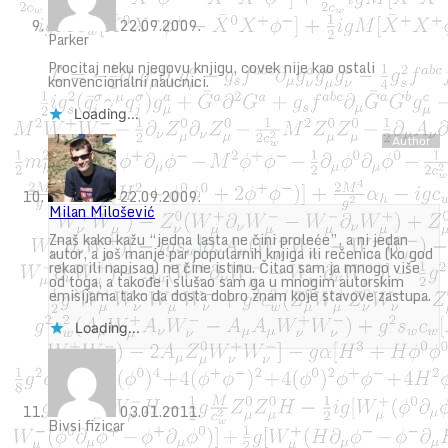
22.09.2009.
Parker
Procitaj neku njegovu knjigu, covek nije kao ostali
konvencionalni naucnici.
Loading...
22.09.2009.
Milan Milošević
Znaš kako kažu “jedna lasta ne čini proleće”, a ni jedan
autor, a još manje par popularnih knjiga ili rečenica (ko god
rekao ili napisao) ne čine istinu. Čitao sam ja mnogo više
od toga, a takođe i slušao sam ga u mnogim autorskim
emisijama tako da dosta dobro znam koje stavove zastupa.
Loading...
03.01.2011.
Bivsi fizicar