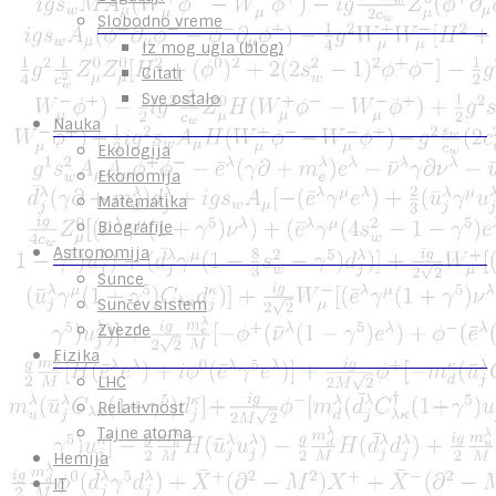
Slobodno vreme
Iz mog ugla (blog)
Citati
Sve ostalo
Nauka
Ekologija
Ekonomija
Matematika
Biografije
Astronomija
Sunce
Sunčev sistem
Zvezde
Fizika
LHC
Relativnost
Tajne atoma
Hemija
IT