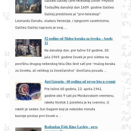
Galileo Galilej i prvi teleskop (izvor: Physics
Today)Na današnji dan 1609. godine Galileo
Galilej predstavio je "prvi teleskop"
Leonardu Donatu, vladaru Venecije, i njegovim savetnicima.
Galileo Galilej napravio je ovaj ...
52 godine od Malog koraka za čoveka - Apolo
11
Na današnji dan, pre tačno 52 godine, 20.
jula 1969. godine čovek je prvi sleteo na
površinu drugog nebeskog tela.Oko šest sati pre “malog koraka
za čoveka, ali velikog za čovečanstvo” dvočlana posada ...
Juri Gagarin - 60 godina od prvog leta u svemir
Pre tačno 60 godina, 12. aprila 1961.
godine oko 9 sati po Moskovskom vremenu,
raketa Vostok 1 poletela je ka svemiru. U
raketi je sedeo Juri Gagarin koji je nekoliko minuta
kasnije postao prvi čovek u ...
Rođendan Ejde King Lavlejs - prve