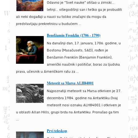
Odavno je "Svet nauke" otišao u zimski...
letnji... višegodišnji san i teško ga je probuditi
ali neki događaji u nauci su toliko značajni da mogu da
predstavljaju prekretnicu u budućem ...
Bendžamin Frenklin (1706 - 1790)
Na današnji dan, 17. januara, 1706. godine, u
Bostonu (Masačusets, SAD), rođen je
Benžamin Frenklin (Benjamin Franklin),
američki naučnik i političar, borac za ljudska
prava, učesnik u Američkom ratu za ...
Meteorit sa Marsa ALH84001
Najpoznatiji meteorit sa Marsa otkriven je 27.
decembra 1984. godine na Antarktiku.Ovaj
meteorit nosi oznaku ALH84001 i otkriven je
u oblasti Allan Hills, grupi brda na Antarktiku. Pronašao ga tim
...
Prvi teleskop