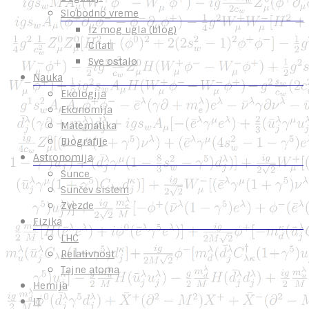
Slobodno vreme
Iz mog ugla (blog)
Citati
Sve ostalo
Nauka
Ekologija
Ekonomija
Matematika
Biografije
Astronomija
Sunce
Sunčev sistem
Zvezde
Fizika
LHC
Relativnost
Tajne atoma
Hemija
IT