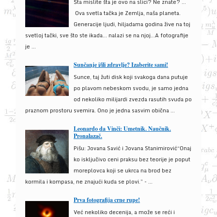
Šta mislite šta je ovo na slici? Ne znate? …
Ova svetla tačka je Zemlja, naša planeta.
Generacije ljudi, hiljadama godina žive na toj
svetloj tački, sve što ste ikada… nalazi se na njoj…A fotografije
je ...
Sunčanje i/ili zdravlje? Izaberite sami!
Sunce, taj žuti disk koji svakoga dana putuje
po plavom nebeskom svodu, je samo jedna
od nekoliko milijardi zvezda rasutih svuda po
praznom prostoru svemira. Ono je jedna sasvim obična ...
Leonardo da Vinči: Umetnik. Naučnik.
Pronalazač.
Pišu: Jovana Savić i Jovana Stanimirović“Onaj
ko isključivo ceni praksu bez teorije je poput
moreplovca koji se ukrca na brod bez
kormila i kompasa, ne znajući kuda se plovi.” - ...
Prva fotografija crne rupe!
Već nekoliko decenija, a može se reći i