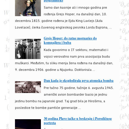
programerke
Samo dan kasnije ali i mnogo godina pre
rođenja Grejs Hoper, na današnji dan, 10.
decembra 1815. godine rođena je Ejda King Lavlejs (Ada
Lovelace), ćerka čuvenog engleskog pesnika Lorda Bajrona, ...
Grejs Hoper: do ratne mornarice do
kompajlera i buba
Kada govorimo o IT sektoru, matematici i
vojsci verovatno nam prva asocijacija budu
muškarci. Međutim, tu sliku menja žena rođena na današnji dan,
9. decembra 1906. godine u Njujorku. Doktorirala ...
Dan kada je eksplodirala prva atomska bomba
Pre tačno 75 godine, tačnije 6. avgusta 1945.
američki avion bombarder bacio je jednu
jedinu bombu na japanski grad. Taj grad bila je Hirošima, a
posledice te bombe pamtiće generacije ...
30 godina Plave tačke u beskraju i Porodičnog
portreta