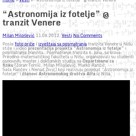
“Astronomija iz fotelje” @
tranzit Venere
Milan Milošević
11.06.2012.
Vesti
No Comments
Posle
foto priče
i
izveštaja sa posmatranja
tranzita Venere u Nišu
stiže i video
prezentacija projekta “Astronomija iz fotelje”
i
posmatranja tranzita. Posmatranje tranzita 6. juna, sa krova
Prirodno-matematičkog fakulteta u Nišu, organizovali su studenti
osnovnih, master i doktorskih studija na
Departmanu za
fiziku
(Zoran Tomić, Milan Milošević, Marko Rančić,
Saša Rančev i Nenad Živić) koji realizuju projekat “Astronomija iz
fotelje” i
članovi Astronomskog društva Alfa
iz Niša.