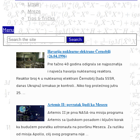
Linux
Mreze
Tips & Tricks
Menu
Havarija nuklearne elektrane Černobilj
(26.04.1996)
Pre tačno 40 godina odigrala se najpoznatija
i najveća havarija nuklearnog reaktora.
Reaktor broj 4 u nuklearnoj elektrani Černobilj (tada SSSR,
danas Ukrajna) izmakao je kontroli...Niko tog prolećnog jutra
25. ...
Artemis II: povratak ljudi ka Mesecu
Artemis II je prva NASA-ina misija programa
Artemis sa ljudskom posadom i ključni korak
ka budućem povratku astronauta na površinu Meseca. Za razliku
od misija Apollo, cilj ovog programa nije ...