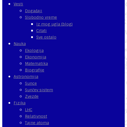
Vesti
Događaji
Slobodno vreme
Iz mog ugla (blog)
Citati
Sve ostalo
Nauka
Ekologija
Ekonomija
Matematika
Biografije
Astronomija
Sunce
Sunčev sistem
Zvezde
Fizika
LHC
Relativnost
Tajne atoma