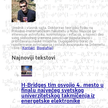
Urednik i vlasnik sajta. Doktorirao teorijsku fiziku na
Prirodno-matematičkom fakultetu u Nišu. Najviše ga
interesuje astrofizika, kosmologija i inflacija, a najveći deo
svog slobodnog vremena posvećuje popularizaciji i
približavanju nauke mladima. Dugogodišnji borac za
razotkrivanje astrolagarija i ostalih kvazinauka na Internetu,
i šire. (
Kontakt
,
Biografija)
)
Najnoviji tekstovi
H-Bridges tim osvojio 4. mesto u
finalu najvećeg svetskog
univerzitetskog takmičenja iz
energetske elektronike