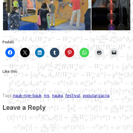
Podeli:
Like this:
Tags:
nauk-nije-bauk
,
nis
,
nauka
,
festival
,
popularizacija
Leave a Reply