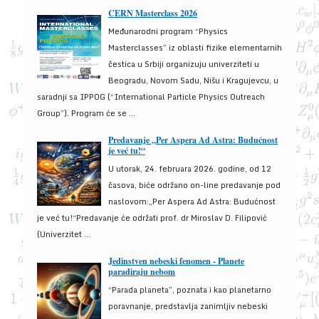
CERN Masterclass 2026
Međunarodni program “Physics
Masterclasses” iz oblasti fizike elementarnih
čestica u Srbiji organizuju univerziteti u
Beogradu, Novom Sadu, Nišu i Kragujevcu, u
saradnji sa IPPOG (“International Particle Physics Outreach
Group”). Program će se ...
Predavanje „Per Aspera Ad Astra: Budućnost
je već tu!“
U utorak, 24. februara 2026. godine, od 12
časova, biće održano on-line predavanje pod
naslovom:„Per Aspera Ad Astra: Budućnost
je već tu!“Predavanje će održati prof. dr Miroslav D. Filipović
(Univerzitet ...
Jedinstven nebeski fenomen - Planete
paradiraju nebom
“Parada planeta”, poznata i kao planetarno
poravnanje, predstavlja zanimljiv nebeski