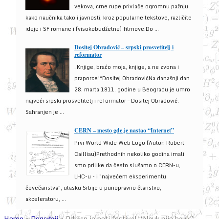
vekova, crne rupe privlače ogromnu pažnju
kako naučnika tako i javnosti, kroz popularne tekstove, različite
ideje i SF romane i (visokobudžetne) filmove.Do ...
Dositej Obradović – srpski prosvetitelj i
reformator
„Knjige, braćo moja, knjige, a ne zvona i
praporce!“Dositej ObradovićNa današnji dan
28. marta 1811. godine u Beogradu je umro
najveći srpski prosvetitelj i reformator – Dositej Obradović.
Sahranjen je ...
CERN – mesto gde je nastao “Internet”
Prvi World Wide Web Logo (Autor: Robert
Cailliau)Prethodnih nekoliko godina imali
smo prilike da često slušamo o CERN-u,
LHC-u - i "najvećem eksperimentu
čovečanstva", ulasku Srbije u punopravno članstvo,
akceleratoru, ...
Home
»
Događaji
»
Održan je peti festival “Nauk nije bauk”