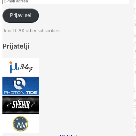
E-
mail
adresa
Prijavi se!
Join 10.9K other subscribers
Prijatelji