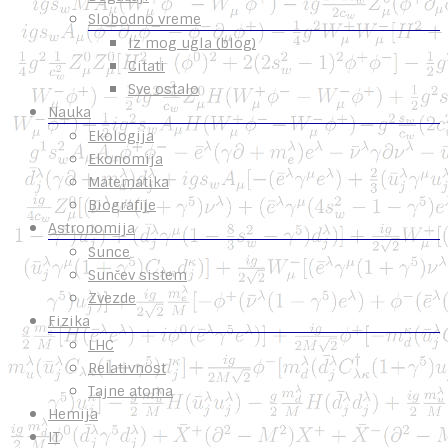
Slobodno vreme
Iz mog ugla (blog)
Citati
Sve ostalo
Nauka
Ekologija
Ekonomija
Matematika
Biografije
Astronomija
Sunce
Sunčev sistem
Zvezde
Fizika
LHC
Relativnost
Tajne atoma
Hemija
IT