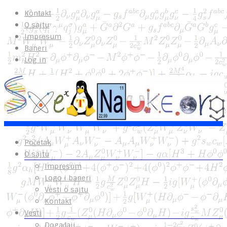
Kontakt
O sajtu
Impresum
Baneri
Log in
Početak
O sajtu
Impresum
Logo i baneri
Vesti o sajtu
Kontakt
Vesti
Događaji