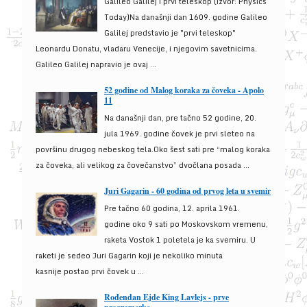
Galileo Galilej i prvi teleskop (izvor: Physics
Today)Na današnji dan 1609. godine Galileo
Galilej predstavio je "prvi teleskop"
Leonardu Donatu, vladaru Venecije, i njegovim savetnicima.
Galileo Galilej napravio je ovaj ...
52 godine od Malog koraka za čoveka - Apolo
11
Na današnji dan, pre tačno 52 godine, 20.
jula 1969. godine čovek je prvi sleteo na
površinu drugog nebeskog tela.Oko šest sati pre “malog koraka
za čoveka, ali velikog za čovečanstvo” dvočlana posada ...
Juri Gagarin - 60 godina od prvog leta u svemir
Pre tačno 60 godina, 12. aprila 1961.
godine oko 9 sati po Moskovskom vremenu,
raketa Vostok 1 poletela je ka svemiru. U
raketi je sedeo Juri Gagarin koji je nekoliko minuta
kasnije postao prvi čovek u ...
Rođendan Ejde King Lavlejs - prve