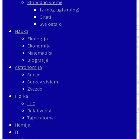
Slobodno vreme
Iz mog ugla (blog)
Citati
Sve ostalo
Nauka
Ekologija
Ekonomija
Matematika
Biografije
Astronomija
Sunce
Sunčev sistem
Zvezde
Fizika
LHC
Relativnost
Tajne atoma
Hemija
IT