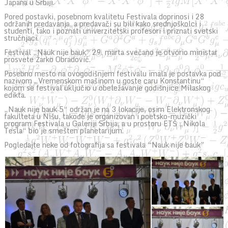
Japana u Srbiji.
Pored postavki, posebnom kvalitetu Festivala doprinosi i 28
održanih predavanja, a predavači su bili kako srednjoškolci i
studenti, tako i poznati univerzitetski profesori i priznati svetski
stručnjaci.
Festival „Nauk nije bauk“ 29. marta svečano je otvorio ministar
prosvete Žarko Obradović.
Posebno mesto na ovogodišnjem festivalu imala je postavka pod
nazivom „Vremenskom mašinom u goste caru Konstantinu“
kojom se festival uključio u obeležavanje godišnjice Milaskog
edikta.
„Nauk nije bauk 5“ održan je na 3 lokacije, osim Elektronskog
fakulteta u Nišu, takođe je organizovan i poetsko-muzički
program Festivala u Galeriji Srbija, a u prostoru ETŠ „Nikola
Tesla“ bio je smešten planetarijum.
Pogledajte neke od fotografija sa festivala “Nauk nije bauk”