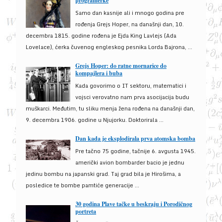
programerke
Samo dan kasnije ali i mnogo godina pre
rođenja Grejs Hoper, na današnji dan, 10.
decembra 1815. godine rođena je Ejda King Lavlejs (Ada
Lovelace), ćerka čuvenog engleskog pesnika Lorda Bajrona, ...
Grejs Hoper: do ratne mornarice do
kompajlera i buba
Kada govorimo o IT sektoru, matematici i
vojsci verovatno nam prva asocijacija budu
muškarci. Međutim, tu sliku menja žena rođena na današnji dan,
9. decembra 1906. godine u Njujorku. Doktorirala ...
Dan kada je eksplodirala prva atomska bomba
Pre tačno 75 godine, tačnije 6. avgusta 1945.
američki avion bombarder bacio je jednu
jedinu bombu na japanski grad. Taj grad bila je Hirošima, a
posledice te bombe pamtiće generacije ...
30 godina Plave tačke u beskraju i Porodičnog
portreta