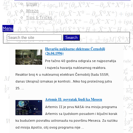
Linux
Mreze
Tips & Tricks
Menu
Havarija nuklearne elektrane Černobilj
(26.04.1996)
Pre tačno 40 godina odigrala se najpoznatija
i najveća havarija nuklearnog reaktora.
Reaktor broj 4 u nuklearnoj elektrani Černobilj (tada SSSR,
danas Ukrajna) izmakao je kontroli...Niko tog prolećnog jutra
25. ...
Artemis II: povratak ljudi ka Mesecu
Artemis II je prva NASA-ina misija programa
Artemis sa ljudskom posadom i ključni korak
ka budućem povratku astronauta na površinu Meseca. Za razliku
od misija Apollo, cilj ovog programa nije ...