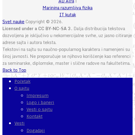
AD Alfa
|
Marinina razumljiva fizika
IT kutak
Svet nauke
Copyright © 2026.
Licensed under a CC BY-NC-SA 3.
Dalja distribucija tekstova
dozvoljena je isključivo u nekomercijalne svrhe, uz jasno citiranje
adrese sajta i autora teksta.
Tekstovi na sajtu su naučno-popularnog karaktera i namenjeni su
široj javnosti. Ne preporučuje se njihovo korišćenje kao referenci
za seminarske, diplomske, master i slične radove na fakultetima.
Back to Top
Početak
O sajtu
Impresum
Logo i baneri
Vesti o sajtu
Kontakt
Vesti
Događaji