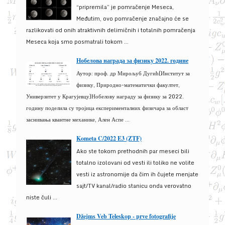
“pripremila” je pomračenje Meseca,
Međutim, ovo pomračenje značajno će se
razlikovati od onih atraktivnih delimičnih i totalnih pomračenja
Meseca koja smo posmatrali tokom ...
Нобелова награда за физику 2022. године
Аутор: проф. др Мирољуб Дугић(Институт за
физику, Природно-математички факултет,
Универзитет у Крагујевцу)Нобелову награду за физику за 2022.
годину поделила су тројица експерименталних физичара за област
заснивања квантне механике, Ален Аспе ...
Kometa C/2022 E3 (ZTF)
Ako ste tokom prethodnih par meseci bili
totalno izolovani od vesti ili toliko ne volite
vesti iz astronomije da čim ih čujete menjate
sajt/TV kanal/radio stanicu onda verovatno
niste čuli ...
Džejms Veb Teleskop - prve fotografije