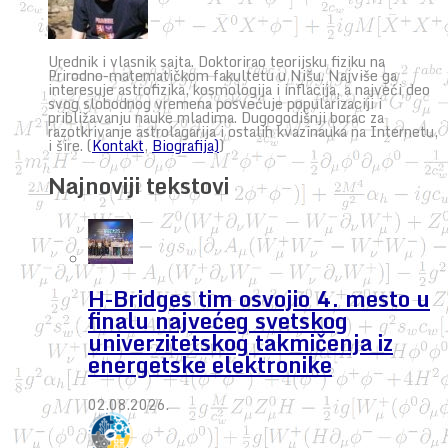
Urednik i vlasnik sajta. Doktorirao teorijsku fiziku na
Prirodno-matematičkom fakultetu u Nišu. Najviše ga
interesuje astrofizika, kosmologija i inflacija, a najveći deo
svog slobodnog vremena posvećuje popularizaciji i
približavanju nauke mladima. Dugogodišnji borac za
razotkrivanje astrolagarija i ostalih kvazinauka na Internetu,
i šire. (
Kontakt
,
Biografija)
)
Najnoviji tekstovi
H-Bridges tim osvojio 4. mesto u
finalu najvećeg svetskog
univerzitetskog takmičenja iz
energetske elektronike
02.08.2026.