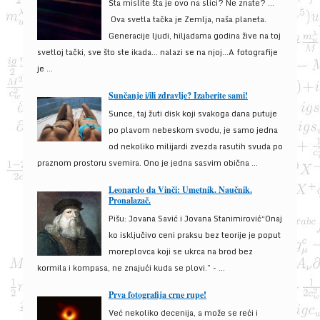
Šta mislite šta je ovo na slici? Ne znate? …
Ova svetla tačka je Zemlja, naša planeta.
Generacije ljudi, hiljadama godina žive na toj
svetloj tački, sve što ste ikada… nalazi se na njoj…A fotografije
je ...
Sunčanje i/ili zdravlje? Izaberite sami!
Sunce, taj žuti disk koji svakoga dana putuje
po plavom nebeskom svodu, je samo jedna
od nekoliko milijardi zvezda rasutih svuda po
praznom prostoru svemira. Ono je jedna sasvim obična ...
Leonardo da Vinči: Umetnik. Naučnik.
Pronalazač.
Pišu: Jovana Savić i Jovana Stanimirović“Onaj
ko isključivo ceni praksu bez teorije je poput
moreplovca koji se ukrca na brod bez
kormila i kompasa, ne znajući kuda se plovi.” - ...
Prva fotografija crne rupe!
Već nekoliko decenija, a može se reći i