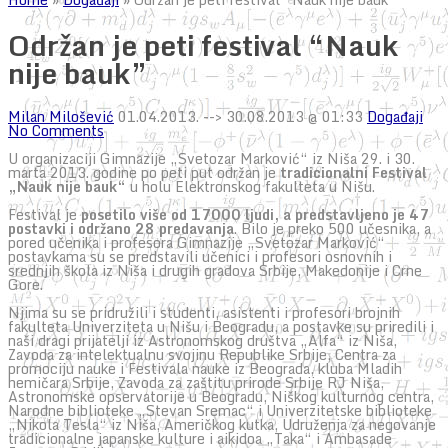
Održan je peti festival “Nauk
nije bauk”
Milan Milošević
01.04.2013.
--> 30.08.2013 @ 01:33
Događaji
No Comments
U organizaciji Gimnazije „Svetozar Marković“ iz Niša 29. i 30.
marta 2013. godine po peti put održan je
tradicionalni Festival
„Nauk nije bauk“
u holu Elektronskog fakulteta u Nišu.
Festival je
posetilo više od 17000 ljudi, a predstavljeno je 47
postavki i održano 28 predavanja
. Bilo je preko 500 učesnika, a
pored učenika i profesora Gimnazije „Svetozar Marković“
postavkama su se predstavili učenici i profesori osnovnih i
srednjih škola iz Niša i drugih gradova Srbije, Makedonije i Crne
Gore.
Njima su se pridružili i studenti, asistenti i profesori brojnih
fakulteta Univerziteta u Nišu i Beogradu, a postavke su priredili i
naši dragi prijatelji iz Astronomskog društva „Alfa“ iz Niša,
Zavoda za intelektualnu svojinu Republike Srbije, Centra za
promociju nauke i Festivala nauke iz Beograda, kluba Mladih
hemičara Srbije, Zavoda za zaštitu prirode Srbije RJ Niša,
Astronomske opservatorije u Beogradu, Niškog kulturnog centra,
Narodne biblioteke „Stevan Sremac“ i Univerzitetske biblioteke
„Nikola Tesla“ iz Niša, Američkog kutka, Udruženja za negovanje
tradicionalne japanske kulture i aikidoa „Taka“ i Ambasade