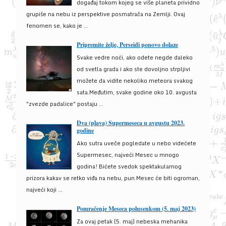
događaj tokom kojeg se više planeta prividno
grupiše na nebu iz perspektive posmatrača na Zemlji. Ovaj
fenomen se, kako je ...
Pripremite želje, Perseidi ponovo dolaze
Svake vedre noći, ako odete negde daleko
od svetla grada i ako ste dovoljno strpljivi
možete da vidite nekoliko meteora svakog
sata.Međutim, svake godine oko 10. avgusta
"zvezde padalice" postaju ...
Dva (plava) Supermeseca u avgustu 2023.
godine
Ako sutra uveče pogledate u nebo videćete
Supermesec, najveći Mesec u mnogo
godina! Bićete svedok spektakularnog
prizora kakav se retko viđa na nebu, pun Mesec će biti ogroman,
najveći koji ...
Pomračenje Meseca polusenkom (5. maj 2023)
Za ovaj petak (5. maj) nebeska mehanika