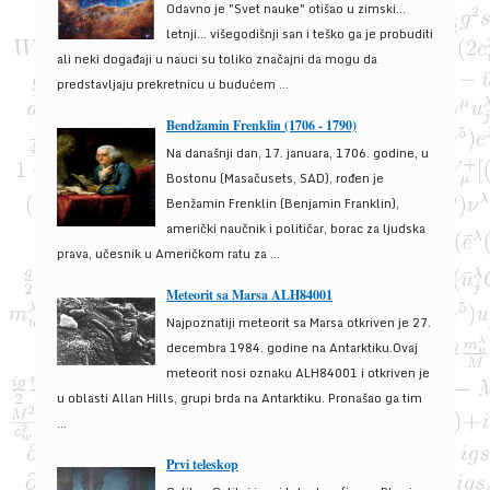
Odavno je "Svet nauke" otišao u zimski...
letnji... višegodišnji san i teško ga je probuditi
ali neki događaji u nauci su toliko značajni da mogu da
predstavljaju prekretnicu u budućem ...
Bendžamin Frenklin (1706 - 1790)
Na današnji dan, 17. januara, 1706. godine, u
Bostonu (Masačusets, SAD), rođen je
Benžamin Frenklin (Benjamin Franklin),
američki naučnik i političar, borac za ljudska
prava, učesnik u Američkom ratu za ...
Meteorit sa Marsa ALH84001
Najpoznatiji meteorit sa Marsa otkriven je 27.
decembra 1984. godine na Antarktiku.Ovaj
meteorit nosi oznaku ALH84001 i otkriven je
u oblasti Allan Hills, grupi brda na Antarktiku. Pronašao ga tim
...
Prvi teleskop