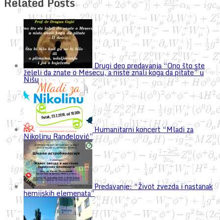
Related Posts
Drugi deo predavanja “Ono što ste
želeli da znate o Mesecu, a niste znali koga da pitate” u
Nišu
Humanitarni koncert “Mladi za
Nikolinu Ranđelović”
Predavanje: “Život zvezda i nastanak
hemijskih elemenata”