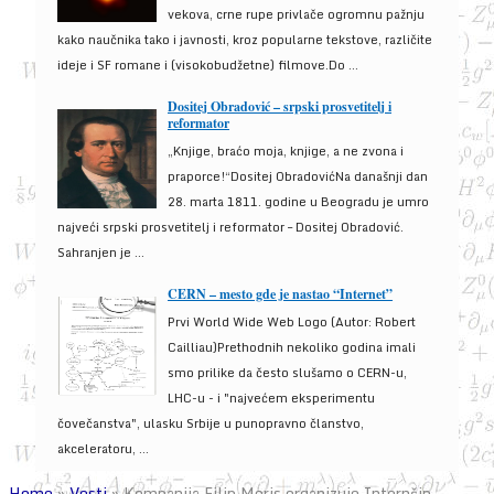
vekova, crne rupe privlače ogromnu pažnju
kako naučnika tako i javnosti, kroz popularne tekstove, različite
ideje i SF romane i (visokobudžetne) filmove.Do ...
Dositej Obradović – srpski prosvetitelj i
reformator
„Knjige, braćo moja, knjige, a ne zvona i
praporce!“Dositej ObradovićNa današnji dan
28. marta 1811. godine u Beogradu je umro
najveći srpski prosvetitelj i reformator – Dositej Obradović.
Sahranjen je ...
CERN – mesto gde je nastao “Internet”
Prvi World Wide Web Logo (Autor: Robert
Cailliau)Prethodnih nekoliko godina imali
smo prilike da često slušamo o CERN-u,
LHC-u - i "najvećem eksperimentu
čovečanstva", ulasku Srbije u punopravno članstvo,
akceleratoru, ...
Home
»
Vesti
»
Kompanija Filip Moris organizuje Internšip