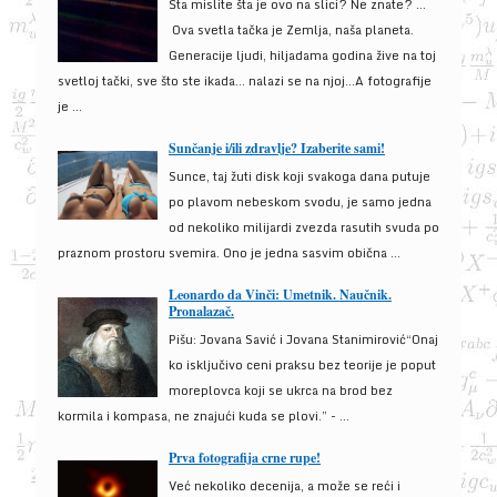
Šta mislite šta je ovo na slici? Ne znate? …
Ova svetla tačka je Zemlja, naša planeta.
Generacije ljudi, hiljadama godina žive na toj
svetloj tački, sve što ste ikada… nalazi se na njoj…A fotografije
je ...
Sunčanje i/ili zdravlje? Izaberite sami!
Sunce, taj žuti disk koji svakoga dana putuje
po plavom nebeskom svodu, je samo jedna
od nekoliko milijardi zvezda rasutih svuda po
praznom prostoru svemira. Ono je jedna sasvim obična ...
Leonardo da Vinči: Umetnik. Naučnik.
Pronalazač.
Pišu: Jovana Savić i Jovana Stanimirović“Onaj
ko isključivo ceni praksu bez teorije je poput
moreplovca koji se ukrca na brod bez
kormila i kompasa, ne znajući kuda se plovi.” - ...
Prva fotografija crne rupe!
Već nekoliko decenija, a može se reći i