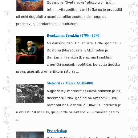
Odavno je "Svet nauke" otišao u zimski...
letnji... višegodišnji san i teško ga je probuditi
ali neki događaji u nauci su toliko značajni da mogu da
predstavljaju prekretnicu u budućem ...
Bendžamin Frenklin (1706 - 1790)
Na današnji dan, 17. januara, 1706. godine, u
Bostonu (Masačusets, SAD), rođen je
Benžamin Frenklin (Benjamin Franklin),
američki naučnik i političar, borac za ljudska
prava, učesnik u Američkom ratu za ...
Meteorit sa Marsa ALH84001
Najpoznatiji meteorit sa Marsa otkriven je 27.
decembra 1984. godine na Antarktiku.Ovaj
meteorit nosi oznaku ALH84001 i otkriven je
u oblasti Allan Hills, grupi brda na Antarktiku. Pronašao ga tim
...
Prvi teleskop