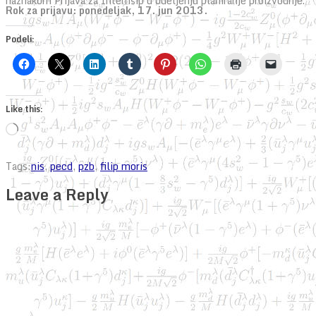
naznakom Prijava za Internšip u odeljenju planiranje proizvodnje.
Rok za prijavu: ponedeljak, 17. jun 2013.
Podeli:
Like this:
Loading…
Tags:
nis
,
pecd
,
pzb
,
filip moris
Leave a Reply