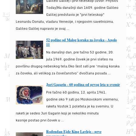
Galileo Galilej i prvi teleskop (izvor: Physics
Today)Na današnji dan 1609. godine Galileo
Galilej predstavio je "prvi teleskop"
Leonardu Donatu, vladaru Venecije, i njegovim savetnicima.
Galileo Galilej napravio je ovaj ...
52 godine od Malog koraka za čoveka - Apolo
11
Na današnji dan, pre tačno 52 godine, 20.
jula 1969. godine čovek je prvi sleteo na
površinu drugog nebeskog tela.Oko šest sati pre “malog koraka
za čoveka, ali velikog za čovečanstvo” dvočlana posada ...
Juri Gagarin - 60 godina od prvog leta u svemir
Pre tačno 60 godina, 12. aprila 1961.
godine oko 9 sati po Moskovskom vremenu,
raketa Vostok 1 poletela je ka svemiru. U
raketi je sedeo Juri Gagarin koji je nekoliko minuta
kasnije postao prvi čovek u ...
Rođendan Ejde King Lavlejs - prve