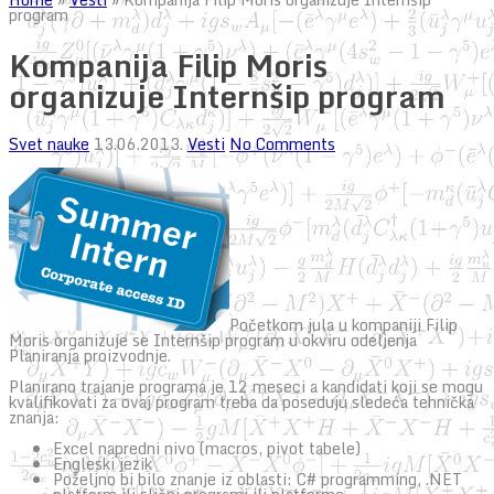
program
Kompanija Filip Moris
organizuje Internšip program
Svet nauke
13.06.2013.
Vesti
No Comments
Početkom jula u kompaniji Filip
Moris organizuje se Internšip program u okviru odeljenja
Planiranja proizvodnje.
Planirano trajanje programa je 12 meseci a kandidati koji se mogu
kvalifikovati za ovaj program treba da poseduju sledeća tehnička
znanja:
Excel napredni nivo (macros, pivot tabele)
Engleski jezik
Poželjno bi bilo znanje iz oblasti: C# programming, .NET