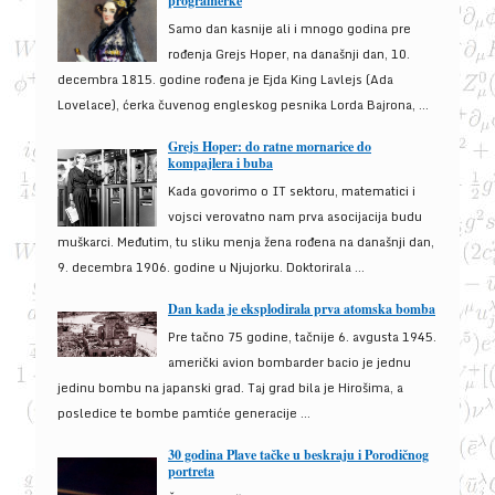
programerke
Samo dan kasnije ali i mnogo godina pre
rođenja Grejs Hoper, na današnji dan, 10.
decembra 1815. godine rođena je Ejda King Lavlejs (Ada
Lovelace), ćerka čuvenog engleskog pesnika Lorda Bajrona, ...
Grejs Hoper: do ratne mornarice do
kompajlera i buba
Kada govorimo o IT sektoru, matematici i
vojsci verovatno nam prva asocijacija budu
muškarci. Međutim, tu sliku menja žena rođena na današnji dan,
9. decembra 1906. godine u Njujorku. Doktorirala ...
Dan kada je eksplodirala prva atomska bomba
Pre tačno 75 godine, tačnije 6. avgusta 1945.
američki avion bombarder bacio je jednu
jedinu bombu na japanski grad. Taj grad bila je Hirošima, a
posledice te bombe pamtiće generacije ...
30 godina Plave tačke u beskraju i Porodičnog
portreta