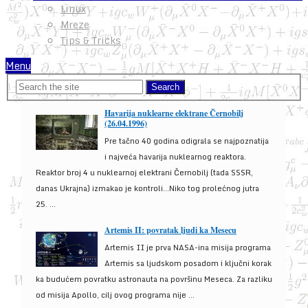
Linux
Mreze
Tips & Tricks
Menu
Havarija nuklearne elektrane Černobilj
(26.04.1996)
Pre tačno 40 godina odigrala se najpoznatija
i najveća havarija nuklearnog reaktora.
Reaktor broj 4 u nuklearnoj elektrani Černobilj (tada SSSR,
danas Ukrajna) izmakao je kontroli...Niko tog prolećnog jutra
25. ...
Artemis II: povratak ljudi ka Mesecu
Artemis II je prva NASA-ina misija programa
Artemis sa ljudskom posadom i ključni korak
ka budućem povratku astronauta na površinu Meseca. Za razliku
od misija Apollo, cilj ovog programa nije ...