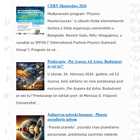
CERN Masterclass 2026
Međunarodni program “Physics
Masterclasses” iz oblasti fizike elementarnih
čestica u Srbiji organizuju univerziteti u
Beogradu, Novom Sadu, Nišu i Kragujevcu, u
saradnji sa IPPOG (“International Particle Physics Outreach
Group”). Program će se ...
Predavanje „Per Aspera Ad Astra: Budućnost
je već tu!“
U utorak, 24. februara 2026. godine, od 12
časova, biće održano on-line predavanje pod
naslovom:„Per Aspera Ad Astra: Budućnost
je već tu!“Predavanje će održati prof. dr Miroslav D. Filipović
(Univerzitet ...
Jedinstven nebeski fenomen - Planete
paradiraju nebom
“Parada planeta”, poznata i kao planetarno
poravnanje, predstavlja zanimljiv nebeski