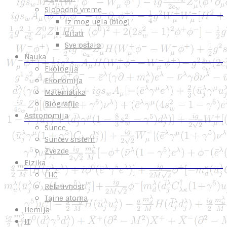
Slobodno vreme
Iz mog ugla (blog)
Citati
Sve ostalo
Nauka
Ekologija
Ekonomija
Matematika
Biografije
Astronomija
Sunce
Sunčev sistem
Zvezde
Fizika
LHC
Relativnost
Tajne atoma
Hemija
IT