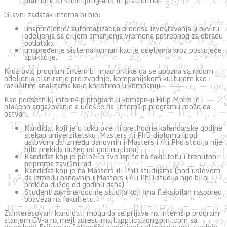
platform ili slični programi ili platforme
Glavni zadatak interna bi bio:
unapredjenje/ automatizacija procesa izveštavanja u okviru
odeljenja sa ciljem smanjenja vremena potrebnog za obradu
podataka;
unapređenje sistema komunikacije odeljenja kroz postojeće
aplikacije.
Kroz ovaj program Intern bi imao prilike da se upozna sa radom
odeljenja planiranje proizvodnje, kompanijskom kulturom kao i
različitim analizama koje koristimo u kompaniji.
Kao podsetnik, internšip program u komapniji Filip Moris je
plaćeno angažovanje a učešće na Internšip programu može da
ostvari:
Kandidat koji je u toku ove ili prethodne kalendarske godine
stekao univerzitetsku, Masters ili PhD diplomu (pod
uslovom da između osnovnih i Masters i /ili Phd studija nije
bilo prekida dužeg od godinu dana)
Kandidat koji je položilo sve ispite na fakultetu i trenutno
priprema završni rad
Kandidat koji je na Masters ili PhD studijama (pod uslovom
da između osnovnih i Masters i /ili PhD studija nije bilo
prekida dužeg od godinu dana)
Student završne godine studija koji ima fleksibilan raspored
obaveza na fakultetu.
Zainteresovani kandidati mogu da se prijave na internšip program
slanjem CV-a na mejl adresu mail.application@pmi.com sa