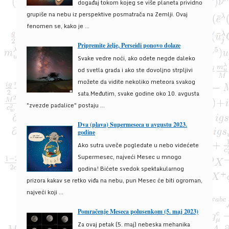
događaj tokom kojeg se više planeta prividno
grupiše na nebu iz perspektive posmatrača na Zemlji. Ovaj
fenomen se, kako je ...
Pripremite želje, Perseidi ponovo dolaze
Svake vedre noći, ako odete negde daleko
od svetla grada i ako ste dovoljno strpljivi
možete da vidite nekoliko meteora svakog
sata.Međutim, svake godine oko 10. avgusta
"zvezde padalice" postaju ...
Dva (plava) Supermeseca u avgustu 2023.
godine
Ako sutra uveče pogledate u nebo videćete
Supermesec, najveći Mesec u mnogo
godina! Bićete svedok spektakularnog
prizora kakav se retko viđa na nebu, pun Mesec će biti ogroman,
najveći koji ...
Pomračenje Meseca polusenkom (5. maj 2023)
Za ovaj petak (5. maj) nebeska mehanika