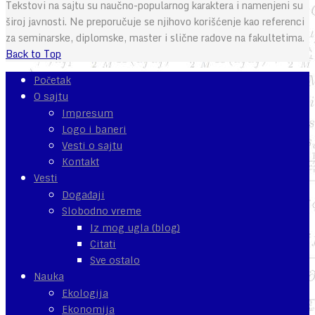
Tekstovi na sajtu su naučno-popularnog karaktera i namenjeni su
široj javnosti. Ne preporučuje se njihovo korišćenje kao referenci
za seminarske, diplomske, master i slične radove na fakultetima.
Back to Top
Početak
O sajtu
Impresum
Logo i baneri
Vesti o sajtu
Kontakt
Vesti
Događaji
Slobodno vreme
Iz mog ugla (blog)
Citati
Sve ostalo
Nauka
Ekologija
Ekonomija