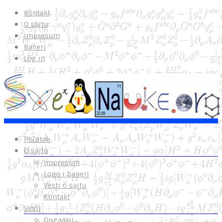
Kontakt
O sajtu
Impresum
Baneri
Log in
Početak
O sajtu
Impresum
Logo i baneri
Vesti o sajtu
Kontakt
Vesti
Događaji