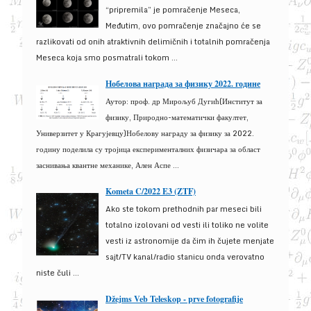
“pripremila” je pomračenje Meseca,
Međutim, ovo pomračenje značajno će se
razlikovati od onih atraktivnih delimičnih i totalnih pomračenja
Meseca koja smo posmatrali tokom ...
Нобелова награда за физику 2022. године
Аутор: проф. др Мирољуб Дугић(Институт за
физику, Природно-математички факултет,
Универзитет у Крагујевцу)Нобелову награду за физику за 2022.
годину поделила су тројица експерименталних физичара за област
заснивања квантне механике, Ален Аспе ...
Kometa C/2022 E3 (ZTF)
Ako ste tokom prethodnih par meseci bili
totalno izolovani od vesti ili toliko ne volite
vesti iz astronomije da čim ih čujete menjate
sajt/TV kanal/radio stanicu onda verovatno
niste čuli ...
Džejms Veb Teleskop - prve fotografije