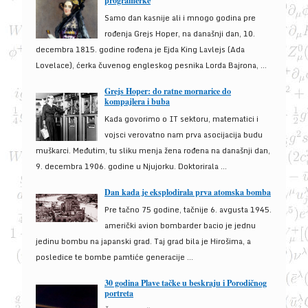
programerke
Samo dan kasnije ali i mnogo godina pre
rođenja Grejs Hoper, na današnji dan, 10.
decembra 1815. godine rođena je Ejda King Lavlejs (Ada
Lovelace), ćerka čuvenog engleskog pesnika Lorda Bajrona, ...
Grejs Hoper: do ratne mornarice do
kompajlera i buba
Kada govorimo o IT sektoru, matematici i
vojsci verovatno nam prva asocijacija budu
muškarci. Međutim, tu sliku menja žena rođena na današnji dan,
9. decembra 1906. godine u Njujorku. Doktorirala ...
Dan kada je eksplodirala prva atomska bomba
Pre tačno 75 godine, tačnije 6. avgusta 1945.
američki avion bombarder bacio je jednu
jedinu bombu na japanski grad. Taj grad bila je Hirošima, a
posledice te bombe pamtiće generacije ...
30 godina Plave tačke u beskraju i Porodičnog
portreta