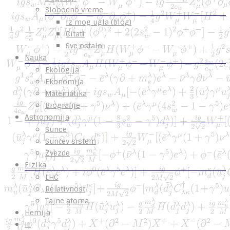
Slobodno vreme
Iz mog ugla (blog)
Citati
Sve ostalo
Nauka
Ekologija
Ekonomija
Matematika
Biografije
Astronomija
Sunce
Sunčev sistem
Zvezde
Fizika
LHC
Relativnost
Tajne atoma
Hemija
IT