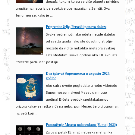
događaj tokom kojeg se više planeta prividno
grupiše na nebu iz perspektive posmatrača na Zemlji. Ovaj
fenomen se, kako je ...
Pripremite želje, Perseidi ponovo dolaze
Svake vedre noći, ako odete negde daleko
od svetla grada i ako ste dovoljno strpljivi
možete da vidite nekoliko meteora svakog
sata.Međutim, svake godine oko 10. avgusta
"zvezde padalice" postaju ...
Dva (plava) Supermeseca u avgustu 2023.
godine
Ako sutra uveče pogledate u nebo videćete
Supermesec, najveći Mesec u mnogo
godina! Bićete svedok spektakularnog
prizora kakav se retko viđa na nebu, pun Mesec će biti ogroman,
najveći koji ...
Pomračenje Meseca polusenkom (5. maj 2023)
Za ovaj petak (5. maj) nebeska mehanika