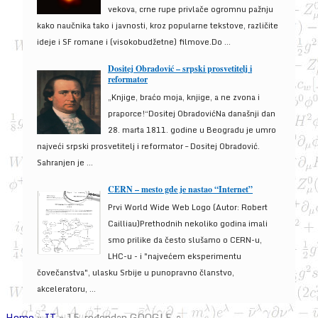
vekova, crne rupe privlače ogromnu pažnju
kako naučnika tako i javnosti, kroz popularne tekstove, različite
ideje i SF romane i (visokobudžetne) filmove.Do ...
Dositej Obradović – srpski prosvetitelj i
reformator
„Knjige, braćo moja, knjige, a ne zvona i
praporce!“Dositej ObradovićNa današnji dan
28. marta 1811. godine u Beogradu je umro
najveći srpski prosvetitelj i reformator – Dositej Obradović.
Sahranjen je ...
CERN – mesto gde je nastao “Internet”
Prvi World Wide Web Logo (Autor: Robert
Cailliau)Prethodnih nekoliko godina imali
smo prilike da često slušamo o CERN-u,
LHC-u - i "najvećem eksperimentu
čovečanstva", ulasku Srbije u punopravno članstvo,
akceleratoru, ...
Home
»
IT
»
15. rođendan GOOGLE-a