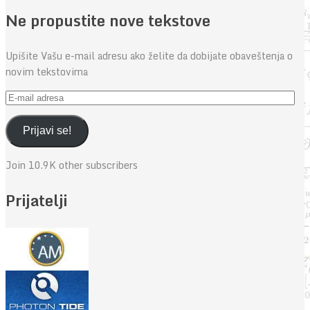
Ne propustite nove tekstove
Upišite Vašu e-mail adresu ako želite da dobijate obaveštenja o
novim tekstovima
E-
mail
adresa
Prijavi se!
Join 10.9K other subscribers
Prijatelji