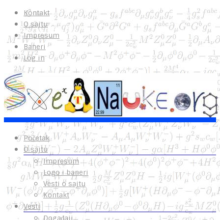
Kontakt
O sajtu
Impresum
Baneri
Log in
Početak
O sajtu
Impresum
Logo i baneri
Vesti o sajtu
Kontakt
Vesti
Događaji