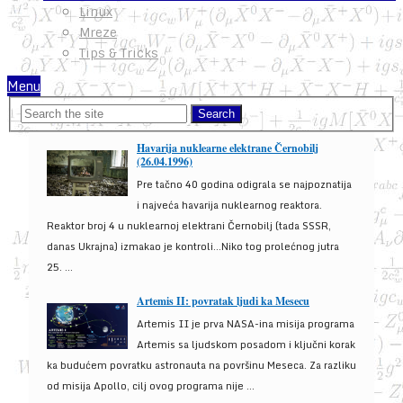
Linux
Mreze
Tips & Tricks
Menu
Havarija nuklearne elektrane Černobilj
(26.04.1996)
Pre tačno 40 godina odigrala se najpoznatija
i najveća havarija nuklearnog reaktora.
Reaktor broj 4 u nuklearnoj elektrani Černobilj (tada SSSR,
danas Ukrajna) izmakao je kontroli...Niko tog prolećnog jutra
25. ...
Artemis II: povratak ljudi ka Mesecu
Artemis II je prva NASA-ina misija programa
Artemis sa ljudskom posadom i ključni korak
ka budućem povratku astronauta na površinu Meseca. Za razliku
od misija Apollo, cilj ovog programa nije ...