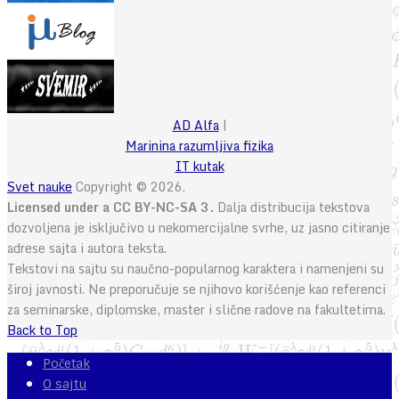
AD Alfa
|
Marinina razumljiva fizika
IT kutak
Svet nauke
Copyright © 2026.
Licensed under a CC BY-NC-SA 3.
Dalja distribucija tekstova
dozvoljena je isključivo u nekomercijalne svrhe, uz jasno citiranje
adrese sajta i autora teksta.
Tekstovi na sajtu su naučno-popularnog karaktera i namenjeni su
široj javnosti. Ne preporučuje se njihovo korišćenje kao referenci
za seminarske, diplomske, master i slične radove na fakultetima.
Back to Top
Početak
O sajtu