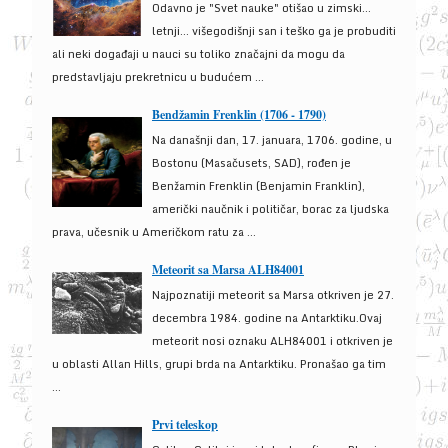
Odavno je "Svet nauke" otišao u zimski...
letnji... višegodišnji san i teško ga je probuditi
ali neki događaji u nauci su toliko značajni da mogu da
predstavljaju prekretnicu u budućem ...
Bendžamin Frenklin (1706 - 1790)
Na današnji dan, 17. januara, 1706. godine, u
Bostonu (Masačusets, SAD), rođen je
Benžamin Frenklin (Benjamin Franklin),
američki naučnik i političar, borac za ljudska
prava, učesnik u Američkom ratu za ...
Meteorit sa Marsa ALH84001
Najpoznatiji meteorit sa Marsa otkriven je 27.
decembra 1984. godine na Antarktiku.Ovaj
meteorit nosi oznaku ALH84001 i otkriven je
u oblasti Allan Hills, grupi brda na Antarktiku. Pronašao ga tim
...
Prvi teleskop