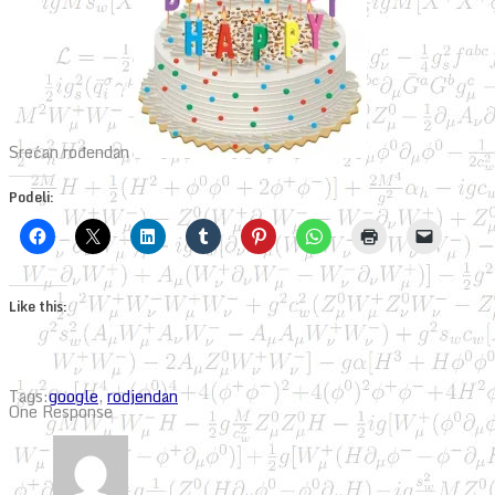
Srećan rođendan
Podeli:
Like this:
Tags:
google
,
rodjendan
One Response