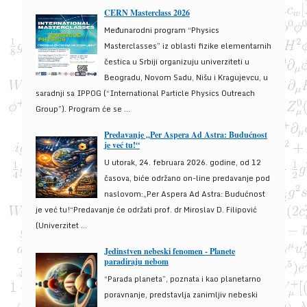
CERN Masterclass 2026
Međunarodni program “Physics
Masterclasses” iz oblasti fizike elementarnih
čestica u Srbiji organizuju univerziteti u
Beogradu, Novom Sadu, Nišu i Kragujevcu, u
saradnji sa IPPOG (“International Particle Physics Outreach
Group”). Program će se ...
Predavanje „Per Aspera Ad Astra: Budućnost
je već tu!“
U utorak, 24. februara 2026. godine, od 12
časova, biće održano on-line predavanje pod
naslovom:„Per Aspera Ad Astra: Budućnost
je već tu!“Predavanje će održati prof. dr Miroslav D. Filipović
(Univerzitet ...
Jedinstven nebeski fenomen - Planete
paradiraju nebom
“Parada planeta”, poznata i kao planetarno
poravnanje, predstavlja zanimljiv nebeski