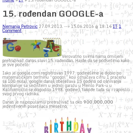
15. rođendan GOOGLE-a
Nemanja Petrovic
27.09.2013.
--> 15.06.2016 @ 18:14
IT
1
Comment
Verovatno svima nama omiljeni
pretraživač danas slavi 15. rođendan. Hajde da se podsetimo kako
je sve počelo:
Iako je google.com registrovan 1997. godine(ime je dobio po
matematičkom terminu “googol” koji označava cifru 1 praćenu
sa 100 nula), google danas obeležava 15 godina od osnivanja
kompanije sa sedištem u jednoj garažu u Menlo Park-u u
Kaliforniji(to se dogodilo 1998. godine), takođe tada su i zaposlili
svog prvog radnika.
Danas je najpopularniji pretraživač sa oko
900,000,000
jedinstvenih posetilaca mesečno.