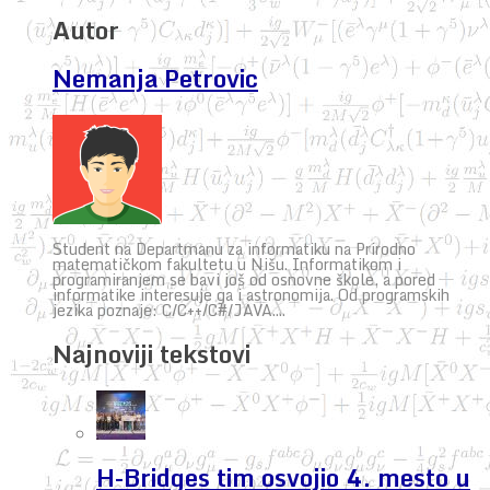
Autor
Nemanja Petrovic
Student na Departmanu za informatiku na Prirodno
matematičkom fakultetu u Nišu. Informatikom i
programiranjem se bavi još od osnovne škole, a pored
informatike interesuje ga i astronomija. Od programskih
jezika poznaje: C/C++/C#/JAVA....
Najnoviji tekstovi
H-Bridges tim osvojio 4. mesto u