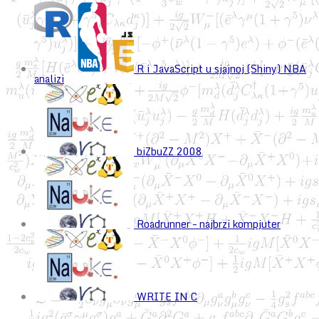
R i JavaScript u sjajnoj (Shiny) NBA
analizi
biZbuZZ 2008
Roadrunner – najbrzi kompjuter
WRITE IN C