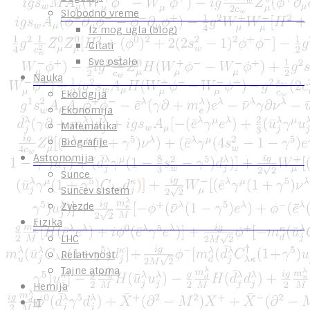
Slobodno vreme
Iz mog ugla (blog)
Citati
Sve ostalo
Nauka
Ekologija
Ekonomija
Matematika
Biografije
Astronomija
Sunce
Sunčev sistem
Zvezde
Fizika
LHC
Relativnost
Tajne atoma
Hemija
IT