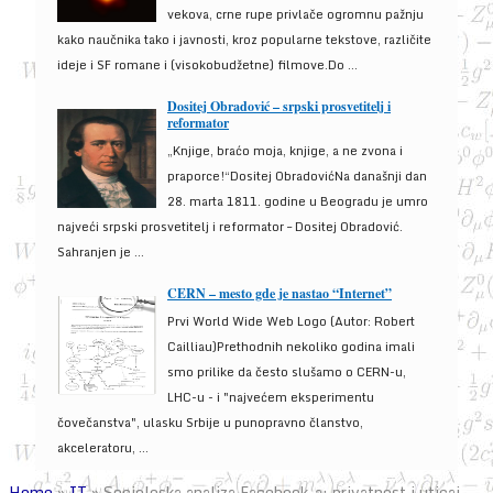
vekova, crne rupe privlače ogromnu pažnju
kako naučnika tako i javnosti, kroz popularne tekstove, različite
ideje i SF romane i (visokobudžetne) filmove.Do ...
Dositej Obradović – srpski prosvetitelj i
reformator
„Knjige, braćo moja, knjige, a ne zvona i
praporce!“Dositej ObradovićNa današnji dan
28. marta 1811. godine u Beogradu je umro
najveći srpski prosvetitelj i reformator – Dositej Obradović.
Sahranjen je ...
CERN – mesto gde je nastao “Internet”
Prvi World Wide Web Logo (Autor: Robert
Cailliau)Prethodnih nekoliko godina imali
smo prilike da često slušamo o CERN-u,
LHC-u - i "najvećem eksperimentu
čovečanstva", ulasku Srbije u punopravno članstvo,
akceleratoru, ...
Home
»
IT
»
Socioloska analiza Facebook-a: privatnost i uticaj