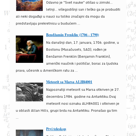
Odavno je "Svet nauke" otišao u zimski...
letnji... višegodišnji san i teško ga je probuditi
ali neki događaji u nauci su toliko značajni da mogu da
predstavljaju prekretnicu u budućem ...
Bendžamin Frenklin (1706 - 1790)
Na današnji dan, 17. januara, 1706. godine, u
Bostonu (Masačusets, SAD), rođen je
Benžamin Frenklin (Benjamin Franklin),
američki naučnik i političar, borac za ljudska
prava, učesnik u Američkom ratu za ...
Meteorit sa Marsa ALH84001
Najpoznatiji meteorit sa Marsa otkriven je 27.
decembra 1984. godine na Antarktiku.Ovaj
meteorit nosi oznaku ALH84001 i otkriven je
u oblasti Allan Hills, grupi brda na Antarktiku. Pronašao ga tim
...
Prvi teleskop