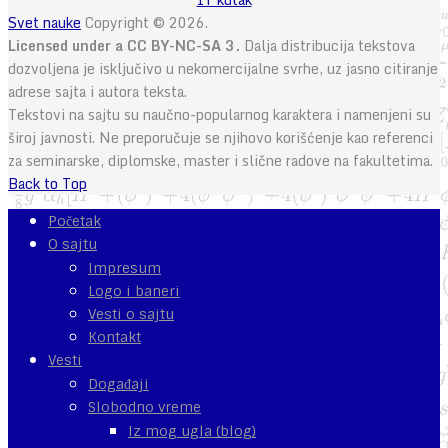
Svet nauke
Copyright © 2026.
Licensed under a CC BY-NC-SA 3.
Dalja distribucija tekstova
dozvoljena je isključivo u nekomercijalne svrhe, uz jasno citiranje
adrese sajta i autora teksta.
Tekstovi na sajtu su naučno-popularnog karaktera i namenjeni su
široj javnosti. Ne preporučuje se njihovo korišćenje kao referenci
za seminarske, diplomske, master i slične radove na fakultetima.
Back to Top
Početak
O sajtu
Impresum
Logo i baneri
Vesti o sajtu
Kontakt
Vesti
Događaji
Slobodno vreme
Iz mog ugla (blog)