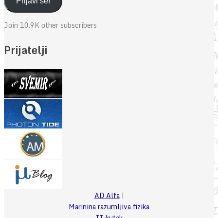
Prijavi se!
Join 10.9K other subscribers
Prijatelji
AD Alfa
|
Marinina razumljiva fizika
IT kutak