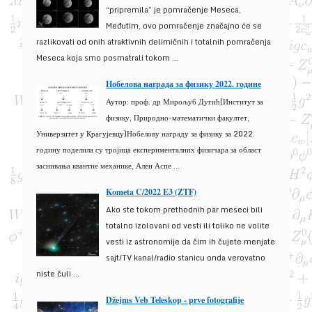
“pripremila” je pomračenje Meseca,
Međutim, ovo pomračenje značajno će se
razlikovati od onih atraktivnih delimičnih i totalnih pomračenja
Meseca koja smo posmatrali tokom ...
Нобелова награда за физику 2022. године
Аутор: проф. др Мирољуб Дугић(Институт за
физику, Природно-математички факултет,
Универзитет у Крагујевцу)Нобелову награду за физику за 2022.
годину поделила су тројица експерименталних физичара за област
заснивања квантне механике, Ален Аспе ...
Kometa C/2022 E3 (ZTF)
Ako ste tokom prethodnih par meseci bili
totalno izolovani od vesti ili toliko ne volite
vesti iz astronomije da čim ih čujete menjate
sajt/TV kanal/radio stanicu onda verovatno
niste čuli ...
Džejms Veb Teleskop - prve fotografije