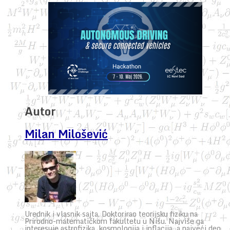
Autor
Milan Milošević
Urednik i vlasnik sajta. Doktorirao teorijsku fiziku na
Prirodno-matematičkom fakultetu u Nišu. Najviše ga
interesuje astrofizika, kosmologija i inflacija, a najveći deo