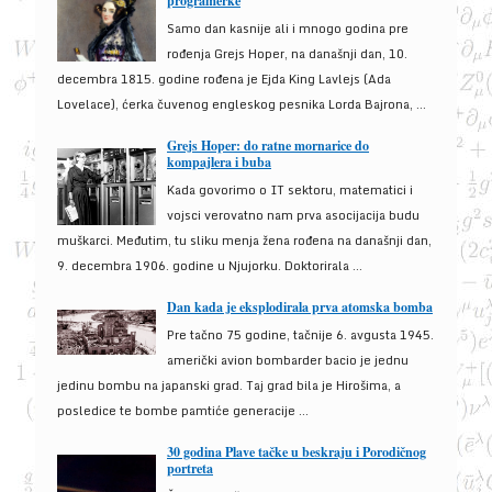
programerke
Samo dan kasnije ali i mnogo godina pre
rođenja Grejs Hoper, na današnji dan, 10.
decembra 1815. godine rođena je Ejda King Lavlejs (Ada
Lovelace), ćerka čuvenog engleskog pesnika Lorda Bajrona, ...
Grejs Hoper: do ratne mornarice do
kompajlera i buba
Kada govorimo o IT sektoru, matematici i
vojsci verovatno nam prva asocijacija budu
muškarci. Međutim, tu sliku menja žena rođena na današnji dan,
9. decembra 1906. godine u Njujorku. Doktorirala ...
Dan kada je eksplodirala prva atomska bomba
Pre tačno 75 godine, tačnije 6. avgusta 1945.
američki avion bombarder bacio je jednu
jedinu bombu na japanski grad. Taj grad bila je Hirošima, a
posledice te bombe pamtiće generacije ...
30 godina Plave tačke u beskraju i Porodičnog
portreta