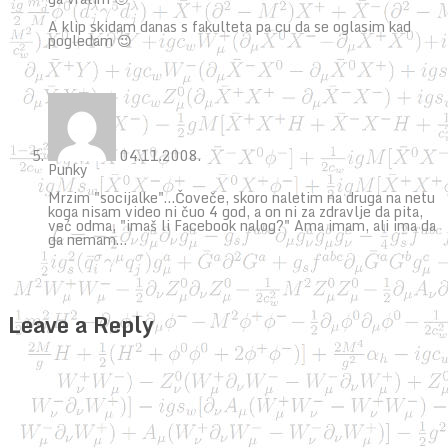
A klip skidam danas s fakulteta pa cu da se oglasim kad
pogledam 😉
04.11.2008.
Punky
Mrzim "socijalke"…Čoveče, skoro naletim na druga na netu
koga nisam video ni čuo 4 god, a on ni za zdravlje da pita,
već odma, "imaš li Facebook nalog?" Ama imam, ali ima da
ga nemam…
Leave a Reply