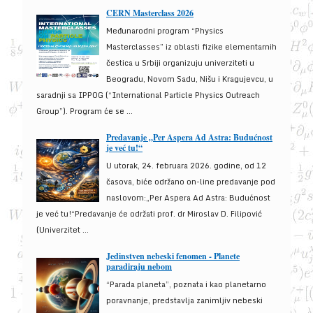
CERN Masterclass 2026
Međunarodni program “Physics
Masterclasses” iz oblasti fizike elementarnih
čestica u Srbiji organizuju univerziteti u
Beogradu, Novom Sadu, Nišu i Kragujevcu, u
saradnji sa IPPOG (“International Particle Physics Outreach
Group”). Program će se ...
Predavanje „Per Aspera Ad Astra: Budućnost
je već tu!“
U utorak, 24. februara 2026. godine, od 12
časova, biće održano on-line predavanje pod
naslovom:„Per Aspera Ad Astra: Budućnost
je već tu!“Predavanje će održati prof. dr Miroslav D. Filipović
(Univerzitet ...
Jedinstven nebeski fenomen - Planete
paradiraju nebom
“Parada planeta”, poznata i kao planetarno
poravnanje, predstavlja zanimljiv nebeski