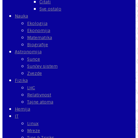
Citati
Sve ostalo
Nauka
Ekologija
Ekonomija
Matematika
Biografije
Astronomija
Sunce
Sunčev sistem
Zvezde
Fizika
LHC
Relativnost
Tajne atoma
Hemija
IT
Linux
Mreze
Tips & Tricks