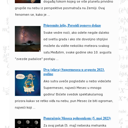
događaj tokom kojeg se više planeta prividno
grupiše na nebu iz perspektive posmatrača na Zemlji. Ovaj
fenomen se, kako je ...
Pripremite želje, Perseidi ponovo dolaze
Svake vedre noći, ako odete negde daleko
od svetla grada i ako ste dovoljno strpljivi
možete da vidite nekoliko meteora svakog
sata.Međutim, svake godine oko 10. avgusta
"zvezde padalice" postaju ...
Dva (plava) Supermeseca u avgustu 2023.
godine
Ako sutra uveče pogledate u nebo videćete
Supermesec, najveći Mesec u mnogo
godina! Bićete svedok spektakularnog
prizora kakav se retko viđa na nebu, pun Mesec će biti ogroman,
najveći koji ...
Pomračenje Meseca polusenkom (5. maj 2023)
Za ovaj petak (5. maj) nebeska mehanika