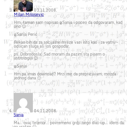
03.11.2008.
Milan Milosevic
Hm, taman sam napisao @Sanja i poceo da odgovaram, kad
ono 🙂
@Sanja Perić
Rekao bih da za socijalne mreze vazi isto kao i za vatru –
odlican sluga ali los gospodar.
ps. Dobrodosla! Sad moram da pazim sta pisem o
astrologiji 😉
@Sanja
Hm pa imas downoad? Mrzi me da prepricavam, mozda
jednog dana 🙂
04.11.2008.
Sanja
Ma… ovaj telenor… povremeno grdji nego dial-up… idem da
ga vratim 🙂