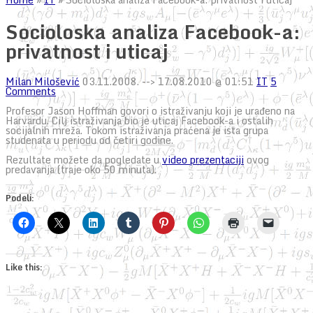
Socioloska analiza Facebook-a:
privatnost i uticaj
Milan Milošević
03.11.2008.
--> 17.08.2010 @ 01:51
IT
5
Comments
Profesor Jason Hoffman govori o istraživanju koji je urađeno na
Harvardu. Cilj istraživanja bio je uticaj Facebook-a i ostalih
socijalnih mreža. Tokom istraživanja praćena je ista grupa
studenata u periodu od četiri godine.
Rezultate možete da pogledate u
video prezentaciji
ovog
predavanja (traje oko 50 minuta).
Podeli:
Like this: