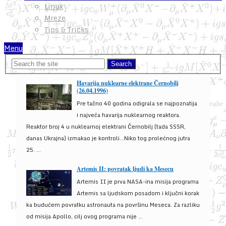
Linux
Mreze
Tips & Tricks
Menu
Havarija nuklearne elektrane Černobilj
(26.04.1996)
Pre tačno 40 godina odigrala se najpoznatija
i najveća havarija nuklearnog reaktora.
Reaktor broj 4 u nuklearnoj elektrani Černobilj (tada SSSR,
danas Ukrajna) izmakao je kontroli...Niko tog prolećnog jutra
25. ...
Artemis II: povratak ljudi ka Mesecu
Artemis II je prva NASA-ina misija programa
Artemis sa ljudskom posadom i ključni korak
ka budućem povratku astronauta na površinu Meseca. Za razliku
od misija Apollo, cilj ovog programa nije ...