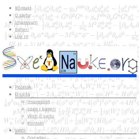
Kontakt
O sajtu
Impresum
Baneri
Log in
Početak
O sajtu
Impresum
Logo i baneri
Vesti o sajtu
Kontakt
Vesti
Događaji