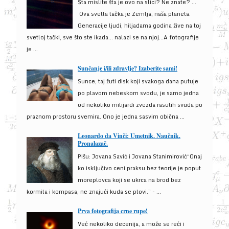
Šta mislite šta je ovo na slici? Ne znate? …
Ova svetla tačka je Zemlja, naša planeta.
Generacije ljudi, hiljadama godina žive na toj
svetloj tački, sve što ste ikada… nalazi se na njoj…A fotografije
je ...
Sunčanje i/ili zdravlje? Izaberite sami!
Sunce, taj žuti disk koji svakoga dana putuje
po plavom nebeskom svodu, je samo jedna
od nekoliko milijardi zvezda rasutih svuda po
praznom prostoru svemira. Ono je jedna sasvim obična ...
Leonardo da Vinči: Umetnik. Naučnik.
Pronalazač.
Pišu: Jovana Savić i Jovana Stanimirović“Onaj
ko isključivo ceni praksu bez teorije je poput
moreplovca koji se ukrca na brod bez
kormila i kompasa, ne znajući kuda se plovi.” - ...
Prva fotografija crne rupe!
Već nekoliko decenija, a može se reći i