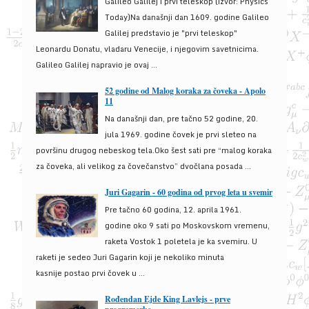
Galileo Galilej i prvi teleskop (izvor: Physics
Today)Na današnji dan 1609. godine Galileo
Galilej predstavio je "prvi teleskop"
Leonardu Donatu, vladaru Venecije, i njegovim savetnicima.
Galileo Galilej napravio je ovaj ...
52 godine od Malog koraka za čoveka - Apolo
11
Na današnji dan, pre tačno 52 godine, 20.
jula 1969. godine čovek je prvi sleteo na
površinu drugog nebeskog tela.Oko šest sati pre “malog koraka
za čoveka, ali velikog za čovečanstvo” dvočlana posada ...
Juri Gagarin - 60 godina od prvog leta u svemir
Pre tačno 60 godina, 12. aprila 1961.
godine oko 9 sati po Moskovskom vremenu,
raketa Vostok 1 poletela je ka svemiru. U
raketi je sedeo Juri Gagarin koji je nekoliko minuta
kasnije postao prvi čovek u ...
Rođendan Ejde King Lavlejs - prve