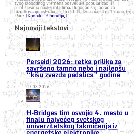
svog slobodnog vremena posvećuje popularizaciji i
približavanju nauke mladima. Dugogodišnji borac za
razotkrivanje astrolagarija i ostalih kvazinauka na Internetu,
i šire. (
Kontakt
,
Biografija)
)
Najnoviji tekstovi
Perseidi 2026: retka prilika za
savršeno tamno nebo i najlepšu
“kišu zvezda padalica” godine
07.08.2026.
H-Bridges tim osvojio 4. mesto u
finalu najvećeg svetskog
univerzitetskog takmičenja iz
energetske elektronike