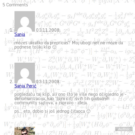
5 Comments
03.11.2008.
Sanja
mozes ukratko da prepricas? Moj ubogi net ne moze da
podnese toliki klip 🙁
03.11.2008.
Sanja Perić
pogledaću taj klip, ali ono što je više nego očigledno je –
dehumanizacija, kao 'tajni cilj' svih tih globalnih
community sajtova, a zapravo – ideja.
ps… eto, dobio si još jednog čitaoca 🙂