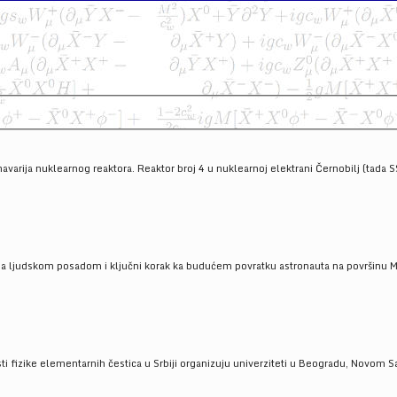
havarija nuklearnog reaktora. Reaktor broj 4 u nuklearnoj elektrani Černobilj (tada 
a ljudskom posadom i ključni korak ka budućem povratku astronauta na površinu Mese
 fizike elementarnih čestica u Srbiji organizuju univerziteti u Beogradu, Novom Sad