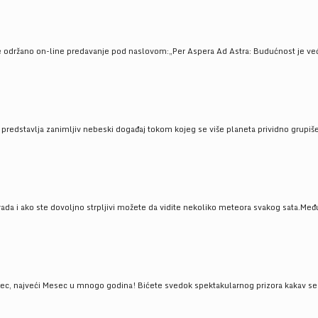
e održano on-line predavanje pod naslovom:„Per Aspera Ad Astra: Budućnost je već tu
, predstavlja zanimljiv nebeski događaj tokom kojeg se više planeta prividno grupi
da i ako ste dovoljno strpljivi možete da vidite nekoliko meteora svakog sata.Među
 najveći Mesec u mnogo godina! Bićete svedok spektakularnog prizora kakav se ret