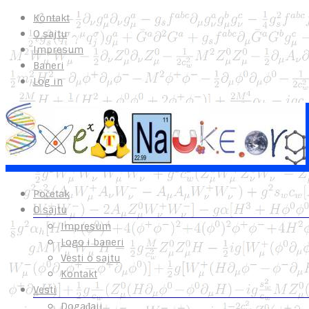
Kontakt
O sajtu
Impresum
Baneri
Log in
Početak
O sajtu
Impresum
Logo i baneri
Vesti o sajtu
Kontakt
Vesti
Događaji