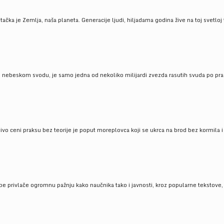
ačka je Zemlja, naša planeta. Generacije ljudi, hiljadama godina žive na toj svetloj t
om nebeskom svodu, je samo jedna od nekoliko milijardi zvezda rasutih svuda po pra
čivo ceni praksu bez teorije je poput moreplovca koji se ukrca na brod bez kormila i 
pe privlače ogromnu pažnju kako naučnika tako i javnosti, kroz popularne tekstove, r