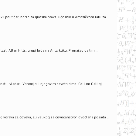
i političar, borac za ljudska prava, učesnik u Američkom ratu za ...
ti Allan Hills, grupi brda na Antarktiku. Pronašao ga tim ...
onatu, vladaru Venecije, i njegovim savetnicima. Galileo Galilej
g koraka za čoveka, ali velikog za čovečanstvo” dvočlana posada ...