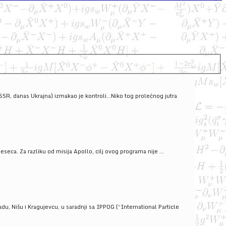
SSSR, danas Ukrajna) izmakao je kontroli...Niko tog prolećnog jutra
ca. Za razliku od misija Apollo, cilj ovog programa nije ...
u, Nišu i Kragujevcu, u saradnji sa IPPOG (“International Particle