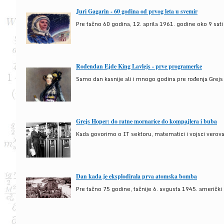
Juri Gagarin - 60 godina od prvog leta u svemir
Pre tačno 60 godina, 12. aprila 1961. godine oko 9 sati
Rođendan Ejde King Lavlejs - prve programerke
Samo dan kasnije ali i mnogo godina pre rođenja Grejs
Grejs Hoper: do ratne mornarice do kompajlera i buba
Kada govorimo o IT sektoru, matematici i vojsci verova
Dan kada je eksplodirala prva atomska bomba
Pre tačno 75 godine, tačnije 6. avgusta 1945. američki