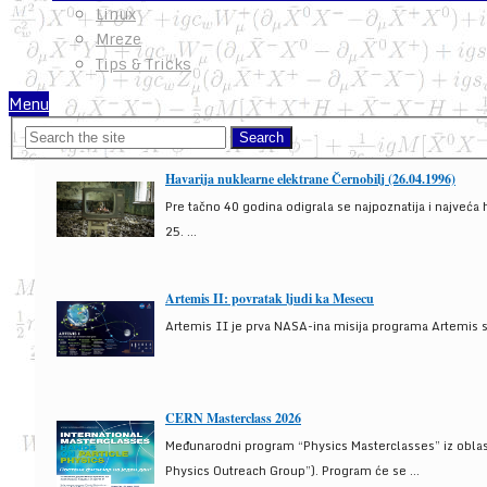
Linux
Mreze
Tips & Tricks
Menu
Havarija nuklearne elektrane Černobilj (26.04.1996)
Pre tačno 40 godina odigrala se najpoznatija i najveća 
25. ...
Artemis II: povratak ljudi ka Mesecu
Artemis II je prva NASA-ina misija programa Artemis s
CERN Masterclass 2026
Međunarodni program “Physics Masterclasses” iz oblasti
Physics Outreach Group”). Program će se ...