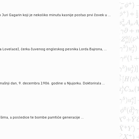
uri Gagarin koji je nekoliko minuta kasnije postao prvi čovek u ...
a Lovelace), ćerka čuvenog engleskog pesnika Lorda Bajrona, ...
ašnji dan, 9. decembra 1906. godine u Njujorku. Doktorirala ...
ošima, a posledice te bombe pamtiće generacije ...