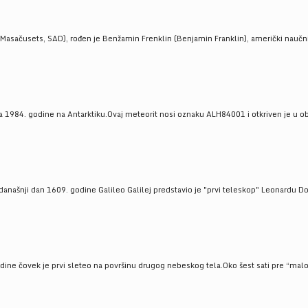
Masačusets, SAD), rođen je Benžamin Frenklin (Benjamin Franklin), američki naučnik 
 1984. godine na Antarktiku.Ovaj meteorit nosi oznaku ALH84001 i otkriven je u oblas
a današnji dan 1609. godine Galileo Galilej predstavio je "prvi teleskop" Leonardu D
odine čovek je prvi sleteo na površinu drugog nebeskog tela.Oko šest sati pre “malo