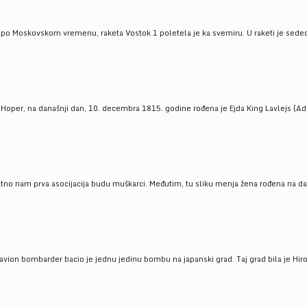
 po Moskovskom vremenu, raketa Vostok 1 poletela je ka svemiru. U raketi je sedeo J
 Hoper, na današnji dan, 10. decembra 1815. godine rođena je Ejda King Lavlejs (Ad
tno nam prva asocijacija budu muškarci. Međutim, tu sliku menja žena rođena na dan
 avion bombarder bacio je jednu jedinu bombu na japanski grad. Taj grad bila je Hir