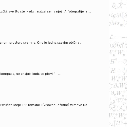
ački, sve što ste ikada… nalazi se na njoj…A fotografije je ...
znom prostoru svemira. Ono je jedna sasvim obična ...
kompasa, ne znajući kuda se plovi.” - ...
azličite ideje i SF romane i (visokobudžetne) filmove.Do ...