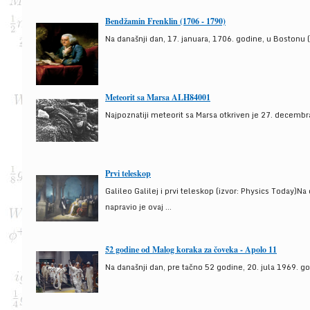
Bendžamin Frenklin (1706 - 1790)
Na današnji dan, 17. januara, 1706. godine, u Bostonu (
Meteorit sa Marsa ALH84001
Najpoznatiji meteorit sa Marsa otkriven je 27. decembra
Prvi teleskop
Galileo Galilej i prvi teleskop (izvor: Physics Today)N
napravio je ovaj ...
52 godine od Malog koraka za čoveka - Apolo 11
Na današnji dan, pre tačno 52 godine, 20. jula 1969. g