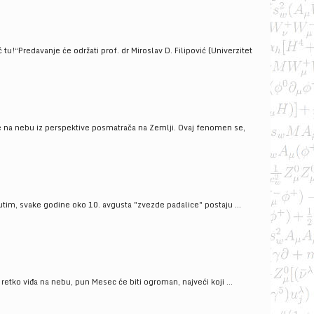
!“Predavanje će održati prof. dr Miroslav D. Filipović (Univerzitet
še na nebu iz perspektive posmatrača na Zemlji. Ovaj fenomen se,
tim, svake godine oko 10. avgusta "zvezde padalice" postaju ...
ko viđa na nebu, pun Mesec će biti ogroman, najveći koji ...