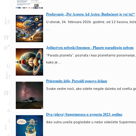
Predavanje „Per Aspera Ad Astra: Budućnost je već tu!“
U utorak, 24. februara 2026. godine, od 12 časova, bić
...
Jedinstven nebeski fenomen - Planete paradiraju nebom
“Parada planeta”, poznata i kao planetarno poravnanje
kako je ...
Pripremite želje, Perseidi ponovo dolaze
Svake vedre noći, ako odete negde daleko od svetla gra
Dva (plava) Supermeseca u avgustu 2023. godine
Ako sutra uveče pogledate u nebo videćete Supermesec,