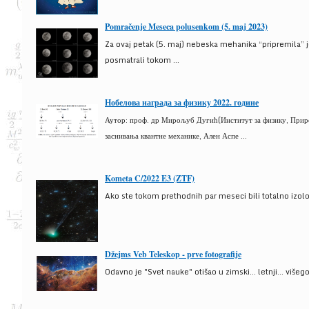
Pomračenje Meseca polusenkom (5. maj 2023)
Za ovaj petak (5. maj) nebeska mehanika “pripremila” 
posmatrali tokom ...
Нобелова награда за физику 2022. године
Аутор: проф. др Мирољуб Дугић(Институт за физику, Природ
заснивања квантне механике, Ален Аспе ...
Kometa C/2022 E3 (ZTF)
Ako ste tokom prethodnih par meseci bili totalno izolova
Džejms Veb Teleskop - prve fotografije
Odavno je "Svet nauke" otišao u zimski... letnji... više