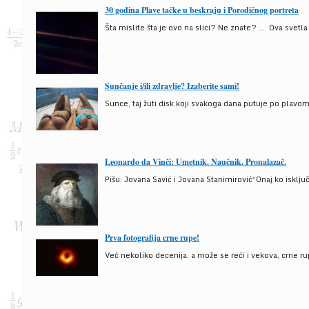
30 godina Plave tačke u beskraju i Porodičnog portreta
Šta mislite šta je ovo na slici? Ne znate? … Ova svetla t
Sunčanje i/ili zdravlje? Izaberite sami!
Sunce, taj žuti disk koji svakoga dana putuje po plav
Leonardo da Vinči: Umetnik. Naučnik. Pronalazač.
Pišu: Jovana Savić i Jovana Stanimirović“Onaj ko isklju
Prva fotografija crne rupe!
Već nekoliko decenija, a može se reći i vekova, crne ru