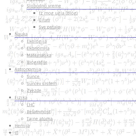
Slobodno vreme
Iz mog ugla (blog)
Citati
Sve ostalo
Nauka
Ekologija
Ekonomija
Matematika
Biografije
Astronomija
Sunce
Sunčev sistem
Zvezde
Fizika
LHC
Relativnost
Tajne atoma
Hemija
IT