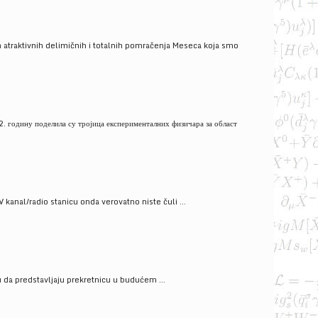
 atraktivnih delimičnih i totalnih pomračenja Meseca koja smo
. годину поделила су тројица експерименталних физичара за област
V kanal/radio stanicu onda verovatno niste čuli ...
gu da predstavljaju prekretnicu u budućem ...