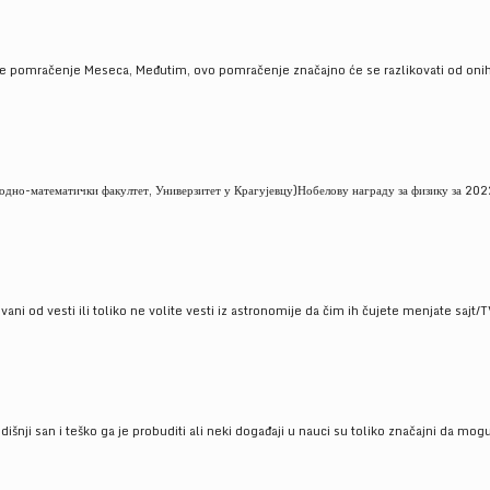
je pomračenje Meseca, Međutim, ovo pomračenje značajno će se razlikovati od onih
но-математички факултет, Универзитет у Крагујевцу)Нобелову награду за физику за 2022
ni od vesti ili toliko ne volite vesti iz astronomije da čim ih čujete menjate sajt/T
godišnji san i teško ga je probuditi ali neki događaji u nauci su toliko značajni da mo