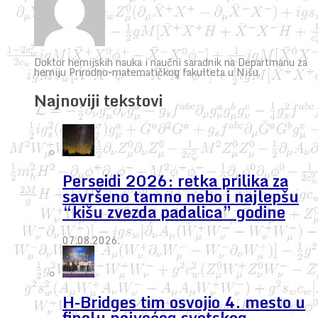
Doktor hemijskih nauka i naučni saradnik na Departmanu za
hemiju Prirodno-matematičkog fakulteta u Nišu.
Najnoviji tekstovi
Perseidi 2026: retka prilika za
savršeno tamno nebo i najlepšu
“kišu zvezda padalica” godine
07.08.2026.
H-Bridges tim osvojio 4. mesto u
finalu najvećeg svetskog