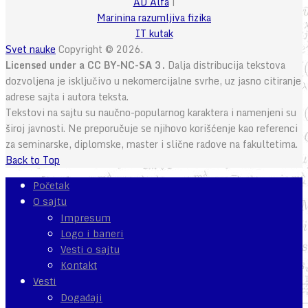
AD Alfa
|
Marinina razumljiva fizika
IT kutak
Svet nauke
Copyright © 2026.
Licensed under a CC BY-NC-SA 3.
Dalja distribucija tekstova
dozvoljena je isključivo u nekomercijalne svrhe, uz jasno citiranje
adrese sajta i autora teksta.
Tekstovi na sajtu su naučno-popularnog karaktera i namenjeni su
široj javnosti. Ne preporučuje se njihovo korišćenje kao referenci
za seminarske, diplomske, master i slične radove na fakultetima.
Back to Top
Početak
O sajtu
Impresum
Logo i baneri
Vesti o sajtu
Kontakt
Vesti
Događaji