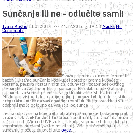
Sunčanje ili ne – odlučite sami!
Ivana Kostić
11.08.2014.
--> 24.12.2016 @ 19:58
Nauka
No
Comments
Svaka priprema za more, jezero ili
bazen (ili samo sunčanje kod kuće) pored pripreme kupaćeg
kostima, peškira i ostalih sitnica, obuhvata i odabir adekvatnog
preparata za zaštitu prilikom sunčanja. Pri odabiru adekvatnog
preparata za sunčanje, često se ljudi rukovode SP faktorom.
Međutim,
visina faktora nije najbolji pokazatelj karakteristika
preparata i može da vas dovede u zabludu
da proizvod koji ste
odabrali može potpuno da vas štiti od sunca.
Jedna od stvari na koje treba obratiti pažnju jeste ta da
preparat
pruža širok spektar zaštite
(broad spectrum), što znači da pruža
zaštitu i od UVA i od UVB zraka. Takođe, veoma je bitno odabrati i
vodotporni preparat (water resistant). Više o UV zračenju i
sunčanju možete da pročitate
ovde
.