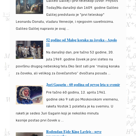
Galileo Galilej i prvi teleskop (izvor: Physics
Today)Na današnji dan 1609. godine Galileo
Galilej predstavio je "prvi teleskop"
Leonardu Donatu, vladaru Venecije, i njegovim savetnicima.
Galileo Galilej napravio je ovaj ...
52 godine od Malog koraka za čoveka - Apolo
11
Na današnji dan, pre tačno 52 godine, 20.
jula 1969. godine čovek je prvi sleteo na
površinu drugog nebeskog tela.Oko šest sati pre “malog koraka
za čoveka, ali velikog za čovečanstvo” dvočlana posada ...
Juri Gagarin - 60 godina od prvog leta u svemir
Pre tačno 60 godina, 12. aprila 1961.
godine oko 9 sati po Moskovskom vremenu,
raketa Vostok 1 poletela je ka svemiru. U
raketi je sedeo Juri Gagarin koji je nekoliko minuta
kasnije postao prvi čovek u ...
Rođendan Ejde King Lavlejs - prve