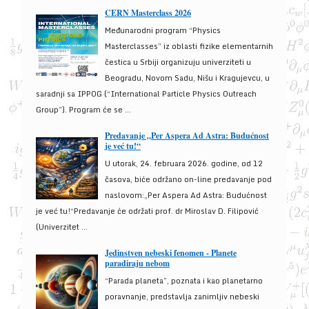
CERN Masterclass 2026
Međunarodni program “Physics
Masterclasses” iz oblasti fizike elementarnih
čestica u Srbiji organizuju univerziteti u
Beogradu, Novom Sadu, Nišu i Kragujevcu, u
saradnji sa IPPOG (“International Particle Physics Outreach
Group”). Program će se ...
Predavanje „Per Aspera Ad Astra: Budućnost
je već tu!“
U utorak, 24. februara 2026. godine, od 12
časova, biće održano on-line predavanje pod
naslovom:„Per Aspera Ad Astra: Budućnost
je već tu!“Predavanje će održati prof. dr Miroslav D. Filipović
(Univerzitet ...
Jedinstven nebeski fenomen - Planete
paradiraju nebom
“Parada planeta”, poznata i kao planetarno
poravnanje, predstavlja zanimljiv nebeski