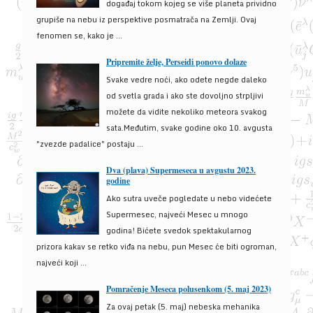
događaj tokom kojeg se više planeta prividno
grupiše na nebu iz perspektive posmatrača na Zemlji. Ovaj
fenomen se, kako je ...
Pripremite želje, Perseidi ponovo dolaze
Svake vedre noći, ako odete negde daleko
od svetla grada i ako ste dovoljno strpljivi
možete da vidite nekoliko meteora svakog
sata.Međutim, svake godine oko 10. avgusta
"zvezde padalice" postaju ...
Dva (plava) Supermeseca u avgustu 2023.
godine
Ako sutra uveče pogledate u nebo videćete
Supermesec, najveći Mesec u mnogo
godina! Bićete svedok spektakularnog
prizora kakav se retko viđa na nebu, pun Mesec će biti ogroman,
najveći koji ...
Pomračenje Meseca polusenkom (5. maj 2023)
Za ovaj petak (5. maj) nebeska mehanika