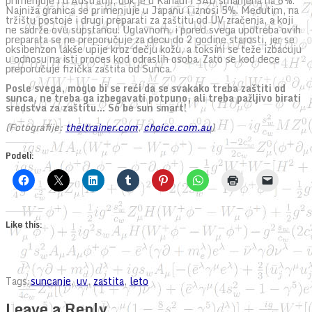
primenjuje i u Australiji, dok je u Kanadi i SAD smanjena na 6%.
Najniža granica se primenjuje u Japanu i iznosi 5%. Međutim, na
tržištu postoje i drugi preparati za zaštitu od UV zračenja, a koji
ne sadrže ovu supstancu. Uglavnom, i pored svega upotreba ovih
preparata se ne preporučuje za decu do 2 godine starosti, jer se
oksibenzon lakše upije kroz dečju kožu, a toksini se teže izbacuju
u odnosu na isti proces kod odraslih osoba. Zato se kod dece
preporučuje fizička zaštita od Sunca.
Posle svega, moglo bi se reći da se svakako treba zaštiti od
sunca, ne treba ga izbegavati potpuno, ali treba pažljivo birati
sredstva za zaštitu… So be sun smart!
(Fotografije:
theltrainer.com
,
choice.com.au
)
Podeli:
Like this:
Tags:
suncanje
,
uv
,
zastita
,
leto
Leave a Reply