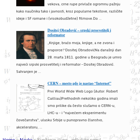
vekova, crne rupe privlače ogromnu pažnju
kako naučnika tako i javnosti, kroz popularne tekstove, različite
ideje i SF romane i (visokobudžetne) filmove.Do ...
Dositej Obradović – srpski prosvetitelj i
reformator
„Knjige, braćo moja, knjige, a ne zvona i
praporce!“Dositej ObradovićNa današnji dan
28. marta 1811. godine u Beogradu je umro
najveći srpski prosvetitelj i reformator – Dositej Obradović.
Sahranjen je ...
CERN – mesto gde je nastao “Internet”
Prvi World Wide Web Logo (Autor: Robert
Cailliau)Prethodnih nekoliko godina imali
smo prilike da često slušamo o CERN-u,
LHC-u - i "najvećem eksperimentu
čovečanstva", ulasku Srbije u punopravno članstvo,
akceleratoru, ...
Home
»
Nauka
»
Sunčanje ili ne – odlučite sami!