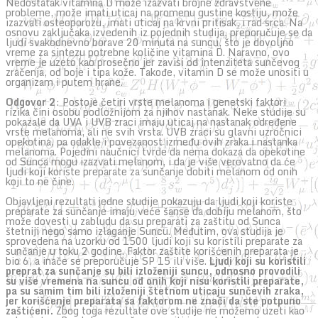
Nedostatak vitamina D može izazvati brojne zdravstvene
probleme, može imati uticaj na promenu gustine kostiju, može
izazvati osteoporozu, imati uticaj na krvni pritisak, i rad srca. Na
osnovu zaključaka izvedenih iz pojednih studija, preporučuje se da
ljudi svakodnevno borave 20 minuta na suncu, što je dovoljno
vreme za sintezu potrebne količine vitamina D. Naravno, ovo
vreme je uzeto kao prosečno jer zavisi od intenziteta sunčevog
zračenja, od boje i tipa kože. Takođe, vitamin D se može unositi u
organizam i putem hrane.
Odgovor 2
: Postoje četiri vrste melanoma i genetski faktori
rizika čini osobu podložnijom za njihov nastanak. Neke studije su
pokazale da UVA i UVB zraci imaju uticaj na nastanak određene
vrste melanoma, ali ne svih vrsta. UVB zraci su glavni uzročnici
opekotina, pa odakle i povezanost između ovih zraka i nastanka
melanoma. Pojedini naučnici tvrde da nema dokaza da opekotine
od Sunca mogu izazvati melanom, i da je više verovatno da će
ljudi koji koriste preparate za sunčanje dobiti melanom od onih
koji to ne čine.
Objavljeni rezultati jedne studije pokazuju da ljudi koji koriste
preparate za sunčanje imaju veće šanse da dobiju melanom, što
može dovesti u zabludu da su preparati za zaštitu od Sunca
štetniji nego samo izlaganje Suncu. Međutim, ova studija je
sprovedena na uzorku od 1500 ljudi koji su koristili preparate za
sunčanje u toku 2 godine. Faktor zaštite korišćenih preparata je
bio 6, a inače se preporučuje SP 15 ili više.
Ljudi koji su koristili
preprat za sunčanje su bili izloženiji suncu, odnosno provodili
su više vremena na suncu od onih koji nisu koristili preparate,
pa su samim tim bili izloženiji štetnom uticaju sunčevih zraka,
jer korišćenje preparata sa faktorom ne znači da ste potpuno
zaštićeni.
Zbog toga rezultate ove studije ne možemo uzeti kao