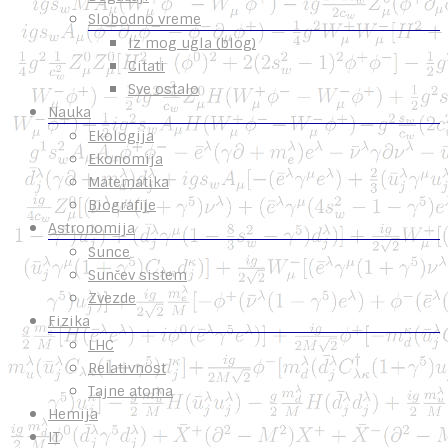
Slobodno vreme
Iz mog ugla (blog)
Citati
Sve ostalo
Nauka
Ekologija
Ekonomija
Matematika
Biografije
Astronomija
Sunce
Sunčev sistem
Zvezde
Fizika
LHC
Relativnost
Tajne atoma
Hemija
IT