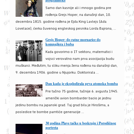
programerke
Samo dan kasnije ali i mnogo godina pre
rođenja Grejs Hoper, na današnji dan, 10.
decembra 1815. godine rođena je Ejda King Lavlejs (Ada
Lovelace), ćerka čuvenog engleskog pesnika Lorda Bajrona, ...
Grejs Hoper: do ratne mornarice do
kompajlera i buba
Kada govorimo o IT sektoru, matematici i
vojsci verovatno nam prva asocijacija budu
muškarci. Međutim, tu sliku menja žena rođena na današnji dan,
9. decembra 1906. godine u Njujorku. Doktorirala ...
Dan kada je eksplodirala prva atomska bomba
Pre tačno 75 godine, tačnije 6. avgusta 1945.
američki avion bombarder bacio je jednu
jedinu bombu na japanski grad. Taj grad bila je Hirošima, a
posledice te bombe pamtiće generacije ...
30 godina Plave tačke u beskraju i Porodičnog
portreta