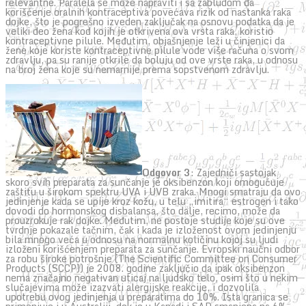
relevantne. Paralela se može napraviti i sa zabludom da
korišćenje oralnih kontraceptiva povećava rizik od nastanka raka
dojke, što je pogrešno izveden zaključak na osnovu podatka da je
veliki deo žena kod kojih je otkrivena ova vrsta raka, koristio
kontraceptivne pilule. Međutim, objašnjenje leži u činjenici da
žene koje koriste kontraceptivne pilule vode više računa o svom
zdravlju, pa su ranije otkrile da boluju od ove vrste raka, u odnosu
na broj žena koje su nemarnije prema sopstvenom zdravlju.
Odgovor 3
: Zajedniči sastojak
skoro svih preparata za sunčanje je oksibenzon koji omogućuje
zaštitu u širokom spektru UVA i UVB zraka. Mnogi smatraju da ovo
jedinjenje kada se upije kroz kožu, u telu „imitira“ estrogen i tako
dovodi do hormonskog disbalansa, što dalje, recimo, može da
prouzrokuje rak dojke. Međutim, ne postoje studije koje su ove
tvrdnje pokazale tačnim, čak i kada je izloženost ovom jedinjenju
bila mnogo veća u odnosu na normalnu količinu kojoj su ljudi
izloženi korišćenjem preparata za sunčanje. Evropski naučni odbor
za robu široke potrošnje (The Scientific Committee on Consumer
Products (SCCP)) je 2008. godine zaključio da ipak oksibenzon
nema značajno negativan uticaj na ljudsko telo, osim što u nekim
slučajevima može izazvati alergijske reakcije, i dozvolila
upotrebu ovog jedinjenja u preparatima do 10%. Ista granica se