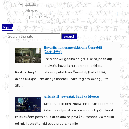
Linux
Mreze
Tips & Tricks
Menu
Havarija nuklearne elektrane Černobilj
(26.04.1996)
Pre tačno 40 godina odigrala se najpoznatija
i najveća havarija nuklearnog reaktora.
Reaktor broj 4 u nuklearnoj elektrani Černobilj (tada SSSR,
danas Ukrajna) izmakao je kontroli...Niko tog prolećnog jutra
25. ...
Artemis II: povratak ljudi ka Mesecu
Artemis II je prva NASA-ina misija programa
Artemis sa ljudskom posadom i ključni korak
ka budućem povratku astronauta na površinu Meseca. Za razliku
od misija Apollo, cilj ovog programa nije ...