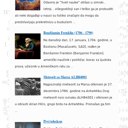
Odavno je "Svet nauke" otišao u zimski...
letnji... višegodišnji san i teško ga je probuditi
ali neki događaji u nauci su toliko značajni da mogu da
predstavljaju prekretnicu u budućem ...
Bendžamin Frenklin (1706 - 1790)
Na današnji dan, 17. januara, 1706. godine, u
Bostonu (Masačusets, SAD), rođen je
Benžamin Frenklin (Benjamin Franklin),
američki naučnik i političar, borac za ljudska
prava, učesnik u Američkom ratu za ...
Meteorit sa Marsa ALH84001
Najpoznatiji meteorit sa Marsa otkriven je 27.
decembra 1984. godine na Antarktiku.Ovaj
meteorit nosi oznaku ALH84001 i otkriven je
u oblasti Allan Hills, grupi brda na Antarktiku. Pronašao ga tim
...
Prvi teleskop