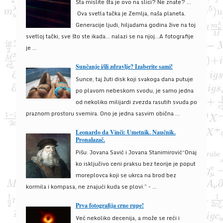
Šta mislite šta je ovo na slici? Ne znate? …
Ova svetla tačka je Zemlja, naša planeta.
Generacije ljudi, hiljadama godina žive na toj
svetloj tački, sve što ste ikada… nalazi se na njoj…A fotografije
je ...
Sunčanje i/ili zdravlje? Izaberite sami!
Sunce, taj žuti disk koji svakoga dana putuje
po plavom nebeskom svodu, je samo jedna
od nekoliko milijardi zvezda rasutih svuda po
praznom prostoru svemira. Ono je jedna sasvim obična ...
Leonardo da Vinči: Umetnik. Naučnik.
Pronalazač.
Pišu: Jovana Savić i Jovana Stanimirović“Onaj
ko isključivo ceni praksu bez teorije je poput
moreplovca koji se ukrca na brod bez
kormila i kompasa, ne znajući kuda se plovi.” - ...
Prva fotografija crne rupe!
Već nekoliko decenija, a može se reći i