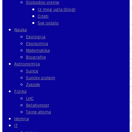
Slobodno vreme
Iz mog ugla (blog)
Citati
Sve ostalo
Nauka
Ekologija
Ekonomija
Matematika
Biografije
Astronomija
Sunce
Sunčev sistem
Zvezde
Fizika
LHC
Relativnost
Tajne atoma
Hemija
IT