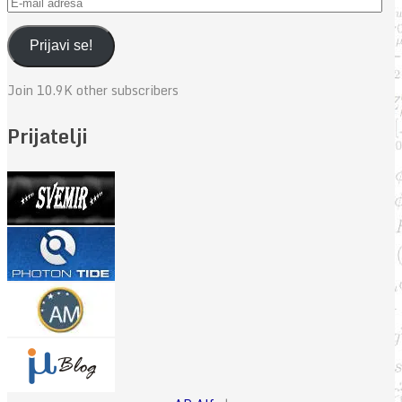
E-
mail
adresa
Prijavi se!
Join 10.9K other subscribers
Prijatelji