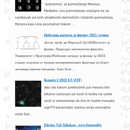
“pripremila” je pomračenje Meseca,
Međutim, ovo pomračenje značajno će se
razlikovati od onih atraktivnih delimičnih i totalnih pomračenja
Meseca koja smo posmatrali tokom ...
Нобелова награда за физику 2022. године
Аутор: проф. др Мирољуб Дугић(Институт за
физику, Природно-математички факултет,
Универзитет у Крагујевцу)Нобелову награду за физику за 2022.
годину поделила су тројица експерименталних физичара за област
заснивања квантне механике, Ален Аспе ...
Kometa C/2022 E3 (ZTF)
Ako ste tokom prethodnih par meseci bili
totalno izolovani od vesti ili toliko ne volite
vesti iz astronomije da čim ih čujete menjate
sajt/TV kanal/radio stanicu onda verovatno
niste čuli ...
Džejms Veb Teleskop - prve fotografije