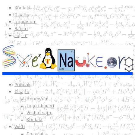
Kontakt
O sajtu
Impresum
Baneri
Log in
Početak
O sajtu
Impresum
Logo i baneri
Vesti o sajtu
Kontakt
Vesti
Događaji