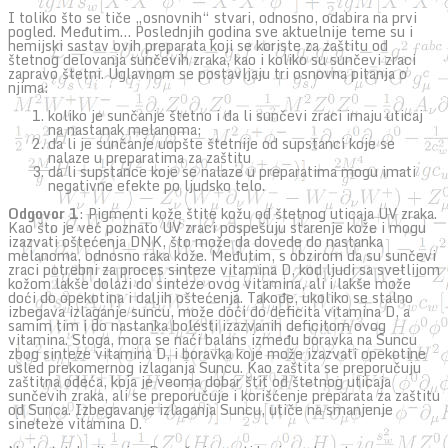
I toliko što se tiče „osnovnih“ stvari, odnosno, odabira na prvi
pogled. Međutim… Poslednjih godina sve aktuelnije teme su i
hemijski sastav ovih preparata koji se koriste za zaštitu od
štetnog delovanja sunčevih zraka, kao i koliko su sunčevi zraci
zapravo štetni. Uglavnom se postavljaju tri osnovna pitanja o
njima:
koliko je sunčanje štetno i da li sunčevi zraci imaju uticaj
na nastanak melanoma;
da li je sunčanje uopšte štetnije od supstanci koje se
nalaze u preparatima za zaštitu
da li supstance koje se nalaze u preparatima mogu imati
negativne efekte po ljudsko telo.
Odgovor 1
: Pigmenti kože štite kožu od štetnog uticaja UV zraka.
Kao što je već poznato UV zraci pospešuju starenje kože i mogu
izazvati oštećenja DNK, što može da dovede do nastanka
melanoma, odnosno raka kože. Međutim, s obzirom da su sunčevi
zraci potrebni za proces sinteze vitamina D, kod ljudi sa svetlijom
kožom lakše dolazi do sinteze ovog vitamina, ali i lakše može
doći do opekotina i daljih oštećenja. Takođe, ukoliko se stalno
izbegava izlaganje suncu, može doći do deficita vitamina D, a
samim tim i do nastanka bolesti izazvanih deficitom ovog
vitamina. Stoga, mora se naći balans između boravka na Suncu
zbog sinteze vitamina D, i boravka koje može izazvati opekotine
usled prekomernog izlaganja Suncu. Kao zaštita se preporučuju
zaštitna odeća, koja je veoma dobar štit od štetnog uticaja
sunčevih zraka, ali se preporučuje i korišćenje preparata za zaštitu
od Sunca. Izbegavanje izlaganja Suncu, utiče na smanjenje
sineteze vitamina D.