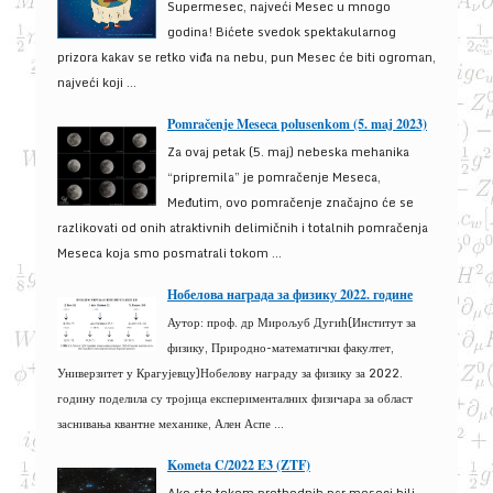
Supermesec, najveći Mesec u mnogo
godina! Bićete svedok spektakularnog
prizora kakav se retko viđa na nebu, pun Mesec će biti ogroman,
najveći koji ...
Pomračenje Meseca polusenkom (5. maj 2023)
Za ovaj petak (5. maj) nebeska mehanika
“pripremila” je pomračenje Meseca,
Međutim, ovo pomračenje značajno će se
razlikovati od onih atraktivnih delimičnih i totalnih pomračenja
Meseca koja smo posmatrali tokom ...
Нобелова награда за физику 2022. године
Аутор: проф. др Мирољуб Дугић(Институт за
физику, Природно-математички факултет,
Универзитет у Крагујевцу)Нобелову награду за физику за 2022.
годину поделила су тројица експерименталних физичара за област
заснивања квантне механике, Ален Аспе ...
Kometa C/2022 E3 (ZTF)