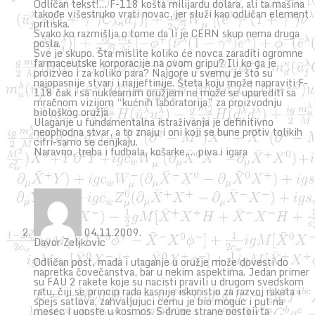
Odličan tekst!… F-118 košta milijardu dolara, ali ta mašina
takođe višestruko vrati novac, jer služi kao odličan element
pritiska.
Svako ko razmišlja o tome da li je CERN skup nema druga
posla.
Sve je skupo. Šta mislite koliko će novca zaraditi ogromne
farmaceutske korporacije na ovom gripu? Ili ko ga je
proizveo i za koliko para? Najgore u svemu je što su
najopasnije stvari i najjeftinije. Šteta koju može napraviti F-
118 čak i sa nuklearnim oružjem ne može se uporediti sa
mračnom vizijom “kućnih laboratorija” za proizvodnju
biološkog oružja
Ulaganje u fundamentalna istraživanja je definitivno
neophodna stvar, a to znaju i oni koji se bune protiv tolikih
cifri-samo se cenjkaju.
Naravno, treba i fudbala, košarke,… piva i igara
04.11.2009.
Davor Zeljkovic
Odličan post, mada i ulaganje u oružje može dovesti do
napretka čovečanstva, bar u nekim aspektima. Jedan primer
su FAU 2 rakete koje su nacisti pravili u drugom svedskom
ratu, čiji se princip rada kasnije iskoristio za razvoj raketa i
spejs satlova, zahvaljujuci cemu je bio moguc i put na
mesec i uopste u kosmos. S druge strane postoji ta