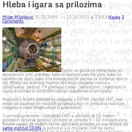
Hleba i igara sa prilozima
Milan Milošević
31.10.2009.
--> 12.10.2015 @ 23:03
Nauka
3
Comments
Često se govori o tome kako je
akcelerator LHC preskop, kako je bačeno previše para, kako to
ničemu ne služi, kako ima mnogo boljih načina za trošenje novca
itd. Mnogi od onih koji najviše kritikuju ulaganje novca u
istraživanje sedi uz TV gledajući neke “zanimljive” utakmice ili
sluša izveštaje o različitim ratnim sukobima širom sveta.
Napraviću kratko poređenje ulaganja u CERN, tačnije LHC, kao
jedan od najskupljin naučnih projekata koji se trenutno realizuje, i
ulaganja u neke druge stvari (i pojedince).
U periodu pripreme i izgradnje LHC-a uloženo je (tj. tokom
proteklih desetak godina) uloženo je između 5 i 10 milijardi evra.
Nisam uspeo da nađem tačne sumirane podatke za sve države ali
samo institut CERN
je potrošio 4.6 milijardi CHF na samu