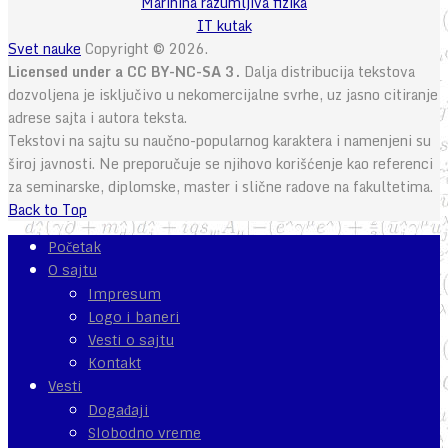
Marinina razumljiva fizika
IT kutak
Svet nauke
Copyright © 2026.
Licensed under a CC BY-NC-SA 3.
Dalja distribucija tekstova
dozvoljena je isključivo u nekomercijalne svrhe, uz jasno citiranje
adrese sajta i autora teksta.
Tekstovi na sajtu su naučno-popularnog karaktera i namenjeni su
široj javnosti. Ne preporučuje se njihovo korišćenje kao referenci
za seminarske, diplomske, master i slične radove na fakultetima.
Back to Top
Početak
O sajtu
Impresum
Logo i baneri
Vesti o sajtu
Kontakt
Vesti
Događaji
Slobodno vreme