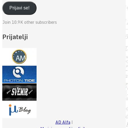
mail
adresa
Prijavi se!
Join 10.9K other subscribers
Prijatelji
AD Alfa
|