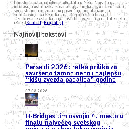
Prirodno-matematičkom fakultetu u Nišu. Najviše ga
interesuje astrofizika, kosmologija i inflacija, a najveći deo
svog slobodnog vremena posvećuje popularizaciji i
približavanju nauke mladima. Dugogodišnji borac za
razotkrivanje astrolagarija i ostalih kvazinauka na Internetu,
i šire. (
Kontakt
,
Biografija)
)
Najnoviji tekstovi
Perseidi 2026: retka prilika za
savršeno tamno nebo i najlepšu
“kišu zvezda padalica” godine
07.08.2026.
H-Bridges tim osvojio 4. mesto u
finalu najvećeg svetskog
univerzitetskog takmičenja iz