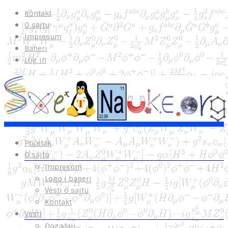
Kontakt
O sajtu
Impresum
Baneri
Log in
Početak
O sajtu
Impresum
Logo i baneri
Vesti o sajtu
Kontakt
Vesti
Događaji