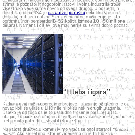
svima je poznato. Mnogobrojni ratovi i vojna industrija troše
višestruko veće sume novca od svega drugog. U poslednjih
desetak godina USA je
na ratove potrošila
nekoliko stotina
(hiljada) milijardi dolara! Sama cena ratne mašinerije je isto
ogromna (npr. bombarder
B-52 košta između 10 i 50 miliona
dolara
). Namena i ciljevi ove mašinerije su svima dobro poznati.
“Hleba i igara”
Kada na ovaj način uporedimo brojeve i ulaganje očigledno je da
novac koji se ulaže u LHC nije ni blizu nekih drugih ulaganja.
Daleko je od toga da je to uzaludno trošenje para. rezultati
ulaganja u nauku su očigledni, vidljivi na svakom koraku jedino se
treba malo potruditi i shvatiti šta je šta.
Na žalost društvo u kome živimo vraća se onoj stararoj
“hleba i
igara”
. Ako se setimo istorije videćemo da je ta logika u