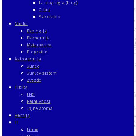
Iz mog ugla (blog)
Citati
Sve ostalo
Nauka
Ekologija
Ekonomija
Matematika
Biografije
Astronomija
Sunce
Sunčev sistem
Zvezde
Fizika
LHC
Relativnost
Tajne atoma
Hemija
IT
Linux