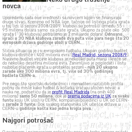
novca
Uporedimo sada ove vrednosti sa novcem kojim se finansiraju
druge stvari. Krenimo od NBA lige, tačnije od listinga plata igrača
u toj lizi. U sezoni 2008/2009 klubovi su potrošili između 55 i
95 miliona dolara samo na plate igrača. Ukupno za plate oko 500
igrača (~30 klubova) potrošeno je 2 milijarde dolara!
Odnosno,
igrači u 30 NBA klubova zarade dva puta više para nego što 20
evropskih država godišnje uloži u CERN.
Slična situacija je i u evropskom fudbalu. Ukupan godišnji budžet
klubova dostiče i 400 miliona evra (
Real Madrid, sezona 2008/9
).
Naravno budžet većine klubova je nekoliko puta manji i kreće se
do nekoliko desetina miliona evra. Zanimljivo je pogledati i listu
najbolje plaćenih igrača u protekloj sezoni –
njih 20 ukupno
zarade oko 300 miliona evra, tj. više od 30% godišnjeg
budžeta CERN-a
.
Pre nego što sportski dušebrižnici i menadžeri različitih profila
počnu da misle kako fudbal & košarka vraćaju uložen novac a
nauka ne, podsetiću da je
profit Real Madrida
(na onih 400
miliona)
samo 50 miliona
, dok je
prema podacima iz UK
za svaku
funtu
koju UK uloži u CERN, kompanije/pojedinci u UK od CERN-
a
zarade 3 funte
. Dok svakog stanovnika UK učešće države u
CERN-u
godišnje košta kao jedna krigla piva
.
Najgori potrošač
O najgorem i najopasnjem potrošaču noca ne treba mnogo pričati,