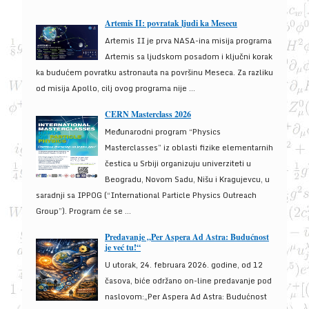
Artemis II: povratak ljudi ka Mesecu
Artemis II je prva NASA-ina misija programa
Artemis sa ljudskom posadom i ključni korak
ka budućem povratku astronauta na površinu Meseca. Za razliku
od misija Apollo, cilj ovog programa nije ...
CERN Masterclass 2026
Međunarodni program “Physics
Masterclasses” iz oblasti fizike elementarnih
čestica u Srbiji organizuju univerziteti u
Beogradu, Novom Sadu, Nišu i Kragujevcu, u
saradnji sa IPPOG (“International Particle Physics Outreach
Group”). Program će se ...
Predavanje „Per Aspera Ad Astra: Budućnost
je već tu!“
U utorak, 24. februara 2026. godine, od 12
časova, biće održano on-line predavanje pod
naslovom:„Per Aspera Ad Astra: Budućnost