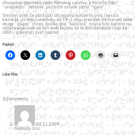
mnogome doprinela padu Rimskog carstva, a mi smo čak i
“unapredili” zahteve, pa često ostane samo “igara”.
Srećom uvek će postojati oni kojima konzerva piva i kesica
kikirikija, uz neku utakmicu na TV-u, nisu prioritet života već neke
druge “glupe” stvari. Koliko god “kašičica” novca bilo bačeno na
istraživanja uvek će biti onih kojima će to biti dovoljno i koji će
raditi i pokretati svet napred.
Podeli:
Like this:
3 Comments
02.11.2009.
Nebojša Icić