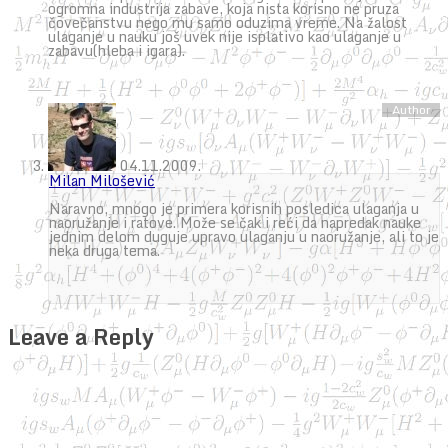
ogromna industrija zabave, koja nista korisno ne pruza
čovečanstvu nego mu samo oduzima vreme. Na žalost
ulaganje u nauku još uvek nije isplativo kao ulaganje u
zabavu(hleba i igara).
04.11.2009.
Milan Milošević
Naravno, mnogo je primera korisnih posledica ulaganja u
naoružanje i ratove. Može se čak i reći da napredak nauke
jednim delom duguje upravo ulaganju u naoružanje, ali to je
neka druga tema.
Leave a Reply