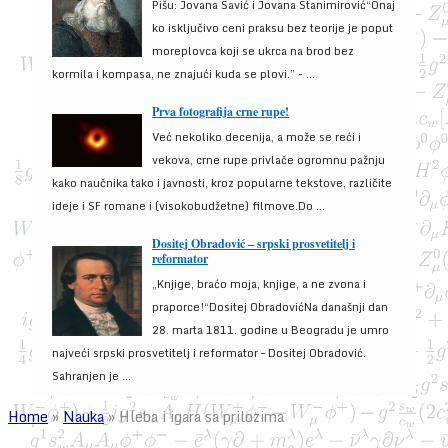
Pišu: Jovana Savić i Jovana Stanimirović“Onaj
ko isključivo ceni praksu bez teorije je poput
moreplovca koji se ukrca na brod bez
kormila i kompasa, ne znajući kuda se plovi.” - ...
Prva fotografija crne rupe!
Već nekoliko decenija, a može se reći i
vekova, crne rupe privlače ogromnu pažnju
kako naučnika tako i javnosti, kroz popularne tekstove, različite
ideje i SF romane i (visokobudžetne) filmove.Do ...
Dositej Obradović – srpski prosvetitelj i
reformator
„Knjige, braćo moja, knjige, a ne zvona i
praporce!“Dositej ObradovićNa današnji dan
28. marta 1811. godine u Beogradu je umro
najveći srpski prosvetitelj i reformator – Dositej Obradović.
Sahranjen je ...
Home
»
Nauka
»
Hleba i igara sa prilozima