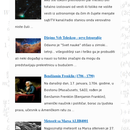
Ako ste tokom prethodnih par meseci bili
totalno izolovani od vesti ili toliko ne volite
vesti iz astronomije da čim ih čujete menjate
sajt/TV kanal/radio stanicu onda verovatno
niste čuli ...
Džejms Veb Teleskop - prve fotografije
Odavno je "Svet nauke" otišao u zimski...
letnji... višegodišnji san i teško ga je probuditi
ali neki događaji u nauci su toliko značajni da mogu da
predstavljaju prekretnicu u budućem ...
Bendžamin Frenklin (1706 - 1790)
Na današnji dan, 17. januara, 1706. godine, u
Bostonu (Masačusets, SAD), rođen je
Benžamin Frenklin (Benjamin Franklin),
američki naučnik i političar, borac za ljudska
prava, učesnik u Američkom ratu za ...
Meteorit sa Marsa ALH84001
Najpoznatiji meteorit sa Marsa otkriven je 27.