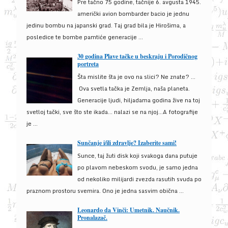
Pre tačno 75 godine, tačnije 6. avgusta 1945.
američki avion bombarder bacio je jednu
jedinu bombu na japanski grad. Taj grad bila je Hirošima, a
posledice te bombe pamtiće generacije ...
30 godina Plave tačke u beskraju i Porodičnog
portreta
Šta mislite šta je ovo na slici? Ne znate? …
Ova svetla tačka je Zemlja, naša planeta.
Generacije ljudi, hiljadama godina žive na toj
svetloj tački, sve što ste ikada… nalazi se na njoj…A fotografije
je ...
Sunčanje i/ili zdravlje? Izaberite sami!
Sunce, taj žuti disk koji svakoga dana putuje
po plavom nebeskom svodu, je samo jedna
od nekoliko milijardi zvezda rasutih svuda po
praznom prostoru svemira. Ono je jedna sasvim obična ...
Leonardo da Vinči: Umetnik. Naučnik.
Pronalazač.