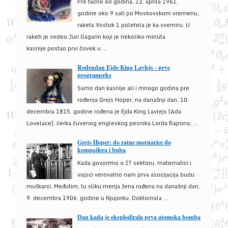
Pre tačno 60 godina, 12. aprila 1961.
godine oko 9 sati po Moskovskom vremenu,
raketa Vostok 1 poletela je ka svemiru. U
raketi je sedeo Juri Gagarin koji je nekoliko minuta
kasnije postao prvi čovek u ...
Rođendan Ejde King Lavlejs - prve
programerke
Samo dan kasnije ali i mnogo godina pre
rođenja Grejs Hoper, na današnji dan, 10.
decembra 1815. godine rođena je Ejda King Lavlejs (Ada
Lovelace), ćerka čuvenog engleskog pesnika Lorda Bajrona, ...
Grejs Hoper: do ratne mornarice do
kompajlera i buba
Kada govorimo o IT sektoru, matematici i
vojsci verovatno nam prva asocijacija budu
muškarci. Međutim, tu sliku menja žena rođena na današnji dan,
9. decembra 1906. godine u Njujorku. Doktorirala ...
Dan kada je eksplodirala prva atomska bomba