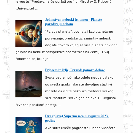
je već tu!“Predavanje će održati prof. dr Miroslav D. Filipović
(Univerzitet ...
Jedinstven nebeski fenomen - Planete
paradiraju nebom
“Parada planeta”, poznata i kao planetarno
poravnanje, predstavlja zanimljiv nebeski
događaj tokom kojeg se više planeta prividno
grupiše na nebu iz perspektive posmatrača na Zemlji. Ovaj
fenomen se, kako je ...
Pripremite želje, Perseidi ponovo dolaze
Svake vedre noći, ako odete negde daleko
od svetla grada i ako ste dovoljno strpljivi
možete da vidite nekoliko meteora svakog
sata.Međutim, svake godine oko 10. avgusta
"zvezde padalice" postaju ...
Dva (plava) Supermeseca u avgustu 2023.
godine
Ako sutra uveče pogledate u nebo videćete