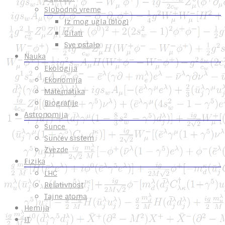
Slobodno vreme
Iz mog ugla (blog)
Citati
Sve ostalo
Nauka
Ekologija
Ekonomija
Matematika
Biografije
Astronomija
Sunce
Sunčev sistem
Zvezde
Fizika
LHC
Relativnost
Tajne atoma
Hemija
IT