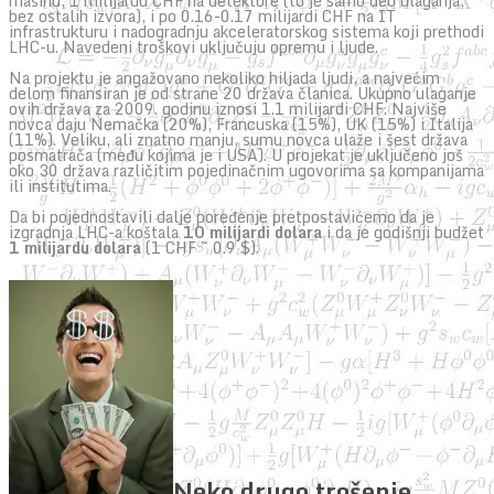
mašinu, 1 milijardu CHF na detektore (to je samo deo ulaganja,
bez ostalih izvora), i po 0.16-0.17 milijardi CHF na IT
infrastrukturu i nadogradnju akceleratorskog sistema koji prethodi
LHC-u. Navedeni troškovi uključuju opremu i ljude.
Na projektu je angažovano nekoliko hiljada ljudi, a najvećim
delom finansiran je od strane 20 država članica. Ukupno ulaganje
ovih država za 2009. godinu iznosi 1.1 milijardi CHF. Najviše
novca daju Nemačka (20%), Francuska (15%), UK (15%) i Italija
(11%). Veliku, ali znatno manju, sumu novca ulaže i šest država
posmatrača (među kojima je i USA). U projekat je uključeno još
oko 30 država različitim pojedinačnim ugovorima sa kompanijama
ili institutima.
Da bi pojednostavili dalje poređenje pretpostavićemo da je
izgradnja LHC-a koštala
10 milijardi dolara
i da je godišnji budžet
1 milijardu dolara
(1 CHF ~ 0.9 $).
Neko drugo trošenje