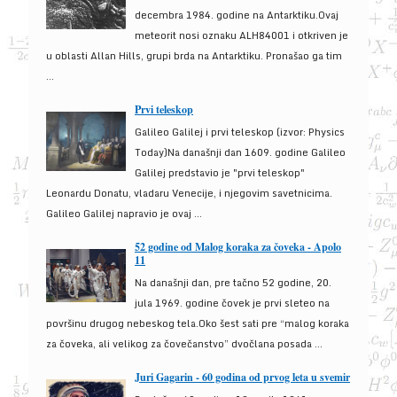
decembra 1984. godine na Antarktiku.Ovaj
meteorit nosi oznaku ALH84001 i otkriven je
u oblasti Allan Hills, grupi brda na Antarktiku. Pronašao ga tim
...
Prvi teleskop
Galileo Galilej i prvi teleskop (izvor: Physics
Today)Na današnji dan 1609. godine Galileo
Galilej predstavio je "prvi teleskop"
Leonardu Donatu, vladaru Venecije, i njegovim savetnicima.
Galileo Galilej napravio je ovaj ...
52 godine od Malog koraka za čoveka - Apolo
11
Na današnji dan, pre tačno 52 godine, 20.
jula 1969. godine čovek je prvi sleteo na
površinu drugog nebeskog tela.Oko šest sati pre “malog koraka
za čoveka, ali velikog za čovečanstvo” dvočlana posada ...
Juri Gagarin - 60 godina od prvog leta u svemir