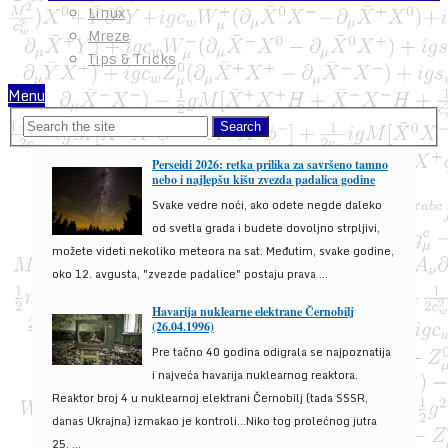
Linux
Mreze
Tips & Tricks
Menu
Perseidi 2026: retka prilika za savršeno tamno
nebo i najlepšu kišu zvezda padalica godine
Svake vedre noći, ako odete negde daleko
od svetla grada i budete dovoljno strpljivi,
možete videti nekoliko meteora na sat. Međutim, svake godine,
oko 12. avgusta, "zvezde padalice" postaju prava ...
Havarija nuklearne elektrane Černobilj
(26.04.1996)
Pre tačno 40 godina odigrala se najpoznatija
i najveća havarija nuklearnog reaktora.
Reaktor broj 4 u nuklearnoj elektrani Černobilj (tada SSSR,
danas Ukrajna) izmakao je kontroli...Niko tog prolećnog jutra
25. ...