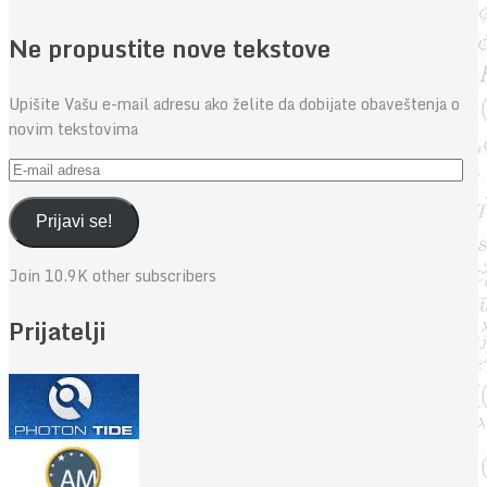
Ne propustite nove tekstove
Upišite Vašu e-mail adresu ako želite da dobijate obaveštenja o
novim tekstovima
E-
mail
adresa
Prijavi se!
Join 10.9K other subscribers
Prijatelji