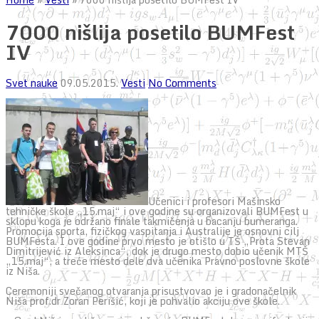
7000 nišlija posetilo BUMFest
IV
Svet nauke
09.05.2015.
Vesti
No Comments
Učenici i profesori Mašinsko
tehničke škole „15.maj“ i ove godine su organizovali BUMFest u
sklopu koga je održano finale takmičenja u bacanju bumeranga.
Promocija sporta, fizičkog vaspitanja i Australije je osnovni cilj
BUMFesta. I ove godine prvo mesto je otišlo u TŠ „Prota Stevan
Dimitrijević iz Aleksinca“, dok je drugo mesto dobio učenik MTŠ
„15.maj“, a treće mesto dele dva učenika Pravno poslovne škole
iz Niša.
Ceremoniji svečanog otvaranja prisustvovao je i gradonačelnik
Niša prof.dr Zoran Perišić, koji je pohvalio akciju ove škole.