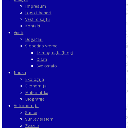
Impresum
Logo i baneri
Vesti o sajtu
Kontakt
Vesti
Događaji
Slobodno vreme
Iz mog ugla (blog)
Citati
Sve ostalo
Nauka
Ekologija
Ekonomija
Matematika
Biografije
Astronomija
Sunce
Sunčev sistem
Zvezde