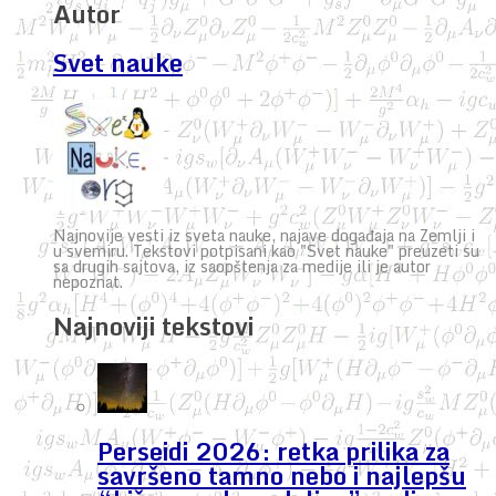
Autor
Svet nauke
Najnovije vesti iz sveta nauke, najave događaja na Zemlji i
u svemiru. Tekstovi potpisani kao "Svet nauke" preuzeti su
sa drugih sajtova, iz saopštenja za medije ili je autor
nepoznat.
Najnoviji tekstovi
Perseidi 2026: retka prilika za
savršeno tamno nebo i najlepšu