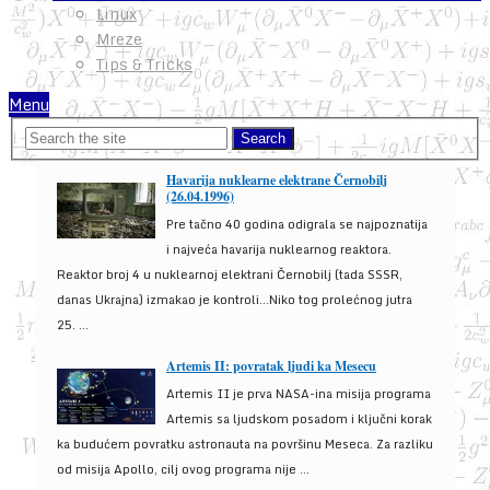
Linux
Mreze
Tips & Tricks
Menu
Havarija nuklearne elektrane Černobilj
(26.04.1996)
Pre tačno 40 godina odigrala se najpoznatija
i najveća havarija nuklearnog reaktora.
Reaktor broj 4 u nuklearnoj elektrani Černobilj (tada SSSR,
danas Ukrajna) izmakao je kontroli...Niko tog prolećnog jutra
25. ...
Artemis II: povratak ljudi ka Mesecu
Artemis II je prva NASA-ina misija programa
Artemis sa ljudskom posadom i ključni korak
ka budućem povratku astronauta na površinu Meseca. Za razliku
od misija Apollo, cilj ovog programa nije ...