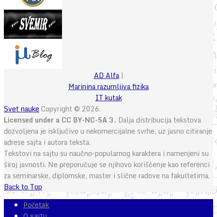
AD Alfa
|
Marinina razumljiva fizika
IT kutak
Svet nauke
Copyright © 2026.
Licensed under a CC BY-NC-SA 3.
Dalja distribucija tekstova
dozvoljena je isključivo u nekomercijalne svrhe, uz jasno citiranje
adrese sajta i autora teksta.
Tekstovi na sajtu su naučno-popularnog karaktera i namenjeni su
široj javnosti. Ne preporučuje se njihovo korišćenje kao referenci
za seminarske, diplomske, master i slične radove na fakultetima.
Back to Top
Početak
O sajtu