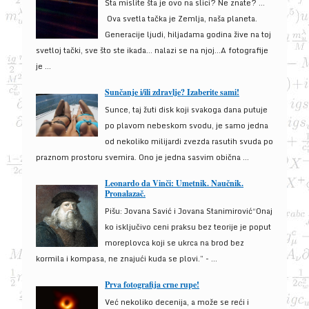
Šta mislite šta je ovo na slici? Ne znate? …
Ova svetla tačka je Zemlja, naša planeta.
Generacije ljudi, hiljadama godina žive na toj
svetloj tački, sve što ste ikada… nalazi se na njoj…A fotografije
je ...
Sunčanje i/ili zdravlje? Izaberite sami!
Sunce, taj žuti disk koji svakoga dana putuje
po plavom nebeskom svodu, je samo jedna
od nekoliko milijardi zvezda rasutih svuda po
praznom prostoru svemira. Ono je jedna sasvim obična ...
Leonardo da Vinči: Umetnik. Naučnik.
Pronalazač.
Pišu: Jovana Savić i Jovana Stanimirović“Onaj
ko isključivo ceni praksu bez teorije je poput
moreplovca koji se ukrca na brod bez
kormila i kompasa, ne znajući kuda se plovi.” - ...
Prva fotografija crne rupe!
Već nekoliko decenija, a može se reći i