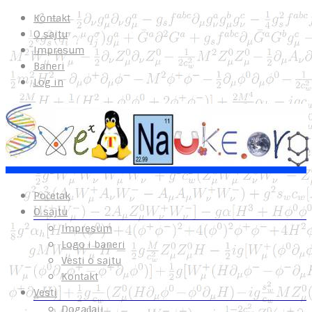
Kontakt
O sajtu
Impresum
Baneri
Log in
Početak
O sajtu
Impresum
Logo i baneri
Vesti o sajtu
Kontakt
Vesti
Događaji