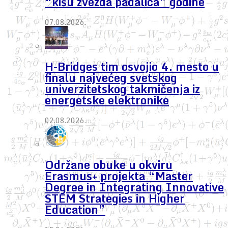
“kišu zvezda padalica” godine
07.08.2026.
H-Bridges tim osvojio 4. mesto u
finalu najvećeg svetskog
univerzitetskog takmičenja iz
energetske elektronike
02.08.2026.
Održane obuke u okviru
Erasmus+ projekta “Master
Degree in Integrating Innovative
STEM Strategies in Higher
Education”