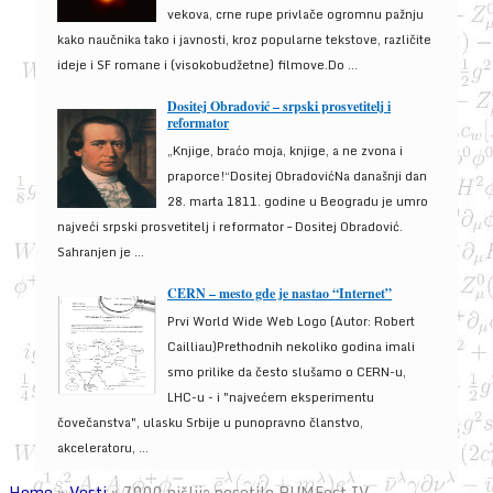
vekova, crne rupe privlače ogromnu pažnju
kako naučnika tako i javnosti, kroz popularne tekstove, različite
ideje i SF romane i (visokobudžetne) filmove.Do ...
Dositej Obradović – srpski prosvetitelj i
reformator
„Knjige, braćo moja, knjige, a ne zvona i
praporce!“Dositej ObradovićNa današnji dan
28. marta 1811. godine u Beogradu je umro
najveći srpski prosvetitelj i reformator – Dositej Obradović.
Sahranjen je ...
CERN – mesto gde je nastao “Internet”
Prvi World Wide Web Logo (Autor: Robert
Cailliau)Prethodnih nekoliko godina imali
smo prilike da često slušamo o CERN-u,
LHC-u - i "najvećem eksperimentu
čovečanstva", ulasku Srbije u punopravno članstvo,
akceleratoru, ...
Home
»
Vesti
»
7000 nišlija posetilo BUMFest IV