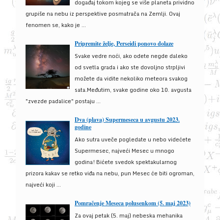
događaj tokom kojeg se više planeta prividno
grupiše na nebu iz perspektive posmatrača na Zemlji. Ovaj
fenomen se, kako je ...
Pripremite želje, Perseidi ponovo dolaze
Svake vedre noći, ako odete negde daleko
od svetla grada i ako ste dovoljno strpljivi
možete da vidite nekoliko meteora svakog
sata.Međutim, svake godine oko 10. avgusta
"zvezde padalice" postaju ...
Dva (plava) Supermeseca u avgustu 2023.
godine
Ako sutra uveče pogledate u nebo videćete
Supermesec, najveći Mesec u mnogo
godina! Bićete svedok spektakularnog
prizora kakav se retko viđa na nebu, pun Mesec će biti ogroman,
najveći koji ...
Pomračenje Meseca polusenkom (5. maj 2023)
Za ovaj petak (5. maj) nebeska mehanika