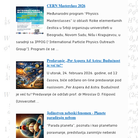
CERN Masterclass 2026
Međunarodni program “Physics
Masterclasses” iz oblasti fizike elementarnih
čestica u Srbiji organizuju univerziteti u
Beogradu, Novom Sadu, Nišu i Kragujevcu, u
saradnji sa IPPOG (“International Particle Physics Outreach
Group”). Program će se ...
Predavanje „Per Aspera Ad Astra: Budućnost
je već tu!“
U utorak, 24. februara 2026. godine, od 12
časova, biće održano on-line predavanje pod
naslovom:„Per Aspera Ad Astra: Budućnost
je već tu!“Predavanje će održati prof. dr Miroslav D. Filipović
(Univerzitet ...
Jedinstven nebeski fenomen - Planete
paradiraju nebom
“Parada planeta”, poznata i kao planetarno
poravnanje, predstavlja zanimljiv nebeski