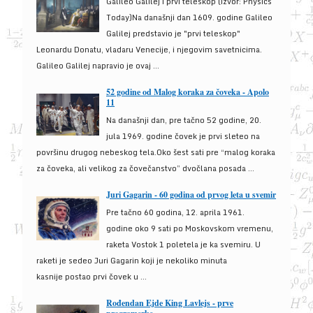
Galileo Galilej i prvi teleskop (izvor: Physics
Today)Na današnji dan 1609. godine Galileo
Galilej predstavio je "prvi teleskop"
Leonardu Donatu, vladaru Venecije, i njegovim savetnicima.
Galileo Galilej napravio je ovaj ...
52 godine od Malog koraka za čoveka - Apolo
11
Na današnji dan, pre tačno 52 godine, 20.
jula 1969. godine čovek je prvi sleteo na
površinu drugog nebeskog tela.Oko šest sati pre “malog koraka
za čoveka, ali velikog za čovečanstvo” dvočlana posada ...
Juri Gagarin - 60 godina od prvog leta u svemir
Pre tačno 60 godina, 12. aprila 1961.
godine oko 9 sati po Moskovskom vremenu,
raketa Vostok 1 poletela je ka svemiru. U
raketi je sedeo Juri Gagarin koji je nekoliko minuta
kasnije postao prvi čovek u ...
Rođendan Ejde King Lavlejs - prve