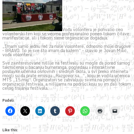
Vođa volontera je pohvalio ceo
volonterski tim koji se veoma profesionalno poneo tokom čitave
manifestacije, ali i tokom same organizacije događaja.
„Imam samo jednu reč za naše volontere, odnosno moje drugove
– BRAVO. To je sve što imam da kažem“ – izjavio je Jovan Milić,
vođa volontera.
Sve zainteresovane nišlije na festivalu su mogle da pored samog
takmičenja u bacanju bumeranga, pogledaju i interaktivne
postavke učenika osnovnih i srednjih škola, a svi preko interneta
mogli su da prate emisiju „Razgovor sa…“, koju je vodila učenica
MTŠ „15.maj“. Organizatori se zahvaljuju svima na pomoći i
organizaciji festivala, a nišlijama na podršci koju su im dali tokom
celog trajanja festivala.
Podeli:
Like this: