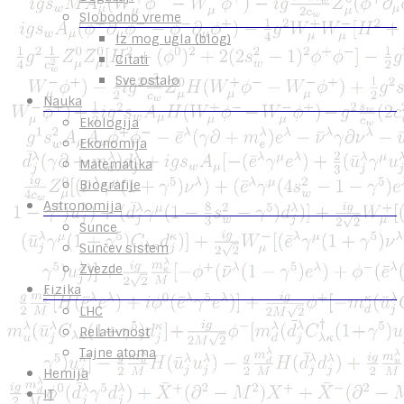
Slobodno vreme
Iz mog ugla (blog)
Citati
Sve ostalo
Nauka
Ekologija
Ekonomija
Matematika
Biografije
Astronomija
Sunce
Sunčev sistem
Zvezde
Fizika
LHC
Relativnost
Tajne atoma
Hemija
IT