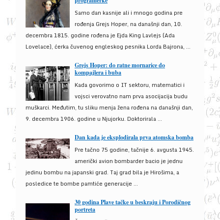
programerke
Samo dan kasnije ali i mnogo godina pre
rođenja Grejs Hoper, na današnji dan, 10.
decembra 1815. godine rođena je Ejda King Lavlejs (Ada
Lovelace), ćerka čuvenog engleskog pesnika Lorda Bajrona, ...
Grejs Hoper: do ratne mornarice do
kompajlera i buba
Kada govorimo o IT sektoru, matematici i
vojsci verovatno nam prva asocijacija budu
muškarci. Međutim, tu sliku menja žena rođena na današnji dan,
9. decembra 1906. godine u Njujorku. Doktorirala ...
Dan kada je eksplodirala prva atomska bomba
Pre tačno 75 godine, tačnije 6. avgusta 1945.
američki avion bombarder bacio je jednu
jedinu bombu na japanski grad. Taj grad bila je Hirošima, a
posledice te bombe pamtiće generacije ...
30 godina Plave tačke u beskraju i Porodičnog
portreta