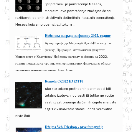
“pripremila” je pomračenje Meseca,
Međutim, ovo pomračenje značajno će se
razlikovati od onih atraktivnih delimičnih i totalnih pomračenja
Meseca koja smo posmatrali tokom ...
Нобелова награда за физику 2022. године
Аутор: проф. др Мирољуб Дугић(Институт за
физику, Природно-математички факултет,
Универзитет у Крагујевцу)Нобелову награду за физику за 2022.
годину поделила су тројица експерименталних физичара за област
заснивања квантне механике, Ален Аспе ...
Kometa C/2022 E3 (ZTF)
Ako ste tokom prethodnih par meseci bili
totalno izolovani od vesti ili toliko ne volite
vesti iz astronomije da čim ih čujete menjate
sajt/TV kanal/radio stanicu onda verovatno
niste čuli ...
Džejms Veb Teleskop - prve fotografije