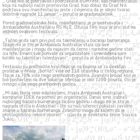
„ Grad Niš je podržavao i podržavaće BUMFest, kao manifestaciju
koja na najbolji način promoviše Grad. Kao dokaz da Grad Niš
podržava ovu manifestaciju jeste i činjenica da je idejni tvorac
dobitnik nagrade 11.januar“ – poručio je gradonačelnik.
Pored gradonačelnika Niša, manifestaciji je prisustvovala i
Ambasadorka Australije u RS Nj.E. Džulija Fini, koja je prvi put na
jednom ovakvom festivalu.
„Tačno je da sam prvi put na takmičenju u bacanju bumeranga.
Drago mi je što je Ambasada Australije stala iza ove
manifestacije i mogu da najavim da ćemo i naredne godine stati
iza iste. Imam sve pohvale za organizatore i iznenađena sam
koliko su takmičari talentovani“ – poručila je Ambasadorka Fini.
Festivalu su prethodile kvalifikacije na kojima se za direktan
prolazak u finale „borilo“ više od 110 učesnika iz celog regiona,
što je za 70% više nego prethodnih godina. Zvanični brojač koji je
bio postavljen na dve lokacije izbrojao je oko 7200 poseta, što je
mnogo više nego prethodnih godina.
„Mi kao škola smo oduševljeni. Hvala Ambasadi Australije i
kompaniji IDEA na pomoć pri organizaciji. Danas smo izabrali
najboljeg bacača bumeranga za ovu godinu i drago mi je što je
nagrada otišla u Aleksinac i što su naši učenici pokazali zavidno
znanje u bacanju bumeranga. Zvanično mogu da kažem da je
prošlogodišnji rekord oboren“ – izjavila je direktorka škole Slavica
Jukić.