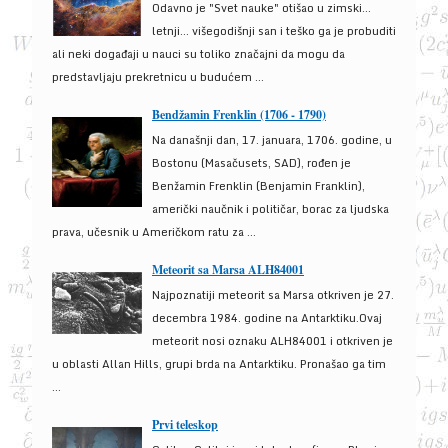
Odavno je "Svet nauke" otišao u zimski...
letnji... višegodišnji san i teško ga je probuditi
ali neki događaji u nauci su toliko značajni da mogu da
predstavljaju prekretnicu u budućem ...
Bendžamin Frenklin (1706 - 1790)
Na današnji dan, 17. januara, 1706. godine, u
Bostonu (Masačusets, SAD), rođen je
Benžamin Frenklin (Benjamin Franklin),
američki naučnik i političar, borac za ljudska
prava, učesnik u Američkom ratu za ...
Meteorit sa Marsa ALH84001
Najpoznatiji meteorit sa Marsa otkriven je 27.
decembra 1984. godine na Antarktiku.Ovaj
meteorit nosi oznaku ALH84001 i otkriven je
u oblasti Allan Hills, grupi brda na Antarktiku. Pronašao ga tim
...
Prvi teleskop