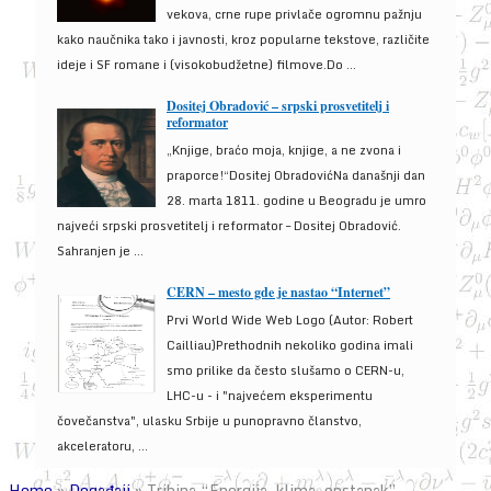
vekova, crne rupe privlače ogromnu pažnju
kako naučnika tako i javnosti, kroz popularne tekstove, različite
ideje i SF romane i (visokobudžetne) filmove.Do ...
Dositej Obradović – srpski prosvetitelj i
reformator
„Knjige, braćo moja, knjige, a ne zvona i
praporce!“Dositej ObradovićNa današnji dan
28. marta 1811. godine u Beogradu je umro
najveći srpski prosvetitelj i reformator – Dositej Obradović.
Sahranjen je ...
CERN – mesto gde je nastao “Internet”
Prvi World Wide Web Logo (Autor: Robert
Cailliau)Prethodnih nekoliko godina imali
smo prilike da često slušamo o CERN-u,
LHC-u - i "najvećem eksperimentu
čovečanstva", ulasku Srbije u punopravno članstvo,
akceleratoru, ...
Home
»
Događaji
»
Tribina “Energija, klima, opstanak”