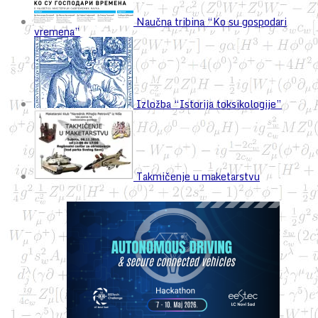
Naučna tribina “Ko su gospodari
vremena”
Izložba “Istorija toksikologije”
Takmičenje u maketarstvu