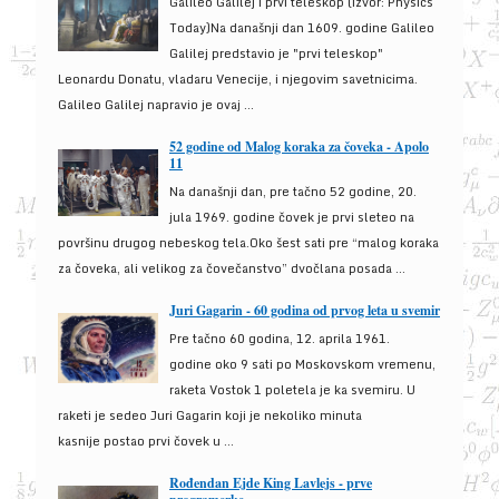
Galileo Galilej i prvi teleskop (izvor: Physics
Today)Na današnji dan 1609. godine Galileo
Galilej predstavio je "prvi teleskop"
Leonardu Donatu, vladaru Venecije, i njegovim savetnicima.
Galileo Galilej napravio je ovaj ...
52 godine od Malog koraka za čoveka - Apolo
11
Na današnji dan, pre tačno 52 godine, 20.
jula 1969. godine čovek je prvi sleteo na
površinu drugog nebeskog tela.Oko šest sati pre “malog koraka
za čoveka, ali velikog za čovečanstvo” dvočlana posada ...
Juri Gagarin - 60 godina od prvog leta u svemir
Pre tačno 60 godina, 12. aprila 1961.
godine oko 9 sati po Moskovskom vremenu,
raketa Vostok 1 poletela je ka svemiru. U
raketi je sedeo Juri Gagarin koji je nekoliko minuta
kasnije postao prvi čovek u ...
Rođendan Ejde King Lavlejs - prve