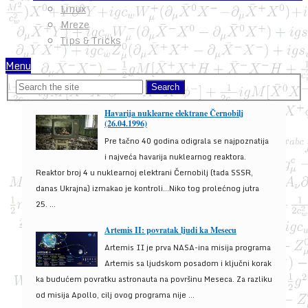
Linux
Mreze
Tips & Tricks
Menu
Havarija nuklearne elektrane Černobilj
(26.04.1996)
Pre tačno 40 godina odigrala se najpoznatija
i najveća havarija nuklearnog reaktora.
Reaktor broj 4 u nuklearnoj elektrani Černobilj (tada SSSR,
danas Ukrajna) izmakao je kontroli...Niko tog prolećnog jutra
25. ...
Artemis II: povratak ljudi ka Mesecu
Artemis II je prva NASA-ina misija programa
Artemis sa ljudskom posadom i ključni korak
ka budućem povratku astronauta na površinu Meseca. Za razliku
od misija Apollo, cilj ovog programa nije ...