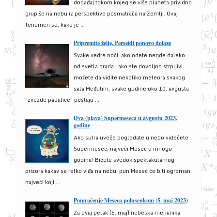
događaj tokom kojeg se više planeta prividno
grupiše na nebu iz perspektive posmatrača na Zemlji. Ovaj
fenomen se, kako je ...
Pripremite želje, Perseidi ponovo dolaze
Svake vedre noći, ako odete negde daleko
od svetla grada i ako ste dovoljno strpljivi
možete da vidite nekoliko meteora svakog
sata.Međutim, svake godine oko 10. avgusta
"zvezde padalice" postaju ...
Dva (plava) Supermeseca u avgustu 2023.
godine
Ako sutra uveče pogledate u nebo videćete
Supermesec, najveći Mesec u mnogo
godina! Bićete svedok spektakularnog
prizora kakav se retko viđa na nebu, pun Mesec će biti ogroman,
najveći koji ...
Pomračenje Meseca polusenkom (5. maj 2023)
Za ovaj petak (5. maj) nebeska mehanika