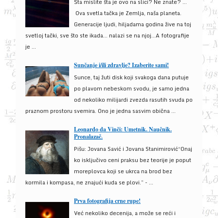
Šta mislite šta je ovo na slici? Ne znate? …
Ova svetla tačka je Zemlja, naša planeta.
Generacije ljudi, hiljadama godina žive na toj
svetloj tački, sve što ste ikada… nalazi se na njoj…A fotografije
je ...
Sunčanje i/ili zdravlje? Izaberite sami!
Sunce, taj žuti disk koji svakoga dana putuje
po plavom nebeskom svodu, je samo jedna
od nekoliko milijardi zvezda rasutih svuda po
praznom prostoru svemira. Ono je jedna sasvim obična ...
Leonardo da Vinči: Umetnik. Naučnik.
Pronalazač.
Pišu: Jovana Savić i Jovana Stanimirović“Onaj
ko isključivo ceni praksu bez teorije je poput
moreplovca koji se ukrca na brod bez
kormila i kompasa, ne znajući kuda se plovi.” - ...
Prva fotografija crne rupe!
Već nekoliko decenija, a može se reći i