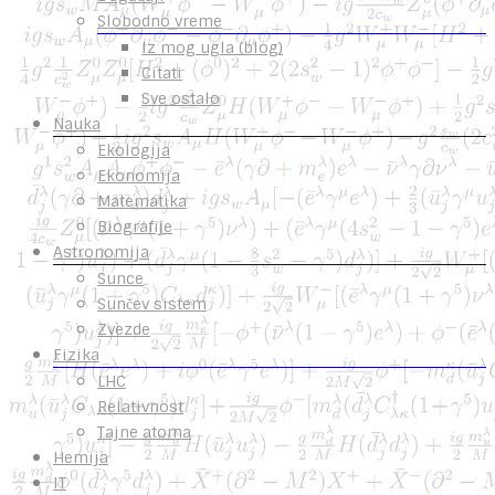
Slobodno vreme
Iz mog ugla (blog)
Citati
Sve ostalo
Nauka
Ekologija
Ekonomija
Matematika
Biografije
Astronomija
Sunce
Sunčev sistem
Zvezde
Fizika
LHC
Relativnost
Tajne atoma
Hemija
IT