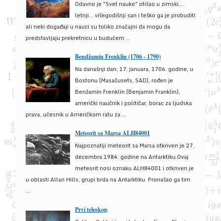
Odavno je "Svet nauke" otišao u zimski...
letnji... višegodišnji san i teško ga je probuditi
ali neki događaji u nauci su toliko značajni da mogu da
predstavljaju prekretnicu u budućem ...
Bendžamin Frenklin (1706 - 1790)
Na današnji dan, 17. januara, 1706. godine, u
Bostonu (Masačusets, SAD), rođen je
Benžamin Frenklin (Benjamin Franklin),
američki naučnik i političar, borac za ljudska
prava, učesnik u Američkom ratu za ...
Meteorit sa Marsa ALH84001
Najpoznatiji meteorit sa Marsa otkriven je 27.
decembra 1984. godine na Antarktiku.Ovaj
meteorit nosi oznaku ALH84001 i otkriven je
u oblasti Allan Hills, grupi brda na Antarktiku. Pronašao ga tim
...
Prvi teleskop