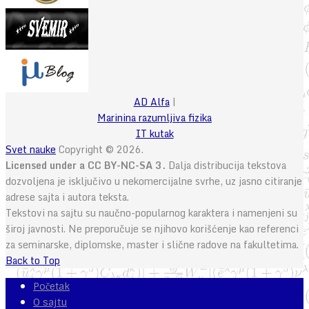
AD Alfa
|
Marinina razumljiva fizika
IT kutak
Svet nauke
Copyright © 2026.
Licensed under a CC BY-NC-SA 3.
Dalja distribucija tekstova
dozvoljena je isključivo u nekomercijalne svrhe, uz jasno citiranje
adrese sajta i autora teksta.
Tekstovi na sajtu su naučno-popularnog karaktera i namenjeni su
široj javnosti. Ne preporučuje se njihovo korišćenje kao referenci
za seminarske, diplomske, master i slične radove na fakultetima.
Back to Top
Početak
O sajtu