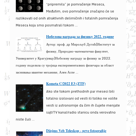
“pripremila” je pomračenje Meseca,
Međutim, ovo pomračenje značajno će se
razlikovati od onih atraktivnih delimičnih i totalnih pomračenja
Meseca koja smo posmatrali tokom ...
Нобелова награда за физику 2022. године
Аутор: проф. др Мирољуб Дугић(Институт за
физику, Природно-математички факултет,
Универзитет у Крагујевцу)Нобелову награду за физику за 2022.
годину поделила су тројица експерименталних физичара за област
заснивања квантне механике, Ален Аспе ...
Kometa C/2022 E3 (ZTF)
Ako ste tokom prethodnih par meseci bili
totalno izolovani od vesti ili toliko ne volite
vesti iz astronomije da čim ih čujete menjate
sajt/TV kanal/radio stanicu onda verovatno
niste čuli ...
Džejms Veb Teleskop - prve fotografije