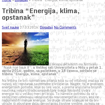
Tribina “Energija, klima,
opstanak”
Svet nauke
27.03.2016.
Događaji
No Comments
U sklopu aktivnosti na festivalu
“Nauk nije bauk 8”,
u Velikoj sali Univerziteta u Nišu u petak 1.
aprila 2016. godine, sa početkom, u 18 časova, održaće se
tribina ”Energija, klima, opstanak”.
Na tribina će biti razmatrana pitanja koja su od vitalnog značaja za
razvoj, ali i opstanak savremene civilizacije. Najpre, tu je problem
energetskih potreba, koje su sve veće, a prema analizama brojnih
naučnika, resursi tradicionalnih (pre svega fosilnih) izvora
energije su u velikoj meri pri kraju. To nameće potrebu da se u
većoj meri otkrivaju i eksploatišu novi energetski izvori, koji će
nadomestiti manjak energije. Sa druge strane očekuje se da oni
ublaže ili obustave dalju devastaciju životne sredine, za koju se