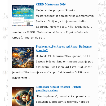
CERN Masterclass 2026
Međunarodni program “Physics
Masterclasses” iz oblasti fizike elementarnih
čestica u Srbiji organizuju univerziteti u
Beogradu, Novom Sadu, Nišu i Kragujevcu, u
saradnji sa IPPOG (“International Particle Physics Outreach
Group”). Program će se ...
Predavanje „Per Aspera Ad Astra: Budućnost
je već tu!“
U utorak, 24. februara 2026. godine, od 12
časova, biće održano on-line predavanje pod
naslovom:„Per Aspera Ad Astra: Budućnost
je već tu!“Predavanje će održati prof. dr Miroslav D. Filipović
(Univerzitet ...
Jedinstven nebeski fenomen - Planete
paradiraju nebom
“Parada planeta”, poznata i kao planetarno
poravnanje, predstavlja zanimljiv nebeski