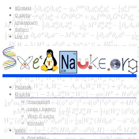
Kontakt
O sajtu
Impresum
Baneri
Log in
Početak
O sajtu
Impresum
Logo i baneri
Vesti o sajtu
Kontakt
Vesti
Događaji