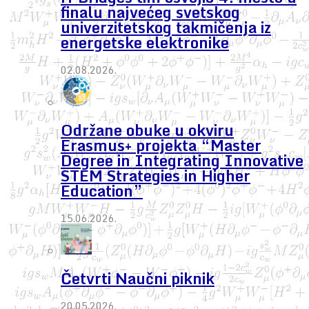
finalu najvećeg svetskog
univerzitetskog takmičenja iz
energetske elektronike
02.08.2026.
Održane obuke u okviru
Erasmus+ projekta “Master
Degree in Integrating Innovative
STEM Strategies in Higher
Education”
15.06.2026.
Četvrti Naučni piknik
20.05.2026.