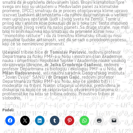
smatra da je ugrožena delovanjem ljudi. Brojni klimatolozi (pre
svega oni koji su uključeni u Međuvladin panel za klimatske
promene, IPCC) smatraju da je proces otopljavanja klime upravo
izazvan ljudskim aktivnostima i da njihov dalji nastavak u velikoj
meri ugrožava opstanak ljudi i živog sveta na Zemlji. Tome u
prilog idu i analize koje pokazuju da je u toku tzv. šesto masovno
izumiranje živog sveta na našoj planeti. Sa druge strane, nije mali
broj ni onih naučnika koji smatraju da promene klime nisu
“monotono rastuće” i da za trenutnu klimatsku situaciju nisu
presudne ljudske aktivnosti, već da se radi o prirodnom procesu,
koji će se neminovno promeniti.
Učesnici
tribine biće
dr Tomislav Pavlović
, redovni profesor
Departmana za fiziku PMF-a u Nišu i inostrani član Akademije
nauka i umjetnosti Republike Srpske i Akademije nauke visokog
obrazovanja Ukrajine,
dr Jelka Crnobrnja-Isailović
, redovni
profesor Departmana za biologiju i ekologiju PMF-a u Nišu,
dr
Milan Radovanović
, viši naučni saradnik Geografskog instituta
“Jovan Cvijić” SANU i
dr Dragan Gajić
, redovni profesor
Departmana za fiziku PMF-a u Nišu, koji će ujedno biti i
moderator na tribini. Nakon izlaganja učesnika, predviđena je
diskusija na kojoj će se raspravljati o otvorenim pitanjima iz
problematike na koju se tribina odnosi. Prisustvo tribini je
slobodno.
Podeli: