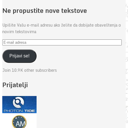
Ne propustite nove tekstove
Upišite Vašu e-mail adresu ako želite da dobijate obaveštenja o
novim tekstovima
E-
mail
adresa
Prijavi se!
Join 10.9K other subscribers
Prijatelji