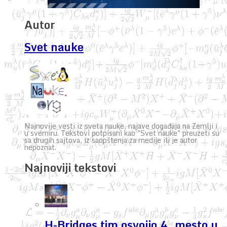
Autor
Svet nauke
Najnovije vesti iz sveta nauke, najave događaja na Zemlji i
u svemiru. Tekstovi potpisani kao "Svet nauke" preuzeti su
sa drugih sajtova, iz saopštenja za medije ili je autor
nepoznat.
Najnoviji tekstovi
H-Bridges tim osvojio 4. mesto u