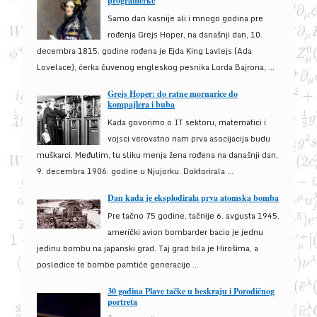
programerke
Samo dan kasnije ali i mnogo godina pre
rođenja Grejs Hoper, na današnji dan, 10.
decembra 1815. godine rođena je Ejda King Lavlejs (Ada
Lovelace), ćerka čuvenog engleskog pesnika Lorda Bajrona, ...
Grejs Hoper: do ratne mornarice do
kompajlera i buba
Kada govorimo o IT sektoru, matematici i
vojsci verovatno nam prva asocijacija budu
muškarci. Međutim, tu sliku menja žena rođena na današnji dan,
9. decembra 1906. godine u Njujorku. Doktorirala ...
Dan kada je eksplodirala prva atomska bomba
Pre tačno 75 godine, tačnije 6. avgusta 1945.
američki avion bombarder bacio je jednu
jedinu bombu na japanski grad. Taj grad bila je Hirošima, a
posledice te bombe pamtiće generacije ...
30 godina Plave tačke u beskraju i Porodičnog
portreta