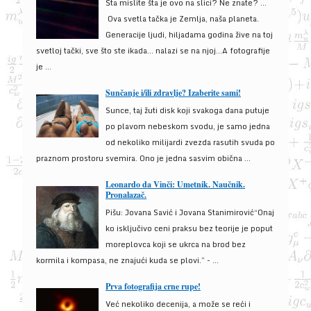
Šta mislite šta je ovo na slici? Ne znate? …
Ova svetla tačka je Zemlja, naša planeta.
Generacije ljudi, hiljadama godina žive na toj
svetloj tački, sve što ste ikada… nalazi se na njoj…A fotografije
je ...
Sunčanje i/ili zdravlje? Izaberite sami!
Sunce, taj žuti disk koji svakoga dana putuje
po plavom nebeskom svodu, je samo jedna
od nekoliko milijardi zvezda rasutih svuda po
praznom prostoru svemira. Ono je jedna sasvim obična ...
Leonardo da Vinči: Umetnik. Naučnik.
Pronalazač.
Pišu: Jovana Savić i Jovana Stanimirović“Onaj
ko isključivo ceni praksu bez teorije je poput
moreplovca koji se ukrca na brod bez
kormila i kompasa, ne znajući kuda se plovi.” - ...
Prva fotografija crne rupe!
Već nekoliko decenija, a može se reći i