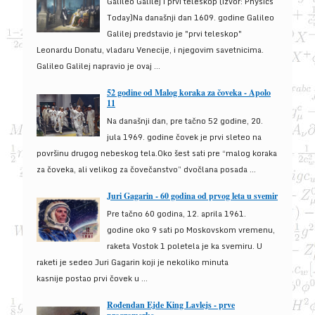
Galileo Galilej i prvi teleskop (izvor: Physics
Today)Na današnji dan 1609. godine Galileo
Galilej predstavio je "prvi teleskop"
Leonardu Donatu, vladaru Venecije, i njegovim savetnicima.
Galileo Galilej napravio je ovaj ...
52 godine od Malog koraka za čoveka - Apolo
11
Na današnji dan, pre tačno 52 godine, 20.
jula 1969. godine čovek je prvi sleteo na
površinu drugog nebeskog tela.Oko šest sati pre “malog koraka
za čoveka, ali velikog za čovečanstvo” dvočlana posada ...
Juri Gagarin - 60 godina od prvog leta u svemir
Pre tačno 60 godina, 12. aprila 1961.
godine oko 9 sati po Moskovskom vremenu,
raketa Vostok 1 poletela je ka svemiru. U
raketi je sedeo Juri Gagarin koji je nekoliko minuta
kasnije postao prvi čovek u ...
Rođendan Ejde King Lavlejs - prve