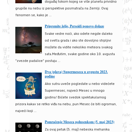
događaj tokom kojeg se više planeta prividno
grupiše na nebu iz perspektive posmatrača na Zemlji. Ovaj
fenomen se, kako je ...
Pripremite želje, Perseidi ponovo dolaze
Svake vedre noći, ako odete negde daleko
od svetla grada i ako ste dovoljno strpljivi
možete da vidite nekoliko meteora svakog
sata.Međutim, svake godine oko 10. avgusta
"zvezde padalice" postaju ...
Dva (plava) Supermeseca u avgustu 2023.
godine
Ako sutra uveče pogledate u nebo videćete
Supermesec, najveći Mesec u mnogo
godina! Bićete svedok spektakularnog
prizora kakav se retko viđa na nebu, pun Mesec će biti ogroman,
najveći koji ...
Pomračenje Meseca polusenkom (5. maj 2023)
Za ovaj petak (5. maj) nebeska mehanika