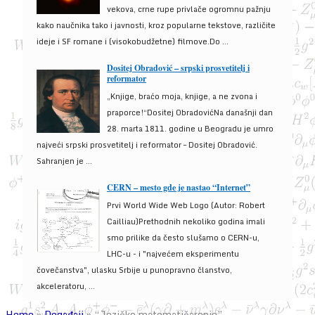
vekova, crne rupe privlače ogromnu pažnju
kako naučnika tako i javnosti, kroz popularne tekstove, različite
ideje i SF romane i (visokobudžetne) filmove.Do ...
Dositej Obradović – srpski prosvetitelj i
reformator
„Knjige, braćo moja, knjige, a ne zvona i
praporce!“Dositej ObradovićNa današnji dan
28. marta 1811. godine u Beogradu je umro
najveći srpski prosvetitelj i reformator – Dositej Obradović.
Sahranjen je ...
CERN – mesto gde je nastao “Internet”
Prvi World Wide Web Logo (Autor: Robert
Cailliau)Prethodnih nekoliko godina imali
smo prilike da često slušamo o CERN-u,
LHC-u - i "najvećem eksperimentu
čovečanstva", ulasku Srbije u punopravno članstvo,
akceleratoru, ...
Home
»
Događaji
»
“Jezičko matematičarenje”