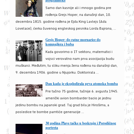
programerke
Samo dan kasnije ali i mnogo godina pre
rođenja Grejs Hoper, na današnji dan, 10.
decembra 1815. godine rođena je Ejda King Lavlejs (Ada
Lovelace), ćerka čuvenog engleskog pesnika Lorda Bajrona, ...
Grejs Hoper: do ratne mornarice do
kompajlera i buba
Kada govorimo o IT sektoru, matematici i
vojsci verovatno nam prva asocijacija budu
muškarci. Međutim, tu sliku menja žena rođena na današnji dan,
9. decembra 1906. godine u Njujorku. Doktorirala ...
Dan kada je eksplodirala prva atomska bomba
Pre tačno 75 godine, tačnije 6. avgusta 1945.
američki avion bombarder bacio je jednu
jedinu bombu na japanski grad. Taj grad bila je Hirošima, a
posledice te bombe pamtiće generacije ...
30 godina Plave tačke u beskraju i Porodičnog
portreta