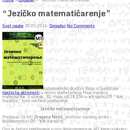
“Jezičko matematičarenje”
Svet nauke
30.05.2016.
Događaji
No Comments
Astronomsko društvo Vega iz Surdulice
nastavlja aktivnosti
u okviru obeležavanja Maja meseca
matematike. U utorak, 31. maja, od 18.15h u artrijumu OŠ “Vuk
Karadžić” biće održano predavanje
Jezičko matematičarenje
Predavač će biti
Dragana Nešić
, profesor srpskog jezika i
književnosti u OŠ “Vuk Karadžić”.
Ovo je četvro predavanje u nizu koje organizuje AD Vega u okviru