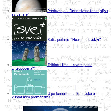
Predavanje: “Definitivno: žene (ni)su
sa Venere”
Sutra počinje “Nauk nije bauk 4”
Tribina “Ima li života posle
antropocena?”
U parlamentu na Dan nauke o
klimatskim promenama