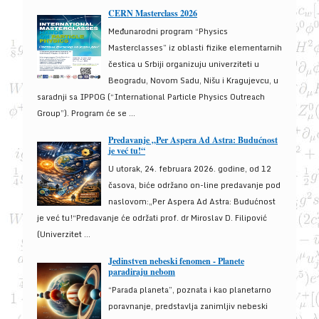
CERN Masterclass 2026
Međunarodni program “Physics
Masterclasses” iz oblasti fizike elementarnih
čestica u Srbiji organizuju univerziteti u
Beogradu, Novom Sadu, Nišu i Kragujevcu, u
saradnji sa IPPOG (“International Particle Physics Outreach
Group”). Program će se ...
Predavanje „Per Aspera Ad Astra: Budućnost
je već tu!“
U utorak, 24. februara 2026. godine, od 12
časova, biće održano on-line predavanje pod
naslovom:„Per Aspera Ad Astra: Budućnost
je već tu!“Predavanje će održati prof. dr Miroslav D. Filipović
(Univerzitet ...
Jedinstven nebeski fenomen - Planete
paradiraju nebom
“Parada planeta”, poznata i kao planetarno
poravnanje, predstavlja zanimljiv nebeski