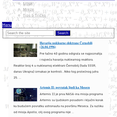
Linux
Mreze
Tips & Tricks
Menu
Havarija nuklearne elektrane Černobilj
(26.04.1996)
Pre tačno 40 godina odigrala se najpoznatija
i najveća havarija nuklearnog reaktora.
Reaktor broj 4 u nuklearnoj elektrani Černobilj (tada SSSR,
danas Ukrajna) izmakao je kontroli...Niko tog prolećnog jutra
25. ...
Artemis II: povratak ljudi ka Mesecu
Artemis II je prva NASA-ina misija programa
Artemis sa ljudskom posadom i ključni korak
ka budućem povratku astronauta na površinu Meseca. Za razliku
od misija Apollo, cilj ovog programa nije ...