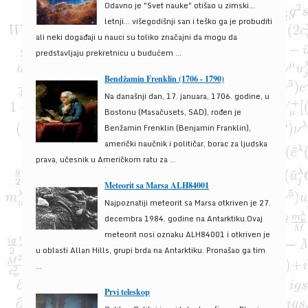
Odavno je "Svet nauke" otišao u zimski...
letnji... višegodišnji san i teško ga je probuditi
ali neki događaji u nauci su toliko značajni da mogu da
predstavljaju prekretnicu u budućem ...
Bendžamin Frenklin (1706 - 1790)
Na današnji dan, 17. januara, 1706. godine, u
Bostonu (Masačusets, SAD), rođen je
Benžamin Frenklin (Benjamin Franklin),
američki naučnik i političar, borac za ljudska
prava, učesnik u Američkom ratu za ...
Meteorit sa Marsa ALH84001
Najpoznatiji meteorit sa Marsa otkriven je 27.
decembra 1984. godine na Antarktiku.Ovaj
meteorit nosi oznaku ALH84001 i otkriven je
u oblasti Allan Hills, grupi brda na Antarktiku. Pronašao ga tim
...
Prvi teleskop