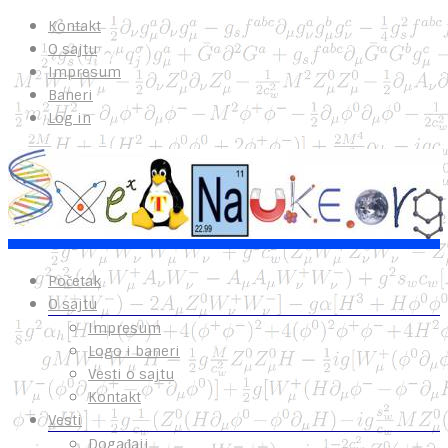
Kontakt
O sajtu
Impresum
Baneri
Log in
Početak
O sajtu
Impresum
Logo i baneri
Vesti o sajtu
Kontakt
Vesti
Događaji