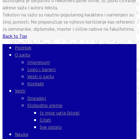
dozvoljena je isključivo u nekomercijalne svrhe, uz jasno citiranje
adrese sajta i autora teksta.
Tekstovi na sajtu su naučno-popularnog karaktera i namenjeni su
široj javnosti. Ne preporučuje se njihovo korišćenje kao referenci
za seminarske, diplomske, master i slične radove na fakultetima.
Back to Top
Početak
O sajtu
Impresum
Logo i baneri
Vesti o sajtu
Kontakt
Vesti
Događaji
Slobodno vreme
Iz mog ugla (blog)
Citati
Sve ostalo
Nauka