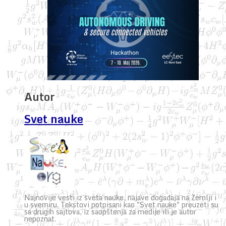
Autor
Svet nauke
Najnovije vesti iz sveta nauke, najave događaja na Zemlji i
u svemiru. Tekstovi potpisani kao "Svet nauke" preuzeti su
sa drugih sajtova, iz saopštenja za medije ili je autor
nepoznat.