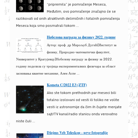
“pripremila” je pomračenje Meseca,
Međutim, ovo pomračenje značajno će se
razlikovati od onih atraktivnih delimičnih i totalnih pomračenja
Meseca koja smo posmatrali tokom ...
Нобелова награда за физику 2022. године
Аутор: проф. др Мирољуб Дугић(Институт за
физику, Природно-математички факултет,
Универзитет у Крагујевцу)Нобелову награду за физику за 2022.
годину поделила су тројица експерименталних физичара за област
заснивања квантне механике, Ален Аспе ...
Kometa C/2022 E3 (ZTF)
Ako ste tokom prethodnih par meseci bili
totalno izolovani od vesti ili toliko ne volite
vesti iz astronomije da čim ih čujete menjate
sajt/TV kanal/radio stanicu onda verovatno
niste čuli ...
Džejms Veb Teleskop - prve fotografije