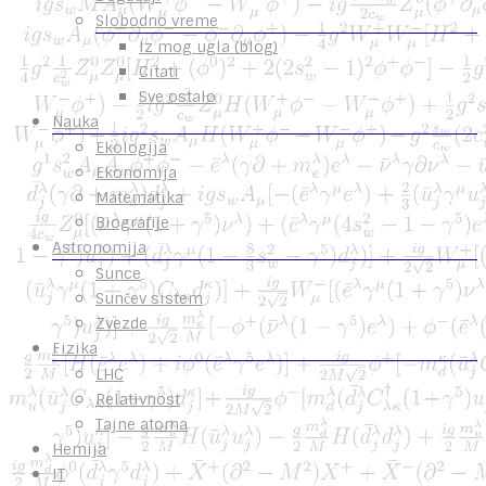
Slobodno vreme
Iz mog ugla (blog)
Citati
Sve ostalo
Nauka
Ekologija
Ekonomija
Matematika
Biografije
Astronomija
Sunce
Sunčev sistem
Zvezde
Fizika
LHC
Relativnost
Tajne atoma
Hemija
IT