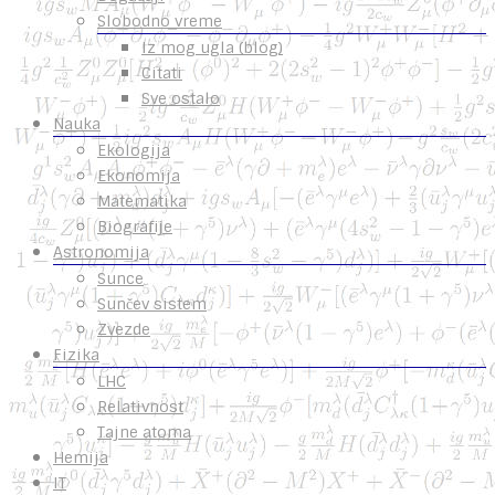
Slobodno vreme
Iz mog ugla (blog)
Citati
Sve ostalo
Nauka
Ekologija
Ekonomija
Matematika
Biografije
Astronomija
Sunce
Sunčev sistem
Zvezde
Fizika
LHC
Relativnost
Tajne atoma
Hemija
IT