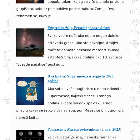
događaj tokom kojeg se više planeta prividno
grupiše na nebu iz perspektive posmatrača na Zemlji. Ovaj
fenomen se, kako je ...
Pripremite želje, Perseidi ponovo dolaze
Svake vedre noći, ako odete negde daleko
od svetla grada i ako ste dovoljno strpljivi
možete da vidite nekoliko meteora svakog
sata.Međutim, svake godine oko 10. avgusta
"zvezde padalice" postaju ...
Dva (plava) Supermeseca u avgustu 2023.
godine
Ako sutra uveče pogledate u nebo videćete
Supermesec, najveći Mesec u mnogo
godina! Bićete svedok spektakularnog
prizora kakav se retko viđa na nebu, pun Mesec će biti ogroman,
najveći koji ...
Pomračenje Meseca polusenkom (5. maj 2023)
Za ovaj petak (5. maj) nebeska mehanika