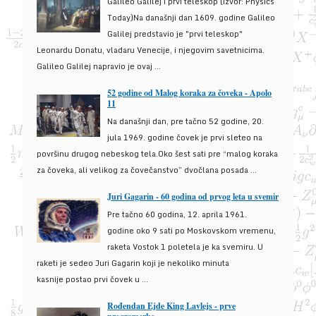
Galileo Galilej i prvi teleskop (izvor: Physics
Today)Na današnji dan 1609. godine Galileo
Galilej predstavio je "prvi teleskop"
Leonardu Donatu, vladaru Venecije, i njegovim savetnicima.
Galileo Galilej napravio je ovaj ...
52 godine od Malog koraka za čoveka - Apolo
11
Na današnji dan, pre tačno 52 godine, 20.
jula 1969. godine čovek je prvi sleteo na
površinu drugog nebeskog tela.Oko šest sati pre “malog koraka
za čoveka, ali velikog za čovečanstvo” dvočlana posada ...
Juri Gagarin - 60 godina od prvog leta u svemir
Pre tačno 60 godina, 12. aprila 1961.
godine oko 9 sati po Moskovskom vremenu,
raketa Vostok 1 poletela je ka svemiru. U
raketi je sedeo Juri Gagarin koji je nekoliko minuta
kasnije postao prvi čovek u ...
Rođendan Ejde King Lavlejs - prve