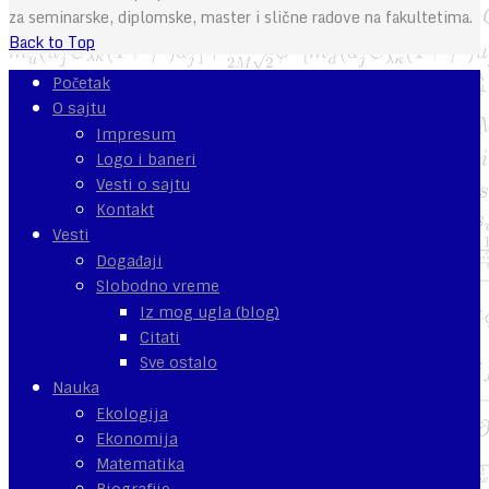
za seminarske, diplomske, master i slične radove na fakultetima.
Back to Top
Početak
O sajtu
Impresum
Logo i baneri
Vesti o sajtu
Kontakt
Vesti
Događaji
Slobodno vreme
Iz mog ugla (blog)
Citati
Sve ostalo
Nauka
Ekologija
Ekonomija
Matematika
Biografije