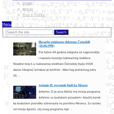
Linux
Mreze
Tips & Tricks
Menu
Havarija nuklearne elektrane Černobilj
(26.04.1996)
Pre tačno 40 godina odigrala se najpoznatija
i najveća havarija nuklearnog reaktora.
Reaktor broj 4 u nuklearnoj elektrani Černobilj (tada SSSR,
danas Ukrajna) izmakao je kontroli...Niko tog prolećnog jutra
25. ...
Artemis II: povratak ljudi ka Mesecu
Artemis II je prva NASA-ina misija programa
Artemis sa ljudskom posadom i ključni korak
ka budućem povratku astronauta na površinu Meseca. Za razliku
od misija Apollo, cilj ovog programa nije ...