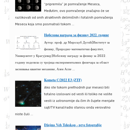
“pripremila” je pomračenje Meseca,
Međutim, ovo pomračenje značajno će se
razlikovati od onih atraktivnih delimičnih i totalnih pomračenja
Meseca koja smo posmatrali tokom ...
Нобелова награда за физику 2022. године
Аутор: проф. др Мирољуб Дугић(Институт за
физику, Природно-математички факултет,
Универзитет у Крагујевцу)Нобелову награду за физику за 2022.
годину поделила су тројица експерименталних физичара за област
заснивања квантне механике, Ален Аспе ...
Kometa C/2022 E3 (ZTF)
Ako ste tokom prethodnih par meseci bili
totalno izolovani od vesti ili toliko ne volite
vesti iz astronomije da čim ih čujete menjate
sajt/TV kanal/radio stanicu onda verovatno
niste čuli ...
Džejms Veb Teleskop - prve fotografije