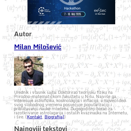
Autor
Milan Milošević
Urednik i vlasnik sajta. Doktorirao teorijsku fiziku na
Prirodno-matematičkom fakultetu u Nišu. Najviše ga
interesuje astrofizika, kosmologija i inflacija, a najveći deo
svog slobodnog vremena posvećuje popularizaciji i
približavanju nauke mladima. Dugogodišnji borac za
razotkrivanje astrolagarija i ostalih kvazinauka na Internetu,
i šire. (
Kontakt
,
Biografija)
)
Najnoviji tekstovi