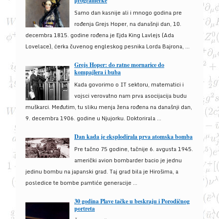
programerke
Samo dan kasnije ali i mnogo godina pre
rođenja Grejs Hoper, na današnji dan, 10.
decembra 1815. godine rođena je Ejda King Lavlejs (Ada
Lovelace), ćerka čuvenog engleskog pesnika Lorda Bajrona, ...
Grejs Hoper: do ratne mornarice do
kompajlera i buba
Kada govorimo o IT sektoru, matematici i
vojsci verovatno nam prva asocijacija budu
muškarci. Međutim, tu sliku menja žena rođena na današnji dan,
9. decembra 1906. godine u Njujorku. Doktorirala ...
Dan kada je eksplodirala prva atomska bomba
Pre tačno 75 godine, tačnije 6. avgusta 1945.
američki avion bombarder bacio je jednu
jedinu bombu na japanski grad. Taj grad bila je Hirošima, a
posledice te bombe pamtiće generacije ...
30 godina Plave tačke u beskraju i Porodičnog
portreta