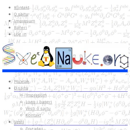
Kontakt
O sajtu
Impresum
Baneri
Log in
Početak
O sajtu
Impresum
Logo i baneri
Vesti o sajtu
Kontakt
Vesti
Događaji