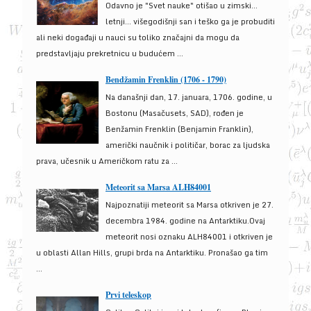
Odavno je "Svet nauke" otišao u zimski...
letnji... višegodišnji san i teško ga je probuditi
ali neki događaji u nauci su toliko značajni da mogu da
predstavljaju prekretnicu u budućem ...
Bendžamin Frenklin (1706 - 1790)
Na današnji dan, 17. januara, 1706. godine, u
Bostonu (Masačusets, SAD), rođen je
Benžamin Frenklin (Benjamin Franklin),
američki naučnik i političar, borac za ljudska
prava, učesnik u Američkom ratu za ...
Meteorit sa Marsa ALH84001
Najpoznatiji meteorit sa Marsa otkriven je 27.
decembra 1984. godine na Antarktiku.Ovaj
meteorit nosi oznaku ALH84001 i otkriven je
u oblasti Allan Hills, grupi brda na Antarktiku. Pronašao ga tim
...
Prvi teleskop