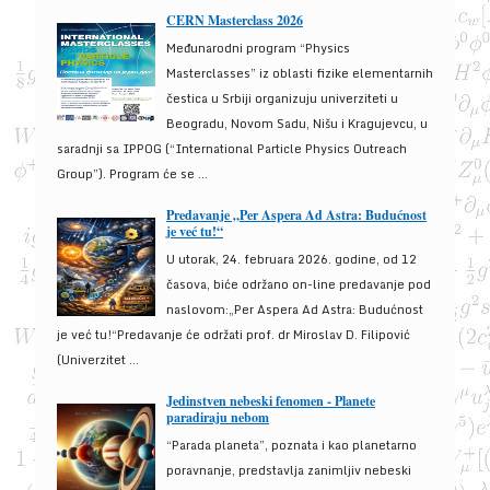
CERN Masterclass 2026
Međunarodni program “Physics
Masterclasses” iz oblasti fizike elementarnih
čestica u Srbiji organizuju univerziteti u
Beogradu, Novom Sadu, Nišu i Kragujevcu, u
saradnji sa IPPOG (“International Particle Physics Outreach
Group”). Program će se ...
Predavanje „Per Aspera Ad Astra: Budućnost
je već tu!“
U utorak, 24. februara 2026. godine, od 12
časova, biće održano on-line predavanje pod
naslovom:„Per Aspera Ad Astra: Budućnost
je već tu!“Predavanje će održati prof. dr Miroslav D. Filipović
(Univerzitet ...
Jedinstven nebeski fenomen - Planete
paradiraju nebom
“Parada planeta”, poznata i kao planetarno
poravnanje, predstavlja zanimljiv nebeski