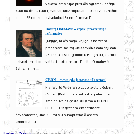
vekova, crne rupe privlače ogromnu pažnju
kako naučnika tako i javnosti, kroz popularne tekstove, različite
ideje i SF romane i (visokobudžetne) filmove.Do ...
Dositej Obradović – srpski prosvetitelj i
reformator
„Knjige, braćo moja, knjige, a ne zvona i
praporce!“Dositej ObradovićNa današnji dan
28. marta 1811. godine u Beogradu je umro
najveći srpski prosvetitelj i reformator – Dositej Obradović.
Sahranjen je ...
CERN – mesto gde je nastao “Internet”
Prvi World Wide Web Logo (Autor: Robert
Cailliau)Prethodnih nekoliko godina imali
smo prilike da često slušamo o CERN-u,
LHC-u - i "najvećem eksperimentu
čovečanstva", ulasku Srbije u punopravno članstvo,
akceleratoru, ...
Home
»
O sajtu
»
Srećni praznici :)