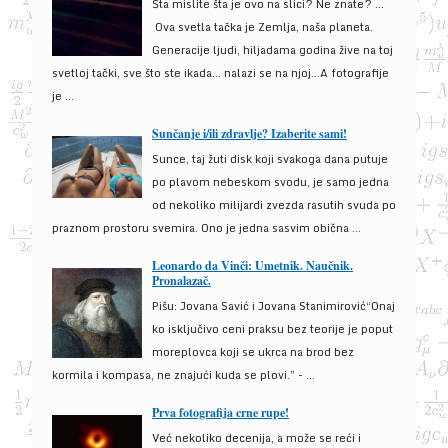
Šta mislite šta je ovo na slici? Ne znate? …
Ova svetla tačka je Zemlja, naša planeta.
Generacije ljudi, hiljadama godina žive na toj
svetloj tački, sve što ste ikada… nalazi se na njoj…A fotografije
je ...
Sunčanje i/ili zdravlje? Izaberite sami!
Sunce, taj žuti disk koji svakoga dana putuje
po plavom nebeskom svodu, je samo jedna
od nekoliko milijardi zvezda rasutih svuda po
praznom prostoru svemira. Ono je jedna sasvim obična ...
Leonardo da Vinči: Umetnik. Naučnik.
Pronalazač.
Pišu: Jovana Savić i Jovana Stanimirović“Onaj
ko isključivo ceni praksu bez teorije je poput
moreplovca koji se ukrca na brod bez
kormila i kompasa, ne znajući kuda se plovi.” - ...
Prva fotografija crne rupe!
Već nekoliko decenija, a može se reći i