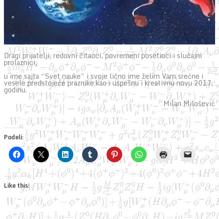
Dragi prijatelji, redovni čitaoci, povremeni posetioci i slučajni
prolaznici,
u ime sajta “Svet nauke” i svoje lično ime želim Vam srećne i
vesele predstojeće praznike kao i uspešnu i kreativnu novu 2017.
godinu.
Milan Milošević
Podeli:
Like this: