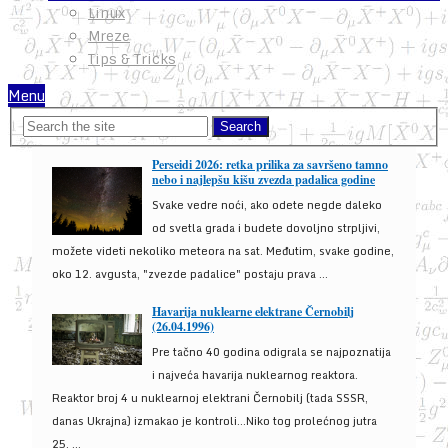
Linux
Mreze
Tips & Tricks
Menu
Perseidi 2026: retka prilika za savršeno tamno
nebo i najlepšu kišu zvezda padalica godine
Svake vedre noći, ako odete negde daleko
od svetla grada i budete dovoljno strpljivi,
možete videti nekoliko meteora na sat. Međutim, svake godine,
oko 12. avgusta, "zvezde padalice" postaju prava ...
Havarija nuklearne elektrane Černobilj
(26.04.1996)
Pre tačno 40 godina odigrala se najpoznatija
i najveća havarija nuklearnog reaktora.
Reaktor broj 4 u nuklearnoj elektrani Černobilj (tada SSSR,
danas Ukrajna) izmakao je kontroli...Niko tog prolećnog jutra
25. ...