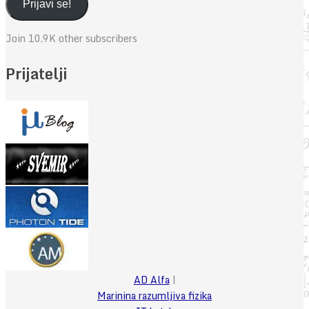
adresa
Prijavi se!
Join 10.9K other subscribers
Prijatelji
AD Alfa
|
Marinina razumljiva fizika