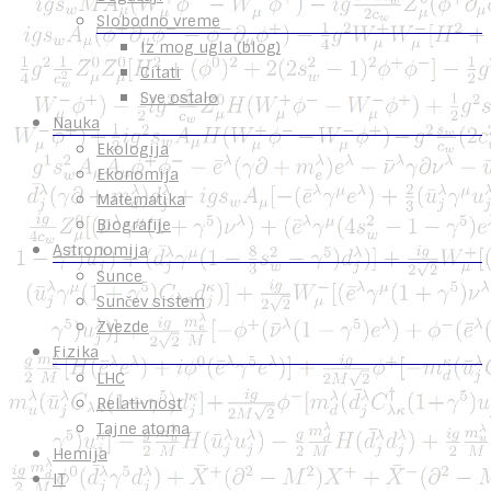
Slobodno vreme
Iz mog ugla (blog)
Citati
Sve ostalo
Nauka
Ekologija
Ekonomija
Matematika
Biografije
Astronomija
Sunce
Sunčev sistem
Zvezde
Fizika
LHC
Relativnost
Tajne atoma
Hemija
IT