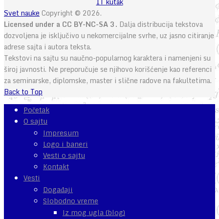
IT kutak
Svet nauke
Copyright © 2026.
Licensed under a CC BY-NC-SA 3.
Dalja distribucija tekstova
dozvoljena je isključivo u nekomercijalne svrhe, uz jasno citiranje
adrese sajta i autora teksta.
Tekstovi na sajtu su naučno-popularnog karaktera i namenjeni su
široj javnosti. Ne preporučuje se njihovo korišćenje kao referenci
za seminarske, diplomske, master i slične radove na fakultetima.
Back to Top
Početak
O sajtu
Impresum
Logo i baneri
Vesti o sajtu
Kontakt
Vesti
Događaji
Slobodno vreme
Iz mog ugla (blog)