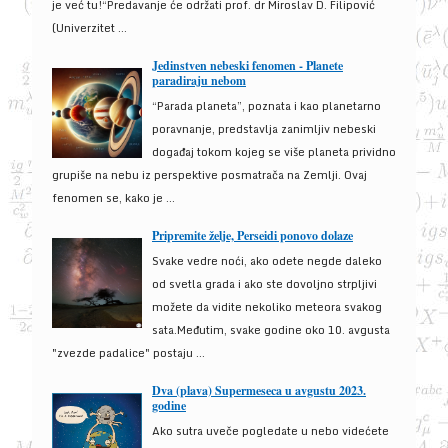
je već tu!“Predavanje će održati prof. dr Miroslav D. Filipović
(Univerzitet ...
Jedinstven nebeski fenomen - Planete
paradiraju nebom
“Parada planeta”, poznata i kao planetarno
poravnanje, predstavlja zanimljiv nebeski
događaj tokom kojeg se više planeta prividno
grupiše na nebu iz perspektive posmatrača na Zemlji. Ovaj
fenomen se, kako je ...
Pripremite želje, Perseidi ponovo dolaze
Svake vedre noći, ako odete negde daleko
od svetla grada i ako ste dovoljno strpljivi
možete da vidite nekoliko meteora svakog
sata.Međutim, svake godine oko 10. avgusta
"zvezde padalice" postaju ...
Dva (plava) Supermeseca u avgustu 2023.
godine
Ako sutra uveče pogledate u nebo videćete