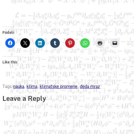
Podeli:
Like this:
Tags:
nauka
,
klima
,
klimatske promene
,
deda mraz
Leave a Reply