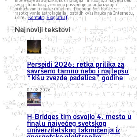
interesuje astrofizika, kosmologija i inflacija, a najveći deo
svog slobodnog vremena posvećuje popularizaciji i
približavanju nauke mladima. Dugogodišnji borac za
razotkrivanje astrolagarija i ostalih kvazinauka na Internetu,
i šire. (
Kontakt
,
Biografija)
)
Najnoviji tekstovi
Perseidi 2026: retka prilika za
savršeno tamno nebo i najlepšu
“kišu zvezda padalica” godine
07.08.2026.
H-Bridges tim osvojio 4. mesto u
finalu najvećeg svetskog
univerzitetskog takmičenja iz
energetske elektronike