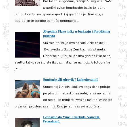
Pre tačno 75 godine, tačnije 6. avgusta 1945.
američki avion bombarder bacio je jednu
jedinu bombu na japanski grad. Taj grad bila je Hirošima, a
posledice te bombe pamtiće generacije ...
30 godina Plave tačke u beskraju i Porodičnog
portreta
Šta mislite šta je ovo na slici? Ne znate? …
Ova svetla tačka je Zemlja, naša planeta.
Generacije ljudi, hiljadama godina žive na toj
svetloj tački, sve što ste ikada… nalazi se na njoj…A fotografije
je ...
Sunčanje i/ili zdravlje? Izaberite sami!
Sunce, taj žuti disk koji svakoga dana putuje
po plavom nebeskom svodu, je samo jedna
od nekoliko milijardi zvezda rasutih svuda po
praznom prostoru svemira. Ono je jedna sasvim obična ...
Leonardo da Vinči: Umetnik. Naučnik.
Pronalazač.