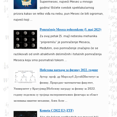
Supermesec, najveći Mesec u mnogo
godina! Bićete svedok spektakularnog
prizora kakav se retko viđa na nebu, pun Mesec će biti ogroman,
najveći koji ...
Pomračenje Meseca polusenkom (5. maj 2023)
Za ovaj petak (5. maj) nebeska mehanika
“pripremila” je pomračenje Meseca,
Međutim, ovo pomračenje značajno će se
razlikovati od onih atraktivnih delimičnih i totalnih pomračenja
Meseca koja smo posmatrali tokom ...
Нобелова награда за физику 2022. године
Аутор: проф. др Мирољуб Дугић(Институт за
физику, Природно-математички факултет,
Универзитет у Крагујевцу)Нобелову награду за физику за 2022.
годину поделила су тројица експерименталних физичара за област
заснивања квантне механике, Ален Аспе ...
Kometa C/2022 E3 (ZTF)