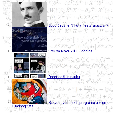
Zbog čega je Nikola Tesla značajan?
Srećna Nova 2015. godina
Dobrodošli u nauku
Razvoj svemirskih programa u vreme
Hladnog rata