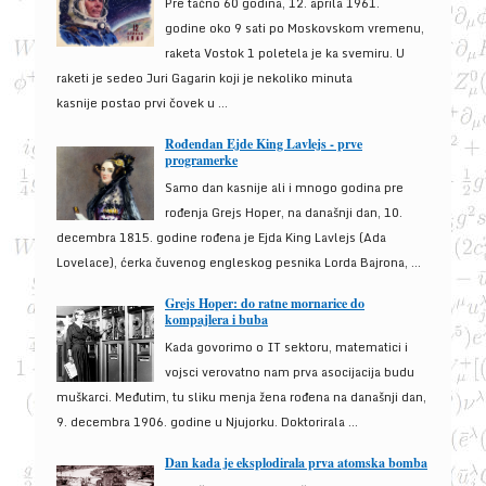
Pre tačno 60 godina, 12. aprila 1961.
godine oko 9 sati po Moskovskom vremenu,
raketa Vostok 1 poletela je ka svemiru. U
raketi je sedeo Juri Gagarin koji je nekoliko minuta
kasnije postao prvi čovek u ...
Rođendan Ejde King Lavlejs - prve
programerke
Samo dan kasnije ali i mnogo godina pre
rođenja Grejs Hoper, na današnji dan, 10.
decembra 1815. godine rođena je Ejda King Lavlejs (Ada
Lovelace), ćerka čuvenog engleskog pesnika Lorda Bajrona, ...
Grejs Hoper: do ratne mornarice do
kompajlera i buba
Kada govorimo o IT sektoru, matematici i
vojsci verovatno nam prva asocijacija budu
muškarci. Međutim, tu sliku menja žena rođena na današnji dan,
9. decembra 1906. godine u Njujorku. Doktorirala ...
Dan kada je eksplodirala prva atomska bomba