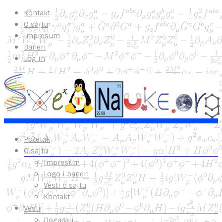
Kontakt
O sajtu
Impresum
Baneri
Log in
Početak
O sajtu
Impresum
Logo i baneri
Vesti o sajtu
Kontakt
Vesti
Događaji