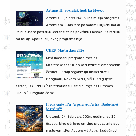
Artemis II: povratak ljudi ka Mesecu
Artemis II je prva NASA-ina misija programa
Artemis sa ljudskom posadom i ključni korak
ka budućem povratku astronauta na površinu Meseca. Za razliku
od misija Apollo, cilj ovog programa nije ...
CERN Masterclass 2026
Međunarodni program “Physics
Masterclasses” iz oblasti fizike elementarnih
čestica u Srbiji organizuju univerziteti u
Beogradu, Novom Sadu, Nišu i Kragujevcu, u
saradnji sa IPPOG (“International Particle Physics Outreach
Group”). Program će se ...
Predavanje „Per Aspera Ad Astra: Budućnost
je već tu!“
U utorak, 24. februara 2026. godine, od 12
časova, biće održano on-line predavanje pod
naslovom:„Per Aspera Ad Astra: Budućnost