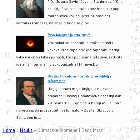
Pišu: Jovana Savić i Jovana Stanimirović“Onaj
ko isključivo ceni praksu bez teorije je poput
moreplovca koji se ukrca na brod bez
kormila i kompasa, ne znajući kuda se plovi.” - ...
Prva fotografija crne rupe!
Već nekoliko decenija, a može se reći i
vekova, crne rupe privlače ogromnu pažnju
kako naučnika tako i javnosti, kroz popularne tekstove, različite
ideje i SF romane i (visokobudžetne) filmove.Do ...
Dositej Obradović – srpski prosvetitelj i
reformator
„Knjige, braćo moja, knjige, a ne zvona i
praporce!“Dositej ObradovićNa današnji dan
28. marta 1811. godine u Beogradu je umro
najveći srpski prosvetitelj i reformator – Dositej Obradović.
Sahranjen je ...
Home
»
Nauka
»
Klimatske promene i Deda Mraz