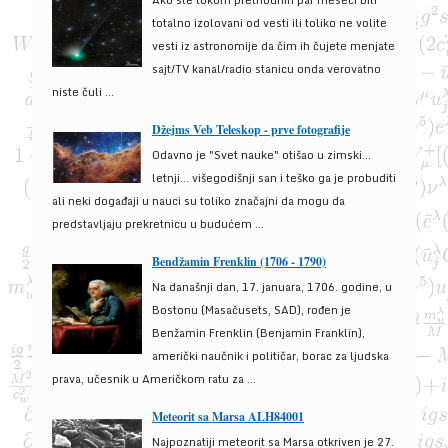
Ako ste tokom prethodnih par meseci bili
totalno izolovani od vesti ili toliko ne volite
vesti iz astronomije da čim ih čujete menjate
sajt/TV kanal/radio stanicu onda verovatno
niste čuli ...
Džejms Veb Teleskop - prve fotografije
Odavno je "Svet nauke" otišao u zimski...
letnji... višegodišnji san i teško ga je probuditi
ali neki događaji u nauci su toliko značajni da mogu da
predstavljaju prekretnicu u budućem ...
Bendžamin Frenklin (1706 - 1790)
Na današnji dan, 17. januara, 1706. godine, u
Bostonu (Masačusets, SAD), rođen je
Benžamin Frenklin (Benjamin Franklin),
američki naučnik i političar, borac za ljudska
prava, učesnik u Američkom ratu za ...
Meteorit sa Marsa ALH84001
Najpoznatiji meteorit sa Marsa otkriven je 27.