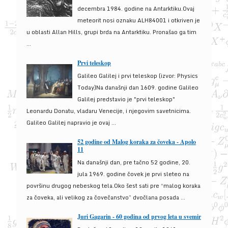
decembra 1984. godine na Antarktiku.Ovaj
meteorit nosi oznaku ALH84001 i otkriven je
u oblasti Allan Hills, grupi brda na Antarktiku. Pronašao ga tim
...
Prvi teleskop
Galileo Galilej i prvi teleskop (izvor: Physics
Today)Na današnji dan 1609. godine Galileo
Galilej predstavio je "prvi teleskop"
Leonardu Donatu, vladaru Venecije, i njegovim savetnicima.
Galileo Galilej napravio je ovaj ...
52 godine od Malog koraka za čoveka - Apolo
11
Na današnji dan, pre tačno 52 godine, 20.
jula 1969. godine čovek je prvi sleteo na
površinu drugog nebeskog tela.Oko šest sati pre “malog koraka
za čoveka, ali velikog za čovečanstvo” dvočlana posada ...
Juri Gagarin - 60 godina od prvog leta u svemir