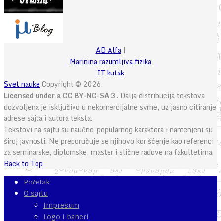
AD Alfa
|
Marinina razumljiva fizika
IT kutak
Svet nauke
Copyright © 2026.
Licensed under a CC BY-NC-SA 3.
Dalja distribucija tekstova
dozvoljena je isključivo u nekomercijalne svrhe, uz jasno citiranje
adrese sajta i autora teksta.
Tekstovi na sajtu su naučno-popularnog karaktera i namenjeni su
široj javnosti. Ne preporučuje se njihovo korišćenje kao referenci
za seminarske, diplomske, master i slične radove na fakultetima.
Back to Top
Početak
O sajtu
Impresum
Logo i baneri