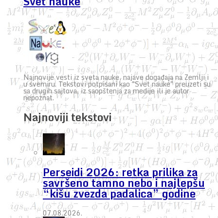
Svet nauke
Najnovije vesti iz sveta nauke, najave događaja na Zemlji i
u svemiru. Tekstovi potpisani kao "Svet nauke" preuzeti su
sa drugih sajtova, iz saopštenja za medije ili je autor
nepoznat.
Najnoviji tekstovi
Perseidi 2026: retka prilika za
savršeno tamno nebo i najlepšu
“kišu zvezda padalica” godine
07.08.2026.