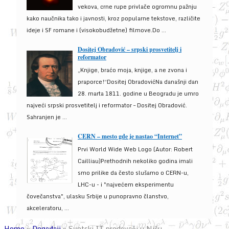
vekova, crne rupe privlače ogromnu pažnju
kako naučnika tako i javnosti, kroz popularne tekstove, različite
ideje i SF romane i (visokobudžetne) filmove.Do ...
Dositej Obradović – srpski prosvetitelj i
reformator
„Knjige, braćo moja, knjige, a ne zvona i
praporce!“Dositej ObradovićNa današnji dan
28. marta 1811. godine u Beogradu je umro
najveći srpski prosvetitelj i reformator – Dositej Obradović.
Sahranjen je ...
CERN – mesto gde je nastao “Internet”
Prvi World Wide Web Logo (Autor: Robert
Cailliau)Prethodnih nekoliko godina imali
smo prilike da često slušamo o CERN-u,
LHC-u - i "najvećem eksperimentu
čovečanstva", ulasku Srbije u punopravno članstvo,
akceleratoru, ...
Home
»
Događaji
»
Svetski IT predavači u Nišu