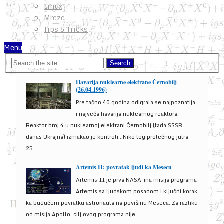
Linux
Mreze
Tips & Tricks
Menu
Havarija nuklearne elektrane Černobilj
(26.04.1996)
Pre tačno 40 godina odigrala se najpoznatija
i najveća havarija nuklearnog reaktora.
Reaktor broj 4 u nuklearnoj elektrani Černobilj (tada SSSR,
danas Ukrajna) izmakao je kontroli...Niko tog prolećnog jutra
25. ...
Artemis II: povratak ljudi ka Mesecu
Artemis II je prva NASA-ina misija programa
Artemis sa ljudskom posadom i ključni korak
ka budućem povratku astronauta na površinu Meseca. Za razliku
od misija Apollo, cilj ovog programa nije ...