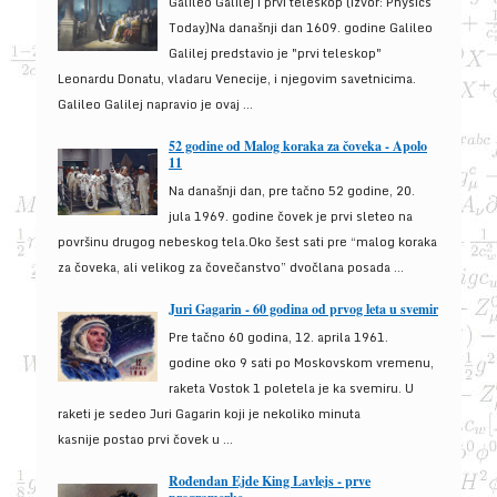
Galileo Galilej i prvi teleskop (izvor: Physics
Today)Na današnji dan 1609. godine Galileo
Galilej predstavio je "prvi teleskop"
Leonardu Donatu, vladaru Venecije, i njegovim savetnicima.
Galileo Galilej napravio je ovaj ...
52 godine od Malog koraka za čoveka - Apolo
11
Na današnji dan, pre tačno 52 godine, 20.
jula 1969. godine čovek je prvi sleteo na
površinu drugog nebeskog tela.Oko šest sati pre “malog koraka
za čoveka, ali velikog za čovečanstvo” dvočlana posada ...
Juri Gagarin - 60 godina od prvog leta u svemir
Pre tačno 60 godina, 12. aprila 1961.
godine oko 9 sati po Moskovskom vremenu,
raketa Vostok 1 poletela je ka svemiru. U
raketi je sedeo Juri Gagarin koji je nekoliko minuta
kasnije postao prvi čovek u ...
Rođendan Ejde King Lavlejs - prve