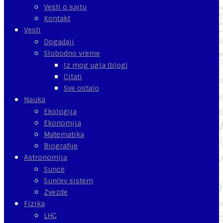
Vesti o sajtu
Kontakt
Vesti
Događaji
Slobodno vreme
Iz mog ugla (blog)
Citati
Sve ostalo
Nauka
Ekologija
Ekonomija
Matematika
Biografije
Astronomija
Sunce
Sunčev sistem
Zvezde
Fizika
LHC