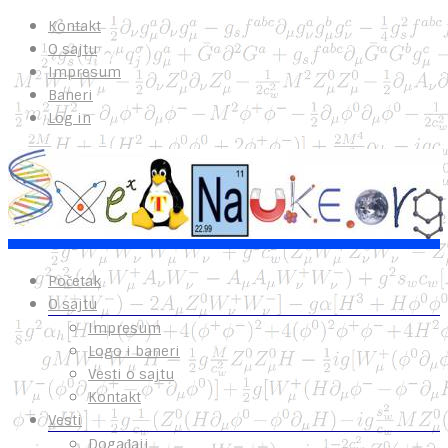
Kontakt
O sajtu
Impresum
Baneri
Log in
Početak
O sajtu
Impresum
Logo i baneri
Vesti o sajtu
Kontakt
Vesti
Događaji