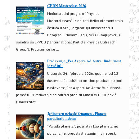
CERN Masterclass 2026
Međunarodni program “Physics
Masterclasses” iz oblasti fizike elementarnih
čestica u Srbiji organizuju univerziteti u
Beogradu, Novom Sadu, Nišu i Kragujevcu, u
saradnji sa IPPOG (“International Particle Physics Outreach
Group”). Program će se ...
Predavanje „Per Aspera Ad Astra: Budućnost
je već tu!“
U utorak, 24. februara 2026. godine, od 12
časova, biće održano on-line predavanje pod
naslovom:„Per Aspera Ad Astra: Budućnost
je već tu!“Predavanje će održati prof. dr Miroslav D. Filipović
(Univerzitet ...
Jedinstven nebeski fenomen - Planete
paradiraju nebom
“Parada planeta”, poznata i kao planetarno
poravnanje, predstavlja zanimljiv nebeski