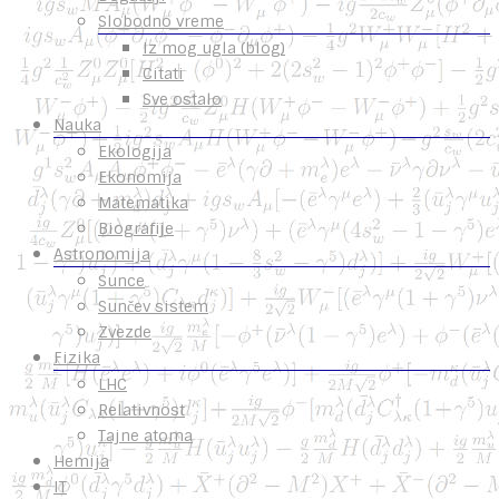
Slobodno vreme
Iz mog ugla (blog)
Citati
Sve ostalo
Nauka
Ekologija
Ekonomija
Matematika
Biografije
Astronomija
Sunce
Sunčev sistem
Zvezde
Fizika
LHC
Relativnost
Tajne atoma
Hemija
IT