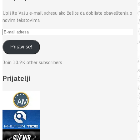
Upišite Vašu e-mail adresu ako želite da dobijate obaveštenja o
novim tekstovima
E-
mail
adresa
Prijavi se!
Join 10.9K other subscribers
Prijatelji