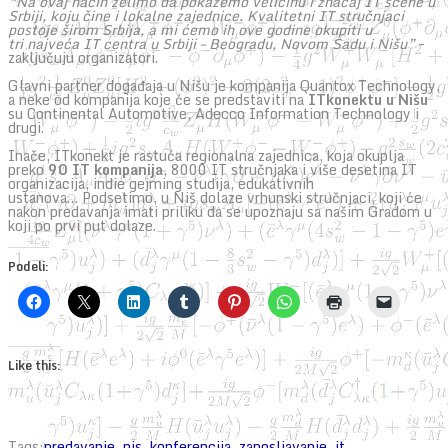
“Na ovaj način želimo da pokažemo veličinu i značaj IT scene u
Srbiji, koju čine i lokalne zajednice. Kvalitetni IT stručnjaci
postoje širom Srbija, a mi ćemo ih ove godine okupiti u
tri najveća IT centra u Srbiji – Beogradu, Novom Sadu i Nišu”
–
zaključuju organizatori.
Glavni partner događaja u Nišu je kompanija Quantox Technology,
a neke od kompanija koje će se predstaviti na
ITkonektu u Nišu
su Continental Automotive, Adecco Information Technology i
drugi.
Inače, ITkonekt je rastuća regionalna zajednica, koja okuplja
preko
90 IT kompanija
, 8000 IT stručnjaka i više desetina IT
organizacija, indie gejming studija, edukativnih
ustanova… Podsetimo, u Niš dolaze vrhunski stručnjaci, koji će
nakon predavanja imati priliku da se upoznaju sa našim Gradom u
koji po prvi put dolaze.
Podeli:
Like this:
Tags:
predavanje
,
nis
,
konferencija
,
zaposljavanje
,
it