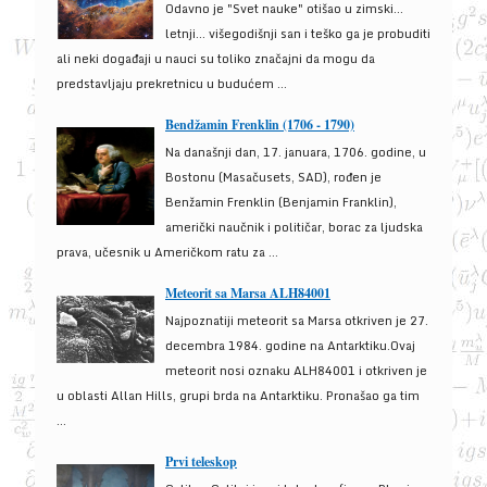
Odavno je "Svet nauke" otišao u zimski...
letnji... višegodišnji san i teško ga je probuditi
ali neki događaji u nauci su toliko značajni da mogu da
predstavljaju prekretnicu u budućem ...
Bendžamin Frenklin (1706 - 1790)
Na današnji dan, 17. januara, 1706. godine, u
Bostonu (Masačusets, SAD), rođen je
Benžamin Frenklin (Benjamin Franklin),
američki naučnik i političar, borac za ljudska
prava, učesnik u Američkom ratu za ...
Meteorit sa Marsa ALH84001
Najpoznatiji meteorit sa Marsa otkriven je 27.
decembra 1984. godine na Antarktiku.Ovaj
meteorit nosi oznaku ALH84001 i otkriven je
u oblasti Allan Hills, grupi brda na Antarktiku. Pronašao ga tim
...
Prvi teleskop