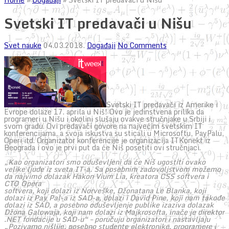
Svetski IT predavači u Nišu
Svet nauke
04.03.2018.
Događaji
No Comments
Svetski IT predavači iz Amerike i
Evrope dolaze 17. aprila u Niš! Ovo je jedinstvena prilika da
programeri u Nišu i okolini slušaju ovakve stručnjake u Srbiji i
svom gradu. Ovi predavači govore na najvećim svetskim IT
konferencijama, a svoja iskustva su sticali u Microsoftu, PayPalu,
Operi itd. Organizator konferencije je organizacija ITKonekt iz
Beograda i ovo je prvi put da će Niš posetiti ovi stručnjaci.
„Kao organizatori smo oduševljeni da će Niš ugostiti ovako
velike ljude iz sveta IT-a. Sa posebnim zadovoljstvom možemo
da najvimo dolazak Hakon Vium Lia, kreatora CSS softvera i
CTO Opera
softvera, koji dolazi iz Norveške, Džonatana Le Blanka, koji
dolazi iz Pay Pal-a iz SAD-a, dolazi i David Pine, koji nam takođe
dolazi iz SAD, a posebno oduševljenje publike izaziva dolazak
Džona Galowaja, koji nam dolazi iz Majkrosofta, inače je direktor
.NET fondacije u SAD-u“ – poručuju organizatori i nastavljaju
„Pozivamo nišlije, posebno studente elektronike, programere i