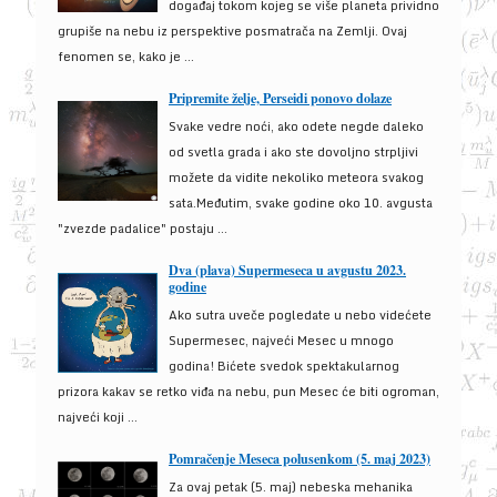
događaj tokom kojeg se više planeta prividno
grupiše na nebu iz perspektive posmatrača na Zemlji. Ovaj
fenomen se, kako je ...
Pripremite želje, Perseidi ponovo dolaze
Svake vedre noći, ako odete negde daleko
od svetla grada i ako ste dovoljno strpljivi
možete da vidite nekoliko meteora svakog
sata.Međutim, svake godine oko 10. avgusta
"zvezde padalice" postaju ...
Dva (plava) Supermeseca u avgustu 2023.
godine
Ako sutra uveče pogledate u nebo videćete
Supermesec, najveći Mesec u mnogo
godina! Bićete svedok spektakularnog
prizora kakav se retko viđa na nebu, pun Mesec će biti ogroman,
najveći koji ...
Pomračenje Meseca polusenkom (5. maj 2023)
Za ovaj petak (5. maj) nebeska mehanika