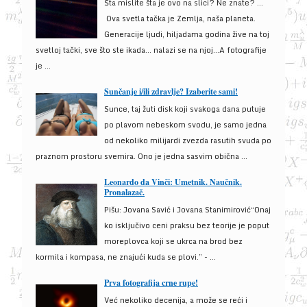
Šta mislite šta je ovo na slici? Ne znate? …
Ova svetla tačka je Zemlja, naša planeta.
Generacije ljudi, hiljadama godina žive na toj
svetloj tački, sve što ste ikada… nalazi se na njoj…A fotografije
je ...
Sunčanje i/ili zdravlje? Izaberite sami!
Sunce, taj žuti disk koji svakoga dana putuje
po plavom nebeskom svodu, je samo jedna
od nekoliko milijardi zvezda rasutih svuda po
praznom prostoru svemira. Ono je jedna sasvim obična ...
Leonardo da Vinči: Umetnik. Naučnik.
Pronalazač.
Pišu: Jovana Savić i Jovana Stanimirović“Onaj
ko isključivo ceni praksu bez teorije je poput
moreplovca koji se ukrca na brod bez
kormila i kompasa, ne znajući kuda se plovi.” - ...
Prva fotografija crne rupe!
Već nekoliko decenija, a može se reći i