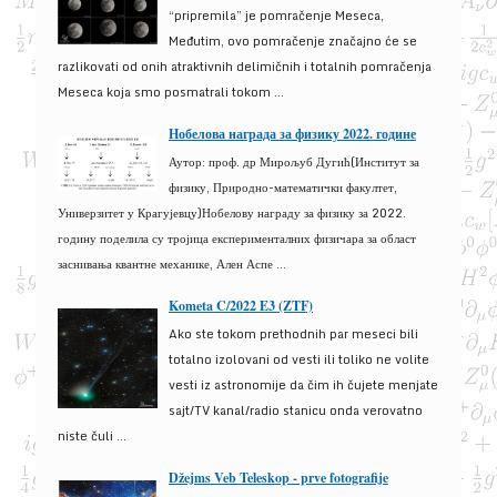
“pripremila” je pomračenje Meseca,
Međutim, ovo pomračenje značajno će se
razlikovati od onih atraktivnih delimičnih i totalnih pomračenja
Meseca koja smo posmatrali tokom ...
Нобелова награда за физику 2022. године
Аутор: проф. др Мирољуб Дугић(Институт за
физику, Природно-математички факултет,
Универзитет у Крагујевцу)Нобелову награду за физику за 2022.
годину поделила су тројица експерименталних физичара за област
заснивања квантне механике, Ален Аспе ...
Kometa C/2022 E3 (ZTF)
Ako ste tokom prethodnih par meseci bili
totalno izolovani od vesti ili toliko ne volite
vesti iz astronomije da čim ih čujete menjate
sajt/TV kanal/radio stanicu onda verovatno
niste čuli ...
Džejms Veb Teleskop - prve fotografije