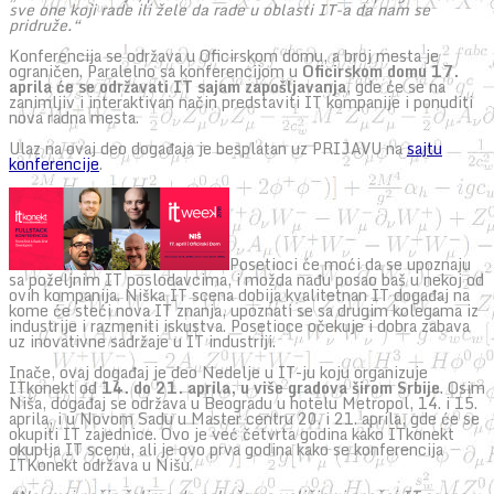
sve one koji rade ili žele da rade u oblasti IT-a da nam se
pridruže.“
Konferencija se održava u Oficirskom domu, a broj mesta je
ograničen. Paralelno sa konferencijom u
Oficirskom domu 17.
aprila će se održavati IT sajam zapošljavanja
, gde će se na
zanimljiv i interaktivan način predstaviti IT kompanije i ponuditi
nova radna mesta.
Ulaz na ovaj deo događaja je besplatan uz PRIJAVU na
sajtu
konferencije
.
Posetioci će moći da se upoznaju
sa poželjnim IT poslodavcima, i možda nađu posao baš u nekoj od
ovih kompanija. Niška IT scena dobija kvalitetnan IT događaj na
kome će steći nova IT znanja, upoznati se sa drugim kolegama iz
industrije i razmeniti iskustva. Posetioce očekuje i dobra zabava
uz inovativne sadržaje u IT industriji.
Inače, ovaj događaj je deo Nedelje u IT-ju koju organizuje
ITkonekt od
14. do 21. aprila, u više gradova širom Srbije
. Osim
Niša, događaj se održava u Beogradu u hotelu Metropol, 14. i 15.
aprila, i u Novom Sadu u Master centru 20. i 21. aprila, gde će se
okupiti IT zajednice. Ovo je već četvrta godina kako ITkonekt
okuplja IT scenu, ali je ovo prva godina kako se konferencija
ITKonekt održava u Nišu.