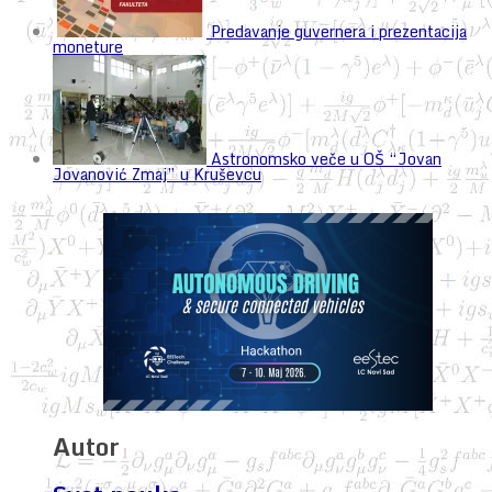
Predavanje guvernera i prezentacija
moneture
Astronomsko veče u OŠ “Jovan
Jovanović Zmaj” u Kruševcu
Autor