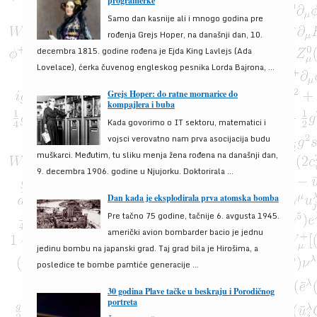
programerke
Samo dan kasnije ali i mnogo godina pre
rođenja Grejs Hoper, na današnji dan, 10.
decembra 1815. godine rođena je Ejda King Lavlejs (Ada
Lovelace), ćerka čuvenog engleskog pesnika Lorda Bajrona, ...
Grejs Hoper: do ratne mornarice do
kompajlera i buba
Kada govorimo o IT sektoru, matematici i
vojsci verovatno nam prva asocijacija budu
muškarci. Međutim, tu sliku menja žena rođena na današnji dan,
9. decembra 1906. godine u Njujorku. Doktorirala ...
Dan kada je eksplodirala prva atomska bomba
Pre tačno 75 godine, tačnije 6. avgusta 1945.
američki avion bombarder bacio je jednu
jedinu bombu na japanski grad. Taj grad bila je Hirošima, a
posledice te bombe pamtiće generacije ...
30 godina Plave tačke u beskraju i Porodičnog
portreta