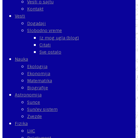
Vesti o sajtu
Kontakt
Vesti
Događaji
Slobodno vreme
Iz mog ugla (blog)
Citati
Sve ostalo
Nauka
Ekologija
Ekonomija
Matematika
Biografije
Astronomija
Sunce
Sunčev sistem
Zvezde
Fizika
LHC
Relativnost