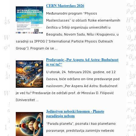
CERN Masterclass 2026
Međunarodni program “Physics
Masterclasses” iz oblasti fizike elementarnih
čestica u Srbiji organizuju univerziteti u
Beogradu, Novom Sadu, Nišu i Kragujevcu, u
saradnji sa IPPOG (“International Particle Physics Outreach
Group”). Program će se ...
Predavanje „Per Aspera Ad Astra: Budućnost
je već tu!“
U utorak, 24. februara 2026. godine, od 12
časova, biće održano on-line predavanje pod
naslovom:„Per Aspera Ad Astra: Budućnost
je već tu!“Predavanje će održati prof. dr Miroslav D. Filipović
(Univerzitet ...
Jedinstven nebeski fenomen - Planete
paradiraju nebom
“Parada planeta”, poznata i kao planetarno
poravnanje, predstavlja zanimljiv nebeski