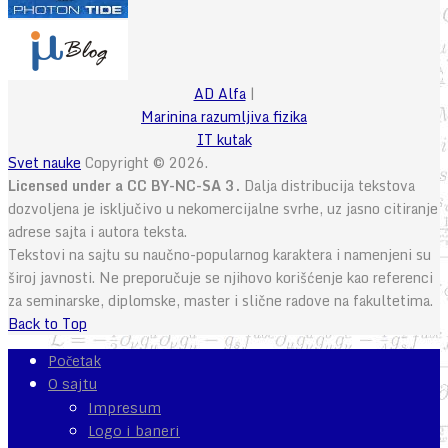
AD Alfa
|
Marinina razumljiva fizika
IT kutak
Svet nauke
Copyright © 2026.
Licensed under a CC BY-NC-SA 3.
Dalja distribucija tekstova
dozvoljena je isključivo u nekomercijalne svrhe, uz jasno citiranje
adrese sajta i autora teksta.
Tekstovi na sajtu su naučno-popularnog karaktera i namenjeni su
široj javnosti. Ne preporučuje se njihovo korišćenje kao referenci
za seminarske, diplomske, master i slične radove na fakultetima.
Back to Top
Početak
O sajtu
Impresum
Logo i baneri