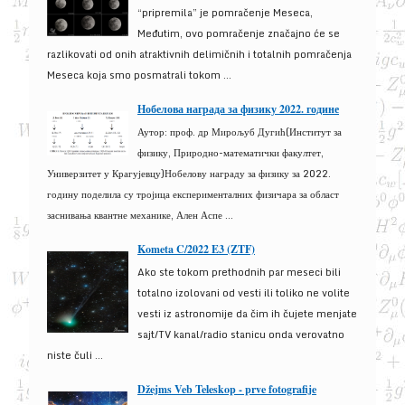
“pripremila” je pomračenje Meseca,
Međutim, ovo pomračenje značajno će se
razlikovati od onih atraktivnih delimičnih i totalnih pomračenja
Meseca koja smo posmatrali tokom ...
Нобелова награда за физику 2022. године
Аутор: проф. др Мирољуб Дугић(Институт за
физику, Природно-математички факултет,
Универзитет у Крагујевцу)Нобелову награду за физику за 2022.
годину поделила су тројица експерименталних физичара за област
заснивања квантне механике, Ален Аспе ...
Kometa C/2022 E3 (ZTF)
Ako ste tokom prethodnih par meseci bili
totalno izolovani od vesti ili toliko ne volite
vesti iz astronomije da čim ih čujete menjate
sajt/TV kanal/radio stanicu onda verovatno
niste čuli ...
Džejms Veb Teleskop - prve fotografije