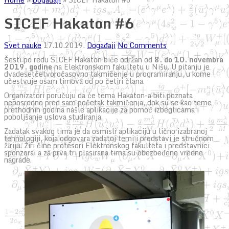
SICEF Hakaton #6
Svet nauke
17.10.2019.
Događaji
No Comments
Šesti po redu SICEF Hakaton biće održan od
8. do 10. novembra
2019. godine
na Elektronskom fakultetu u Nišu. U pitanju je
dvadesetčetvoročasovno takmičenje u programiranju, u kome
učestvuje osam timova od po četiri člana.
Organizatori poručuju da će tema Hakaton-a biti poznata
neposredno pred sam početak takmičenja, dok su se kao teme
prethodnih godina našle aplikacije za pomoć izbeglicama i
poboljšanje uslova studiranja.
Zadatak svakog tima je da osmisli aplikaciju u lično izabranoj
tehnologiji, koja odgovara zadatoj temi i predstavi je stručnom
žiriju. Žiri čine profesori Elektronskog fakulteta i predstavnici
sponzora, a za prva tri plasirana tima su obezbeđene vredne
nagrade.