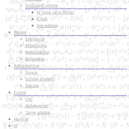
Slobodno vreme
Iz mog ugla (blog)
Citati
Sve ostalo
Nauka
Ekologija
Ekonomija
Matematika
Biografije
Astronomija
Sunce
Sunčev sistem
Zvezde
Fizika
LHC
Relativnost
Tajne atoma
Hemija
IT