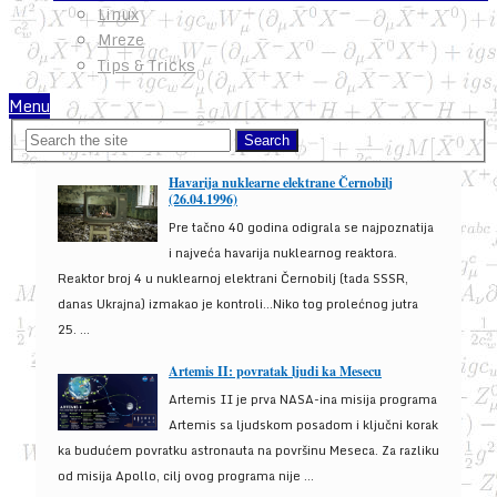
Linux
Mreze
Tips & Tricks
Menu
Havarija nuklearne elektrane Černobilj
(26.04.1996)
Pre tačno 40 godina odigrala se najpoznatija
i najveća havarija nuklearnog reaktora.
Reaktor broj 4 u nuklearnoj elektrani Černobilj (tada SSSR,
danas Ukrajna) izmakao je kontroli...Niko tog prolećnog jutra
25. ...
Artemis II: povratak ljudi ka Mesecu
Artemis II je prva NASA-ina misija programa
Artemis sa ljudskom posadom i ključni korak
ka budućem povratku astronauta na površinu Meseca. Za razliku
od misija Apollo, cilj ovog programa nije ...