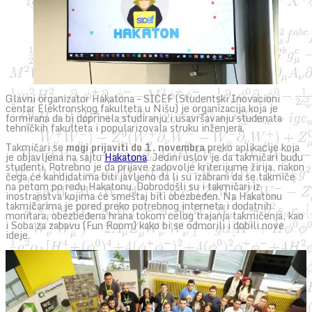
Glavni organizator Hakatona – SICEF (Studentski Inovacioni
centar Elektronskog fakulteta u Nišu) je organizacija koja je
formirana da bi doprinela studiranju i usavršavanju studenata
tehničkih fakulteta i popularizovala struku inženjera.
Takmičari se
mogi prijaviti do 1. novembra
preko aplikacije koja
je objavljena na sajtu
Hakatona
. Jedini uslov je da takmičari budu
studenti. Potrebno je da prijave zadovolje kriterijume žirija, nakon
čega će kandidatima biti javljeno da li su izabrani da se takmiče
na petom po redu Hakatonu. Dobrodošli su i takmičari iz
inostranstva kojima će smeštaj biti obezbeđen. Na Hakatonu
takmičarima je pored preko potrebnog interneta i dodatnih
monitara, obezbeđena hrana tokom celog trajanja takmičenja, kao
i Soba za zabavu (Fun Room) kako bi se odmorili i dobili nove
ideje.