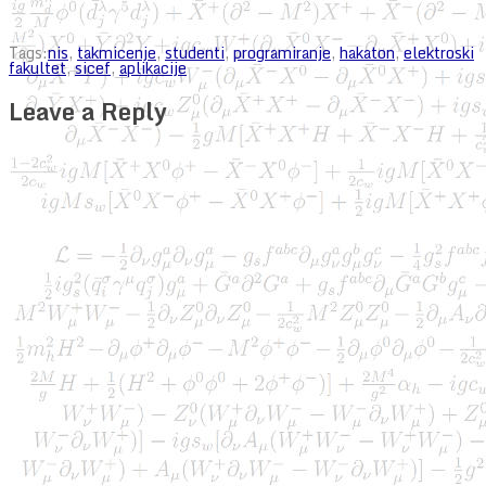
Tags:
nis
,
takmicenje
,
studenti
,
programiranje
,
hakaton
,
elektroski
fakultet
,
sicef
,
aplikacije
Leave a Reply