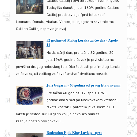
Galileo Galilej i prvi teleskop (izvor: Physics
Today)Na današnji dan 1609. godine Galileo
Galilej predstavio je "prvi teleskop"
Leonardu Donatu, vladaru Venecije, i njegovim savetnicima.
Galileo Galilej napravio je ovaj ...
52 godine od Malog koraka za čoveka - Apolo
11
Na današnji dan, pre tačno 52 godine, 20.
jula 1969. godine čovek je prvi sleteo na
površinu drugog nebeskog tela.Oko šest sati pre “malog koraka
za čoveka, ali velikog za čovečanstvo” dvočlana posada ...
Juri Gagarin - 60 godina od prvog leta u svemir
Pre tačno 60 godina, 12. aprila 1961.
godine oko 9 sati po Moskovskom vremenu,
raketa Vostok 1 poletela je ka svemiru. U
raketi je sedeo Juri Gagarin koji je nekoliko minuta
kasnije postao prvi čovek u ...
Rođendan Ejde King Lavlejs - prve