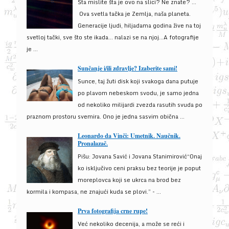
Šta mislite šta je ovo na slici? Ne znate? …
Ova svetla tačka je Zemlja, naša planeta.
Generacije ljudi, hiljadama godina žive na toj
svetloj tački, sve što ste ikada… nalazi se na njoj…A fotografije
je ...
Sunčanje i/ili zdravlje? Izaberite sami!
Sunce, taj žuti disk koji svakoga dana putuje
po plavom nebeskom svodu, je samo jedna
od nekoliko milijardi zvezda rasutih svuda po
praznom prostoru svemira. Ono je jedna sasvim obična ...
Leonardo da Vinči: Umetnik. Naučnik.
Pronalazač.
Pišu: Jovana Savić i Jovana Stanimirović“Onaj
ko isključivo ceni praksu bez teorije je poput
moreplovca koji se ukrca na brod bez
kormila i kompasa, ne znajući kuda se plovi.” - ...
Prva fotografija crne rupe!
Već nekoliko decenija, a može se reći i