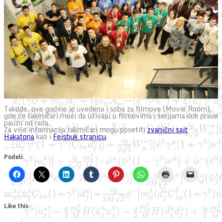
Takođe, ove godine je uvedena i soba za filmove (Movie Room),
gde će takmičari moći da uživaju u filmovima i serijama dok prave
pauzu od rada.
Za više informacija takmičari mogu posetiti
zvanični sajt
Hakatona
kao i
Fejsbuk stranicu
.
Podeli:
Like this: