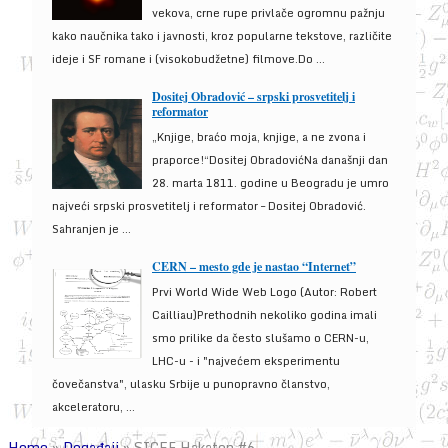
vekova, crne rupe privlače ogromnu pažnju
kako naučnika tako i javnosti, kroz popularne tekstove, različite
ideje i SF romane i (visokobudžetne) filmove.Do ...
Dositej Obradović – srpski prosvetitelj i
reformator
„Knjige, braćo moja, knjige, a ne zvona i
praporce!“Dositej ObradovićNa današnji dan
28. marta 1811. godine u Beogradu je umro
najveći srpski prosvetitelj i reformator – Dositej Obradović.
Sahranjen je ...
CERN – mesto gde je nastao “Internet”
Prvi World Wide Web Logo (Autor: Robert
Cailliau)Prethodnih nekoliko godina imali
smo prilike da često slušamo o CERN-u,
LHC-u - i "najvećem eksperimentu
čovečanstva", ulasku Srbije u punopravno članstvo,
akceleratoru, ...
Home
»
Događaji
»
SICEF Hakaton #6