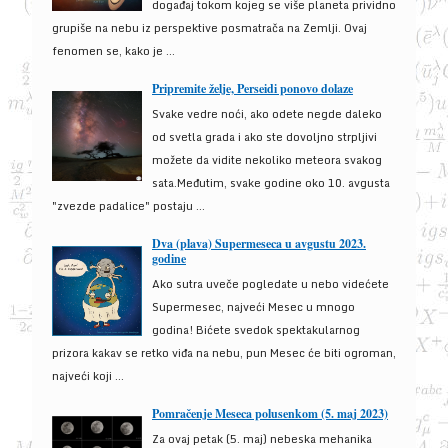
događaj tokom kojeg se više planeta prividno
grupiše na nebu iz perspektive posmatrača na Zemlji. Ovaj
fenomen se, kako je ...
Pripremite želje, Perseidi ponovo dolaze
Svake vedre noći, ako odete negde daleko
od svetla grada i ako ste dovoljno strpljivi
možete da vidite nekoliko meteora svakog
sata.Međutim, svake godine oko 10. avgusta
"zvezde padalice" postaju ...
Dva (plava) Supermeseca u avgustu 2023.
godine
Ako sutra uveče pogledate u nebo videćete
Supermesec, najveći Mesec u mnogo
godina! Bićete svedok spektakularnog
prizora kakav se retko viđa na nebu, pun Mesec će biti ogroman,
najveći koji ...
Pomračenje Meseca polusenkom (5. maj 2023)
Za ovaj petak (5. maj) nebeska mehanika