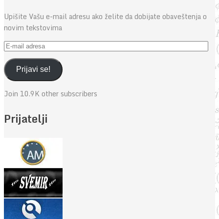
Upišite Vašu e-mail adresu ako želite da dobijate obaveštenja o
novim tekstovima
E-
mail
adresa
Prijavi se!
Join 10.9K other subscribers
Prijatelji