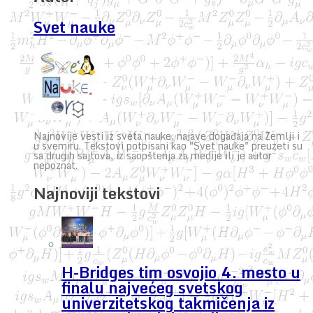
Svet nauke
Najnovije vesti iz sveta nauke, najave događaja na Zemlji i
u svemiru. Tekstovi potpisani kao "Svet nauke" preuzeti su
sa drugih sajtova, iz saopštenja za medije ili je autor
nepoznat.
Najnoviji tekstovi
H-Bridges tim osvojio 4. mesto u
finalu najvećeg svetskog
univerzitetskog takmičenja iz