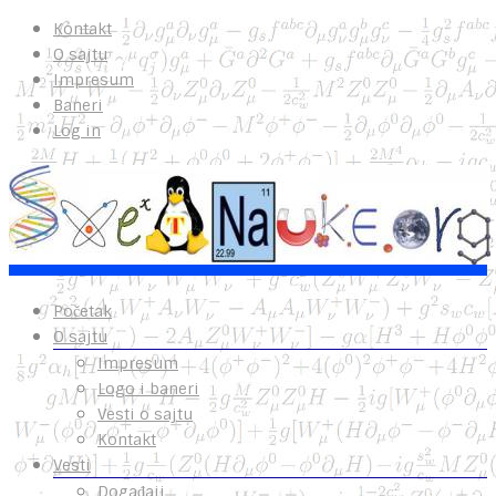
Kontakt
O sajtu
Impresum
Baneri
Log in
Početak
O sajtu
Impresum
Logo i baneri
Vesti o sajtu
Kontakt
Vesti
Događaji