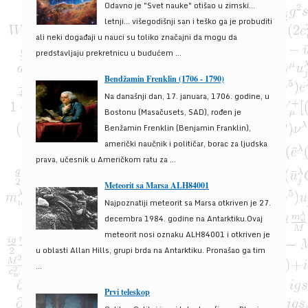
Odavno je "Svet nauke" otišao u zimski...
letnji... višegodišnji san i teško ga je probuditi
ali neki događaji u nauci su toliko značajni da mogu da
predstavljaju prekretnicu u budućem ...
Bendžamin Frenklin (1706 - 1790)
Na današnji dan, 17. januara, 1706. godine, u
Bostonu (Masačusets, SAD), rođen je
Benžamin Frenklin (Benjamin Franklin),
američki naučnik i političar, borac za ljudska
prava, učesnik u Američkom ratu za ...
Meteorit sa Marsa ALH84001
Najpoznatiji meteorit sa Marsa otkriven je 27.
decembra 1984. godine na Antarktiku.Ovaj
meteorit nosi oznaku ALH84001 i otkriven je
u oblasti Allan Hills, grupi brda na Antarktiku. Pronašao ga tim
...
Prvi teleskop