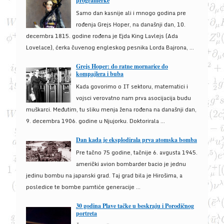
programerke
Samo dan kasnije ali i mnogo godina pre
rođenja Grejs Hoper, na današnji dan, 10.
decembra 1815. godine rođena je Ejda King Lavlejs (Ada
Lovelace), ćerka čuvenog engleskog pesnika Lorda Bajrona, ...
Grejs Hoper: do ratne mornarice do
kompajlera i buba
Kada govorimo o IT sektoru, matematici i
vojsci verovatno nam prva asocijacija budu
muškarci. Međutim, tu sliku menja žena rođena na današnji dan,
9. decembra 1906. godine u Njujorku. Doktorirala ...
Dan kada je eksplodirala prva atomska bomba
Pre tačno 75 godine, tačnije 6. avgusta 1945.
američki avion bombarder bacio je jednu
jedinu bombu na japanski grad. Taj grad bila je Hirošima, a
posledice te bombe pamtiće generacije ...
30 godina Plave tačke u beskraju i Porodičnog
portreta