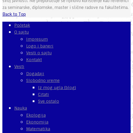
široj javnosti. Ne preporučuje se njihovo korišćenje kao referenci
za seminarske, diplomske, master i slične radove na fakultetima.
Back to Top
Početak
O sajtu
Impresum
Logo i baneri
Vesti o sajtu
Kontakt
Vesti
Događaji
Slobodno vreme
Iz mog ugla (blog)
Citati
Sve ostalo
Nauka
Ekologija
Ekonomija
Matematika