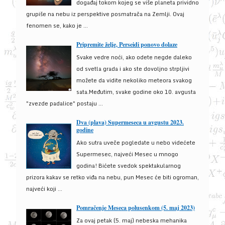
događaj tokom kojeg se više planeta prividno
grupiše na nebu iz perspektive posmatrača na Zemlji. Ovaj
fenomen se, kako je ...
Pripremite želje, Perseidi ponovo dolaze
Svake vedre noći, ako odete negde daleko
od svetla grada i ako ste dovoljno strpljivi
možete da vidite nekoliko meteora svakog
sata.Međutim, svake godine oko 10. avgusta
"zvezde padalice" postaju ...
Dva (plava) Supermeseca u avgustu 2023.
godine
Ako sutra uveče pogledate u nebo videćete
Supermesec, najveći Mesec u mnogo
godina! Bićete svedok spektakularnog
prizora kakav se retko viđa na nebu, pun Mesec će biti ogroman,
najveći koji ...
Pomračenje Meseca polusenkom (5. maj 2023)
Za ovaj petak (5. maj) nebeska mehanika