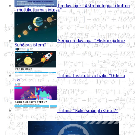
Predavanje: “Astrobiologija u kulturi
– multikulturna sinteza”
Serija predavanja: “Ekskurzija kroz
Sunčev sistem”
Tribina Instituta za fiziku “Gde su
svi”
Tribina “Kako smanjiti štetu?”