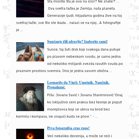
Šta mislite šta je ovo na slici? Ne znate? …
Ova svetla tačka je Zemlja, naša planeta.
Generacije ljudi, hiljadama godina žive na toj
svetloj tački, sve što ste ikada… nalazi se na njoj…A fotografije
je ...
Sunčanje i/ili zdravlje? Izaberite sami!
Sunce, taj žuti disk koji svakoga dana putuje
po plavom nebeskom svodu, je samo jedna
od nekoliko milijardi zvezda rasutih svuda po
praznom prostoru svemira. Ono je jedna sasvim obična ...
Leonardo da Vinči: Umetnik. Naučnik.
Pronalazač.
Pišu: Jovana Savić i Jovana Stanimirović“Onaj
ko isključivo ceni praksu bez teorije je poput
moreplovca koji se ukrca na brod bez
kormila i kompasa, ne znajući kuda se plovi.” - ...
Prva fotografija crne rupe!
Već nekoliko decenija, a može se reći i