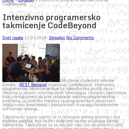
CodeBeyond
Intenzivno programersko
takmicenje CodeBeyond
Svet nauke
17.03.2018.
Događaji
No Comments
Udruženje studenata tehnike
Evrope –
BEST Beograd
organizuje CodeBeyond, intenzivno
programersko takmičenje koje će takmičarima pružiti nova
iskustva iz oblasti informacionih tehnologija. Učesnici takmičenja
biće u mogućnosti da kroz rešavanje realnog programerskog
problema, uz podršku mentora sa programerskim iskustvom,
iskažu svoju kreativnost i inovativnost stvarajući konkurentno
softversko rešenje.
Takmičarski izazov sastoji se iz rešavanja jednog glavnog i dva
dodatna zadatka, koji će biti dodeljeni na dan otvaranja samog
takmičenja. Takmičenje će se odvijati tako što će učesnici raditi
na rešavanju ovog problema dva dana od kuće i jedan dan u