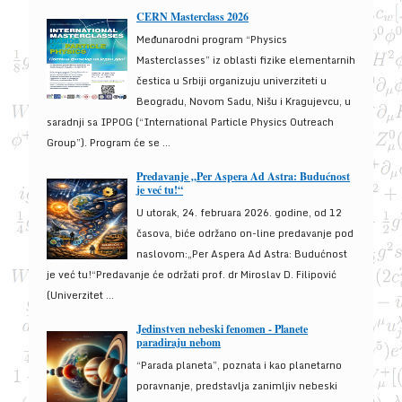
CERN Masterclass 2026
Međunarodni program “Physics
Masterclasses” iz oblasti fizike elementarnih
čestica u Srbiji organizuju univerziteti u
Beogradu, Novom Sadu, Nišu i Kragujevcu, u
saradnji sa IPPOG (“International Particle Physics Outreach
Group”). Program će se ...
Predavanje „Per Aspera Ad Astra: Budućnost
je već tu!“
U utorak, 24. februara 2026. godine, od 12
časova, biće održano on-line predavanje pod
naslovom:„Per Aspera Ad Astra: Budućnost
je već tu!“Predavanje će održati prof. dr Miroslav D. Filipović
(Univerzitet ...
Jedinstven nebeski fenomen - Planete
paradiraju nebom
“Parada planeta”, poznata i kao planetarno
poravnanje, predstavlja zanimljiv nebeski