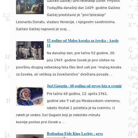
Galileo Galilej i prvi teleskop (izvor: Physics
Today)Na današnji dan 1609. godine Galileo
Galilej predstavio je "prvi teleskop"
Leonardu Donatu, vladaru Venecije, i njegovim savetnicima.
Galileo Galilej napravio je ovaj ...
52 godine od Malog koraka za čoveka - Apolo
11
Na današnji dan, pre tačno 52 godine, 20.
jula 1969. godine čovek je prvi sleteo na
površinu drugog nebeskog tela.Oko šest sati pre “malog koraka
za čoveka, ali velikog za čovečanstvo” dvočlana posada ...
Juri Gagarin - 60 godina od prvog leta u svemir
Pre tačno 60 godina, 12. aprila 1961.
godine oko 9 sati po Moskovskom vremenu,
raketa Vostok 1 poletela je ka svemiru. U
raketi je sedeo Juri Gagarin koji je nekoliko minuta
kasnije postao prvi čovek u ...
Rođendan Ejde King Lavlejs - prve