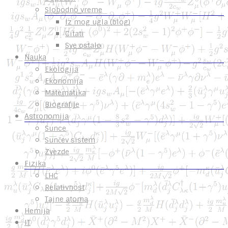
Slobodno vreme
Iz mog ugla (blog)
Citati
Sve ostalo
Nauka
Ekologija
Ekonomija
Matematika
Biografije
Astronomija
Sunce
Sunčev sistem
Zvezde
Fizika
LHC
Relativnost
Tajne atoma
Hemija
IT