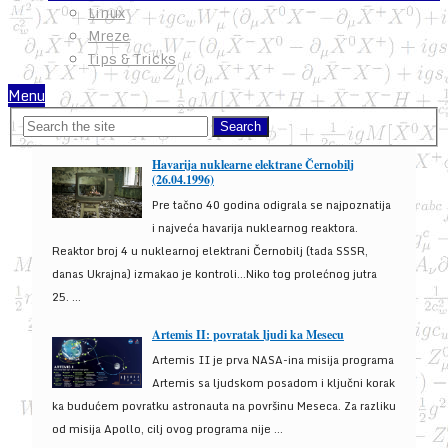
Linux
Mreze
Tips & Tricks
Menu
Havarija nuklearne elektrane Černobilj
(26.04.1996)
Pre tačno 40 godina odigrala se najpoznatija
i najveća havarija nuklearnog reaktora.
Reaktor broj 4 u nuklearnoj elektrani Černobilj (tada SSSR,
danas Ukrajna) izmakao je kontroli...Niko tog prolećnog jutra
25. ...
Artemis II: povratak ljudi ka Mesecu
Artemis II je prva NASA-ina misija programa
Artemis sa ljudskom posadom i ključni korak
ka budućem povratku astronauta na površinu Meseca. Za razliku
od misija Apollo, cilj ovog programa nije ...