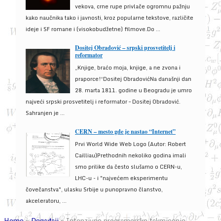
vekova, crne rupe privlače ogromnu pažnju
kako naučnika tako i javnosti, kroz popularne tekstove, različite
ideje i SF romane i (visokobudžetne) filmove.Do ...
Dositej Obradović – srpski prosvetitelj i
reformator
„Knjige, braćo moja, knjige, a ne zvona i
praporce!“Dositej ObradovićNa današnji dan
28. marta 1811. godine u Beogradu je umro
najveći srpski prosvetitelj i reformator – Dositej Obradović.
Sahranjen je ...
CERN – mesto gde je nastao “Internet”
Prvi World Wide Web Logo (Autor: Robert
Cailliau)Prethodnih nekoliko godina imali
smo prilike da često slušamo o CERN-u,
LHC-u - i "najvećem eksperimentu
čovečanstva", ulasku Srbije u punopravno članstvo,
akceleratoru, ...
Home
»
Događaji
»
Intenzivno programersko takmicenje