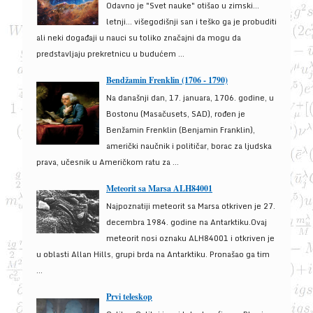
Odavno je "Svet nauke" otišao u zimski...
letnji... višegodišnji san i teško ga je probuditi
ali neki događaji u nauci su toliko značajni da mogu da
predstavljaju prekretnicu u budućem ...
Bendžamin Frenklin (1706 - 1790)
Na današnji dan, 17. januara, 1706. godine, u
Bostonu (Masačusets, SAD), rođen je
Benžamin Frenklin (Benjamin Franklin),
američki naučnik i političar, borac za ljudska
prava, učesnik u Američkom ratu za ...
Meteorit sa Marsa ALH84001
Najpoznatiji meteorit sa Marsa otkriven je 27.
decembra 1984. godine na Antarktiku.Ovaj
meteorit nosi oznaku ALH84001 i otkriven je
u oblasti Allan Hills, grupi brda na Antarktiku. Pronašao ga tim
...
Prvi teleskop