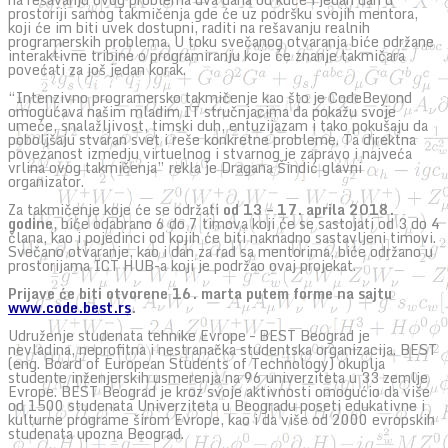
prostoriji samog takmičenja gde će uz podršku svojih mentora,
koji će im biti uvek dostupni, raditi na rešavanju realnih
programerskih problema. U toku svečanog otvaranja biće održane
interaktivne tribine o programiranju koje će znanje takmičara
povećati za još jedan korak.
“Intenzivno programersko takmičenje kao što je CodeBeyond
omogućava našim mladim IT stručnjacima da pokažu svoje
umeće, snalažljivost, timski duh, entuzijazam i tako pokušaju da
poboljšaju stvaran svet i reše konkretne probleme. Ta direktna
povezanost izmedju virtuelnog i stvarnog je zapravo i najveća
vrlina ovog takmičenja” rekla je Dragana Šindić glavni
organizator.
Za takmičenje koje će se održati
od 13 – 17. aprila 2018.
godine
, biće odabrano 6 do 7 timova koji će se sastojati od 3 do 4
člana, kao i pojedinci od kojih će biti naknadno sastavljeni timovi.
Svečano otvaranje, kao i dan za rad sa mentorima, biće održano u
prostorijama ICT HUB-a koji je podržao ovaj projekat.
Prijave će biti otvorene 16. marta putem forme na sajtu
www.code.best.rs
.
Udruženje studenata tehnike Evrope – BEST Beograd je
nevladina, neprofitna i nestranačka studentska organizacija. BEST
(eng. Board of European Students of Technology) okuplja
studente inženjerskih usmerenja na 96 univerziteta u 33 zemlje
Evrope. BEST Beograd je kroz svoje aktivnosti omogućio da više
od 1500 studenata Univerziteta u Beogradu poseti edukativne i
kulturne programe širom Evrope, kao i da više od 2000 evropskih
studenata upozna Beograd.