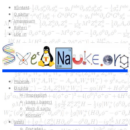
Kontakt
O sajtu
Impresum
Baneri
Log in
Početak
O sajtu
Impresum
Logo i baneri
Vesti o sajtu
Kontakt
Vesti
Događaji