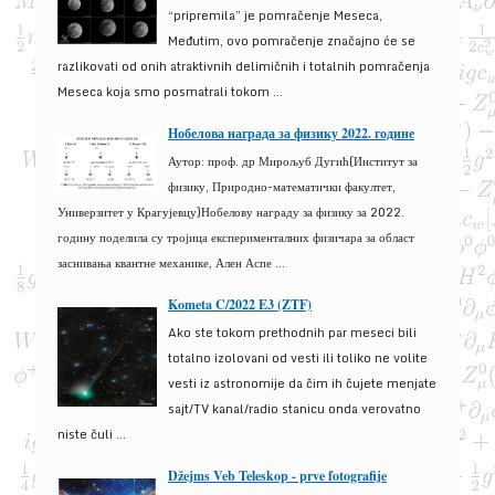
“pripremila” je pomračenje Meseca,
Međutim, ovo pomračenje značajno će se
razlikovati od onih atraktivnih delimičnih i totalnih pomračenja
Meseca koja smo posmatrali tokom ...
Нобелова награда за физику 2022. године
Аутор: проф. др Мирољуб Дугић(Институт за
физику, Природно-математички факултет,
Универзитет у Крагујевцу)Нобелову награду за физику за 2022.
годину поделила су тројица експерименталних физичара за област
заснивања квантне механике, Ален Аспе ...
Kometa C/2022 E3 (ZTF)
Ako ste tokom prethodnih par meseci bili
totalno izolovani od vesti ili toliko ne volite
vesti iz astronomije da čim ih čujete menjate
sajt/TV kanal/radio stanicu onda verovatno
niste čuli ...
Džejms Veb Teleskop - prve fotografije