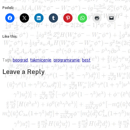
Podeli:
Like this:
Tags:
beograd
,
takmicenje
,
programiranje
,
best
Leave a Reply