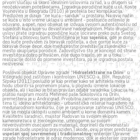
prvom slučaju sa skoro idealnim uslovima za rad, a u drugom sa
neočekivanim poteškoćama. Izgradnja porodične kuće u ul. Koste
Vojinovića u Beogradu (2010) je protekla bez komplikacija.
Predložen je dizajn “ne kuća – sanduk” u prostoru. Na ovaj način
se kuća u isto vreme uklapa u ambijent – postojeće zelenilo je
očuvano, a opet, novi objekat se izdvaja svojom autentičnošću od
susednih kuća koje su devastirane nadogradnjom. Malo drugačiji
uslovi prate izgradnju porodične kuće locirane preko puta Svetog
Stefana u borovoj šumi. Osmišljena je kao
sojenica
, gde je donji
deo kuće predviđen za boravak roditelja, a dve gornje kuće za
boravak dvoje dece, dok međuprostor predstavlja zajedničko
mesto okupljanja porodice. Zadovoljstvo što je koncept od strane
investitora dobro prihvaćen, nije dugo trajalo, jer je u toku
realizacije došlo do promene investitora, pa je izgradnja postala
neizvesna.
Poslovni objekat Upravne zgrade “
Hidroelektrane na Drini
” u
Višegradu pod zaštitom i kontrolom UNESCO-a, BiH, Republic
Srpska (2011) poslužio je kao primer kako se arhitekta mora u
hodu izboriti sa promenom plana, u pogledu izmene lokacije
objekta, ali i koliko je bitan pravilan odabir saradnika. Lokacija na
platou naspram mosta Mehmed paše Sokolovića na Drini,
premeštena je u Andrićgrad. Prvobitna zamisao projektantskog
tima tj. idejno arhitektonsko – urbanističko rešenje nagrađeno na
međunarodnom konkursu, čije je raspisivanje zahtevao UNESCO,
nije se mogla uklopiti u novi ambijent u kome dominira kamen.
Kvalitetni saradnici, majstor Radovan sa svojom ekipom
kamenorezaca iz Hercegovine, umnogome su svojim
neverovatnim osećajem za materijal, doprineli da novonastali
raskorak bude uspešno prevaziđen.Takođe, ovaj primer predstavlja
uspešan spoj savremenog i tradicionalnog
: enterijer Upravne
zgrade hidroeletrane je odraz modernog, dok je eksterijer izgrađen