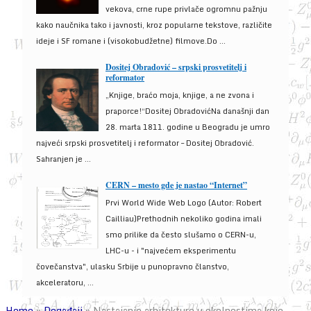
vekova, crne rupe privlače ogromnu pažnju
kako naučnika tako i javnosti, kroz popularne tekstove, različite
ideje i SF romane i (visokobudžetne) filmove.Do ...
Dositej Obradović – srpski prosvetitelj i
reformator
„Knjige, braćo moja, knjige, a ne zvona i
praporce!“Dositej ObradovićNa današnji dan
28. marta 1811. godine u Beogradu je umro
najveći srpski prosvetitelj i reformator – Dositej Obradović.
Sahranjen je ...
CERN – mesto gde je nastao “Internet”
Prvi World Wide Web Logo (Autor: Robert
Cailliau)Prethodnih nekoliko godina imali
smo prilike da često slušamo o CERN-u,
LHC-u - i "najvećem eksperimentu
čovečanstva", ulasku Srbije u punopravno članstvo,
akceleratoru, ...
Home
»
Događaji
»
Nastajanje arhitekture u okolnostima koje