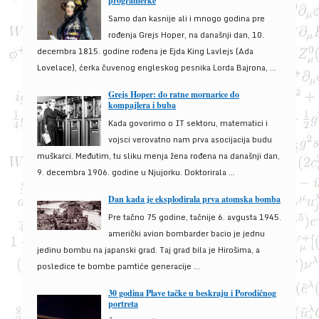
programerke
Samo dan kasnije ali i mnogo godina pre
rođenja Grejs Hoper, na današnji dan, 10.
decembra 1815. godine rođena je Ejda King Lavlejs (Ada
Lovelace), ćerka čuvenog engleskog pesnika Lorda Bajrona, ...
Grejs Hoper: do ratne mornarice do
kompajlera i buba
Kada govorimo o IT sektoru, matematici i
vojsci verovatno nam prva asocijacija budu
muškarci. Međutim, tu sliku menja žena rođena na današnji dan,
9. decembra 1906. godine u Njujorku. Doktorirala ...
Dan kada je eksplodirala prva atomska bomba
Pre tačno 75 godine, tačnije 6. avgusta 1945.
američki avion bombarder bacio je jednu
jedinu bombu na japanski grad. Taj grad bila je Hirošima, a
posledice te bombe pamtiće generacije ...
30 godina Plave tačke u beskraju i Porodičnog
portreta