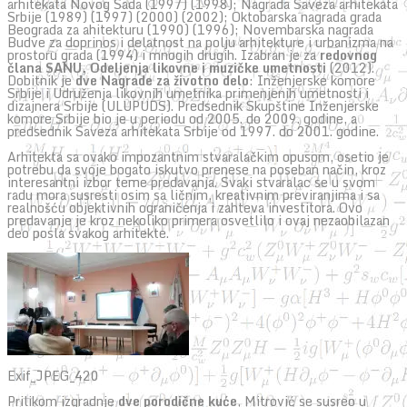
arhitekata Novog Sada (1997) (1998); Nagrada Saveza arhitekata
Srbije (1989) (1997) (2000) (2002); Oktobarska nagrada grada
Beograda za ahitekturu (1990) (1996); Novembarska nagrada
Budve za doprinos i delatnost na polju arhitekture i urbanizma na
prostoru grada (1994) i mnogih drugih. Izabran je za
redovnog
člana SANU, Odeljenja likovne i muzičke umetnosti
(2012).
Dobitnik je
dve Nagrade za životno delo
: Inženjerske komore
Srbije i Udruženja likovnih umetnika primenjenih umetnosti i
dizajnera Srbije (ULUPUDS). Predsednik Skupštine Inženjerske
komore Srbije bio je u periodu od 2005. do 2009. godine, a
predsednik Saveza arhitekata Srbije od 1997. do 2001. godine.
Arhitekta sa ovako impozantnim stvaralačkim opusom, osetio je
potrebu da svoje bogato iskutvo prenese na poseban način, kroz
interesantni izbor teme predavanja. Svaki stvaralac se u svom
radu mora susresti osim sa ličnim, kreativnim previranjima i sa
realnošću objektivnih ograničenja i zahteva investitora. Ovo
predavanje je kroz nekoliko primera osvetlilo i ovaj nezaobilazan
deo posla svakog arhitekte.
Exif_JPEG_420
Prilikom izgradnje
dve porodične kuće
, Mitrović se susreo u