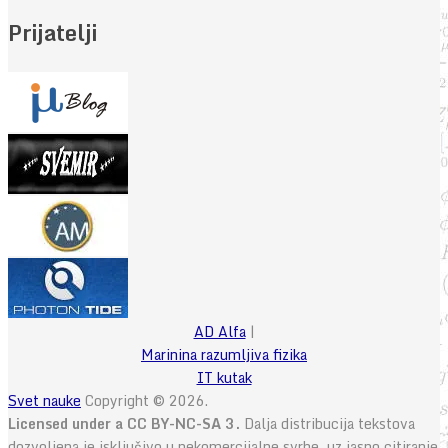
Prijatelji
AD Alfa
|
Marinina razumljiva fizika
IT kutak
Svet nauke
Copyright © 2026.
Licensed under a CC BY-NC-SA 3.
Dalja distribucija tekstova
dozvoljena je isključivo u nekomercijalne svrhe, uz jasno citiranje