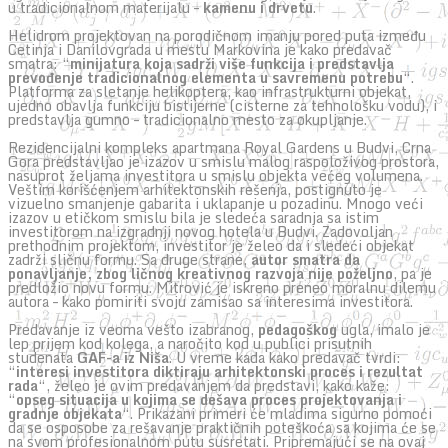
u tradicionalnom materijalu –
kamenu i drvetu
.
Helidrom projektovan na porodičnom imanju pored puta između
Cetinja i Danilovgrada u mestu Markovina je kako predavač
smatra: “
minijatura koja sadrži više funkcija i predstavlja
prevođenje tradicionalnog elementa u savremenu potrebu
“.
Platforma za sletanje helikoptera, kao infrastrukturni objekat,
ujedno obavlja funkciju bistijerne (cisterne za tehnološku vodu), i
predstavlja gumno – tradicionalno mesto za okupljanje.
Rezidencijalni kompleks apartmana Royal Gardens u Budvi, Crna
Gora predstavljao je izazov u smislu malog raspoloživog prostora,
nasuprot željama investitora u smislu objekta većeg volumena.
Veštim korišćenjem arhitektonskih rešenja, postignuto je
vizuelno smanjenje gabarita i uklapanje u pozadinu. Mnogo veći
izazov u etičkom smislu bila je sledeća saradnja sa istim
investitorom na izgradnji novog hotela u Budvi. Zadovoljan
prethodnim projektom, investitor je želeo da i sledeći objekat
zadrži sličnu formu. Sa druge strane,
autor smatra da
ponavljanje, zbog ličnog kreativnog razvoja nije poželjno
, pa je
predložio novu formu. Mitrović je iskreno preneo moralnu dilemu
autora – kako pomiriti svoju zamisao sa interesima investitora.
Predavanje iz veoma vešto izabranog,
pedagoškog
ugla, imalo je
lep prijem kod kolega, a naročito kod u publici prisutnih
studenata
GAF-a iz Niša
. U vreme kada kako predavač tvrdi:
“
interesi investitora diktiraju arhitektonski proces i rezultat
rada
“, želeo je ovim predavanjem da predstavi, kako kaže:
“
opseg situacija u kojima se dešava proces projektovanja i
gradnje objekata
“. Prikazani primeri će mladima sigurno pomoći
da se osposobe za rešavanje praktičnih poteškoća sa kojima će se
na svom profesionalnom putu susretati. Pripremajući se na ovaj