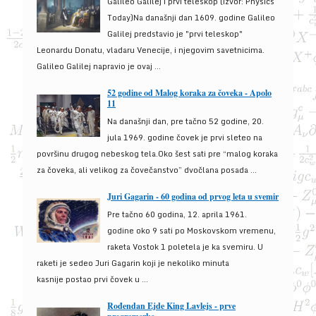
Galileo Galilej i prvi teleskop (izvor: Physics
Today)Na današnji dan 1609. godine Galileo
Galilej predstavio je "prvi teleskop"
Leonardu Donatu, vladaru Venecije, i njegovim savetnicima.
Galileo Galilej napravio je ovaj ...
52 godine od Malog koraka za čoveka - Apolo
11
Na današnji dan, pre tačno 52 godine, 20.
jula 1969. godine čovek je prvi sleteo na
površinu drugog nebeskog tela.Oko šest sati pre “malog koraka
za čoveka, ali velikog za čovečanstvo” dvočlana posada ...
Juri Gagarin - 60 godina od prvog leta u svemir
Pre tačno 60 godina, 12. aprila 1961.
godine oko 9 sati po Moskovskom vremenu,
raketa Vostok 1 poletela je ka svemiru. U
raketi je sedeo Juri Gagarin koji je nekoliko minuta
kasnije postao prvi čovek u ...
Rođendan Ejde King Lavlejs - prve