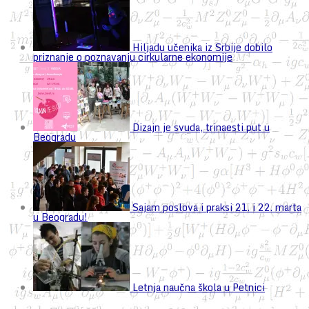
Hiljadu učenika iz Srbije dobilo
priznanje o poznavanju cirkularne ekonomije
Dizajn je svuda, trinaesti put u
Beogradu
Sajam poslova i praksi 21. i 22. marta
u Beogradu!
Letnja naučna škola u Petnici