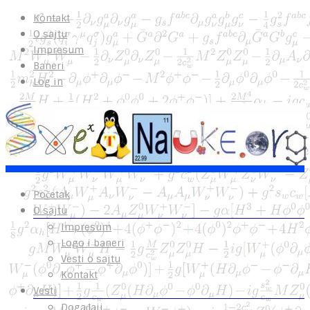
Kontakt
O sajtu
Impresum
Baneri
Log in
Početak
O sajtu
Impresum
Logo i baneri
Vesti o sajtu
Kontakt
Vesti
Događaji