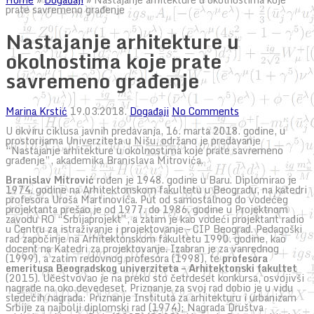
prate savremeno građenje
Nastajanje arhitekture u
okolnostima koje prate
savremeno građenje
Marina Krstić
19.03.2018.
Događaji
No Comments
U okviru ciklusa javnih predavanja, 16. marta 2018. godine, u
prostorijama Univerziteta u Nišu, održano je predavanje
“Nastajanje arhitekture u okolnostima koje prate savremeno
građenje”, akademika Branislava Mitrovića.
Branislav Mitrović
rođen je 1948. godine u Baru. Diplomirao je
1974. godine na Arhitektonskom fakultetu u Beogradu, na katedri
profesora Uroša Martinovića. Put od samostalnog do vodećeg
projektanta prešao je od 1977. do 1986. godine u Projektnom
zavodu RO “Srbijaprojekt”, a zatim je kao vodeći projektant radio
u Centru za istraživanje i projektovanje – CIP Beograd. Pedagoški
rad započinje na Arhitektonskom fakultetu 1990. godine, kao
docent na Katedri za projektovanje. Izabran je za vanrednog
(1999), a zatim redovnog profesora (1998), te
profesora
emeritusa Beogradskog univerziteta – Arhitektonski fakultet
(2015). Učestvovao je na preko sto četrdeset konkursa, osvojivši
nagrade na oko devedeset. Priznanje za svoj rad dobio je u vidu
sledećih nagrada: Priznanje Instituta za arhitekturu i urbanizam
Srbije za najbolji diplomski rad (1974); Nagrada Društva