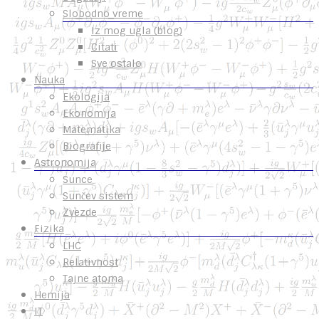
Slobodno vreme
Iz mog ugla (blog)
Citati
Sve ostalo
Nauka
Ekologija
Ekonomija
Matematika
Biografije
Astronomija
Sunce
Sunčev sistem
Zvezde
Fizika
LHC
Relativnost
Tajne atoma
Hemija
IT