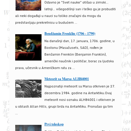
Odavno je "Svet nauke" otišao u zimski...
letnji... višegodišnji san i teško ga je probuditi
ali neki događaji u nauci su toliko značajni da mogu da
predstavljaju prekretnicu u budućem ...
Bendžamin Frenklin (1706 - 1790)
Na današnji dan, 17. januara, 1706. godine, u
Bostonu (Masačusets, SAD), rođen je
Benžamin Frenklin (Benjamin Franklin),
američki naučnik i političar, borac za ljudska
prava, učesnik u Američkom ratu za ...
Meteorit sa Marsa ALH84001
Najpoznatiji meteorit sa Marsa otkriven je 27.
decembra 1984. godine na Antarktiku.Ovaj
meteorit nosi oznaku ALH84001 i otkriven je
u oblasti Allan Hills, grupi brda na Antarktiku. Pronašao ga tim
...
Prvi teleskop