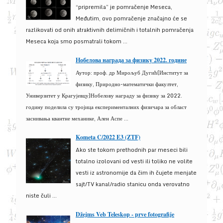
“pripremila” je pomračenje Meseca,
Međutim, ovo pomračenje značajno će se
razlikovati od onih atraktivnih delimičnih i totalnih pomračenja
Meseca koja smo posmatrali tokom ...
Нобелова награда за физику 2022. године
Аутор: проф. др Мирољуб Дугић(Институт за
физику, Природно-математички факултет,
Универзитет у Крагујевцу)Нобелову награду за физику за 2022.
годину поделила су тројица експерименталних физичара за област
заснивања квантне механике, Ален Аспе ...
Kometa C/2022 E3 (ZTF)
Ako ste tokom prethodnih par meseci bili
totalno izolovani od vesti ili toliko ne volite
vesti iz astronomije da čim ih čujete menjate
sajt/TV kanal/radio stanicu onda verovatno
niste čuli ...
Džejms Veb Teleskop - prve fotografije