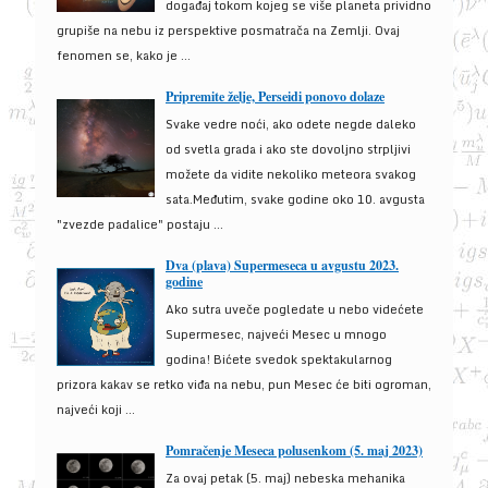
događaj tokom kojeg se više planeta prividno
grupiše na nebu iz perspektive posmatrača na Zemlji. Ovaj
fenomen se, kako je ...
Pripremite želje, Perseidi ponovo dolaze
Svake vedre noći, ako odete negde daleko
od svetla grada i ako ste dovoljno strpljivi
možete da vidite nekoliko meteora svakog
sata.Međutim, svake godine oko 10. avgusta
"zvezde padalice" postaju ...
Dva (plava) Supermeseca u avgustu 2023.
godine
Ako sutra uveče pogledate u nebo videćete
Supermesec, najveći Mesec u mnogo
godina! Bićete svedok spektakularnog
prizora kakav se retko viđa na nebu, pun Mesec će biti ogroman,
najveći koji ...
Pomračenje Meseca polusenkom (5. maj 2023)
Za ovaj petak (5. maj) nebeska mehanika