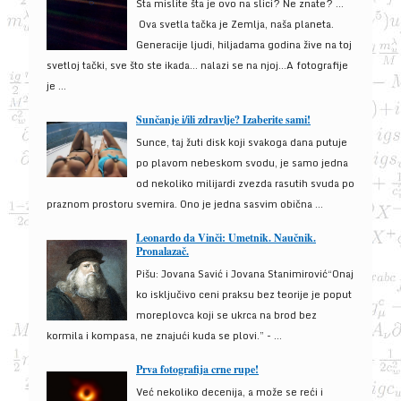
Šta mislite šta je ovo na slici? Ne znate? …
Ova svetla tačka je Zemlja, naša planeta.
Generacije ljudi, hiljadama godina žive na toj
svetloj tački, sve što ste ikada… nalazi se na njoj…A fotografije
je ...
Sunčanje i/ili zdravlje? Izaberite sami!
Sunce, taj žuti disk koji svakoga dana putuje
po plavom nebeskom svodu, je samo jedna
od nekoliko milijardi zvezda rasutih svuda po
praznom prostoru svemira. Ono je jedna sasvim obična ...
Leonardo da Vinči: Umetnik. Naučnik.
Pronalazač.
Pišu: Jovana Savić i Jovana Stanimirović“Onaj
ko isključivo ceni praksu bez teorije je poput
moreplovca koji se ukrca na brod bez
kormila i kompasa, ne znajući kuda se plovi.” - ...
Prva fotografija crne rupe!
Već nekoliko decenija, a može se reći i