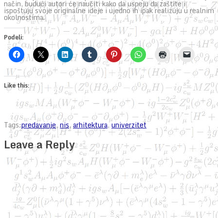
način, budući autori će naučiti kako da uspeju da zaštite i
ispoštuju svoje originalne ideje i ujedno ih ipak realizuju u realnim
okolnostima.
Podeli:
Like this:
Tags:
predavanje
,
nis
,
arhitektura
,
univerzitet
Leave a Reply