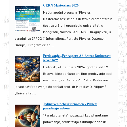
CERN Masterclass 2026
Međunarodni program “Physics
Masterclasses” iz oblasti fizike elementarnih
čestica u Srbiji organizuju univerziteti u
Beogradu, Novom Sadu, Nišu i Kragujevcu, u
saradnji sa IPPOG (“International Particle Physics Outreach
Group”). Program će se ...
Predavanje „Per Aspera Ad Astra: Budućnost
je već tu!“
U utorak, 24. februara 2026. godine, od 12
časova, biće održano on-line predavanje pod
naslovom:„Per Aspera Ad Astra: Budućnost
je već tu!“Predavanje će održati prof. dr Miroslav D. Filipović
(Univerzitet ...
Jedinstven nebeski fenomen - Planete
paradiraju nebom
“Parada planeta”, poznata i kao planetarno
poravnanje, predstavlja zanimljiv nebeski