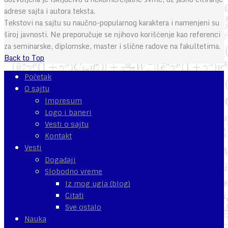
adrese sajta i autora teksta.
Tekstovi na sajtu su naučno-popularnog karaktera i namenjeni su
široj javnosti. Ne preporučuje se njihovo korišćenje kao referenci
za seminarske, diplomske, master i slične radove na fakultetima.
Back to Top
Početak
O sajtu
Impresum
Logo i baneri
Vesti o sajtu
Kontakt
Vesti
Događaji
Slobodno vreme
Iz mog ugla (blog)
Citati
Sve ostalo
Nauka