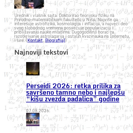
Urednik i vlasnik sajta. Doktorirao teorijsku fiziku na
Prirodno-matematičkom fakultetu u Nišu. Najviše ga
interesuje astrofizika, kosmologija i inflacija, a najveći deo
svog slobodnog vremena posvećuje popularizaciji i
približavanju nauke mladima. Dugogodišnji borac za
razotkrivanje astrolagarija i ostalih kvazinauka na Internetu,
i šire. (
Kontakt
,
Biografija)
)
Najnoviji tekstovi
Perseidi 2026: retka prilika za
savršeno tamno nebo i najlepšu
“kišu zvezda padalica” godine
07.08.2026.