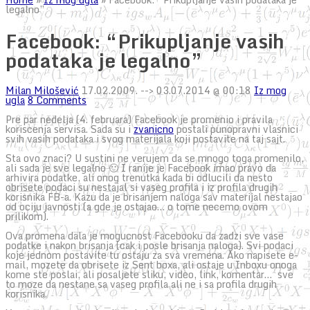
legalno”
Facebook: “Prikupljanje vasih
podataka je legalno”
Milan Milošević
17.02.2009.
--> 03.07.2014 @ 00:18
Iz mog
ugla
8 Comments
Pre par nedelja (4. februara) Facebook je promenio i pravila
koriscenja servisa. Sada su i
zvanicno
postali punopravni vlasnici
svih vasih podataka i svog materijala koji postavite na taj sajt.
Sta ovo znaci? U sustini ne verujem da se mnogo toga promenilo,
ali sada je sve legalno 🙂 I ranije je Facebook imao pravo da
arhivira podatke, ali onog trenutka kada bi odlucili da nesto
obrisete podaci su nestajal si vaseg profila i iz profila drugih
korisnika FB-a. Kazu da je brisanjem naloga sav materijal nestajao
od ociju javnosti (a gde je ostajao… o tome necemo ovom
prilikom).
Ova promena dala je mogucnost Facebooku da zadzi sve vase
podatke i nakon brisanja (cak i posle brisanja naloga). Svi podaci
koje jednom postavite tu ostaju za sva vremena. Ako napisete e-
mail, mozete da obrisete iz Sent boxa, ali ostaje u Inboxu onoga
kome ste poslai, ali posaljete sliku, video, link, komentar… sve
to moze da nestane sa vaseg profila ali ne i sa profila drugih
korisnika.