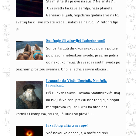
Šta mislite šta je ovo na slici? Ne znate? …
Ova svetla tačka je Zemlja, naša planeta.
Generacije ljudi, hiljadama godina žive na toj
svetloj tački, sve što ste ikada… nalazi se na njoj…A fotografije
je ...
Sunčanje i/ili zdravlje? Izaberite sami!
Sunce, taj žuti disk koji svakoga dana putuje
po plavom nebeskom svodu, je samo jedna
od nekoliko milijardi zvezda rasutih svuda po
praznom prostoru svemira. Ono je jedna sasvim obična ...
Leonardo da Vinči: Umetnik. Naučnik.
Pronalazač.
Pišu: Jovana Savić i Jovana Stanimirović“Onaj
ko isključivo ceni praksu bez teorije je poput
moreplovca koji se ukrca na brod bez
kormila i kompasa, ne znajući kuda se plovi.” - ...
Prva fotografija crne rupe!
Već nekoliko decenija, a može se reći i