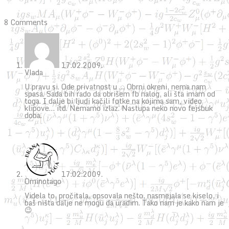
8 Comments
17.02.2009.
Vlada
U pravu si. Ode privatnost u … Obrni okreni, nema nam
spasa. Sada bih rado da obrišem fb nalog, ali šta imam od
toga. I dalje bi ljudi kačili fotke na kojima sam, video
klipove… itd. Nemamo izlaz. Nastupa neko novo fejsbuk
doba.
17.02.2009.
Ominotago
Videla to, pročitala, opsovala nešto, nasmejala se kiselo, i
baš ništa dalje ne mogu da uradim. Tako nam je kako nam je
😉