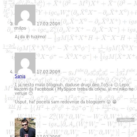
17.02.2009.
milos
Aj da ih tuzimo!
17.02.2009.
Sanja
I ja nesto malo blognuh, doduse drugi deo ToS-a 🙂 Lepo
kazem da Facebook i MySpace treba da crknu, al mi niko ne
veruje 🙂
Usput, ha! pocela sam redovnije da blogujem 😛 😀
17.02.2009.