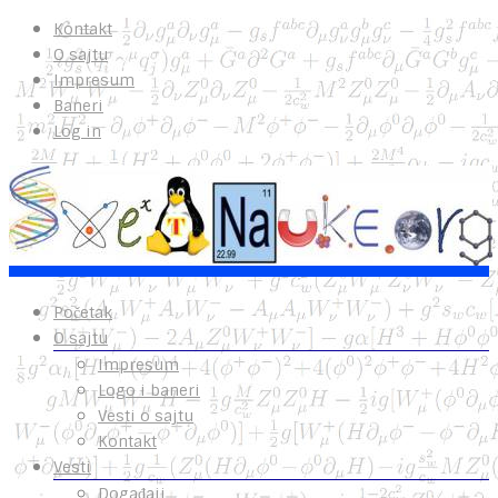
Kontakt
O sajtu
Impresum
Baneri
Log in
Početak
O sajtu
Impresum
Logo i baneri
Vesti o sajtu
Kontakt
Vesti
Događaji