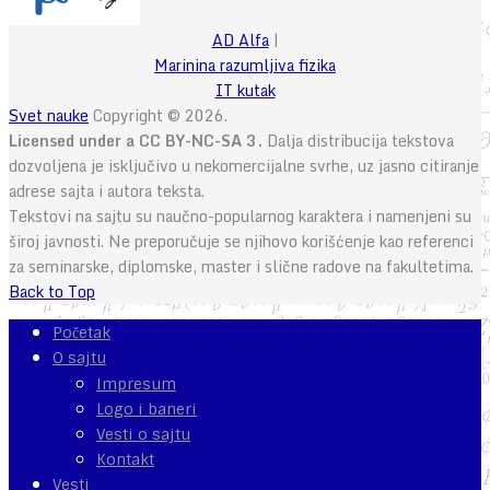
AD Alfa
|
Marinina razumljiva fizika
IT kutak
Svet nauke
Copyright © 2026.
Licensed under a CC BY-NC-SA 3.
Dalja distribucija tekstova
dozvoljena je isključivo u nekomercijalne svrhe, uz jasno citiranje
adrese sajta i autora teksta.
Tekstovi na sajtu su naučno-popularnog karaktera i namenjeni su
široj javnosti. Ne preporučuje se njihovo korišćenje kao referenci
za seminarske, diplomske, master i slične radove na fakultetima.
Back to Top
Početak
O sajtu
Impresum
Logo i baneri
Vesti o sajtu
Kontakt
Vesti