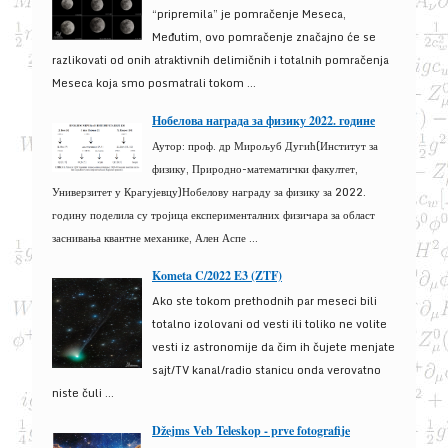
“pripremila” je pomračenje Meseca,
Međutim, ovo pomračenje značajno će se
razlikovati od onih atraktivnih delimičnih i totalnih pomračenja
Meseca koja smo posmatrali tokom ...
Нобелова награда за физику 2022. године
Аутор: проф. др Мирољуб Дугић(Институт за
физику, Природно-математички факултет,
Универзитет у Крагујевцу)Нобелову награду за физику за 2022.
годину поделила су тројица експерименталних физичара за област
заснивања квантне механике, Ален Аспе ...
Kometa C/2022 E3 (ZTF)
Ako ste tokom prethodnih par meseci bili
totalno izolovani od vesti ili toliko ne volite
vesti iz astronomije da čim ih čujete menjate
sajt/TV kanal/radio stanicu onda verovatno
niste čuli ...
Džejms Veb Teleskop - prve fotografije