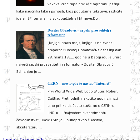
vekova, crne rupe privlače ogromnu pažnju
kako naučnika tako i javnosti, kroz popularne tekstove, različite
ideje i SF romane i (visokobudžetne) filmove.Do ...
Dositej Obradović – srpski prosvetitelj i
reformator
„Knjige, braćo moja, knjige, a ne zvona i
praporce!“Dositej ObradovićNa današnji dan
28. marta 1811. godine u Beogradu je umro
najveći srpski prosvetitelj i reformator – Dositej Obradović.
Sahranjen je ...
CERN – mesto gde je nastao “Internet”
Prvi World Wide Web Logo (Autor: Robert
Cailliau)Prethodnih nekoliko godina imali
smo prilike da često slušamo o CERN-u,
LHC-u - i "najvećem eksperimentu
čovečanstva", ulasku Srbije u punopravno članstvo,
akceleratoru, ...
Home
»
Iz mog ugla
»
Facebook: “Prikupljanje vasih podataka je