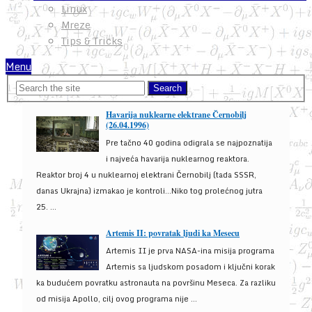
Linux
Mreze
Tips & Tricks
Menu
Havarija nuklearne elektrane Černobilj
(26.04.1996)
Pre tačno 40 godina odigrala se najpoznatija
i najveća havarija nuklearnog reaktora.
Reaktor broj 4 u nuklearnoj elektrani Černobilj (tada SSSR,
danas Ukrajna) izmakao je kontroli...Niko tog prolećnog jutra
25. ...
Artemis II: povratak ljudi ka Mesecu
Artemis II je prva NASA-ina misija programa
Artemis sa ljudskom posadom i ključni korak
ka budućem povratku astronauta na površinu Meseca. Za razliku
od misija Apollo, cilj ovog programa nije ...