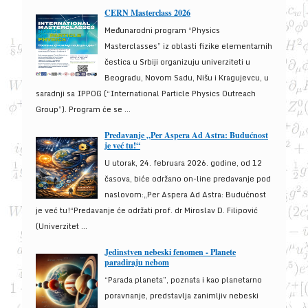
CERN Masterclass 2026
Međunarodni program “Physics
Masterclasses” iz oblasti fizike elementarnih
čestica u Srbiji organizuju univerziteti u
Beogradu, Novom Sadu, Nišu i Kragujevcu, u
saradnji sa IPPOG (“International Particle Physics Outreach
Group”). Program će se ...
Predavanje „Per Aspera Ad Astra: Budućnost
je već tu!“
U utorak, 24. februara 2026. godine, od 12
časova, biće održano on-line predavanje pod
naslovom:„Per Aspera Ad Astra: Budućnost
je već tu!“Predavanje će održati prof. dr Miroslav D. Filipović
(Univerzitet ...
Jedinstven nebeski fenomen - Planete
paradiraju nebom
“Parada planeta”, poznata i kao planetarno
poravnanje, predstavlja zanimljiv nebeski