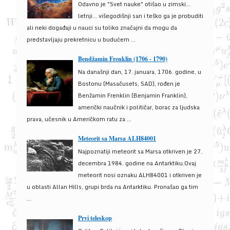
Odavno je "Svet nauke" otišao u zimski...
letnji... višegodišnji san i teško ga je probuditi
ali neki događaji u nauci su toliko značajni da mogu da
predstavljaju prekretnicu u budućem ...
Bendžamin Frenklin (1706 - 1790)
Na današnji dan, 17. januara, 1706. godine, u
Bostonu (Masačusets, SAD), rođen je
Benžamin Frenklin (Benjamin Franklin),
američki naučnik i političar, borac za ljudska
prava, učesnik u Američkom ratu za ...
Meteorit sa Marsa ALH84001
Najpoznatiji meteorit sa Marsa otkriven je 27.
decembra 1984. godine na Antarktiku.Ovaj
meteorit nosi oznaku ALH84001 i otkriven je
u oblasti Allan Hills, grupi brda na Antarktiku. Pronašao ga tim
...
Prvi teleskop