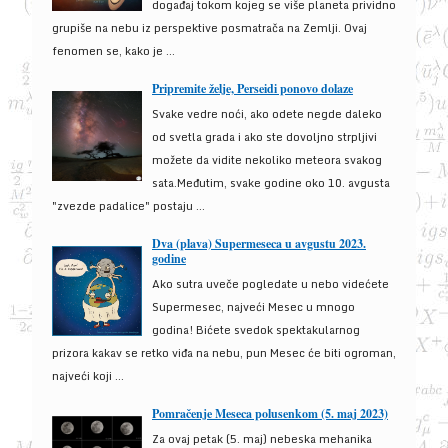
događaj tokom kojeg se više planeta prividno
grupiše na nebu iz perspektive posmatrača na Zemlji. Ovaj
fenomen se, kako je ...
Pripremite želje, Perseidi ponovo dolaze
Svake vedre noći, ako odete negde daleko
od svetla grada i ako ste dovoljno strpljivi
možete da vidite nekoliko meteora svakog
sata.Međutim, svake godine oko 10. avgusta
"zvezde padalice" postaju ...
Dva (plava) Supermeseca u avgustu 2023.
godine
Ako sutra uveče pogledate u nebo videćete
Supermesec, najveći Mesec u mnogo
godina! Bićete svedok spektakularnog
prizora kakav se retko viđa na nebu, pun Mesec će biti ogroman,
najveći koji ...
Pomračenje Meseca polusenkom (5. maj 2023)
Za ovaj petak (5. maj) nebeska mehanika