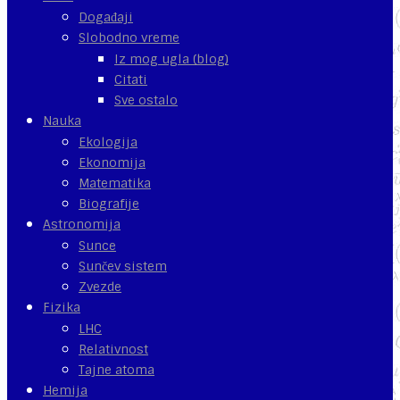
Događaji
Slobodno vreme
Iz mog ugla (blog)
Citati
Sve ostalo
Nauka
Ekologija
Ekonomija
Matematika
Biografije
Astronomija
Sunce
Sunčev sistem
Zvezde
Fizika
LHC
Relativnost
Tajne atoma
Hemija