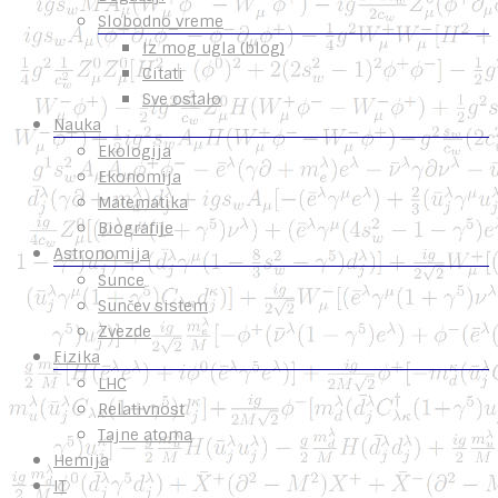
Slobodno vreme
Iz mog ugla (blog)
Citati
Sve ostalo
Nauka
Ekologija
Ekonomija
Matematika
Biografije
Astronomija
Sunce
Sunčev sistem
Zvezde
Fizika
LHC
Relativnost
Tajne atoma
Hemija
IT