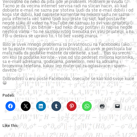
Verovatno ce neko da pita gde je problem. Problem je svuda 🙂
Tacno je da vecina internet servisa radi na slican nacin, ali kad
dobijete e-mail ne sazna par stotina ljudi da ste e-mail dobili i od
koga ste dobili, kad napisete komentar na nekom sajtu ne sazna
pola interneta vec samo ljudi koji prate taj sajt, kad postavite
negde sliku ili video na YouTube ne saznaju to svi vasi prijatelji (i
neprijatelji). I jos bitnije – kad neko drugi postavi ili napise negde
nesto o vama – to ne saznaju istog trenutka svi vasi prijatelji, a na
FB-u desava se upravo to, i to bez vaseg znanja.
Bilo je uvek mnogo problema sa privatnoscu na Facebooku (ako
se tu opste moze govoriti o privatnosti), ali uvek je postojala bar
mala nada da podatke mozete da obrisete, a sad…. Bas su srecni
oni koji te podatke koriste – vise od sto pedeset miliona korisnika,
sa e-mail adresama, godinama, poreklom, neki sa adrsama i
brojevima telefona, kakav lep materijal za oglasavace i spam-
daveze 🙂
Dobrodosli u eru posle Facebooka, osecajte se kao kod svoje kuce
😀
Podeli:
Like this: