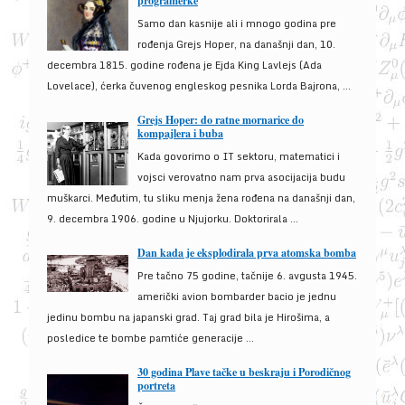
programerke
Samo dan kasnije ali i mnogo godina pre
rođenja Grejs Hoper, na današnji dan, 10.
decembra 1815. godine rođena je Ejda King Lavlejs (Ada
Lovelace), ćerka čuvenog engleskog pesnika Lorda Bajrona, ...
Grejs Hoper: do ratne mornarice do
kompajlera i buba
Kada govorimo o IT sektoru, matematici i
vojsci verovatno nam prva asocijacija budu
muškarci. Međutim, tu sliku menja žena rođena na današnji dan,
9. decembra 1906. godine u Njujorku. Doktorirala ...
Dan kada je eksplodirala prva atomska bomba
Pre tačno 75 godine, tačnije 6. avgusta 1945.
američki avion bombarder bacio je jednu
jedinu bombu na japanski grad. Taj grad bila je Hirošima, a
posledice te bombe pamtiće generacije ...
30 godina Plave tačke u beskraju i Porodičnog
portreta