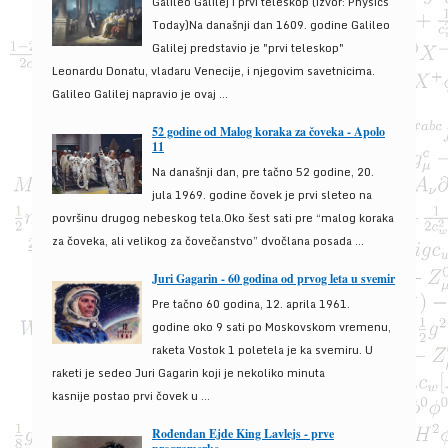
Galileo Galilej i prvi teleskop (izvor: Physics
Today)Na današnji dan 1609. godine Galileo
Galilej predstavio je "prvi teleskop"
Leonardu Donatu, vladaru Venecije, i njegovim savetnicima.
Galileo Galilej napravio je ovaj ...
52 godine od Malog koraka za čoveka - Apolo
11
Na današnji dan, pre tačno 52 godine, 20.
jula 1969. godine čovek je prvi sleteo na
površinu drugog nebeskog tela.Oko šest sati pre “malog koraka
za čoveka, ali velikog za čovečanstvo” dvočlana posada ...
Juri Gagarin - 60 godina od prvog leta u svemir
Pre tačno 60 godina, 12. aprila 1961.
godine oko 9 sati po Moskovskom vremenu,
raketa Vostok 1 poletela je ka svemiru. U
raketi je sedeo Juri Gagarin koji je nekoliko minuta
kasnije postao prvi čovek u ...
Rođendan Ejde King Lavlejs - prve