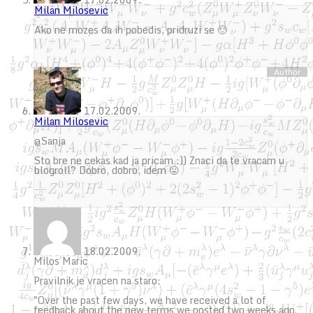
Milan Milosevic
Ako ne mozes da ih pobedis, pridruzi se 🙂
17.02.2009.
Milan Milosevic
@Sanja
Sto bre ne cekas kad ja pricam :)) Znaci da te vracam u
blogroll? Dobro, dobro, idem 😛
18.02.2009.
Milos Maric
Pravilnik je vracen na staro:
"Over the past few days, we have received a lot of
feedback about the new terms we posted two weeks ago.