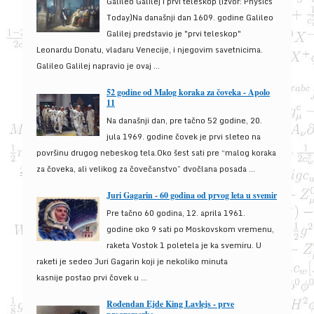
Galileo Galilej i prvi teleskop (izvor: Physics
Today)Na današnji dan 1609. godine Galileo
Galilej predstavio je "prvi teleskop"
Leonardu Donatu, vladaru Venecije, i njegovim savetnicima.
Galileo Galilej napravio je ovaj ...
52 godine od Malog koraka za čoveka - Apolo
11
Na današnji dan, pre tačno 52 godine, 20.
jula 1969. godine čovek je prvi sleteo na
površinu drugog nebeskog tela.Oko šest sati pre “malog koraka
za čoveka, ali velikog za čovečanstvo” dvočlana posada ...
Juri Gagarin - 60 godina od prvog leta u svemir
Pre tačno 60 godina, 12. aprila 1961.
godine oko 9 sati po Moskovskom vremenu,
raketa Vostok 1 poletela je ka svemiru. U
raketi je sedeo Juri Gagarin koji je nekoliko minuta
kasnije postao prvi čovek u ...
Rođendan Ejde King Lavlejs - prve