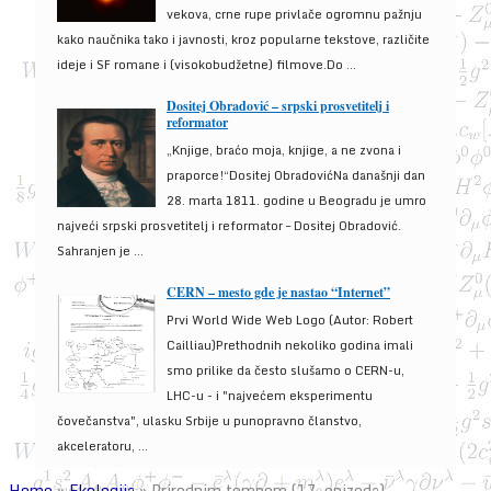
vekova, crne rupe privlače ogromnu pažnju
kako naučnika tako i javnosti, kroz popularne tekstove, različite
ideje i SF romane i (visokobudžetne) filmove.Do ...
Dositej Obradović – srpski prosvetitelj i
reformator
„Knjige, braćo moja, knjige, a ne zvona i
praporce!“Dositej ObradovićNa današnji dan
28. marta 1811. godine u Beogradu je umro
najveći srpski prosvetitelj i reformator – Dositej Obradović.
Sahranjen je ...
CERN – mesto gde je nastao “Internet”
Prvi World Wide Web Logo (Autor: Robert
Cailliau)Prethodnih nekoliko godina imali
smo prilike da često slušamo o CERN-u,
LHC-u - i "najvećem eksperimentu
čovečanstva", ulasku Srbije u punopravno članstvo,
akceleratoru, ...
Home
»
Ekologija
»
Prirodnim tempom (17. epizoda)