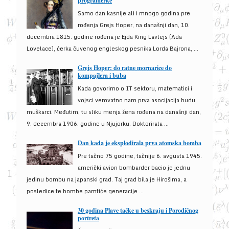
programerke
Samo dan kasnije ali i mnogo godina pre
rođenja Grejs Hoper, na današnji dan, 10.
decembra 1815. godine rođena je Ejda King Lavlejs (Ada
Lovelace), ćerka čuvenog engleskog pesnika Lorda Bajrona, ...
Grejs Hoper: do ratne mornarice do
kompajlera i buba
Kada govorimo o IT sektoru, matematici i
vojsci verovatno nam prva asocijacija budu
muškarci. Međutim, tu sliku menja žena rođena na današnji dan,
9. decembra 1906. godine u Njujorku. Doktorirala ...
Dan kada je eksplodirala prva atomska bomba
Pre tačno 75 godine, tačnije 6. avgusta 1945.
američki avion bombarder bacio je jednu
jedinu bombu na japanski grad. Taj grad bila je Hirošima, a
posledice te bombe pamtiće generacije ...
30 godina Plave tačke u beskraju i Porodičnog
portreta