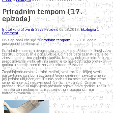
Prirodnim tempom (17.
epizoda)
Biološko društvo dr Sava Petrović
07.08.2018.
Ekologija
1
Comment
Prva epizoda emisije “
Prirodnim tempom
” u 2018. godini
posvećena je pticama!
Prirodni tempo nam ovoga puta zadaje Marko Šćiban iz Društva za
zaštitu i proučavanje ptica Srbije. Od njega ćete saznati šta je to
zimski popis ptica vodenih staništa, kako da dobijete priručnik za
prepoznavanje vrsta, ali i na čemu je to naš gost radio proteklih
godina u specijalnom rezervatu prirode „Zasavica“.
Započinjemo neverovatnim zanimljivostima iz ptičijeg sveta,
nastavljamo sa sivom čapljom (Ardea cinerea) i završavamo sa
još jednim uključenjem! Da nas podseti na neke aktuelne teme
javio nam se naš nedavni gost Nemanja Potrebić! On nam je
preneo utiske sa najavljene proslave srpske nove godine u selu
Temska ali i prokomentarisao trenutnu situaciju sa mini
hidroelektranama.