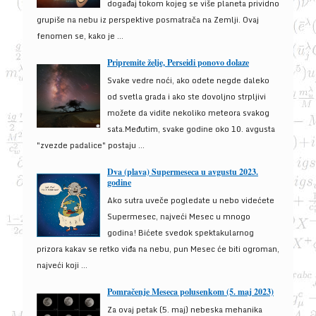
događaj tokom kojeg se više planeta prividno
grupiše na nebu iz perspektive posmatrača na Zemlji. Ovaj
fenomen se, kako je ...
Pripremite želje, Perseidi ponovo dolaze
Svake vedre noći, ako odete negde daleko
od svetla grada i ako ste dovoljno strpljivi
možete da vidite nekoliko meteora svakog
sata.Međutim, svake godine oko 10. avgusta
"zvezde padalice" postaju ...
Dva (plava) Supermeseca u avgustu 2023.
godine
Ako sutra uveče pogledate u nebo videćete
Supermesec, najveći Mesec u mnogo
godina! Bićete svedok spektakularnog
prizora kakav se retko viđa na nebu, pun Mesec će biti ogroman,
najveći koji ...
Pomračenje Meseca polusenkom (5. maj 2023)
Za ovaj petak (5. maj) nebeska mehanika