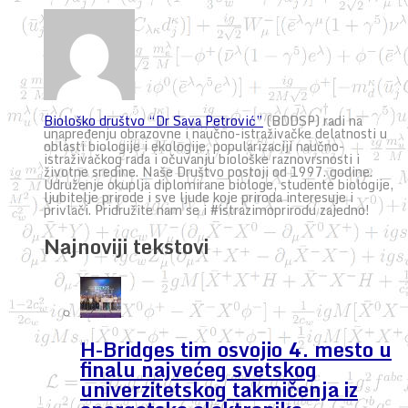
Biološko društvo “Dr Sava Petrović”
(BDDSP) radi na
unapređenju obrazovne i naučno-istraživačke delatnosti u
oblasti biologije i ekologije, popularizaciji naučno-
istraživačkog rada i očuvanju biološke raznovrsnosti i
životne sredine. Naše Društvo postoji od 1997. godine.
Udruženje okuplja diplomirane biologe, studente biologije,
ljubitelje prirode i sve ljude koje priroda interesuje i
privlači. Pridružite nam se i #istrazimoprirodu zajedno!
Najnoviji tekstovi
H-Bridges tim osvojio 4. mesto u
finalu najvećeg svetskog
univerzitetskog takmičenja iz