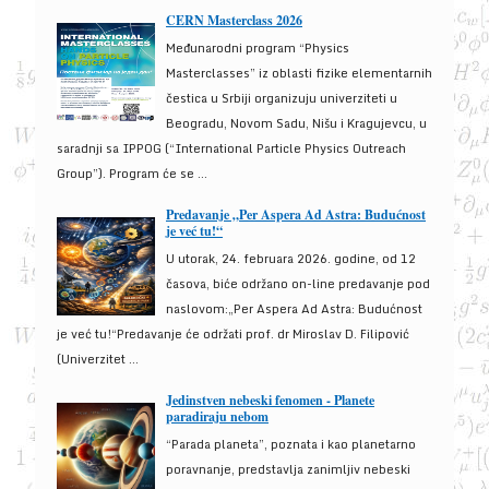
CERN Masterclass 2026
Međunarodni program “Physics
Masterclasses” iz oblasti fizike elementarnih
čestica u Srbiji organizuju univerziteti u
Beogradu, Novom Sadu, Nišu i Kragujevcu, u
saradnji sa IPPOG (“International Particle Physics Outreach
Group”). Program će se ...
Predavanje „Per Aspera Ad Astra: Budućnost
je već tu!“
U utorak, 24. februara 2026. godine, od 12
časova, biće održano on-line predavanje pod
naslovom:„Per Aspera Ad Astra: Budućnost
je već tu!“Predavanje će održati prof. dr Miroslav D. Filipović
(Univerzitet ...
Jedinstven nebeski fenomen - Planete
paradiraju nebom
“Parada planeta”, poznata i kao planetarno
poravnanje, predstavlja zanimljiv nebeski