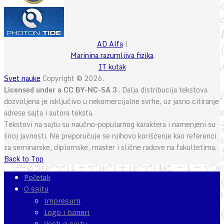
AD Alfa
|
Marinina razumljiva fizika
IT kutak
Svet nauke
Copyright © 2026.
Licensed under a CC BY-NC-SA 3.
Dalja distribucija tekstova
dozvoljena je isključivo u nekomercijalne svrhe, uz jasno citiranje
adrese sajta i autora teksta.
Tekstovi na sajtu su naučno-popularnog karaktera i namenjeni su
široj javnosti. Ne preporučuje se njihovo korišćenje kao referenci
za seminarske, diplomske, master i slične radove na fakultetima.
Back to Top
Početak
O sajtu
Impresum
Logo i baneri
Vesti o sajtu