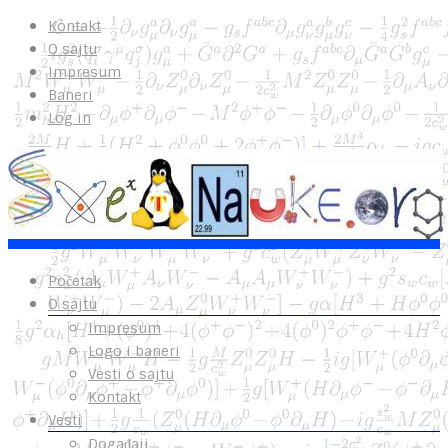
Kontakt
O sajtu
Impresum
Baneri
Log in
Početak
O sajtu
Impresum
Logo i baneri
Vesti o sajtu
Kontakt
Vesti
Događaji