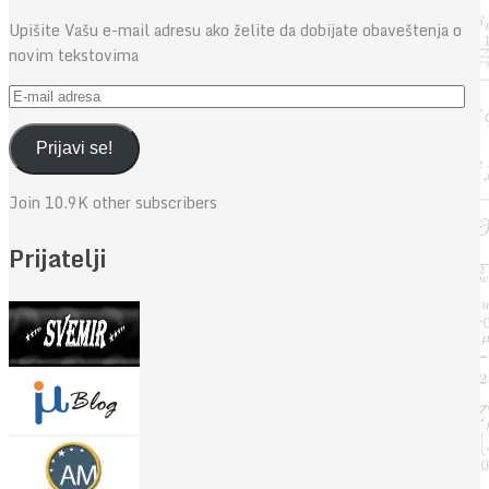
Upišite Vašu e-mail adresu ako želite da dobijate obaveštenja o
novim tekstovima
E-
mail
adresa
Prijavi se!
Join 10.9K other subscribers
Prijatelji