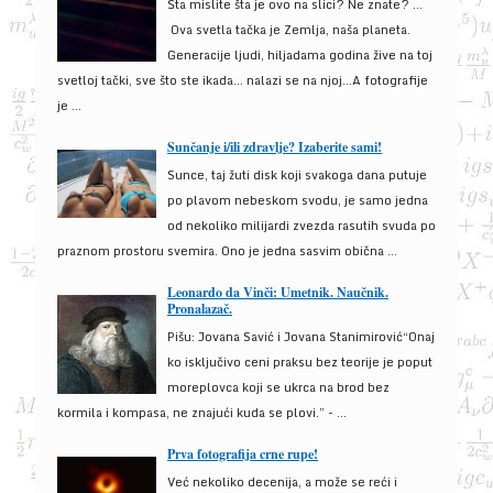
Šta mislite šta je ovo na slici? Ne znate? …
Ova svetla tačka je Zemlja, naša planeta.
Generacije ljudi, hiljadama godina žive na toj
svetloj tački, sve što ste ikada… nalazi se na njoj…A fotografije
je ...
Sunčanje i/ili zdravlje? Izaberite sami!
Sunce, taj žuti disk koji svakoga dana putuje
po plavom nebeskom svodu, je samo jedna
od nekoliko milijardi zvezda rasutih svuda po
praznom prostoru svemira. Ono je jedna sasvim obična ...
Leonardo da Vinči: Umetnik. Naučnik.
Pronalazač.
Pišu: Jovana Savić i Jovana Stanimirović“Onaj
ko isključivo ceni praksu bez teorije je poput
moreplovca koji se ukrca na brod bez
kormila i kompasa, ne znajući kuda se plovi.” - ...
Prva fotografija crne rupe!
Već nekoliko decenija, a može se reći i