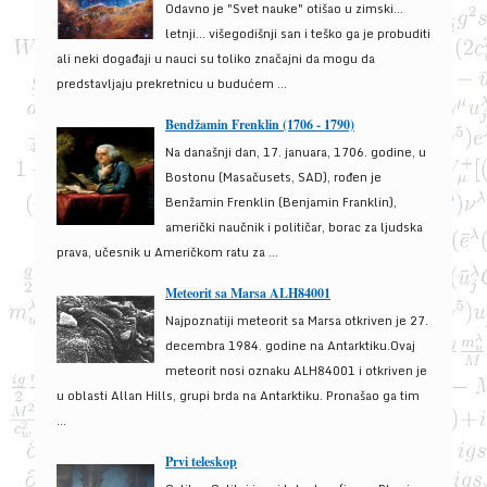
Odavno je "Svet nauke" otišao u zimski...
letnji... višegodišnji san i teško ga je probuditi
ali neki događaji u nauci su toliko značajni da mogu da
predstavljaju prekretnicu u budućem ...
Bendžamin Frenklin (1706 - 1790)
Na današnji dan, 17. januara, 1706. godine, u
Bostonu (Masačusets, SAD), rođen je
Benžamin Frenklin (Benjamin Franklin),
američki naučnik i političar, borac za ljudska
prava, učesnik u Američkom ratu za ...
Meteorit sa Marsa ALH84001
Najpoznatiji meteorit sa Marsa otkriven je 27.
decembra 1984. godine na Antarktiku.Ovaj
meteorit nosi oznaku ALH84001 i otkriven je
u oblasti Allan Hills, grupi brda na Antarktiku. Pronašao ga tim
...
Prvi teleskop