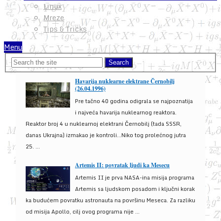
Linux
Mreze
Tips & Tricks
Menu
Havarija nuklearne elektrane Černobilj
(26.04.1996)
Pre tačno 40 godina odigrala se najpoznatija
i najveća havarija nuklearnog reaktora.
Reaktor broj 4 u nuklearnoj elektrani Černobilj (tada SSSR,
danas Ukrajna) izmakao je kontroli...Niko tog prolećnog jutra
25. ...
Artemis II: povratak ljudi ka Mesecu
Artemis II je prva NASA-ina misija programa
Artemis sa ljudskom posadom i ključni korak
ka budućem povratku astronauta na površinu Meseca. Za razliku
od misija Apollo, cilj ovog programa nije ...