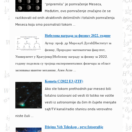
“pripremila” je pomračenje Meseca,
Međutim, ovo pomračenje značajno će se
razlikovati od onih atraktivnih delimičnih i totalnih pomračenja
Meseca koja smo posmatrali tokom ...
Нобелова награда за физику 2022. године
Аутор: проф. др Мирољуб Дугић(Институт за
физику, Природно-математички факултет,
Универзитет у Крагујевцу)Нобелову награду за физику за 2022.
годину поделила су тројица експерименталних физичара за област
заснивања квантне механике, Ален Аспе ...
Kometa C/2022 E3 (ZTF)
Ako ste tokom prethodnih par meseci bili
totalno izolovani od vesti ili toliko ne volite
vesti iz astronomije da čim ih čujete menjate
sajt/TV kanal/radio stanicu onda verovatno
niste čuli ...
Džejms Veb Teleskop - prve fotografije