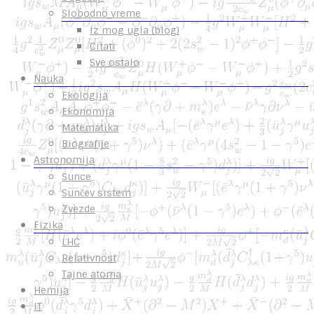
Slobodno vreme
Iz mog ugla (blog)
Citati
Sve ostalo
Nauka
Ekologija
Ekonomija
Matematika
Biografije
Astronomija
Sunce
Sunčev sistem
Zvezde
Fizika
LHC
Relativnost
Tajne atoma
Hemija
IT